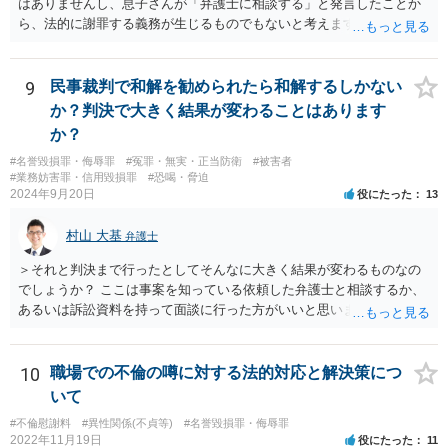
はありませんし、息子さんが「弁護士に相談する」と発言したことか
ら、法的に謝罪する義務が生じるものでもないと考えます。 経緯から
してもはや当人同士でのお話は難しい段階にきているようにも思いま
す。 子どもの専門相談窓口もありますし、一度相談だけでもしてはい
かがでしょうか。
9
民事裁判で和解を勧められたら和解するしかない
か？判決で大きく結果が変わることはあります
か？
#名誉毀損罪・侮辱罪
#冤罪・無実・正当防衛
#被害者
#業務妨害罪・信用毀損罪
#恐喝・脅迫
2024年9月20日
役にたった
13
村山 大基
弁護士
＞それと判決まで行ったとしてそんなに大きく結果が変わるものなの
でしょうか？ ここは事案を知っている依頼した弁護士と相談するか、
あるいは訴訟資料を持って面談に行った方がいいと思います。 和解
は、その時点での裁判官の印象（法律的には心証、と言ったりしま
す）に基づいて 提案されるもので、応じない場合提示案より上がった
り下がったりはありえます。 例えば、原告としては判決だともっと下
10
職場での不倫の噂に対する法的対応と解決策につ
がるかもしれないから応じておくか、とか 被告としては判決でもっと
いて
払うことになるリスクを考えたら和解に応じるか、とか考えさせるよ
#不倫慰謝料
#異性関係(不貞等)
#名誉毀損罪・侮辱罪
うな案が出てきます。
2022年11月19日
役にたった
11