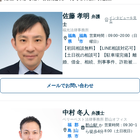
佐藤 孝明
弁護
インタビューを見
る
士
福光法律事務所
福島
福島
営業時間：09:00~20:00（日
|
県
市
曜日）
【初回相談無料】【LINE相談対応可】
【土日祝の相談可】【駐車場完備】離
婚、借金、相続、刑事事件、詐欺被
害、労働、不動産、企業法務など、依
頼者さまと想いを分かち合いながら丁
寧にサポートいたします【地元・福島
メールでお問い合わせ
市出身の弁護士】
中村 冬人
弁護士
ベリーベスト法律事務所 郡山オフィス
福
郡
郡山駅
か
営業時間：09:30~1
島
山
|
8:00（土日祝日）
ら徒歩4分
県
市