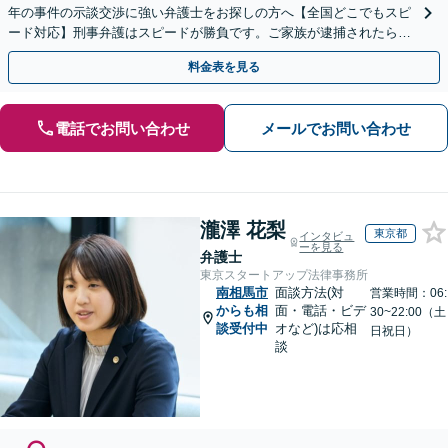
年の事件の示談交渉に強い弁護士をお探しの方へ【全国どこでもスピ
ード対応】刑事弁護はスピードが勝負です。ご家族が逮捕されたら一
刻も早くご相談ください【24時間365日相談受付】
料金表を見る
電話でお問い合わせ
メールでお問い合わせ
瀧澤 花梨
東京都
インタビュ
ーを見る
弁護士
東京スタートアップ法律事務所
南相馬市
面談方法(対
営業時間：06:
からも相
面・電話・ビデ
30~22:00（土
談受付中
オなど)は応相
日祝日）
談