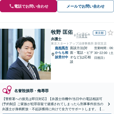
電話でお問い合わせ
メールでお問い合わせ
牧野 匡佑
東京都
インタビュ
ーを見る
弁護士
東京スタートアップ法律事務所 新宿支店
南相馬市
面談方法(対
営業時間：06:
からも相
面・電話・ビデ
30~22:00（土
談受付中
オなど)は応相
日祝日）
談
名誉毀損罪・侮辱罪
【警察署への接見は即日対応】【弁護士待機中/当日中の電話相談可
(予約制)】ご家族が犯罪容疑で逮捕されてしまったら刑事事件担当の
弁護士が身柄釈放・不起訴獲得に向けて全力でサポートします。【毎