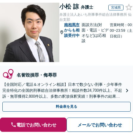
小松 諒
弁護士
宮城県
弁護士法人あいち刑事事件総合法律事務所 仙
台支部
南相馬市
面談方法(対
営業時間：00:
からも相
面・電話・ビデ
00~23:59（土
談受付中
オなど)は応相
日祝日）
談
名誉毀損罪・侮辱罪
【全国対応／電話＆オンライン相談】日本で数少ない刑事・少年事件
完全特化の全国的刑事総合法律事務所！相談件数24,700件以上、不起
訴・無罪獲得2,800件以上、多数の釈放保釈実績！刑事事件の結果は
弁護士の腕次第で変わります【初回相談無料】
料金表を見る
電話でお問い合わせ
メールでお問い合わせ