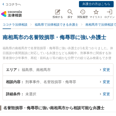
弁護士の方はこちら
ココナラへ
投稿する
探す
閲覧履歴
マイリスト
ログイン
ココナラ法律相談
福島県で法律相談できる弁護士
南相馬市で法律相談
南相馬市の名誉毀損罪・侮辱罪に強い弁護士
福島県の南相馬市で名誉毀損罪・侮辱罪に強い弁護士が1名見つかりました。休
日面談や夜間面談に対応している弁護士なども掲載中。刑事事件に関係する加
害者側や少年事件、再犯・前科あり等の細かな分野での絞り込み検索もでき便
利です。特にひばり法律事務所の西山 健司弁護士のプロフィール情報や弁護士
費用、強みなどが注目されています。『南相馬市で土日や夜間に発生した名誉
エリア
福島県、南相馬市
変更
毀損罪・侮辱罪のトラブルを今すぐに弁護士に相談したい』『名誉毀損罪・侮
辱罪のトラブル解決の実績豊富な近くの弁護士を検索したい』『初回相談無料
相談内容
刑事事件、名誉毀損罪・侮辱罪
変更
で名誉毀損罪・侮辱罪を法律相談できる南相馬市内の弁護士に相談予約した
い』などでお困りの相談者さんにおすすめです。
詳細条件
未選択
変更
名誉毀損罪・侮辱罪に強い南相馬市から相談可能な弁護士