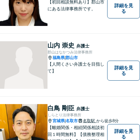
【初回相談無料あり】郡山市
詳細を見
にある法律事務所です。
る
山内 崇史
弁護士
郡山はなかつみ法律事務所
福島県
郡山市
|
【人間くさい弁護士を目指し
詳細を見
て】
る
白鳥 剛臣
弁護士
しらとり法律事務所
宮城県
名取市
名取駅
から徒歩8分
|
【離婚関係・相続関係相談初
詳細を見
回１時間無料】【債務整理相
る