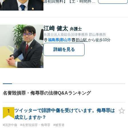
談初回無料】【土・時間外応
相談】【駐車場あり】【法テ
ラス利用可】 かかりつけの
弁護士を見つけておきません
か？
江崎 健太
弁護士
弁護士法人葵綜合法律事務所 郡山事務所
福島県
郡山市
郡山駅
から徒歩10分
|
詳細を見る
名誉毀損罪・侮辱罪の法律Q&Aランキング
1
ツイッターで誹謗中傷を受けています。侮辱罪は
成立しますか？
#誹謗中傷
#名誉毀損罪・侮辱罪
#被害者