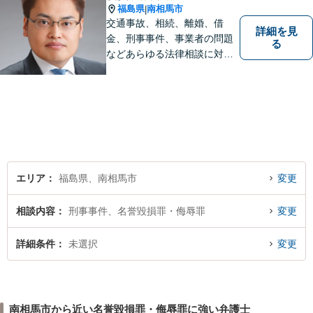
福島県
南相馬市
|
交通事故、相続、離婚、借
詳細を見
金、刑事事件、事業者の問題
る
などあらゆる法律相談に対応
します。 法の専門知識を活か
し、あなたの権利を最大限に
守ることが第一です。 お困り
ごとがありましたら、まずは
ご相談ください。
エリア
福島県、南相馬市
変更
相談内容
刑事事件、名誉毀損罪・侮辱罪
変更
詳細条件
未選択
変更
南相馬市から近い名誉毀損罪・侮辱罪に強い弁護士