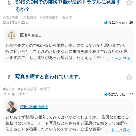
思います。
5
SNSのDMでの誹謗中傷が法的トラブルに発展す
るか？
#誹謗中傷
#自殺幇助
#名誉毀損罪・侮辱罪
2021年2月22日
役にたった
20
匿名A
弁護士
公然性を欠くので動かない可能性が高いのではないかと思いますが、
仮に動いたとしても念のためあなたに事情を聴く程度ではないかと思
いますので、もし連絡があった場合は、たとえば「言い過ぎた部分が
あり反省しており、相手にも謝ったが、非公開のダイレクトメッセー
ジでのやりとりなので、公然性がないことが明らかなので、名誉毀損
や侮辱には当たらないと考えているが、相手は何らかの理由で公然性
6
写真を晒すと言われています。
があると言っているのか」と反省の意を示しつつ、なぜ警察が連絡し
てきたのか尋ねることが考えられます。
#被害者
#名誉毀損罪・侮辱罪
2019年12月8日
役にたった
27
依田 敏泰
弁護士
とりあえず警察に相談してみてはいかがでしょうか。 住所など教える
義務はないのに、ヌード写真などをさらすと害悪の告知をして住所を
伝えることを強要したというのですから、立派な犯罪行為です。