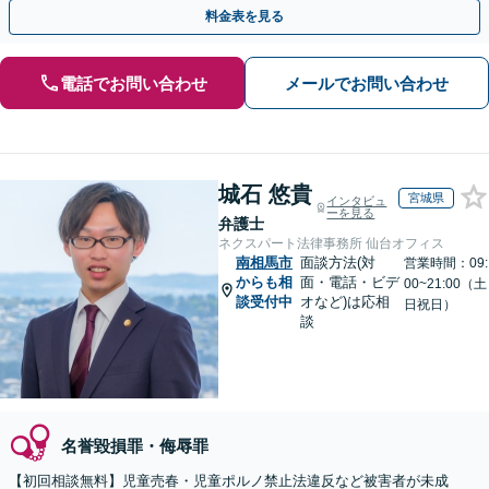
月100名以上の相談実績】【全国対応】
料金表を見る
電話でお問い合わせ
メールでお問い合わせ
城石 悠貴
宮城県
インタビュ
ーを見る
弁護士
ネクスパート法律事務所 仙台オフィス
南相馬市
面談方法(対
営業時間：09:
からも相
面・電話・ビデ
00~21:00（土
談受付中
オなど)は応相
日祝日）
談
名誉毀損罪・侮辱罪
【初回相談無料】児童売春・児童ポルノ禁止法違反など被害者が未成