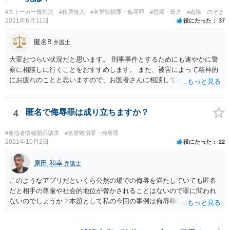
来返還義務のある奨学金であっても、いったんご相談者様の口座に入
#ストーカー規制法
#住居侵入
#名誉毀損罪・侮辱罪
#恐喝・脅迫
#盗撮・のぞき
ったお金はご相談者様の財産としてカウントされます。 ・ご両親の財
2021年6月11日
役にたった
37
産はご相談者様の財産とは扱われません。もっとも、相手方がご相談
者様に対し、賠償金の用意のためご両親に協力を依頼するよう求めて
匿名B
弁護士
くることはあり得ます。 ・弁護士から連絡がある場合、通常は、連絡
先・請求額・支払先などが記載された書面が郵送されてくる場合が多
大変おつらい状況だと思います。 刑事事件とするためにも速やかに警
いと思料いたします。
察に相談しに行くことをおすすめします。 また、被害によって精神的
にお疲れのことと思いますので、お医者さんに相談して不安な気持ち
を解消することも検討してください。
4
匿名で侮辱罪は成り立ちますか？
#発信者情報開示請求
#名誉毀損罪・侮辱罪
2021年10月2日
役にたった
22
原田 和幸
弁護士
このようなアプリだといくら公然の場での侮辱を満たしていても匿名
だと相手の尊厳や社会的地位が脅かされることはないので罪に問われ
ないのでしょうか？本題として私の今回の事例は侮辱罪には該当しな
いのでしょうか？ 相手が誰のことだか分からなければ、相手の社会的
評価を低下させたとは言えないでしょうから、侮辱罪にはならないと