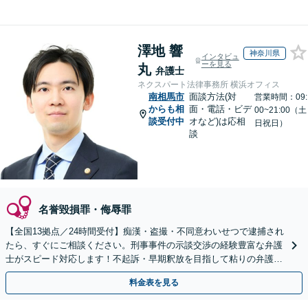
澤地 響
神奈川県
インタビュ
ーを見る
丸
弁護士
ネクスパート法律事務所 横浜オフィス
南相馬市
面談方法(対
営業時間：09:
からも相
面・電話・ビデ
00~21:00（土
談受付中
オなど)は応相
日祝日）
談
名誉毀損罪・侮辱罪
【全国13拠点／24時間受付】痴漢・盗撮・不同意わいせつで逮捕され
たら、すぐにご相談ください。刑事事件の示談交渉の経験豊富な弁護
士がスピード対応します！不起訴・早期釈放を目指して粘りの弁護活
動を行います。
料金表を見る