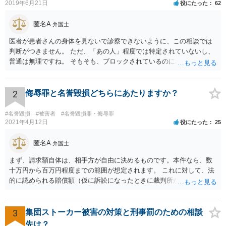
2019年6月21日
役にたった
62
匿名A
弁護士
医者が患者さんの身体を見ないで診察できないように、この相談では
判断がつきません。 ただ、「あの人」程度では特定されていないし、
普通は無理ですね。 そもそも、ブロックされているのにわざわざ見に
行くことがどうなのかと。用もないのに公衆便所に行って、「臭い臭
い、困った困った」と騒いでいるイメージです。行かなければいいだ
ろう、と
2
侮辱罪と名誉毀損どちらにあたりますか？
#名誉毀損
#被害者
#名誉毀損罪・侮辱罪
2021年4月12日
役にたった
25
匿名A
弁護士
まず、請求額自体は、相手方が自由に決めるものです。本件なら、数
十万円から百万円程度までの範囲が想定されます。 これに対して、法
的に認められる賠償額（仮に訴訟になったときに裁判所が認める金
額）は、相手方の請求額よりも小さくなる例が多くあります。 本件で
は、ご相談者様が、そのなりすましアカウントを使い、Ｔｉｎｄｅｒ
上で具体的にどのような内容・程度のやり取りをしたのかといった個
3
集団ストーカー被害の対策と刑事罰のための相談
別的な事情に左右されます。 また、その他のお尋ねの点ですが、 ・将
先は？