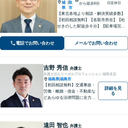
城
取
|
日定休日
から徒歩6分
県
市
【東北各地より相談・解決実績多数】
【初回相談無料】【名取市所在】【杜
せきのした駅徒歩６分】【駐車場完
備】法律問題を抱える方々の不安を一
日でも早く取り除き、穏やかな日常を
電話でお問い合わせ
メールでお問い合わせ
取り戻せるよう尽力いたします。【完
全個室・防音】【プライバシー配慮】
吉野 秀信
弁護士
弁護士法人リーガルプロフェッション 福島支店
福島県
福島市
|
【初回相談無料】交通事故・
詳細を見
労働・離婚・借金・不動産な
る
どあらゆる法律問題に全力を
尽くします。ご相談者様に寄
り添い、最善の解決策へと導
くことを最も重視ししていま
す。お困りの方はまずはご相
遠田 智也
弁護士