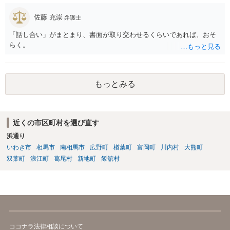
佐藤 充崇
弁護士
「話し合い」がまとまり、書面が取り交わせるくらいであれば、おそ
らく。
もっとみる
近くの市区町村を選び直す
浜通り
いわき市
相馬市
南相馬市
広野町
楢葉町
富岡町
川内村
大熊町
双葉町
浪江町
葛尾村
新地町
飯舘村
ココナラ法律相談について