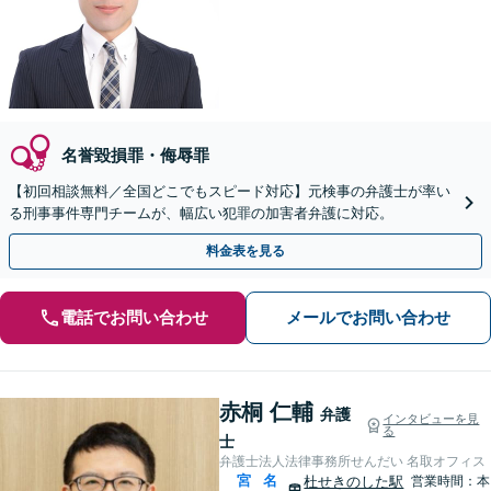
名誉毀損罪・侮辱罪
【初回相談無料／全国どこでもスピード対応】元検事の弁護士が率い
る刑事事件専門チームが、幅広い犯罪の加害者弁護に対応。
料金表を見る
電話でお問い合わせ
メールでお問い合わせ
赤桐 仁輔
弁護
インタビューを見
る
士
弁護士法人法律事務所せんだい 名取オフィス
宮
名
杜せきのした駅
営業時間：本