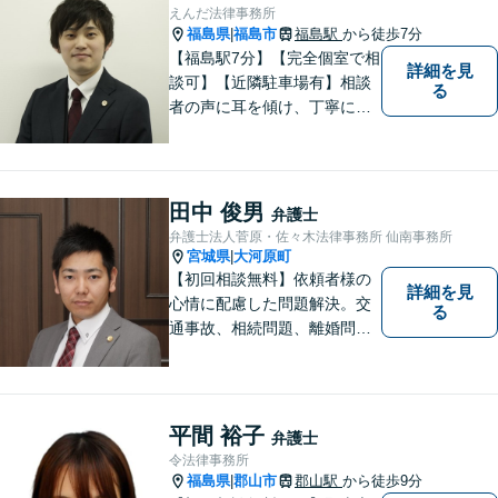
談ください。
えんだ法律事務所
福島県
福島市
福島駅
から徒歩7分
|
【福島駅7分】【完全個室で相
詳細を見
談可】【近隣駐車場有】相談
る
者の声に耳を傾け、丁寧にわ
かりやすい説明を心がけてお
ります。 相談後やトラブルが
解決した際、「相談してよか
った」と思っていただけるよ
田中 俊男
弁護士
うに全力を尽くしていきま
弁護士法人菅原・佐々木法律事務所 仙南事務所
す。
宮城県
大河原町
|
【初回相談無料】依頼者様の
詳細を見
心情に配慮した問題解決。交
る
通事故、相続問題、離婚問題
等のご依頼に迅速対応！各分
野に精通する弁護士が多数在
籍。お困りの方はお気軽にご
相談ください。【大河原フォ
平間 裕子
弁護士
ルテ内】
令法律事務所
福島県
郡山市
郡山駅
から徒歩9分
|