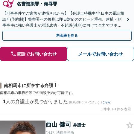
名誉毀損罪・侮辱罪
【刑事事件でご家族が逮捕されたら】【弁護士待機中/当日中の電話相
談可(予約制)】警察署への接見は即日対応のスピード重視、逮捕・刑
事事件に強い弁護士が示談成功・不起訴(減刑)に向けて全力でサポー
トします。【加害者側の相談専門】
料金表を見る
電話でお問い合わせ
メールでお問い合わせ
南相馬市に所在する弁護士
南相馬市の事務所等での面談予約が可能です。
1
人の弁護士が見つかりました
(検索結果について詳しくは
こちら
)
1件中 1-1件を表示
西山 健司
弁護士
ひばり法律事務所