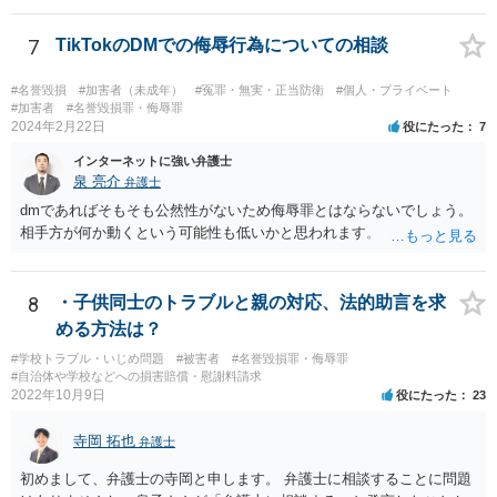
7
TikTokのDMでの侮辱行為についての相談
#名誉毀損
#加害者（未成年）
#冤罪・無実・正当防衛
#個人・プライベート
#加害者
#名誉毀損罪・侮辱罪
2024年2月22日
役にたった
7
インターネットに強い弁護士
泉 亮介
弁護士
dmであればそもそも公然性がないため侮辱罪とはならないでしょう。
相手方が何か動くという可能性も低いかと思われます。
8
・子供同士のトラブルと親の対応、法的助言を求
める方法は？
#学校トラブル・いじめ問題
#被害者
#名誉毀損罪・侮辱罪
#自治体や学校などへの損害賠償・慰謝料請求
2022年10月9日
役にたった
23
寺岡 拓也
弁護士
初めまして、弁護士の寺岡と申します。 弁護士に相談することに問題