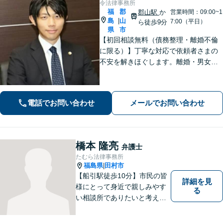
令法律事務所
福
郡
郡山駅
か
営業時間：09:00~1
島
山
|
7:00（平日）
ら徒歩9分
県
市
【初回相談無料（債務整理・離婚不倫
に限る）】丁寧な対応で依頼者さまの
不安を解きほぐします。離婚・男女問
題／相続・遺言／借金・債務整理など
幅広く取り扱っています。ひとりで抱
え込まずお気軽にご相談ください。
電話でお問い合わせ
メールでお問い合わせ
【分割払い可能】
橋本 隆亮
弁護士
たむら法律事務所
福島県
田村市
|
【船引駅徒歩10分】市民の皆
詳細を見
様にとって身近で親しみやす
る
い相談所でありたいと考えて
います。個人・法人のお客様
を問わず、お一人で悩まず