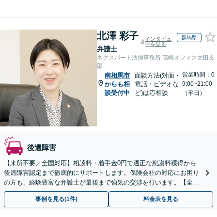
北澤 彩子
群馬県
インタビュ
ーを見る
弁護士
ネクスパート法律事務所 高崎オフィス太田支
部
営業時間：0
南相馬市
面談方法(対面・
からも相
電話・ビデオな
9:00~21:00
談受付中
ど)は応相談
（平日）
後遺障害
【来所不要／全国対応】相談料・着手金0円で適正な慰謝料獲得から
後遺障害認定まで徹底的にサポートします。保険会社の対応にお困り
の方も、経験豊富な弁護士が最後まで強気の交渉を行います。【全国
13拠点】お気軽にご相談ください。
事例を見る(1件)
料金表を見る