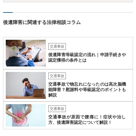
分かりませんが、資力に応じた対応をして行くほかありません。 訴訟
にならないようにするには、被害者の納得するような金額を提示する
しかありません。ご相談者様の誠意が伝わっているかや、 被害者のキ
ャラクターの問題もあるので、どうすればよいのかという正解はあり
後遺障害に関連する法律相談コラム
ません。どのように対応しても、訴訟に持っていく人もいます。 一人
で交渉をすることは相当大変だと思うので、弁護士に面談のうえ、場
合によっては交渉を任せた方がいいかもしれません。
交通事故
後遺障害等級認定の流れ｜申請手続きや
認定獲得の条件とは
交通事故
交通事故で物忘れになったのは高次脳機
能障害？慰謝料や等級認定のポイントも
解説
交通事故
交通事故が原因で腰痛に！症状や治し
方、後遺障害認定について解説！