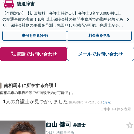
後遺障害
【全国対応】【初回無料｜弁護士特約OK】弁護士3名で3,000件以上
の交通事故の実績！10年以上保険会社の顧問事務所での勤務経験があ
り、保険会社側の主張を予測し先回りした対応が可能。弁護士がチー
ムとなり示談交渉、休業損害、後遺障害等に対応。
事例を見る(4件)
料金表を見る
電話でお問い合わせ
メールでお問い合わせ
南相馬市に所在する弁護士
南相馬市の事務所等での面談予約が可能です。
1
人の弁護士が見つかりました
(検索結果について詳しくは
こちら
)
1件中 1-1件を表示
西山 健司
弁護士
ひばり法律事務所