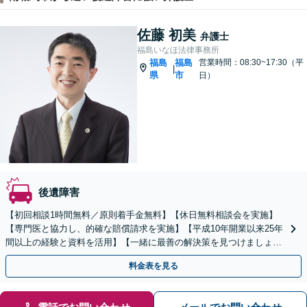
佐藤 初美
弁護士
福島いなほ法律事務所
福島
福島
営業時間：08:30~17:30（平
|
県
市
日）
後遺障害
【初回相談1時間無料／原則着手金無料】【休日無料相談会を実施】
【専門医と協力し、的確な賠償請求を実施】【平成10年開業以来25年
間以上の経験と資料を活用】【一緒に最善の解決策を見つけましょ
う。】
料金表を見る