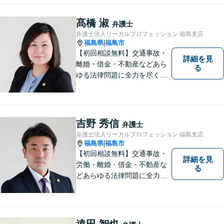
に、まずはお気軽にご相談く
ださい。 https://tamura-law.bi
髙橋 淑
弁護士
z/ （公式ホームページ）
弁護士法人リーガルプロフェッション 福島支店
福島県
福島市
|
【初回相談無料】交通事故・
詳細を見
離婚・借金・不動産などあら
る
ゆる法律問題に全力を尽くし
ます。ご相談は早ければ早い
ほど有利な解決へと近づきま
す。「弁護士は敷居が高い」
と思わず、お困りの方は是非
吉野 秀信
弁護士
ご相談ください。
弁護士法人リーガルプロフェッション 福島支店
福島県
福島市
|
【初回相談無料】交通事故・
詳細を見
労働・離婚・借金・不動産な
る
どあらゆる法律問題に全力を
尽くします。ご相談者様に寄
り添い、最善の解決策へと導
くことを最も重視ししていま
す。お困りの方はまずはご相
遠田 智也