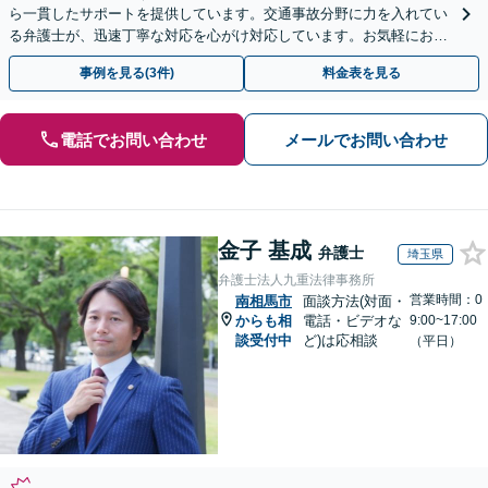
ら一貫したサポートを提供しています。交通事故分野に力を入れてい
る弁護士が、迅速丁寧な対応を心がけ対応しています。お気軽にお問
い合わせください。◤完全予約制・初回法律相談無料◢
事例を見る(3件)
料金表を見る
電話でお問い合わせ
メールでお問い合わせ
金子 基成
弁護士
埼玉県
弁護士法人九重法律事務所
営業時間：0
南相馬市
面談方法(対面・
からも相
電話・ビデオな
9:00~17:00
談受付中
ど)は応相談
（平日）