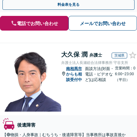
実績豊富な弁護士が早めの解決をサポート！【夜間相談可】
料金表を見る
電話でお問い合わせ
メールでお問い合わせ
大久保 潤
弁護士
茨城県
弁護士法人長瀬総合法律事務所 守谷支所
営業時間：0
南相馬市
面談方法(対面・
からも相
電話・ビデオな
6:00~23:00
談受付中
ど)は応相談
（平日）
後遺障害
【🔴物損・人身事故｜むちうち・後遺障害等】当事務所は事故直後か