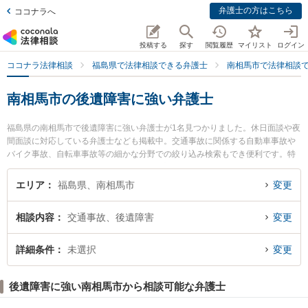
弁護士の方はこちら
ココナラへ
投稿する
探す
閲覧履歴
マイリスト
ログイン
ココナラ法律相談
福島県で法律相談できる弁護士
南相馬市で法律相談
南相馬市の後遺障害に強い弁護士
福島県の南相馬市で後遺障害に強い弁護士が1名見つかりました。休日面談や夜
間面談に対応している弁護士なども掲載中。交通事故に関係する自動車事故や
バイク事故、自転車事故等の細かな分野での絞り込み検索もでき便利です。特
にひばり法律事務所の西山 健司弁護士のプロフィール情報や弁護士費用、強み
などが注目されています。『南相馬市で土日や夜間に発生した後遺障害のトラ
エリア
福島県、南相馬市
変更
ブルを今すぐに弁護士に相談したい』『後遺障害のトラブル解決の実績豊富な
近くの弁護士を検索したい』『初回相談無料で後遺障害を法律相談できる南相
相談内容
交通事故、後遺障害
変更
馬市内の弁護士に相談予約したい』などでお困りの相談者さんにおすすめで
す。
詳細条件
未選択
変更
後遺障害に強い南相馬市から相談可能な弁護士