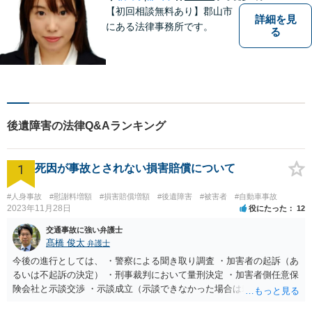
【初回相談無料あり】郡山市
詳細を見
にある法律事務所です。
る
後遺障害の法律Q&Aランキング
1
死因が事故とされない損害賠償について
#人身事故
#慰謝料増額
#損害賠償増額
#後遺障害
#被害者
#自動車事故
2023年11月28日
役にたった
12
交通事故に強い弁護士
髙橋 俊太
弁護士
今後の進行としては、 ・警察による聞き取り調査 ・加害者の起訴（あ
るいは不起訴の決定） ・刑事裁判において量刑決定 ・加害者側任意保
険会社と示談交渉 ・示談成立（示談できなかった場合は裁判） となり
ます。なお、警察では、お母様の生前のご様子やご遺族の被害感情、