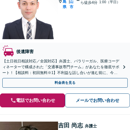
島
山
|
1:00（平日）
ら徒歩4分
県
市
後遺障害
【土日祝日相談対応／全国対応】弁護士、パラリーガル、医療コーデ
ィネーターで構成された「交通事故専門チーム」があなたを徹底サポ
ート！【相談料：初回無料※1】不利益な話し合いが進む前に、今す
ぐ相談！
料金表を見る
電話でお問い合わせ
メールでお問い合わせ
吉田 尚志
弁護士