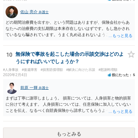
す。 待っていても事態が打開しない可能性もあるため、依頼の対応が
可能な弁護士に個別に問い合わせ、上記の方法等を参考に進め方を相
佐山 亮介
弁護士
談してみるのが望ましいかもしれません。
どの期間治療費を出すか、という問題はありますが、保険会社からあ
なたへの治療費の支払期限は本来存在しないはずです。もし急かされ
ているなら騙されています。うまく丸め込まれないようご注意下さ
い。 診療内科の費用を払ってもらえるかどうかは絶対の保証はありま
せんが、受診したならば提出すべきです。
10
無保険で事故を起こした場合の示談交渉はどのよ
うにすればいいでしょうか？
#人身事故
#後遺障害
#損害賠償増額
#解決に向けた示談
#慰謝料増額
2020年2月4日
役にたった
5
前原 一輝
弁護士
まずは丁寧に謝罪しましょう。 損害については、人身損害と物的損害
に分けて考えます。 人身損害については、任意保険に加入していない
ことを伝え、なるべく自賠責保険から請求してもらうようお願いして
ください。 また、治療については、健康保険を使ってもらうようにお
願いしてください。 物的損害については、請求の根拠を精査する必要
があり、写真や見積書を送ってもらい、請求金額が正当化をちゃんと
もっとみる
チェックする必要があります。 相談者様の資力がどれだけあるのかは