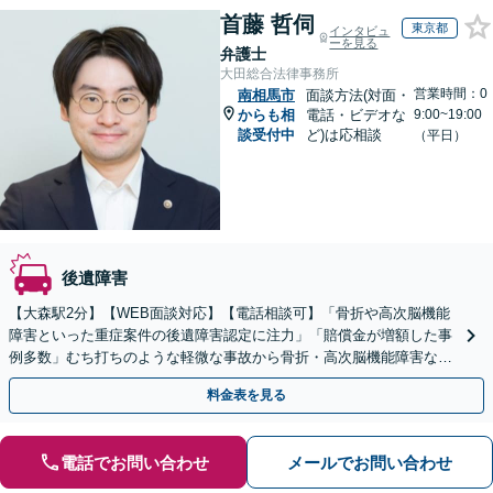
首藤 哲伺
東京都
インタビュ
ーを見る
弁護士
大田総合法律事務所
営業時間：0
南相馬市
面談方法(対面・
からも相
電話・ビデオな
9:00~19:00
談受付中
ど)は応相談
（平日）
後遺障害
【大森駅2分】【WEB面談対応】【電話相談可】「骨折や高次脳機能
障害といった重症案件の後遺障害認定に注力」「賠償金が増額した事
例多数」むち打ちのような軽微な事故から骨折・高次脳機能障害など
の重症事故まで、事故の規模に関わらず対応いたします
料金表を見る
電話でお問い合わせ
メールでお問い合わせ