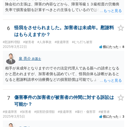
険会社の主張は、障害の内容などから、障害等級１３級程度の労働喪
失率で損害金額を計算すべきとの主張をしているのではないでしょう
か。 こちらの弁護士の責任ではなく、相手保険会社の姿勢が原因です
ので、弁護士を交代しても状況は変わらないでしょう。今の弁護士と
十分に打ち合わせをすることが重要だと思います。
6
怪我をさせられました。加害者は未成年。慰謝料
はもらえますか？
#慰謝料増額
#被害者
#人身事故
#後遺障害
#むち打ち被害
2025年3月22日
役にたった
8
泉 亮介
弁護士
相手が未成年となりますのでその法定代理人である親への請求となる
かと思われますが、加害者側も認めていて、怪我自体も診断があると
なると慰謝料請求や治療費などの損害賠償は可能でしょう。 整骨院へ
の通院は医師からの指示がない場合は治療に必要な通院と評価されな
い場合が多いです。 また、保険会社から提案される金額は低めに出さ
れることも多いため、その交渉のために弁護士を入れるということも
7
傷害事件の加害者が被害者の仲間に対する訴訟は
考えられるかと思われます。
可能か？
#後遺障害
#加害者
#損害賠償増額
#後遺障害
#暴行・傷害罪
#被害者
2025年3月5日
役にたった
3