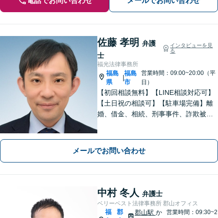
電話でお問い合わせ
メールでお問い合わせ
佐藤 孝明
弁護
インタビューを見
る
士
福光法律事務所
福島
福島
営業時間：09:00~20:00（平
|
県
市
日）
【初回相談無料】【LINE相談対応可】
【土日祝の相談可】【駐車場完備】離
婚、借金、相続、刑事事件、詐欺被
害、労働、不動産、企業法務など、依
頼者さまと想いを分かち合いながら丁
寧にサポートいたします【地元・福島
メールでお問い合わせ
市出身の弁護士】
中村 冬人
弁護士
ベリーベスト法律事務所 郡山オフィス
福
郡
郡山駅
か
営業時間：09:30~2