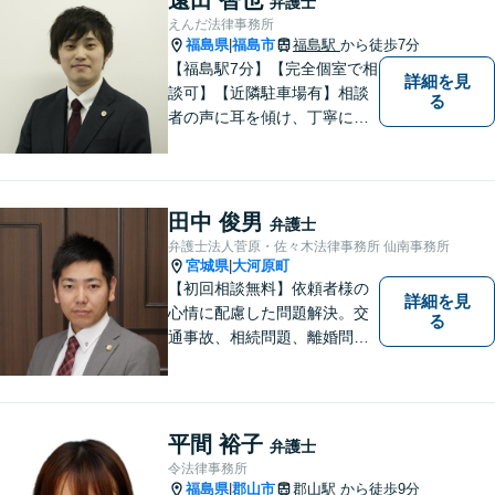
弁護士
談ください。
えんだ法律事務所
福島県
福島市
福島駅
から徒歩7分
|
【福島駅7分】【完全個室で相
詳細を見
談可】【近隣駐車場有】相談
る
者の声に耳を傾け、丁寧にわ
かりやすい説明を心がけてお
ります。 相談後やトラブルが
解決した際、「相談してよか
った」と思っていただけるよ
田中 俊男
弁護士
うに全力を尽くしていきま
弁護士法人菅原・佐々木法律事務所 仙南事務所
す。
宮城県
大河原町
|
【初回相談無料】依頼者様の
詳細を見
心情に配慮した問題解決。交
る
通事故、相続問題、離婚問題
等のご依頼に迅速対応！各分
野に精通する弁護士が多数在
籍。お困りの方はお気軽にご
相談ください。【大河原フォ
平間 裕子
弁護士
ルテ内】
令法律事務所
福島県
郡山市
郡山駅
から徒歩9分
|