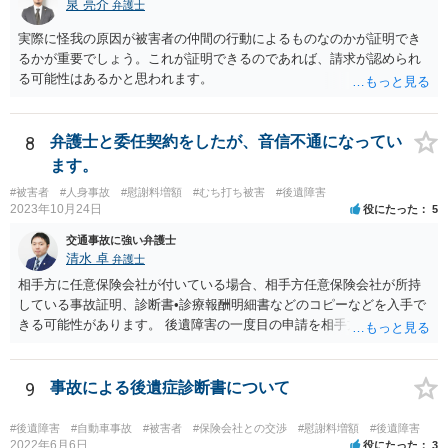
泉 亮介
弁護士
実際に怪我の原因が被害者の仲間の行動によるものなのかが証明でき
るかが重要でしょう。これが証明できるのであれば、請求が認められ
る可能性はあるかと思われます。
8
弁護士と委任契約をしたが、音信不通になってい
ます。
#被害者
#人身事故
#慰謝料増額
#むち打ち被害
#後遺障害
2023年10月24日
役にたった
5
交通事故に強い弁護士
清水 卓
弁護士
相手方に任意保険会社が付いている場合、相手方任意保険会社が所持
している事故証明、診断書•診療報酬明細書などのコピーなどを入手で
きる可能性があります。 後遺障害の一度目の申請を相手方任意保険会
社を通じて行なっている場合（事前認定）、後遺障害診断書や認定結
果と認定理由書も相手方任意保険会社から入手できる可能性がありま
す。 これらが難しくても、通院していた病院のカルテを取り付けるこ
9
事故による後遺症診断書について
と等で代替が可能な場合もあります。 事故からどの程度期間が経過し
ているがが定かではありませんが、昨年４月から既に１年半年程度経
#後遺障害
#自動車事故
#被害者
#保険会社との交渉
#慰謝料増額
#後遺障害
過しており、時効なども意識しながら対応をしておきたいところで
2022年6月6日
役にたった
3