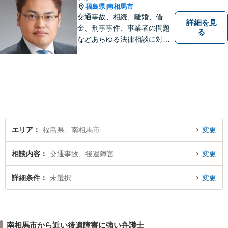
福島県
南相馬市
|
交通事故、相続、離婚、借
詳細を見
金、刑事事件、事業者の問題
る
などあらゆる法律相談に対応
します。 法の専門知識を活か
し、あなたの権利を最大限に
守ることが第一です。 お困り
ごとがありましたら、まずは
ご相談ください。
エリア
福島県、南相馬市
変更
相談内容
交通事故、後遺障害
変更
詳細条件
未選択
変更
南相馬市から近い後遺障害に強い弁護士