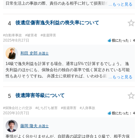
日常生活上の事故の際、責任のある相手に対して損害賠償請求する際
の弁護士費用がご加入の保険から出る特約が付いている場合がありま
す（ご自宅の火災保険や自動車の任意保険等を確認してみて下さい。
加入したつもりがなくても、確認してみたら付いていたということが
4
後遺症傷害逸失利益の喪失率について
ありますので）。
#自動車事故
#被害者
#後遺障害
2025年8月27日
役にたった
4
和田 史郎
弁護士
14級で逸失利益を計算する場合、通常は5%で計算するでしょう。 逸
失利益のほかにも、保険会社の独自の基準で低く算定されている可能
性もありそうですね。 弁護士に依頼すれば、いわゆる裁判基準程度の
増額が期待できると思います。
5
後遺障害等級について
#保険会社との交渉
#むち打ち被害
#後遺障害
#人身事故
2020年10月7日
役にたった
4
藤岡 隆夫
弁護士
事情がよく分かりませんが、自賠責の認定は併合１０級で、相手方保