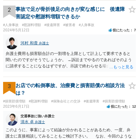
加害者に対する処罰感情など尋ねられるはずですので、率直にお答え
になるとよいと思います。
2
事故で足が骨折後足の向きが変な感じに 後遺障
害認定や慰謝料増額できるか
#人身事故
#慰謝料増額
#後遺障害
#被害者
#人身事故
2024年5月12日
役にたった
7
河村 和貴
弁護士
弁護士費用も損害額合計の一割増を上限として計上して要求できると
聞いたのですがそうでしょうか。 →訴訟までやるのであればそのよう
に請求することになるはずですが、示談で終わらせる場合には、そこ
は譲歩させられることが多いように思います。 LAC基準の弁護士さん
ならほとんど充足できるか多くが返ってくるイメージなので頼むのも
いいかなと思うのですが。 →LAC基準でもそうかもしれませんし、交
3
お店での転倒事故、治療費と損害賠償の相談方法
通事故事案ではより定額の費用としている法律事務所も多いように思
は？
います。費用面も含めて、弁護士さんを検討してみるとよいかもしれ
#損害賠償増額
#慰謝料増額
#保険会社との交渉
#後遺障害
#損害賠償増額
ませんね。 かなり具体的な話も多くなっているので、法律事務所に問
2023年6月17日
役にたった
12
い合わせてみるとよいと思います。
交通事故に強い弁護士
清水 卓
弁護士
このように、事案によって結論が分かれることがあるため、一度、弁
護士に直接相談してみることもご検討下さい。 なお、今回のような