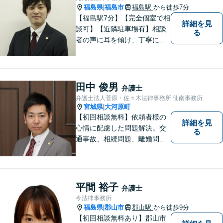
福島県
福島市
福島駅
から徒歩7分
|
【福島駅7分】【完全個室で相
詳細を見
談可】【近隣駐車場有】相談
る
者の声に耳を傾け、丁寧にわ
かりやすい説明を心がけてお
ります。 相談後やトラブルが
解決した際、「相談してよか
った」と思っていただけるよ
田中 俊男
弁護士
うに全力を尽くしていきま
弁護士法人菅原・佐々木法律事務所 仙南事務所
す。
宮城県
大河原町
|
【初回相談無料】依頼者様の
詳細を見
心情に配慮した問題解決。交
る
通事故、相続問題、離婚問題
等のご依頼に迅速対応！各分
野に精通する弁護士が多数在
籍。お困りの方はお気軽にご
相談ください。【大河原フォ
平間 裕子
弁護士
ルテ内】
令法律事務所
福島県
郡山市
郡山駅
から徒歩9分
|
【初回相談無料あり】郡山市