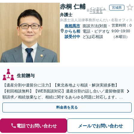
赤桐 仁輔
宮城県
インタビュ
ーを見る
弁護士
弁護士法人法律事務所せんだい 名取オフィス
営業時間：0
南相馬市
面談方法(対面・
からも相
電話・ビデオな
9:00~19:00
談受付中
ど)は応相談
（木曜日）
生前贈与
【遺産分割や遺留分に注力】【東北各地より相談・解決実績多数】
【初回相談無料】【WEB面談対応】遺産分割の話し合い／遺留物侵害
額請求／相続放棄など、相続に関するあらゆる問題に対応します。ご
事情やご意向を丁寧にお聞きし、有利な解決を目指します
料金表を見る
電話でお問い合わせ
メールでお問い合わせ