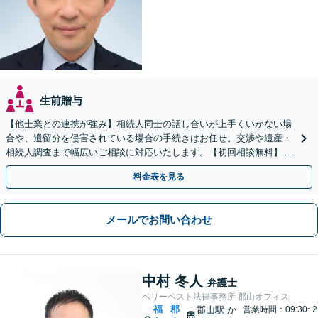
生前贈与
【他士業との連携が強み】相続人同士の話し合いが上手くいかない場
合や、遺留分を侵害されている場合の手続きはお任せ。交渉や遺産・
相続人調査まで幅広いご相談に対応いたします。【初回相談無料】
【出張相談OK】【LINE可】
料金表を見る
メールでお問い合わせ
中村 冬人
弁護士
ベリーベスト法律事務所 郡山オフィス
福
郡
郡山駅
か
営業時間：09:30~2