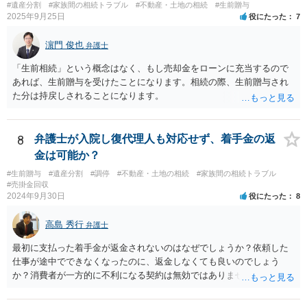
#遺産分割
#家族間の相続トラブル
#不動産・土地の相続
#生前贈与
与を大きく排除できます。 ②遺言＋生命保険の組合せ 生活資金は手元
2025年9月25日
役にたった
7
に残し、余剰資金で受取人を友人・団体にした保険を活用。保険金は
相続財産とは別枠で、遺留分対策にも有効と思われます。 ③負担付死
濵門 俊也
弁護士
因贈与 「介護・見守り等を条件に、死亡時に財産を渡す」契約。条件
不履行なら無効にでき、老後の安心を担保できます。 ④ 寄附予約＋解
「生前相続」という概念はなく、もし売却金をローンに充当するので
除条件 慈善団体への寄附を予約しつつ、資金不足時は解除できる条項
あれば、生前贈与を受けたことになります。相続の際、生前贈与され
を設定。 などがあり得るかと思われます。
た分は持戻しされることになります。
8
弁護士が入院し復代理人も対応せず、着手金の返
金は可能か？
#生前贈与
#遺産分割
#調停
#不動産・土地の相続
#家族間の相続トラブル
#売掛金回収
2024年9月30日
役にたった
8
高島 秀行
弁護士
最初に支払った着手金が返金されないのはなぜでしょうか？依頼した
仕事が途中でできなくなったのに、返金しなくても良いのでしょう
か？消費者が一方的に不利になる契約は無効ではありませんか？
着手金は、前の弁護士が倒れるまでにやった仕事に応じて清算する義
務があると思います。 倒れた弁護士が所属する弁護士会に相談さ