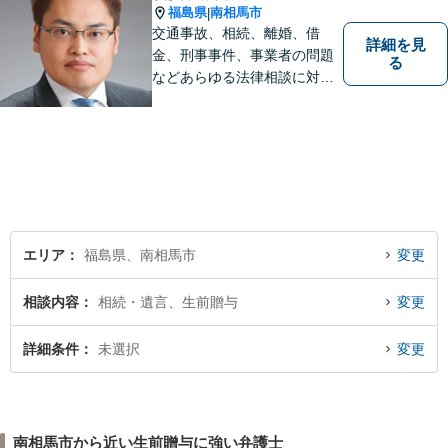
福島県
南相馬市
|
交通事故、相続、離婚、借
詳細を見
金、刑事事件、事業者の問題
る
などあらゆる法律相談に対応
します。 法の専門知識を活か
し、あなたの権利を最大限に
守ることが第一です。 お困り
ごとがありましたら、まずは
ご相談ください。
エリア
福島県、南相馬市
変更
相談内容
相続・遺言、生前贈与
変更
詳細条件
未選択
変更
南相馬市から近い生前贈与に強い弁護士