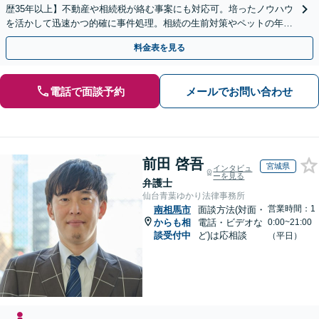
歴35年以上】不動産や相続税が絡む事案にも対応可。培ったノウハウ
を活かして迅速かつ的確に事件処理。相続の生前対策やペットの年金
システムもお任せ【完全個室】【自衛隊前駅8分】
料金表を見る
電話で面談予約
メールでお問い合わせ
前田 啓吾
宮城県
インタビュ
ーを見る
弁護士
仙台青葉ゆかり法律事務所
営業時間：1
南相馬市
面談方法(対面・
からも相
電話・ビデオな
0:00~21:00
談受付中
ど)は応相談
（平日）