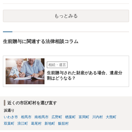
相談されるのが良いと思います。
もっとみる
生前贈与に関連する法律相談コラム
相続・遺言
生前贈与された財産がある場合、遺産分
割はどうなる？
近くの市区町村を選び直す
浜通り
いわき市
相馬市
南相馬市
広野町
楢葉町
富岡町
川内村
大熊町
双葉町
浪江町
葛尾村
新地町
飯舘村