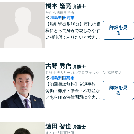
橋本 隆亮
弁護士
たむら法律事務所
福島県
田村市
|
【船引駅徒歩10分】市民の皆
詳細を見
様にとって身近で親しみやす
る
い相談所でありたいと考えて
います。個人・法人のお客様
を問わず、お一人で悩まず
に、まずはお気軽にご相談く
ださい。 https://tamura-law.bi
吉野 秀信
弁護士
z/ （公式ホームページ）
弁護士法人リーガルプロフェッション 福島支店
福島県
福島市
|
【初回相談無料】交通事故・
詳細を見
労働・離婚・借金・不動産な
る
どあらゆる法律問題に全力を
尽くします。ご相談者様に寄
り添い、最善の解決策へと導
くことを最も重視ししていま
す。お困りの方はまずはご相
遠田 智也
弁護士
談ください。
えんだ法律事務所