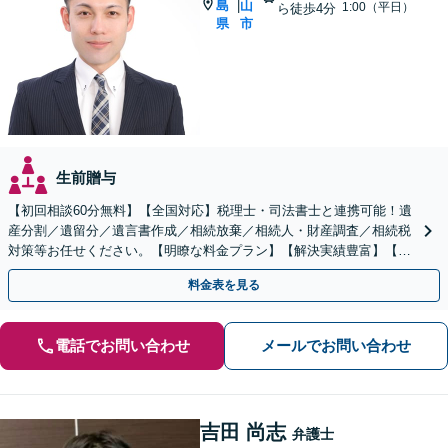
島
山
|
1:00（平日）
ら徒歩4分
県
市
生前贈与
【初回相談60分無料】【全国対応】税理士・司法書士と連携可能！遺
産分割／遺留分／遺言書作成／相続放棄／相続人・財産調査／相続税
対策等お任せください。【明瞭な料金プラン】【解決実績豊富】【電
話相談可】
料金表を見る
電話でお問い合わせ
メールでお問い合わせ
吉田 尚志
弁護士