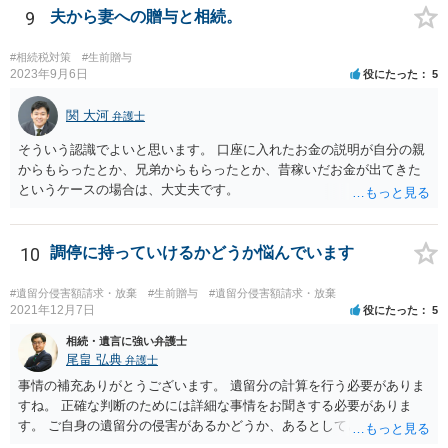
れた方がよいと思います。 倒れた弁護士は脳梗塞で倒れたようで
9
夫から妻への贈与と相続。
すが、 判断能力があり、復代理を倒れた弁護士の判断で復代理を
選任したのか 即ち、復代理人の選任は有効なのかという問題もあ
#相続税対策
#生前贈与
ると思います。
2023年9月6日
役にたった
5
関 大河
弁護士
そういう認識でよいと思います。 口座に入れたお金の説明が自分の親
からもらったとか、兄弟からもらったとか、昔稼いだお金が出てきた
というケースの場合は、大丈夫です。
10
調停に持っていけるかどうか悩んでいます
#遺留分侵害額請求・放棄
#生前贈与
#遺留分侵害額請求・放棄
2021年12月7日
役にたった
5
相続・遺言に強い弁護士
尾畠 弘典
弁護士
事情の補充ありがとうございます。 遺留分の計算を行う必要がありま
すね。 正確な判断のためには詳細な事情をお聞きする必要がありま
す。 ご自身の遺留分の侵害があるかどうか、あるとしてどの程度の金
額となるかを正確に把握されたいのであれば、一度お近くの弁護士に