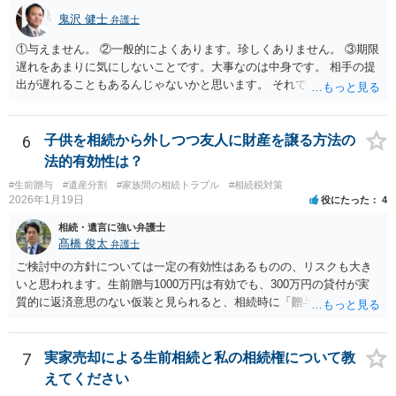
しょうか。
鬼沢 健士
弁護士
①与えません。 ②一般的によくあります。珍しくありません。 ③期限
遅れをあまりに気にしないことです。大事なのは中身です。 相手の提
出が遅れることもあるんじゃないかと思います。 それでもあなた有利
にはなりません。
6
子供を相続から外しつつ友人に財産を譲る方法の
法的有効性は？
#生前贈与
#遺産分割
#家族間の相続トラブル
#相続税対策
2026年1月19日
役にたった
4
相続・遺言に強い弁護士
髙橋 俊太
弁護士
ご検討中の方針については一定の有効性はあるものの、リスクも大き
いと思われます。生前贈与1000万円は有効でも、300万円の貸付が実
質的に返済意思のない仮装と見られると、相続時に「贈与」と評価さ
れ、子から遺留分侵害額請求を受ける可能性があります。 その他の方
法として考えられるものとしては、 ①信託（家族信託・目的信託） 財
産を信託口に移し、受託者（信頼できる友人や専門職）に管理させ、
7
実家売却による生前相続と私の相続権について教
・生存中はあなたの生活費・介護費に優先充当 ・残余を友人や慈善団
えてください
体へ と使途を厳格に指定。相続ではなく信託帰属になるため、子の関