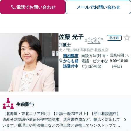
電話でお問い合わせ
メールでお問い合わせ
佐藤 光子
北海道
インタビュ
ーを見る
弁護士
虎ノ門法律経済事務所 札幌支店
営業時間：0
南相馬市
面談方法(対面・
からも相
電話・ビデオな
9:00~18:00
談受付中
ど)は応相談
（平日）
生前贈与
【北海道・東北エリア対応】【弁護士歴20年以上】【初回相談無料】
遺産分割協議や遺留分侵害額請求、遺言書作成など、幅広く対応して
います。税理士や司法書士などの他士業と連携してワンストップでの