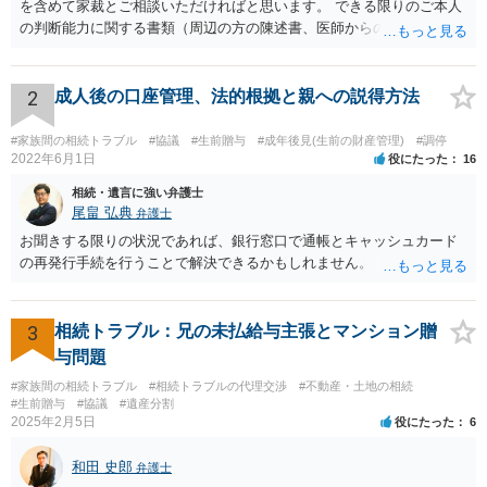
を含めて家裁とご相談いただければと思います。 できる限りのご本人
の判断能力に関する書類（周辺の方の陳述書、医師からの聴取書等）
を整え、家裁の鑑定を経る前提で鑑定費用の予納金を用意し、申立て
をしていただければそこから先は進むのではないかと存じます。 ま
た、Aさんの意向を酌みすぎるあまりに後見申立ができない状況にして
2
成人後の口座管理、法的根拠と親への説得方法
いる施設の問題もありますので、当該地域の地域包括支援センターに
ご相談されるのもひとつの方法です。
#家族間の相続トラブル
#協議
#生前贈与
#成年後見(生前の財産管理)
#調停
2022年6月1日
役にたった
16
相続・遺言に強い弁護士
尾畠 弘典
弁護士
お聞きする限りの状況であれば、銀行窓口で通帳とキャッシュカード
の再発行手続を行うことで解決できるかもしれません。
3
相続トラブル：兄の未払給与主張とマンション贈
与問題
#家族間の相続トラブル
#相続トラブルの代理交渉
#不動産・土地の相続
#生前贈与
#協議
#遺産分割
2025年2月5日
役にたった
6
和田 史郎
弁護士