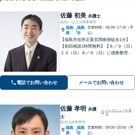
佐藤 初美
弁護士
福島いなほ法律事務所
福島
福島
営業時間：08:30~17:30（平
|
県
市
日）
【福島市役所正面玄関南側徒歩1分】
【初回相談1時間無料】【８／９（日）
２３（日）９／６（日）に債務整理・
交通事故被害休日無料相談会を実施】
【一緒に最善の解決策を探しましょ
う】
電話でお問い合わせ
メールでお問い合わせ
佐藤 孝明
弁護
インタビューを見
る
士
福光法律事務所
福島
福島
営業時間：09:00~20:00（平
|
県
市
日）