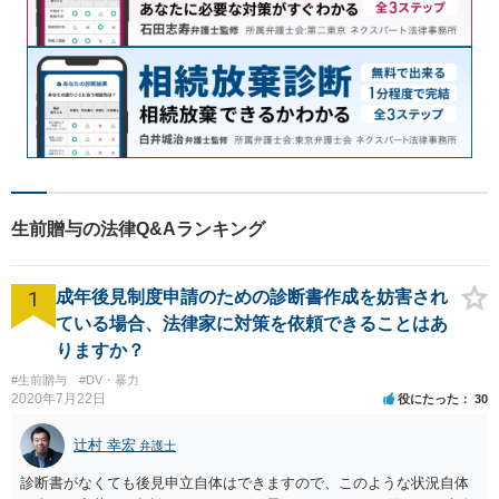
生前贈与の法律Q&Aランキング
1
成年後見制度申請のための診断書作成を妨害され
ている場合、法律家に対策を依頼できることはあ
りますか？
#生前贈与
#DV・暴力
2020年7月22日
役にたった
30
辻村 幸宏
弁護士
診断書がなくても後見申立自体はできますので、このような状況自体