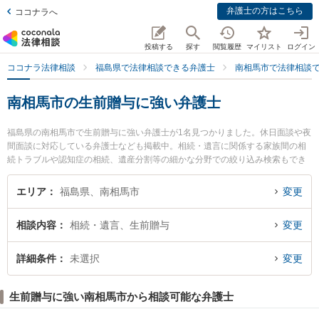
弁護士の方はこちら
ココナラへ
投稿する
探す
閲覧履歴
マイリスト
ログイン
ココナラ法律相談
福島県で法律相談できる弁護士
南相馬市で法律相談
南相馬市の生前贈与に強い弁護士
福島県の南相馬市で生前贈与に強い弁護士が1名見つかりました。休日面談や夜
間面談に対応している弁護士なども掲載中。相続・遺言に関係する家族間の相
続トラブルや認知症の相続、遺産分割等の細かな分野での絞り込み検索もでき
便利です。特にひばり法律事務所の西山 健司弁護士のプロフィール情報や弁護
士費用、強みなどが注目されています。『南相馬市で土日や夜間に発生した生
エリア
福島県、南相馬市
変更
前贈与のトラブルを今すぐに弁護士に相談したい』『生前贈与のトラブル解決
の実績豊富な近くの弁護士を検索したい』『初回相談無料で生前贈与を法律相
相談内容
相続・遺言、生前贈与
変更
談できる南相馬市内の弁護士に相談予約したい』などでお困りの相談者さんに
おすすめです。
詳細条件
未選択
変更
生前贈与に強い南相馬市から相談可能な弁護士