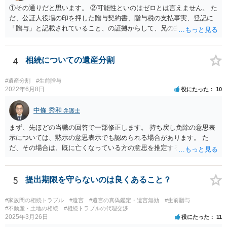
①その通りだと思います。 ②可能性といのはゼロとは言えません。 た
だ、公証人役場の印を押した贈与契約書、贈与税の支払事実、登記に
「贈与」と記載されていること、の証拠からして、兄の主張は通らな
いようには思います。 ③④その通りだと思います。 話し合いで折り合
わなければ、遺産分割調停を申し立てて進めるのがベターのような気
がしますね。
4
相続についての遺産分割
#遺産分割
#生前贈与
2022年6月8日
役にたった
10
中條 秀和
弁護士
まず、先ほどの当職の回答で一部修正します。 持ち戻し免除の意思表
示については、黙示の意思表示でも認められる場合があります。 た
だ、その場合は、既に亡くなっている方の意思を推定することになり
ますので、なかなか立証のハードルは高いと思われます。それゆえ、
持ち戻し免除の意思表示は書面で明確にしておいていただくべきとい
う結論は変わりません。 誤解を与えるような回答でした。失礼しまし
5
提出期限を守らないのは良くあること？
た。 文言については、「〇〇に対する生前贈与による特別受益の持ち
戻しをすべて免除する」というのがオーソドックスなものですが、ご
#家族間の相続トラブル
#遺言
#遺言の真偽鑑定・遺言無効
#生前贈与
心配ならば、弁護士のところに行って、特別受益となりそうな贈与に
#不動産・土地の相続
#相続トラブルの代理交渉
2025年3月26日
役にたった
11
ついて説明した上で、適切な文言についてご相談してみてはいかがで