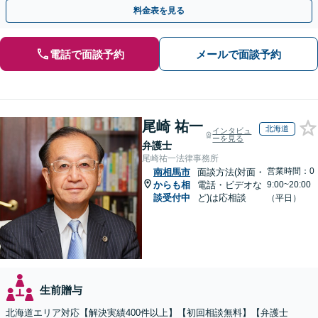
解決が可能です。ぜひご相談ください。
料金表を見る
電話で面談予約
メールで面談予約
尾崎 祐一
北海道
インタビュ
ーを見る
弁護士
尾崎祐一法律事務所
営業時間：0
南相馬市
面談方法(対面・
からも相
電話・ビデオな
9:00~20:00
談受付中
ど)は応相談
（平日）
生前贈与
北海道エリア対応【解決実績400件以上】【初回相談無料】【弁護士