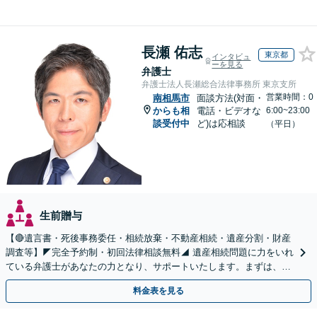
長瀬 佑志
東京都
インタビュ
ーを見る
弁護士
弁護士法人長瀬総合法律事務所 東京支所
営業時間：0
南相馬市
面談方法(対面・
からも相
電話・ビデオな
6:00~23:00
談受付中
ど)は応相談
（平日）
生前贈与
【🔴遺言書・死後事務委任・相続放棄・不動産相続・遺産分割・財産
調査等】◤完全予約制・初回法律相談無料◢ 遺産相続問題に力をいれ
ている弁護士があなたの力となり、サポートいたします。まずは、お
気軽にお問い合わせください。
料金表を見る