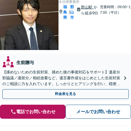
令法律事務所
福
郡
郡山駅
か
営業時間：09:00~1
島
山
|
7:00（平日）
ら徒歩9分
県
市
生前贈与
【揉めないための生前対策、揉めた後の事後対応をサポート】遺産分
割協議／遺留分／相続放棄など。遺言書作成をはじめとした生前対策
のご相談に力を入れています。しっかりとヒアリングを行い、穏便な
解決のため最適なアドバイスを致します。【分割払い可能】
料金表を見る
電話でお問い合わせ
メールでお問い合わせ