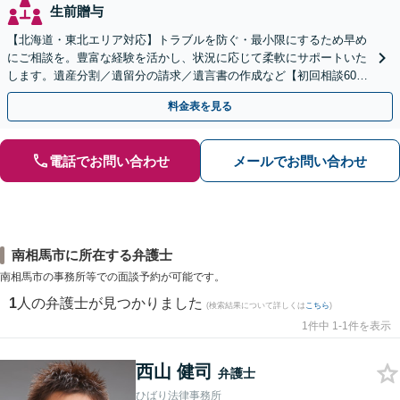
生前贈与
【北海道・東北エリア対応】トラブルを防ぐ・最小限にするため早め
にご相談を。豊富な経験を活かし、状況に応じて柔軟にサポートいた
します。遺産分割／遺留分の請求／遺言書の作成など【初回相談60分
無料】【オンライン相談可能】
料金表を見る
電話でお問い合わせ
メールでお問い合わせ
南相馬市に所在する弁護士
南相馬市の事務所等での面談予約が可能です。
1
人の弁護士が見つかりました
(検索結果について詳しくは
こちら
)
1件中 1-1件を表示
西山 健司
弁護士
ひばり法律事務所