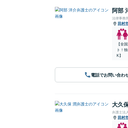
阿部 
法律事務所Le
田村
【全国
ト！独
K】
電話でお問い合わ
大久保
弁護士法
田村