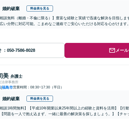
婚約破棄
料金表を見る
相談無料（離婚・不倫に限る）】豊富な経験と実績で迅速な解決を目指しま
広い分野に対応可能。こまめなご連絡でご安心いただける対応を心がけます
せ
メール
初美
弁護士
ほ法律事務所
県
福島市
営業時間：08:30~17:30（平日）
|
婚約破棄
料金表を見る
相談1時間無料】【平成10年開業以来25年間以上の経験と資料を活用】【行
【問題を一人で抱え込まず、一緒に最善の解決策を探しましょう。】【チャ