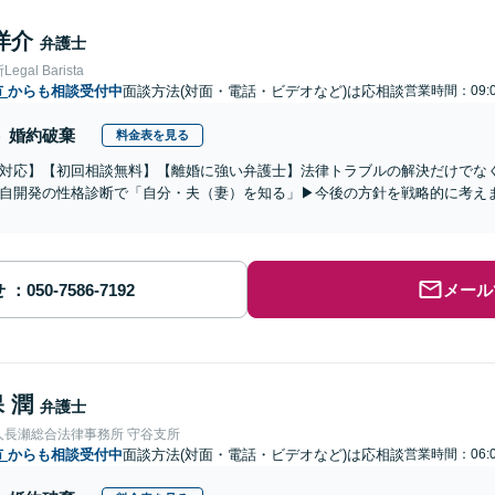
洋介
弁護士
gal Barista
市
からも相談受付中
面談方法(対面・電話・ビデオなど)は応相談
営業時間：09:0
婚約破棄
料金表を見る
対応】【初回相談無料】【離婚に強い弁護士】法律トラブルの解決だけでな
自開発の性格診断で「自分・夫（妻）を知る」▶︎今後の方針を戦略的に考え
せ
メール
 潤
弁護士
人長瀬総合法律事務所 守谷支所
市
からも相談受付中
面談方法(対面・電話・ビデオなど)は応相談
営業時間：06:0