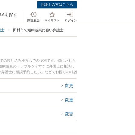
弁護士の方はこちら
&Aを探す
閲覧履歴
マイリスト
ログイン
護士
田村市で婚約破棄に強い弁護士
野での絞り込み検索もでき便利です。特にたむら
婚約破棄のトラブルを今すぐに弁護士に相談し
の弁護士に相談予約したい』などでお困りの相談
変更
変更
変更