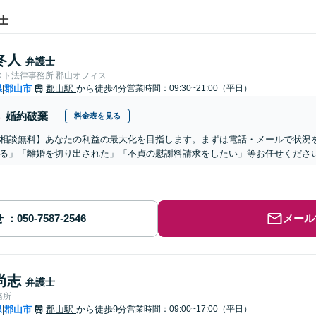
士
冬人
弁護士
スト法律事務所 郡山オフィス
県
郡山市
郡山駅
から徒歩4分
営業時間：09:30~21:00（平日）
|
婚約破棄
料金表を見る
相談無料】あなたの利益の最大化を目指します。まずは電話・メールで状況
る」「離婚を切り出された」「不貞の慰謝料請求をしたい」等お任せくださ
せ
メール
尚志
弁護士
務所
県
郡山市
郡山駅
から徒歩9分
営業時間：09:00~17:00（平日）
|