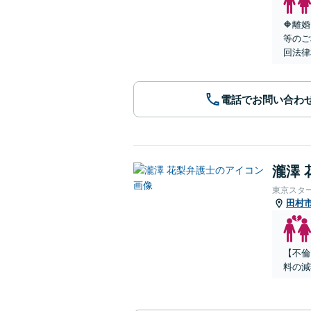
🔶離
等のご
回法律
電話でお問い合わ
瀧澤 
東京スタ
田村
【不倫
料の減