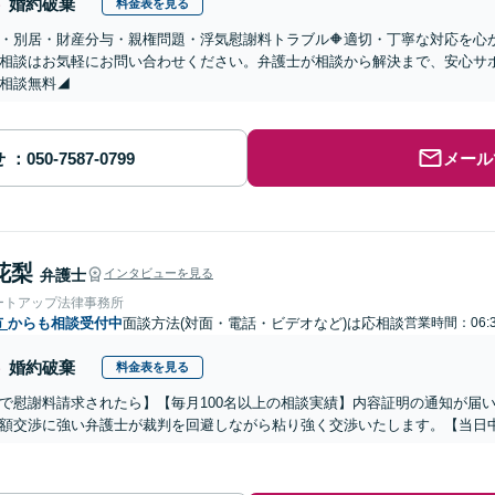
婚約破棄
料金表を見る
婚・別居・財産分与・親権問題・浮気慰謝料トラブル🔶適切・丁寧な対応を
相談はお気軽にお問い合わせください。弁護士が相談から解決まで、安心サ
相談無料◢
せ
メール
花梨
弁護士
インタビューを見る
ートアップ法律事務所
市
からも相談受付中
面談方法(対面・電話・ビデオなど)は応相談
営業時間：06:3
婚約破棄
料金表を見る
で慰謝料請求されたら】【毎月100名以上の相談実績】内容証明の通知が届
額交渉に強い弁護士が裁判を回避しながら粘り強く交渉いたします。【当日中