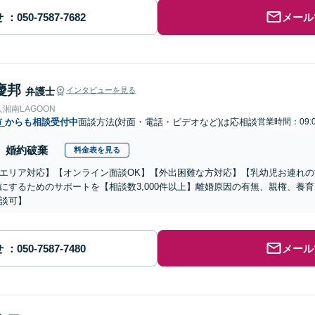
せ
メール
慶邦
弁護士
インタビューを見る
湘南LAGOON
市
からも相談受付中
面談方法(対面・電話・ビデオなど)は応相談
営業時間：09:0
婚約破棄
料金表を見る
エリア対応】【オンライン面談OK】【外出困難な方対応】【乳幼児お連れ
にするためのサポートを【相談数3,000件以上】離婚原因の有無、親権、養
談可】
せ
メール