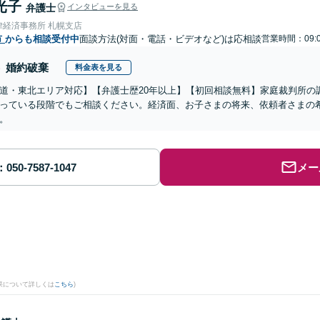
光子
弁護士
インタビューを見る
律経済事務所 札幌支店
市
からも相談受付中
面談方法(対面・電話・ビデオなど)は応相談
営業時間：09:0
婚約破棄
料金表を見る
道・東北エリア対応】【弁護士歴20年以上】【初回相談無料】家庭裁判所の
っている段階でもご相談ください。経済面、お子さまの将来、依頼者さまの
。
メー
果について詳しくは
こちら
)