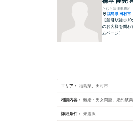
橋本 隆亮
たむら法律事務所
福島県
田村市
|
【船引駅徒歩1
のお客様を問わず、
ムページ）
エリア
福島県、田村市
相談内容
離婚・男女問題、婚約破棄
詳細条件
未選択