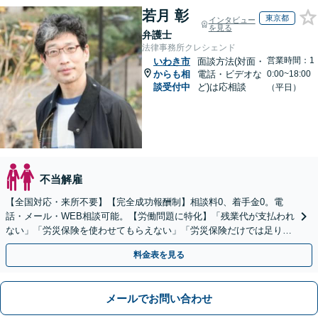
若月 彰
東京都
インタビュー
を見る
弁護士
法律事務所クレシェンド
営業時間：1
いわき市
面談方法(対面・
からも相
電話・ビデオな
0:00~18:00
談受付中
ど)は応相談
（平日）
不当解雇
【全国対応・来所不要】【完全成功報酬制】相談料0、着手金0。電
話・メール・WEB相談可能。【労働問題に特化】「残業代が支払われ
ない」「労災保険を使わせてもらえない」「労災保険だけでは足りな
い。損害賠償請求したい」など労働問題はお任せを。
料金表を見る
メールでお問い合わせ