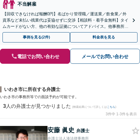
不当解雇
【回収できなければ報酬0円】名ばかり管理職／運送業／飲食業／外
資系など未払い残業代は妥協せずに交渉【相談料・着手金無料】タイ
ムカードがない方、他の有効な証拠についてアドバイス。他事務所で
断られた方もご相談ください。あなたの権利を守ります！
事例を見る(2件)
料金表を見る
電話でお問い合わせ
メールでお問い合わせ
いわき市に所在する弁護士
いわき市の事務所等での面談予約が可能です。
3
人の弁護士が見つかりました
(検索結果について詳しくは
こちら
)
3件中 1-3件を表示
安藤 眞史
弁護士
弁護士法人湊法律事務所