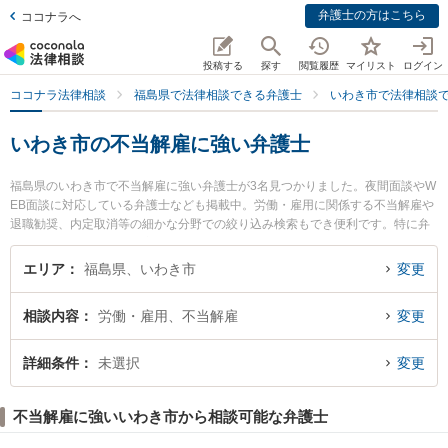
弁護士の方はこちら
ココナラへ
投稿する
探す
閲覧履歴
マイリスト
ログイン
ココナラ法律相談
福島県で法律相談できる弁護士
いわき市で法律相談
いわき市の不当解雇に強い弁護士
福島県のいわき市で不当解雇に強い弁護士が3名見つかりました。夜間面談やW
EB面談に対応している弁護士なども掲載中。労働・雇用に関係する不当解雇や
退職勧奨、内定取消等の細かな分野での絞り込み検索もでき便利です。特に弁
護士法人湊法律事務所の安藤 眞史弁護士やくどうつつじの花法律事務所の工藤
誠一弁護士、いわきグリーン法律事務所の佐藤 慎也弁護士のプロフィール情報
エリア
福島県、いわき市
変更
や弁護士費用、強みなどが注目されています。『いわき市で土日や夜間に発生
した不当解雇のトラブルを今すぐに弁護士に相談したい』『不当解雇のトラブ
相談内容
労働・雇用、不当解雇
変更
ル解決の実績豊富な近くの弁護士を検索したい』『初回相談無料で不当解雇を
法律相談できるいわき市内の弁護士に相談予約したい』などでお困りの相談者
さんにおすすめです。
詳細条件
未選択
変更
不当解雇に強いいわき市から相談可能な弁護士