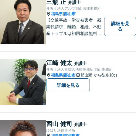
三瓶 正
弁護士
弁護士法人アルマ郡山法律事務所
福島県
郡山市
|
【交通事故・労災被害者・残
詳細を見
業代請求、離婚、相続、不動
る
産トラブルは初回相談無料】
【郡山市の弁護士】交通事
故・労災・未払い残業代請求
は着手金0円です。【電話相談
も可能】
江崎 健太
弁護士
弁護士法人葵綜合法律事務所 郡山事務所
福島県
郡山市
郡山駅
から徒歩10分
|
詳細を見る
西山 健司
弁護士
ひばり法律事務所
福島県
南相馬市
|