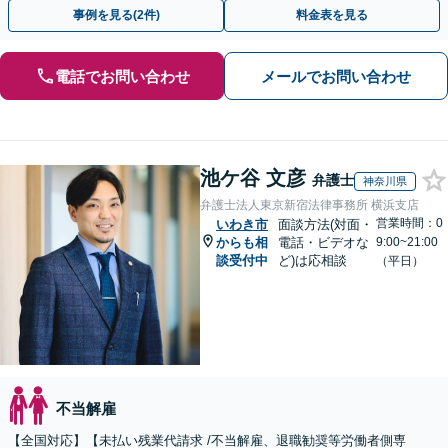
ださい。【解決事例が豊富】土曜日も電話受付しています
事例を見る(2件)
料金表を見る
電話でお問い合わせ
メールでお問い合わせ
池ケ谷 文彦
弁護士
神奈川県
弁護士法人東京新宿法律事務所 横浜支店
営業時間：0
いわき市
面談方法(対面・
からも相
電話・ビデオな
9:00~21:00
談受付中
ど)は応相談
（平日）
不当解雇
【全国対応】【未払い残業代請求 /不当解雇、退職勧奨等労働者側専