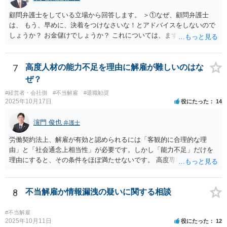
顧問弁護士をしている立場から回答します。 ＞①なぜ、顧問弁護士
は、 もう、早めに、決着をつけなさいな！とアドバイスをしないので
しょうか？ お金儲けでしょうか？ これについては、まず基本的に顧問
弁護士は、依頼者（顧問会社）の意思（経営陣の意思）に従って、事
件を受任して遂行します。 そしてあなたの言う「早めに、決着をつけ
なさいな！」が意味するところは、「敗訴的和解」ということです
7
高度人材の能力不足を理由に解雇が難しいのはな
が、それには弁護士報酬はつきませんので、弁護士は確かに儲かりま
ぜ？
せん。 しかし、逆に負け筋の事件をズルズルすることは、着手金を増
#経営者・会社側
#不当解雇
#退職勧奨
額してもらえるわけでもない他方で、弁護士報酬も期待できないた
2025年10月17日
役にたった
14
め、むしろ他の事件処理ができないという意味で弁護士にも損害が増
すことはあっても、基本的に儲かることにはなりません。 控訴審で着
濵門 俊也
弁護士
手金をもらうということはありますが、1回限りの関係ではなく顧問の
関係なので、あまり好ましい処理ではありません。 事件終了後、顧問
労働契約法上、解雇が有効と認められるには「客観的に合理的な理
が切れる可能性があるからです。 つまり、弁護士は、儲かるためでは
由」と「社会通念上相当性」が必要です。しかし「能力不足」だけを
なく、顧問会社のためにその意思（それこそ会社の現在及び今後の戦
理由にすると、その条件をほぼ満たせないです。 高度専門職であって
略）を踏まえたうえで事件を遂行していると推測されます。 ＞②原告
も、 ・具体的な業績評価や数値目標との乖離を示す証拠 ・教育・指導
は年俸が1200万円と高かったこともあり、復職を希望しております。
や配置転換などの改善措置を尽くした記録 を揃えないと、裁判所は
復職の気持ちを萎えさす意味で、ずるずると、裁判を引き延ばしてい
「合理的な解雇理由」とは認めないためです。 そのため、「能力不
8
不当解雇か情報漏洩の疑いに関する相談
る作戦もあるのでしょうか？ 原告は、その年俸に執着があるというこ
足」で解雇を争われると、会社側が立証責任を果たせず、まず裁判に
とで復職の意思があるということであればなおさら、時間がかかった
勝てない（＝解雇無効と判断されやすい）のです。 ご質問者様のイメ
#不当解雇
からと言って復職の気持ちが萎えるということはあまりありません。
ージとは逆で、「高年俸・高度専門職だからこそ」、客観性・合理性
2025年10月11日
役にたった
12