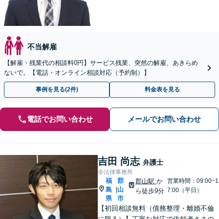
不当解雇
【解雇・残業代の相談料0円】サービス残業、突然の解雇、あきらめ
ないで。【電話・オンライン相談対応（予約制）】
事例を見る(2件)
料金表を見る
電話でお問い合わせ
メールでお問い合わせ
吉田 尚志
弁護士
令法律事務所
福
郡
郡山駅
か
営業時間：09:00~1
島
山
|
7:00（平日）
ら徒歩9分
県
市
【初回相談無料（債務整理・離婚不倫
に限る）】丁寧な対応で依頼者さまの