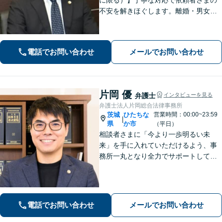
不安を解きほぐします。離婚・男女問
題／相続・遺言／借金・債務整理など
幅広く取り扱っています。ひとりで抱
え込まずお気軽にご相談ください。
電話でお問い合わせ
メールでお問い合わせ
【分割払い可能】
片岡 優
弁護士
インタビューを見る
弁護士法人片岡総合法律事務所
茨城
ひたちな
営業時間：00:00~23:59
|
県
か市
（平日）
相談者さまに「今より一歩明るい未
来」を手に入れていただけるよう、事
務所一丸となり全力でサポートしてま
いります。独自の経営顧問サービスを
提供する企業法務／税理士の資格を活
かした相続関連業務／交通事故などに
幅広く対応します【初回相談無料】
電話でお問い合わせ
メールでお問い合わせ
【土日祝対応可】