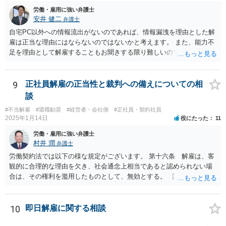
現在、原告的に勝ち筋の見通しが十分あるということであれば、バッ
をより厳しく求められ、能力不足理由で解雇が認められるハードルは
労働・雇用に強い弁護士
クペイに対する期待から、萎える理由はまず見当たりません。 つまり
むしろ高くなります。 中途の高度人材を能力不足で解雇するときは、
安井 健二
弁護士
会社も原告の取下を狙っているという作戦の問題ではなく、上記、顧
① 導入期の評価基準と実績の比較 ② 複数回にわたる注意・指導・教
問会社の意思の問題だと思われます。 ＞反論の書面も、矛盾だらけの
自宅PC以外への情報流出がないのであれば、情報漏洩を理由とした解
育の実施 ③ 配置転換などほかの改善策の検討 などをしっかり記録し
反論となっており、論理破綻もしており、もうダメです。担当役員の
雇は正当な理由にはならないのではないかと考えます。 また、能力不
ておかないと、解雇は無効とされる可能性が極めて高いです。
言葉をそのまま、文章にしたのか、一貫したストーリー性もありませ
足を理由として解雇することもお聞きする限り難しいのではないかと
ん。 とありますが、代理人弁護士としては、事実経験者が述べたこと
考えます。 解雇無効の確認訴訟を提起することをご検討することをお
をそのまま事実主張するしかありません。事実として矛盾がないよう
勧めします。
にストーリー性を与えるとそれは事実の捏造を伴うからです。
9
正社員解雇の正当性と裁判への備えについての相
談
#不当解雇
#退職勧奨
#経営者・会社側
#正社員・契約社員
2025年1月14日
役にたった
11
労働・雇用に強い弁護士
村井 潤
弁護士
労働契約法では以下の様な規定がございます。 第十六条 解雇は、客
観的に合理的な理由を欠き、社会通念上相当であると認められない場
合は、その権利を濫用したものとして、無効とする。 【ご質問１に対
して】 「役員に逆らった」ということの内容次第ですが、 役員がどの
ような命令を下し、それにどの様な逆らい方をしたのかによっては、
権利の濫用として解雇が無効とされる恐れはあると思います。 【ご質
10
即日解雇に関する相談
問２に対して】 得ている給与が高かったかどうかは、普通解雇の上で