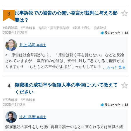
アドバイスが不十分であったり、説得が上手でなかったとしても、そ
相応に高い能力を求められているため能力不足か否かの判断が給与の
れを経営者自身が問題と感じていないのであれば、また、こちらにお
低い新卒の社員と比較すると厳格に判断される結果、解雇の有効性の
書きのような経営者のマインドからすれば、弁護士のせいではなく、
3
民事訴訟での被告の心無い発言が裁判に与える影
判断が比較的甘くなるという可能性はあると考えます。 もっとも、高
根本的には弁護士選び含めて経営者の判断であり、責任ではないかと
響は？
度人材の中途社員の場合でもやはり解雇のハードルは相応に高いもの
思います。実際、事件の見込みが芳しくないことやリスクをいくらお
となります。 今回のようなリスクを避ける観点からは、会社側として
#退職勧奨
#不当解雇
#訴訟・損害賠償請求
#業務上過失・損害賠償
伝えしても考えを変えていただけない経営者や依頼者はいますし、代
2025年1月29日
役にたった
18
無期雇用契約ではなく有期雇用契約で募集する、試用期間付を設け
理人として説明説得を尽くしてもあくまで決めるのは依頼者ですか
る、業務委託契約を検討するという方法もあり得るかと存じます。
ら、事件がうまくいかないことの責任は弁護士にあるわけではない、
井上 祐司
（※業務委託契約を検討される場合は、運用面によっては実質的に雇
弁護士
ということも多いと思います。そのような場合、仕事をしていて心地
用契約関係であると判断されるリスクもありますので顧問弁護士の先
の良いものではないので自ら辞任を検討することもありますが、最終
>「原告は社会常識がなく」 「原告は聴く耳を持たない」 などと反論
生にもご相談の上慎重にご判断ください。）
的にはお分かりいただけるだろうと考えて続けることもあります。 ご
されていますが、 裁判官の心証は、被告に対して悪くなる可能性があ
相談者さんが、今の弁護士さんの対応や方針に疑問を持ち、それによ
りますか？ もともとの主張がよほどしっかりしている書面でなけれ
り経営者の考えが歪められ、このままでは会社がたち行かなくなると
ば、一般的に心証は悪くなるだろうと思います。 ただし、最終的な
懸念するのであれば、ご相談者さんが経営者に対してその旨を伝え、
勝ち負けは、法律構成に必要な事実の主張と証拠の的確さに尽きま
考えを改められるよう進言なさってはいかがでしょうか。
す。その意味では「無益的記載事項」です。 法律的に全く意味がな
4
復職後の成功率や報復人事の事例について教えて
い主張で、過度に攻撃的な文章ですから、少なくとも記載する必要は
ください
全くない事項です。 こういったことが記載された場合には、完全ス
#不当解雇
#不当解雇
ルーする方が印象はよいのが普通です。
2025年1月2日
役にたった
18
辻村 幸宏
弁護士
解雇無効の事件をした後に再度弁護士のもとに来られる方は当職の経