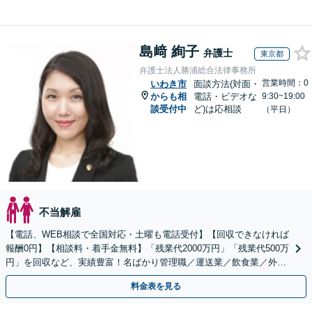
島﨑 絢子
弁護士
東京都
弁護士法人勝浦総合法律事務所
営業時間：0
いわき市
面談方法(対面・
からも相
電話・ビデオな
9:30~19:00
談受付中
ど)は応相談
（平日）
不当解雇
【電話、WEB相談で全国対応・土曜も電話受付】【回収できなければ
報酬0円】【相談料・着手金無料】「残業代2000万円」「残業代500万
円」を回収など、実績豊富！名ばかり管理職／運送業／飲食業／外資
系など妥協せずに交渉！他で断られた方も対応。
料金表を見る