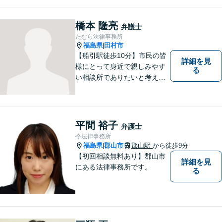
橋本 隆亮
弁護士
たむら法律事務所
福島県
田村市
|
【船引駅徒歩10分】市民の皆
詳細を見
様にとって身近で親しみやす
る
い相談所でありたいと考えて
います。個人・法人のお客様
を問わず、お一人で悩まず
に、まずはお気軽にご相談く
ださい。 https://tamura-law.bi
平間 裕子
弁護士
z/ （公式ホームページ）
令法律事務所
福島県
郡山市
郡山駅
から徒歩9分
|
【初回相談無料あり】郡山市
詳細を見
にある法律事務所です。
る