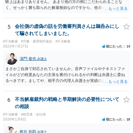
験上はあまりありません。 あまり他の方の例にこだわられることな
く、せっかく勝ち取られた解雇無効なのですから、他者の目を気にせ
ず、胸を張って勤務されるのがよいと思います。 会社からすれば、後
味が悪いことには変わりませんが、通常の会社であれば、法的に見て
解雇が認められなかった以上、以後の対応については注意されること
5
会社側の虚偽の話を労働審判員さんは鵜呑みにし
の方が多く、嫌がらせのようなことをしてさらに紛争化することは避
て騙されてしまいました。
けると思います。正攻法で解雇が認められないことに業をにやして、
#不当解雇
#労働・雇用契約違反
#不当解雇
心理的な追い込みにより精神疾患による失職を狙うような会社もなき
2022年7月27日
役にたった
14
にしもあらずですが、そのような会社であれば、いたずらに在籍して
こころをすり減らすより、経歴として有利に使って転職することも選
濵門 俊也
弁護士
択肢に入れる方が建設的だと考えます。
まさかご自身で対応されていませんか。音声ファイルやテキストファ
イルがどの程度あなたの主張を裏付けられるかの判断は弁護士に委ね
るべきです。ましてや、相手方の代理人弁護士が実績のある方たちな
どと評価されているのであれば、悠長なことを言っていてはいけませ
ん。一刻も早く弁護士にご相談ください。
6
不当解雇裁判の戦略と早期解決の必要性について
の相談
#不当解雇
#経営者・会社側
2026年1月8日
役にたった
18
梶谷 拓郎
弁護士