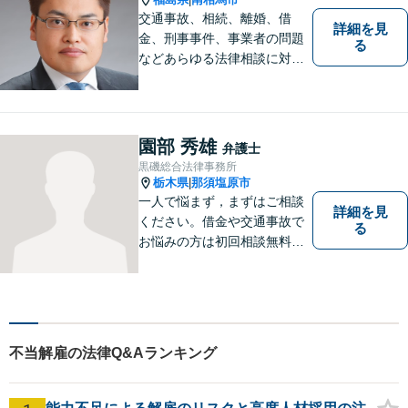
交通事故、相続、離婚、借
詳細を見
金、刑事事件、事業者の問題
る
などあらゆる法律相談に対応
します。 法の専門知識を活か
し、あなたの権利を最大限に
守ることが第一です。 お困り
ごとがありましたら、まずは
園部 秀雄
弁護士
ご相談ください。
黒磯総合法律事務所
栃木県
那須塩原市
|
一人で悩まず，まずはご相談
詳細を見
ください。借金や交通事故で
る
お悩みの方は初回相談無料で
す。
不当解雇の法律Q&Aランキング