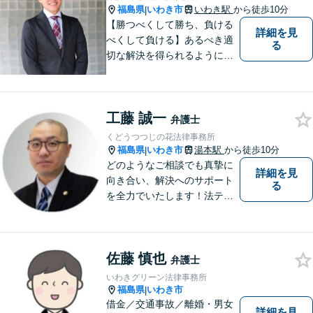
福島県
いわき市
いわき駅
から徒歩10分
|
【勝つべくして勝ち、負ける
詳細を見
べくして負ける】あるべき適
る
切な解決を得られるように全
力を尽くします。そして、負
けではなく勝ちに繋げるよう
に、事前に予防策を検討致し
工藤 誠一
ます。
弁護士
くどうつつじの花法律事務所
福島県
いわき市
湯本駅
から徒歩10分
|
どのようなご相談でも真摯に
詳細を見
向き合い、解決へのサポート
る
を全力でいたします！法テラ
スのご利用や分割払いにも対
応しており、経済状況に応じ
て無理なく法的サポートを受
佐藤 慎也
けていただけます。【湯本駅
弁護士
から車で約７分】
いわきグリーン法律事務所
福島県
いわき市
|
借金／交通事故／離婚・男女
詳細を見