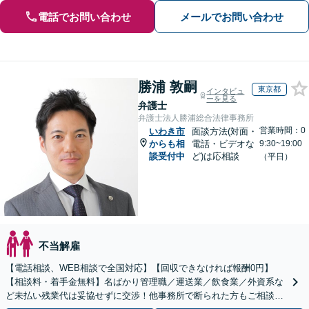
電話でお問い合わせ
メールでお問い合わせ
勝浦 敦嗣
東京都
インタビュ
ーを見る
弁護士
弁護士法人勝浦総合法律事務所
営業時間：0
いわき市
面談方法(対面・
からも相
電話・ビデオな
9:30~19:00
談受付中
ど)は応相談
（平日）
不当解雇
【電話相談、WEB相談で全国対応】【回収できなければ報酬0円】
【相談料・着手金無料】名ばかり管理職／運送業／飲食業／外資系な
ど未払い残業代は妥協せずに交渉！他事務所で断られた方もご相談く