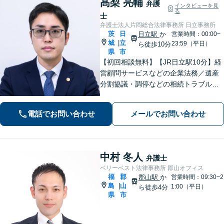
髙梨 亮輔
弁護
インタビューを見
る
士
弁護士法人片岡総合法律事務所 日立事務所
茨
日
日立駅
か
営業時間：00:00~
城
立
|
23:59（平日）
ら徒歩10分
県
市
【初回相談無料】【JR日立駅10分】経
営顧問サービスなどの企業法務／遺産
分割協議・調停などの相続トラブルや
手続き／自己破産・任意整理など借金
問題を中心に、幅広くご相談を承りま
電話でお問い合わせ
メールでお問い合わせ
す【土日祝対応可】分かりやすく丁寧
な対応を心がけ、最善の解決を目指し
ます
中村 冬人
弁護士
ベリーベスト法律事務所 郡山オフィス
福
郡
郡山駅
か
営業時間：09:30~2
島
山
|
1:00（平日）
ら徒歩4分
県
市