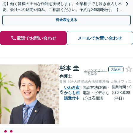
従】働く皆様の正当な権利を実現します。企業相手でも泣き寝入り不
要。会社への疑問や悩み、ご相談ください。予約は24時間受付。【初
回面談無料】【夜間・休日対応可】
料金表を見る
電話でお問い合わせ
メールでお問い合わせ
杉本 圭
大阪府
インタビュー
を見る
弁護士
弁護士法人勝浦総合法律事務所 大阪オフィス
営業時間：0
いわき市
面談方法(対面・
からも相
電話・ビデオな
9:30~18:00
談受付中
ど)は応相談
（平日）