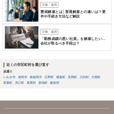
労働・雇用
懲戒解雇とは│普通解雇との違いは？要
件や手続き方法など解説
労働・雇用
「勤務成績の悪い社員」を解雇したい…
会社が取るべき手段は？
近くの市区町村を選び直す
浜通り
いわき市
相馬市
南相馬市
広野町
楢葉町
富岡町
川内村
大熊町
双葉町
浪江町
葛尾村
新地町
飯舘村