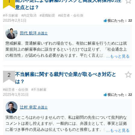
1
能力不足による解雇のリスクと高度人材採用の注
意点とは？
#不当解雇
#内定取消
#退職勧奨
#経営者・会社側
2025年2月1日
役にたった
22
田代 航洋
弁護士
懲戒解雇、普通解雇いずれの場合でも、有効に解雇を行うためには就
業規則上の解雇事由に該当するというだけでは足りず、「社会通念上
の相当性」が認められる必要があります。平たく言えば、解雇の原因
となった行為が解雇に値するほどの行為かということが厳格に判断さ
れます。 日本の労働法上、解雇は非常にハードルが高いです。 解雇が
有効か無効かという点は能力不足の程度にもよりますが、顧問弁護士
2
不当解雇に関する裁判で企業が取るべき対応と
の先生は具体的な事情を検討した上で能力不足の程度が解雇を有効と
は？
するほどではないと判断されたのだと思います。 例えば、無断欠勤を
#経営者・会社側
#不当解雇
連続する、会社のお金を横領する等の場合には一発で解雇した場合で
2025年1月31日
役にたった
22
も有効と判断されるケースも多いですが、たしかに能力不足のみの場
合はかなり解雇のハードルが高いと言わざるを得ません。 なお、懲戒
辻村 幸宏
弁護士
解雇の場合には、戒告、譴責、減給、出勤停止等解雇よりも軽い処分
を行い、改善を促したもののそれでも改善されない場合には解雇に踏
実際のところはわかりませんので、私は顧問の先生について批判的な
み切る等段階的に手順をい踏んだ場合は解雇が有効と判断される可能
コメントは差し控えますが、一般的には、弁護士として、事実と証拠
性が高まります。 高度人材の中途社員だから直ちに解雇しやすいとい
に基づき事件の見込みは伝えているものと推察します。仮に弁護士の
うわけではありませんが、高度人材の中途社員の場合は雇用契約上、