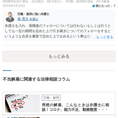
は判断が難しいと思います。 経営上整理解雇の必要がある際の場合と
#退職理由(自己都合・会社都合)
#給与未払い
#労働・雇用契約違反
#不当解雇
は事案が異なると思われます。 【ご質問３に対して】 「協調性のな
2024年4月10日
役にたった
7
さ」＝能力不足ということにもならない様に思います。 指導や面談も
労働・雇用に強い弁護士
なく解雇ちうことをされたのでしたら、反省するチャンスも与えなか
泉 亮介
弁護士
ったと評価されることになろうかと思われます。 以上、ご質問が簡略
弁護士を入れ、退職後のフォローについては行わないもしくは行うと
ですので、一般論的な私見としてお答えします。 ご参考になさって下
しても一定の期間を定めた上で引き継ぎについてのフォローをすると
さい。
いうような合意を書面で定めた上で止めるという事は交渉次第で可能
でしょう。 また、弁護士を立てた場合は相手からの連絡の窓口を全て
弁護士とすることができるため、会社からの連絡を止めることもでき
るかと思われます。 精神的に会社側と対応するのが苦痛であるという
もっとみる
場合には、弁護士を立てた上で退職についての条件面の交渉を行われ
ても良いでしょう。
不当解雇に関連する法律相談コラム
労働・雇用
突然の解雇、こんなときは弁護士に相
談！コロナ、能力不足、勤務態度・・・