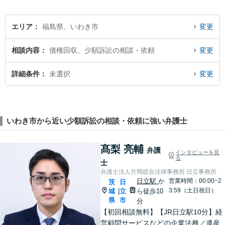
エリア
福島県、いわき市
変更
相談内容
債権回収、少額訴訟の相談・依頼
変更
詳細条件
未選択
変更
いわき市から近い少額訴訟の相談・依頼に強い弁護士
髙梨 亮輔
弁護
インタビューを見
る
士
弁護士法人片岡総合法律事務所 日立事務所
日立駅
か
営業時間：00:00~2
茨
日
3:59（土日祝日）
城
立
ら徒歩10
|
県
市
分
【初回相談無料】【JR日立駅10分】経
営顧問サービスなどの企業法務／遺産