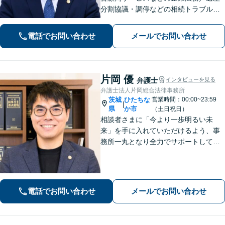
分割協議・調停などの相続トラブルや
手続き／自己破産・任意整理など借金
問題を中心に、幅広くご相談を承りま
電話でお問い合わせ
メールでお問い合わせ
す【土日祝対応可】分かりやすく丁寧
な対応を心がけ、最善の解決を目指し
ます
片岡 優
弁護士
インタビューを見る
弁護士法人片岡総合法律事務所
茨城
ひたちな
営業時間：00:00~23:59
|
県
か市
（土日祝日）
相談者さまに「今より一歩明るい未
来」を手に入れていただけるよう、事
務所一丸となり全力でサポートしてま
いります。独自の経営顧問サービスを
提供する企業法務／税理士の資格を活
かした相続関連業務／交通事故などに
幅広く対応します【初回相談無料】
電話でお問い合わせ
メールでお問い合わせ
【土日祝対応可】