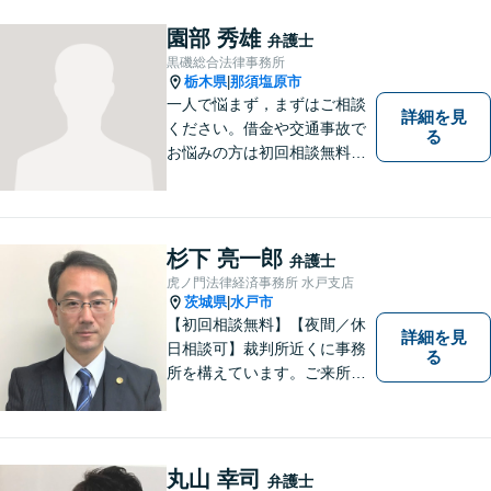
守ることが第一です。 お困り
ごとがありましたら、まずは
園部 秀雄
弁護士
ご相談ください。
黒磯総合法律事務所
栃木県
那須塩原市
|
一人で悩まず，まずはご相談
詳細を見
ください。借金や交通事故で
る
お悩みの方は初回相談無料で
す。
杉下 亮一郎
弁護士
虎ノ門法律経済事務所 水戸支店
茨城県
水戸市
|
【初回相談無料】【夜間／休
詳細を見
日相談可】裁判所近くに事務
る
所を構えています。ご来所・
ご相談しやすい環境を整えて
おりますので、お気軽にご相
談ください。ご依頼者様とと
もに最善の解決を目指しま
丸山 幸司
弁護士