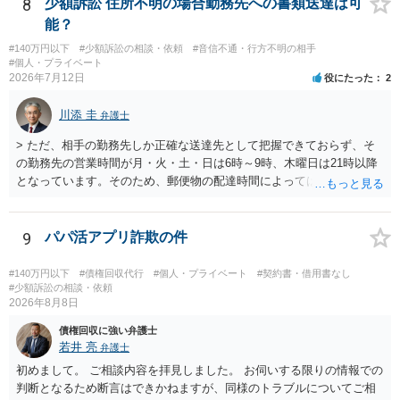
8
少額訴訟 住所不明の場合勤務先への書類送達は可
能？
#140万円以下
#少額訴訟の相談・依頼
#音信不通・行方不明の相手
#個人・プライベート
2026年7月12日
役にたった
2
川添 圭
弁護士
> ただ、相手の勤務先しか正確な送達先として把握できておらず、そ
の勤務先の営業時間が月・火・土・日は6時～9時、木曜日は21時以降
となっています。そのため、郵便物の配達時間によっては受け取りが
難しい可能性があります。 営業時間を具体的に明らかにして、早朝・
夜間の送達を上申するのが基本になりますが、感覚的には郵便局を動
かすには早すぎるので執行官送達を申し立てる必要があるかもしれま
9
パパ活アプリ詐欺の件
せん。裁判所としては（あまりに特殊すぎて）就業場所送達を認めな
い可能性もありますし、執行官送達には費用もかかりますので、まず
#140万円以下
#債権回収代行
#個人・プライベート
#契約書・借用書なし
は裁判所へ相談した方がよいと思います。
#少額訴訟の相談・依頼
2026年8月8日
債権回収に強い弁護士
若井 亮
弁護士
初めまして。 ご相談内容を拝見しました。 お伺いする限りの情報での
判断となるため断言はできかねますが、同様のトラブルについてご相