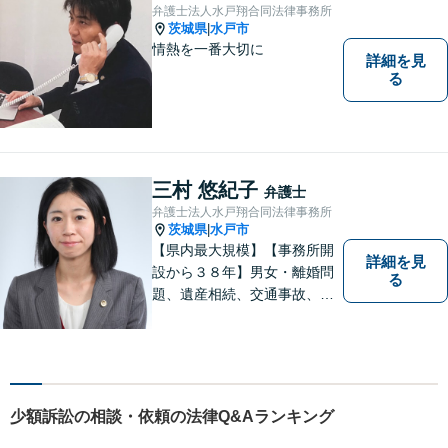
す。
弁護士法人水戸翔合同法律事務所
茨城県
水戸市
|
情熱を一番大切に
詳細を見
る
三村 悠紀子
弁護士
弁護士法人水戸翔合同法律事務所
茨城県
水戸市
|
【県内最大規模】【事務所開
詳細を見
設から３８年】男女・離婚問
る
題、遺産相続、交通事故、労
働問題、刑事事件などさまざ
まな法律トラブルに対応する
地域密着の女性弁護士。お困
りごとがあればお気軽にご相
談ください！お一人おひとり
少額訴訟の相談・依頼の法律Q&Aランキング
に誠実に向き合います。