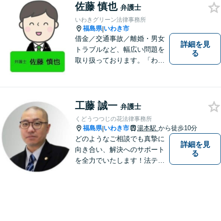
佐藤 慎也
ます。
弁護士
いわきグリーン法律事務所
福島県
いわき市
|
借金／交通事故／離婚・男女
詳細を見
トラブルなど、幅広い問題を
る
取り扱っております。「わか
りやすい説明」と「親しみや
すい対応」をモットーに、依
頼者様の問題を解決してまい
ります。【無料駐車場あり】
工藤 誠一
弁護士
くどうつつじの花法律事務所
福島県
いわき市
湯本駅
から徒歩10分
|
どのようなご相談でも真摯に
詳細を見
向き合い、解決へのサポート
る
を全力でいたします！法テラ
スのご利用や分割払いにも対
応しており、経済状況に応じ
て無理なく法的サポートを受
けていただけます。【湯本駅
から車で約７分】