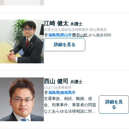
います。個人・法人のお客様
を問わず、お一人で悩まず
に、まずはお気軽にご相談く
ださい。 https://tamura-law.bi
江崎 健太
弁護士
z/ （公式ホームページ）
弁護士法人葵綜合法律事務所 郡山事務所
福島県
郡山市
郡山駅
から徒歩10分
|
詳細を見る
西山 健司
弁護士
ひばり法律事務所
福島県
南相馬市
|
交通事故、相続、離婚、借
詳細を見
金、刑事事件、事業者の問題
る
などあらゆる法律相談に対応
します。 法の専門知識を活か
し、あなたの権利を最大限に