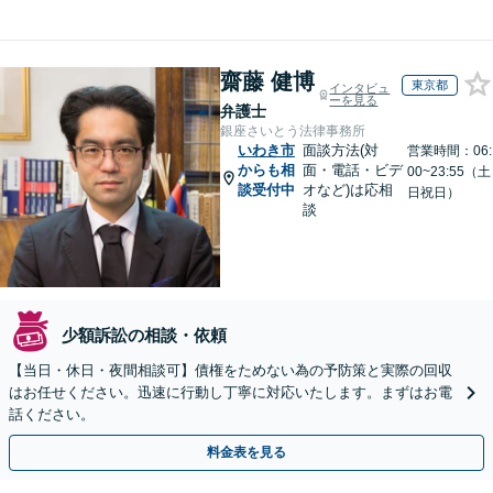
齋藤 健博
東京都
インタビュ
ーを見る
弁護士
銀座さいとう法律事務所
いわき市
面談方法(対
営業時間：06:
からも相
面・電話・ビデ
00~23:55（土
談受付中
オなど)は応相
日祝日）
談
少額訴訟の相談・依頼
【当日・休日・夜間相談可】債権をためない為の予防策と実際の回収
はお任せください。迅速に行動し丁寧に対応いたします。まずはお電
話ください。
料金表を見る