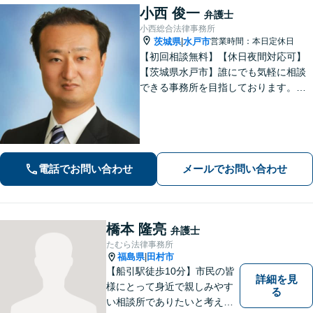
小西 俊一
弁護士
小西総合法律事務所
茨城県
水戸市
営業時間：本日定休日
|
【初回相談無料】【休日夜間対応可】
【茨城県水戸市】誰にでも気軽に相談
できる事務所を目指しております。依
頼者の方の費用対効果の観点からもご
納得の行くまでご説明をいたします。
お困りのことがございましたらお気軽
にご相談ください。
電話でお問い合わせ
メールでお問い合わせ
橋本 隆亮
弁護士
たむら法律事務所
福島県
田村市
|
【船引駅徒歩10分】市民の皆
詳細を見
様にとって身近で親しみやす
る
い相談所でありたいと考えて