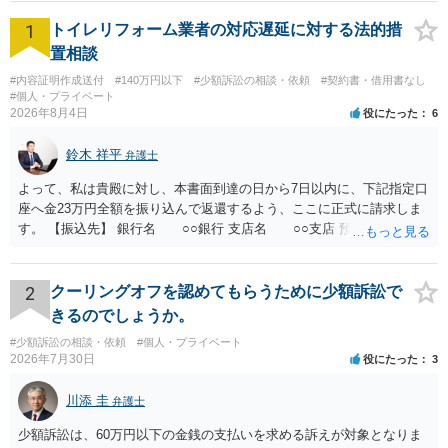
1
トイレリフォーム業者の対応遅延に対する法的措
置相談
#内容証明作成送付
#140万円以下
#少額訴訟の相談・依頼
#契約書・借用書なし
#個人・プライベート
2026年8月4日
役にたった
6
鈴木 祥平
弁護士
よって、私は貴殿に対し、本書面到達の日から7日以内に、下記指定口
座へ金23万円全額を振り込んで返還するよう、ここに正式に請求しま
す。 【振込先】 銀行名 ○○銀行 支店名 ○○支店 預金種別 普通
口座番号 ○○○○○○○ 口座名義 ○○○○ 万一、上記期限までに返金がな
されない場合には、貴殿には任意に返金する意思がないものと判断
し、やむを得ず、返還金23万円及びこれに対する遅延損害金の支払い
2
クーリングオフを認めてもらうために少額訴訟で
を求める民事訴訟、支払督促その他必要な法的手続を直ちに講じま
きるのでしょうか。
す。 その際には、訴訟に要する費用その他法令上認められる金員につ
#少額訴訟の相談・依頼
#個人・プライベート
いても併せて請求する予定ですので、あらかじめ申し添えます。 本件
2026年7月30日
役にたった
3
は、貴殿自らが契約を解約したことによって生じた返還義務の履行を
求めるものにすぎません。貴殿の仕入先との取引関係や返金時期など
川添 圭
弁護士
の内部事情は、私に対する返還義務の発生や履行時期には何ら影響を
及ぼすものではありません。 これ以上、本件の解決を不必要に遅延さ
少額訴訟は、60万円以下の金銭の支払いを求める訴えが対象となりま