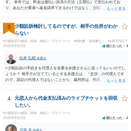
せることなく、誠意をもって速やかに返金手続を履行されるよう、強
す。 本件では、料金は後払い決済の方法（立替払）で支払われてお
く求めます。 以上
り、あなたが業者へ返金請求できるわけではなく、少額訴訟は使えな
いと思われます。 当該事業者と後払い決済業者を被告として債務不存
在確認請求訴訟を提起することも考えられますが、まずは後払い決済
業者へ（原契約のクーリング・オフの証拠の写しとともに）支払拒絶
3
少額訟訴検討してるのですが、相手の住所がわか
の通知書を送り、もし訴訟や支払督促を行ってきた場合には全面的に
らない
争う、というやり方がベターではないかと思います。弁護士会の相談
#少額訴訟の相談・依頼
#個人・プライベート
#契約書・借用書なし
#140万円以下
センター等で、消費者問題に強い弁護士（消費者保護委員会に所属し
2026年8月3日
役にたった
3
ているなど）へ相談されることをお勧めします。
白井 弘昭
弁護士
>少額訟訴の手続きを代理人を名乗る弁護士さんに送ってもいいのでし
ょうか？ 相手方が立てているとする弁護士は、「交渉」の代理人です
ので、訴訟の代理人ではないことから、裁判所は、代理人宛ての訴状
を受け取ることは無いと思われます。 なお、交渉段階で代理人が就い
ている場合は、相手方（被告）の住所で訴状を作成提出し、裁判所に
代理人が就いていたことを知らせると（訴状の記載内容から明らかな
4
元恋人から代金支払済みのライブチケットを回収
場合も）、裁判所が当該代理人弁護士に事前連絡し、引き続き訴訟も
したい。
受任するかを聞いたうえで、受任の意志が明らかになったところで、
#少額訴訟の相談・依頼
#個人・プライベート
直接被告に送達するのではなく、代理人に訴状の受領を促すこともあ
2026年8月3日
役にたった
2
ります。 ラインのやり取りでしか証拠がないと、実際の本人性が明ら
かではありません。もちろん弁護士（２０万円の請求で代理人弁護士
川添 圭
弁護士