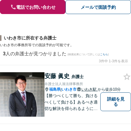
電話でお問い合わせ
メールで面談予約
いわき市に所在する弁護士
いわき市の事務所等での面談予約が可能です。
3
人の弁護士が見つかりました
(検索結果について詳しくは
こちら
)
3件中 1-3件を表示
安藤 眞史
弁護士
弁護士法人湊法律事務所
福島県
いわき市
いわき駅
から徒歩10分
|
【勝つべくして勝ち、負ける
詳細を見
べくして負ける】あるべき適
る
切な解決を得られるように全
力を尽くします。そして、負
けではなく勝ちに繋げるよう
に、事前に予防策を検討致し