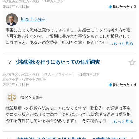
当方に返金の理屈があるかどうかを確認していきます。 さらに、渡し
#少額訴訟の相談・依頼
#140万円以下
2026年7月13日
役にたった
3
た金額について、裏付けがあるかどうかも精査します。 上記を経て、
身元の特定、返金の理屈があると判断できるのであれば、まずは交渉
川添 圭
からスタートすることになるでしょう。 ご理解のとおり、詐欺である
弁護士
ことの立証は簡単ではありません。 刑事事件化が出来るのであれば、
事案によって戦略は変わってきますし、弁護士によっても考え方が違
返金交渉で有利になる可能性がありますが、民事上の詐欺の立証以上
う可能性があるので、ご質問に書かれた事情をもとにした私見として
に難しいところがあります。 こちらについては、一度、最寄りの警察
回答すると、あなたの立替分（時期と金額）を確定させた上で、淡々
署に被害相談をするようにしてください。 具体的な見通しに関して
と訴訟提起する方がよい事案ではないかと思料します。支払督促だ
は、証拠を拝見する必要があるため、直接弁護士にご相談された方が
と、もし異議申立てがなされる可能性が高そうであれば時間の浪費
良いかと思います。
（通常訴訟へ移行する日数分空転する）になりますし、支払督促及び
7
少額訴訟を行うにあたっての住所調査
その異議後の通常訴訟は相手方の住所地が管轄裁判所になるため（特
に相手方が遠方である場合は）対応が面倒な場合があるからです。相
#少額訴訟の相談・依頼
#個人・プライベート
#140万円以下
手方の主張については、和解で減額を考慮すればよいと思います。 な
#音信不通・行方不明の相手
2026年7月13日
役にたった
4
お、残念ながら、「連絡も返ってこず、返済の目処も立たずで精神的
ダメージが大きく」という理由では、慰謝料請求は通常は認められま
匿名A
せん。
弁護士
就業場所への送達を試みることになりますが、勤務先への送達は不奏
功になる場合がありますので（会社によっては就業場所送達は受取拒
否する方針にしている場合があります）、その場合は自宅の住所調査
が必要になるでしょう。