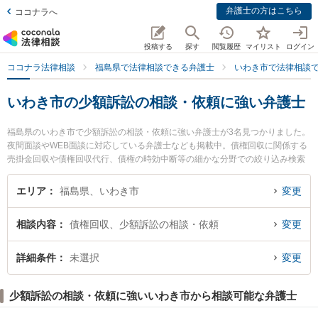
弁護士の方はこちら
ココナラへ
投稿する
探す
閲覧履歴
マイリスト
ログイン
ココナラ法律相談
福島県で法律相談できる弁護士
いわき市で法律相談
いわき市の少額訴訟の相談・依頼に強い弁護士
福島県のいわき市で少額訴訟の相談・依頼に強い弁護士が3名見つかりました。
夜間面談やWEB面談に対応している弁護士なども掲載中。債権回収に関係する
売掛金回収や債権回収代行、債権の時効中断等の細かな分野での絞り込み検索
もでき便利です。特に弁護士法人湊法律事務所の安藤 眞史弁護士やいわきグリ
ーン法律事務所の佐藤 慎也弁護士、くどうつつじの花法律事務所の工藤 誠一弁
エリア
福島県、いわき市
変更
護士のプロフィール情報や弁護士費用、強みなどが注目されています。『いわ
き市で土日や夜間に発生した少額訴訟の相談・依頼のトラブルを今すぐに弁護
相談内容
債権回収、少額訴訟の相談・依頼
変更
士に相談したい』『少額訴訟の相談・依頼のトラブル解決の実績豊富な近くの
弁護士を検索したい』『初回相談無料で少額訴訟の相談・依頼を法律相談でき
るいわき市内の弁護士に相談予約したい』などでお困りの相談者さんにおすす
詳細条件
未選択
変更
めです。
少額訴訟の相談・依頼に強いいわき市から相談可能な弁護士