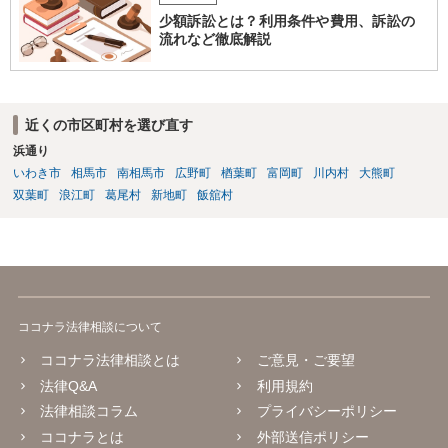
勢で交渉に臨むのが現実的かと思います。
少額訴訟とは？利用条件や費用、訴訟の
流れなど徹底解説
近くの市区町村を選び直す
浜通り
いわき市
相馬市
南相馬市
広野町
楢葉町
富岡町
川内村
大熊町
双葉町
浪江町
葛尾村
新地町
飯舘村
ココナラ法律相談について
ココナラ法律相談とは
ご意見・ご要望
法律Q&A
利用規約
法律相談コラム
プライバシーポリシー
ココナラとは
外部送信ポリシー