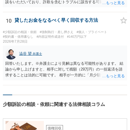
談をいただいており、詐欺を含むトラブルに該当する可能性があるで
しょう。 返金の請求にあたっては、相手方の身元を特定する必要があ
ります。 お金を渡した方法が現金手渡しではなく、指定口座への振込
であるならば、相手方の身元を特定できる可能性もあるでしょう。 い
10
貸したお金をなるべく早く回収する方法
ずれにせよ、まずは速やかに最寄りの警察署に被害相談に行くことを
お勧めします。
#少額訴訟の相談・依頼
#強制執行・差し押さえ
#個人・プライベート
#契約書・借用書なし
#内容証明作成送付
#140万円以下
2026年7月28日
澁谷 望
弁護士
回答いたします。※弁護士により見解は異なる可能性があります。 結
論から申し上げますと、相手に対して残額（29万円）の一括返済を請
求することは法的に可能です。 相手が一方的に「月少額ずつ返す」と
言ってきたとしても、あなたが同意していない以上、分割払いの合意
は成立していません。当初の返済期日も過ぎているため、一括返済を
求める権利があります。 具体的には、以下の手順で進めるのが効果的
です。 分割拒否と一括請求の通知：PayPayのメッセージ等で「分割
少額訴訟の相談・依頼に関連する法律相談コラム
払いには同意していないため、残額の一括払いを求める」旨を明確に
伝えます。 相手の本名・住所の確認：応じない場合に法的手段（少額
訴訟など）をとるには、相手の身元が必要です。分からない場合は、
まず本名や住所の特定を進めてください。 相手が購入した高額商品
（Switch2等）の事実も踏まえ、応じない場合は法的措置を辞さない姿
債権回収