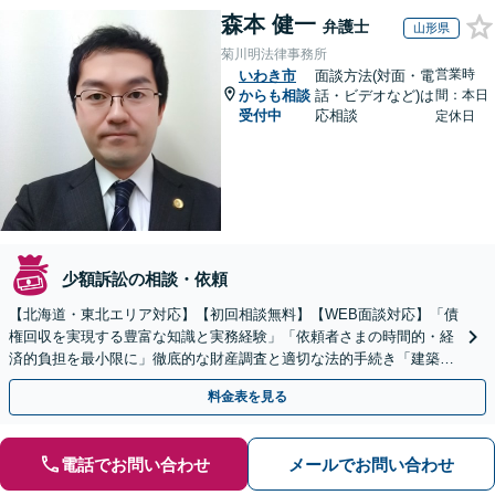
森本 健一
弁護士
山形県
菊川明法律事務所
営業時
いわき市
面談方法(対面・電
からも相談
話・ビデオなど)は
間：本日
受付中
応相談
定休日
少額訴訟の相談・依頼
【北海道・東北エリア対応】【初回相談無料】【WEB面談対応】「債
権回収を実現する豊富な知識と実務経験」「依頼者さまの時間的・経
済的負担を最小限に」徹底的な財産調査と適切な法的手続き「建築会
社、食品会社、不動産オーナー」【休日・夜間相談可】
料金表を見る
電話でお問い合わせ
メールでお問い合わせ