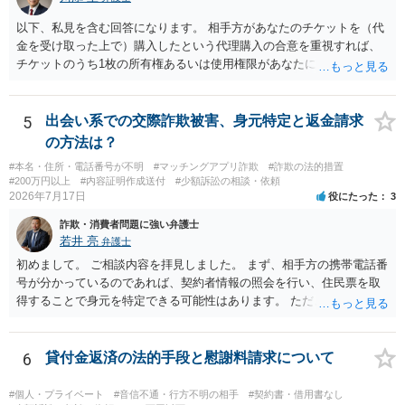
に委任するかも疑わしいのですが）も住所は明らかにしないでしょ
う。 何か本人を示す事実（振込先などの情報）から、相手の住所等の
以下、私見を含む回答になります。 相手方があなたのチケットを（代
情報を割り出していくしかないように思えます。 以上、ご参考まで。
金を受け取った上で）購入したという代理購入の合意を重視すれば、
チケットのうち1枚の所有権あるいは使用権限があなたにあり、チケッ
トの引渡しを求める権利があるという主張が認められやすいといえま
す。 一方、このチケット購入には「相手方と一緒に行く」という合意
も付随していたことを無視することができません。こちらを重視すれ
5
出会い系での交際詐欺被害、身元特定と返金請求
ば、交際を終了させたことにより「一緒に行く」という結果の実現に
の方法は？
重大な障害が発生しており、当然にチケットを引き渡すべきといえる
#本名・住所・電話番号が不明
#マッチングアプリ詐欺
#詐欺の法的措置
かは微妙であり、むしろ返金すべきとするのが当事者の合理的意思に
#200万円以上
#内容証明作成送付
#少額訴訟の相談・依頼
合致するのではないか、という判断に傾くことになると思います。 例
2026年7月17日
役にたった
3
えば、当該チケットが座席指定である場合、交際を解消した2人が当日
詐欺・消費者問題に強い弁護士
隣り合わせになることは避けたいという心理が働くことも無理からぬ
若井 亮
弁護士
ところです。一方、チケットがエリア指定のアリーナ席であれば隣り
合わせにならずに済むかもしれませんし、そのチケットが入手困難で
初めまして。 ご相談内容を拝見しました。 まず、相手方の携帯電話番
あったり特別席であったりすれば、判断は変わってくるかもしれませ
号が分かっているのであれば、契約者情報の照会を行い、住民票を取
ん。当該チケットがチケット転売防止法に規定する特定興行入場券に
得することで身元を特定できる可能性はあります。 ただ、他人名義の
該当し、券面上使用者が指定されている場合には、チケット引渡し以
携帯電話であるなどした場合には特定に結びつけることは難しいとこ
外に選択肢がない場合もあるでしょう。 このように、本件の紛争は、
ろです。 LINEについても、詐欺の事案であれば照会できる可能性はあ
法的には「当事者の合理的意思」がどこにあるのかを追求した解決が
りますが、携帯電話の番号を経由する方法より難しくなります。 身元
6
貸付金返済の法的手段と慰謝料請求について
必要になると思われます。なかなか難しい問題なので、弁護士によっ
を特定した後は、返金の理屈があるかどうかを確認していきます。 基
ても回答は異なるかもしれません。
本的に贈与に該当する場合には返金請求ができません。 詐欺を含め、
#個人・プライベート
#音信不通・行方不明の相手
#契約書・借用書なし