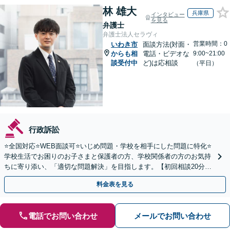
林 雄大
兵庫県
インタビュー
を見る
弁護士
弁護士法人セラヴィ
営業時間：0
いわき市
面談方法(対面・
からも相
電話・ビデオな
9:00~21:00
談受付中
ど)は応相談
（平日）
行政訴訟
⭐️全国対応⭐️WEB面談可⭐️いじめ問題・学校を相手にした問題に特化⭐️
学校生活でお困りのお子さまと保護者の方、学校関係者の方のお気持
ちに寄り添い、「適切な問題解決」を目指します。【初回相談20分無
料】
料金表を見る
電話でお問い合わせ
メールでお問い合わせ