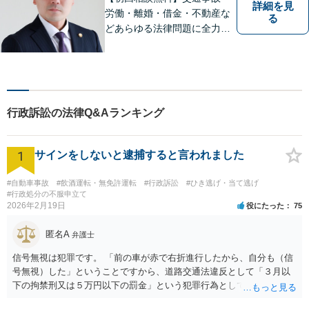
詳細を見
労働・離婚・借金・不動産な
る
どあらゆる法律問題に全力を
尽くします。ご相談者様に寄
り添い、最善の解決策へと導
くことを最も重視ししていま
す。お困りの方はまずはご相
談ください。
行政訴訟の法律Q&Aランキング
1
サインをしないと逮捕すると言われました
#自動車事故
#飲酒運転・無免許運転
#行政訴訟
#ひき逃げ・当て逃げ
#行政処分の不服申立て
2026年2月19日
役にたった
75
匿名A
弁護士
信号無視は犯罪です。 「前の車が赤で右折進行したから、自分も（信
号無視）した」ということですから、道路交通法違反として「３月以
下の拘禁刑又は５万円以下の罰金」という犯罪行為として処罰される
可能性がありました。 となると、警察官としては、あなたがサインし