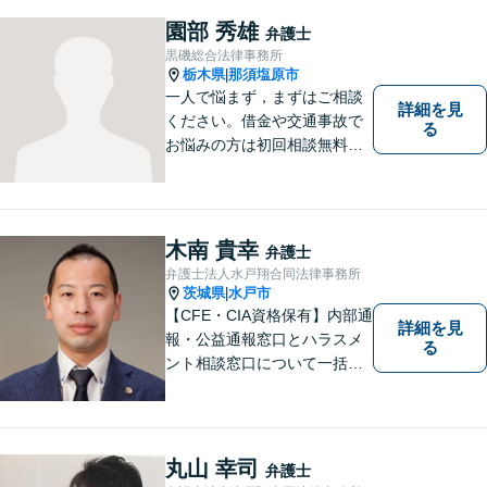
ごとがありましたら、まずは
園部 秀雄
弁護士
ご相談ください。
黒磯総合法律事務所
栃木県
那須塩原市
|
一人で悩まず，まずはご相談
詳細を見
ください。借金や交通事故で
る
お悩みの方は初回相談無料で
す。
木南 貴幸
弁護士
弁護士法人水戸翔合同法律事務所
茨城県
水戸市
|
【CFE・CIA資格保有】内部通
詳細を見
報・公益通報窓口とハラスメ
る
ント相談窓口について一括対
応いたします【従業員500名
超の内部通報窓口業務経験】
丸山 幸司
弁護士