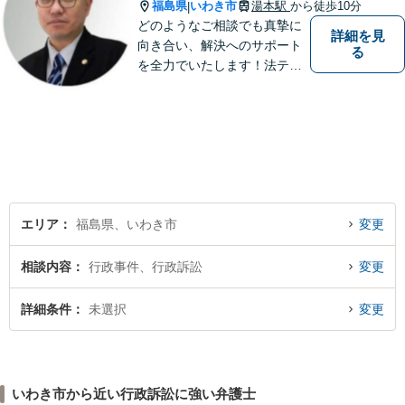
福島県
いわき市
湯本駅
から徒歩10分
|
どのようなご相談でも真摯に
詳細を見
向き合い、解決へのサポート
る
を全力でいたします！法テラ
スのご利用や分割払いにも対
応しており、経済状況に応じ
て無理なく法的サポートを受
けていただけます。【湯本駅
から車で約７分】
エリア
福島県、いわき市
変更
相談内容
行政事件、行政訴訟
変更
詳細条件
未選択
変更
いわき市から近い行政訴訟に強い弁護士