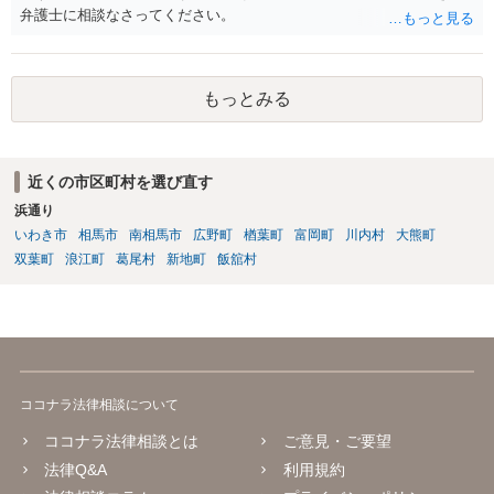
弁護士に相談なさってください。
もっとみる
近くの市区町村を選び直す
浜通り
いわき市
相馬市
南相馬市
広野町
楢葉町
富岡町
川内村
大熊町
双葉町
浪江町
葛尾村
新地町
飯舘村
ココナラ法律相談について
ココナラ法律相談とは
ご意見・ご要望
法律Q&A
利用規約