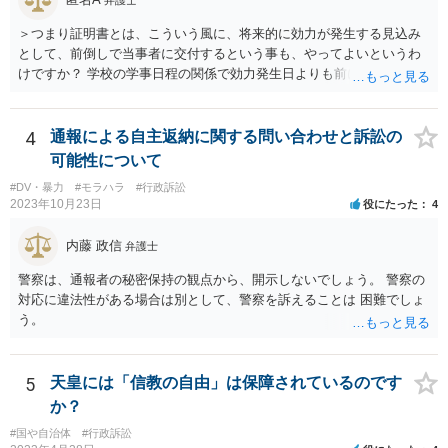
＞つまり証明書とは、こういう風に、将来的に効力が発生する見込み
として、前倒しで当事者に交付するという事も、やってよいというわ
けですか？ 学校の学事日程の関係で効力発生日よりも前に交付したか
らとしても、効力発生日が記載されている証明書の効力に影響はない
でしょう。 両者をそろえるに越したことはないですが、卒業式の日程
自体は各学校によって慣例として定められることが多いですし、学籍
4
通報による自主返納に関する問い合わせと訴訟の
離脱日も、学校によって異なるようですから、そのこと自体に特に問
可能性について
題はないでしょう。 ＞万一、効力発生日より前に、その効力が無効と
#DV・暴力
#モラハラ
#行政訴訟
なる出来事が起こったとしたら、その証明書は効力を発生する事な
2023年10月23日
役にたった
4
く、証明書としては無効化されるということですね？ そう考えるのが
自然でしょう。 ただし、卒業証書自体は、通常記載されている内容
内藤 政信
弁護士
が、全課程を修了したという事実について記載されており、卒業式時
点では、そのこと自体は過去の事実として間違いないので、卒業証書
警察は、通報者の秘密保持の観点から、開示しないでしょう。 警察の
自体の無効かどうかという法的な効力を議論するものではないでしょ
対応に違法性がある場合は別として、警察を訴えることは 困難でしょ
う。 問題は、証書そのものではなく、在学中に何らかの問題を起こし
う。
て学籍を剥奪されたかどうか、ということなので、厳密に言えば卒業
証書自体の議論とは直接関係しないと思います。
5
天皇には「信教の自由」は保障されているのです
か？
#国や自治体
#行政訴訟