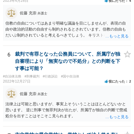
2023年4月28日
役にたった
4
佐藤 充崇
弁護士
信教の自由についてはあまり明確な議論を目にしませんが、表現の自
由や政治的活動の自由すら制約されるとされています。信教の自由も
だいぶ制約されていると考えるべきでしょう。 キリスト教の信仰につ
いても、心の中で思うだけなら可能かもしれませんが、その信仰を理
由に宮中の祭祀・儀礼に関する儀式を拒否したり、それら儀式の遂行
を批判する意見を公にすることが無制限に許されるとは思えません。
6
裁判で有罪となった公務員について、所属庁が独
自審理により「無実なので不処分」との判断を下
す事は可能？
#自治体法務
#刑事裁判
#行政訴訟
#国や自治体
2022年12月27日
役にたった
2
佐藤 充崇
弁護士
法律上は可能と思いますが、事実上そういうことはほとんどないかと
思います。 逆に刑事で無罪判決が出たが、所属庁が独自の判断で懲戒
処分を出すことはそこそこ見られます。