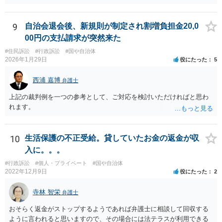
られるかどうかは分かりませんが、控訴して判決内容を争うこと自体
はできます。 実際に被告に資産がないとなれば、判決で請求が認めら
れたとしても、回収はできません。
9
自治会退会後、新規則が制定され割増負担金20,0
00円の支払請求が突然来た
#住民訴訟
#行政訴訟
#国や自治体
2026年1月29日
役にたった
5
西浦 嘉博
弁護士
上記の裁判例を一つの参考として、ご対応を検討いただければと思わ
れます。
10
生活保護の不正受給。貸していたお金の返金が収
入に。。。
#行政訴訟
#個人・プライベート
#国や自治体
2022年12月9日
役にたった
2
寺林 智栄
弁護士
おそらく返金がストップするようであれば弁護士に相談して回収する
ように言われると思いますので、その場合には法テラスが利用できる