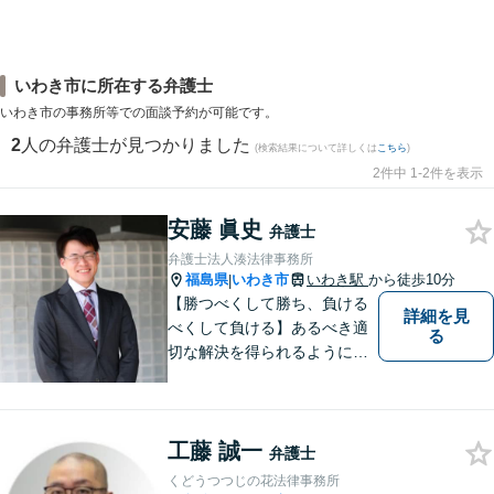
いわき市に所在する弁護士
いわき市の事務所等での面談予約が可能です。
2
人の弁護士が見つかりました
(検索結果について詳しくは
こちら
)
2件中 1-2件を表示
安藤 眞史
弁護士
弁護士法人湊法律事務所
福島県
いわき市
いわき駅
から徒歩10分
|
【勝つべくして勝ち、負ける
詳細を見
べくして負ける】あるべき適
る
切な解決を得られるように全
力を尽くします。そして、負
けではなく勝ちに繋げるよう
に、事前に予防策を検討致し
工藤 誠一
ます。
弁護士
くどうつつじの花法律事務所