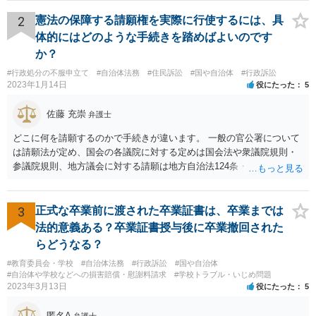
ようとしまいと現行犯逮捕できるわけです。 そこを、「サインをしな
いと逮捕する」というのは、「現行犯逮捕して刑事処分（罰金でも前
2
憲法の保障する請願権を実際に行使するには、具
科になる）にできるが、認めてサインすれば反則処理（何千円程度の
体的にはどのような手続きを踏めばよいのです
反則金があっても前科にならない）ですませてあげる」という意味で
か？
す。 あなたはこの警察官を非難するのではなく、感謝すべきというこ
#行政処分の不服申立て
#自治体法務
#住民訴訟
#国や自治体
#行政訴訟
とです。 警察官の「こんな事を言うのだったら免許証返した方がい
2023年1月14日
役にたった
5
い」との発言ですが、実際「前の車が赤で右折進行したから、自分も
（信号無視）した」というあなたと同じ考えの人が運転をしている公
佐藤 充崇
弁護士
道は、きちんと交通ルールを守っている人や歩行者らにとってとても
危険なものであり怖いので、そのような人には是非とも運転免許を返
どこに何を請願するのかで手続きが違います。 一般の官公署について
納してほしいと思うのが社会の大勢です。 実際「交通違反を繰り返せ
は請願法が定め、国会の各議院に対する定めは国会法や衆議院規則・
ば免許停止や取消（強制返納）になる」のはそういうことです。 たま
参議院規則、地方議会に対する請願は地方自治法124条・125条が定め
たま（あなたにとって）いい警察官にあたったことをきっかけに、む
ています。 請願を行おうとする官公署にまず問いあわせるのが比較的
しろ今回を苦い薬（良い教訓）として反省し、次回から「前の車は赤
スムースかと思います。
で右折進行したけど、自分は右折進行を思いとどまった」と交通ルー
3
正式な卒業前に渡された卒業証書は、卒業までは
ルを遵守するドライバーになってほしいと期待しています。
法的意義ある？卒業証書授与後に卒業撤回された
らどうなる？
#教育委員会・学校
#自治体法務
#行政訴訟
#国や自治体
#自治体や学校などへの損害賠償・慰謝料請求
#学校トラブル・いじめ問題
2023年3月13日
役にたった
5
匿名A
弁護士