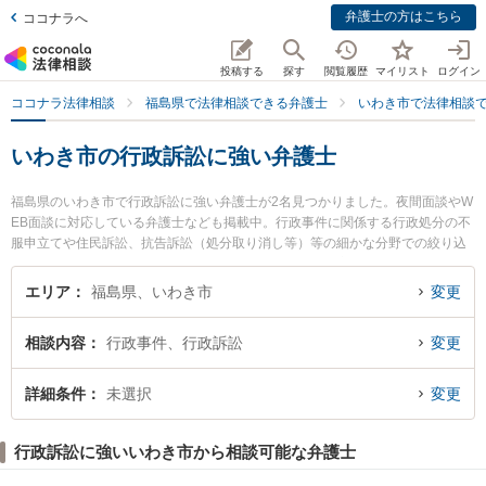
弁護士の方はこちら
ココナラへ
投稿する
探す
閲覧履歴
マイリスト
ログイン
ココナラ法律相談
福島県で法律相談できる弁護士
いわき市で法律相談
いわき市の行政訴訟に強い弁護士
福島県のいわき市で行政訴訟に強い弁護士が2名見つかりました。夜間面談やW
EB面談に対応している弁護士なども掲載中。行政事件に関係する行政処分の不
服申立てや住民訴訟、抗告訴訟（処分取り消し等）等の細かな分野での絞り込
み検索もでき便利です。特に弁護士法人湊法律事務所の安藤 眞史弁護士やくど
うつつじの花法律事務所の工藤 誠一弁護士のプロフィール情報や弁護士費用、
エリア
福島県、いわき市
変更
強みなどが注目されています。『いわき市で土日や夜間に発生した行政訴訟の
トラブルを今すぐに弁護士に相談したい』『行政訴訟のトラブル解決の実績豊
相談内容
行政事件、行政訴訟
変更
富な近くの弁護士を検索したい』『初回相談無料で行政訴訟を法律相談できる
いわき市内の弁護士に相談予約したい』などでお困りの相談者さんにおすすめ
です。
詳細条件
未選択
変更
行政訴訟に強いいわき市から相談可能な弁護士