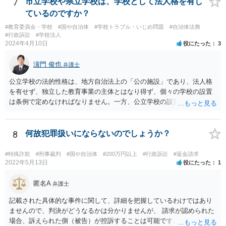
7
市立学校や県立学校は、学校として法人格を有し
ているのですか？
#教育委員会・学校
#国や自治体
#学校トラブル・いじめ問題
#自治体法務
#行政訴訟
#学校法人
2024年4月10日
役にたった
3
濵門 俊也
弁護士
公立学校の法的性格は、地方自治法上の「公の施設」であり、法人格
を有せず、独立した教育事業の主体とはなり得ず、個々の学校の設置
は条例で定めなければなりません。一方、公立学校の設置者である地
方公共団体は地方自治法上「法人とする。」と規定され、法律上の権
利義務の主体となる法人格を有し、教育事業の主体となっています。
ちなみに、公立学校は教育行政組織上の取扱いとしては「教育機関」
8
何故犯罪扱いにならないのでしょうか？
であり、校舎・校地等は地方自治法上「行政財産」とされています。
#特殊詐欺
#刑事裁判
#国や自治体
#200万円以上
#行政訴訟
#返金請求
2022年5月13日
役にたった
1
匿名A
弁護士
記載された具体的な事件に関して、詳細を把握しているわけではあり
ませんので、判決がどうなるかは分かりませんが、 請求が認められた
場合、訴えられた側（被告）が控訴することは可能です。 控訴が認め