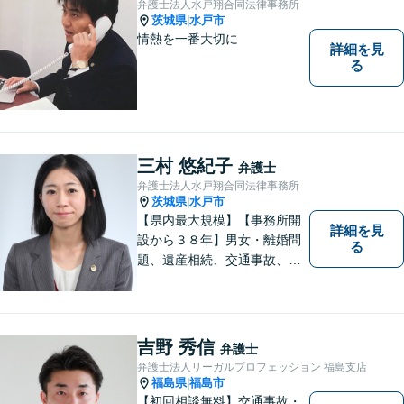
弁護士法人水戸翔合同法律事務所
茨城県
水戸市
|
情熱を一番大切に
詳細を見
る
三村 悠紀子
弁護士
弁護士法人水戸翔合同法律事務所
茨城県
水戸市
|
【県内最大規模】【事務所開
詳細を見
設から３８年】男女・離婚問
る
題、遺産相続、交通事故、労
働問題、刑事事件などさまざ
まな法律トラブルに対応する
地域密着の女性弁護士。お困
りごとがあればお気軽にご相
吉野 秀信
弁護士
談ください！お一人おひとり
弁護士法人リーガルプロフェッション 福島支店
に誠実に向き合います。
福島県
福島市
|
【初回相談無料】交通事故・