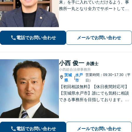
来」を手に入れていただけるよう、事
務所一丸となり全力でサポートしてま
いります。独自の経営顧問サービスを
提供する企業法務／税理士の資格を活
かした相続関連業務／交通事故などに
幅広く対応します【初回相談無料】
電話でお問い合わせ
メールでお問い合わせ
【土日祝対応可】
小西 俊一
弁護士
小西総合法律事務所
茨城
水戸
営業時間：09:30~17:30（平
|
県
市
日）
【初回相談無料】【休日夜間対応可】
【茨城県水戸市】誰にでも気軽に相談
できる事務所を目指しております。依
頼者の方の費用対効果の観点からもご
納得の行くまでご説明をいたします。
お困りのことがございましたらお気軽
にご相談ください。
電話でお問い合わせ
メールでお問い合わせ