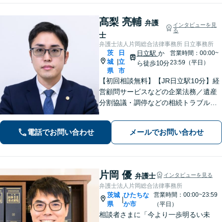
髙梨 亮輔
弁護
インタビューを見
る
士
弁護士法人片岡総合法律事務所 日立事務所
茨
日
日立駅
か
営業時間：00:00~
城
立
|
23:59（平日）
ら徒歩10分
県
市
【初回相談無料】【JR日立駅10分】経
営顧問サービスなどの企業法務／遺産
分割協議・調停などの相続トラブルや
手続き／自己破産・任意整理など借金
問題を中心に、幅広くご相談を承りま
電話でお問い合わせ
メールでお問い合わせ
す【土日祝対応可】分かりやすく丁寧
な対応を心がけ、最善の解決を目指し
ます
片岡 優
弁護士
インタビューを見る
弁護士法人片岡総合法律事務所
茨城
ひたちな
営業時間：00:00~23:59
|
県
か市
（平日）
相談者さまに「今より一歩明るい未