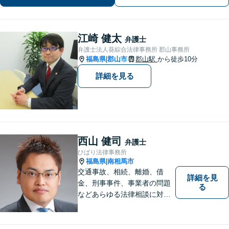
江崎 健太
弁護士
弁護士法人葵綜合法律事務所 郡山事務所
福島県
郡山市
郡山駅
から徒歩10分
|
詳細を見る
西山 健司
弁護士
ひばり法律事務所
福島県
南相馬市
|
交通事故、相続、離婚、借
詳細を見
金、刑事事件、事業者の問題
る
などあらゆる法律相談に対応
します。 法の専門知識を活か
し、あなたの権利を最大限に
守ることが第一です。 お困り