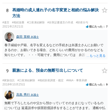
8
再婚時の成人連れ子の名字変更と相続の悩み解決
方法
#遺言
#相続放棄
#口座凍結解除
#自筆証書遺言の作成
#財産分与
2021年2月21日
役にたった
7
森田 英樹
弁護士
養子縁組や戸籍、名字を変えるなどの手続きは弁護士さんにお願いで
きるのか、お願いできる場合、どれくらいの費用がかかるのかなども
知りたいです。 ・・・可能です。費用については 弁護士と直接面談
の上 内容を確認し 協議の上個別に契約によって決まることになっ
ています。 やはり、成人した子のことまでごちゃごちゃ考えず、自分
の事だけ考えるべきなのでしょうか ・・・お子さんの事をまで含め良
9
親族による、預金の無断引出しについて
い解決案があればお悩みになるのは当然と言えば当然のことです。 彼
と親子関係を結びたいと思っているが、名字は変えたくない・・・養
#家族信託
#口座凍結解除
#相続財産調査・鑑定
#M&A・事業承継
子縁組の必要があり 氏も変更することになります。 しかし 彼は成人
2018年10月25日
役にたった
9
しているとは言え、自分の子と私の連れ子、全て平等にしたいと希
望。もちろん私もそうできればと思います。 ・・・婚姻前の契約 あ
高島 秀行
弁護士
るいは 遺言書などで その意思を実現する方法はあります。 弁護
無断で下ろしたものや父から預かっていてそのままになっているもの
士に相談してみてください。
については 返還請求や損害賠償請求をすることができます。 通帳や払