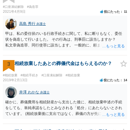
#口座凍結解除
#偽造罪
2021年4月9日
役にたった
11
高島 秀行
弁護士
甲は、私の委任状のいる行政手続きに関して、私に断りもなく、委任
状を偽造して行いました。 その行為は、刑事罰に該当しますか？
私文章偽造罪、同行使罪に該当します。 一般的に、頼まれた（委任さ
れた）人は、行政に提出する委任状の署名を偽造できるのでしょう
か？ 委任状を偽造して使用することはまでは依頼の範囲ではない
ので できないと思います。
3
相続放棄したあとの葬儀代金はもらえるのか？
#相続放棄
#相続手続き
#口座凍結解除
#相続放棄
2019年2月13日
役にたった
14
井澤 わかな
弁護士
確かに、葬儀費用を相続財産から支出した後に、相続放棄申述の手続
をしても、単純承認をしたとみなされる「処分」にあたらないとされ
ています。 (相続放棄後に支出ではなく、葬儀の方が先に来るのが通常
だと思いますので、葬儀→葬儀費用を相続財産から支出→相続放棄申
述の手続ということだと思いますが) ただ、葬儀費用ならいくらでもよ