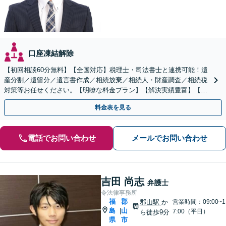
口座凍結解除
【初回相談60分無料】【全国対応】税理士・司法書士と連携可能！遺
産分割／遺留分／遺言書作成／相続放棄／相続人・財産調査／相続税
対策等お任せください。【明瞭な料金プラン】【解決実績豊富】【電
話相談可】
料金表を見る
電話でお問い合わせ
メールでお問い合わせ
吉田 尚志
弁護士
令法律事務所
福
郡
郡山駅
か
営業時間：09:00~1
島
山
|
7:00（平日）
ら徒歩9分
県
市