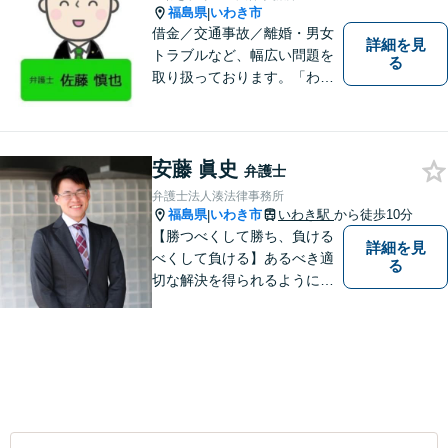
福島県
いわき市
|
借金／交通事故／離婚・男女
詳細を見
トラブルなど、幅広い問題を
る
取り扱っております。「わか
りやすい説明」と「親しみや
すい対応」をモットーに、依
頼者様の問題を解決してまい
ります。【無料駐車場あり】
安藤 眞史
弁護士
弁護士法人湊法律事務所
福島県
いわき市
いわき駅
から徒歩10分
|
【勝つべくして勝ち、負ける
詳細を見
べくして負ける】あるべき適
る
切な解決を得られるように全
力を尽くします。そして、負
けではなく勝ちに繋げるよう
に、事前に予防策を検討致し
ます。