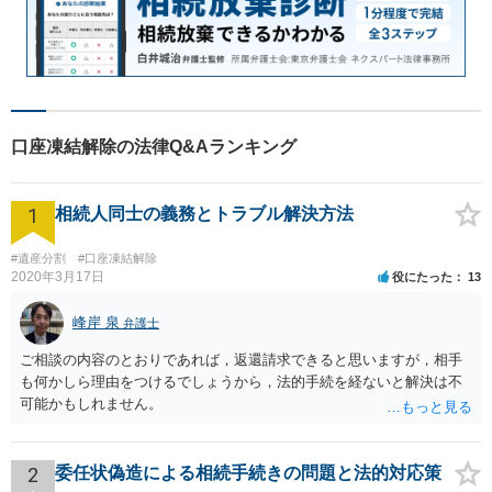
口座凍結解除の法律Q&Aランキング
1
相続人同士の義務とトラブル解決方法
#遺産分割
#口座凍結解除
2020年3月17日
役にたった
13
峰岸 泉
弁護士
ご相談の内容のとおりであれば，返還請求できると思いますが，相手
も何かしら理由をつけるでしょうから，法的手続を経ないと解決は不
可能かもしれません。
2
委任状偽造による相続手続きの問題と法的対応策