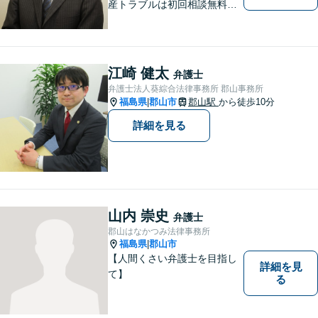
産トラブルは初回相談無料】
【郡山市の弁護士】交通事
故・労災・未払い残業代請求
は着手金0円です。【電話相談
も可能】
江崎 健太
弁護士
弁護士法人葵綜合法律事務所 郡山事務所
福島県
郡山市
郡山駅
から徒歩10分
|
詳細を見る
山内 崇史
弁護士
郡山はなかつみ法律事務所
福島県
郡山市
|
【人間くさい弁護士を目指し
詳細を見
て】
る