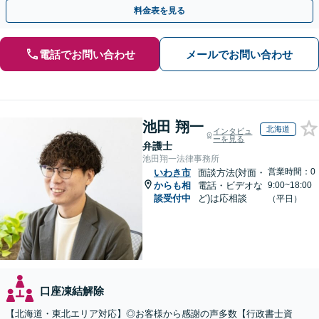
料金表を見る
電話でお問い合わせ
メールでお問い合わせ
池田 翔一
北海道
インタビュ
ーを見る
弁護士
池田翔一法律事務所
営業時間：0
いわき市
面談方法(対面・
からも相
電話・ビデオな
9:00~18:00
談受付中
ど)は応相談
（平日）
口座凍結解除
【北海道・東北エリア対応】◎お客様から感謝の声多数【行政書士資