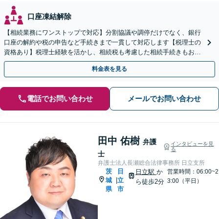
口座凍結解除
【相続業務にワンストップで対応】分割協議や調停だけでなく、銀行
口座の解約や税の申告など手続きまで一貫して対応します【税理士の
資格あり】税理士経験を活かし、相続税も考慮した相続手続きもお任
せください【初回相談無料】任意後見や生前贈与なども対応
料金表を見る
電話でお問い合わせ
メールでお問い合わせ
田中 佑樹
弁護
インタビューを見
る
士
弁護士法人長瀬総合法律事務所 日立支所
茨
日
日立駅
か
営業時間：06:00~2
城
立
|
3:00（平日）
ら徒歩2分
県
市