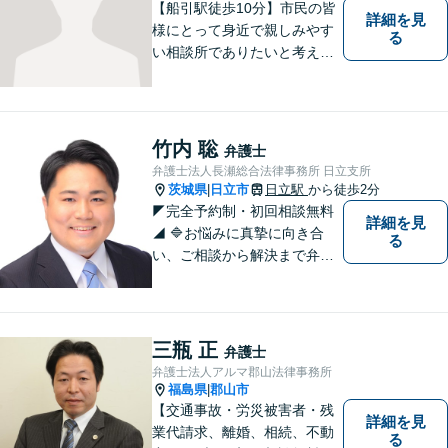
【船引駅徒歩10分】市民の皆
詳細を見
様にとって身近で親しみやす
る
い相談所でありたいと考えて
います。個人・法人のお客様
を問わず、お一人で悩まず
に、まずはお気軽にご相談く
ださい。 https://tamura-law.bi
竹内 聡
弁護士
z/ （公式ホームページ）
弁護士法人長瀬総合法律事務所 日立支所
茨城県
日立市
日立駅
から徒歩2分
|
◤完全予約制・初回相談無料
詳細を見
◢ 🔷お悩みに真摯に向き合
る
い、ご相談から解決まで弁護
士がサポートいたします。誠
実さと経験で支えます。🔷不
安な日々を終わらせるために
安心の第一歩を踏み出しまし
三瓶 正
弁護士
ょう。お気軽にお問い合わせ
弁護士法人アルマ郡山法律事務所
ください。
福島県
郡山市
|
【交通事故・労災被害者・残
詳細を見
業代請求、離婚、相続、不動
る