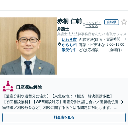
赤桐 仁輔
宮城県
インタビュ
ーを見る
弁護士
弁護士法人法律事務所せんだい 名取オフィス
営業時間：0
いわき市
面談方法(対面・
からも相
電話・ビデオな
9:00~19:00
談受付中
ど)は応相談
（金曜日）
口座凍結解除
【遺産分割や遺留分に注力】【東北各地より相談・解決実績多数】
【初回相談無料】【WEB面談対応】遺産分割の話し合い／遺留物侵害
額請求／相続放棄など、相続に関するあらゆる問題に対応します。ご
事情やご意向を丁寧にお聞きし、有利な解決を目指します
料金表を見る