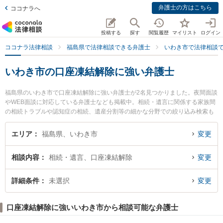
弁護士の方はこちら
ココナラへ
投稿する
探す
閲覧履歴
マイリスト
ログイン
ココナラ法律相談
福島県で法律相談できる弁護士
いわき市で法律相談
いわき市の口座凍結解除に強い弁護士
福島県のいわき市で口座凍結解除に強い弁護士が2名見つかりました。夜間面談
やWEB面談に対応している弁護士なども掲載中。相続・遺言に関係する家族間
の相続トラブルや認知症の相続、遺産分割等の細かな分野での絞り込み検索も
でき便利です。特にいわきグリーン法律事務所の佐藤 慎也弁護士や弁護士法人
湊法律事務所の安藤 眞史弁護士のプロフィール情報や弁護士費用、強みなどが
エリア
福島県、いわき市
変更
注目されています。『いわき市で土日や夜間に発生した口座凍結解除のトラブ
ルを今すぐに弁護士に相談したい』『口座凍結解除のトラブル解決の実績豊富
相談内容
相続・遺言、口座凍結解除
変更
な近くの弁護士を検索したい』『初回相談無料で口座凍結解除を法律相談でき
るいわき市内の弁護士に相談予約したい』などでお困りの相談者さんにおすす
めです。
詳細条件
未選択
変更
口座凍結解除に強いいわき市から相談可能な弁護士