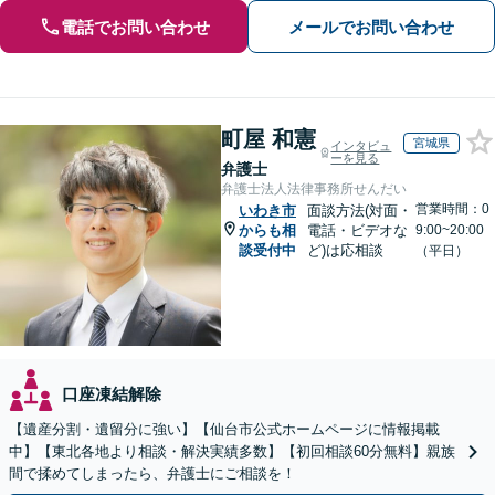
電話でお問い合わせ
メールでお問い合わせ
町屋 和憲
宮城県
インタビュ
ーを見る
弁護士
弁護士法人法律事務所せんだい
営業時間：0
いわき市
面談方法(対面・
からも相
電話・ビデオな
9:00~20:00
談受付中
ど)は応相談
（平日）
口座凍結解除
【遺産分割・遺留分に強い】【仙台市公式ホームページに情報掲載
中】【東北各地より相談・解決実績多数】【初回相談60分無料】親族
間で揉めてしまったら、弁護士にご相談を！