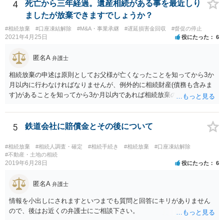
いということではなく、身分相応の、社会的儀式として当然認められ
4
死亡から三年経過。遺産相続がある事を最近しり
る程度の金額に留まると考えた方がよいです。 もし、相続人の皆さん
ましたが放棄できますでしょうか？
に葬儀費用を支出する経済力がなく、質素な葬儀を行った費用であれ
#相続放棄
#口座凍結解除
#M&A・事業承継
#遅延損害金回収
#督促の停止
ば相続財産から支出しても単純承認と認められない可能性が高いの
2021年4月25日
役にたった
6
で、相続放棄申述が受理される可能性も高いと思います。
匿名A
弁護士
相続放棄の申述は原則としてお父様が亡くなったことを知ってから3か
月以内に行わなければなりませんが、例外的に相続財産(債務も含みま
す)があることを知ってから3か月以内であれば相続放棄の申述が認め
られる可能性もありますので、通知が届いたのが3か月以内の話なので
したら、早急に家裁に行って相続放棄の申述をしたい旨告げて必要な
書類を提出されることをおすすめいたします。 なお、お父様の債務が
5
鉄道会社に賠償金とその後について
他にもあるかもしれないというリスクを考えますと、相続放棄の申述
にあたっては、法テラスの無料相談等を利用して弁護士に相談するこ
#相続放棄
#相続人調査・確定
#相続手続き
#相続放棄
#口座凍結解除
とも十分考えられるかと存じます。また、ご記載いただいた事実関係
#不動産・土地の相続
2019年6月28日
役にたった
6
を拝見するかぎり、再婚相手のかたは既に相続放棄をされている可能
性があるかもしれません。
匿名A
弁護士
情報を小出しにされますといつまでも質問と回答にキリがありません
ので、後はお近くの弁護士にご相談下さい。