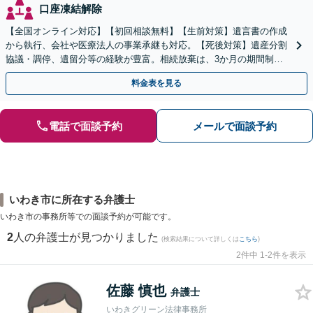
口座凍結解除
【全国オンライン対応】【初回相談無料】【生前対策】遺言書の作成
から執行、会社や医療法人の事業承継も対応。【死後対策】遺産分割
協議・調停、遺留分等の経験が豊富。相続放棄は、3か月の期間制限
があるため、お早めにご相談ください。【無料駐車場あり】
料金表を見る
電話で面談予約
メールで面談予約
いわき市に所在する弁護士
いわき市の事務所等での面談予約が可能です。
2
人の弁護士が見つかりました
(検索結果について詳しくは
こちら
)
2件中 1-2件を表示
佐藤 慎也
弁護士
いわきグリーン法律事務所