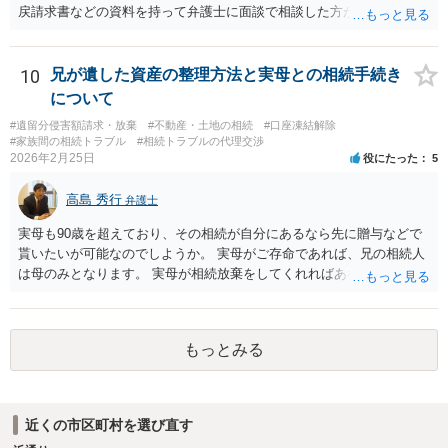
戻請求書などの資料を持って弁護士に面談で相談した方がよいと思い
ます。
10
兄が遺した資産の整理方法と実母との相続手続き
について
#遺留分侵害額請求・放棄
#不動産・土地の相続
#口座凍結解除
#家族間の相続トラブル
#相続トラブルの代理交渉
2026年2月25日
役にたった
5
高島 秀行
弁護士
実母も90歳を超えており、その相続が自分にあるなら先に贈与などで
貰いたいが可能なのでしようか。 実母がご存命であれば、兄の相続人
は母のみとなります。 実母が相続放棄をしてくれればあなた方兄弟及
び実母の子が相続人となります。 実母に連絡を取って話してみるほか
ないと思います。
もっとみる
近くの市区町村を選び直す