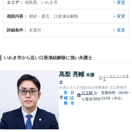
エリア
福島県、いわき市
変更
相談内容
相続・遺言、口座凍結解除
変更
詳細条件
未選択
変更
いわき市から近い口座凍結解除に強い弁護士
髙梨 亮輔
弁護
インタビューを見
る
士
弁護士法人片岡総合法律事務所 日立事務所
茨
日
日立駅
か
営業時間：00:00~
城
立
|
23:59（平日）
ら徒歩10分
県
市