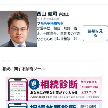
西山 健司
弁護士
ひばり法律事務所
福島県
南相馬市
|
交通事故、相続、離婚、借
詳細を見
金、刑事事件、事業者の問題
る
などあらゆる法律相談に対応
します。 法の専門知識を活か
し、あなたの権利を最大限に
守ることが第一です。 お困り
ごとがありましたら、まずは
ご相談ください。
相続に関する診断ツール