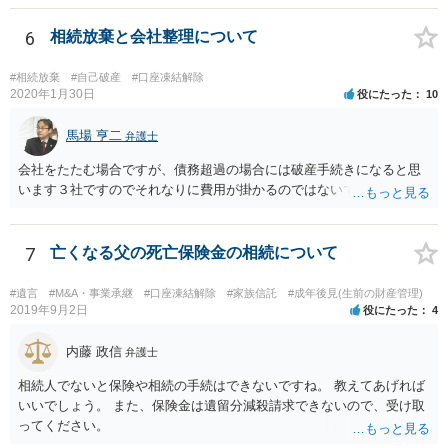
6
相続放棄と会社整理について
#相続放棄
#自己破産
#口座凍結解除
2020年1月30日
役にたった
10
馬場 亨二
弁護士
会社をたたむ場合ですが、債務超過の場合には破産手続きになると思
います３社ですのでそれなりに費用が掛かるのではないでしょうか。
7
亡くなる父の死亡保険金の相続について
#遺言
#M&A・事業承継
#口座凍結解除
#家族信託
#成年後見(生前の財産管理)
2019年9月2日
役にたった
4
内藤 政信
弁護士
相続人でないと保険や相続の手続はできないですね。 教えてあげれば
いいでしょう。 また、保険金は遺留分減殺請求できないので、受け取
ってください。