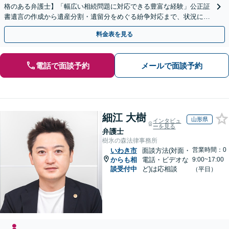
格のある弁護士】「幅広い相続問題に対応できる豊富な経験」公正証
書遺言の作成から遺産分割・遺留分をめぐる紛争対応まで、状況に応
じた最適な方法をご提案します【夜間相談可】
料金表を見る
電話で面談予約
メールで面談予約
細江 大樹
山形県
インタビュ
ーを見る
弁護士
樹氷の森法律事務所
営業時間：0
いわき市
面談方法(対面・
からも相
電話・ビデオな
9:00~17:00
談受付中
ど)は応相談
（平日）