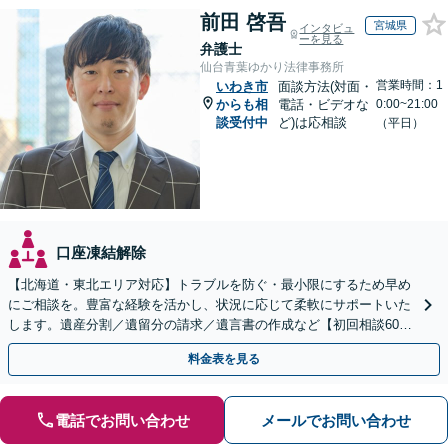
前田 啓吾
宮城県
インタビュ
ーを見る
弁護士
仙台青葉ゆかり法律事務所
営業時間：1
いわき市
面談方法(対面・
からも相
電話・ビデオな
0:00~21:00
談受付中
ど)は応相談
（平日）
口座凍結解除
【北海道・東北エリア対応】トラブルを防ぐ・最小限にするため早め
にご相談を。豊富な経験を活かし、状況に応じて柔軟にサポートいた
します。遺産分割／遺留分の請求／遺言書の作成など【初回相談60分
無料】【オンライン相談可能】
料金表を見る
電話でお問い合わせ
メールでお問い合わせ