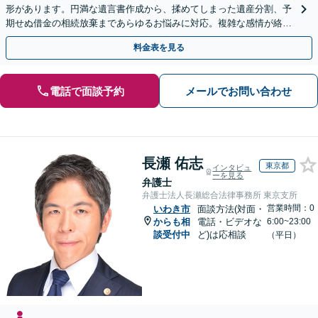
形があります。円満な遺言書作成から、揉めてしまった遺産分割、予
期せぬ借金の相続放棄まであらゆるお悩みに対応。複雑な感情が絡む
相続トラブルもまずはご相談ください。WEB面談可。
料金表を見る
電話で面談予約
メールでお問い合わせ
長瀬 佑志
東京都
インタビュ
ーを見る
弁護士
弁護士法人長瀬総合法律事務所 東京支所
営業時間：0
いわき市
面談方法(対面・
からも相
電話・ビデオな
6:00~23:00
談受付中
ど)は応相談
（平日）