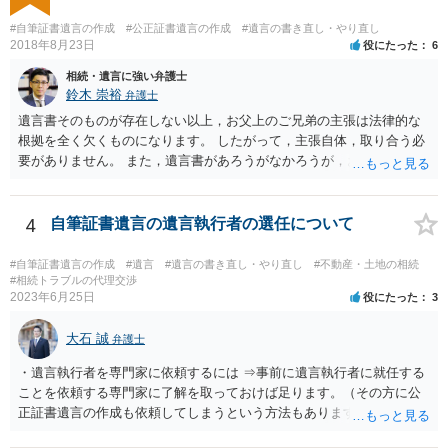
から、弁護士に依頼して手続きを進めた方がよいと思います。
#自筆証書遺言の作成
#公正証書遺言の作成
#遺言の書き直し・やり直し
2018年8月23日
役にたった
6
相続・遺言に強い弁護士
鈴木 崇裕
弁護士
遺言書そのものが存在しない以上，お父上のご兄弟の主張は法律的な
根拠を全く欠くものになります。 したがって，主張自体，取り合う必
要がありません。 また，遺言書があろうがなかろうが，お父上のご兄
弟と面会しなければならない義務はもともとありません。 峰岸先生の
ご回答にもありますが， 代理人弁護士をたてて，その弁護士から相手
方に対して， ・相続に関する主張は法的根拠がなく，一切応じないこ
4
自筆証書遺言の遺言執行者の選任について
と ・今後一切の連絡をしてこないでほしいこと ・連絡を継続してくる
ようであれば警察への通報や法的措置も辞さないこと などを記載した
#自筆証書遺言の作成
#遺言
#遺言の書き直し・やり直し
#不動産・土地の相続
書面を発送してもらうことがよろしいように思います。
#相続トラブルの代理交渉
2023年6月25日
役にたった
3
大石 誠
弁護士
・遺言執行者を専門家に依頼するには ⇒事前に遺言執行者に就任する
ことを依頼する専門家に了解を取っておけば足ります。（その方に公
正証書遺言の作成も依頼してしまうという方法もあります） 事前に了
解を取るだけであれば、契約は不要ですし、契約料を払う必要もあり