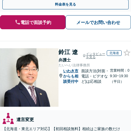
システムもお任せ【完全個室】【自衛隊前駅8分】
料金表を見る
電話で面談予約
メールでお問い合わせ
鈴江 遼
北海道
インタビュー
を見る
弁護士
たいへい法律事務所
営業時間：0
いわき市
面談方法(対面・
からも相
電話・ビデオな
9:30~19:30
談受付中
ど)は応相談
（平日）
遺言変更
【北海道・東北エリア対応】【初回相談無料】相続はご家族の数だけ