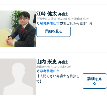
故・労災・未払い残業代請求
は着手金0円です。【電話相談
も可能】
江崎 健太
弁護士
弁護士法人葵綜合法律事務所 郡山事務所
福島県
郡山市
郡山駅
から徒歩10分
|
詳細を見る
山内 崇史
弁護士
郡山はなかつみ法律事務所
福島県
郡山市
|
【人間くさい弁護士を目指し
詳細を見
て】
る