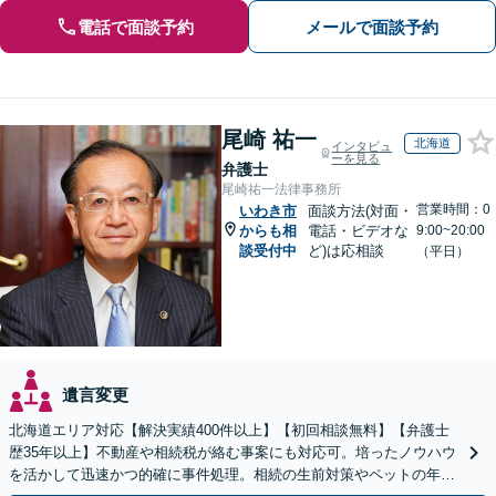
電話で面談予約
メールで面談予約
尾崎 祐一
北海道
インタビュ
ーを見る
弁護士
尾崎祐一法律事務所
営業時間：0
いわき市
面談方法(対面・
からも相
電話・ビデオな
9:00~20:00
談受付中
ど)は応相談
（平日）
遺言変更
北海道エリア対応【解決実績400件以上】【初回相談無料】【弁護士
歴35年以上】不動産や相続税が絡む事案にも対応可。培ったノウハウ
を活かして迅速かつ的確に事件処理。相続の生前対策やペットの年金