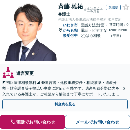
斉藤 雄祐
茨城県
インタビュ
ーを見る
弁護士
弁護士法人長瀬総合法律事務所 水戸支所
営業時間：0
いわき市
面談方法(対面・
からも相
電話・ビデオな
6:00~23:00
談受付中
ど)は応相談
（平日）
遺言変更
◤初回法律相談無料◢ 🔴遺言書・死後事務委任・相続放棄・遺産分
割・財産調査等🔸幅広い事案に対応が可能です。遺産相続分野に力を
入れている弁護士が、ご相談から解決まで丁寧にサポートいたしま
す。まずはじっくりとお話ししてください。
料金表を見る
電話でお問い合わせ
メールでお問い合わせ