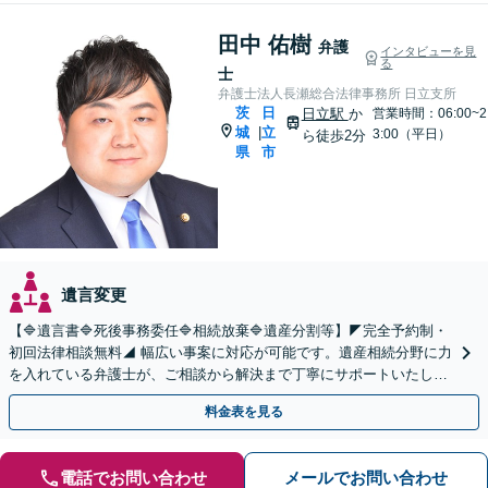
田中 佑樹
弁護
インタビューを見
る
士
弁護士法人長瀬総合法律事務所 日立支所
茨
日
日立駅
か
営業時間：06:00~2
城
立
|
3:00（平日）
ら徒歩2分
県
市
遺言変更
【🔷遺言書🔷死後事務委任🔷相続放棄🔷遺産分割等】◤完全予約制・
初回法律相談無料◢ 幅広い事案に対応が可能です。遺産相続分野に力
を入れている弁護士が、ご相談から解決まで丁寧にサポートいたしま
す。まずはじっくりとお話ししてください。
料金表を見る
電話でお問い合わせ
メールでお問い合わせ