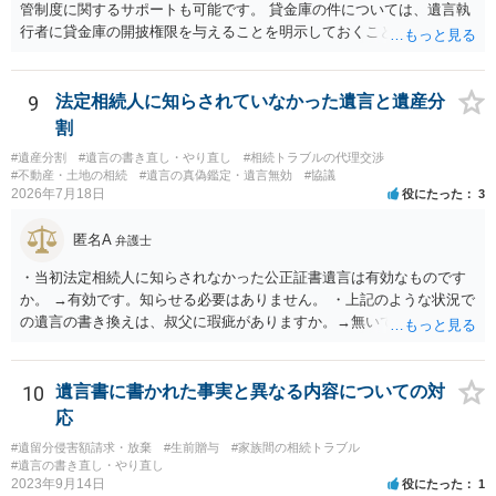
管制度に関するサポートも可能です。 貸金庫の件については、遺言執
行者に貸金庫の開披権限を与えることを明示しておくことでクリアで
きます。
9
法定相続人に知らされていなかった遺言と遺産分
割
#遺産分割
#遺言の書き直し・やり直し
#相続トラブルの代理交渉
#不動産・土地の相続
#遺言の真偽鑑定・遺言無効
#協議
2026年7月18日
役にたった
3
匿名A
弁護士
・当初法定相続人に知らされなかった公正証書遺言は有効なものです
か。 →有効です。知らせる必要はありません。 ・上記のような状況で
の遺言の書き換えは、叔父に瑕疵がありますか。→無いです。 ・分割
する場合の比率は、現状で、客観的に見てどの程度が妥当と考えられ
ますか。 →本人が自由に決められますので、どこが妥当とは言えない
です。客観的な基準もありません。 ・できれば穏やかに、分割を拒否
10
遺言書に書かれた事実と異なる内容についての対
することはできますか。 →分割を拒否するということは、遺産はいら
応
ないということでしょうか。遺言で、受取を指定されててもいらない
#遺留分侵害額請求・放棄
#生前贈与
#家族間の相続トラブル
と拒否することはできます。理由を説明する必要はありません。
#遺言の書き直し・やり直し
2023年9月14日
役にたった
1