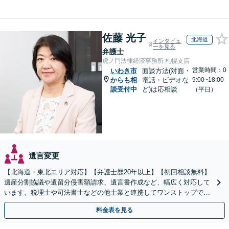
佐藤 光子
北海道
インタビュ
ーを見る
弁護士
虎ノ門法律経済事務所 札幌支店
営業時間：0
いわき市
面談方法(対面・
からも相
電話・ビデオな
9:00~18:00
談受付中
ど)は応相談
（平日）
遺言変更
【北海道・東北エリア対応】【弁護士歴20年以上】【初回相談無料】
遺産分割協議や遺留分侵害額請求、遺言書作成など、幅広く対応して
います。税理士や司法書士などの他士業と連携してワンストップでの
解決が可能です。ぜひご相談ください。
料金表を見る