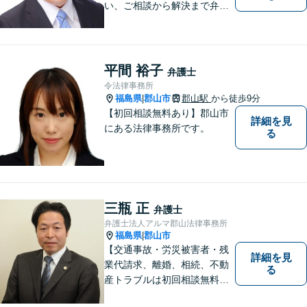
い、ご相談から解決まで弁護
士がサポートいたします。誠
実さと経験で支えます。🔷不
安な日々を終わらせるために
安心の第一歩を踏み出しまし
平間 裕子
弁護士
ょう。お気軽にお問い合わせ
令法律事務所
ください。
福島県
郡山市
郡山駅
から徒歩9分
|
【初回相談無料あり】郡山市
詳細を見
にある法律事務所です。
る
三瓶 正
弁護士
弁護士法人アルマ郡山法律事務所
福島県
郡山市
|
【交通事故・労災被害者・残
詳細を見
業代請求、離婚、相続、不動
る
産トラブルは初回相談無料】
【郡山市の弁護士】交通事