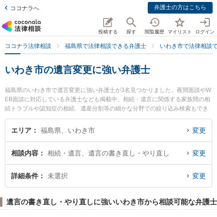
弁護士の方はこちら
ココナラへ
投稿する
探す
閲覧履歴
マイリスト
ログイン
ココナラ法律相談
福島県で法律相談できる弁護士
いわき市で法律相談
いわき市の遺言変更に強い弁護士
福島県のいわき市で遺言変更に強い弁護士が3名見つかりました。夜間面談やW
EB面談に対応している弁護士なども掲載中。相続・遺言に関係する家族間の相
続トラブルや認知症の相続、遺産分割等の細かな分野での絞り込み検索もでき
便利です。特にいわきグリーン法律事務所の佐藤 慎也弁護士や弁護士法人湊法
律事務所の安藤 眞史弁護士、くどうつつじの花法律事務所の工藤 誠一弁護士の
エリア
福島県、いわき市
変更
プロフィール情報や弁護士費用、強みなどが注目されています。『いわき市で
土日や夜間に発生した遺言変更のトラブルを今すぐに弁護士に相談したい』
相談内容
相続・遺言、遺言の書き直し・やり直し
変更
『遺言変更のトラブル解決の実績豊富な近くの弁護士を検索したい』『初回相
談無料で遺言変更を法律相談できるいわき市内の弁護士に相談予約したい』な
どでお困りの相談者さんにおすすめです。
詳細条件
未選択
変更
遺言の書き直し・やり直しに強いいわき市から相談可能な弁護士