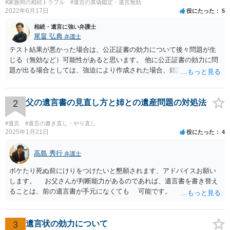
#家族間の相続トラブル
#遺言の真偽鑑定・遺言無効
2022年6月17日
役にたった
5
相続・遺言に強い弁護士
尾畠 弘典
弁護士
テスト結果が悪かった場合は、公正証書の効力について後々問題が生
じる（無効など）可能性があると思います。 他に公正証書の効力に問
題が出る場合としては、強迫により作成された場合、錯誤（勘違い）
の場合などがあります。 遺言の対象となる財産の多寡などにもよりま
すが、弁護士に作成を依頼する場合は、１０～数十万円程度になるケ
ースが多いと思います。 報酬体系は、弁護士ごとに異なりますので一
2
父の遺言書の見直し方と姉との遺産問題の対処法
律の基準はありません。
#遺言
#遺言の書き直し・やり直し
2025年1月21日
役にたった
4
高島 秀行
弁護士
ボケたり死ぬ前にけりをつけたいと懇願されます、アドバイスお願い
します。 お父さんが判断能力があるのであれば、遺言書を書き替え
ることは、前の遺言書が手元になくても 可能です。 将来遺言の効
力が争われますから、医師にお父さんが判断能力があるかどうか検査
してもらって 診断書を取得して、公証役場へ行って公正証書遺言を
作成するのがよいと思います。 将来争われることが見込まれること
3
遺言状の効力について