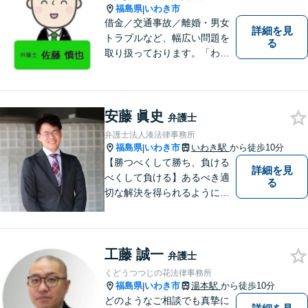
福島県
いわき市
|
借金／交通事故／離婚・男女
詳細を見
トラブルなど、幅広い問題を
る
取り扱っております。「わか
りやすい説明」と「親しみや
すい対応」をモットーに、依
頼者様の問題を解決してまい
ります。【無料駐車場あり】
安藤 眞史
弁護士
弁護士法人湊法律事務所
福島県
いわき市
いわき駅
から徒歩10分
|
【勝つべくして勝ち、負ける
詳細を見
べくして負ける】あるべき適
る
切な解決を得られるように全
力を尽くします。そして、負
けではなく勝ちに繋げるよう
に、事前に予防策を検討致し
工藤 誠一
ます。
弁護士
くどうつつじの花法律事務所
福島県
いわき市
湯本駅
から徒歩10分
|
どのようなご相談でも真摯に