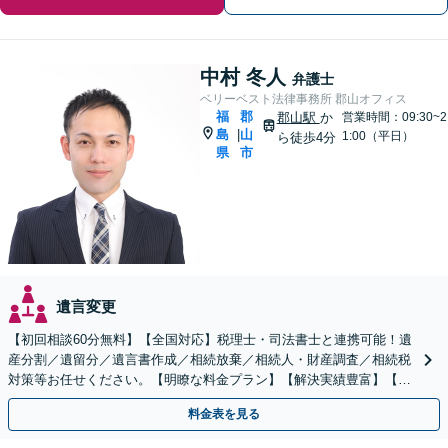
中村 冬人
弁護士
ベリーベスト法律事務所 郡山オフィス
福
郡
郡山駅
か
営業時間：09:30~2
島
山
|
1:00（平日）
ら徒歩4分
県
市
遺言変更
【初回相談60分無料】【全国対応】税理士・司法書士と連携可能！遺
産分割／遺留分／遺言書作成／相続放棄／相続人・財産調査／相続税
対策等お任せください。【明瞭な料金プラン】【解決実績豊富】【電
話相談可】
料金表を見る