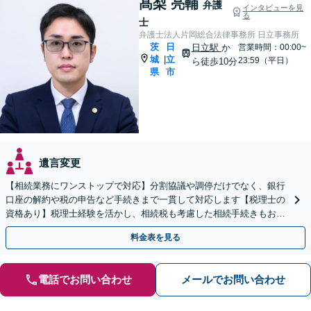
髙梨 亮輔
弁護
インタビューを見
る
士
弁護士法人片岡総合法律事務所 日立事務所
茨
日
日立駅
か
営業時間：00:00~
城
立
|
23:59（平日）
ら徒歩10分
県
市
遺言変更
【相続業務にワンストップで対応】分割協議や調停だけでなく、銀行
口座の解約や税の申告など手続きまで一貫して対応します【税理士の
資格あり】税理士経験を活かし、相続税も考慮した相続手続きもお任
せください【初回相談無料】任意後見や生前贈与なども対応
料金表を見る
電話でお問い合わせ
メールでお問い合わせ