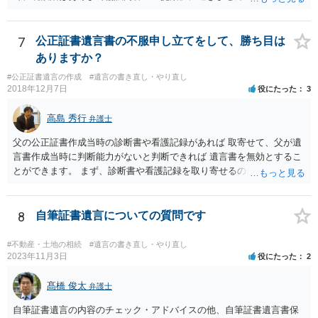
なければ、署名（記名）押印を拒むことです。１人でも拒むと協議不
成立となります。その場合、成立させたい相続人が、家庭裁判所に遺
産分割調停を申し立てなければなりません。 なお、弁護士の送付状
7
公正証書遺言書の不服申し立てをして、勝ち目は
は、通常、相続人全員分の（本件であれば４通の）「遺産分割協議
ありますか？
書」を作成するところ、１通だけの作成にとどめる理由が書かれてい
#公正証書遺言の作成
#遺言の書き直し・やり直し
るものです。
2018年12月7日
役にたった
3
高島 秀行
弁護士
父の公正証書作成当時の診断書や看護記録があれば 取寄せて、父が遺
言書作成当時に判断能力がないと判断できれば 遺言書を無効とするこ
とができます。 まず、診断書や看護記録を取り寄せるのが重要となり
ます。 ご自分で取り寄せるか、弁護士に取り寄せてもらうかしたらよ
いと思います。
8
自筆証書遺言についての質問です
#不動産・土地の相続
#遺言の書き直し・やり直し
2023年11月3日
役にたった
2
髙橋 俊太
弁護士
自筆証書遺言の内容のチェック・アドバイスの他、自筆証書遺言書保