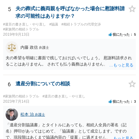
ません。 遺言執行者に就任し、遺言執行が完了したときの報酬だけ、
弁護士費用としてかかります。 ・亡くなった際に、法務局に預けた自
5
夫の葬式に義両親を呼ばなかった場合に慰謝料請
筆証書遺言の存在を親族がなかったものにされる可能性 ⇒自筆の遺言
求の可能性はありますか？
書を法務局に保管した場合、死亡後、法務局に遺言書の有無を照会す
#遺言の書き直し・やり直し
#協議
#相続トラブルの代理交渉
ることになりますので、「法務局に預けた自筆証書遺言の存在を親族
#家族間の相続トラブル
がなかったもの」にすることはできません。 存在をなかったものにす
2019年9月13日
役にたった
5
るというよりも、遺言の効力を争う（遺言は無効だ）と主張する場合
がありえますが、その予防方法は、遺言者と面談してみないと判断が
内藤 政信
弁護士
難しいです。
夫の希望を明確に書面で残しておけばいいでしょう。 慰謝料請求され
ることはありません。 されても払う義務はありません。
6
遺産分割についての相談
#家族間の相続トラブル
#遺言の書き直し・やり直し
2023年7月14日
役にたった
3
松本 治
弁護士
「遺産分割協議書」とタイトルにあっても、相続人全員の署名（記
名）押印があってはじめて、「協議書」として成立します。ですの
で、現段階はあくまで協議内容の「提案」に過ぎません。 納得がいか