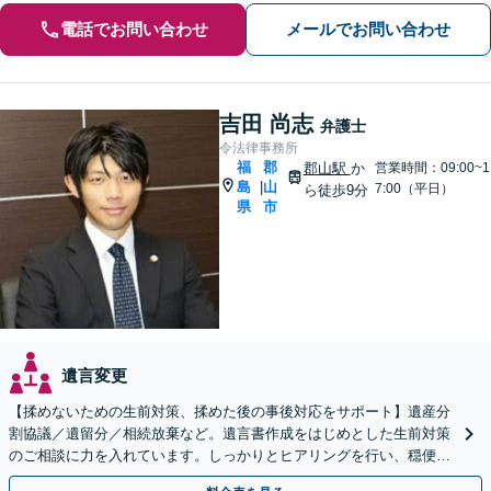
電話でお問い合わせ
メールでお問い合わせ
吉田 尚志
弁護士
令法律事務所
福
郡
郡山駅
か
営業時間：09:00~1
島
山
|
7:00（平日）
ら徒歩9分
県
市
遺言変更
【揉めないための生前対策、揉めた後の事後対応をサポート】遺産分
割協議／遺留分／相続放棄など。遺言書作成をはじめとした生前対策
のご相談に力を入れています。しっかりとヒアリングを行い、穏便な
解決のため最適なアドバイスを致します。【分割払い可能】