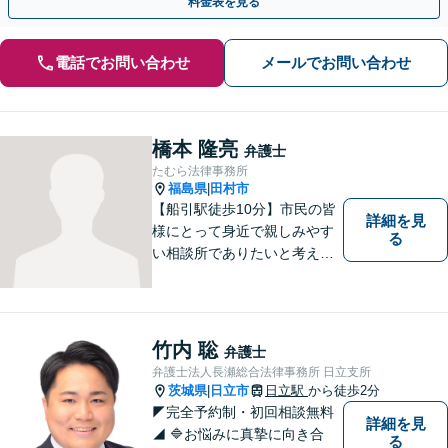
料金表を見る
電話でお問い合わせ
メールでお問い合わせ
橋本 隆亮
弁護士
たむら法律事務所
福島県
田村市
|
【船引駅徒歩10分】市民の皆
詳細を見
様にとって身近で親しみやす
る
い相談所でありたいと考えて
います。個人・法人のお客様
を問わず、お一人で悩まず
に、まずはお気軽にご相談く
ださい。 https://tamura-law.bi
竹内 聡
弁護士
z/ （公式ホームページ）
弁護士法人長瀬総合法律事務所 日立支所
茨城県
日立市
日立駅
から徒歩2分
|
◤完全予約制・初回相談無料
詳細を見
◢ 🔷お悩みに真摯に向き合
る