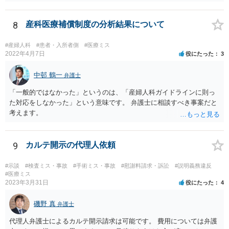
された誤飲事故に関する資料、搬送先の病院の医療記録、救急搬送さ
れているのであれば消防の記録等を調査してみなければ、裁判で勝て
る可能性があるかどうかまでは判断できません。これはどの介護事
8
産科医療補償制度の分析結果について
故・医療事故でも同様です。 一度弁護士にご相談の上、まずは調査
事件として依頼された方が良いと思います。
#産婦人科
#患者・入所者側
#医療ミス
2022年4月7日
役にたった
3
中邨 鶴一
弁護士
「一般的ではなかった」というのは、「産婦人科ガイドラインに則っ
た対応をしなかった」という意味です。 弁護士に相談すべき事案だと
考えます。
9
カルテ開示の代理人依頼
#示談
#検査ミス・事故
#手術ミス・事故
#慰謝料請求・訴訟
#説明義務違反
#医療ミス
2023年3月31日
役にたった
4
磯野 真
弁護士
代理人弁護士によるカルテ開示請求は可能です。 費用については弁護