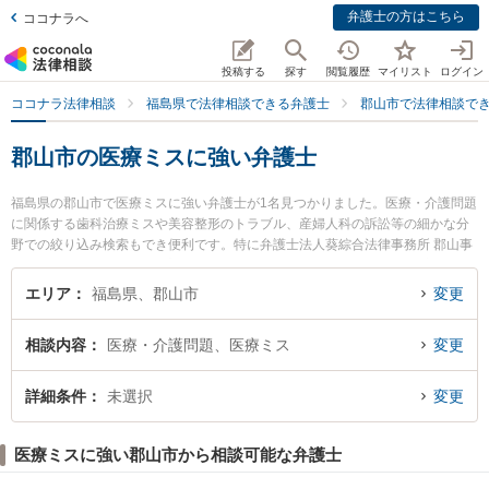
弁護士の方はこちら
ココナラへ
投稿する
探す
閲覧履歴
マイリスト
ログイン
ココナラ法律相談
福島県で法律相談できる弁護士
郡山市で法律相談で
郡山市の医療ミスに強い弁護士
福島県の郡山市で医療ミスに強い弁護士が1名見つかりました。医療・介護問題
に関係する歯科治療ミスや美容整形のトラブル、産婦人科の訴訟等の細かな分
野での絞り込み検索もでき便利です。特に弁護士法人葵綜合法律事務所 郡山事
務所の江崎 健太弁護士のプロフィール情報や弁護士費用、強みなどが注目され
ています。『郡山市で土日や夜間に発生した医療ミスのトラブルを今すぐに弁
エリア
福島県、郡山市
変更
護士に相談したい』『医療ミスのトラブル解決の実績豊富な近くの弁護士を検
索したい』『初回相談無料で医療ミスを法律相談できる郡山市内の弁護士に相
相談内容
医療・介護問題、医療ミス
変更
談予約したい』などでお困りの相談者さんにおすすめです。
詳細条件
未選択
変更
医療ミスに強い郡山市から相談可能な弁護士