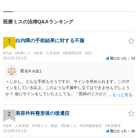
談下さい。【法テラス利用
可】不安や問題について法的
リスクを説明し、見通しを立
医療ミスの法律Q&Aランキング
て、より良い解決に導くお手
伝いをいたします。
1
白内障の手術結果に対する不服
#示談
#医療ミス
#患者・入所者側
#慰謝料請求・訴訟
2022年3月1日
役にたった
13
匿名A
弁護士
＞しかし、どんな手術もそうですが、サインを求められます。このサ
インをしている以上、このような不服申し立てはできませんでしょう
か？ 仮にサインをしていたとしても、「医師のミスが原因で老眼がひ
どくなったといえるような場合」や「白内障の手術の合併症として老
眼が悪化することがあるにもかかわらず、全く説明されなかったよう
な場合」には、請求することは可能です。
2
美容外科整形後の後遺症
#患者・入所者側
#手術ミス・事故
#医療ミス
#説明義務違反
#美容整形
2018年3月1日
役にたった
15