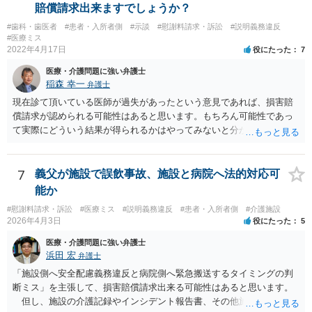
賠償請求出来ますでしょうか？
#歯科・歯医者
#患者・入所者側
#示談
#慰謝料請求・訴訟
#説明義務違反
#医療ミス
2022年4月17日
役にたった
7
医療・介護問題に強い弁護士
稲森 幸一
弁護士
現在診て頂いている医師が過失があったという意見であれば、損害賠
償請求が認められる可能性はあると思います。もちろん可能性であっ
て実際にどういう結果が得られるかはやってみないと分かりません
が。 損害としては、その過失によって生じた症状の治療にかかった治
療費や精神的苦痛を受けた分の慰謝料や仕事に影響があれば休業損害
などが考えられます。 頑張ってください。
7
義父が施設で誤飲事故、施設と病院へ法的対応可
能か
#慰謝料請求・訴訟
#医療ミス
#説明義務違反
#患者・入所者側
#介護施設
2026年4月3日
役にたった
5
医療・介護問題に強い弁護士
浜田 宏
弁護士
「施設側へ安全配慮義務違反と病院側へ緊急搬送するタイミングの判
断ミス」を主張して、損害賠償請求出来る可能性はあると思います。
但し、施設の介護記録やインシデント報告書、その他施設内で作成