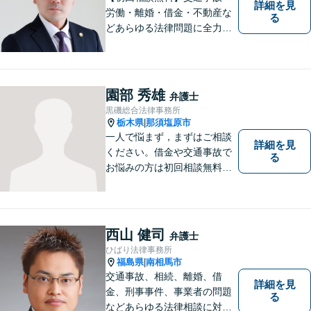
詳細を見
労働・離婚・借金・不動産な
る
どあらゆる法律問題に全力を
尽くします。ご相談者様に寄
り添い、最善の解決策へと導
くことを最も重視ししていま
す。お困りの方はまずはご相
園部 秀雄
弁護士
談ください。
黒磯総合法律事務所
栃木県
那須塩原市
|
一人で悩まず，まずはご相談
詳細を見
ください。借金や交通事故で
る
お悩みの方は初回相談無料で
す。
西山 健司
弁護士
ひばり法律事務所
福島県
南相馬市
|
交通事故、相続、離婚、借
詳細を見
金、刑事事件、事業者の問題
る
などあらゆる法律相談に対応