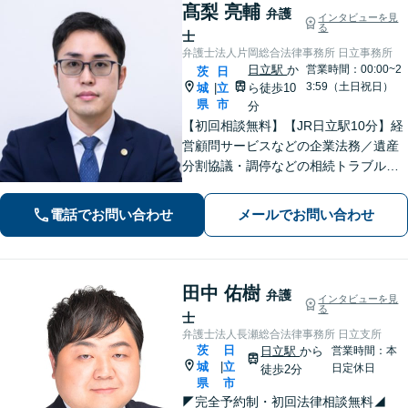
髙梨 亮輔
弁護
インタビューを見
る
士
弁護士法人片岡総合法律事務所 日立事務所
日立駅
か
営業時間：00:00~2
茨
日
3:59（土日祝日）
城
立
ら徒歩10
|
県
市
分
【初回相談無料】【JR日立駅10分】経
営顧問サービスなどの企業法務／遺産
分割協議・調停などの相続トラブルや
手続き／自己破産・任意整理など借金
問題を中心に、幅広くご相談を承りま
電話でお問い合わせ
メールでお問い合わせ
す【土日祝対応可】分かりやすく丁寧
な対応を心がけ、最善の解決を目指し
ます
田中 佑樹
弁護
インタビューを見
る
士
弁護士法人長瀬総合法律事務所 日立支所
茨
日
日立駅
から
営業時間：本
城
立
|
日定休日
徒歩2分
県
市
◤完全予約制・初回法律相談無料◢