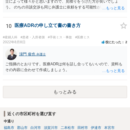
士によって様々かと思いますので、見積りをうけた方が良いでしょ
う。 のちの示談交渉も同じ弁護士に依頼をする可能性がある場合に
は、それが必要になった場合の費用のことも含めて、予め相談してお
いたほうが良いと思われます。
10
医療ADRの申し立て書の書き方
#産婦人科
#患者・入所者側
#手術ミス・事故
#医療ミス
2022年8月8日
役にたった
2
濵門 俊也
弁護士
ご指摘のとおりです。医療ADRは何を話し合ってもいいので、資料も
その内容に合わせて作成しましょう。
もっとみる
近くの市区町村を選び直す
中通り
福島市
郡山市
白河市
須賀川市
二本松市
田村市
伊達市
本宮市