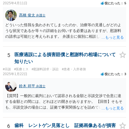
2025年4月11日
役にたった
5
髙橋 俊太
弁護士
どういった怪我を負わされてしまったのか、治療等の見通しがどのよ
うな状況であるか等々の詳細をお伺いする必要はありますが、慰謝料
の請求は可能だと考えられます。 弁護士に個別に相談した方がよいケ
ースであると思いますので、最寄りの弁護士やココナラで弁護士を探
してみるとよいでしょう。
5
医療過誤による損害賠償と慰謝料の相場について
知りたい
#示談
#医療ミス
#慰謝料請求・訴訟
#患者・入所者側
2025年1月22日
役にたった
3
鈴木 祥平
弁護士
【質問】一般的に裁判において認容される金額と示談交渉で合意に達
する金額との間には、どれほどの開きがありますか。 【回答】そもそ
も、示談交渉の場合には、証拠で事実関係などを詰めていないことが
あることから、一概には言えませんが、裁判で認められる６割～７割
程度にはなると思います。
6
歯科 レントゲン見落とし 証拠画像あるが損害