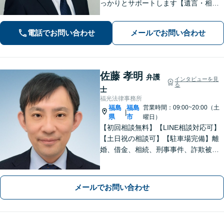
っかりとサポートします【遺言・相
続】遺言書作成など、揉めない相続を
目指します【離婚・男女問題】離婚は
電話でお問い合わせ
メールでお問い合わせ
人それぞれ置かれた状況が異なるた
め、その人にあった解決策を探ります
佐藤 孝明
弁護
インタビューを見
る
士
福光法律事務所
福島
福島
営業時間：09:00~20:00（土
|
県
市
曜日）
【初回相談無料】【LINE相談対応可】
【土日祝の相談可】【駐車場完備】離
婚、借金、相続、刑事事件、詐欺被
害、労働、不動産、企業法務など、依
頼者さまと想いを分かち合いながら丁
寧にサポートいたします【地元・福島
メールでお問い合わせ
市出身の弁護士】