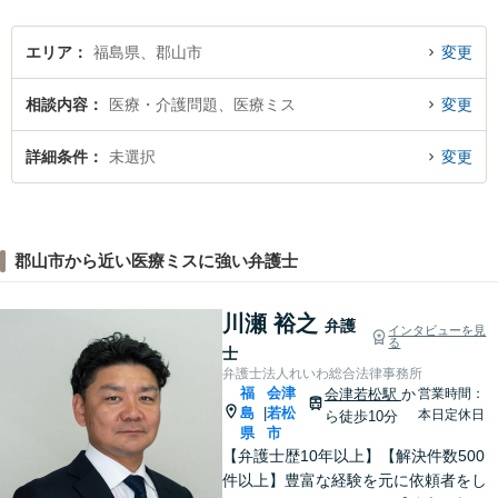
エリア
福島県、郡山市
変更
相談内容
医療・介護問題、医療ミス
変更
詳細条件
未選択
変更
郡山市から近い医療ミスに強い弁護士
川瀬 裕之
弁護
インタビューを見
る
士
弁護士法人れいわ総合法律事務所
福
会津
会津若松駅
か
営業時間：
島
若松
|
本日定休日
ら徒歩10分
県
市
【弁護士歴10年以上】【解決件数500
件以上】豊富な経験を元に依頼者をし