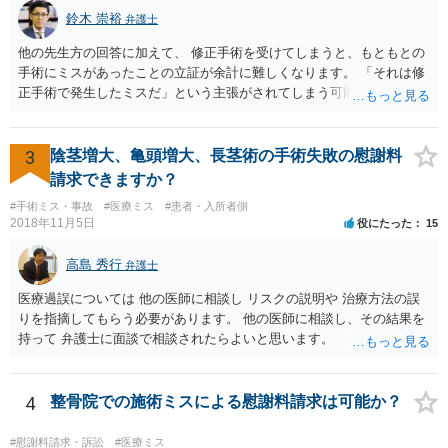
鈴木 崇裕
弁護士
他の先生方の回答に加えて、 修正手術を受けてしまうと、もともとの
手術にミスがあったことの立証が余計に難しくなります。 「それは修
正手術で発生したミスだ」という主張がされてしまう可能性があるか
らです。 心身の苦痛はあるでしょうけれども、損害賠償請求などをご
検討なさっているのであれば、修正手術を受けるまえに弁護士に相談
して対応を決めることを強くお勧めいたします。
3
陰茎増大、亀頭増大、長茎術の手術失敗の慰謝料
請求できますか？
#手術ミス・事故
#医療ミス
#患者・入所者側
2018年11月5日
役にたった
15
高島 秀行
弁護士
医療過誤については 他の医師に相談し リスクの説明や 治療方法の誤
りを指摘してもらう必要があります。 他の医師に相談し、その結果を
持って 弁護士に面談で相談されたらよいと思います。
4
整骨院での施術ミスによる慰謝料請求は可能か？
#慰謝料請求・訴訟
#医療ミス