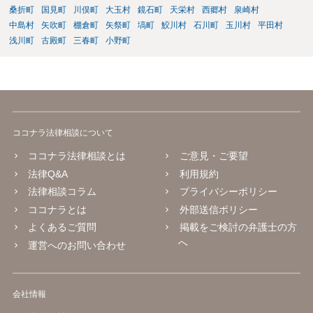
桑折町
国見町
川俣町
大玉村
鏡石町
天栄村
西郷村
泉崎村
中島村
矢吹町
棚倉町
矢祭町
塙町
鮫川村
石川町
玉川村
平田村
浅川町
古殿町
三春町
小野町
ココナラ法律相談について
ココナラ法律相談とは
ご意見・ご要望
法律Q&A
利用規約
法律相談コラム
プライバシーポリシー
ココナラとは
外部送信ポリシー
よくあるご質問
掲載をご検討の弁護士の方
へ
運営へのお問い合わせ
会社情報