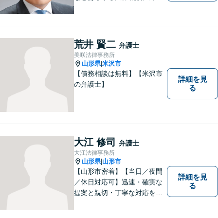
します。 法の専門知識を活か
し、あなたの権利を最大限に
守ることが第一です。 お困り
ごとがありましたら、まずは
荒井 賢二
弁護士
ご相談ください。
美咲法律事務所
山形県
米沢市
|
【債務相談は無料】【米沢市
詳細を見
の弁護士】
る
大江 修司
弁護士
大江法律事務所
山形県
山形市
|
【山形市密着】【当日／夜間
詳細を見
／休日対応可】迅速・確実な
る
提案と親切・丁寧な対応をい
たします。必ず皆様のお力に
なりますので、お気軽にご相