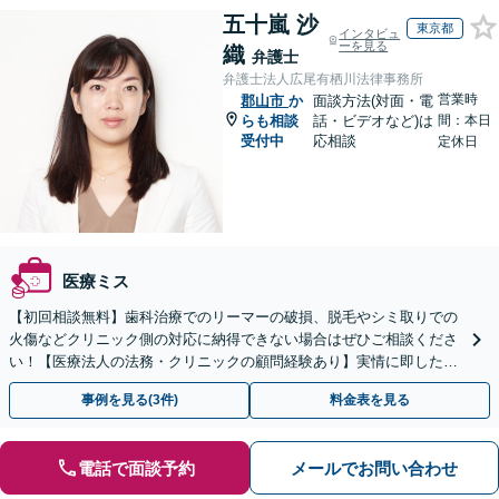
五十嵐 沙
東京都
インタビュ
ーを見る
織
弁護士
弁護士法人広尾有栖川法律事務所
営業時
郡山市
か
面談方法(対面・電
らも相談
話・ビデオなど)は
間：本日
受付中
応相談
定休日
医療ミス
【初回相談無料】歯科治療でのリーマーの破損、脱毛やシミ取りでの
火傷などクリニック側の対応に納得できない場合はぜひご相談くださ
い！【医療法人の法務・クリニックの顧問経験あり】実情に即したア
ドバイスで、納得のできるトラブルの解決を目指します。
事例を見る(3件)
料金表を見る
電話で面談予約
メールでお問い合わせ