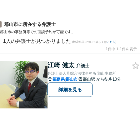
郡山市に所在する弁護士
郡山市の事務所等での面談予約が可能です。
1
人の弁護士が見つかりました
(検索結果について詳しくは
こちら
)
1件中 1-1件を表示
江崎 健太
弁護士
弁護士法人葵綜合法律事務所 郡山事務所
福島県
郡山市
郡山駅
から徒歩10分
|
詳細を見る