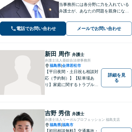
当事務所には各分野に力を入れている
弁護士が、あなたの問題を親身になっ
てサポートいたします。まずはじっく
りお話しをお聞かせください。【🔹刑
電話でお問い合わせ
メールでお問い合わせ
事事件🔹不動産（建物明渡）🔹交通事
故🔹離婚浮気🔹遺産相続等】
新田 周作
弁護士
弁護士法人葵綜合法律事務所
福島県
会津若松市
|
【平日夜間・土日祝も相談対
詳細を見
応（予約制）】【駐車場あ
る
り】家庭に関するトラブルか
ら企業のトラブルまで、まず
は一度ご相談ください。
吉野 秀信
弁護士
弁護士法人リーガルプロフェッション 福島支店
福島県
福島市
|
【初回相談無料】交通事故・