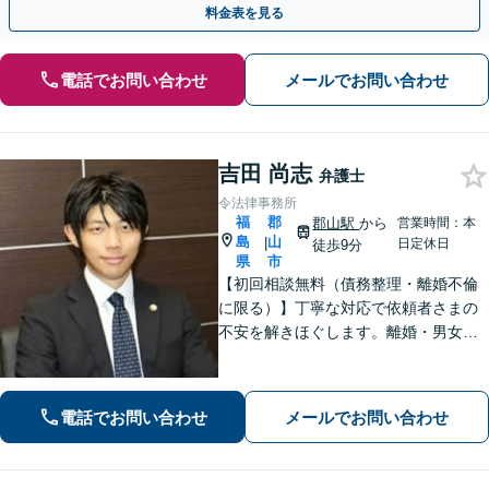
料金表を見る
電話でお問い合わせ
メールでお問い合わせ
吉田 尚志
弁護士
令法律事務所
福
郡
郡山駅
から
営業時間：本
島
山
|
日定休日
徒歩9分
県
市
【初回相談無料（債務整理・離婚不倫
に限る）】丁寧な対応で依頼者さまの
不安を解きほぐします。離婚・男女問
題／相続・遺言／借金・債務整理など
幅広く取り扱っています。ひとりで抱
え込まずお気軽にご相談ください。
電話でお問い合わせ
メールでお問い合わせ
【分割払い可能】