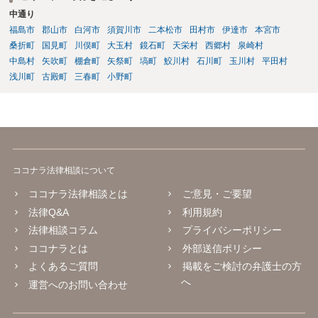
のでしたら、名誉毀損として違法となる可能性が高いようには思われ
中通り
ます。
福島市
郡山市
白河市
須賀川市
二本松市
田村市
伊達市
本宮市
桑折町
国見町
川俣町
大玉村
鏡石町
天栄村
西郷村
泉崎村
中島村
矢吹町
棚倉町
矢祭町
塙町
鮫川村
石川町
玉川村
平田村
浅川町
古殿町
三春町
小野町
ココナラ法律相談について
ココナラ法律相談とは
ご意見・ご要望
法律Q&A
利用規約
法律相談コラム
プライバシーポリシー
ココナラとは
外部送信ポリシー
よくあるご質問
掲載をご検討の弁護士の方
へ
運営へのお問い合わせ