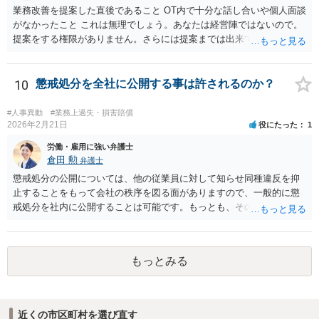
すか？ →実態の伴わないあからさまなものは再び裁判で違法無効とさ
業務改善を提案した直後であること OT内で十分な話し合いや個人面談
れるおそれがありますが、一般論として人事考課や事業方針に見合っ
がなかったこと これは無理でしょう。あなたは経営陣ではないので。
た異動はあり得るでしょう。
提案をする権限がありません。さらには提案までは出来ても、会社が
それに対応するように拘束する権限がありません。 会社にその後の状
況を報告する義務もありません。 権限がないことをして、相手が応じ
ないのは当然で、それで適応障害になっても、そもそも相手は適法で
10
懲戒処分を全社に公開する事は許されるのか？
すので、対応は難しいでしょう。
#人事異動
#業務上過失・損害賠償
2026年2月21日
役にたった
1
労働・雇用に強い弁護士
倉田 勲
弁護士
懲戒処分の公開については、他の従業員に対して知らせ同種違反を抑
止することをもって会社の秩序を図る面がありますので、一般的に懲
戒処分を社内に公開することは可能です。もっとも、そのような側面
があったとしても、個人名や個人が特定できる情報を記載した場合、
それらを公開することが必要やむを得ない事情がある場合を除いて、
名誉毀損に該当する可能性があります。実際の裁判例でも個人名を含
もっとみる
めた公開を行ったケースで裁判所は名誉毀損として従業員から会社に
対する慰謝料請求を認めた例もあります（東京地裁昭和５２年１２月
１９日判決）。 あなたの会社の運用として、とくに公開することを必
要やむを得ない事情があるかどうかも関係なく個人名を公開している
近くの市区町村を選び直す