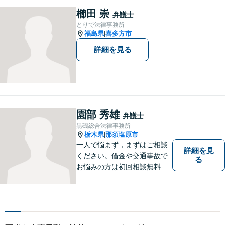
す。お困りの方はまずはご相
櫛田 崇
弁護士
談ください。
とりで法律事務所
福島県
喜多方市
|
詳細を見る
園部 秀雄
弁護士
黒磯総合法律事務所
栃木県
那須塩原市
|
一人で悩まず，まずはご相談
詳細を見
ください。借金や交通事故で
る
お悩みの方は初回相談無料で
す。