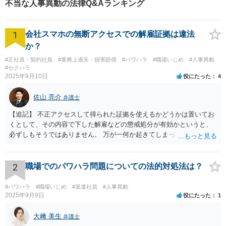
不当な人事異動の法律Q&Aランキング
1
会社スマホの無断アクセスでの解雇証拠は違法
か？
#正社員・契約社員
#業務上過失・損害賠償
#パワハラ
#職場いじめ
#人事異動
#セクハラ
2025年9月10日
役にたった
4
佐山 亮介
弁護士
【追記】 不正アクセスして得られた証拠を使えるかどうかは置いてお
くとして、その内容で下した解雇などの懲戒処分が有効かというと、
必ずしもそうではありません。 万が一何か起きてしまった場合は処分
の効力を争うことを第一に考えるのが良いでしょう。
2
職場でのパワハラ問題についての法的対処法は？
#パワハラ
#職場いじめ
#派遣社員
#人事異動
2025年9月9日
役にたった
1
大﨑 美生
弁護士