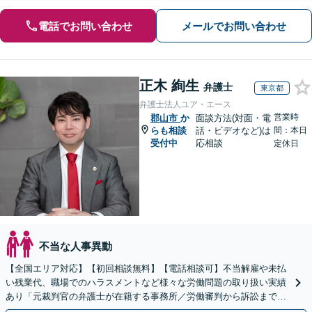
電話でお問い合わせ
メールでお問い合わせ
正木 絢生
弁護士
東京都
弁護士法人ユア・エース
営業時
郡山市
か
面談方法(対面・電
らも相談
話・ビデオなど)は
間：本日
受付中
応相談
定休日
不当な人事異動
【全国エリア対応】【初回相談無料】【電話相談可】不当解雇や未払
い残業代、職場でのハラスメントなど様々な労働問題の取り扱い実績
あり「元裁判官の弁護士が在籍する事務所／労働審判から訴訟まで、
裁判官経験を活かした最適な戦略を立案」