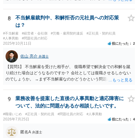
は、 ・報復的な降格や不利益取扱いは違法となり得る ・和解条項に
「不利益取扱いの禁止」を入れることも可能 ではありますが、人事評
価や配置、業務内容の変更といった形で行われる間接的な不利益を、
8
不当解雇裁判中、和解拒否の元社員への対応策
事前に完全に防ぐことは困難なのが実務の現実です。特に外資系企業
は？
の場合、評価制度や職務再編の裁量が広く、形式的には合法に見える
#不当解雇
#経営者・会社側
#労働・雇用契約違反
#正社員・契約社員
対応が取られる余地も否定できません。
#人事異動
#問題社員の対応
2025年10月11日
役にたった
2
佐山 亮介
弁護士
【質問1】 不当解雇を受けた相手が、 復職希望で解決金での和解を蹴
り続けた場合はどうなるのですか？ 会社としては復職させるしかない
のでしょうか。 →まず不当解雇なのかどうかという問題はあります
が、裁判官の感触的に不当解雇として解雇が無効になりそうなのであ
れば、復職させるしかありません。 早期に復職させないと一度に払わ
なくてはならないバックアップペイの金額がどんどん増していき会計
9
業務改善を提案した直後の人事異動と適応障害に
的に大ダメージになりますのでご注意下さい。 【質問2】 復職させた
ついて、法的に問題があるか相談したいです。
くない場合、どのような解決が考えられますか？ →裁判官が解雇無効
#職場いじめ
#正社員・契約社員
#問題社員の対応
#人事異動
に傾いているなら他の手立てはありません。 和解金額を上乗せしてみ
2026年7月25日
役にたった
4
るのは一案ですが相手がなびかないならば復職させるしかないです。
【質問3】 あるいは、復職させた後、 人事考課の評価次第では、 遠く
匿名A
弁護士
のエリアに左遷したり、 降格しても、退職に追いやるのは構わないで