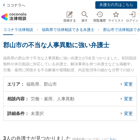
弁護士の方はこちら
ココナラへ
投稿する
探す
閲覧履歴
マイリスト
ログイン
ココナラ法律相談
福島県で法律相談できる弁護士
郡山市で法律相談で
郡山市の不当な人事異動に強い弁護士
福島県の郡山市で不当な人事異動に強い弁護士が3名見つかりました。初回面談
無料や休日面談に対応している弁護士、解決事例を持つ弁護士なども掲載中。
労働・雇用に関係する不当解雇や退職勧奨、内定取消等の細かな分野での絞り
込み検索もでき便利です。特にベリーベスト法律事務所 郡山オフィスの中村 冬
人弁護士や令法律事務所の吉田 尚志弁護士、弁護士法人葵綜合法律事務所 郡山
エリア
福島県、郡山市
変更
事務所の江崎 健太弁護士のプロフィール情報や弁護士費用、強みなどが注目さ
れています。『郡山市で土日や夜間に発生した不当な人事異動のトラブルを今
相談内容
労働・雇用、人事異動
変更
すぐに弁護士に相談したい』『不当な人事異動のトラブル解決の実績豊富な近
くの弁護士を検索したい』『初回相談無料で不当な人事異動を法律相談できる
郡山市内の弁護士に相談予約したい』などでお困りの相談者さんにおすすめで
詳細条件
未選択
変更
す。
3
人の弁護士が見つかりました
(検索結果について詳しくは
こちら
)