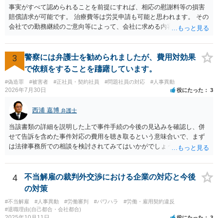
事実がすべて認められることを前提にすれば、相応の慰謝料等の損害
賠償請求が可能です。 治療費等は労災申請も可能と思われます。 その
会社での勤務継続のご意向等によって、会社に求める内容や、加害者
個人だけに損害賠償請求をするのか等、方針が変わり得ます。 まずは
弁護士にご相談いただくのがよろしいと思います。弁護士によって方
針も変わります。 内容が踏み込んだものとなり、関係者も閲覧する可
3
警察には弁護士を勧められましたが、費用対効果
能性がありますので、詳しくは、直接お近くの弁護士にご相談される
で依頼をすることを躊躇しています。
ことをお勧めいたします。
#偽造罪
#被害者
#正社員・契約社員
#問題社員の対応
#人事異動
2026年7月30日
役にたった
3
西浦 嘉博
弁護士
当該書類の詳細を説明した上で事件手続の今後の見込みを確認し、併
せて告訴を含めた事件対応の費用を聴き取るという意味合いで、まず
は法律事務所での相談を検討されてみてはいかがでしょうか。 上記、
ご参考ください。
4
不当解雇の裁判外交渉における企業の対応と今後
の対策
#不当解雇
#人事異動
#労働審判
#パワハラ
#労働・雇用契約違反
#退職理由(自己都合・会社都合)
2025年10月11日
役にたった
3