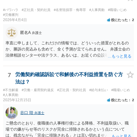
や、不法行為に基づく損害賠償（慰謝料等）の請求、さらには労災認
定の申請を検討することが考えられます。
#パワハラ
#正社員・契約社員
#名誉毀損罪・侮辱罪
#人事異動
#職場いじめ
#労働審判
2026年4月4日
役にたった
2
匿名A
弁護士
率直に申しまして、これだけの情報では、どういった措置がとれるの
か、勝訴の見込みも含めて、全く予測が立てられません。 弁護士会の
法律相談センターや法テラス、あるいは、お近くの公設事務所（○○ひ
まわり基金法律事務所）などに足を運んで、面談でのご相談をお勧め
します。
7
労働契約確認訴訟で和解後の不利益措置を防ぐ方
法は？
#不当解雇
#労働・雇用契約違反
#正社員・契約社員
#給与未払い
#職場いじめ
#人事異動
2025年12月15日
役にたった
2
谷口 陸
弁護士
ご懸念のとおり、復職後の人事権行使による降格、不利益取扱い、職
場での嫌がらせ等のリスクが完全に排除されるかという点について
は、残念ながら「完全に排除される」とは言い切れません。 理論上