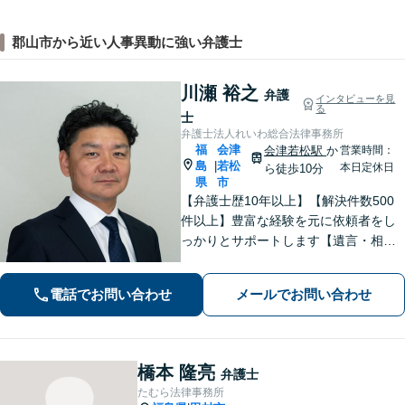
郡山市から近い人事異動に強い弁護士
川瀬 裕之
弁護
インタビューを見
る
士
弁護士法人れいわ総合法律事務所
福
会津
会津若松駅
か
営業時間：
島
若松
|
本日定休日
ら徒歩10分
県
市
【弁護士歴10年以上】【解決件数500
件以上】豊富な経験を元に依頼者をし
っかりとサポートします【遺言・相
続】遺言書作成など、揉めない相続を
目指します【離婚・男女問題】離婚は
電話でお問い合わせ
メールでお問い合わせ
人それぞれ置かれた状況が異なるた
め、その人にあった解決策を探ります
橋本 隆亮
弁護士
たむら法律事務所