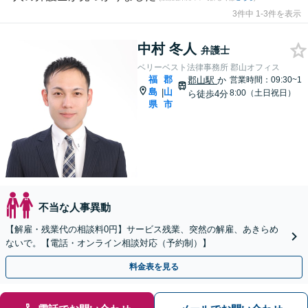
3件中 1-3件を表示
中村 冬人
弁護士
ベリーベスト法律事務所 郡山オフィス
福
郡
郡山駅
か
営業時間：09:30~1
島
山
|
8:00（土日祝日）
ら徒歩4分
県
市
不当な人事異動
【解雇・残業代の相談料0円】サービス残業、突然の解雇、あきらめ
ないで。【電話・オンライン相談対応（予約制）】
料金表を見る