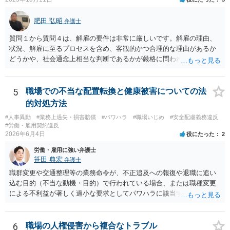
肥田 弘昭
弁護士
質問１から質問４は、解雇の要件は非常に厳しいです。解雇の理由、
状況、解雇に至るプロセスを含め、客観的かつ合理的な理由があるか
どうかや、社会通念上相当な判断であるかが厳格に問われます（労働
契約法16条）。普通解雇であれば就業規則にのっとり客観的、合理的
な理由、社会通念上相当かどうかです。そのためしっかりと証拠と理
由を会社側が立証する責任を負います。懲戒解雇であれば、告知弁明
5
職場での不当な配置転換と健康被害についての法
の機会の付与などさらに厳格です。裁判官は、解雇に関しては厳しく
的対処方法
みると思います。現在の状況であれば労働審判からスタートすれば良
#人事異動
#業務上過失・損害賠償
#パワハラ
#職場いじめ
#安全配慮義務違反
いかと思います。上記の対応の会社の思惑は分かりませんが訴訟のハ
#労働・雇用契約違反
ードルは労働者には通常高いので諦めるのをまっているのかもしれま
2026年6月4日
役にたった
2
せん。ご参考にしてください。
労働・雇用に強い弁護士
笹田 典宏
弁護士
職群変更や交通整理等の業務命令が、不正追及への報復や退職に追い
込む目的（不当な動機・目的）で行われている場合、または職種変更
による不利益が著しく過小な要求としてパワハラに該当する場合、そ
の命令は権利濫用として無効となる可能性が高いです。 また、健康状
態への配慮を怠り症状を悪化させたことは安全配慮義務違反に該当し
得ます。これらを根拠として、労働審判等を通じて配転の無効主張
6
職場の人権侵害から複合なトラブル