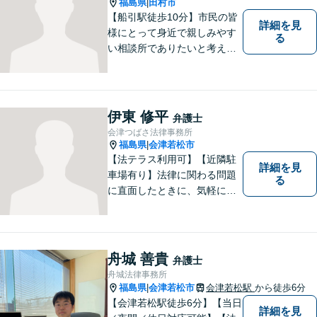
福島県
田村市
|
【船引駅徒歩10分】市民の皆
詳細を見
様にとって身近で親しみやす
る
い相談所でありたいと考えて
います。個人・法人のお客様
を問わず、お一人で悩まず
に、まずはお気軽にご相談く
ださい。 https://tamura-law.bi
伊東 修平
弁護士
z/ （公式ホームページ）
会津つばさ法律事務所
福島県
会津若松市
|
【法テラス利用可】【近隣駐
詳細を見
車場有り】法律に関わる問題
る
に直面したときに、気軽に相
談ができるようリラックスし
た環境づくりに努めてまいり
ます。日々の生活の中で気に
なるようなことがありました
舟城 善貴
弁護士
ら、お気軽にご相談くださ
舟城法律事務所
い。
福島県
会津若松市
会津若松駅
から徒歩6分
|
【会津若松駅徒歩6分】【当日
詳細を見