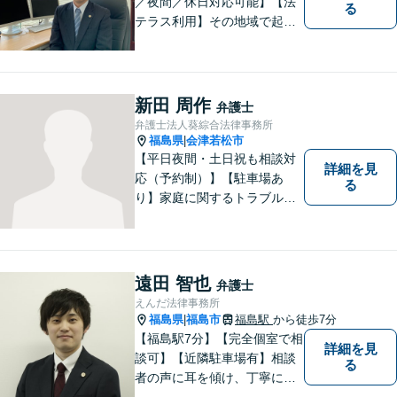
／夜間／休日対応可能】【法
る
テラス利用】その地域で起こ
るトラブルに対応する弁護士
として邁進中。「地元に貢献
したい」という気持ちが私の
原動力です。トラブルがより
新田 周作
弁護士
複雑化してしまう前に、ぜひ
弁護士法人葵綜合法律事務所
お気軽にご連絡ください。
福島県
会津若松市
|
【平日夜間・土日祝も相談対
詳細を見
応（予約制）】【駐車場あ
る
り】家庭に関するトラブルか
ら企業のトラブルまで、まず
は一度ご相談ください。
遠田 智也
弁護士
えんだ法律事務所
福島県
福島市
福島駅
から徒歩7分
|
【福島駅7分】【完全個室で相
詳細を見
談可】【近隣駐車場有】相談
る
者の声に耳を傾け、丁寧にわ
かりやすい説明を心がけてお