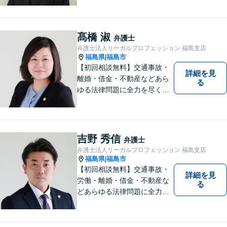
ります。 相談後やトラブルが
解決した際、「相談してよか
った」と思っていただけるよ
髙橋 淑
弁護士
うに全力を尽くしていきま
弁護士法人リーガルプロフェッション 福島支店
す。
福島県
福島市
|
【初回相談無料】交通事故・
詳細を見
離婚・借金・不動産などあら
る
ゆる法律問題に全力を尽くし
ます。ご相談は早ければ早い
ほど有利な解決へと近づきま
す。「弁護士は敷居が高い」
と思わず、お困りの方は是非
吉野 秀信
弁護士
ご相談ください。
弁護士法人リーガルプロフェッション 福島支店
福島県
福島市
|
【初回相談無料】交通事故・
詳細を見
労働・離婚・借金・不動産な
る
どあらゆる法律問題に全力を
尽くします。ご相談者様に寄
り添い、最善の解決策へと導
くことを最も重視ししていま