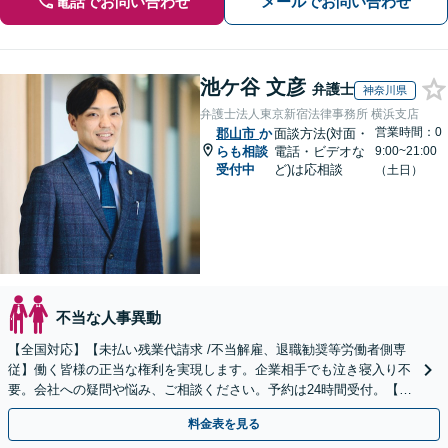
電話でお問い合わせ
メールでお問い合わせ
池ケ谷 文彦
弁護士
神奈川県
弁護士法人東京新宿法律事務所 横浜支店
営業時間：0
郡山市
か
面談方法(対面・
らも相談
電話・ビデオな
9:00~21:00
受付中
ど)は応相談
（土日）
不当な人事異動
【全国対応】【未払い残業代請求 /不当解雇、退職勧奨等労働者側専
従】働く皆様の正当な権利を実現します。企業相手でも泣き寝入り不
要。会社への疑問や悩み、ご相談ください。予約は24時間受付。【初
回面談無料】【夜間・休日対応可】
料金表を見る