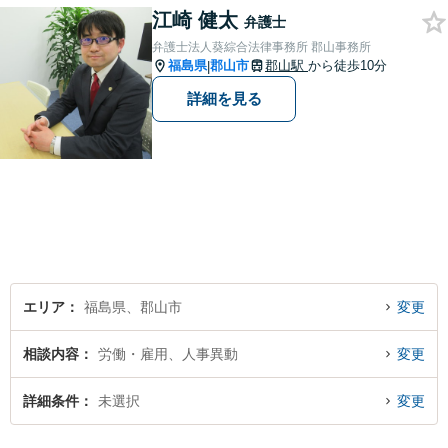
江崎 健太
弁護士
弁護士法人葵綜合法律事務所 郡山事務所
福島県
郡山市
郡山駅
から徒歩10分
|
詳細を見る
エリア
福島県、郡山市
変更
相談内容
労働・雇用、人事異動
変更
詳細条件
未選択
変更