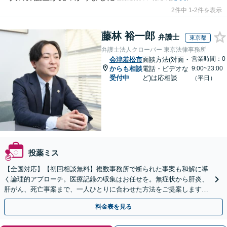
2件中 1-2件を表示
藤林 裕一郎
弁護士
東京都
弁護士法人クローバー 東京法律事務所
営業時間：0
会津若松市
面談方法(対面・
からも相談
電話・ビデオな
9:00~23:00
受付中
ど)は応相談
（平日）
投薬ミス
【全国対応】【初回相談無料】複数事務所で断られた事案も和解に導
く論理的アプローチ。医療記録の収集はお任せを。無症状から肝炎、
肝がん、死亡事案まで、一人ひとりに合わせた方法をご提案します。
手続きの負担を減らし、権利を守ります。
料金表を見る