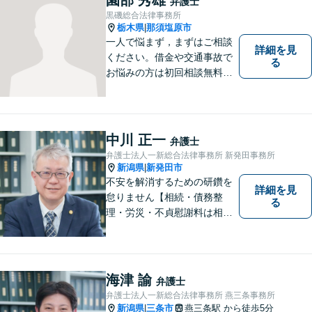
弁護士
談ください。
黒磯総合法律事務所
栃木県
那須塩原市
|
一人で悩まず，まずはご相談
詳細を見
ください。借金や交通事故で
る
お悩みの方は初回相談無料で
す。
中川 正一
弁護士
弁護士法人一新総合法律事務所 新発田事務所
新潟県
新発田市
|
不安を解消するための研鑽を
詳細を見
怠りません【相続・債務整
る
理・労災・不貞慰謝料は相談
料初回無料】【交通事故被害
者の方は相談料無料（弁護士
費用特約利用の場合は除
く）】【土曜相談可】
海津 諭
弁護士
弁護士法人一新総合法律事務所 燕三条事務所
新潟県
三条市
燕三条駅
から徒歩5分
|