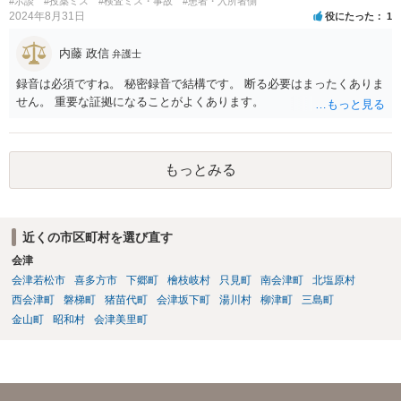
#示談
#投薬ミス
#検査ミス・事故
#患者・入所者側
2024年8月31日
役にたった
1
内藤 政信
弁護士
録音は必須ですね。 秘密録音で結構です。 断る必要はまったくありま
せん。 重要な証拠になることがよくあります。
もっとみる
近くの市区町村を選び直す
会津
会津若松市
喜多方市
下郷町
檜枝岐村
只見町
南会津町
北塩原村
西会津町
磐梯町
猪苗代町
会津坂下町
湯川村
柳津町
三島町
金山町
昭和村
会津美里町