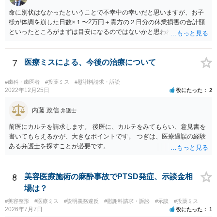
命に別状はなかったということで不幸中の幸いだと思いますが、お子
様が体調を崩した日数×１〜2万円＋貴方の２日分の休業損害の合計額
といったところがまずは目安になるのではないかと思われます。
7
医療ミスによる、今後の治療について
#歯科・歯医者
#投薬ミス
#慰謝料請求・訴訟
2022年12月25日
役にたった
2
内藤 政信
弁護士
前医にカルテを請求します。 後医に、カルテをみてもらい、意見書を
書いてもらえるかが、大きなポイントです。 つぎは、医療過誤の経験
ある弁護士を探すことが必要です。
8
美容医療施術の麻酔事故でPTSD発症、示談金相
場は？
#美容整形
#医療ミス
#説明義務違反
#慰謝料請求・訴訟
#示談
#投薬ミス
2026年7月7日
役にたった
1