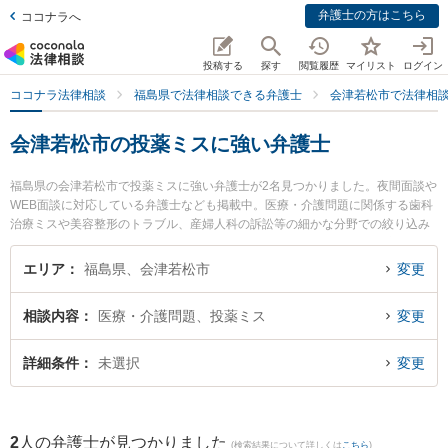
弁護士の方はこちら
ココナラへ
投稿する
探す
閲覧履歴
マイリスト
ログイン
ココナラ法律相談
福島県で法律相談できる弁護士
会津若松市で法律相
会津若松市の投薬ミスに強い弁護士
福島県の会津若松市で投薬ミスに強い弁護士が2名見つかりました。夜間面談や
WEB面談に対応している弁護士なども掲載中。医療・介護問題に関係する歯科
治療ミスや美容整形のトラブル、産婦人科の訴訟等の細かな分野での絞り込み
検索もでき便利です。特に弁護士法人れいわ総合法律事務所の川瀬 裕之弁護士
や弁護士法人葵綜合法律事務所の新田 周作弁護士のプロフィール情報や弁護士
エリア
福島県、会津若松市
変更
費用、強みなどが注目されています。『会津若松市で土日や夜間に発生した投
薬ミスのトラブルを今すぐに弁護士に相談したい』『投薬ミスのトラブル解決
相談内容
医療・介護問題、投薬ミス
変更
の実績豊富な近くの弁護士を検索したい』『初回相談無料で投薬ミスを法律相
談できる会津若松市内の弁護士に相談予約したい』などでお困りの相談者さん
におすすめです。
詳細条件
未選択
変更
2
人の弁護士が見つかりました
(検索結果について詳しくは
こちら
)