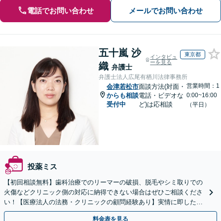
電話でお問い合わせ
メールでお問い合わせ
五十嵐 沙
東京都
インタビュ
ーを見る
織
弁護士
弁護士法人広尾有栖川法律事務所
営業時間：1
会津若松市
面談方法(対面・
からも相談
電話・ビデオな
0:00~16:00
受付中
ど)は応相談
（平日）
投薬ミス
【初回相談無料】歯科治療でのリーマーの破損、脱毛やシミ取りでの
火傷などクリニック側の対応に納得できない場合はぜひご相談くださ
い！【医療法人の法務・クリニックの顧問経験あり】実情に即したア
ドバイスで、納得のできるトラブルの解決を目指します。
料金表を見る