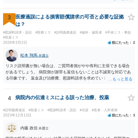
の負担軽減のために、薬剤師なく院内 処方を積極的に進めてる医者も
いますね。 院外とではかなり金額が低くなるようです。 したがって、
違法とは断じきれないですね。 あなたが罪になることは、まったくあ
3
医療過誤による損害賠償請求の可否と必要な証拠
りません。 やめるなら、２週間ルールにのっとってやめたほう がいい
は？
でしょう。
#慰謝料請求・訴訟
#医療ミス
#説明義務違反
#歯科・歯医者
#手術ミス・事故
#投薬ミス
2026年3月2日
役にたった
2
松本 翔馬
弁護士
リスク説明書が無い場合は、ご質問者側がやや有利に主張できる場合
があるでしょう。 病院側が謝罪も返信もないことは不誠実な対応であ
る印象です。 返金及び治療費、慰謝料請求を求めていくことになるか
と思います。 ご自身で内容証明を出すこともあり得ますが、弁護士が
代理人として病院側との交渉窓口となることも方法の一つです。 ご自
身で内容証明を出される場合、書面にご質問者の不利になる事情を記
4
病院内の伝達ミスによる誤った治療、投薬
載した場合はそれ以降の交渉ハードルが上がってしまうため慎重に検
討されるとよいでしょう。
#説明義務違反
#投薬ミス
#慰謝料請求・訴訟
#示談
#患者・入所者側
2023年12月13日
役にたった
3
内藤 政信
弁護士