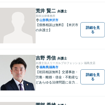
荒井 賢二
弁護士
美咲法律事務所
山形県
米沢市
|
【債務相談は無料】【米沢市
詳細を見
の弁護士】
る
吉野 秀信
弁護士
弁護士法人リーガルプロフェッション 福島支店
福島県
福島市
|
【初回相談無料】交通事故・
詳細を見
労働・離婚・借金・不動産な
る
どあらゆる法律問題に全力を
尽くします。ご相談者様に寄
り添い、最善の解決策へと導
くことを最も重視ししていま
す。お困りの方はまずはご相
園部 秀雄