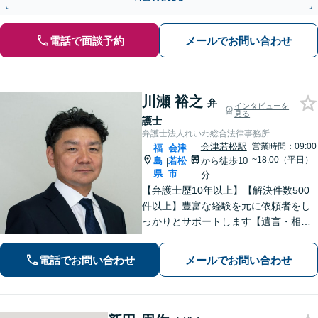
電話で面談予約
メールでお問い合わせ
川瀬 裕之
弁
インタビューを
見る
護士
弁護士法人れいわ総合法律事務所
会津若松駅
営業時間：09:00
福
会津
~18:00（平日）
島
若松
から徒歩10
|
県
市
分
【弁護士歴10年以上】【解決件数500
件以上】豊富な経験を元に依頼者をし
っかりとサポートします【遺言・相
続】遺言書作成など、揉めない相続を
目指します【離婚・男女問題】離婚は
電話でお問い合わせ
メールでお問い合わせ
人それぞれ置かれた状況が異なるた
め、その人にあった解決策を探ります