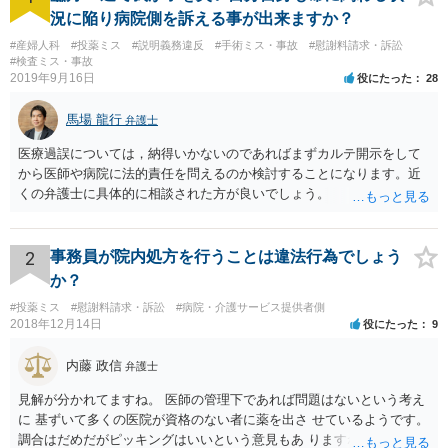
況に陥り病院側を訴える事が出来ますか？
#産婦人科
#投薬ミス
#説明義務違反
#手術ミス・事故
#慰謝料請求・訴訟
#検査ミス・事故
2019年9月16日
役にたった
28
馬場 龍行
弁護士
医療過誤については，納得いかないのであればまずカルテ開示をして
から医師や病院に法的責任を問えるのか検討することになります。近
くの弁護士に具体的に相談された方が良いでしょう。
2
事務員が院内処方を行うことは違法行為でしょう
か？
#投薬ミス
#慰謝料請求・訴訟
#病院・介護サービス提供者側
2018年12月14日
役にたった
9
内藤 政信
弁護士
見解が分かれてますね。 医師の管理下であれば問題はないという考え
に 基ずいて多くの医院が資格のない者に薬を出さ せているようです。
調合はだめだがピッキングはいいという意見もあ りますね。 また患者