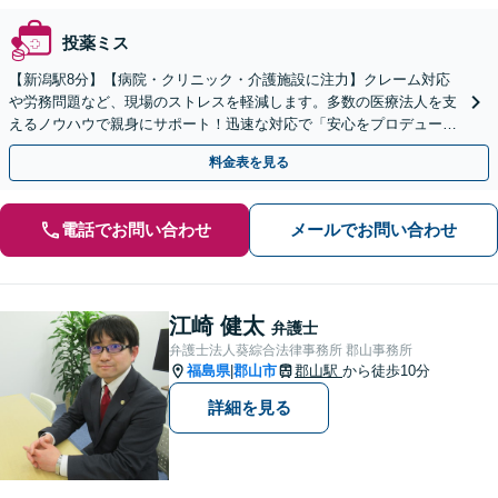
投薬ミス
【新潟駅8分】【病院・クリニック・介護施設に注力】クレーム対応
や労務問題など、現場のストレスを軽減します。多数の医療法人を支
えるノウハウで親身にサポート！迅速な対応で「安心をプロデュー
ス」するパートナーとして活躍します！【顧問先80社以上】
料金表を見る
電話でお問い合わせ
メールでお問い合わせ
江崎 健太
弁護士
弁護士法人葵綜合法律事務所 郡山事務所
福島県
郡山市
郡山駅
から徒歩10分
|
詳細を見る