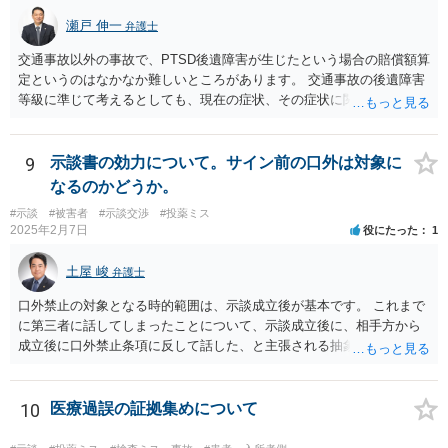
瀬戸 伸一
弁護士
交通事故以外の事故で、PTSD後遺障害が生じたという場合の賠償額算
定というのはなかなか難しいところがあります。 交通事故の後遺障害
等級に準じて考えるとしても、現在の症状、その症状に関する医療記
録、質問者様の事故前の年収額等の記録がないとなかなか判断でき
ず、あっても、一定の検討をしないと算定は難しいと思いますので、
一般的には無料相談で確度の高い回答は得られないと思われます。 現
9
示談書の効力について。サイン前の口外は対象に
在の提案額で不満という場合、一般的には弁護士に依頼をして訴訟と
なるのかどうか。
いう手続きをとったほうが、時間と手間はかかりますが、賠償額は多
#示談
#被害者
#示談交渉
#投薬ミス
くなる傾向にありますので、お近くの弁護士に依頼をするとよいと思
2025年2月7日
役にたった
1
われます。
土屋 峻
弁護士
口外禁止の対象となる時的範囲は、示談成立後が基本です。 これまで
に第三者に話してしまったことについて、示談成立後に、相手方から
成立後に口外禁止条項に反して話した、と主張される抽象的な可能性
はありますが、立証困難でしょう。
10
医療過誤の証拠集めについて