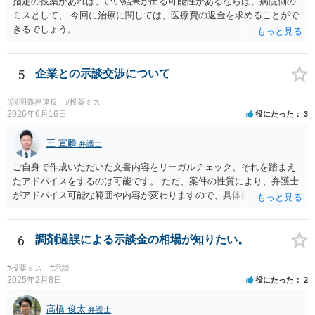
指定の投薬があれば、いい結果が出る可能性があるならば、病院側の
ミスとして、 今回に治療に関しては、医療費の返金を求めることがで
きるでしょう。
5
企業との示談交渉について
#説明義務違反
#投薬ミス
2026年6月16日
役にたった
3
王 宣麟
弁護士
ご自身で作成いただいた文書内容をリーガルチェック、それを踏まえ
たアドバイスをするのは可能です。 ただ、案件の性質により、弁護士
がアドバイス可能な範囲や内容が変わりますので、具体的な状況と共
にお問合せください（弁護士費用も個別にお答えすること可能で
す）。
6
調剤過誤による示談金の相場が知りたい。
#投薬ミス
#示談
2025年2月8日
役にたった
2
髙橋 俊太
弁護士