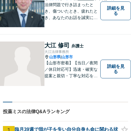
法律問題で行き詰まったと
詳細を見
き、傷ついたとき、疲れたと
る
き、あなたのお話を誠実にお
聞きします【相続・債務整
理・不貞慰謝料は相談料初回
無料】【土曜相談可】
大江 修司
弁護士
大江法律事務所
山形県
山形市
|
【山形市密着】【当日／夜間
詳細を見
／休日対応可】迅速・確実な
る
提案と親切・丁寧な対応をい
たします。必ず皆様のお力に
なりますので、お気軽にご相
談下さい。【法テラス利用
可】不安や問題について法的
リスクを説明し、見通しを立
投薬ミスの法律Q&Aランキング
て、より良い解決に導くお手
伝いをいたします。
1
臨月39週で我が子を失い自分自身も命に関わる状