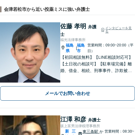
会津若松市から近い投薬ミスに強い弁護士
佐藤 孝明
弁護
インタビューを見
る
士
福光法律事務所
福島
福島
営業時間：09:00~20:00（平
|
県
市
日）
【初回相談無料】【LINE相談対応可】
【土日祝の相談可】【駐車場完備】離
婚、借金、相続、刑事事件、詐欺被
害、労働、不動産、企業法務など、依
頼者さまと想いを分かち合いながら丁
寧にサポートいたします【地元・福島
メールでお問い合わせ
市出身の弁護士】
江澤 和彦
弁護士
坂上富男法律税理事務所
新
三
東三条駅
か
営業時間：08:30~