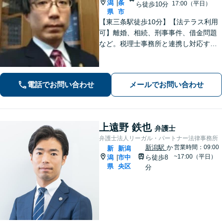
潟
条
|
17:00（平日）
ら徒歩10分
県
市
【東三条駅徒歩10分】【法テラス利用
可】離婚、相続、刑事事件、借金問題
など。税理士事務所と連携し対応する
ことも可能です。ご依頼者さまのお悩
みが解決できるよう尽力いたします。
まずはお気軽にご相談ください【休
電話でお問い合わせ
メールでお問い合わせ
日・夜間相談可】
上遠野 鉄也
弁護士
弁護士法人リーガル・パートナー法律事務所
新潟駅
か
営業時間：09:00
新
新潟
~17:00（平日）
潟
市中
ら徒歩8
|
県
央区
分