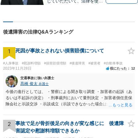
じていただいて、法律を使っ
てあなたを守ります。
後遺障害の法律Q&Aランキング
1
死因が事故とされない損害賠償について
#人身事故
#慰謝料増額
#損害賠償増額
#後遺障害
#被害者
#自動車事故
2023年11月28日
役にたった
12
交通事故に強い弁護士
髙橋 俊太
弁護士
今後の進行としては、 ・警察による聞き取り調査 ・加害者の起訴（あ
るいは不起訴の決定） ・刑事裁判において量刑決定 ・加害者側任意保
険会社と示談交渉 ・示談成立（示談できなかった場合は裁判） となり
ます。なお、警察では、お母様の生前のご様子やご遺族の被害感情、
加害者に対する処罰感情など尋ねられるはずですので、率直にお答え
になるとよいと思います。
2
事故で足が骨折後足の向きが変な感じに 後遺障
害認定や慰謝料増額できるか