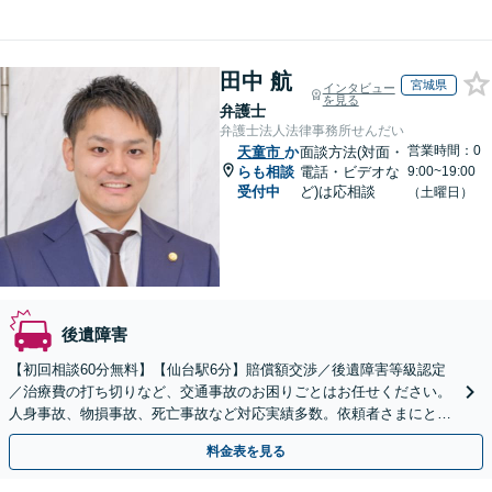
田中 航
宮城県
インタビュー
を見る
弁護士
弁護士法人法律事務所せんだい
営業時間：0
天童市
か
面談方法(対面・
らも相談
電話・ビデオな
9:00~19:00
受付中
ど)は応相談
（土曜日）
後遺障害
【初回相談60分無料】【仙台駅6分】賠償額交渉／後遺障害等級認定
／治療費の打ち切りなど、交通事故のお困りごとはお任せください。
人身事故、物損事故、死亡事故など対応実績多数。依頼者さまにとっ
て最善の解決となるよう、粘り強く交渉・対応します
料金表を見る