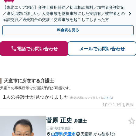
【東北エリア対応】弁護士費用特約／初回相談無料／加害者弁護対応
／違反点数に詳しい／人身事故を物損事故にした実績有／被害者との
示談交渉／過失割合の交渉／交通事故を起こしてしまった方
料金表を見る
電話でお問い合わせ
メールでお問い合わせ
天童市に所在する弁護士
天童市の事務所等での面談予約が可能です。
1
人の弁護士が見つかりました
(検索結果について詳しくは
こちら
)
1件中 1-1件を表示
菅原 正史
弁護士
天童法律事務所
山形県
天童市
天童駅
から徒歩1分
|