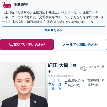
後遺障害
【土日祝日相談対応／全国対応】弁護士、パラリーガル、医療コーデ
ィネーターで構成された「交通事故専門チーム」があなたを徹底サポ
ート！【相談料：初回無料※1】不利益な話し合いが進む前に、今す
ぐ相談！
料金表を見る
電話でお問い合わせ
メールでお問い合わせ
細江 大樹
弁護
インタビューを見
る
士
樹氷の森法律事務所
山
山
山形駅
から
営業時間：本
形
形
|
日定休日
徒歩10分
県
市