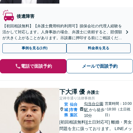
後遺障害
【初回相談無料】【弁護士費用特約利用可】損保会社の代理人経験を
活かして対応します。人身事故の場合、弁護士に依頼すると、賠償額
が大きく上がることがあります。示談書に押印する前にご相談くださ
い。【オンライン面談可】【無料駐車場あり】
事例を見る(1件)
料金表を見る
電話で面談予約
メールで面談予約
下大澤 優
弁護士
定禅寺通り法律事務所
勾当台公園
営業時間：10:00
宮
仙台
~18:00（土日祝
城
市青
駅
から徒歩
|
県
葉区
日）
10分
[初回相談無料][土日対応可] 離婚・男女
問題を主に扱っております。 LINEメッ