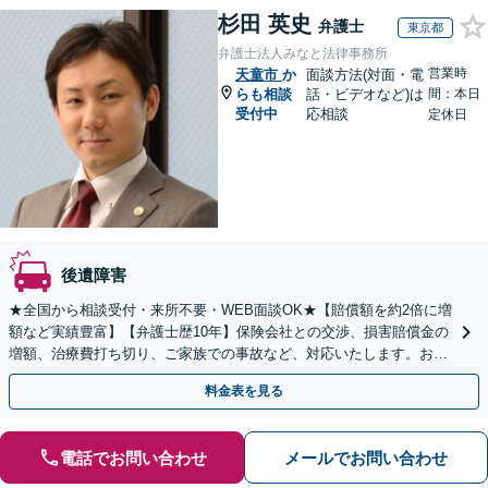
杉田 英史
弁護士
東京都
弁護士法人みなと法律事務所
営業時
天童市
か
面談方法(対面・電
らも相談
話・ビデオなど)は
間：本日
受付中
応相談
定休日
後遺障害
★全国から相談受付・来所不要・WEB面談OK★【賠償額を約2倍に増
額など実績豊富】【弁護士歴10年】保険会社との交渉、損害賠償金の
増額、治療費打ち切り、ご家族での事故など、対応いたします。お早
めにご相談ください【初回相談・着手金無料】
料金表を見る
電話でお問い合わせ
メールでお問い合わせ