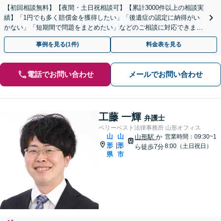
【初回相談無料】【夜間・土日祝相談可】【累計3000件以上の相談実
績】「1円でも多く賠償金を獲得したい」「後遺症の認定に納得がい
かない」「短期間で問題をまとめたい」などのご相談に対応できま
す。
事例を見る(1件)
料金表を見る
電話でお問い合わせ
メールでお問い合わせ
工藤 一輝
弁護士
ベリーベスト法律事務所 山形オフィス
山
山
山形駅
か
営業時間：09:30~1
形
形
|
8:00（土日祝日）
ら徒歩7分
県
市