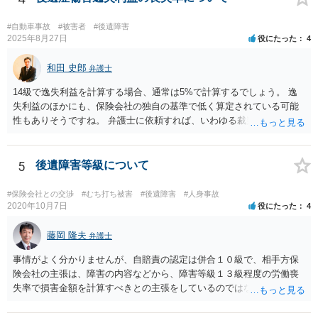
ありますので）。
#自動車事故
#被害者
#後遺障害
2025年8月27日
役にたった
4
和田 史郎
弁護士
14級で逸失利益を計算する場合、通常は5%で計算するでしょう。 逸
失利益のほかにも、保険会社の独自の基準で低く算定されている可能
性もありそうですね。 弁護士に依頼すれば、いわゆる裁判基準程度の
増額が期待できると思います。
5
後遺障害等級について
#保険会社との交渉
#むち打ち被害
#後遺障害
#人身事故
2020年10月7日
役にたった
4
藤岡 隆夫
弁護士
事情がよく分かりませんが、自賠責の認定は併合１０級で、相手方保
険会社の主張は、障害の内容などから、障害等級１３級程度の労働喪
失率で損害金額を計算すべきとの主張をしているのではないでしょう
か。 こちらの弁護士の責任ではなく、相手保険会社の姿勢が原因です
ので、弁護士を交代しても状況は変わらないでしょう。今の弁護士と