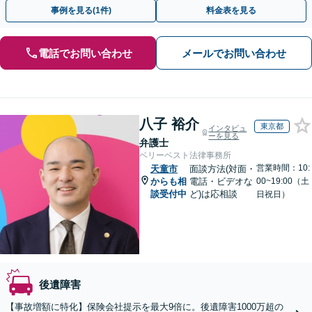
13拠点】お気軽にご相談ください。
事例を見る(1件)
料金表を見る
電話でお問い合わせ
メールでお問い合わせ
八子 裕介
東京都
インタビュ
ーを見る
弁護士
ベリーベスト法律事務所
営業時間：10:
天童市
面談方法(対面・
からも相
電話・ビデオな
00~19:00（土
談受付中
ど)は応相談
日祝日）
後遺障害
【事故増額に特化】保険会社提示を最大9倍に。後遺障害1000万超の