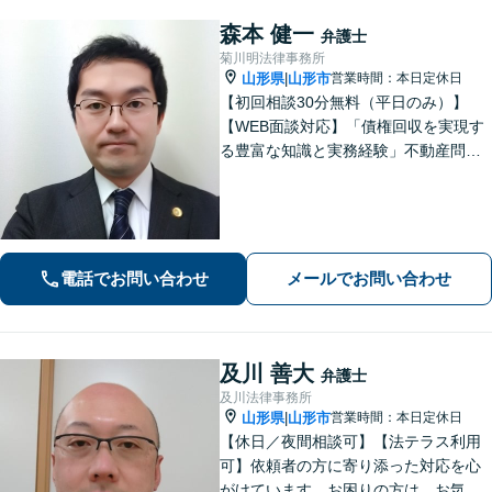
森本 健一
弁護士
菊川明法律事務所
山形県
山形市
営業時間：本日定休日
|
【初回相談30分無料（平日のみ）】
【WEB面談対応】「債権回収を実現す
る豊富な知識と実務経験」不動産問
題：賃貸借契約書の作成から入居者と
のトラブル対応まで、オーナーさまの
立場に立った解決をご提案します。
【休日・夜間相談可】
電話でお問い合わせ
メールでお問い合わせ
及川 善大
弁護士
及川法律事務所
山形県
山形市
営業時間：本日定休日
|
【休日／夜間相談可】【法テラス利用
可】依頼者の方に寄り添った対応を心
がけています。お困りの方は、お気軽