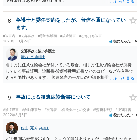
る可能性はあるかと思われます。
8
弁護士と委任契約をしたが、音信不通になってい
ます。
#被害者
#人身事故
#慰謝料増額
#後遺障害
#むち打ち被害
2023年10月24日
役にたった
5
交通事故に強い弁護士
清水 卓
弁護士
相手方に任意保険会社が付いている場合、相手方任意保険会社が所持
している事故証明、診断書•診療報酬明細書などのコピーなどを入手で
きる可能性があります。 後遺障害の一度目の申請を相手方任意保険会
社を通じて行なっている場合（事前認定）、後遺障害診断書や認定結
果と認定理由書も相手方任意保険会社から入手できる可能性がありま
す。 これらが難しくても、通院していた病院のカルテを取り付けるこ
9
事故による後遺症診断書について
と等で代替が可能な場合もあります。 事故からどの程度期間が経過し
ているがが定かではありませんが、昨年４月から既に１年半年程度経
#後遺障害
#自動車事故
#被害者
#保険会社との交渉
#慰謝料増額
#後遺障害
過しており、時効なども意識しながら対応をしておきたいところで
2022年6月6日
役にたった
3
す。 待っていても事態が打開しない可能性もあるため、依頼の対応が
可能な弁護士に個別に問い合わせ、上記の方法等を参考に進め方を相
佐山 亮介
弁護士
談してみるのが望ましいかもしれません。
どの期間治療費を出すか、という問題はありますが、保険会社からあ