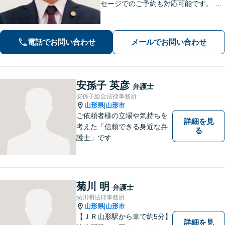
セージでのご予約も対応可能です。 LI
NEでのご予約をご希望の場合は、以下
のリンクからご登録ください。 https://l
in.ee/uFqpYWb
電話でお問い合わせ
メールでお問い合わせ
安孫子 英彦
弁護士
安孫子総合法律事務所
山形県
山形市
|
ご依頼者様の立場や気持ちを
詳細を見
考えた「信頼できる身近な弁
る
護士」です
菊川 明
弁護士
菊川明法律事務所
山形県
山形市
|
【ＪＲ山形駅から車で約5分】
詳細を見