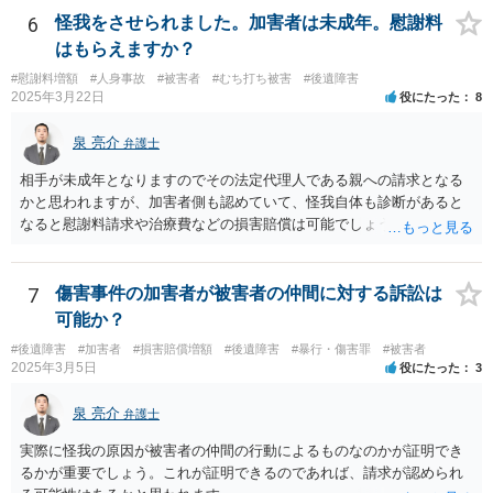
十分に打ち合わせをすることが重要だと思います。
6
怪我をさせられました。加害者は未成年。慰謝料
はもらえますか？
#慰謝料増額
#人身事故
#被害者
#むち打ち被害
#後遺障害
2025年3月22日
役にたった
8
泉 亮介
弁護士
相手が未成年となりますのでその法定代理人である親への請求となる
かと思われますが、加害者側も認めていて、怪我自体も診断があると
なると慰謝料請求や治療費などの損害賠償は可能でしょう。 整骨院へ
の通院は医師からの指示がない場合は治療に必要な通院と評価されな
い場合が多いです。 また、保険会社から提案される金額は低めに出さ
れることも多いため、その交渉のために弁護士を入れるということも
7
傷害事件の加害者が被害者の仲間に対する訴訟は
考えられるかと思われます。
可能か？
#後遺障害
#加害者
#損害賠償増額
#後遺障害
#暴行・傷害罪
#被害者
2025年3月5日
役にたった
3
泉 亮介
弁護士
実際に怪我の原因が被害者の仲間の行動によるものなのかが証明でき
るかが重要でしょう。これが証明できるのであれば、請求が認められ