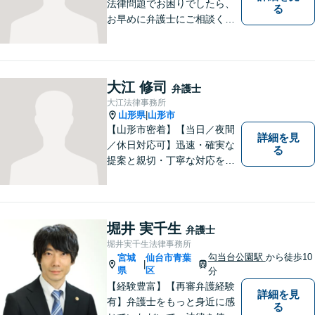
法律問題でお困りでしたら、
る
お早めに弁護士にご相談くだ
さい。 依頼者様の抱えていら
っしゃる不安や、ご希望を丁
寧にお伺いいたします。
大江 修司
弁護士
大江法律事務所
山形県
山形市
|
【山形市密着】【当日／夜間
詳細を見
／休日対応可】迅速・確実な
る
提案と親切・丁寧な対応をい
たします。必ず皆様のお力に
なりますので、お気軽にご相
談下さい。【法テラス利用
可】不安や問題について法的
堀井 実千生
弁護士
リスクを説明し、見通しを立
堀井実千生法律事務所
て、より良い解決に導くお手
勾当台公園駅
から徒歩10
宮城
仙台市青葉
|
伝いをいたします。
県
区
分
【経験豊富】【再審弁護経験
詳細を見
有】弁護士をもっと身近に感
る