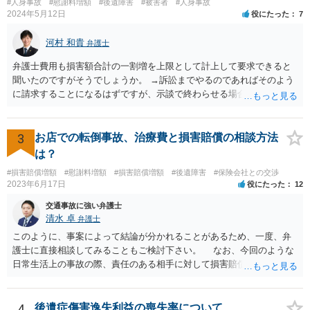
#人身事故
#慰謝料増額
#後遺障害
#被害者
#人身事故
2024年5月12日
役にたった
7
河村 和貴
弁護士
弁護士費用も損害額合計の一割増を上限として計上して要求できると
聞いたのですがそうでしょうか。 →訴訟までやるのであればそのよう
に請求することになるはずですが、示談で終わらせる場合には、そこ
は譲歩させられることが多いように思います。 LAC基準の弁護士さん
ならほとんど充足できるか多くが返ってくるイメージなので頼むのも
いいかなと思うのですが。 →LAC基準でもそうかもしれませんし、交
3
お店での転倒事故、治療費と損害賠償の相談方法
通事故事案ではより定額の費用としている法律事務所も多いように思
は？
います。費用面も含めて、弁護士さんを検討してみるとよいかもしれ
#損害賠償増額
#慰謝料増額
#損害賠償増額
#後遺障害
#保険会社との交渉
ませんね。 かなり具体的な話も多くなっているので、法律事務所に問
2023年6月17日
役にたった
12
い合わせてみるとよいと思います。
交通事故に強い弁護士
清水 卓
弁護士
このように、事案によって結論が分かれることがあるため、一度、弁
護士に直接相談してみることもご検討下さい。 なお、今回のような
日常生活上の事故の際、責任のある相手に対して損害賠償請求する際
の弁護士費用がご加入の保険から出る特約が付いている場合がありま
す（ご自宅の火災保険や自動車の任意保険等を確認してみて下さい。
加入したつもりがなくても、確認してみたら付いていたということが
4
後遺症傷害逸失利益の喪失率について