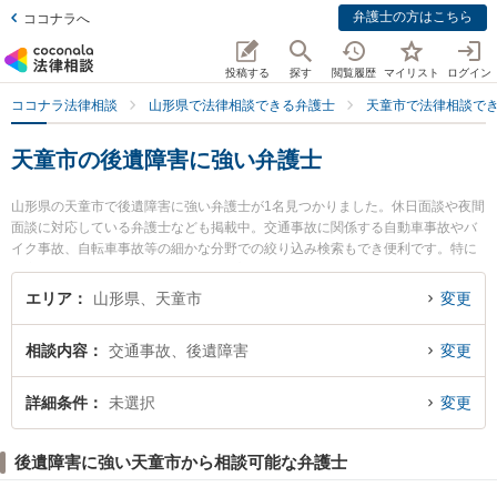
弁護士の方はこちら
ココナラへ
投稿する
探す
閲覧履歴
マイリスト
ログイン
ココナラ法律相談
山形県で法律相談できる弁護士
天童市で法律相談で
天童市の後遺障害に強い弁護士
山形県の天童市で後遺障害に強い弁護士が1名見つかりました。休日面談や夜間
面談に対応している弁護士なども掲載中。交通事故に関係する自動車事故やバ
イク事故、自転車事故等の細かな分野での絞り込み検索もでき便利です。特に
天童法律事務所の菅原 正史弁護士のプロフィール情報や弁護士費用、強みなど
が注目されています。『天童市で土日や夜間に発生した後遺障害のトラブルを
エリア
山形県、天童市
変更
今すぐに弁護士に相談したい』『後遺障害のトラブル解決の実績豊富な近くの
弁護士を検索したい』『初回相談無料で後遺障害を法律相談できる天童市内の
相談内容
交通事故、後遺障害
変更
弁護士に相談予約したい』などでお困りの相談者さんにおすすめです。
詳細条件
未選択
変更
後遺障害に強い天童市から相談可能な弁護士