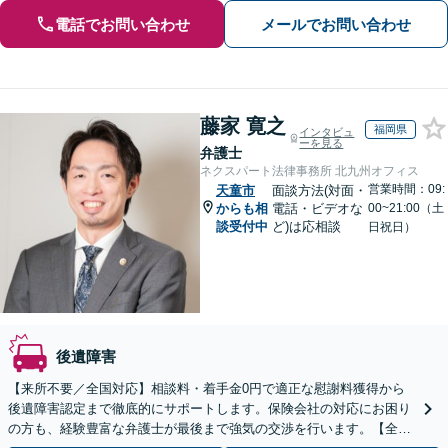
電話でお問い合わせ
メールでお問い合わせ
藤家 寛之
福岡県
インタビュ
ーを見る
弁護士
ネクスパート法律事務所 北九州オフィス
営業時間：09:
天童市
面談方法(対面・
からも相
電話・ビデオな
00~21:00（土
談受付中
ど)は応相談
日祝日）
後遺障害
【来所不要／全国対応】相談料・着手金0円で適正な慰謝料獲得から
後遺障害認定まで徹底的にサポートします。保険会社の対応にお困り
の方も、経験豊富な弁護士が最後まで強気の交渉を行います。【全国