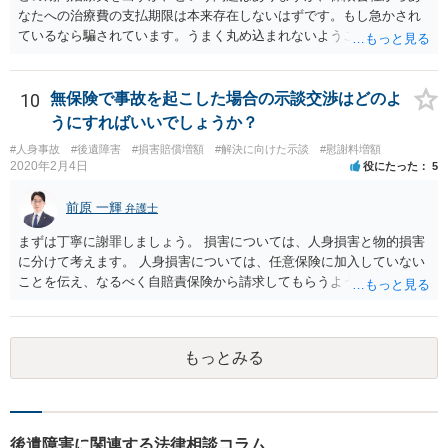
なたへの治療費の支払期限は本来存在しないはずです。もし急かされ
ているなら騙されています。うまく丸め込まれないようご注意下さ
い。 診療内科の費用を払ってもらえるかどうかは絶対の保証はありま
せんが、受診したならば提出すべきです。
10
無保険で事故を起こした場合の示談交渉はどのよ
うにすればいいでしょうか？
#人身事故
#後遺障害
#損害賠償増額
#解決に向けた示談
#慰謝料増額
2020年2月4日
役にたった
5
前原 一輝
弁護士
まずは丁寧に謝罪しましょう。 損害については、人身損害と物的損害
に分けて考えます。 人身損害については、任意保険に加入していない
ことを伝え、なるべく自賠責保険から請求してもらうようお願いして
ください。 また、治療については、健康保険を使ってもらうようにお
願いしてください。 物的損害については、請求の根拠を精査する必要
があり、写真や見積書を送ってもらい、請求金額が正当化をちゃんと
もっとみる
チェックする必要があります。 相談者様の資力がどれだけあるのかは
分かりませんが、資力に応じた対応をして行くほかありません。 訴訟
にならないようにするには、被害者の納得するような金額を提示する
しかありません。ご相談者様の誠意が伝わっているかや、 被害者のキ
ャラクターの問題もあるので、どうすればよいのかという正解はあり
後遺障害に関連する法律相談コラム