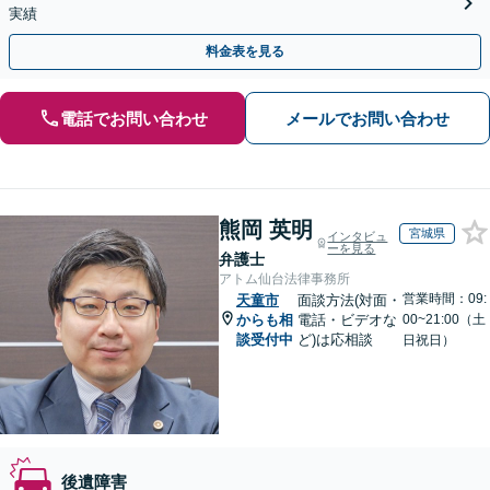
実績
料金表を見る
電話でお問い合わせ
メールでお問い合わせ
熊岡 英明
宮城県
インタビュ
ーを見る
弁護士
アトム仙台法律事務所
営業時間：09:
天童市
面談方法(対面・
からも相
電話・ビデオな
00~21:00（土
談受付中
ど)は応相談
日祝日）
後遺障害