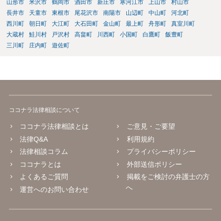
山形市
米沢市
鶴岡市
酒田市
新庄市
寒河江市
上山市
村山市
長井市
天童市
東根市
尾花沢市
南陽市
山辺町
中山町
河北町
西川町
朝日町
大江町
大石田町
金山町
最上町
舟形町
真室川町
大蔵村
鮭川村
戸沢村
高畠町
川西町
小国町
白鷹町
飯豊町
三川町
庄内町
遊佐町
ココナラ法律相談について
ココナラ法律相談とは
ご意見・ご要望
法律Q&A
利用規約
法律相談コラム
プライバシーポリシー
ココナラとは
外部送信ポリシー
よくあるご質問
掲載をご検討の弁護士の方
へ
運営へのお問い合わせ