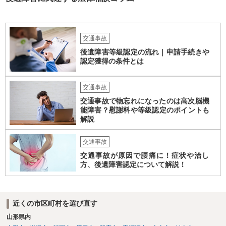
ません。どのように対応しても、訴訟に持っていく人もいます。 一人
で交渉をすることは相当大変だと思うので、弁護士に面談のうえ、場
合によっては交渉を任せた方がいいかもしれません。
交通事故
後遺障害等級認定の流れ｜申請手続きや
認定獲得の条件とは
交通事故
交通事故で物忘れになったのは高次脳機
能障害？慰謝料や等級認定のポイントも
解説
交通事故
交通事故が原因で腰痛に！症状や治し
方、後遺障害認定について解説！
近くの市区町村を選び直す
山形県内