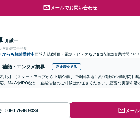
メールでお問い合わせ
卓
弁護士
人啓葉法律事務所
市
からも相談受付中
面談方法(対面・電話・ビデオなど)は応相談
営業時間：09:0
芸能・エンタメ業界
料金表を見る
B対応】【スタートアップから上場企業まで全国各地に約90社の企業顧問】
応、M&AやIPOなど、企業法務のご相談はお任せください。豊富な実績を
せ
メール