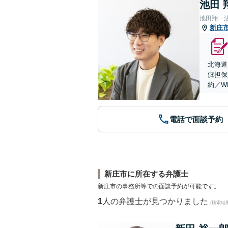
池田 
池田翔一
新庄
北海道
疵担保
約／W
電話で面談予約
新庄市に所在する弁護士
新庄市の事務所等での面談予約が可能です。
1
人の弁護士が見つかりました
(検索結