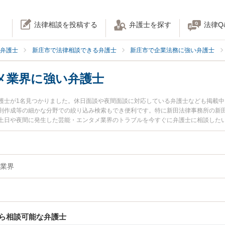
法律相談を投稿する
弁護士を探す
法律Q
弁護士
新庄市で法律相談できる弁護士
新庄市で企業法務に強い弁護士
メ業界に強い弁護士
護士が1名見つかりました。休日面談や夜間面談に対応している弁護士なども掲載
則作成等の細かな分野での絞り込み検索もでき便利です。特に新田法律事務所の新田
土日や夜間に発生した芸能・エンタメ業界のトラブルを今すぐに弁護士に相談した
無料で芸能・エンタメ業界を法律相談できる新庄市内の弁護士に相談予約したい』
業界
ら相談可能な弁護士