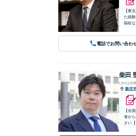
【東北
た経験
福祉な
電話でお問い合わ
柴田 
LBX法律
新庄
【全国
者から
さい【