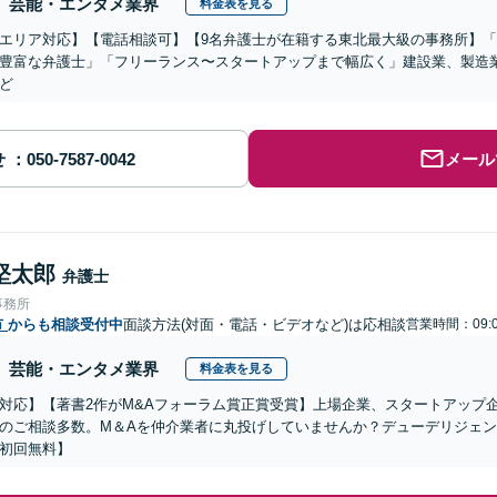
芸能・エンタメ業界
料金表を見る
エリア対応】【電話相談可】【9名弁護士が在籍する東北最大級の事務所】「
豊富な弁護士」「フリーランス〜スタートアップまで幅広く」建設業、製造業
ど
せ
メール
堅太郎
弁護士
事務所
市
からも相談受付中
面談方法(対面・電話・ビデオなど)は応相談
営業時間：09:0
芸能・エンタメ業界
料金表を見る
対応】【著書2作がM&Aフォーラム賞正賞受賞】上場企業、スタートアップ
のご相談多数。M＆Aを仲介業者に丸投げしていませんか？デューデリジェ
初回無料】