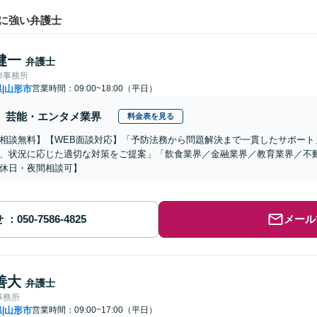
に強い弁護士
健一
弁護士
律事務所
県
山形市
営業時間：09:00~18:00（平日）
|
芸能・エンタメ業界
料金表を見る
相談無料】【WEB面談対応】「予防法務から問題解決まで一貫したサポート
、状況に応じた適切な対策をご提案」「飲食業界／金融業界／教育業界／不
休日・夜間相談可】
せ
メール
善大
弁護士
事務所
県
山形市
営業時間：09:00~17:00（平日）
|