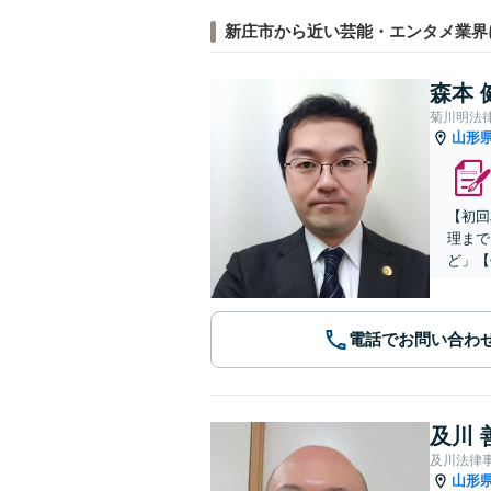
新庄市から近い芸能・エンタメ業界
森本 
菊川明法
山形
【初回
理まで
ど」【
電話でお問い合わ
及川 
及川法律
山形