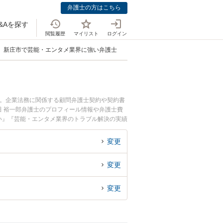
弁護士の方はこちら
&Aを探す
閲覧履歴
マイリスト
ログイン
新庄市で芸能・エンタメ業界に強い弁護士
中。企業法務に関係する顧問弁護士契約や契約書
 裕一郎弁護士のプロフィール情報や弁護士費
い』『芸能・エンタメ業界のトラブル解決の実績
などでお困りの相談者さんにおすすめです。
変更
変更
変更