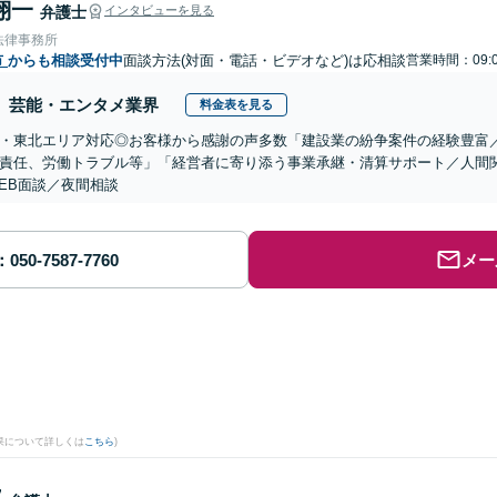
翔一
弁護士
インタビューを見る
法律事務所
市
からも相談受付中
面談方法(対面・電話・ビデオなど)は応相談
営業時間：09:0
芸能・エンタメ業界
料金表を見る
・東北エリア対応◎お客様から感謝の声多数「建設業の紛争案件の経験豊富
責任、労働トラブル等」「経営者に寄り添う事業承継・清算サポート／人間
EB面談／夜間相談
メー
果について詳しくは
こちら
)