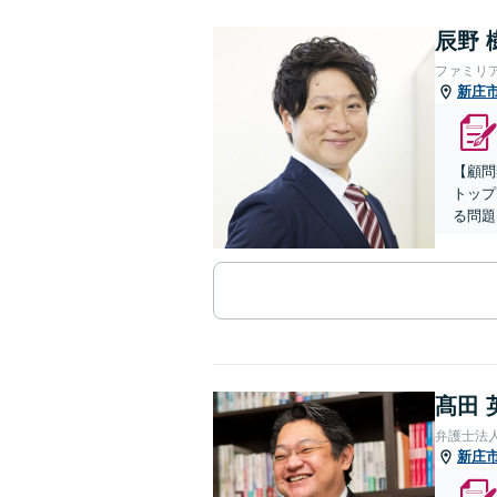
辰野 
ファミリ
新庄
【顧問
トップ
る問題
髙田 
弁護士法
新庄