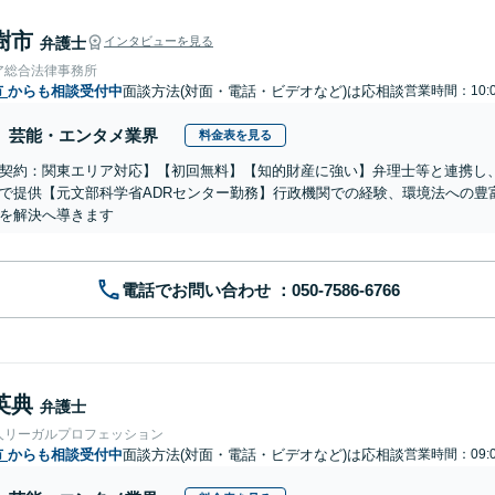
樹市
弁護士
インタビューを見る
ア総合法律事務所
市
からも相談受付中
面談方法(対面・電話・ビデオなど)は応相談
営業時間：10:0
芸能・エンタメ業界
料金表を見る
契約：関東エリア対応】【初回無料】【知的財産に強い】弁理士等と連携し
で提供【元文部科学省ADRセンター勤務】行政機関での経験、環境法への豊
を解決へ導きます
電話でお問い合わせ
英典
弁護士
人リーガルプロフェッション
市
からも相談受付中
面談方法(対面・電話・ビデオなど)は応相談
営業時間：09:0