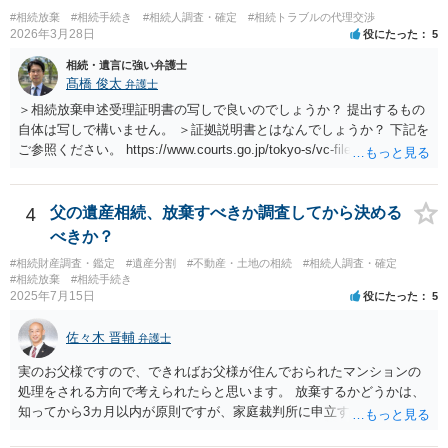
#相続放棄
#相続手続き
#相続人調査・確定
#相続トラブルの代理交渉
2026年3月28日
役にたった
5
相続・遺言に強い弁護士
髙橋 俊太
弁護士
＞相続放棄申述受理証明書の写しで良いのでしょうか？ 提出するもの
自体は写しで構いません。 ＞証拠説明書とはなんでしょうか？ 下記を
ご参照ください。 https://www.courts.go.jp/tokyo-s/vc-files/tokyo-s/file/
14-1kisairei.pdf
4
父の遺産相続、放棄すべきか調査してから決める
べきか？
#相続財産調査・鑑定
#遺産分割
#不動産・土地の相続
#相続人調査・確定
#相続放棄
#相続手続き
2025年7月15日
役にたった
5
佐々木 晋輔
弁護士
実のお父様ですので、できればお父様が住んでおられたマンションの
処理をされる方向で考えられたらと思います。 放棄するかどうかは、
知ってから3カ月以内が原則ですが、家庭裁判所に申立すれば3カ月の
期間を伸長することができます。 その間に、財産の状況を調査して、