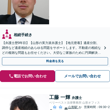
相続手続き
【弁護士歴9年目】【山形の実力派弁護士】【地元密着】遺産分割、
調停など遺産相続のあらゆる問題をサポートします。不動産の相続な
どの複雑な問題もお任せください。大切なご家族のために円満解決を
目指します】
料金表を見る
電話でお問い合わせ
メールでお問い合わせ
工藤 一輝
弁護士
ベリーベスト法律事務所 山形オフィス
山
山
山形駅
か
営業時間：09:30~2