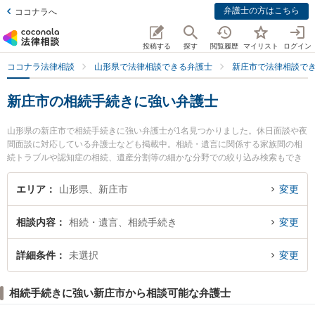
弁護士の方はこちら
ココナラへ
投稿する
探す
閲覧履歴
マイリスト
ログイン
ココナラ法律相談
山形県で法律相談できる弁護士
新庄市で法律相談で
新庄市の相続手続きに強い弁護士
山形県の新庄市で相続手続きに強い弁護士が1名見つかりました。休日面談や夜
間面談に対応している弁護士なども掲載中。相続・遺言に関係する家族間の相
続トラブルや認知症の相続、遺産分割等の細かな分野での絞り込み検索もでき
便利です。特に新田法律事務所の新田 裕一郎弁護士のプロフィール情報や弁護
士費用、強みなどが注目されています。『新庄市で土日や夜間に発生した相続
エリア
山形県、新庄市
変更
手続きのトラブルを今すぐに弁護士に相談したい』『相続手続きのトラブル解
決の実績豊富な近くの弁護士を検索したい』『初回相談無料で相続手続きを法
相談内容
相続・遺言、相続手続き
変更
律相談できる新庄市内の弁護士に相談予約したい』などでお困りの相談者さん
におすすめです。
詳細条件
未選択
変更
相続手続きに強い新庄市から相談可能な弁護士