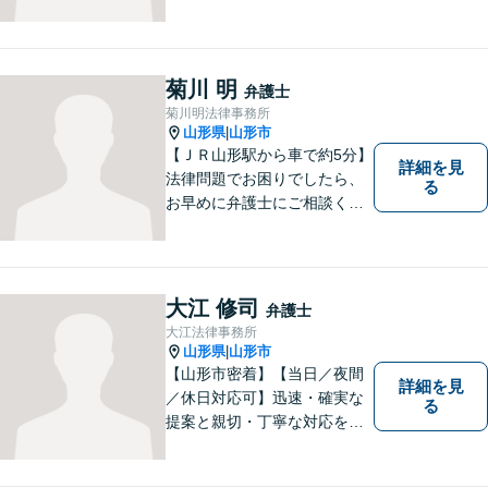
菊川 明
弁護士
菊川明法律事務所
山形県
山形市
|
【ＪＲ山形駅から車で約5分】
詳細を見
法律問題でお困りでしたら、
る
お早めに弁護士にご相談くだ
さい。 依頼者様の抱えていら
っしゃる不安や、ご希望を丁
寧にお伺いいたします。
大江 修司
弁護士
大江法律事務所
山形県
山形市
|
【山形市密着】【当日／夜間
詳細を見
／休日対応可】迅速・確実な
る
提案と親切・丁寧な対応をい
たします。必ず皆様のお力に
なりますので、お気軽にご相