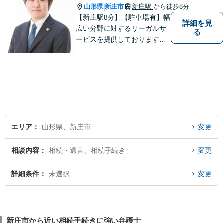
山形県
新庄市
新庄駅
から徒歩8分
|
【新庄駅8分】【駐車場有】幅
詳細を見
広い分野に対するリーガルサ
る
ービスを提供しております。
「依頼者のために何ができる
かをとことん考え、最善の法
律サポートを提供する」こと
を常に意識し、依頼者のお悩
み解決に全力を注ぎます。ま
ずは、お気軽にご相談くださ
い。
エリア
山形県、新庄市
変更
相談内容
相続・遺言、相続手続き
変更
詳細条件
未選択
変更
新庄市から近い相続手続きに強い弁護士