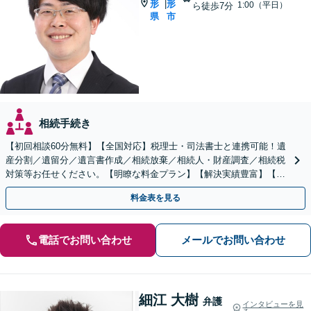
形
形
|
1:00（平日）
ら徒歩7分
県
市
相続手続き
【初回相談60分無料】【全国対応】税理士・司法書士と連携可能！遺
産分割／遺留分／遺言書作成／相続放棄／相続人・財産調査／相続税
対策等お任せください。【明瞭な料金プラン】【解決実績豊富】【電
話相談可】
料金表を見る
電話でお問い合わせ
メールでお問い合わせ
細江 大樹
弁護
インタビューを見