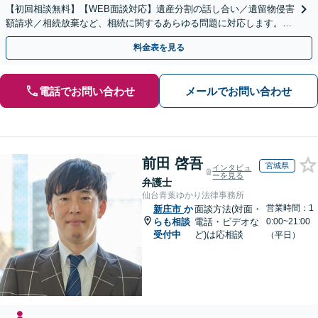
【初回相談無料】【WEB面談対応】遺産分割の話し合い／遺留物侵害
額請求／相続放棄など、相続に関するあらゆる問題に対応します。ご
事情やご意向を丁寧にお聞きし、有利な解決を目指します
料金表を見る
電話でお問い合わせ
メールでお問い合わせ
前田 啓吾
宮城県
インタビュ
ーを見る
弁護士
仙台青葉ゆかり法律事務所
営業時間：1
新庄市
か
面談方法(対面・
らも相談
電話・ビデオな
0:00~21:00
受付中
ど)は応相談
（平日）