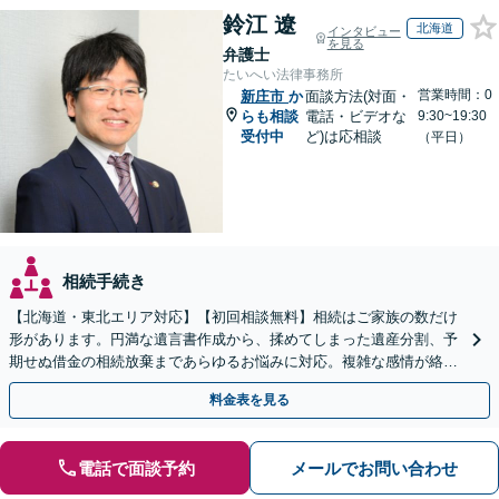
鈴江 遼
北海道
インタビュー
を見る
弁護士
たいへい法律事務所
営業時間：0
新庄市
か
面談方法(対面・
らも相談
電話・ビデオな
9:30~19:30
受付中
ど)は応相談
（平日）
相続手続き
【北海道・東北エリア対応】【初回相談無料】相続はご家族の数だけ
形があります。円満な遺言書作成から、揉めてしまった遺産分割、予
期せぬ借金の相続放棄まであらゆるお悩みに対応。複雑な感情が絡む
相続トラブルもまずはご相談ください。WEB面談可。
料金表を見る
電話で面談予約
メールでお問い合わせ