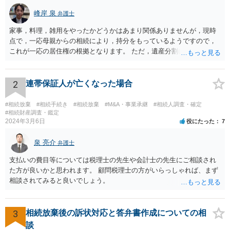
峰岸 泉
弁護士
家事，料理，雑用をやったかどうかはあまり関係ありませんが，現時
点で，一応母親からの相続により，持分をもっているようですので，
これが一応の居住権の根拠となります。 ただ，遺産分割により，母の
持分を父親が取得した場合，住み続けるのは難しいかも知れません。
2
連帯保証人が亡くなった場合
#相続放棄
#相続手続き
#相続放棄
#M&A・事業承継
#相続人調査・確定
#相続財産調査・鑑定
2024年3月6日
役にたった
7
泉 亮介
弁護士
支払いの費目等については税理士の先生や会計士の先生にご相談され
た方が良いかと思われます。 顧問税理士の方がいらっしゃれば、まず
相談されてみると良いでしょう。
3
相続放棄後の訴状対応と答弁書作成についての相
談