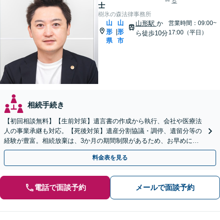
る
士
樹氷の森法律事務所
山
山
山形駅
か
営業時間：09:00~
形
形
|
17:00（平日）
ら徒歩10分
県
市
相続手続き
【初回相談無料】【生前対策】遺言書の作成から執行、会社や医療法
人の事業承継も対応。【死後対策】遺産分割協議・調停、遺留分等の
経験が豊富。相続放棄は、3か月の期間制限があるため、お早めにご
相談ください。【オンライン面談可】【無料駐車場あり】
料金表を見る
電話で面談予約
メールで面談予約