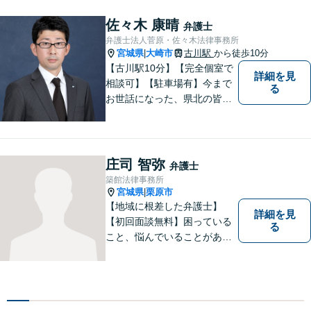
談下さい。【法テラス利用
可】不安や問題について法的
佐々木 康晴
弁護士
リスクを説明し、見通しを立
弁護士法人菅原・佐々木法律事務所
て、より良い解決に導くお手
宮城県
大崎市
古川駅
から徒歩10分
|
伝いをいたします。
【古川駅10分】【完全個室で
詳細を見
相談可】【駐車場有】今まで
る
お世話になった、県北の皆さ
んに弁護士として恩返しがで
きたらと考えています。 何か
お困りのことがありました
ら、お気軽にお声がけくださ
庄司 智弥
弁護士
い。
築館法律事務所
宮城県
栗原市
|
【地域に根差した弁護士】
詳細を見
【初回面談無料】困っている
る
こと、悩んでいることがあっ
たら、「こんなことで相談し
ていいのか」と悩まず、 ひと
まず弁護士に相談してみてく
ださい。離婚問題／借金問題