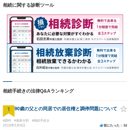
／交通事故／刑事事件など、
相続に関する診断ツール
幅広く対応。【夜間／休日対
応可能】
相続手続きの法律Q&Aランキング
1
90歳の父との同居での居住権と調停問題について
#調停
#遺産分割
#相続手続き
2018年5月9日
役にたった
52