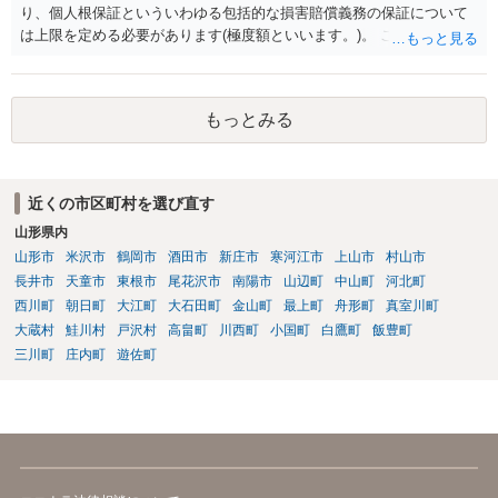
り、個人根保証といういわゆる包括的な損害賠償義務の保証について
は上限を定める必要があります(極度額といいます。)。 この書式にサ
インしても、実際は連帯保証部分は民法465条の2②により無効とな
り、会社側は請求できない可能性が高そうです。
もっとみる
近くの市区町村を選び直す
山形県内
山形市
米沢市
鶴岡市
酒田市
新庄市
寒河江市
上山市
村山市
長井市
天童市
東根市
尾花沢市
南陽市
山辺町
中山町
河北町
西川町
朝日町
大江町
大石田町
金山町
最上町
舟形町
真室川町
大蔵村
鮭川村
戸沢村
高畠町
川西町
小国町
白鷹町
飯豊町
三川町
庄内町
遊佐町