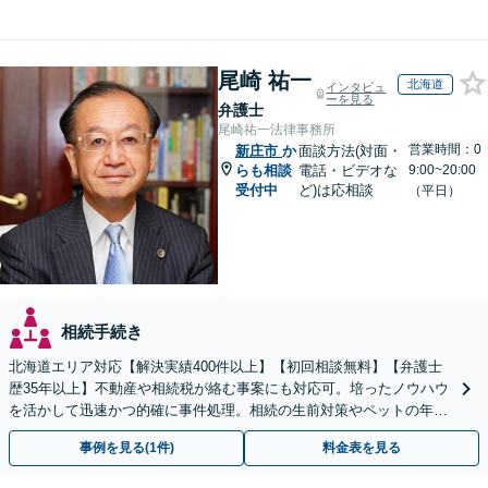
尾崎 祐一
北海道
インタビュ
ーを見る
弁護士
尾崎祐一法律事務所
営業時間：0
新庄市
か
面談方法(対面・
らも相談
電話・ビデオな
9:00~20:00
受付中
ど)は応相談
（平日）
相続手続き
北海道エリア対応【解決実績400件以上】【初回相談無料】【弁護士
歴35年以上】不動産や相続税が絡む事案にも対応可。培ったノウハウ
を活かして迅速かつ的確に事件処理。相続の生前対策やペットの年金
システムもお任せ【完全個室】【自衛隊前駅8分】
事例を見る(1件)
料金表を見る