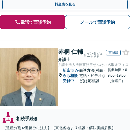
があるため、お早めにご相談ください。【無料駐車場あり】
料金表を見る
電話で面談予約
メールで面談予約
赤桐 仁輔
宮城県
インタビュ
ーを見る
弁護士
弁護士法人法律事務所せんだい 名取オフィス
営業時間：0
新庄市
か
面談方法(対面・
らも相談
電話・ビデオな
9:00~19:00
受付中
ど)は応相談
（金曜日）
相続手続き
【遺産分割や遺留分に注力】【東北各地より相談・解決実績多数】