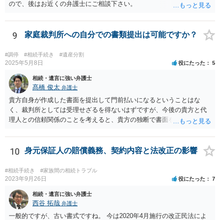
ので、後はお近くの弁護士にご相談下さい。
9
家庭裁判所への自分での書類提出は可能ですか？
#調停
#相続手続き
#遺産分割
2025年5月8日
役にたった
5
相続・遺言に強い弁護士
髙橋 俊太
弁護士
貴方自身が作成した書面を提出して門前払いになるということはな
く、裁判所としては受理せざるを得ないはずですが、今後の貴方と代
理人との信頼関係のことを考えると、貴方の独断で書面を提出したり
裁判所に電話したりするのはお勧めしにくいところです。 現在の弁護
士が主張書面の提出を渋っているようですが、弁護士として提出の実
益がないと考えている可能性もあると思いますので、そのあたりも含
10
身元保証人の賠償義務、契約内容と法改正の影響
めて、弁護士見解を確認等するためによく打ち合わせた方がよいと思
います。単に面倒臭いということで書面提出をしないということであ
#相続手続き
#家族間の相続トラブル
れば、当該弁護士との委任関係を修了した上で、貴方のほうで書面提
2023年9月26日
役にたった
7
出することを検討なさった方がよいでしょう。
相続・遺言に強い弁護士
西谷 拓哉
弁護士
一般的ですが、古い書式ですね。 今は2020年4月施行の改正民法によ