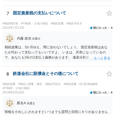
だと思いますので、葬儀→葬儀費用を相続財産から支出→相続放棄申
述の手続ということだと思いますが) ただ、葬儀費用ならいくらでもよ
いということではなく、身分相応の、社会的儀式として当然認められ
7
固定資産税の支払いについて
る程度の金額に留まると考えた方がよいです。 もし、相続人の皆さん
に葬儀費用を支出する経済力がなく、質素な葬儀を行った費用であれ
#相続税対策
#不動産・土地の相続
#相続放棄
#相続手続き
ば相続財産から支出しても単純承認と認められない可能性が高いの
2022年7月13日
役にたった
4
で、相続放棄申述が受理される可能性も高いと思います。
内藤 政信
弁護士
相続放棄は、3か月ゆえ、間に合わないでしょう。 固定資産税はあな
たが代わって支払ってもいいですよ。 いまは、共有になっているの
で、あなたも3分の1支払う義務があります。 遺産分割協議をして、不
動産取得者を決めて、相続登記する必要があります。 登記名義人に支
払い義務があります。
8
鉄道会社に賠償金とその後について
#相続放棄
#相続人調査・確定
#相続手続き
#相続放棄
#口座凍結解除
#不動産・土地の相続
2019年6月28日
役にたった
6
匿名A
弁護士
情報を小出しにされますといつまでも質問と回答にキリがありません