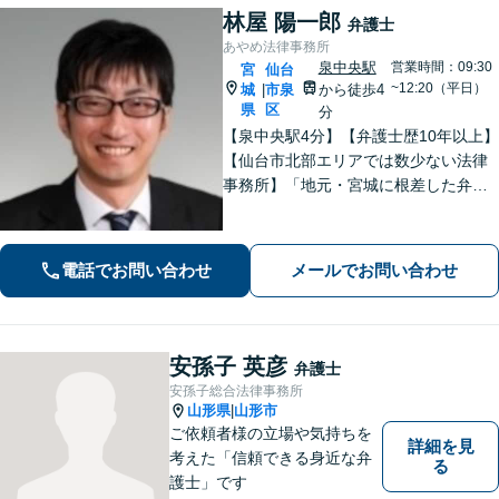
林屋 陽一郎
弁護士
あやめ法律事務所
泉中央駅
営業時間：09:30
宮
仙台
~12:20（平日）
城
市泉
から徒歩4
|
県
区
分
【泉中央駅4分】【弁護士歴10年以上】
【仙台市北部エリアでは数少ない法律
事務所】「地元・宮城に根差した弁護
活動／仙台市青葉区、泉区、富谷市、
大和町、利府町など」
電話でお問い合わせ
メールでお問い合わせ
安孫子 英彦
弁護士
安孫子総合法律事務所
山形県
山形市
|
ご依頼者様の立場や気持ちを
詳細を見
考えた「信頼できる身近な弁
る
護士」です