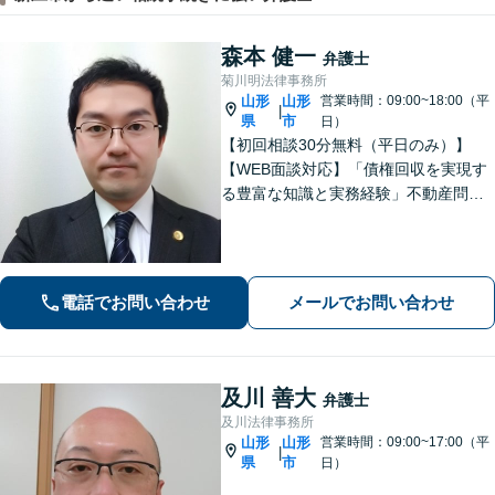
森本 健一
弁護士
菊川明法律事務所
山形
山形
営業時間：09:00~18:00（平
|
県
市
日）
【初回相談30分無料（平日のみ）】
【WEB面談対応】「債権回収を実現す
る豊富な知識と実務経験」不動産問
題：賃貸借契約書の作成から入居者と
のトラブル対応まで、オーナーさまの
立場に立った解決をご提案します。
【休日・夜間相談可】
電話でお問い合わせ
メールでお問い合わせ
及川 善大
弁護士
及川法律事務所
山形
山形
営業時間：09:00~17:00（平
|
県
市
日）