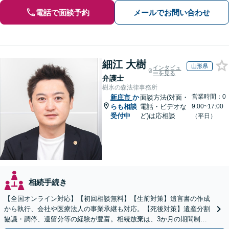
電話で面談予約
メールでお問い合わせ
細江 大樹
山形県
インタビュ
ーを見る
弁護士
樹氷の森法律事務所
営業時間：0
新庄市
か
面談方法(対面・
らも相談
電話・ビデオな
9:00~17:00
受付中
ど)は応相談
（平日）
相続手続き
【全国オンライン対応】【初回相談無料】【生前対策】遺言書の作成
から執行、会社や医療法人の事業承継も対応。【死後対策】遺産分割
協議・調停、遺留分等の経験が豊富。相続放棄は、3か月の期間制限