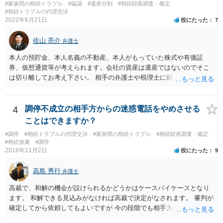
#家族間の相続トラブル
#協議
#遺産分割
#相続財産調査・鑑定
す(あくまで遺産分割に関係することに留める方が、裁判所や調停委員
#相続トラブルの代理交渉
の方に事情を理解してもらいやすいと思います)。
2022年6月21日
役にたった
7
佐山 亮介
弁護士
本人の預貯金、本人名義の不動産、本人がもっていた株式や有価証
券、仮想通貨等が考えられます。会社の資産は遺産ではないのでそこ
は切り離してお考え下さい。 相手の弁護士や税理士に頼んでも守秘義
務を理由に断られる可能性が高いです。 資料は調停を起こしてから任
意に開示を求め、応じなければ「調査嘱託」という手続きを使って銀
行等に照会をかけることになるでしょう。 不動産は、相続登記が済ん
4
調停不成立の相手方からの迷惑電話をやめさせる
でいなければ市役所ないし区役所に、お子様と義父様のつながりがわ
ことはできますか？
かる戸籍一式を揃えてもちこみ、「名寄せ」という手続きをすると、
#調停
#相続トラブルの代理交渉
#家族間の相続トラブル
#相続財産調査・鑑定
分かると思います。遺産分割協議書の偽造等により既に相続登記され
#相続放棄
#調停
てしまっている場合は、住所などに当たりをつけて登記名義を調べて
2018年11月2日
役にたった
9
探すことになるでしょう。 代理人弁護士を立てられるのはおすすめで
すが、現代では、各々が自由に価格設定をしていますので、特に相場
高島 秀行
弁護士
はお示しできません。ただし、かつて日本弁護士連合会が設けていた
報酬基準を踏まえて価格設定している弁護士は一定数いると思います
高裁で、和解の機会が設けられるかどうかはケースバイケースとなり
ので、それが一応の目安となるでしょう。
ます。 和解できる見込みがなければ高裁で決定がなされます。 審判が
確定してから依頼してもよいですが 今の段階でも相手方の連絡が迷惑
であれば 弁護士に依頼してもよいと思います。