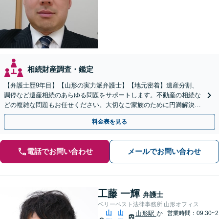
相続財産調査・鑑定
【弁護士歴9年目】【山形の実力派弁護士】【地元密着】遺産分割、
調停など遺産相続のあらゆる問題をサポートします。不動産の相続な
どの複雑な問題もお任せください。大切なご家族のために円満解決を
目指します】
料金表を見る
電話でお問い合わせ
メールでお問い合わせ
工藤 一輝
弁護士
ベリーベスト法律事務所 山形オフィス
山
山
山形駅
か
営業時間：09:30~2