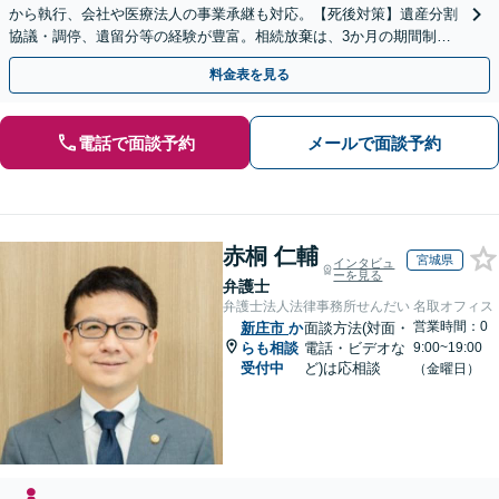
から執行、会社や医療法人の事業承継も対応。【死後対策】遺産分割
協議・調停、遺留分等の経験が豊富。相続放棄は、3か月の期間制限
があるため、お早めにご相談ください。【無料駐車場あり】
料金表を見る
電話で面談予約
メールで面談予約
赤桐 仁輔
宮城県
インタビュ
ーを見る
弁護士
弁護士法人法律事務所せんだい 名取オフィス
営業時間：0
新庄市
か
面談方法(対面・
らも相談
電話・ビデオな
9:00~19:00
受付中
ど)は応相談
（金曜日）