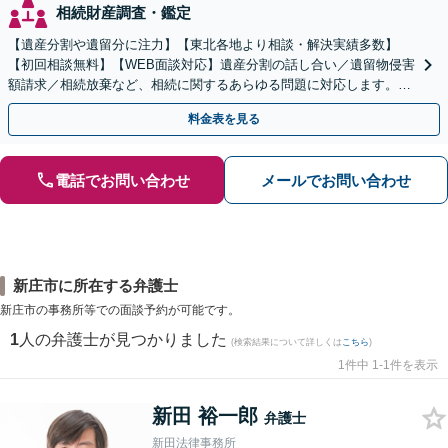
相続財産調査・鑑定
【遺産分割や遺留分に注力】【東北各地より相談・解決実績多数】
【初回相談無料】【WEB面談対応】遺産分割の話し合い／遺留物侵害
額請求／相続放棄など、相続に関するあらゆる問題に対応します。ご
事情やご意向を丁寧にお聞きし、有利な解決を目指します
料金表を見る
電話でお問い合わせ
メールでお問い合わせ
新庄市に所在する弁護士
新庄市の事務所等での面談予約が可能です。
1
人の弁護士が見つかりました
(検索結果について詳しくは
こちら
)
1件中 1-1件を表示
新田 裕一郎
弁護士
新田法律事務所