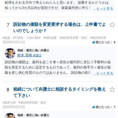
処理をされる方向で考えられたらと思います。 放棄するかどうかは、
知ってから3カ月以内が原則ですが、家庭裁判所に申立すれば3カ月の
期間を伸長することができます。 その間に、財産の状況を調査して、
放棄するかどうか決めることができます。 銀行やサラ金が数年も放置
することはありませんので、数年後に借金が発見される可能性はほぼ
7
訴訟物の価額を変更要求する場合は、上申書でよ
ありません。 なお、私が扱った相続放棄を検討していた案件で、期間
いのでしょうか？
伸長して調査したところ、サラ金に対する過払金など相当な財産が見
#協議
#不動産・土地の相続
#相続放棄
#相続財産調査・鑑定
#相続税対策
つかったため相続したという事例がありました。
2018年3月11日
役にたった
6
相続・遺言に強い弁護士
鈴木 崇裕
弁護士
訴訟物の価額は、裁判を起こす者＝原告が裁判所に支払う手数料の金
額を算定するために設定するものであって、裁判の相手方＝被告が疑
義を差し挟む性質のものではありません。 訴訟物の価額自体が裁判の
目的（審理の対象）となることもありませんので、上申書や証拠を出
したとしても、変更されることはありません。
8
相続について弁護士に相談するタイミングを教え
て下さい
#遺産分割
#相続財産調査・鑑定
2018年9月27日
役にたった
7
相続・遺言に強い弁護士