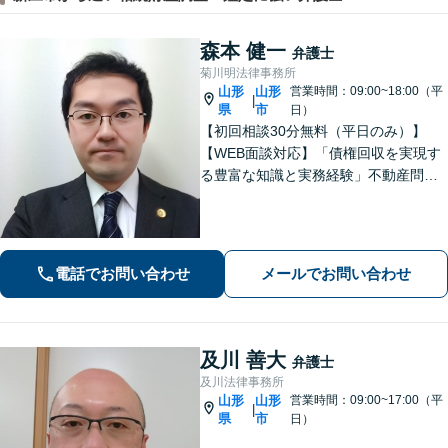
森本 健一
弁護士
菊川明法律事務所
山形
山形
営業時間：09:00~18:00（平
|
県
市
日）
【初回相談30分無料（平日のみ）】
【WEB面談対応】「債権回収を実現す
る豊富な知識と実務経験」不動産問
題：賃貸借契約書の作成から入居者と
のトラブル対応まで、オーナーさまの
立場に立った解決をご提案します。
【休日・夜間相談可】
電話でお問い合わせ
メールでお問い合わせ
及川 善大
弁護士
及川法律事務所
山形
山形
営業時間：09:00~17:00（平
|
県
市
日）