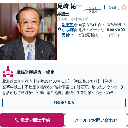
尾崎 祐一
北海道
インタビュ
ーを見る
弁護士
尾崎祐一法律事務所
営業時間：0
新庄市
か
面談方法(対面・
らも相談
電話・ビデオな
9:00~20:00
受付中
ど)は応相談
（平日）
相続財産調査・鑑定
北海道エリア対応【解決実績400件以上】【初回相談無料】【弁護士
歴35年以上】不動産や相続税が絡む事案にも対応可。培ったノウハウ
を活かして迅速かつ的確に事件処理。相続の生前対策やペットの年金
システムもお任せ【完全個室】【自衛隊前駅8分】
料金表を見る
電話で面談予約
メールでお問い合わせ