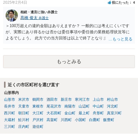
2025年2月4日
役にたった
4
相続・遺言に強い弁護士
髙橋 俊太
弁護士
＞100万超えの違約金額はありえますか？ 一般的には考えにくいです
が、実際にあり得るかは否かは委任事項や委任後の業務処理状況等に
よるでしょう。 此方での当方回答は以上で終了となりますが、参考に
なりましたら幸いです。
もっとみる
近くの市区町村を選び直す
山形県内
山形市
米沢市
鶴岡市
酒田市
新庄市
寒河江市
上山市
村山市
長井市
天童市
東根市
尾花沢市
南陽市
山辺町
中山町
河北町
西川町
朝日町
大江町
大石田町
金山町
最上町
舟形町
真室川町
大蔵村
鮭川村
戸沢村
高畠町
川西町
小国町
白鷹町
飯豊町
三川町
庄内町
遊佐町