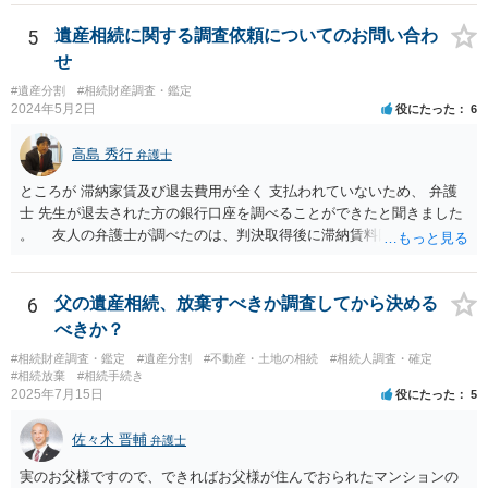
5
遺産相続に関する調査依頼についてのお問い合わ
せ
#遺産分割
#相続財産調査・鑑定
2024年5月2日
役にたった
6
高島 秀行
弁護士
ところが 滞納家賃及び退去費用が全く 支払われていないため、 弁護
士 先生が退去された方の銀行口座を調べることができたと聞きました
。 友人の弁護士が調べたのは、判決取得後に滞納賃料回収のため
に、預金の有無及び残高の開示を求めたもので 判決を取るために、
預金の入出金履歴を調べたわけではありません。 残念ながら、事案
や目的も異なりますし、開示の内容も異なります。
6
父の遺産相続、放棄すべきか調査してから決める
べきか？
#相続財産調査・鑑定
#遺産分割
#不動産・土地の相続
#相続人調査・確定
#相続放棄
#相続手続き
2025年7月15日
役にたった
5
佐々木 晋輔
弁護士
実のお父様ですので、できればお父様が住んでおられたマンションの