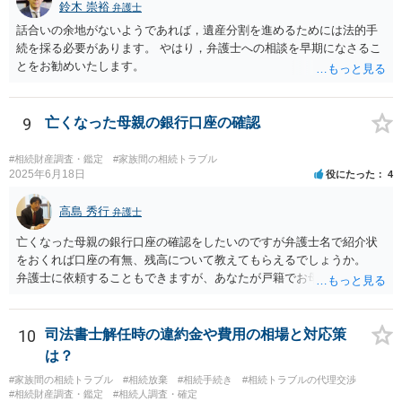
鈴木 崇裕
弁護士
話合いの余地がないようであれば，遺産分割を進めるためには法的手
続を採る必要があります。 やはり，弁護士への相談を早期になさるこ
とをお勧めいたします。
9
亡くなった母親の銀行口座の確認
#相続財産調査・鑑定
#家族間の相続トラブル
2025年6月18日
役にたった
4
高島 秀行
弁護士
亡くなった母親の銀行口座の確認をしたいのですが弁護士名で紹介状
をおくれば口座の有無、残高について教えてもらえるでしょうか。
弁護士に依頼することもできますが、あなたが戸籍でお母さんの相続
人であり、相続人本人であることなどを証明すれば、口座の有無や残
高は教えてくれると思います。 自分ではよくわからないということ
であれば、弁護士に相談し依頼されたら良いと思います。
10
司法書士解任時の違約金や費用の相場と対応策
は？
#家族間の相続トラブル
#相続放棄
#相続手続き
#相続トラブルの代理交渉
#相続財産調査・鑑定
#相続人調査・確定