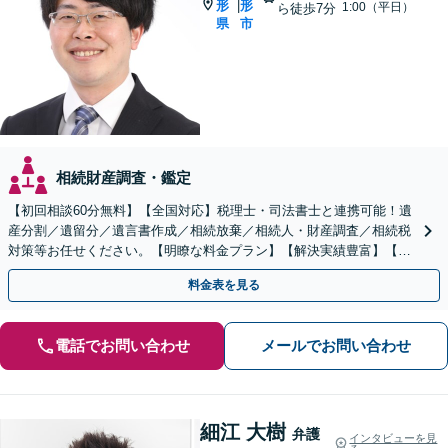
形
形
|
1:00（平日）
ら徒歩7分
県
市
相続財産調査・鑑定
【初回相談60分無料】【全国対応】税理士・司法書士と連携可能！遺
産分割／遺留分／遺言書作成／相続放棄／相続人・財産調査／相続税
対策等お任せください。【明瞭な料金プラン】【解決実績豊富】【電
話相談可】
料金表を見る
電話でお問い合わせ
メールでお問い合わせ
細江 大樹
弁護
インタビューを見