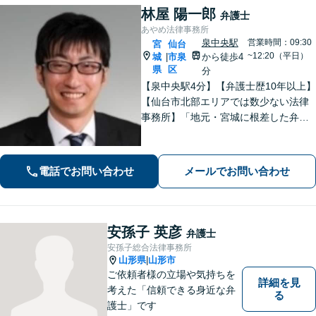
林屋 陽一郎
弁護士
あやめ法律事務所
泉中央駅
営業時間：09:30
宮
仙台
~12:20（平日）
城
市泉
から徒歩4
|
県
区
分
【泉中央駅4分】【弁護士歴10年以上】
【仙台市北部エリアでは数少ない法律
事務所】「地元・宮城に根差した弁護
活動／仙台市青葉区、泉区、富谷市、
大和町、利府町など」
電話でお問い合わせ
メールでお問い合わせ
安孫子 英彦
弁護士
安孫子総合法律事務所
山形県
山形市
|
ご依頼者様の立場や気持ちを
詳細を見
考えた「信頼できる身近な弁
る
護士」です