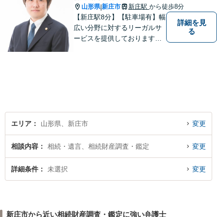
山形県
新庄市
新庄駅
から徒歩8分
|
【新庄駅8分】【駐車場有】幅
詳細を見
広い分野に対するリーガルサ
る
ービスを提供しております。
「依頼者のために何ができる
かをとことん考え、最善の法
律サポートを提供する」こと
を常に意識し、依頼者のお悩
み解決に全力を注ぎます。ま
ずは、お気軽にご相談くださ
い。
エリア
山形県、新庄市
変更
相談内容
相続・遺言、相続財産調査・鑑定
変更
詳細条件
未選択
変更
新庄市から近い相続財産調査・鑑定に強い弁護士