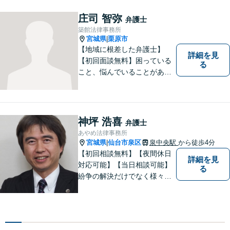
談下さい。【法テラス利用
可】不安や問題について法的
庄司 智弥
弁護士
リスクを説明し、見通しを立
築館法律事務所
て、より良い解決に導くお手
宮城県
栗原市
|
伝いをいたします。
【地域に根差した弁護士】
詳細を見
【初回面談無料】困っている
る
こと、悩んでいることがあっ
たら、「こんなことで相談し
ていいのか」と悩まず、 ひと
まず弁護士に相談してみてく
ださい。離婚問題／借金問題
神坪 浩喜
弁護士
／交通事故／刑事事件など、
あやめ法律事務所
幅広く対応。【夜間／休日対
宮城県
仙台市泉区
泉中央駅
から徒歩4分
|
応可能】
【初回相談無料】【夜間休日
詳細を見
対応可能】【当日相談可能】
る
紛争の解決だけでなく様々な
トラブルで傷ついた方の心の
痛みがわかる温かさと誠実さ
を持ち合わせた弁護士です。
是非一度ご相談ください。