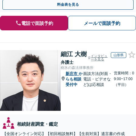
解決が可能です。ぜひご相談ください。
料金表を見る
電話で面談予約
メールで面談予約
細江 大樹
山形県
インタビュ
ーを見る
弁護士
樹氷の森法律事務所
営業時間：0
新庄市
か
面談方法(対面・
らも相談
電話・ビデオな
9:00~17:00
受付中
ど)は応相談
（平日）
相続財産調査・鑑定
【全国オンライン対応】【初回相談無料】【生前対策】遺言書の作成