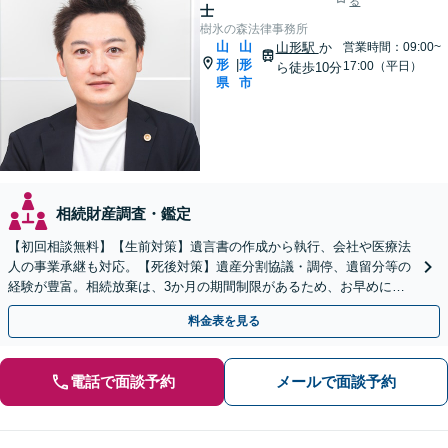
る
士
樹氷の森法律事務所
山
山
山形駅
か
営業時間：09:00~
形
形
|
17:00（平日）
ら徒歩10分
県
市
相続財産調査・鑑定
【初回相談無料】【生前対策】遺言書の作成から執行、会社や医療法
人の事業承継も対応。【死後対策】遺産分割協議・調停、遺留分等の
経験が豊富。相続放棄は、3か月の期間制限があるため、お早めにご
相談ください。【オンライン面談可】【無料駐車場あり】
料金表を見る
電話で面談予約
メールで面談予約