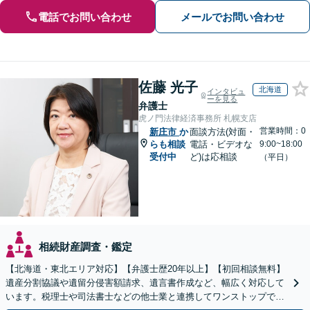
電話でお問い合わせ
メールでお問い合わせ
佐藤 光子
北海道
インタビュ
ーを見る
弁護士
虎ノ門法律経済事務所 札幌支店
営業時間：0
新庄市
か
面談方法(対面・
らも相談
電話・ビデオな
9:00~18:00
受付中
ど)は応相談
（平日）
相続財産調査・鑑定
【北海道・東北エリア対応】【弁護士歴20年以上】【初回相談無料】
遺産分割協議や遺留分侵害額請求、遺言書作成など、幅広く対応して
います。税理士や司法書士などの他士業と連携してワンストップでの