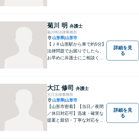
菊川 明
弁護士
菊川明法律事務所
山形県
山形市
|
【ＪＲ山形駅から車で約5分】
詳細を見
法律問題でお困りでしたら、
る
お早めに弁護士にご相談くだ
さい。 依頼者様の抱えていら
っしゃる不安や、ご希望を丁
寧にお伺いいたします。
大江 修司
弁護士
大江法律事務所
山形県
山形市
|
【山形市密着】【当日／夜間
詳細を見
／休日対応可】迅速・確実な
る
提案と親切・丁寧な対応をい
たします。必ず皆様のお力に
なりますので、お気軽にご相