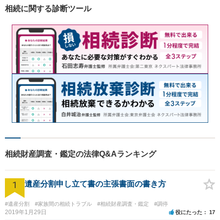
相続に関する診断ツール
相続財産調査・鑑定の法律Q&Aランキング
1
遺産分割申し立て書の主張書面の書き方
#遺産分割
#家族間の相続トラブル
#相続財産調査・鑑定
#調停
2019年1月29日
役にたった
17