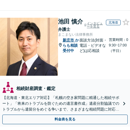
池田 慎介
北海道
インタビュ
ーを見る
弁護士
まこまない法律事務所
営業時間：0
新庄市
か
面談方法(対面・
らも相談
電話・ビデオな
9:30~17:00
受付中
ど)は応相談
（平日）
相続財産調査・鑑定
【北海道・東北エリア対応】「札幌の空き家問題に精通した相続サポ
ート」「将来のトラブルを防ぐための遺言書作成」遺産分割協議での
トラブルから遺留分をめぐる争いまで、さまざまな相続問題に対応し
ています「アクセス良好・WEB面談対応で安心の相談」
料金表を見る