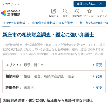
弁護士の方はこちら
ココナラへ
投稿する
探す
閲覧履歴
マイリスト
ログイン
ココナラ法律相談
山形県で法律相談できる弁護士
新庄市で法律相談で
新庄市の相続財産調査・鑑定に強い弁護士
山形県の新庄市で相続財産調査・鑑定に強い弁護士が1名見つかりました。休日
面談や夜間面談に対応している弁護士なども掲載中。相続・遺言に関係する家
族間の相続トラブルや認知症の相続、遺産分割等の細かな分野での絞り込み検
索もでき便利です。特に新田法律事務所の新田 裕一郎弁護士のプロフィール情
報や弁護士費用、強みなどが注目されています。『新庄市で土日や夜間に発生
エリア
山形県、新庄市
変更
した相続財産調査・鑑定のトラブルを今すぐに弁護士に相談したい』『相続財
産調査・鑑定のトラブル解決の実績豊富な近くの弁護士を検索したい』『初回
相談内容
相続・遺言、相続財産調査・鑑定
変更
相談無料で相続財産調査・鑑定を法律相談できる新庄市内の弁護士に相談予約
したい』などでお困りの相談者さんにおすすめです。
詳細条件
未選択
変更
相続財産調査・鑑定に強い新庄市から相談可能な弁護士