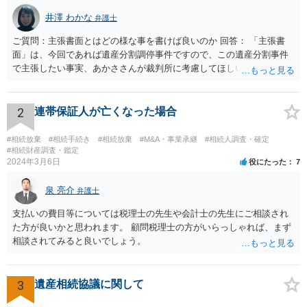
井澤 わかな
弁護士
ご質問：主張書面とはどの様な事を書けば良いのか 回答： 「主張書
面」は、今回であれば遺産分割調停事件ですので、この遺産分割事件
で主張したい事実、あかささんが裁判所に考慮してほしいと思う、亡
くなった方・あかささん・お姉さん間の事情などを記入することにな
ります。 もし、主張したい事実や考慮してほしい事情に関連して
資料を持っているようであれば、主張書面とは別で提出できます。も
2
連帯保証人が亡くなった場合
し、お姉さんに見られたくないような資料がある場合、「非開示の希
望に関する申出書」と共に提出することも考えられます。 ご質問：書
#相続放棄
#相続手続き
#相続放棄
#M&A・事業承継
#相続人調査・確定
いた方が良い事と書かない方が良い事 回答： お姉さんが申立書の「申
#相続財産調査・鑑定
2024年3月6日
役にたった
7
立ての趣旨」のところに書いている遺産の分け方に対して意見があれ
ば、まずそれを書くとよいです。 次に「申立ての理由」のところに、
泉 亮介
なぜ調停を申し立てたのか(例えば、あかささんと話合いが出来ない／
弁護士
決裂した、など)や亡くなった方・あかささん・お姉さん間の事情やい
支払いの費目等については税理士の先生や会計士の先生にご相談され
きさつなどが書かれていると思うので、あかささんから見てそれは違
た方が良いかと思われます。 顧問税理士の方がいらっしゃれば、まず
うと感じるところは、どのように違うのか、など書くとよいです。 そ
相談されてみると良いでしょう。
の他、お姉さんの申立書には書かれていないけど、どのように遺産を
分けるかを決めるについてあかささんが重要だと考える事情があれば
(例えば、○○のときにお姉さんは亡くなった方からお金を援助してもら
3
遺産相続協議に関して
った等)、それも書くとよいです。 書かない方が良いと思うことは、遺
産分割に関係ない(と思われる)いきさつを沢山盛り込むことだと考えま