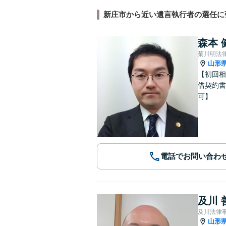
新庄市から近い遺言執行者の選任に
森本 
菊川明法
山形
【初回相
借契約書
可】
電話でお問い合わ
及川 
及川法律
山形