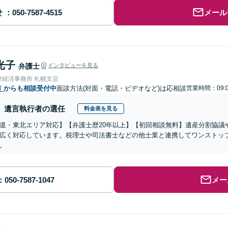
せ
メール
光子
弁護士
インタビューを見る
律経済事務所 札幌支店
市
からも相談受付中
面談方法(対面・電話・ビデオなど)は応相談
営業時間：09:0
遺言執行者の選任
料金表を見る
道・東北エリア対応】【弁護士歴20年以上】【初回相談無料】遺産分割協議
広く対応しています。税理士や司法書士などの他士業と連携してワンストッ
。
メー