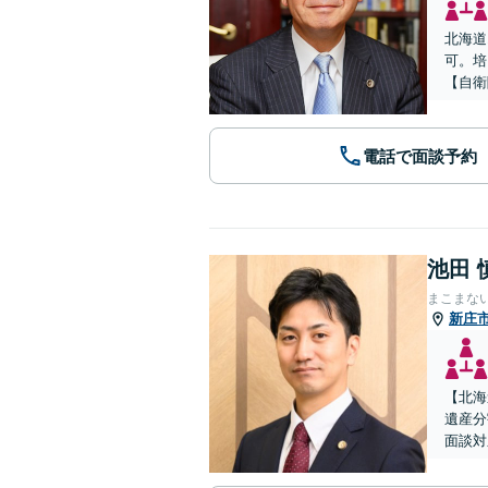
北海道
可。培
【自衛
電話で面談予約
池田 
まこまな
新庄
【北海
遺産分
面談対