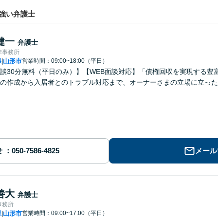
強い弁護士
健一
弁護士
律事務所
県
山形市
営業時間：09:00~18:00（平日）
|
談30分無料（平日のみ）】【WEB面談対応】「債権回収を実現する豊
の作成から入居者とのトラブル対応まで、オーナーさまの立場に立った
せ
メール
善大
弁護士
事務所
県
山形市
営業時間：09:00~17:00（平日）
|