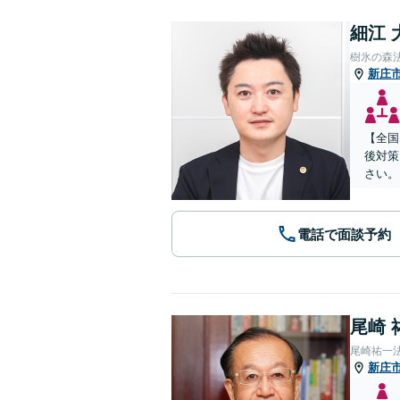
細江 
樹氷の森
新庄
【全国
後対策
さい。
電話で面談予約
尾崎 
尾崎祐一
新庄