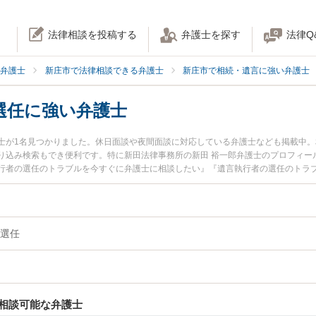
法律相談を投稿する
弁護士を探す
法律Q
弁護士
新庄市で法律相談できる弁護士
新庄市で相続・遺言に強い弁護士
選任に強い弁護士
士が1名見つかりました。休日面談や夜間面談に対応している弁護士なども掲載中
り込み検索もでき便利です。特に新田法律事務所の新田 裕一郎弁護士のプロフィー
行者の選任のトラブルを今すぐに弁護士に相談したい』『遺言執行者の選任のトラ
相談できる新庄市内の弁護士に相談予約したい』などでお困りの相談者さんにおす
選任
相談可能な弁護士