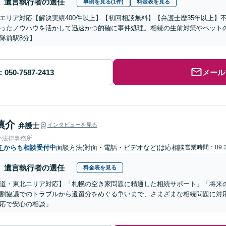
遺言執行者の選任
事例を見る(1件)
料金表を見る
エリア対応【解決実績400件以上】【初回相談無料】【弁護士歴35年以上】
ったノウハウを活かして迅速かつ的確に事件処理。相続の生前対策やペット
隊前駅8分】
メール
慎介
弁護士
インタビューを見る
い法律事務所
市
からも相談受付中
面談方法(対面・電話・ビデオなど)は応相談
営業時間：09:3
遺言執行者の選任
料金表を見る
道・東北エリア対応】「札幌の空き家問題に精通した相続サポート」「将来
割協議でのトラブルから遺留分をめぐる争いまで、さまざまな相続問題に対応
応で安心の相談」