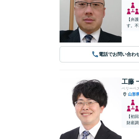
【弁護
す。不
電話でお問い合わ
工藤 
ベリーベ
山形
【初回
財産調