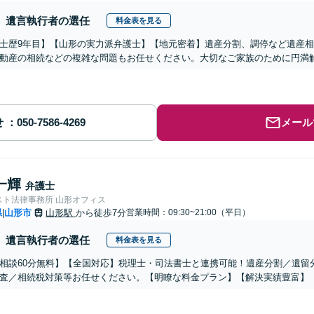
遺言執行者の選任
料金表を見る
士歴9年目】【山形の実力派弁護士】【地元密着】遺産分割、調停など遺産
動産の相続などの複雑な問題もお任せください。大切なご家族のために円満
せ
メール
一輝
弁護士
スト法律事務所 山形オフィス
県
山形市
山形駅
から徒歩7分
営業時間：09:30~21:00（平日）
|
遺言執行者の選任
料金表を見る
相談60分無料】【全国対応】税理士・司法書士と連携可能！遺産分割／遺留
査／相続税対策等お任せください。【明瞭な料金プラン】【解決実績豊富】