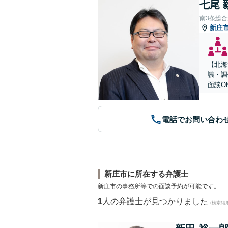
七尾 
南3条総
新庄
【北海
議・調
面談O
電話でお問い合わ
新庄市に所在する弁護士
新庄市の事務所等での面談予約が可能です。
1
人の弁護士が見つかりました
(検索結