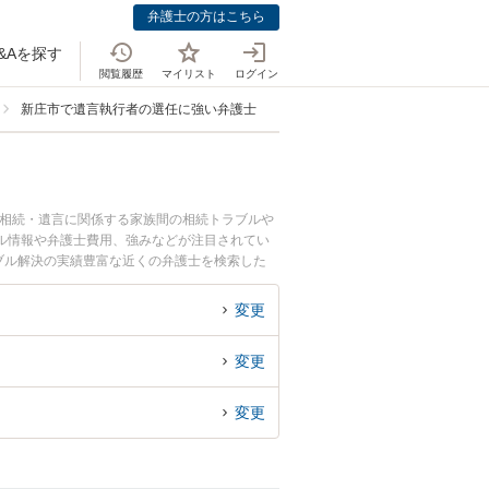
弁護士の方はこちら
&Aを探す
閲覧履歴
マイリスト
ログイン
新庄市で遺言執行者の選任に強い弁護士
。相続・遺言に関係する家族間の相続トラブルや
ル情報や弁護士費用、強みなどが注目されてい
ブル解決の実績豊富な近くの弁護士を検索した
すめです。
変更
変更
変更