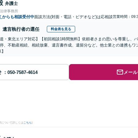
毅
弁護士
合法律事務所
市
からも相談受付中
面談方法(対面・電話・ビデオなど)は応相談
営業時間：09:3
遺言執行者の選任
料金表を見る
道・東北エリア対応】【初回相談1時間無料】依頼者さまの思いを尊重し、
停、不動産相続、相続放棄、遺言書作成、遺留分など。他士業との連携もワ
K】
せ
メール
果について詳しくは
こちら
)