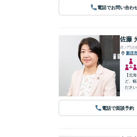
電話でお問い合わ
佐藤 
虎ノ門法
新庄
【北海
ど、幅
ださい
電話で面談予約