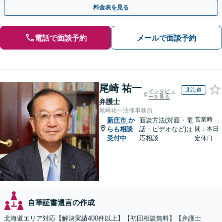
があるため、お早めにご相談ください。【無料駐車場あり】
料金表を見る
電話で面談予約
メールで面談予約
尾崎 祐一
北海道
インタビュ
ーを見る
弁護士
尾崎祐一法律事務所
営業時
新庄市
か
面談方法(対面・電
らも相談
話・ビデオなど)は
間：本日
受付中
応相談
定休日
自筆証書遺言の作成
北海道エリア対応【解決実績400件以上】【初回相談無料】【弁護士