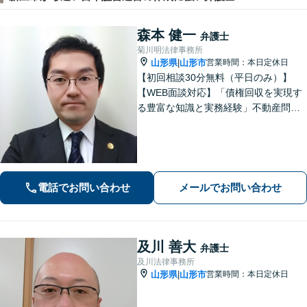
森本 健一
弁護士
菊川明法律事務所
山形県
山形市
営業時間：本日定休日
|
【初回相談30分無料（平日のみ）】
【WEB面談対応】「債権回収を実現す
る豊富な知識と実務経験」不動産問
題：賃貸借契約書の作成から入居者と
のトラブル対応まで、オーナーさまの
立場に立った解決をご提案します。
【休日・夜間相談可】
電話でお問い合わせ
メールでお問い合わせ
及川 善大
弁護士
及川法律事務所
山形県
山形市
営業時間：本日定休日
|