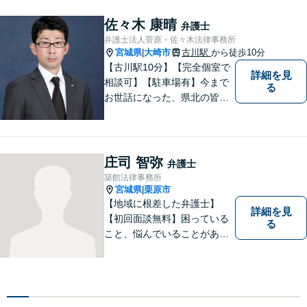
談下さい。【法テラス利用
可】不安や問題について法的
佐々木 康晴
弁護士
リスクを説明し、見通しを立
弁護士法人菅原・佐々木法律事務所
て、より良い解決に導くお手
宮城県
大崎市
古川駅
から徒歩10分
|
伝いをいたします。
【古川駅10分】【完全個室で
詳細を見
相談可】【駐車場有】今まで
る
お世話になった、県北の皆さ
んに弁護士として恩返しがで
きたらと考えています。 何か
お困りのことがありました
ら、お気軽にお声がけくださ
庄司 智弥
弁護士
い。
築館法律事務所
宮城県
栗原市
|
【地域に根差した弁護士】
詳細を見
【初回面談無料】困っている
る
こと、悩んでいることがあっ
たら、「こんなことで相談し
ていいのか」と悩まず、 ひと
まず弁護士に相談してみてく
ださい。離婚問題／借金問題