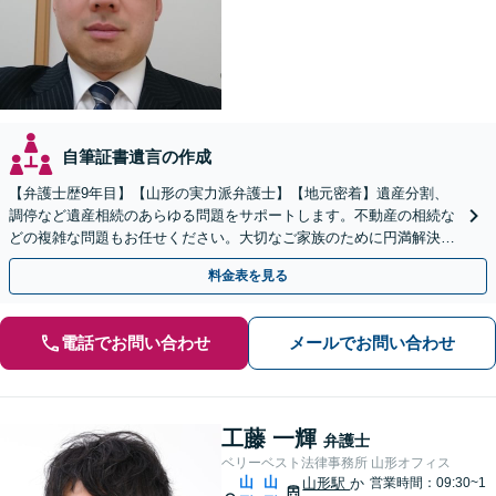
自筆証書遺言の作成
【弁護士歴9年目】【山形の実力派弁護士】【地元密着】遺産分割、
調停など遺産相続のあらゆる問題をサポートします。不動産の相続な
どの複雑な問題もお任せください。大切なご家族のために円満解決を
目指します】
料金表を見る
電話でお問い合わせ
メールでお問い合わせ
工藤 一輝
弁護士
ベリーベスト法律事務所 山形オフィス
山
山
山形駅
か
営業時間：09:30~1