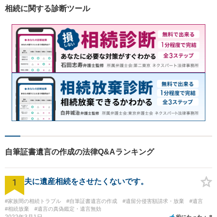
／交通事故／刑事事件など、
相続に関する診断ツール
幅広く対応。【夜間／休日対
応可能】
自筆証書遺言の作成の法律Q&Aランキング
1
夫に遺産相続をさせたくないです。
#家族間の相続トラブル
#自筆証書遺言の作成
#遺留分侵害額請求・放棄
#遺言
#相続放棄
#遺言の真偽鑑定・遺言無効
2022年3月1日
役にたった
8