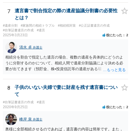
っていない部分については請求すればいいと思います。 なお、家賃に
ついては、お父様自身が遺産分割手続をしなかったのですから、あき
7
遺言書で割合指定の際の遺産協議分割書の必要性
らめるしかないと思います。
とは？
#遺産分割
#家族間の相続トラブル
#相続税対策
#公正証書遺言の作成
#自筆証書遺言の作成
#遺言
2025年3月23日
役にたった
2
清水 卓
弁護士
相続分を割合で指定した遺言の場合、複数の遺産を具体的にどうのよ
うに分割するのかについて、相続人間で遺産分割協議により決める必
要が出てきます（預貯金、株•投資信託等の遺産がある場合に、どの遺
産についても相続分の割合で分けるのか、預貯金はある相続人に、株•
投資信託は他の相続人にというような分け方をするのか等について
は、相続人間で遺産分割協議により決める必要があります）。
8
子供のいない夫婦で妻に財産を残す遺言書につい
て
#自筆証書遺言の作成
#遺言
2020年9月25日
役にたった
2
峰岸 泉
弁護士
奥様に全部相続させるのであれば，遺言書の内容は簡単です。また，