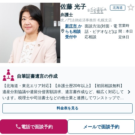
佐藤 光子
北海道
インタビュ
ーを見る
弁護士
虎ノ門法律経済事務所 札幌支店
営業時
新庄市
か
面談方法(対面・電
らも相談
話・ビデオなど)は
間：本日
受付中
応相談
定休日
自筆証書遺言の作成
【北海道・東北エリア対応】【弁護士歴20年以上】【初回相談無料】
遺産分割協議や遺留分侵害額請求、遺言書作成など、幅広く対応して
います。税理士や司法書士などの他士業と連携してワンストップでの
解決が可能です。ぜひご相談ください。
料金表を見る
電話で面談予約
メールで面談予約