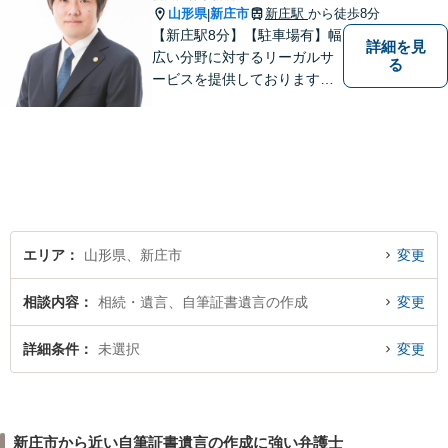
山形県
新庄市
新庄駅
から徒歩8分
|
【新庄駅8分】【駐車場有】幅
詳細を見
広い分野に対するリーガルサ
る
ービスを提供しております。
「依頼者のために何ができる
かをとことん考え、最善の法
律サポートを提供する」こと
を常に意識し、依頼者のお悩
み解決に全力を注ぎます。ま
ずは、お気軽にご相談くださ
い。
エリア
山形県、新庄市
変更
相談内容
相続・遺言、自筆証書遺言の作成
変更
詳細条件
未選択
変更
新庄市から近い自筆証書遺言の作成に強い弁護士