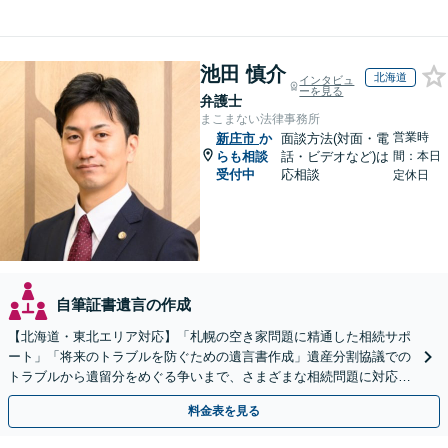
池田 慎介
北海道
インタビュ
ーを見る
弁護士
まこまない法律事務所
営業時
新庄市
か
面談方法(対面・電
らも相談
話・ビデオなど)は
間：本日
受付中
応相談
定休日
自筆証書遺言の作成
【北海道・東北エリア対応】「札幌の空き家問題に精通した相続サポ
ート」「将来のトラブルを防ぐための遺言書作成」遺産分割協議での
トラブルから遺留分をめぐる争いまで、さまざまな相続問題に対応し
ています「アクセス良好・WEB面談対応で安心の相談」
料金表を見る