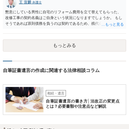
王 宣麟
弁護士
懇意にしている男性に自宅のリフォーム費用を立て替えてもらった、
改修工事の契約名義はご自身という状況になりますでしょうか。 もし
そうであれば原則債務を負うのは契約であるため、残代金を捻出して
もらうよう約束した男性に支払いをお願いするしかないように思われ
ます。 入籍した場合でも、原則契約者が単独で全ての債務を負うこと
には変わりがありません。 なかなか対応に難しい案件であり、公開の
もっとみる
場でアドバイスを行うのも限界があるように思われますので、資料等
を持参のうえ個別に弁護士に相談されることをお勧めします。
自筆証書遺言の作成に関連する法律相談コラム
相続・遺言
自筆証書遺言の書き方│法改正の変更点
とは？必要書類や注意点など解説