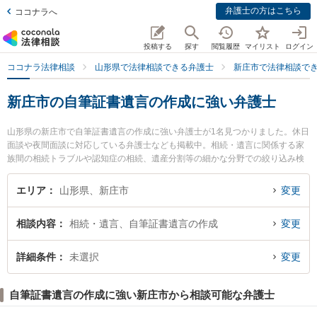
弁護士の方はこちら
ココナラへ
投稿する
探す
閲覧履歴
マイリスト
ログイン
ココナラ法律相談
山形県で法律相談できる弁護士
新庄市で法律相談で
新庄市の自筆証書遺言の作成に強い弁護士
山形県の新庄市で自筆証書遺言の作成に強い弁護士が1名見つかりました。休日
面談や夜間面談に対応している弁護士なども掲載中。相続・遺言に関係する家
族間の相続トラブルや認知症の相続、遺産分割等の細かな分野での絞り込み検
索もでき便利です。特に新田法律事務所の新田 裕一郎弁護士のプロフィール情
報や弁護士費用、強みなどが注目されています。『新庄市で土日や夜間に発生
エリア
山形県、新庄市
変更
した自筆証書遺言の作成のトラブルを今すぐに弁護士に相談したい』『自筆証
書遺言の作成のトラブル解決の実績豊富な近くの弁護士を検索したい』『初回
相談内容
相続・遺言、自筆証書遺言の作成
変更
相談無料で自筆証書遺言の作成を法律相談できる新庄市内の弁護士に相談予約
したい』などでお困りの相談者さんにおすすめです。
詳細条件
未選択
変更
自筆証書遺言の作成に強い新庄市から相談可能な弁護士