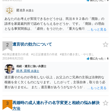
匿名B
弁護士
あなたのお考えが実現できるかどうかは、民法８９２条の「廃除」の
請求を家庭裁判所で認めてもらえるかどうか、です。「廃除」の理由
となる事実関係は、「虐待」をうけたか、「重大な侮辱」を受けた
か、推定相続人たる夫に「その他著しい非行」があったか否かです。
「廃除」は遺言でも可能です（民法８９３条）。 弁護士に具体的な事
情を話して相談して、「廃除」が可能か、実際に法律相談を受けるこ
2
遺言状の効力について
とをお勧めします。
#自筆証書遺言の作成
#公正証書遺言の作成
#遺言の書き直し・やり直し
2018年8月23日
役にたった
6
相続・遺言に強い弁護士
鈴木 崇裕
弁護士
遺言書そのものが存在しない以上，お父上のご兄弟の主張は法律的な
根拠を全く欠くものになります。 したがって，主張自体，取り合う必
要がありません。 また，遺言書があろうがなかろうが，お父上のご兄
弟と面会しなければならない義務はもともとありません。 峰岸先生の
ご回答にもありますが， 代理人弁護士をたてて，その弁護士から相手
方に対して， ・相続に関する主張は法的根拠がなく，一切応じないこ
3
再婚時の成人連れ子の名字変更と相続の悩み解決
と ・今後一切の連絡をしてこないでほしいこと ・連絡を継続してくる
方法