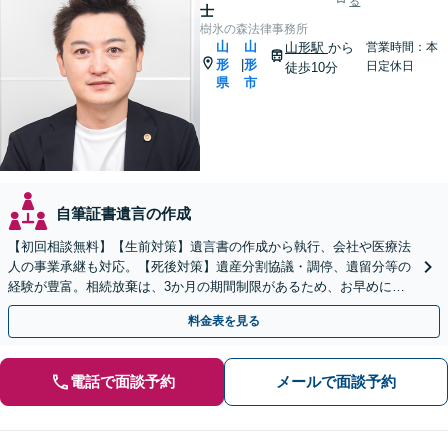
る
士
樹氷の森法律事務所
山
山
山形駅
から
営業時間：本
形
形
|
日定休日
徒歩10分
県
市
自筆証書遺言の作成
【初回相談無料】【生前対策】遺言書の作成から執行、会社や医療法
人の事業承継も対応。【死後対策】遺産分割協議・調停、遺留分等の
経験が豊富。相続放棄は、3か月の期間制限があるため、お早めにご
相談ください。【オンライン面談可】【無料駐車場あり】
料金表を見る
電話で面談予約
メールで面談予約