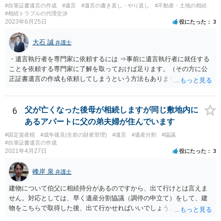
#自筆証書遺言の作成
#遺言
#遺言の書き直し・やり直し
#不動産・土地の相続
#相続トラブルの代理交渉
2023年6月25日
役にたった
3
大石 誠
弁護士
・遺言執行者を専門家に依頼するには ⇒事前に遺言執行者に就任する
ことを依頼する専門家に了解を取っておけば足ります。（その方に公
正証書遺言の作成も依頼してしまうという方法もあります） 事前に了
解を取るだけであれば、契約は不要ですし、契約料を払う必要もあり
ません。 遺言執行者に就任し、遺言執行が完了したときの報酬だけ、
弁護士費用としてかかります。 ・亡くなった際に、法務局に預けた自
6
父が亡くなった後母が相続しますが同じ敷地内に
筆証書遺言の存在を親族がなかったものにされる可能性 ⇒自筆の遺言
あるアパートに父の弟夫婦が住んでいます
書を法務局に保管した場合、死亡後、法務局に遺言書の有無を照会す
#固定資産税
#成年後見(生前の財産管理)
#遺言
#遺産分割
#協議
ることになりますので、「法務局に預けた自筆証書遺言の存在を親族
#自筆証書遺言の作成
がなかったもの」にすることはできません。 存在をなかったものにす
2021年4月27日
役にたった
3
るというよりも、遺言の効力を争う（遺言は無効だ）と主張する場合
がありえますが、その予防方法は、遺言者と面談してみないと判断が
峰岸 泉
弁護士
難しいです。
建物について伯父に相続持分があるのですから、出て行けとは言えま
せん。対応としては、早く遺産分割協議（調停の申立て）をして、建
物をこちらで取得した後、出て行かせればいいでしょう。 建物の固定
資産税については、持分に応じた負担が考えられますが、時効にかか