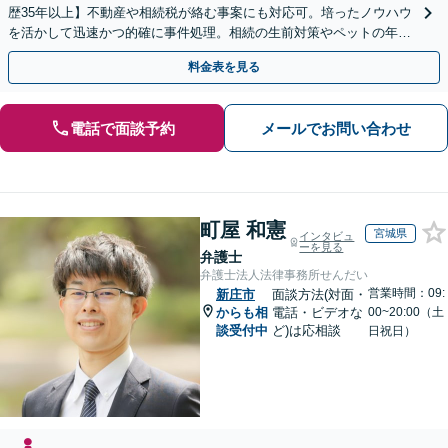
歴35年以上】不動産や相続税が絡む事案にも対応可。培ったノウハウ
を活かして迅速かつ的確に事件処理。相続の生前対策やペットの年金
システムもお任せ【完全個室】【自衛隊前駅8分】
料金表を見る
電話で面談予約
メールでお問い合わせ
町屋 和憲
宮城県
インタビュ
ーを見る
弁護士
弁護士法人法律事務所せんだい
営業時間：09:
新庄市
面談方法(対面・
からも相
電話・ビデオな
00~20:00（土
談受付中
ど)は応相談
日祝日）