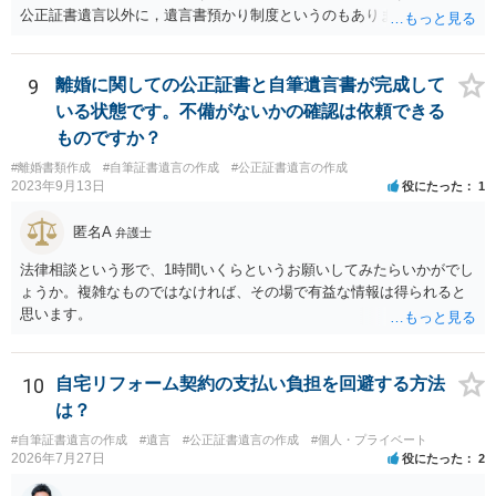
公正証書遺言以外に，遺言書預かり制度というのもあります。
9
離婚に関しての公正証書と自筆遺言書が完成して
いる状態です。不備がないかの確認は依頼できる
ものですか？
#離婚書類作成
#自筆証書遺言の作成
#公正証書遺言の作成
2023年9月13日
役にたった
1
匿名A
弁護士
法律相談という形で、1時間いくらというお願いしてみたらいかがでし
ょうか。複雑なものではなければ、その場で有益な情報は得られると
思います。
10
自宅リフォーム契約の支払い負担を回避する方法
は？
#自筆証書遺言の作成
#遺言
#公正証書遺言の作成
#個人・プライベート
2026年7月27日
役にたった
2