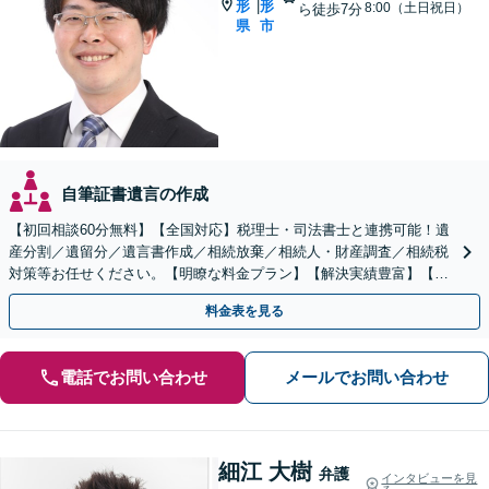
形
形
|
8:00（土日祝日）
ら徒歩7分
県
市
自筆証書遺言の作成
【初回相談60分無料】【全国対応】税理士・司法書士と連携可能！遺
産分割／遺留分／遺言書作成／相続放棄／相続人・財産調査／相続税
対策等お任せください。【明瞭な料金プラン】【解決実績豊富】【電
話相談可】
料金表を見る
電話でお問い合わせ
メールでお問い合わせ
細江 大樹
弁護
インタビューを見