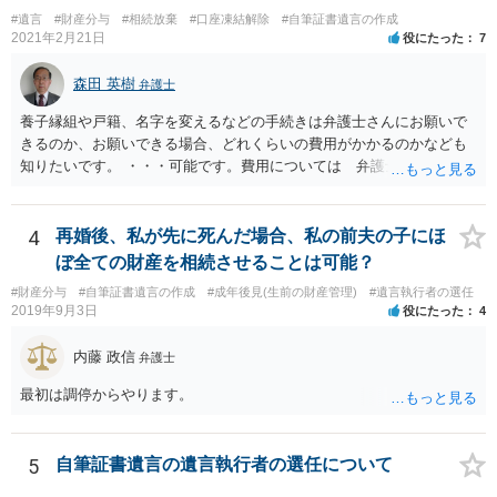
ようであれば警察への通報や法的措置も辞さないこと などを記載した
#遺言
#財産分与
#相続放棄
#口座凍結解除
#自筆証書遺言の作成
書面を発送してもらうことがよろしいように思います。
2021年2月21日
役にたった
7
森田 英樹
弁護士
養子縁組や戸籍、名字を変えるなどの手続きは弁護士さんにお願いで
きるのか、お願いできる場合、どれくらいの費用がかかるのかなども
知りたいです。 ・・・可能です。費用については 弁護士と直接面談
の上 内容を確認し 協議の上個別に契約によって決まることになっ
ています。 やはり、成人した子のことまでごちゃごちゃ考えず、自分
の事だけ考えるべきなのでしょうか ・・・お子さんの事をまで含め良
4
再婚後、私が先に死んだ場合、私の前夫の子にほ
い解決案があればお悩みになるのは当然と言えば当然のことです。 彼
ぼ全ての財産を相続させることは可能？
と親子関係を結びたいと思っているが、名字は変えたくない・・・養
#財産分与
#自筆証書遺言の作成
#成年後見(生前の財産管理)
#遺言執行者の選任
子縁組の必要があり 氏も変更することになります。 しかし 彼は成人
2019年9月3日
役にたった
4
しているとは言え、自分の子と私の連れ子、全て平等にしたいと希
望。もちろん私もそうできればと思います。 ・・・婚姻前の契約 あ
内藤 政信
弁護士
るいは 遺言書などで その意思を実現する方法はあります。 弁護
士に相談してみてください。
最初は調停からやります。
5
自筆証書遺言の遺言執行者の選任について