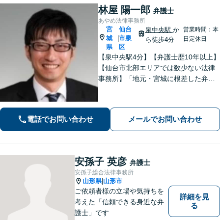
林屋 陽一郎
弁護士
あやめ法律事務所
宮
仙台
泉中央駅
か
営業時間：本
城
市泉
|
日定休日
ら徒歩4分
県
区
【泉中央駅4分】【弁護士歴10年以上】
【仙台市北部エリアでは数少ない法律
事務所】「地元・宮城に根差した弁護
活動／仙台市青葉区、泉区、富谷市、
大和町、利府町など」
電話でお問い合わせ
メールでお問い合わせ
安孫子 英彦
弁護士
安孫子総合法律事務所
山形県
山形市
|
ご依頼者様の立場や気持ちを
詳細を見
考えた「信頼できる身近な弁
る
護士」です