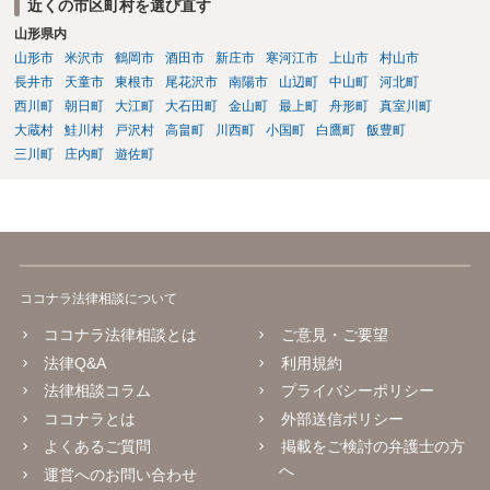
近くの市区町村を選び直す
山形県内
山形市
米沢市
鶴岡市
酒田市
新庄市
寒河江市
上山市
村山市
長井市
天童市
東根市
尾花沢市
南陽市
山辺町
中山町
河北町
西川町
朝日町
大江町
大石田町
金山町
最上町
舟形町
真室川町
大蔵村
鮭川村
戸沢村
高畠町
川西町
小国町
白鷹町
飯豊町
三川町
庄内町
遊佐町
ココナラ法律相談について
ココナラ法律相談とは
ご意見・ご要望
法律Q&A
利用規約
法律相談コラム
プライバシーポリシー
ココナラとは
外部送信ポリシー
よくあるご質問
掲載をご検討の弁護士の方
へ
運営へのお問い合わせ