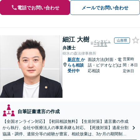
電話でお問い合わせ
メールでお問い合わせ
細江 大樹
山形県
インタビュ
ーを見る
弁護士
樹氷の森法律事務所
営業時
新庄市
か
面談方法(対面・電
らも相談
話・ビデオなど)は
間：本日
受付中
応相談
定休日
自筆証書遺言の作成
【全国オンライン対応】【初回相談無料】【生前対策】遺言書の作成
から執行、会社や医療法人の事業承継も対応。【死後対策】遺産分割
協議・調停、遺留分等の経験が豊富。相続放棄は、3か月の期間制限