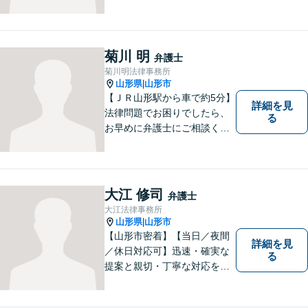
菊川 明
弁護士
菊川明法律事務所
山形県
山形市
|
【ＪＲ山形駅から車で約5分】
詳細を見
法律問題でお困りでしたら、
る
お早めに弁護士にご相談くだ
さい。 依頼者様の抱えていら
っしゃる不安や、ご希望を丁
寧にお伺いいたします。
大江 修司
弁護士
大江法律事務所
山形県
山形市
|
【山形市密着】【当日／夜間
詳細を見
／休日対応可】迅速・確実な
る
提案と親切・丁寧な対応をい
たします。必ず皆様のお力に
なりますので、お気軽にご相