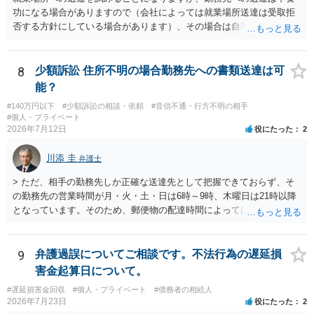
功になる場合がありますので（会社によっては就業場所送達は受取拒
否する方針にしている場合があります）、その場合は自宅の住所調査
が必要になるでしょう。
8
少額訴訟 住所不明の場合勤務先への書類送達は可
能？
#140万円以下
#少額訴訟の相談・依頼
#音信不通・行方不明の相手
#個人・プライベート
2026年7月12日
役にたった
2
川添 圭
弁護士
> ただ、相手の勤務先しか正確な送達先として把握できておらず、そ
の勤務先の営業時間が月・火・土・日は6時～9時、木曜日は21時以降
となっています。そのため、郵便物の配達時間によっては受け取りが
難しい可能性があります。 営業時間を具体的に明らかにして、早朝・
夜間の送達を上申するのが基本になりますが、感覚的には郵便局を動
かすには早すぎるので執行官送達を申し立てる必要があるかもしれま
9
弁護過誤についてご相談です。不法行為の遅延損
せん。裁判所としては（あまりに特殊すぎて）就業場所送達を認めな
害金起算日について。
い可能性もありますし、執行官送達には費用もかかりますので、まず
#遅延損害金回収
#個人・プライベート
#債務者の相続人
は裁判所へ相談した方がよいと思います。
2026年7月23日
役にたった
2