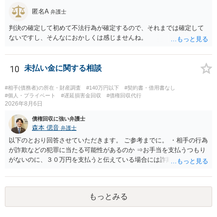
匿名A
弁護士
判決の確定して初めて不法行為が確定するので、それまでは確定して
ないですし、そんなにおかしくは感じませんね。
10
未払い金に関する相談
#相手(債務者)の所在・財産調査
#140万円以下
#契約書・借用書なし
#個人・プライベート
#遅延損害金回収
#債権回収代行
2026年8月6日
債権回収に強い弁護士
森本 偲音
弁護士
以下のとおり回答させていただきます。 ご参考までに。 ・相手の行為
が詐欺などの犯罪に当たる可能性があるのか ⇒お手当を支払うつもり
がないのに、３０万円を支払うと伝えている場合には詐欺罪に該当す
る可能性があります。 ・未払い金を回収するためにどのような法的手
段が取れるのか ⇒契約に基づく履行請求として３０万円を請求するこ
とが考えられますが、 パパ活の契約は、売春防止法に抵触する契約
もっとみる
であるため、公序良俗に反する契約として 民法上無効（民法９０
条）となるため、相手方に請求できない可能性が高いです。 ・相手の