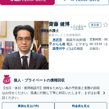
齋藤 健博
東京都
インタビュ
ーを見る
弁護士
銀座さいとう法律事務所
営業時間：06:
米沢市
面談方法(対面・
からも相
電話・ビデオな
00~23:55（土
談受付中
ど)は応相談
日祝日）
個人・プライベートの債権回収
【当日・休日・夜間相談可】債権をためない為の予防策と実際の回収
はお任せください。迅速に行動し丁寧に対応いたします。まずはお電
話ください。
事例を見る(7件)
料金表を見る