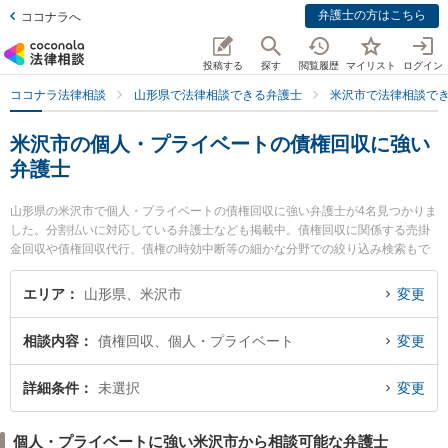
弁護士の方はこちら
ココナラへ
投稿する
探す
閲覧履歴
マイリスト
ログイン
ココナラ法律相談
山形県で法律相談できる弁護士
米沢市で法律相談で
米沢市の個人・プライベートの債権回収に強い
弁護士
山形県の米沢市で個人・プライベートの債権回収に強い弁護士が4名見つかりま
した。分割払いに対応している弁護士なども掲載中。債権回収に関係する売掛
金回収や債権回収代行、債権の時効中断等の細かな分野での絞り込み検索もで
き便利です。特に米沢舞鶴法律事務所の遠藤 正紀弁護士や長岡克典法律事務所
の長岡 克典弁護士、べに花法律事務所の東海林 寛子弁護士のプロフィール情報
エリア
山形県、米沢市
変更
や弁護士費用、強みなどが注目されています。『米沢市で土日や夜間に発生し
た個人・プライベートの債権回収のトラブルを今すぐに弁護士に相談したい』
相談内容
債権回収、個人・プライベート
変更
『個人・プライベートの債権回収のトラブル解決の実績豊富な近くの弁護士を
検索したい』『初回相談無料で個人・プライベートの債権回収を法律相談でき
る米沢市内の弁護士に相談予約したい』などでお困りの相談者さんにおすすめ
詳細条件
未選択
変更
です。
個人・プライベートに強い米沢市から相談可能な弁護士