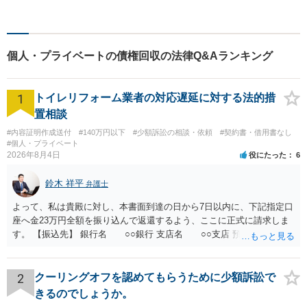
個人・プライベートの債権回収の法律Q&Aランキング
1
トイレリフォーム業者の対応遅延に対する法的措
置相談
#内容証明作成送付
#140万円以下
#少額訴訟の相談・依頼
#契約書・借用書なし
#個人・プライベート
2026年8月4日
役にたった
6
鈴木 祥平
弁護士
よって、私は貴殿に対し、本書面到達の日から7日以内に、下記指定口
座へ金23万円全額を振り込んで返還するよう、ここに正式に請求しま
す。 【振込先】 銀行名 ○○銀行 支店名 ○○支店 預金種別 普通
口座番号 ○○○○○○○ 口座名義 ○○○○ 万一、上記期限までに返金がな
されない場合には、貴殿には任意に返金する意思がないものと判断
し、やむを得ず、返還金23万円及びこれに対する遅延損害金の支払い
2
クーリングオフを認めてもらうために少額訴訟で
を求める民事訴訟、支払督促その他必要な法的手続を直ちに講じま
きるのでしょうか。
す。 その際には、訴訟に要する費用その他法令上認められる金員につ