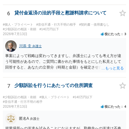
トの引渡しを求める権利があるという主張が認められやすいといえま
す。 一方、このチケット購入には「相手方と一緒に行く」という合意
も付随していたことを無視することができません。こちらを重視すれ
6
貸付金返済の法的手段と慰謝料請求について
ば、交際を終了させたことにより「一緒に行く」という結果の実現に
重大な障害が発生しており、当然にチケットを引き渡すべきといえる
#個人・プライベート
#音信不通・行方不明の相手
#契約書・借用書なし
かは微妙であり、むしろ返金すべきとするのが当事者の合理的意思に
#少額訴訟の相談・依頼
#140万円以下
2026年7月13日
役にたった
3
合致するのではないか、という判断に傾くことになると思います。 例
えば、当該チケットが座席指定である場合、交際を解消した2人が当日
川添 圭
隣り合わせになることは避けたいという心理が働くことも無理からぬ
弁護士
ところです。一方、チケットがエリア指定のアリーナ席であれば隣り
事案によって戦略は変わってきますし、弁護士によっても考え方が違
合わせにならずに済むかもしれませんし、そのチケットが入手困難で
う可能性があるので、ご質問に書かれた事情をもとにした私見として
あったり特別席であったりすれば、判断は変わってくるかもしれませ
回答すると、あなたの立替分（時期と金額）を確定させた上で、淡々
ん。当該チケットがチケット転売防止法に規定する特定興行入場券に
と訴訟提起する方がよい事案ではないかと思料します。支払督促だ
該当し、券面上使用者が指定されている場合には、チケット引渡し以
と、もし異議申立てがなされる可能性が高そうであれば時間の浪費
外に選択肢がない場合もあるでしょう。 このように、本件の紛争は、
（通常訴訟へ移行する日数分空転する）になりますし、支払督促及び
7
少額訴訟を行うにあたっての住所調査
法的には「当事者の合理的意思」がどこにあるのかを追求した解決が
その異議後の通常訴訟は相手方の住所地が管轄裁判所になるため（特
必要になると思われます。なかなか難しい問題なので、弁護士によっ
に相手方が遠方である場合は）対応が面倒な場合があるからです。相
#少額訴訟の相談・依頼
#個人・プライベート
#140万円以下
ても回答は異なるかもしれません。
手方の主張については、和解で減額を考慮すればよいと思います。 な
#音信不通・行方不明の相手
2026年7月13日
役にたった
4
お、残念ながら、「連絡も返ってこず、返済の目処も立たずで精神的
ダメージが大きく」という理由では、慰謝料請求は通常は認められま
匿名A
せん。
弁護士
就業場所への送達を試みることになりますが、勤務先への送達は不奏