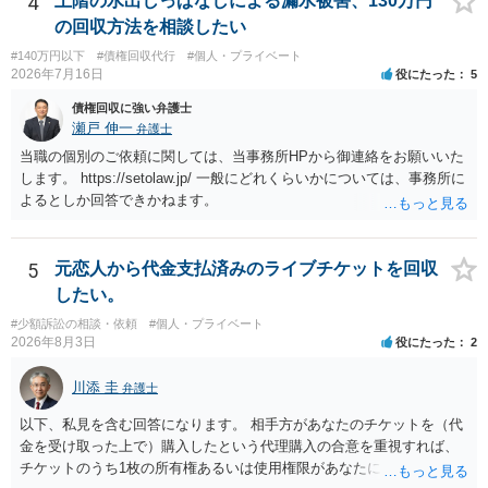
4
上階の水出しっぱなしによる漏水被害、130万円
場合も）、裁判所が当該代理人弁護士に事前連絡し、引き続き訴訟も
の回収方法を相談したい
受任するかを聞いたうえで、受任の意志が明らかになったところで、
#140万円以下
#債権回収代行
#個人・プライベート
直接被告に送達するのではなく、代理人に訴状の受領を促すこともあ
2026年7月16日
役にたった
5
ります。 ラインのやり取りでしか証拠がないと、実際の本人性が明ら
かではありません。もちろん弁護士（２０万円の請求で代理人弁護士
債権回収に強い弁護士
に委任するかも疑わしいのですが）も住所は明らかにしないでしょ
瀬戸 伸一
弁護士
う。 何か本人を示す事実（振込先などの情報）から、相手の住所等の
当職の個別のご依頼に関しては、当事務所HPから御連絡をお願いいた
情報を割り出していくしかないように思えます。 以上、ご参考まで。
します。 https://setolaw.jp/ 一般にどれくらいかについては、事務所に
よるとしか回答できかねます。
5
元恋人から代金支払済みのライブチケットを回収
したい。
#少額訴訟の相談・依頼
#個人・プライベート
2026年8月3日
役にたった
2
川添 圭
弁護士
以下、私見を含む回答になります。 相手方があなたのチケットを（代
金を受け取った上で）購入したという代理購入の合意を重視すれば、
チケットのうち1枚の所有権あるいは使用権限があなたにあり、チケッ