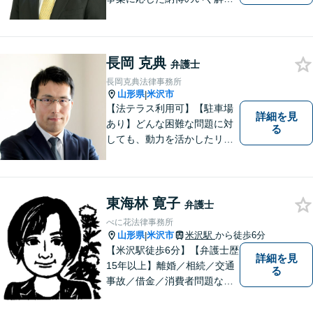
をサポートします！
長岡 克典
弁護士
長岡克典法律事務所
山形県
米沢市
|
【法テラス利用可】【駐車場
詳細を見
あり】どんな困難な問題に対
る
しても、動力を活かしたリー
ガルサービスをご提供させて
いただきます。ご依頼いただ
いた案件は1日でも早く解決す
るよう努力することで早期解
東海林 寛子
弁護士
決を目指します。 お気軽にご
べに花法律事務所
相談ください。
山形県
米沢市
米沢駅
から徒歩6分
|
【米沢駅徒歩6分】【弁護士歴
詳細を見
15年以上】離婚／相続／交通
る
事故／借金／消費者問題な
ど、さまざまな問題に対応可
能です！まずはお気軽にご相