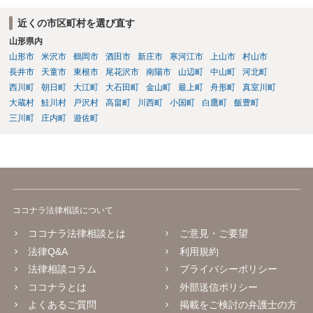
氏名や住所が分からない状態でも対応可能なのか ⇒訴訟等の裁判上の
手続を利用する場合には、原則として相手方の住所・氏名を把握して
近くの市区町村を選び直す
いる必要があります。
山形県内
山形市
米沢市
鶴岡市
酒田市
新庄市
寒河江市
上山市
村山市
長井市
天童市
東根市
尾花沢市
南陽市
山辺町
中山町
河北町
西川町
朝日町
大江町
大石田町
金山町
最上町
舟形町
真室川町
大蔵村
鮭川村
戸沢村
高畠町
川西町
小国町
白鷹町
飯豊町
三川町
庄内町
遊佐町
ココナラ法律相談について
ココナラ法律相談とは
ご意見・ご要望
法律Q&A
利用規約
法律相談コラム
プライバシーポリシー
ココナラとは
外部送信ポリシー
よくあるご質問
掲載をご検討の弁護士の方