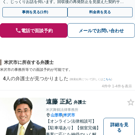
く、じっくりお話を伺います。回収後の再発防止を見据えた契約サポ
ートも提供。ＷＥＢ面談可。まずはお気軽にご相談ください。
事例を見る(1件)
料金表を見る
電話で面談予約
メールでお問い合わせ
米沢市に所在する弁護士
米沢市の事務所等での面談予約が可能です。
4
人の弁護士が見つかりました
(検索結果について詳しくは
こちら
)
4件中 1-4件を表示
遠藤 正紀
弁護士
米沢舞鶴法律事務所
山形県
米沢市
|
【オンライン法律相談可】
詳細を見
【駐車場あり】【個室完備】
る
事案に応じた納得のいく解決