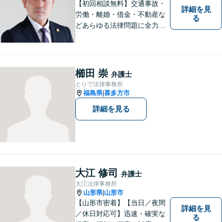
【初回相談無料】交通事故・
詳細を見
労働・離婚・借金・不動産な
る
どあらゆる法律問題に全力を
尽くします。ご相談者様に寄
り添い、最善の解決策へと導
くことを最も重視ししていま
す。お困りの方はまずはご相
櫛田 崇
弁護士
談ください。
とりで法律事務所
福島県
喜多方市
|
詳細を見る
大江 修司
弁護士
大江法律事務所
山形県
山形市
|
【山形市密着】【当日／夜間
詳細を見
／休日対応可】迅速・確実な
る