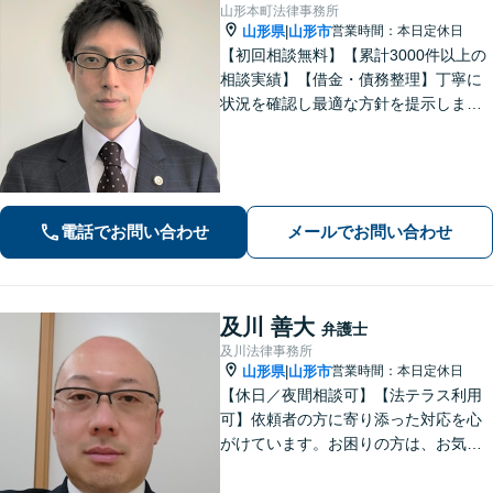
山形本町法律事務所
山形県
山形市
営業時間：本日定休日
|
【初回相談無料】【累計3000件以上の
相談実績】【借金・債務整理】丁寧に
状況を確認し最適な方針を提示しま
す。【交通事故】短期間で交渉をまと
めます。後遺障害認定や保険金増額な
ど幅広い実績あり。【刑事事件】迅速
な対応でご不安を軽減します。
電話でお問い合わせ
メールでお問い合わせ
及川 善大
弁護士
及川法律事務所
山形県
山形市
営業時間：本日定休日
|
【休日／夜間相談可】【法テラス利用
可】依頼者の方に寄り添った対応を心
がけています。お困りの方は、お気軽
にご相談ください。