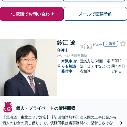
電話でお問い合わせ
メールで面談予約
鈴江 遼
北海道
インタビュー
を見る
弁護士
たいへい法律事務所
営業時
米沢市
か
面談方法(対面・電
らも相談
話・ビデオなど)は
間：本日
受付中
応相談
定休日
個人・プライベートの債権回収
【北海道・東北エリア対応】【初回相談無料】法人間の工事代金から
個人のお金の貸し借りまで、債権回収は当事務所へ。堅苦しさはな