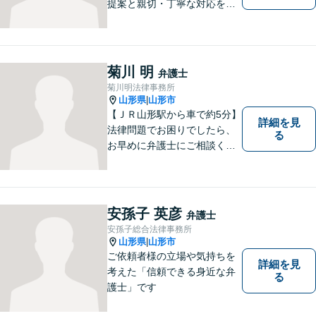
提案と親切・丁寧な対応をい
たします。必ず皆様のお力に
なりますので、お気軽にご相
談下さい。【法テラス利用
可】不安や問題について法的
菊川 明
弁護士
リスクを説明し、見通しを立
菊川明法律事務所
て、より良い解決に導くお手
山形県
山形市
|
伝いをいたします。
【ＪＲ山形駅から車で約5分】
詳細を見
法律問題でお困りでしたら、
る
お早めに弁護士にご相談くだ
さい。 依頼者様の抱えていら
っしゃる不安や、ご希望を丁
寧にお伺いいたします。
安孫子 英彦
弁護士
安孫子総合法律事務所
山形県
山形市
|
ご依頼者様の立場や気持ちを
詳細を見
考えた「信頼できる身近な弁
る
護士」です