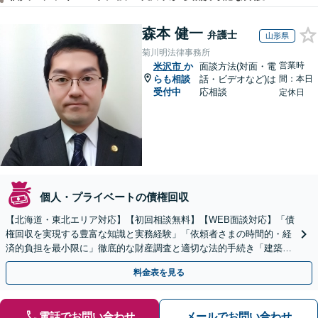
森本 健一
弁護士
山形県
菊川明法律事務所
営業時
米沢市
か
面談方法(対面・電
らも相談
話・ビデオなど)は
間：本日
受付中
応相談
定休日
個人・プライベートの債権回収
【北海道・東北エリア対応】【初回相談無料】【WEB面談対応】「債
権回収を実現する豊富な知識と実務経験」「依頼者さまの時間的・経
済的負担を最小限に」徹底的な財産調査と適切な法的手続き「建築会
社、食品会社、不動産オーナー」【休日・夜間相談可】
料金表を見る
電話でお問い合わせ
メールでお問い合わせ