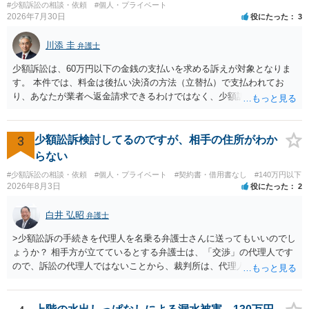
#少額訴訟の相談・依頼
#個人・プライベート
いても併せて請求する予定ですので、あらかじめ申し添えます。 本件
2026年7月30日
役にたった
3
は、貴殿自らが契約を解約したことによって生じた返還義務の履行を
求めるものにすぎません。貴殿の仕入先との取引関係や返金時期など
川添 圭
弁護士
の内部事情は、私に対する返還義務の発生や履行時期には何ら影響を
及ぼすものではありません。 これ以上、本件の解決を不必要に遅延さ
少額訴訟は、60万円以下の金銭の支払いを求める訴えが対象となりま
せることなく、誠意をもって速やかに返金手続を履行されるよう、強
す。 本件では、料金は後払い決済の方法（立替払）で支払われてお
く求めます。 以上
り、あなたが業者へ返金請求できるわけではなく、少額訴訟は使えな
いと思われます。 当該事業者と後払い決済業者を被告として債務不存
在確認請求訴訟を提起することも考えられますが、まずは後払い決済
業者へ（原契約のクーリング・オフの証拠の写しとともに）支払拒絶
3
少額訟訴検討してるのですが、相手の住所がわか
の通知書を送り、もし訴訟や支払督促を行ってきた場合には全面的に
らない
争う、というやり方がベターではないかと思います。弁護士会の相談
#少額訴訟の相談・依頼
#個人・プライベート
#契約書・借用書なし
#140万円以下
センター等で、消費者問題に強い弁護士（消費者保護委員会に所属し
2026年8月3日
役にたった
2
ているなど）へ相談されることをお勧めします。
白井 弘昭
弁護士
>少額訟訴の手続きを代理人を名乗る弁護士さんに送ってもいいのでし
ょうか？ 相手方が立てているとする弁護士は、「交渉」の代理人です
ので、訴訟の代理人ではないことから、裁判所は、代理人宛ての訴状
を受け取ることは無いと思われます。 なお、交渉段階で代理人が就い
ている場合は、相手方（被告）の住所で訴状を作成提出し、裁判所に
代理人が就いていたことを知らせると（訴状の記載内容から明らかな