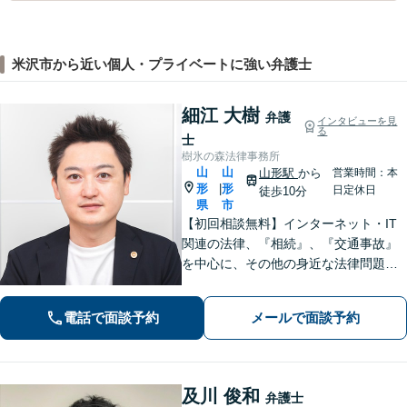
米沢市から近い個人・プライベートに強い弁護士
細江 大樹
弁護
インタビューを見
る
士
樹氷の森法律事務所
山
山
山形駅
から
営業時間：本
形
形
|
日定休日
徒歩10分
県
市
【初回相談無料】インターネット・IT
関連の法律、『相続』、『交通事故』
を中心に、その他の身近な法律問題も
広く取り扱っております。一人で悩ま
ず、まずはお気軽にご相談ください
電話で面談予約
メールで面談予約
【オンライン相談可能】【完全個室】
【駐車場あり】【山形駅11分】
及川 俊和
弁護士