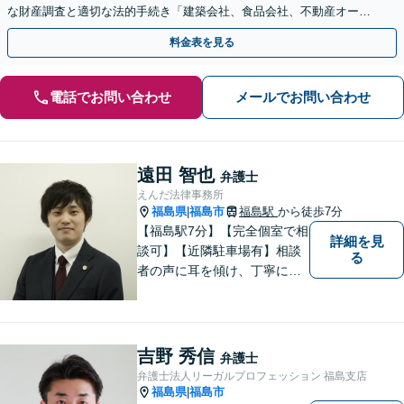
な財産調査と適切な法的手続き「建築会社、食品会社、不動産オーナ
ーなど、業種を問わず幅広く対応」【休日・夜間相談可】
料金表を見る
電話でお問い合わせ
メールでお問い合わせ
遠田 智也
弁護士
えんだ法律事務所
福島県
福島市
福島駅
から徒歩7分
|
【福島駅7分】【完全個室で相
詳細を見
談可】【近隣駐車場有】相談
る
者の声に耳を傾け、丁寧にわ
かりやすい説明を心がけてお
ります。 相談後やトラブルが
解決した際、「相談してよか
った」と思っていただけるよ
吉野 秀信
弁護士
うに全力を尽くしていきま
弁護士法人リーガルプロフェッション 福島支店
す。
福島県
福島市
|