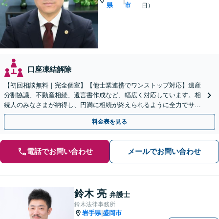
|
県
市
日）
口座凍結解除
【初回相談無料｜完全個室】【他士業連携でワンストップ対応】遺産
分割協議、不動産相続、遺言書作成など、幅広く対応しています。相
続人のみなさまが納得し、円満に相続が終えられるように全力でサポ
ートいたします。ぜひご相談ください。【WEB面談可】
料金表を見る
電話でお問い合わせ
メールでお問い合わせ
鈴木 亮
弁護士
鈴木法律事務所
岩手県
盛岡市
|