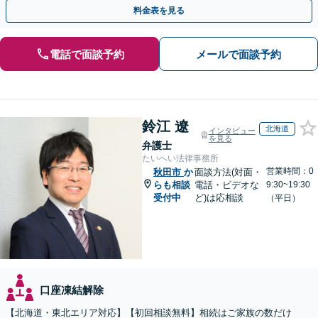
があるため、お早めにご相談ください。【無料駐車場あり】
料金表を見る
電話で面談予約
メールで面談予約
鈴江 遼
北海道
インタビュー
を見る
弁護士
たいへい法律事務所
営業時間：0
秋田市
か
面談方法(対面・
らも相談
電話・ビデオな
9:30~19:30
受付中
ど)は応相談
（平日）
口座凍結解除
【北海道・東北エリア対応】【初回相談無料】相続はご家族の数だけ