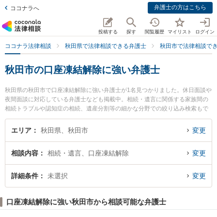
弁護士の方はこちら
ココナラへ
投稿する
探す
閲覧履歴
マイリスト
ログイン
ココナラ法律相談
秋田県で法律相談できる弁護士
秋田市で法律相談で
秋田市の口座凍結解除に強い弁護士
秋田県の秋田市で口座凍結解除に強い弁護士が1名見つかりました。休日面談や
夜間面談に対応している弁護士なども掲載中。相続・遺言に関係する家族間の
相続トラブルや認知症の相続、遺産分割等の細かな分野での絞り込み検索もで
き便利です。特に田中法律事務所の田中 伸顕弁護士のプロフィール情報や弁護
士費用、強みなどが注目されています。『秋田市で土日や夜間に発生した口座
エリア
秋田県、秋田市
変更
凍結解除のトラブルを今すぐに弁護士に相談したい』『口座凍結解除のトラブ
ル解決の実績豊富な近くの弁護士を検索したい』『初回相談無料で口座凍結解
相談内容
相続・遺言、口座凍結解除
変更
除を法律相談できる秋田市内の弁護士に相談予約したい』などでお困りの相談
者さんにおすすめです。
詳細条件
未選択
変更
口座凍結解除に強い秋田市から相談可能な弁護士