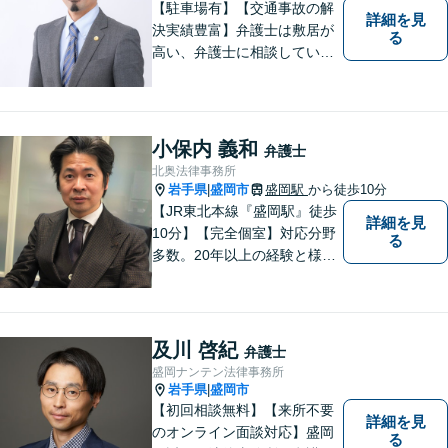
【駐車場有】【交通事故の解
詳細を見
決実績豊富】弁護士は敷居が
る
高い、弁護士に相談していい
ことなのかわからないという
思いをお持ちの方にも、気軽
に相談していただける弁護士
を目指しています。どんなこ
小保内 義和
弁護士
とでもお気軽にご相談くださ
北奥法律事務所
い。
岩手県
盛岡市
盛岡駅
から徒歩10分
|
【JR東北本線『盛岡駅』徒歩
詳細を見
10分】【完全個室】対応分野
る
多数。20年以上の経験と様々
な分野での膨大な実績を活か
し「貴方に会えて良かった」
と感じていただける最善の解
決を目指します。 お気軽にご
及川 啓紀
弁護士
お相談ください。
盛岡ナンテン法律事務所
岩手県
盛岡市
|
【初回相談無料】【来所不要
詳細を見
のオンライン面談対応】盛岡
る