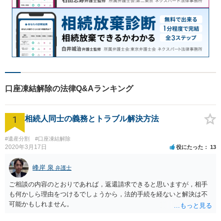
口座凍結解除の法律Q&Aランキング
1
相続人同士の義務とトラブル解決方法
#遺産分割
#口座凍結解除
2020年3月17日
役にたった
13
峰岸 泉
弁護士
ご相談の内容のとおりであれば，返還請求できると思いますが，相手
も何かしら理由をつけるでしょうから，法的手続を経ないと解決は不
可能かもしれません。