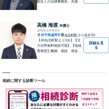
駅近くの法律事務所。弁護士
歴10年以上、離婚問題・相
続・労働・刑事事件等幅広く
対応が可能です。可能な限り
専門用語は避け、依頼者様が
高橋 海渡
弁護士
理解しやすい対応を心がけて
盛岡南法律事務所
います。【土日祝・時間外対
岩手県
盛岡市
仙北町駅
から徒歩3分
|
応可】
【JR仙北町駅より3分】【注
詳細を見
力分野無料相談可能】【地域
る
密着型】離婚、相続、借金、
交通事故、刑事事件など。ご
依頼者さまのお悩み解決の手
助けをすることが使命だと思
っています。どんなささいな
ことでも構いません。お気軽
相続に関する診断ツール
にご相談ください。