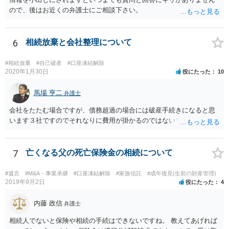
ので、後はお近くの弁護士にご相談下さい。
6
相続放棄と会社整理について
#相続放棄
#自己破産
#口座凍結解除
2020年1月30日
役にたった
10
馬場 亨二
弁護士
会社をたたむ場合ですが、債務超過の場合には破産手続きになると思
います３社ですのでそれなりに費用が掛かるのではないでしょうか。
7
亡くなる父の死亡保険金の相続について
#遺言
#M&A・事業承継
#口座凍結解除
#家族信託
#成年後見(生前の財産管理)
2019年9月2日
役にたった
4
内藤 政信
弁護士
相続人でないと保険や相続の手続はできないですね。 教えてあげれば