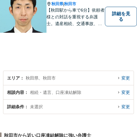
秋田県
秋田市
|
【秋田駅から車で6分】依頼者
詳細を見
様との対話を重視する弁護
る
士。遺産相続、交通事故、離
婚、債務整理、企業法務な
ど、皆様の抱える問題を幅広
く取り扱っております。お困
りごとがあれば、お一人で抱
え込むことなくぜひご相談く
ださい！【駐車場あり】
エリア
秋田県、秋田市
変更
相談内容
相続・遺言、口座凍結解除
変更
詳細条件
未選択
変更
秋田市から近い口座凍結解除に強い弁護士