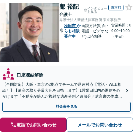
都 裕記
東京都
インタビュー
を見る
弁護士
弁護士法人新都法律事務所 東京事務所
営業時間：0
秋田市
か
面談方法(対面・
らも相談
電話・ビデオな
9:00~19:00
受付中
ど)は応相談
（平日）
口座凍結解除
【全国対応】大阪・東京の2拠点でチームで迅速対応【電話・WEB相
談可】【遺産の取り分最大化を目指します】1営業日以内の返信を心
がけます「不動産が絡んだ複雑な遺産分割／遺留分／遺言書の作成・
執行／事業承継など、お任せください」【休日相談あり】
料金表を見る
電話でお問い合わせ
メールでお問い合わせ