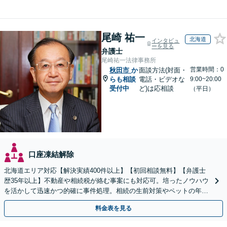
尾崎 祐一
北海道
インタビュ
ーを見る
弁護士
尾崎祐一法律事務所
営業時間：0
秋田市
か
面談方法(対面・
らも相談
電話・ビデオな
9:00~20:00
受付中
ど)は応相談
（平日）
口座凍結解除
北海道エリア対応【解決実績400件以上】【初回相談無料】【弁護士
歴35年以上】不動産や相続税が絡む事案にも対応可。培ったノウハウ
を活かして迅速かつ的確に事件処理。相続の生前対策やペットの年金
システムもお任せ【完全個室】【自衛隊前駅8分】
料金表を見る