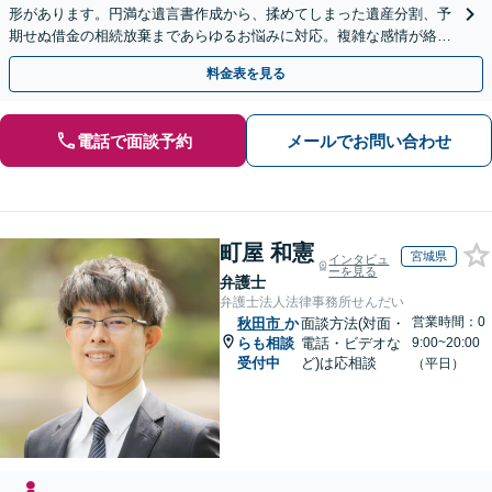
形があります。円満な遺言書作成から、揉めてしまった遺産分割、予
期せぬ借金の相続放棄まであらゆるお悩みに対応。複雑な感情が絡む
相続トラブルもまずはご相談ください。WEB面談可。
料金表を見る
電話で面談予約
メールでお問い合わせ
町屋 和憲
宮城県
インタビュ
ーを見る
弁護士
弁護士法人法律事務所せんだい
営業時間：0
秋田市
か
面談方法(対面・
らも相談
電話・ビデオな
9:00~20:00
受付中
ど)は応相談
（平日）