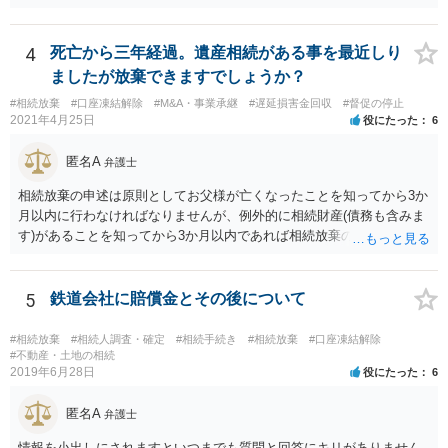
だと思いますので、葬儀→葬儀費用を相続財産から支出→相続放棄申
述の手続ということだと思いますが) ただ、葬儀費用ならいくらでもよ
いということではなく、身分相応の、社会的儀式として当然認められ
4
死亡から三年経過。遺産相続がある事を最近しり
る程度の金額に留まると考えた方がよいです。 もし、相続人の皆さん
ましたが放棄できますでしょうか？
に葬儀費用を支出する経済力がなく、質素な葬儀を行った費用であれ
#相続放棄
#口座凍結解除
#M&A・事業承継
#遅延損害金回収
#督促の停止
ば相続財産から支出しても単純承認と認められない可能性が高いの
2021年4月25日
役にたった
6
で、相続放棄申述が受理される可能性も高いと思います。
匿名A
弁護士
相続放棄の申述は原則としてお父様が亡くなったことを知ってから3か
月以内に行わなければなりませんが、例外的に相続財産(債務も含みま
す)があることを知ってから3か月以内であれば相続放棄の申述が認め
られる可能性もありますので、通知が届いたのが3か月以内の話なので
したら、早急に家裁に行って相続放棄の申述をしたい旨告げて必要な
書類を提出されることをおすすめいたします。 なお、お父様の債務が
5
鉄道会社に賠償金とその後について
他にもあるかもしれないというリスクを考えますと、相続放棄の申述
にあたっては、法テラスの無料相談等を利用して弁護士に相談するこ
#相続放棄
#相続人調査・確定
#相続手続き
#相続放棄
#口座凍結解除
とも十分考えられるかと存じます。また、ご記載いただいた事実関係
#不動産・土地の相続
2019年6月28日
役にたった
6
を拝見するかぎり、再婚相手のかたは既に相続放棄をされている可能
性があるかもしれません。
匿名A
弁護士
情報を小出しにされますといつまでも質問と回答にキリがありません