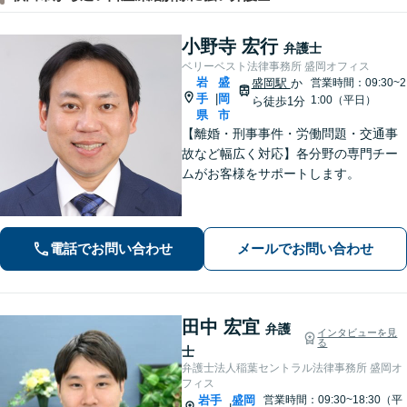
小野寺 宏行
弁護士
ベリーベスト法律事務所 盛岡オフィス
岩
盛
盛岡駅
か
営業時間：09:30~2
手
岡
|
1:00（平日）
ら徒歩1分
県
市
【離婚・刑事事件・労働問題・交通事
故など幅広く対応】各分野の専門チー
ムがお客様をサポートします。
電話でお問い合わせ
メールでお問い合わせ
田中 宏宜
弁護
インタビューを見
る
士
弁護士法人稲葉セントラル法律事務所 盛岡オ
フィス
岩手
盛岡
営業時間：09:30~18:30（平