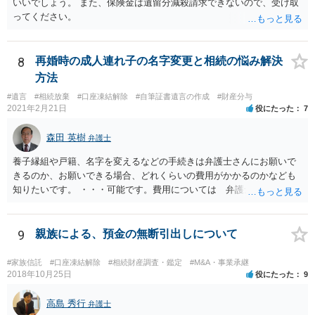
いいでしょう。 また、保険金は遺留分減殺請求できないので、受け取
ってください。
8
再婚時の成人連れ子の名字変更と相続の悩み解決
方法
#遺言
#相続放棄
#口座凍結解除
#自筆証書遺言の作成
#財産分与
2021年2月21日
役にたった
7
森田 英樹
弁護士
養子縁組や戸籍、名字を変えるなどの手続きは弁護士さんにお願いで
きるのか、お願いできる場合、どれくらいの費用がかかるのかなども
知りたいです。 ・・・可能です。費用については 弁護士と直接面談
の上 内容を確認し 協議の上個別に契約によって決まることになっ
ています。 やはり、成人した子のことまでごちゃごちゃ考えず、自分
の事だけ考えるべきなのでしょうか ・・・お子さんの事をまで含め良
9
親族による、預金の無断引出しについて
い解決案があればお悩みになるのは当然と言えば当然のことです。 彼
と親子関係を結びたいと思っているが、名字は変えたくない・・・養
#家族信託
#口座凍結解除
#相続財産調査・鑑定
#M&A・事業承継
子縁組の必要があり 氏も変更することになります。 しかし 彼は成人
2018年10月25日
役にたった
9
しているとは言え、自分の子と私の連れ子、全て平等にしたいと希
望。もちろん私もそうできればと思います。 ・・・婚姻前の契約 あ
高島 秀行
弁護士