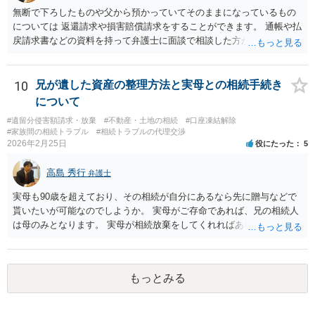
るいは 遺言書などで その意思を実現する方法はあります。 弁護
無断で下ろしたものや父から預かっていてそのままになっているもの
士に相談してみてください。
については 返還請求や損害賠償請求をすることができます。 通帳や払
戻請求書などの資料を持って弁護士に面談で相談した方がよいと思い
ます。
10
兄が遺した資産の整理方法と実母との相続手続き
について
#遺留分侵害額請求・放棄
#不動産・土地の相続
#口座凍結解除
#家族間の相続トラブル
#相続トラブルの代理交渉
2026年2月25日
役にたった
5
高島 秀行
弁護士
実母も90歳を超えており、その相続が自分にあるなら先に贈与などで
貰いたいが可能なのでしようか。 実母がご存命であれば、兄の相続人
は母のみとなります。 実母が相続放棄をしてくれればあなた方兄弟及
び実母の子が相続人となります。 実母に連絡を取って話してみるほか
ないと思います。
もっとみる