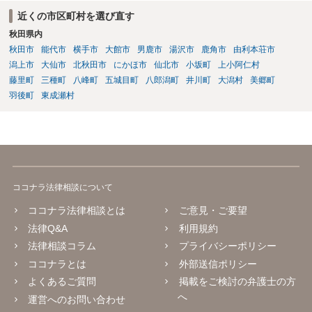
近くの市区町村を選び直す
秋田県内
秋田市
能代市
横手市
大館市
男鹿市
湯沢市
鹿角市
由利本荘市
潟上市
大仙市
北秋田市
にかほ市
仙北市
小坂町
上小阿仁村
藤里町
三種町
八峰町
五城目町
八郎潟町
井川町
大潟村
美郷町
羽後町
東成瀬村
ココナラ法律相談について
ココナラ法律相談とは
ご意見・ご要望
法律Q&A
利用規約
法律相談コラム
プライバシーポリシー
ココナラとは
外部送信ポリシー
よくあるご質問
掲載をご検討の弁護士の方
へ
運営へのお問い合わせ