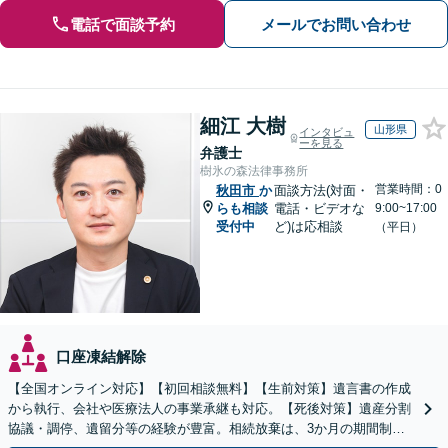
電話で面談予約
メールでお問い合わせ
細江 大樹
山形県
インタビュ
ーを見る
弁護士
樹氷の森法律事務所
営業時間：0
秋田市
か
面談方法(対面・
らも相談
電話・ビデオな
9:00~17:00
受付中
ど)は応相談
（平日）
口座凍結解除
【全国オンライン対応】【初回相談無料】【生前対策】遺言書の作成
から執行、会社や医療法人の事業承継も対応。【死後対策】遺産分割
協議・調停、遺留分等の経験が豊富。相続放棄は、3か月の期間制限