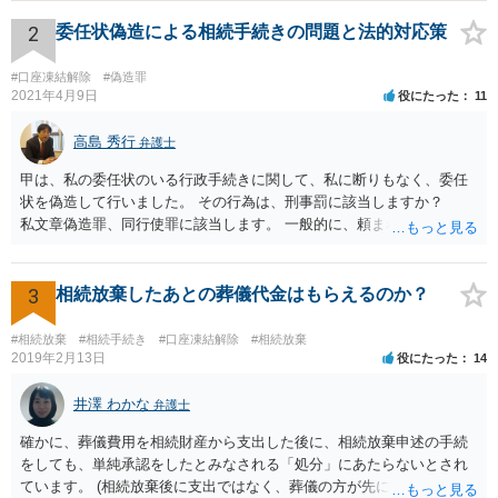
2
委任状偽造による相続手続きの問題と法的対応策
#口座凍結解除
#偽造罪
2021年4月9日
役にたった
11
高島 秀行
弁護士
甲は、私の委任状のいる行政手続きに関して、私に断りもなく、委任
状を偽造して行いました。 その行為は、刑事罰に該当しますか？
私文章偽造罪、同行使罪に該当します。 一般的に、頼まれた（委任さ
れた）人は、行政に提出する委任状の署名を偽造できるのでしょう
か？ 委任状を偽造して使用することはまでは依頼の範囲ではない
ので できないと思います。
3
相続放棄したあとの葬儀代金はもらえるのか？
#相続放棄
#相続手続き
#口座凍結解除
#相続放棄
2019年2月13日
役にたった
14
井澤 わかな
弁護士
確かに、葬儀費用を相続財産から支出した後に、相続放棄申述の手続
をしても、単純承認をしたとみなされる「処分」にあたらないとされ
ています。 (相続放棄後に支出ではなく、葬儀の方が先に来るのが通常