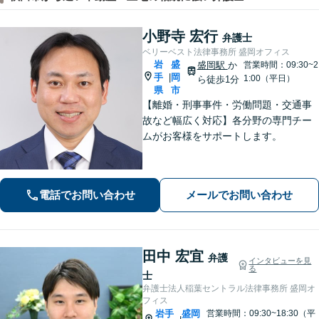
小野寺 宏行
弁護士
ベリーベスト法律事務所 盛岡オフィス
岩
盛
盛岡駅
か
営業時間：09:30~2
手
岡
|
1:00（平日）
ら徒歩1分
県
市
【離婚・刑事事件・労働問題・交通事
故など幅広く対応】各分野の専門チー
ムがお客様をサポートします。
電話でお問い合わせ
メールでお問い合わせ
田中 宏宜
弁護
インタビューを見
る
士
弁護士法人稲葉セントラル法律事務所 盛岡オ
フィス
岩手
盛岡
営業時間：09:30~18:30（平