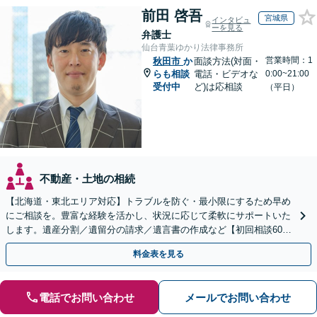
前田 啓吾
宮城県
インタビュ
ーを見る
弁護士
仙台青葉ゆかり法律事務所
営業時間：1
秋田市
か
面談方法(対面・
らも相談
電話・ビデオな
0:00~21:00
受付中
ど)は応相談
（平日）
不動産・土地の相続
【北海道・東北エリア対応】トラブルを防ぐ・最小限にするため早め
にご相談を。豊富な経験を活かし、状況に応じて柔軟にサポートいた
します。遺産分割／遺留分の請求／遺言書の作成など【初回相談60分
無料】【オンライン相談可能】
料金表を見る
電話でお問い合わせ
メールでお問い合わせ