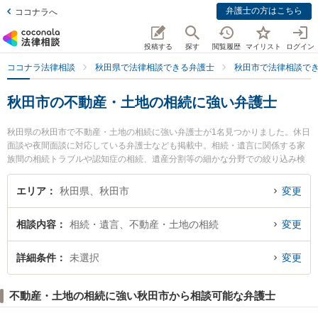
弁護士の方はこちら
ココナラへ
投稿する
探す
閲覧履歴
マイリスト
ログイン
ココナラ法律相談
秋田県で法律相談できる弁護士
秋田市で法律相談で
秋田市の不動産・土地の相続に強い弁護士
秋田県の秋田市で不動産・土地の相続に強い弁護士が1名見つかりました。休日
面談や夜間面談に対応している弁護士なども掲載中。相続・遺言に関係する家
族間の相続トラブルや認知症の相続、遺産分割等の細かな分野での絞り込み検
索もでき便利です。特に田中法律事務所の田中 伸顕弁護士のプロフィール情報
や弁護士費用、強みなどが注目されています。『秋田市で土日や夜間に発生し
エリア
秋田県、秋田市
変更
た不動産・土地の相続のトラブルを今すぐに弁護士に相談したい』『不動産・
土地の相続のトラブル解決の実績豊富な近くの弁護士を検索したい』『初回相
相談内容
相続・遺言、不動産・土地の相続
変更
談無料で不動産・土地の相続を法律相談できる秋田市内の弁護士に相談予約し
たい』などでお困りの相談者さんにおすすめです。
詳細条件
未選択
変更
不動産・土地の相続に強い秋田市から相談可能な弁護士