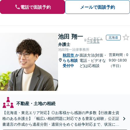
電話で面談予約
メールで面談予約
池田 翔一
北海道
インタビュ
ーを見る
弁護士
池田翔一法律事務所
営業時間：0
秋田市
か
面談方法(対面・
らも相談
電話・ビデオな
9:00~18:00
受付中
ど)は応相談
（平日）
不動産・土地の相続
【北海道・東北エリア対応】◎お客様から感謝の声多数【行政書士資
格のある弁護士】「幅広い相続問題に対応できる豊富な経験」公正証
書遺言の作成から遺産分割・遺留分をめぐる紛争対応まで、状況に応