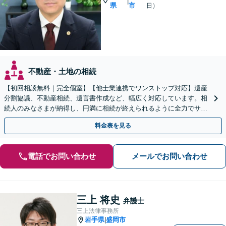
|
県
市
日）
不動産・土地の相続
【初回相談無料｜完全個室】【他士業連携でワンストップ対応】遺産
分割協議、不動産相続、遺言書作成など、幅広く対応しています。相
続人のみなさまが納得し、円満に相続が終えられるように全力でサポ
ートいたします。ぜひご相談ください。【WEB面談可】
料金表を見る
電話でお問い合わせ
メールでお問い合わせ
三上 将史
弁護士
三上法律事務所
岩手県
盛岡市
|