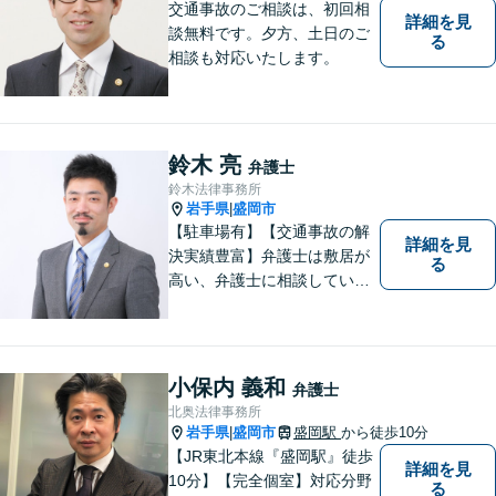
交通事故のご相談は、初回相
詳細を見
談無料です。夕方、土日のご
る
相談も対応いたします。
鈴木 亮
弁護士
鈴木法律事務所
岩手県
盛岡市
|
【駐車場有】【交通事故の解
詳細を見
決実績豊富】弁護士は敷居が
る
高い、弁護士に相談していい
ことなのかわからないという
思いをお持ちの方にも、気軽
に相談していただける弁護士
を目指しています。どんなこ
小保内 義和
弁護士
とでもお気軽にご相談くださ
北奥法律事務所
い。
岩手県
盛岡市
盛岡駅
から徒歩10分
|
【JR東北本線『盛岡駅』徒歩
詳細を見
10分】【完全個室】対応分野
る