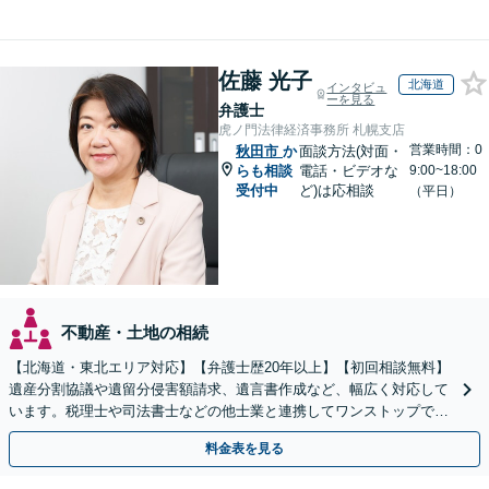
佐藤 光子
北海道
インタビュ
ーを見る
弁護士
虎ノ門法律経済事務所 札幌支店
営業時間：0
秋田市
か
面談方法(対面・
らも相談
電話・ビデオな
9:00~18:00
受付中
ど)は応相談
（平日）
不動産・土地の相続
【北海道・東北エリア対応】【弁護士歴20年以上】【初回相談無料】
遺産分割協議や遺留分侵害額請求、遺言書作成など、幅広く対応して
います。税理士や司法書士などの他士業と連携してワンストップでの
解決が可能です。ぜひご相談ください。
料金表を見る