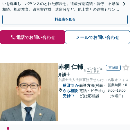
いを尊重し、バランスのとれた解決を。遺産分割協議・調停、不動産
相続、相続放棄、遺言書作成、遺留分など。他士業との連携もワンス
トップで対応します【休日・夜間面談OK】
料金表を見る
電話でお問い合わせ
メールでお問い合わせ
赤桐 仁輔
宮城県
インタビュ
ーを見る
弁護士
弁護士法人法律事務所せんだい 名取オフィス
営業時間：0
秋田市
か
面談方法(対面・
らも相談
電話・ビデオな
9:00~19:00
受付中
ど)は応相談
（木曜日）