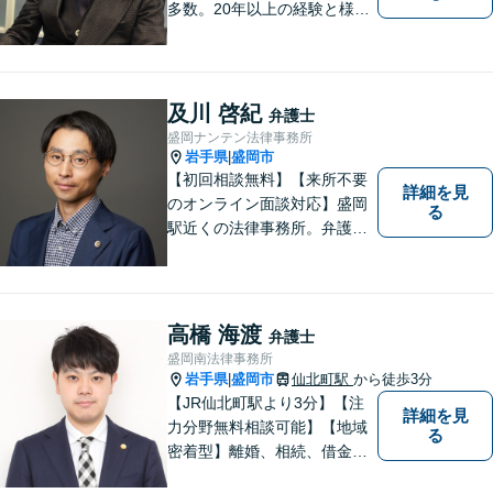
多数。20年以上の経験と様々
な分野での膨大な実績を活か
し「貴方に会えて良かった」
と感じていただける最善の解
決を目指します。 お気軽にご
及川 啓紀
弁護士
お相談ください。
盛岡ナンテン法律事務所
岩手県
盛岡市
|
【初回相談無料】【来所不要
詳細を見
のオンライン面談対応】盛岡
る
駅近くの法律事務所。弁護士
歴10年以上、離婚問題・相
続・労働・刑事事件等幅広く
対応が可能です。可能な限り
専門用語は避け、依頼者様が
高橋 海渡
弁護士
理解しやすい対応を心がけて
盛岡南法律事務所
います。【土日祝・時間外対
岩手県
盛岡市
仙北町駅
から徒歩3分
|
応可】
【JR仙北町駅より3分】【注
詳細を見
力分野無料相談可能】【地域
る
密着型】離婚、相続、借金、
交通事故、刑事事件など。ご