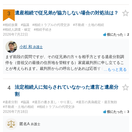
認めたわけではないので、分割協議の効力に影響はありません。 先
方の訴訟の主張及び立証次第ですが、 ・御祖母様の認知能力に関する
医師の意見書、筆跡鑑定 が提出されればその効力が否定される可能性
3
遺産相続で従兄弟が協力しない場合の対処法は？
はありますが、 ・伯母様自身が分割協議に加わっていること ・御祖母
様の意に反する遺産分割協議を行う実益が誰にあったかの立証が困難
#相続放棄
#協議
#相続トラブルの代理交渉
#不動産・土地の相続
であること からすると、実際に遺産分割協議の効力が否定される可能
#相続人調査・確定
#相続手続き
2026年7月22日
役にたった
2
性はそれほど高くない（立証のハードルは非常に高い）ということが
言えると思います。
小杉 和
弁護士
まず前段の質問ですが、その従兄弟の方々を相手方とする遺産分割調
停を（曾祖父の最後の住所地を管轄する）家庭裁判所に申し立てるこ
とが考えられます。裁判所からの呼出しがあれば応答する可能性がま
だあるのではないでしょうか。 後段の質問については、相続放棄は可
能と思われます。時間が思った以上にないので必要書類をてきぱきと
揃える必要があります。その点是非御注意ください。
4
法定相続人に知らされていなかった遺言と遺産分
割
#遺産分割
#協議
#遺言の書き直し・やり直し
#遺言の真偽鑑定・遺言無効
#不動産・土地の相続
#相続トラブルの代理交渉
2026年7月18日
役にたった
3
匿名A
弁護士