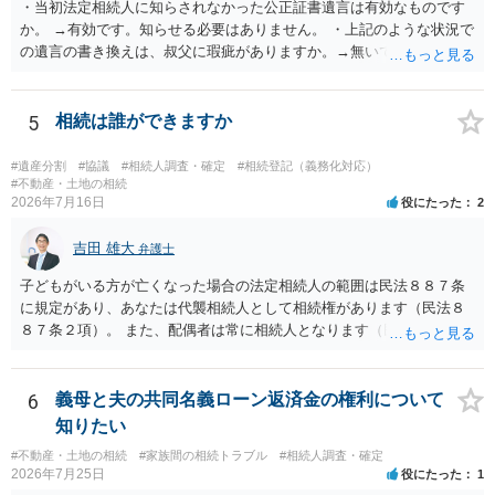
・当初法定相続人に知らされなかった公正証書遺言は有効なものです
か。 →有効です。知らせる必要はありません。 ・上記のような状況で
の遺言の書き換えは、叔父に瑕疵がありますか。→無いです。 ・分割
する場合の比率は、現状で、客観的に見てどの程度が妥当と考えられ
ますか。 →本人が自由に決められますので、どこが妥当とは言えない
です。客観的な基準もありません。 ・できれば穏やかに、分割を拒否
5
相続は誰ができますか
することはできますか。 →分割を拒否するということは、遺産はいら
ないということでしょうか。遺言で、受取を指定されててもいらない
#遺産分割
#協議
#相続人調査・確定
#相続登記（義務化対応）
と拒否することはできます。理由を説明する必要はありません。
#不動産・土地の相続
2026年7月16日
役にたった
2
吉田 雄大
弁護士
子どもがいる方が亡くなった場合の法定相続人の範囲は民法８８７条
に規定があり、あなたは代襲相続人として相続権があります（民法８
８７条２項）。 また、配偶者は常に相続人となります（民法８９０
条）。 「祖父の子供３人」の方の配偶者がご健在であれば、その方に
も相続権があります。つまり、孫５人に加えて「おじ又はおば」にも
相続権がある可能性があります。
6
義母と夫の共同名義ローン返済金の権利について
知りたい
#不動産・土地の相続
#家族間の相続トラブル
#相続人調査・確定
2026年7月25日
役にたった
1