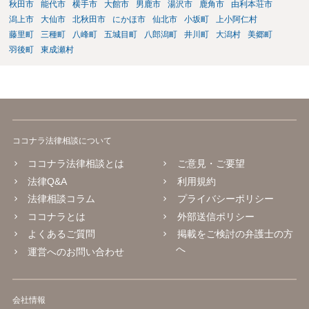
秋田市
能代市
横手市
大館市
男鹿市
湯沢市
鹿角市
由利本荘市
潟上市
大仙市
北秋田市
にかほ市
仙北市
小坂町
上小阿仁村
藤里町
三種町
八峰町
五城目町
八郎潟町
井川町
大潟村
美郷町
羽後町
東成瀬村
ココナラ法律相談について
ココナラ法律相談とは
ご意見・ご要望
法律Q&A
利用規約
法律相談コラム
プライバシーポリシー
ココナラとは
外部送信ポリシー
よくあるご質問
掲載をご検討の弁護士の方
へ
運営へのお問い合わせ
会社情報