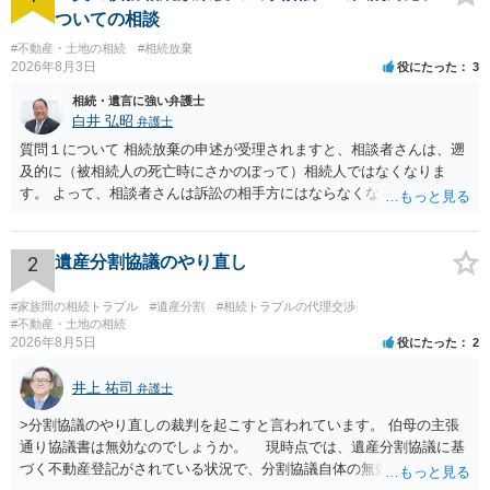
ついての相談
#不動産・土地の相続
#相続放棄
2026年8月3日
役にたった
3
相続・遺言に強い弁護士
白井 弘昭
弁護士
質問１について 相続放棄の申述が受理されますと、相談者さんは、遡
及的に（被相続人の死亡時にさかのぼって）相続人ではなくなりま
す。 よって、相談者さんは訴訟の相手方にはならなくなるので（明け
渡し請求の対象ではなくなるので）請求棄却となります。 相続放棄受
理証明を家庭裁判所で取得し、コピーを答弁書に添えて裁判所に提出
してください。 質問２について 請求棄却を求める答弁書を提出すれ
2
遺産分割協議のやり直し
ば、第１回期日は出席する必要がありません。その日は差支え（用事
があり出席できない）との記載で十分です。 質問３について 弁護士で
#家族間の相続トラブル
#遺産分割
#相続トラブルの代理交渉
はないので、ｍｉｎｔｓでの提出の必要は無いと思います。郵送（期
#不動産・土地の相続
2026年8月5日
役にたった
2
限までに届けばよい）で十分です。 詳細は、書面記載の裁判所書記官
にお問い合わせください。 以上、ご参考まで。
井上 祐司
弁護士
>分割協議のやり直しの裁判を起こすと言われています。 伯母の主張
通り協議書は無効なのでしょうか。 現時点では、遺産分割協議に基
づく不動産登記がされている状況で、分割協議自体の無効を裁判所が