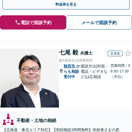
じた最適な方法をご提案します【夜間相談可】
料金表を見る
電話で面談予約
メールで面談予約
七尾 毅
弁護士
北海道
南3条総合法律事務所
営業時間：0
秋田市
か
面談方法(対面・
らも相談
電話・ビデオな
9:30~17:30
受付中
ど)は応相談
（平日）
不動産・土地の相続
【北海道・東北エリア対応】【初回相談1時間無料】依頼者さまの思