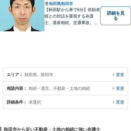
秋田県
秋田市
|
【秋田駅から車で6分】依頼者
詳細を見
様との対話を重視する弁護
る
士。遺産相続、交通事故、離
婚、債務整理、企業法務な
ど、皆様の抱える問題を幅広
く取り扱っております。お困
りごとがあれば、お一人で抱
え込むことなくぜひご相談く
ださい！【駐車場あり】
エリア
秋田県、秋田市
変更
相談内容
相続・遺言、不動産・土地の相続
変更
詳細条件
未選択
変更
秋田市から近い不動産・土地の相続に強い弁護士