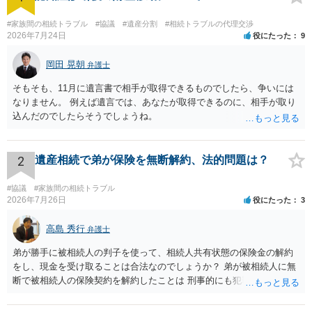
#家族間の相続トラブル
#協議
#遺産分割
#相続トラブルの代理交渉
2026年7月24日
役にたった
9
岡田 晃朝
弁護士
そもそも、11月に遺言書で相手が取得できるものでしたら、争いには
なりません。 例えば遺言では、あなたが取得できるのに、相手が取り
込んだのでしたらそうでしょうね。
2
遺産相続で弟が保険を無断解約、法的問題は？
#協議
#家族間の相続トラブル
2026年7月26日
役にたった
3
高島 秀行
弁護士
弟が勝手に被相続人の判子を使って、相続人共有状態の保険金の解約
をし、現金を受け取ることは合法なのでしょうか？ 弟が被相続人に無
断で被相続人の保険契約を解約したことは 刑事的にも犯罪となる可能
性があり、民事的には無効だと思います。 保険会社で解約の際に提出
された書類のコピーを取得して、弁護士に面談で詳しい事情を話して