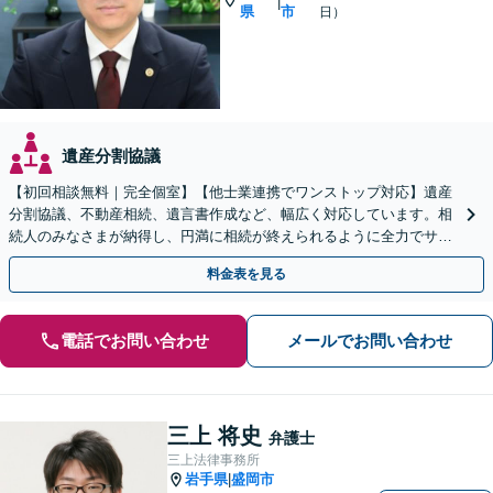
|
県
市
日）
遺産分割協議
【初回相談無料｜完全個室】【他士業連携でワンストップ対応】遺産
分割協議、不動産相続、遺言書作成など、幅広く対応しています。相
続人のみなさまが納得し、円満に相続が終えられるように全力でサポ
ートいたします。ぜひご相談ください。【WEB面談可】
料金表を見る
電話でお問い合わせ
メールでお問い合わせ
三上 将史
弁護士
三上法律事務所
岩手県
盛岡市
|