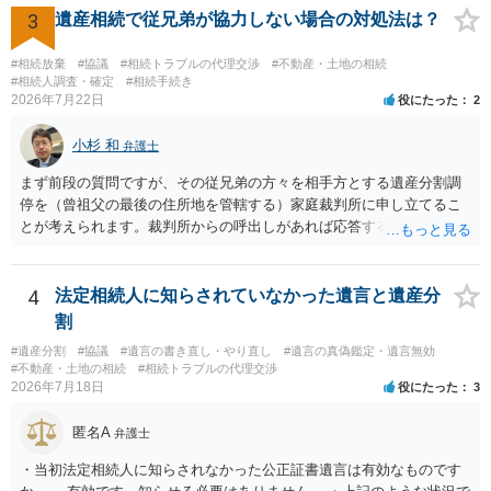
相談 されたら良いと思います。
3
遺産相続で従兄弟が協力しない場合の対処法は？
#相続放棄
#協議
#相続トラブルの代理交渉
#不動産・土地の相続
#相続人調査・確定
#相続手続き
2026年7月22日
役にたった
2
小杉 和
弁護士
まず前段の質問ですが、その従兄弟の方々を相手方とする遺産分割調
停を（曾祖父の最後の住所地を管轄する）家庭裁判所に申し立てるこ
とが考えられます。裁判所からの呼出しがあれば応答する可能性がま
だあるのではないでしょうか。 後段の質問については、相続放棄は可
能と思われます。時間が思った以上にないので必要書類をてきぱきと
揃える必要があります。その点是非御注意ください。
4
法定相続人に知らされていなかった遺言と遺産分
割
#遺産分割
#協議
#遺言の書き直し・やり直し
#遺言の真偽鑑定・遺言無効
#不動産・土地の相続
#相続トラブルの代理交渉
2026年7月18日
役にたった
3
匿名A
弁護士
・当初法定相続人に知らされなかった公正証書遺言は有効なものです