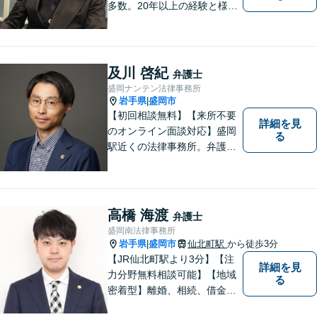
多数。20年以上の経験と様々
な分野での膨大な実績を活か
し「貴方に会えて良かった」
と感じていただける最善の解
決を目指します。 お気軽にご
及川 啓紀
弁護士
お相談ください。
盛岡ナンテン法律事務所
岩手県
盛岡市
|
【初回相談無料】【来所不要
詳細を見
のオンライン面談対応】盛岡
る
駅近くの法律事務所。弁護士
歴10年以上、離婚問題・相
続・労働・刑事事件等幅広く
対応が可能です。可能な限り
専門用語は避け、依頼者様が
高橋 海渡
弁護士
理解しやすい対応を心がけて
盛岡南法律事務所
います。【土日祝・時間外対
岩手県
盛岡市
仙北町駅
から徒歩3分
|
応可】
【JR仙北町駅より3分】【注
詳細を見
力分野無料相談可能】【地域
る
密着型】離婚、相続、借金、
交通事故、刑事事件など。ご