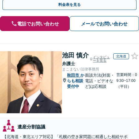
料金表を見る
電話でお問い合わせ
メールでお問い合わせ
池田 慎介
北海道
インタビュ
ーを見る
弁護士
まこまない法律事務所
営業時間：0
秋田市
か
面談方法(対面・
らも相談
電話・ビデオな
9:30~17:00
受付中
ど)は応相談
（平日）
遺産分割協議
【北海道・東北エリア対応】「札幌の空き家問題に精通した相続サポ