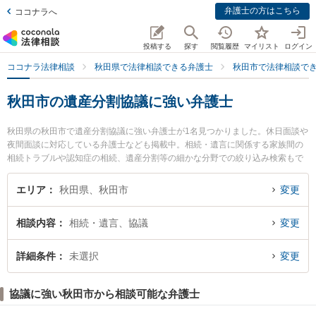
弁護士の方はこちら
ココナラへ
投稿する
探す
閲覧履歴
マイリスト
ログイン
ココナラ法律相談
秋田県で法律相談できる弁護士
秋田市で法律相談で
秋田市の遺産分割協議に強い弁護士
秋田県の秋田市で遺産分割協議に強い弁護士が1名見つかりました。休日面談や
夜間面談に対応している弁護士なども掲載中。相続・遺言に関係する家族間の
相続トラブルや認知症の相続、遺産分割等の細かな分野での絞り込み検索もで
き便利です。特に田中法律事務所の田中 伸顕弁護士のプロフィール情報や弁護
士費用、強みなどが注目されています。『秋田市で土日や夜間に発生した遺産
エリア
秋田県、秋田市
変更
分割協議のトラブルを今すぐに弁護士に相談したい』『遺産分割協議のトラブ
ル解決の実績豊富な近くの弁護士を検索したい』『初回相談無料で遺産分割協
相談内容
相続・遺言、協議
変更
議を法律相談できる秋田市内の弁護士に相談予約したい』などでお困りの相談
者さんにおすすめです。
詳細条件
未選択
変更
協議に強い秋田市から相談可能な弁護士