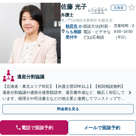
佐藤 光子
北海道
インタビュ
ーを見る
弁護士
虎ノ門法律経済事務所 札幌支店
営業時間：0
秋田市
か
面談方法(対面・
らも相談
電話・ビデオな
9:00~18:00
受付中
ど)は応相談
（平日）
遺産分割協議
【北海道・東北エリア対応】【弁護士歴20年以上】【初回相談無料】
遺産分割協議や遺留分侵害額請求、遺言書作成など、幅広く対応して
います。税理士や司法書士などの他士業と連携してワンストップでの
解決が可能です。ぜひご相談ください。
料金表を見る
電話で面談予約
メールで面談予約