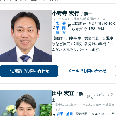
小野寺 宏行
弁護士
ベリーベスト法律事務所 盛岡オフィス
岩
盛
盛岡駅
か
営業時間：09:30~2
手
岡
|
1:00（平日）
ら徒歩1分
県
市
【離婚・刑事事件・労働問題・交通事
故など幅広く対応】各分野の専門チー
ムがお客様をサポートします。
電話でお問い合わせ
メールでお問い合わせ
田中 宏宜
弁護
インタビューを見
る
士
弁護士法人稲葉セントラル法律事務所 盛岡オ
フィス
岩手
盛岡
営業時間：09:30~18:30（平