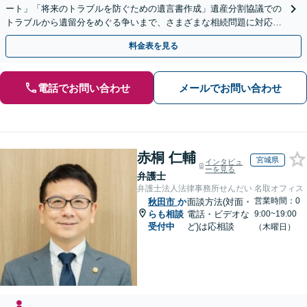
ート」「将来のトラブルを防ぐための遺言書作成」遺産分割協議での
トラブルから遺留分をめぐる争いまで、さまざまな相続問題に対応し
ています「アクセス良好・WEB面談対応で安心の相談」
料金表を見る
電話でお問い合わせ
メールでお問い合わせ
赤桐 仁輔
宮城県
インタビュ
ーを見る
弁護士
弁護士法人法律事務所せんだい 名取オフィス
営業時間：0
秋田市
か
面談方法(対面・
らも相談
電話・ビデオな
9:00~19:00
受付中
ど)は応相談
（木曜日）