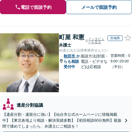
電話で面談予約
メールで面談予約
町屋 和憲
宮城県
インタビュ
ーを見る
弁護士
弁護士法人法律事務所せんだい
営業時間：0
秋田市
か
面談方法(対面・
らも相談
電話・ビデオな
9:00~20:00
受付中
ど)は応相談
（平日）
遺産分割協議
【遺産分割・遺留分に強い】【仙台市公式ホームページに情報掲載
中】【東北各地より相談・解決実績多数】【初回相談60分無料】親族
間で揉めてしまったら、弁護士にご相談を！