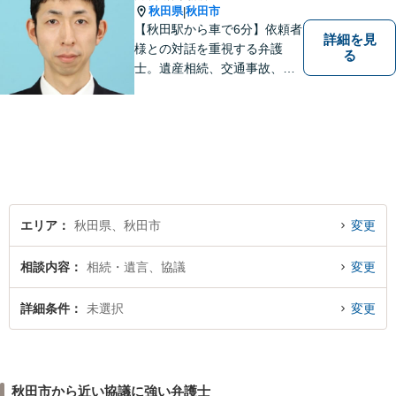
秋田県
秋田市
|
【秋田駅から車で6分】依頼者
詳細を見
様との対話を重視する弁護
る
士。遺産相続、交通事故、離
婚、債務整理、企業法務な
ど、皆様の抱える問題を幅広
く取り扱っております。お困
りごとがあれば、お一人で抱
え込むことなくぜひご相談く
ださい！【駐車場あり】
エリア
秋田県、秋田市
変更
相談内容
相続・遺言、協議
変更
詳細条件
未選択
変更
秋田市から近い協議に強い弁護士