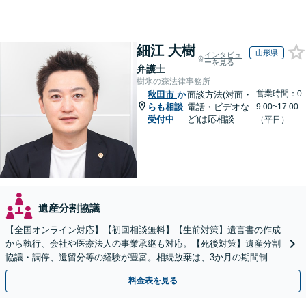
細江 大樹
山形県
インタビュ
ーを見る
弁護士
樹氷の森法律事務所
営業時間：0
秋田市
か
面談方法(対面・
らも相談
電話・ビデオな
9:00~17:00
受付中
ど)は応相談
（平日）
遺産分割協議
【全国オンライン対応】【初回相談無料】【生前対策】遺言書の作成
から執行、会社や医療法人の事業承継も対応。【死後対策】遺産分割
協議・調停、遺留分等の経験が豊富。相続放棄は、3か月の期間制限
があるため、お早めにご相談ください。【無料駐車場あり】
料金表を見る