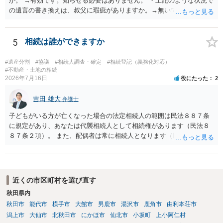
か。 →有効です。知らせる必要はありません。 ・上記のような状況で
の遺言の書き換えは、叔父に瑕疵がありますか。→無いです。 ・分割
する場合の比率は、現状で、客観的に見てどの程度が妥当と考えられ
ますか。 →本人が自由に決められますので、どこが妥当とは言えない
です。客観的な基準もありません。 ・できれば穏やかに、分割を拒否
5
相続は誰ができますか
することはできますか。 →分割を拒否するということは、遺産はいら
ないということでしょうか。遺言で、受取を指定されててもいらない
#遺産分割
#協議
#相続人調査・確定
#相続登記（義務化対応）
と拒否することはできます。理由を説明する必要はありません。
#不動産・土地の相続
2026年7月16日
役にたった
2
吉田 雄大
弁護士
子どもがいる方が亡くなった場合の法定相続人の範囲は民法８８７条
に規定があり、あなたは代襲相続人として相続権があります（民法８
８７条２項）。 また、配偶者は常に相続人となります（民法８９０
条）。 「祖父の子供３人」の方の配偶者がご健在であれば、その方に
も相続権があります。つまり、孫５人に加えて「おじ又はおば」にも
相続権がある可能性があります。
近くの市区町村を選び直す
秋田県内
秋田市
能代市
横手市
大館市
男鹿市
湯沢市
鹿角市
由利本荘市
潟上市
大仙市
北秋田市
にかほ市
仙北市
小坂町
上小阿仁村