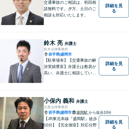
交通事故のご相談は、初回相
詳細を見
談無料です。夕方、土日のご
る
相談も対応いたします。
鈴木 亮
弁護士
鈴木法律事務所
岩手県
盛岡市
|
【駐車場有】【交通事故の解
詳細を見
決実績豊富】弁護士は敷居が
る
高い、弁護士に相談していい
ことなのかわからないという
思いをお持ちの方にも、気軽
に相談していただける弁護士
を目指しています。どんなこ
小保内 義和
弁護士
とでもお気軽にご相談くださ
北奥法律事務所
い。
岩手県
盛岡市
盛岡駅
から徒歩10分
|
【JR東北本線『盛岡駅』徒歩
詳細を見
10分】【完全個室】対応分野
る