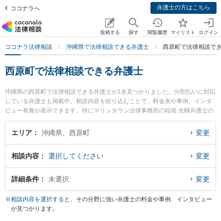
弁護士の方はこちら
ココナラへ
投稿する
探す
閲覧履歴
マイリスト
ログイン
ココナラ法律相談
沖縄県で法律相談できる弁護士
西原町で法律相談で
西原町で法律相談できる弁護士
沖縄県の西原町で法律相談できる弁護士が1名見つかりました。分割払いに対応
している弁護士も掲載中。相談内容を絞り込むことで、料金表や事例、インタ
ビュー有無が表示できます。特にマリンタウン法律事務所の稲嶺 光輔弁護士の
プロフィール情報や弁護士費用、強みなどが注目されています。離婚や相続、
交通事故から不動産、ネットトラブル、企業法務まで幅広く取り扱う弁護士が
エリア
沖縄県、西原町
変更
多数。こんな法律相談をお持ちの方は是非ご利用ください。西原町で土日や夜
間に発生した不倫慰謝料トラブルを今すぐに弁護士に相談したい』『交通事故
相談内容
選択してください
変更
の過失割合や後遺障害のトラブル解決の実績豊富な近くの弁護士を検索した
い』『初回相談無料で自己破産や債務整理を法律相談できる西原町内の弁護士
に相談予約したい』などでお困りの相談者さんにおすすめです。
詳細条件
未選択
変更
※
相談内容を選択する
と、その分野に強い弁護士の料金や事例、インタビュー
が見つかります。