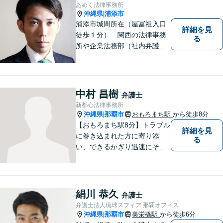
ています。【完全個室で相談
あめく法律事務所
可】
沖縄県
浦添市
|
浦添市城間所在（屋冨祖入口
詳細を見
徒歩１分） 関西の法律事務
る
所や企業法務部（社内弁護士
として）で経験を積んだ弁護
士が対応いたします
中村 昌樹
弁護士
新都心法律事務所
沖縄県
那覇市
おもろまち駅
から徒歩8分
|
【おもろまち駅8分】トラブル
詳細を見
に巻き込まれた方に寄り添
る
い、できるかぎり迅速にそし
て最善の解決を図るべく、常
に全力で取り組んでおりま
す。企業法務、土地問題、離
婚、借金、相続、交通事故
絹川 恭久
弁護士
等、生活上のトラブルがござ
弁護士法人琉球スフィア 那覇オフィス
いましたら、お気軽にご相談
沖縄県
那覇市
美栄橋駅
から徒歩6分
|