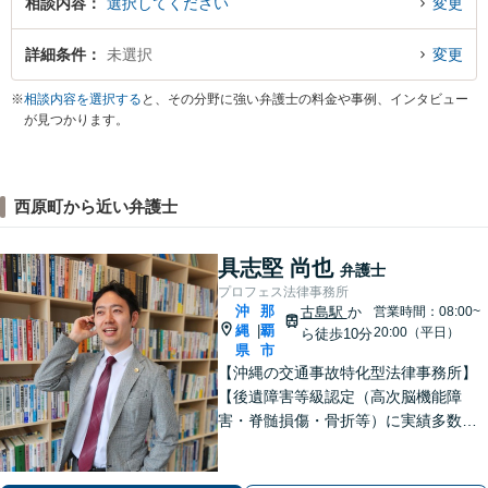
相談内容
選択してください
変更
詳細条件
未選択
変更
※
相談内容を選択する
と、その分野に強い弁護士の料金や事例、インタビュー
が見つかります。
西原町から近い弁護士
具志堅 尚也
弁護士
プロフェス法律事務所
沖
那
古島駅
か
営業時間：08:00~
縄
覇
|
20:00（平日）
ら徒歩10分
県
市
【沖縄の交通事故特化型法律事務所】
【後遺障害等級認定（高次脳機能障
害・脊髄損傷・骨折等）に実績多数】
【死亡事故被害者のご遺族へ（刑事の
対応含め全面的にサポート）】【沖縄