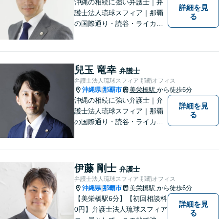
下さい。
沖縄の相続に強い弁護士｜弁
詳細を見
護士法人琉球スフィア｜那覇
る
の国際通り・読谷・ライカム
の3店舗ある沖縄最大級の法律
事務所｜国際相続案件の実績
多数｜国内外問わず相続案件
を手掛けていきたいと思って
兒玉 竜幸
弁護士
おります。どうぞよろしくお
弁護士法人琉球スフィア 那覇オフィス
願いします。
沖縄県
那覇市
美栄橋駅
から徒歩6分
|
沖縄の相続に強い弁護士｜弁
詳細を見
護士法人琉球スフィア｜那覇
る
の国際通り・読谷・ライカム
の3店舗ある沖縄最大級の法律
事務所｜不安に悩まされる
日々から解放されるよう迅速
に対応し、あなたの立場に立
伊藤 剛士
弁護士
ったベストな紛争解決を導く
弁護士法人琉球スフィア 那覇オフィス
ことを常に大切にしていま
沖縄県
那覇市
美栄橋駅
から徒歩6分
|
す。
【美栄橋駅6分】【初回相談料
詳細を見
0円】弁護士法人琉球スフィア
る