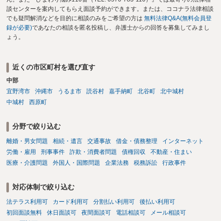
談センターを案内してもらえ面談予約ができます。または、ココナラ法律相談
でも疑問解消などを目的に相談のみをご希望の方は
無料法律Q&A(無料会員登
録が必要)
であなたの相談を匿名投稿し、弁護士からの回答を募集してみまし
ょう。
近くの市区町村を選び直す
中部
宜野湾市
沖縄市
うるま市
読谷村
嘉手納町
北谷町
北中城村
中城村
西原町
分野で絞り込む
離婚・男女問題
相続・遺言
交通事故
借金・債務整理
インターネット
労働・雇用
刑事事件
詐欺・消費者問題
債権回収
不動産・住まい
医療・介護問題
外国人・国際問題
企業法務
税務訴訟
行政事件
対応体制で絞り込む
法テラス利用可
カード利用可
分割払い利用可
後払い利用可
初回面談無料
休日面談可
夜間面談可
電話相談可
メール相談可