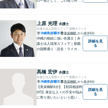
の一員として、この地で沖縄
の皆さまのお役に立てるよ
う、全力を尽くしてまいりま
す。 「ご相談＝ご依頼」では
ございませんので、安心して
上原 光理
弁護士
経験豊富な弁護士にご相談く
弁護士法人琉球スフィア 那覇オフィス
ださい。
沖縄県
那覇市
美栄橋駅
から徒歩6分
|
沖縄の相続に強い弁護士｜弁
詳細を見
護士法人琉球スフィア｜那覇
る
の国際通り・読谷・ライカム
の3店舗ある沖縄最大級の法律
事務所｜私自身、月に10件程
度の新規相談を受けておりま
す。お気軽にご連絡くださ
髙橋 宏伊
弁護士
い！
弁護士法人琉球スフィア 那覇オフィス
沖縄県
那覇市
美栄橋駅
から徒歩6分
|
【美栄橋駅6分】【初回相談料
詳細を見
0円】身近な人々の不安や悩み
る
に寄り添いたいという思いか
ら、弁護士を志しました。 人
生を左右する法律問題に真摯