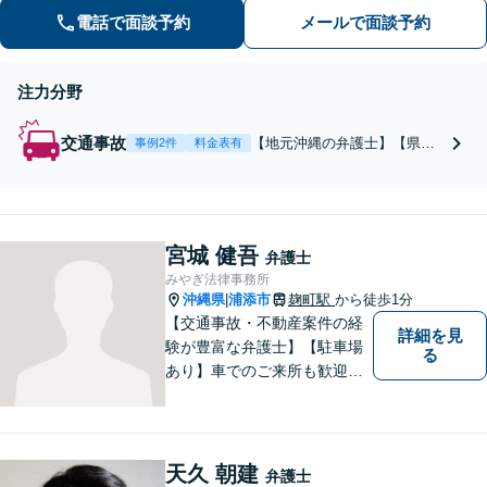
県全域（離島含む）対応】【賠償金獲
電話で面談予約
メールで面談予約
得まで費用負担なし】【相談料・着手
金０円】
注力分野
交通事故
【地元沖縄の弁護士】【県外
事例2件
料金表有
で交通事故に特化した弁護士
としての豊富な実務経験】
【初回相談で後遺障害等級や
賠償額の見込みまで詳細にご
宮城 健吾
説明】【賠償金獲得まで費用
弁護士
はかかりません】【沖縄県全
みやぎ法律事務所
域（離島含む）対応◎】
沖縄県
浦添市
麹町駅
から徒歩1分
|
【交通事故・不動産案件の経
詳細を見
験が豊富な弁護士】【駐車場
る
あり】車でのご来所も歓迎し
ております！依頼者様のご希
望に寄り添って、将来のため
にどうしたらいいのかを考え
た提案をしていきたいと思っ
天久 朝建
弁護士