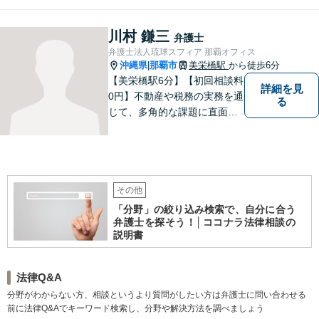
に向き合い、最善の解決を目
指すことが私の信念です。
川村 鎌三
弁護士
【休日面談可】
弁護士法人琉球スフィア 那覇オフィス
沖縄県
那覇市
美栄橋駅
から徒歩6分
|
【美栄橋駅6分】【初回相談料
詳細を見
0円】不動産や税務の実務を通
る
じて、多角的な課題に直面す
る依頼者を支えるには、法律
面からの支援が不可欠である
と痛感し、弁護士を志しまし
た。 複雑な問題を一つの窓口
で解決できる存在を目指し、
その他
日々研鑽を重ねています。
「分野」の絞り込み検索で、自分に合う
弁護士を探そう！│ココナラ法律相談の
説明書
法律Q&A
分野がわからない方、相談というより質問がしたい方は弁護士に問い合わせる
前に法律Q&Aでキーワード検索し、分野や解決方法を調べましょう