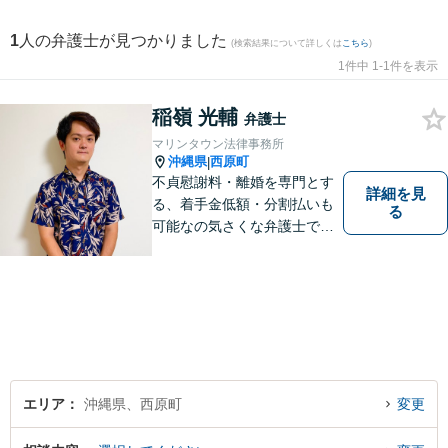
1
人の弁護士が見つかりました
(検索結果について詳しくは
こちら
)
1件中 1-1件を表示
稲嶺 光輔
弁護士
マリンタウン法律事務所
沖縄県
西原町
|
不貞慰謝料・離婚を専門とす
詳細を見
る、着手金低額・分割払いも
る
可能なの気さくな弁護士で
す！
エリア
沖縄県、西原町
変更