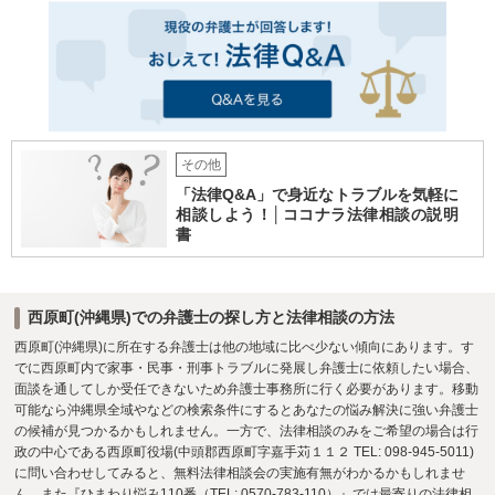
その他
「法律Q&A」で身近なトラブルを気軽に
相談しよう！│ココナラ法律相談の説明
書
西原町(沖縄県)での弁護士の探し方と法律相談の方法
西原町(沖縄県)に所在する弁護士は他の地域に比べ少ない傾向にあります。す
でに西原町内で家事・民事・刑事トラブルに発展し弁護士に依頼したい場合、
面談を通してしか受任できないため弁護士事務所に行く必要があります。移動
可能なら沖縄県全域やなどの検索条件にするとあなたの悩み解決に強い弁護士
の候補が見つかるかもしれません。一方で、法律相談のみをご希望の場合は行
政の中心である西原町役場(中頭郡西原町字嘉手苅１１２ TEL: 098-945-5011)
に問い合わせしてみると、無料法律相談会の実施有無がわかるかもしれませ
ん。また『ひまわり悩み110番（TEL: 0570-783-110）』では最寄りの法律相