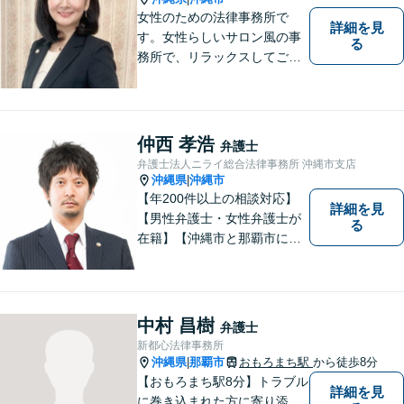
女性のための法律事務所で
詳細を見
す。女性らしいサロン風の事
る
務所で、リラックスしてご相
談いただけます。
仲西 孝浩
弁護士
弁護士法人ニライ総合法律事務所 沖縄市支店
沖縄県
沖縄市
|
【年200件以上の相談対応】
詳細を見
【男性弁護士・女性弁護士が
る
在籍】【沖縄市と那覇市に事
務所あり】離婚問題、相続問
題、労働雇用、刑事事件、企
業法務など幅広く対応しま
す。「沖縄ならではの習慣」
中村 昌樹
弁護士
を熟知した弁護士が多数在
新都心法律事務所
籍。
沖縄県
那覇市
おもろまち駅
から徒歩8分
|
【おもろまち駅8分】トラブル
詳細を見
に巻き込まれた方に寄り添