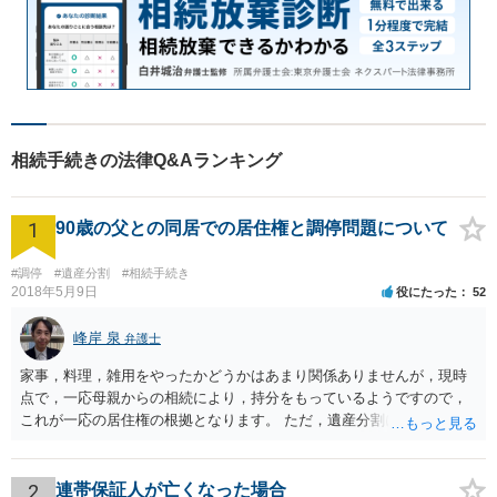
相続手続きの法律Q&Aランキング
1
90歳の父との同居での居住権と調停問題について
#調停
#遺産分割
#相続手続き
2018年5月9日
役にたった
52
峰岸 泉
弁護士
家事，料理，雑用をやったかどうかはあまり関係ありませんが，現時
点で，一応母親からの相続により，持分をもっているようですので，
これが一応の居住権の根拠となります。 ただ，遺産分割により，母の
持分を父親が取得した場合，住み続けるのは難しいかも知れません。
2
連帯保証人が亡くなった場合