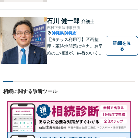
を取り扱っております。沖縄
の皆様のお役に立てればと思
っております。お困りごとが
石川 健一郎
弁護士
あれば、一度ご相談くださ
吉村正夫法律事務所
い。
沖縄県
沖縄市
|
【法テラス利用可】区画整
詳細を見
理・軍跡地問題に注力。お早
る
めのご相談が、納得のいく解
決への第一歩です！離婚／相
続問題など、話がこじれてし
まう前にご連絡を。あなたの
代理人として全力でサポート
します【分割払い可】【休日
相続に関する診断ツール
夜間対応】【駐車場あり】