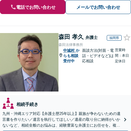
電話でお問い合わせ
メールでお問い合わせ
森田 孝久
弁護士
福岡県
森田法律事務所
営業時
中城村
か
面談方法(対面・電
らも相談
話・ビデオなど)は
間：本日
受付中
応相談
定休日
相続手続き
九州・沖縄エリア対応【弁護士歴25年以上】親族が争わないための遺
言書を作りたい／遺言を執行してほしい／遺産の取り分に納得がいか
ないなど、相続全般のお悩みは、経験豊富な弁護士にお任せを。複雑