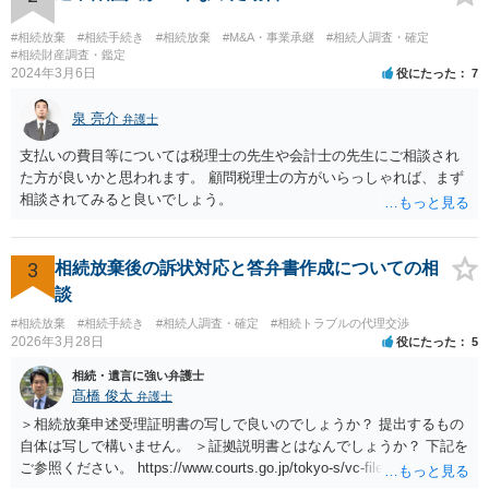
#相続放棄
#相続手続き
#相続放棄
#M&A・事業承継
#相続人調査・確定
#相続財産調査・鑑定
2024年3月6日
役にたった
7
泉 亮介
弁護士
支払いの費目等については税理士の先生や会計士の先生にご相談され
た方が良いかと思われます。 顧問税理士の方がいらっしゃれば、まず
相談されてみると良いでしょう。
3
相続放棄後の訴状対応と答弁書作成についての相
談
#相続放棄
#相続手続き
#相続人調査・確定
#相続トラブルの代理交渉
2026年3月28日
役にたった
5
相続・遺言に強い弁護士
髙橋 俊太
弁護士
＞相続放棄申述受理証明書の写しで良いのでしょうか？ 提出するもの
自体は写しで構いません。 ＞証拠説明書とはなんでしょうか？ 下記を
ご参照ください。 https://www.courts.go.jp/tokyo-s/vc-files/tokyo-s/file/