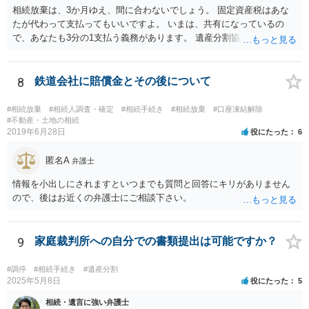
相続放棄は、3か月ゆえ、間に合わないでしょう。 固定資産税はあな
たが代わって支払ってもいいですよ。 いまは、共有になっているの
で、あなたも3分の1支払う義務があります。 遺産分割協議をして、不
動産取得者を決めて、相続登記する必要があります。 登記名義人に支
払い義務があります。
8
鉄道会社に賠償金とその後について
#相続放棄
#相続人調査・確定
#相続手続き
#相続放棄
#口座凍結解除
#不動産・土地の相続
2019年6月28日
役にたった
6
匿名A
弁護士
情報を小出しにされますといつまでも質問と回答にキリがありません
ので、後はお近くの弁護士にご相談下さい。
9
家庭裁判所への自分での書類提出は可能ですか？
#調停
#相続手続き
#遺産分割
2025年5月8日
役にたった
5
相続・遺言に強い弁護士