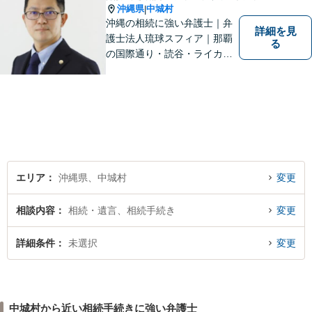
沖縄県
中城村
|
沖縄の相続に強い弁護士｜弁
詳細を見
護士法人琉球スフィア｜那覇
る
の国際通り・読谷・ライカム
の3店舗ある沖縄最大級の法律
事務所｜法律家として、法的
知識の習得を心がけるだけで
はなく、一社会人として相談
者の心に寄り添っていける弁
護士でありたいと思っていま
す。
エリア
沖縄県、中城村
変更
相談内容
相続・遺言、相続手続き
変更
詳細条件
未選択
変更
中城村から近い相続手続きに強い弁護士