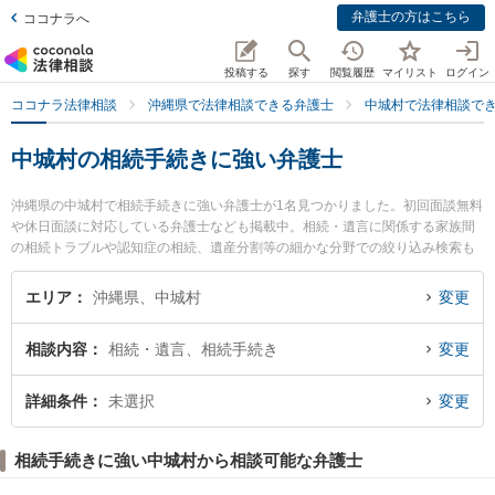
弁護士の方はこちら
ココナラへ
投稿する
探す
閲覧履歴
マイリスト
ログイン
ココナラ法律相談
沖縄県で法律相談できる弁護士
中城村で法律相談で
中城村の相続手続きに強い弁護士
沖縄県の中城村で相続手続きに強い弁護士が1名見つかりました。初回面談無料
や休日面談に対応している弁護士なども掲載中。相続・遺言に関係する家族間
の相続トラブルや認知症の相続、遺産分割等の細かな分野での絞り込み検索も
でき便利です。特に弁護士法人琉球スフィア ライカムオフィスの山下 剛弁護士
のプロフィール情報や弁護士費用、強みなどが注目されています。『中城村で
エリア
沖縄県、中城村
変更
土日や夜間に発生した相続手続きのトラブルを今すぐに弁護士に相談したい』
『相続手続きのトラブル解決の実績豊富な近くの弁護士を検索したい』『初回
相談内容
相続・遺言、相続手続き
変更
相談無料で相続手続きを法律相談できる中城村内の弁護士に相談予約したい』
などでお困りの相談者さんにおすすめです。
詳細条件
未選択
変更
相続手続きに強い中城村から相談可能な弁護士