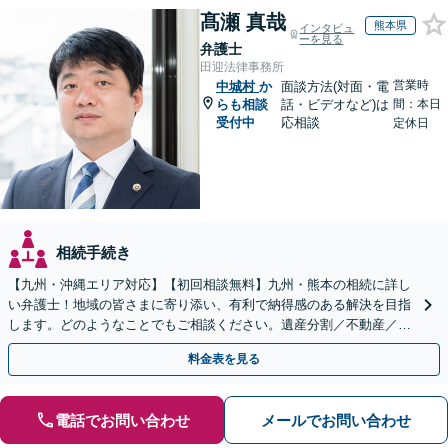
髙瀬 真哉
熊本県
インタビュ
ーを見る
弁護士
田迎法律事務所
営業時
中城村
か
面談方法(対面・電
らも相談
話・ビデオなど)は
間：本日
受付中
応相談
定休日
相続手続き
【九州・沖縄エリア対応】【初回相談無料】九州・熊本の相続に詳し
い弁護士！地域の皆さまに寄り添い、有利で納得感のある解決を目指
します。どのようなことでもご相談ください。遺産分割／不動産／遺
言書／使い込み／寄与分／遺留分／相続放棄【完全個室】
料金表を見る
電話でお問い合わせ
メールでお問い合わせ