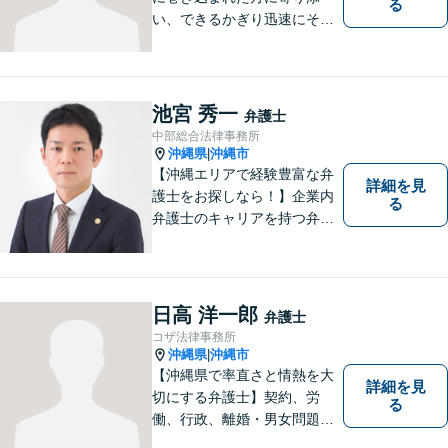
る
い、できるかぎり迅速にそし
て最善の解決を図るべく、常
に全力で取り組んでおりま
す。企業法務、土地問題、離
婚、借金、相続、交通事故
池宮 秀一
弁護士
等、生活上のトラブルがござ
中部総合法律事務所
いましたら、お気軽にご相談
沖縄県
沖縄市
|
下さい。
【沖縄エリアで経験豊富な弁
詳細を見
護士をお探しなら！】企業内
る
弁護士のキャリアを持つ弁護
士。離婚／労働／企業法務／
債務整理／交通事故など、多
種多様なご相談に対応してお
ります。スピード感を持っ
日高 洋一郎
弁護士
て、かつ丁寧な対応を心がけ
コザ法律事務所
ていますので、ぜひ気兼ねな
沖縄県
沖縄市
|
くご相談ください。
【沖縄県で率直さと情熱を大
詳細を見
切にする弁護士】契約、労
る
働、行政、離婚・男女問題、
相続問題など、広範囲の業務