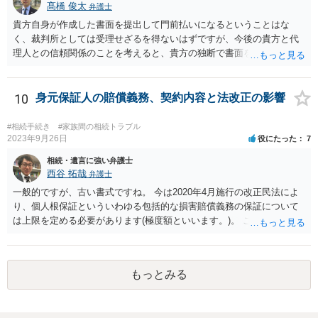
髙橋 俊太
弁護士
貴方自身が作成した書面を提出して門前払いになるということはな
く、裁判所としては受理せざるを得ないはずですが、今後の貴方と代
理人との信頼関係のことを考えると、貴方の独断で書面を提出したり
裁判所に電話したりするのはお勧めしにくいところです。 現在の弁護
士が主張書面の提出を渋っているようですが、弁護士として提出の実
益がないと考えている可能性もあると思いますので、そのあたりも含
10
身元保証人の賠償義務、契約内容と法改正の影響
めて、弁護士見解を確認等するためによく打ち合わせた方がよいと思
います。単に面倒臭いということで書面提出をしないということであ
#相続手続き
#家族間の相続トラブル
れば、当該弁護士との委任関係を修了した上で、貴方のほうで書面提
2023年9月26日
役にたった
7
出することを検討なさった方がよいでしょう。
相続・遺言に強い弁護士
西谷 拓哉
弁護士
一般的ですが、古い書式ですね。 今は2020年4月施行の改正民法によ
り、個人根保証といういわゆる包括的な損害賠償義務の保証について
は上限を定める必要があります(極度額といいます。)。 この書式にサ
インしても、実際は連帯保証部分は民法465条の2②により無効とな
り、会社側は請求できない可能性が高そうです。
もっとみる