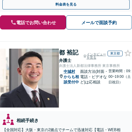
な問題も粘り強く対応し、解決に導きます。
料金表を見る
電話でお問い合わせ
メールで面談予約
都 裕記
東京都
インタビュー
を見る
弁護士
弁護士法人新都法律事務所 東京事務所
営業時間：09:
中城村
面談方法(対面・
からも相
電話・ビデオな
00~19:00（土
談受付中
ど)は応相談
日祝日）
相続手続き
【全国対応】大阪・東京の2拠点でチームで迅速対応【電話・WEB相