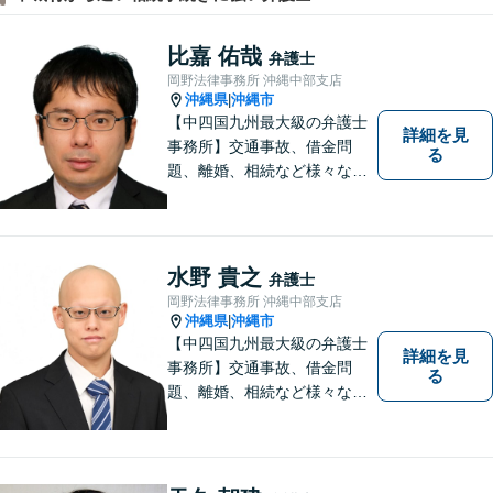
比嘉 佑哉
弁護士
岡野法律事務所 沖縄中部支店
沖縄県
沖縄市
|
【中四国九州最大級の弁護士
詳細を見
事務所】交通事故、借金問
る
題、離婚、相続など様々な問
題について、「何度でも無
料」の相談を行っています！
まずはお気軽にご相談くださ
い！
水野 貴之
弁護士
岡野法律事務所 沖縄中部支店
沖縄県
沖縄市
|
【中四国九州最大級の弁護士
詳細を見
事務所】交通事故、借金問
る
題、離婚、相続など様々な問
題について、「何度でも無
料」の相談を行っています！
まずはお気軽にご相談くださ
い！