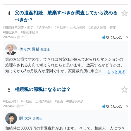
14-1kisairei.pdf
4
父の遺産相続、放棄すべきか調査してから決める
べきか？
#相続財産調査・鑑定
#遺産分割
#不動産・土地の相続
#相続人調査・確定
#相続放棄
#相続手続き
2025年7月15日
役にたった
5
佐々木 晋輔
弁護士
実のお父様ですので、できればお父様が住んでおられたマンションの
処理をされる方向で考えられたらと思います。 放棄するかどうかは、
知ってから3カ月以内が原則ですが、家庭裁判所に申立すれば3カ月の
期間を伸長することができます。 その間に、財産の状況を調査して、
放棄するかどうか決めることができます。 銀行やサラ金が数年も放置
することはありませんので、数年後に借金が発見される可能性はほぼ
5
相続税の節税になるのは？
ありません。 なお、私が扱った相続放棄を検討していた案件で、期間
伸長して調査したところ、サラ金に対する過払金など相当な財産が見
#遺産分割
#不動産・土地の相続
#協議
#相続手続き
つかったため相続したという事例がありました。
2024年8月25日
役にたった
5
関 大河
弁護士
相続時に3000万円の非課税枠があります。 そして、相続人一人につき