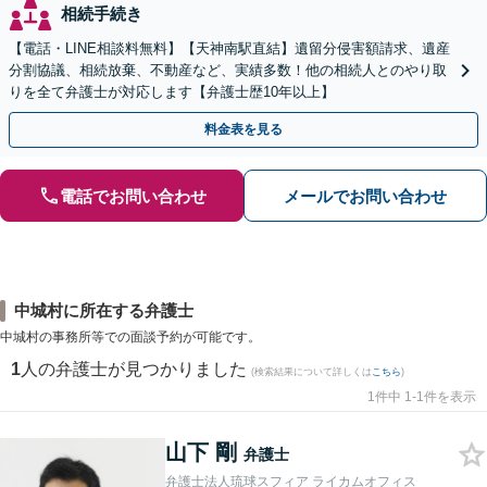
相続手続き
【電話・LINE相談料無料】【天神南駅直結】遺留分侵害額請求、遺産
分割協議、相続放棄、不動産など、実績多数！他の相続人とのやり取
りを全て弁護士が対応します【弁護士歴10年以上】
料金表を見る
電話でお問い合わせ
メールでお問い合わせ
中城村に所在する弁護士
中城村の事務所等での面談予約が可能です。
1
人の弁護士が見つかりました
(検索結果について詳しくは
こちら
)
1件中 1-1件を表示
山下 剛
弁護士
弁護士法人琉球スフィア ライカムオフィス