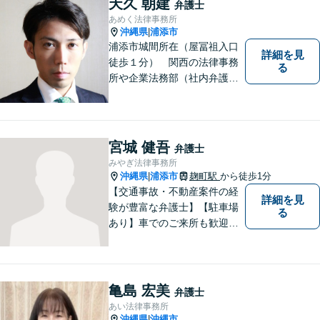
天久 朝建
弁護士
あめく法律事務所
沖縄県
浦添市
|
浦添市城間所在（屋冨祖入口
詳細を見
徒歩１分） 関西の法律事務
る
所や企業法務部（社内弁護士
として）で経験を積んだ弁護
士が対応いたします
宮城 健吾
弁護士
みやぎ法律事務所
沖縄県
浦添市
麹町駅
から徒歩1分
|
【交通事故・不動産案件の経
詳細を見
験が豊富な弁護士】【駐車場
る
あり】車でのご来所も歓迎し
ております！依頼者様のご希
望に寄り添って、将来のため
にどうしたらいいのかを考え
た提案をしていきたいと思っ
亀島 宏美
弁護士
ています。【完全個室で相談
あい法律事務所
可】
沖縄県
沖縄市
|