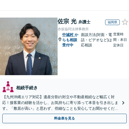
佐宗 光
弁護士
福岡県
赤坂協同法律事務所
営業時
中城村
か
面談方法(対面・電
らも相談
話・ビデオなど)は
間：本日
受付中
応相談
定休日
相続手続き
【九州沖縄エリア対応】遺産分割の対立や不動産相続など幅広く対
応！接客業の経験を活かし、お気持ちに寄り添って本音を引き出しま
す。「敷居が高い」と思わず、些細なことも安心してお聞かせくださ
い【初回相談無料】【夜間・休日相談可】
料金表を見る