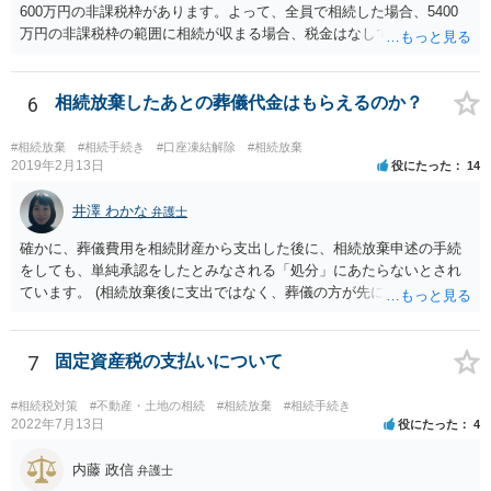
600万円の非課税枠があります。よって、全員で相続した場合、5400
万円の非課税枠の範囲に相続が収まる場合、税金はなしです。 一人が
相続放棄すると、600万円の枠が一つ減ります。よって、4800万円の
範囲となります。 一般的には、全員で相続する方が税金はお得です。
また、全員で相続しても、話し合いの結果、親がすべて相続と決める
6
相続放棄したあとの葬儀代金はもらえるのか？
こともできます。この場合でも相続の非課税枠は、全員で相続した540
0万円分使えます。 父が亡くなり、母が全部相続すると、母から三人
#相続放棄
#相続手続き
#口座凍結解除
#相続放棄
で相続する際は、4800万円が非課税枠となります。 そうすると、母が
2019年2月13日
役にたった
14
亡くなってから相続すると、両親のどちらかが亡くなってから相続す
るより非課税の枠が減少します。 計画的に相続をするのがおすすめと
井澤 わかな
弁護士
いうことになります。これ以外にも気をつける点はあるかもしれませ
確かに、葬儀費用を相続財産から支出した後に、相続放棄申述の手続
んので、一度相談して想定するのがおすすめと思います。
をしても、単純承認をしたとみなされる「処分」にあたらないとされ
ています。 (相続放棄後に支出ではなく、葬儀の方が先に来るのが通常
だと思いますので、葬儀→葬儀費用を相続財産から支出→相続放棄申
述の手続ということだと思いますが) ただ、葬儀費用ならいくらでもよ
いということではなく、身分相応の、社会的儀式として当然認められ
7
固定資産税の支払いについて
る程度の金額に留まると考えた方がよいです。 もし、相続人の皆さん
に葬儀費用を支出する経済力がなく、質素な葬儀を行った費用であれ
#相続税対策
#不動産・土地の相続
#相続放棄
#相続手続き
ば相続財産から支出しても単純承認と認められない可能性が高いの
2022年7月13日
役にたった
4
で、相続放棄申述が受理される可能性も高いと思います。
内藤 政信
弁護士