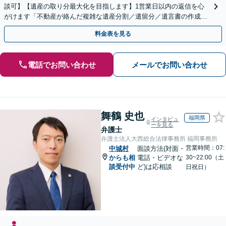
談可】【遺産の取り分最大化を目指します】1営業日以内の返信を心
がけます「不動産が絡んだ複雑な遺産分割／遺留分／遺言書の作成・
執行／事業承継など、お任せください」【休日相談あり】
料金表を見る
電話でお問い合わせ
メールでお問い合わせ
舞鶴 史也
福岡県
インタビュ
ーを見る
弁護士
弁護士法人大西総合法律事務所 福岡事務所
営業時間：07:
中城村
面談方法(対面・
からも相
電話・ビデオな
30~22:00（土
談受付中
ど)は応相談
日祝日）