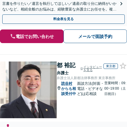
言書を作りたい／遺言を執行してほしい／遺産の取り分に納得がいか
ないなど、相続全般のお悩みは、経験豊富な弁護士にお任せを。複雑
な問題も粘り強く対応し、解決に導きます。
料金表を見る
電話でお問い合わせ
メールで面談予約
都 裕記
東京都
インタビュー
を見る
弁護士
弁護士法人新都法律事務所 東京事務所
営業時間：09:
読谷村
面談方法(対面・
からも相
電話・ビデオな
00~19:00（土
談受付中
ど)は応相談
日祝日）