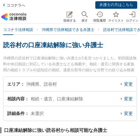
弁護士の方はこちら
ココナラへ
投稿する
探す
閲覧履歴
マイリスト
ログイン
ココナラ法律相談
沖縄県で法律相談できる弁護士
読谷村で法律相談で
読谷村の口座凍結解除に強い弁護士
沖縄県の読谷村で口座凍結解除に強い弁護士が1名見つかりました。初回面談無
料や休日面談に対応している弁護士なども掲載中。相続・遺言に関係する家族
間の相続トラブルや認知症の相続、遺産分割等の細かな分野での絞り込み検索
もでき便利です。特に弁護士法人琉球スフィア 読谷オフィスの上原 佑人弁護士
のプロフィール情報や弁護士費用、強みなどが注目されています。『読谷村で
エリア
沖縄県、読谷村
変更
土日や夜間に発生した口座凍結解除のトラブルを今すぐに弁護士に相談した
い』『口座凍結解除のトラブル解決の実績豊富な近くの弁護士を検索したい』
相談内容
相続・遺言、口座凍結解除
変更
『初回相談無料で口座凍結解除を法律相談できる読谷村内の弁護士に相談予約
したい』などでお困りの相談者さんにおすすめです。
詳細条件
未選択
変更
口座凍結解除に強い読谷村から相談可能な弁護士