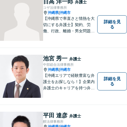
日高 洋一郎
弁護士
します【分割払い可】【休日
コザ法律事務所
夜間対応】【駐車場あり】
沖縄県
沖縄市
|
【沖縄県で率直さと情熱を大
詳細を見
切にする弁護士】契約、労
る
働、行政、離婚・男女問題、
相続問題など、広範囲の業務
を取り扱っております。沖縄
の皆様のお役に立てればと思
っております。お困りごとが
池宮 秀一
弁護士
あれば、一度ご相談くださ
中部総合法律事務所
い。
沖縄県
沖縄市
|
【沖縄エリアで経験豊富な弁
詳細を見
護士をお探しなら！】企業内
る
弁護士のキャリアを持つ弁護
士。離婚／労働／企業法務／
債務整理／交通事故など、多
種多様なご相談に対応してお
ります。スピード感を持っ
平田 達彦
弁護士
て、かつ丁寧な対応を心がけ
醇法律事務所
ていますので、ぜひ気兼ねな
沖縄県
沖縄市
|