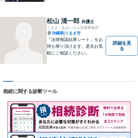
事務所｜法律家として、法的
知識の習得を心がけるだけで
はなく、一社会人として相談
松山 清一郎
弁護士
者の心に寄り添っていける弁
うるま・あおいそら法律事務所
護士でありたいと思っていま
沖縄県
うるま市
|
す。
『法律相談結果シート』をお
詳細を見
持ち帰り頂けます。是非お気
る
軽にご相談ください。
相続に関する診断ツール