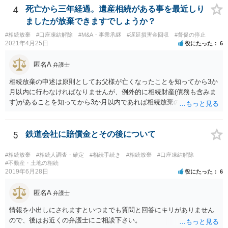
いということではなく、身分相応の、社会的儀式として当然認められ
4
死亡から三年経過。遺産相続がある事を最近しり
る程度の金額に留まると考えた方がよいです。 もし、相続人の皆さん
ましたが放棄できますでしょうか？
に葬儀費用を支出する経済力がなく、質素な葬儀を行った費用であれ
#相続放棄
#口座凍結解除
#M&A・事業承継
#遅延損害金回収
#督促の停止
ば相続財産から支出しても単純承認と認められない可能性が高いの
2021年4月25日
役にたった
6
で、相続放棄申述が受理される可能性も高いと思います。
匿名A
弁護士
相続放棄の申述は原則としてお父様が亡くなったことを知ってから3か
月以内に行わなければなりませんが、例外的に相続財産(債務も含みま
す)があることを知ってから3か月以内であれば相続放棄の申述が認め
られる可能性もありますので、通知が届いたのが3か月以内の話なので
したら、早急に家裁に行って相続放棄の申述をしたい旨告げて必要な
書類を提出されることをおすすめいたします。 なお、お父様の債務が
5
鉄道会社に賠償金とその後について
他にもあるかもしれないというリスクを考えますと、相続放棄の申述
にあたっては、法テラスの無料相談等を利用して弁護士に相談するこ
#相続放棄
#相続人調査・確定
#相続手続き
#相続放棄
#口座凍結解除
とも十分考えられるかと存じます。また、ご記載いただいた事実関係
#不動産・土地の相続
2019年6月28日
役にたった
6
を拝見するかぎり、再婚相手のかたは既に相続放棄をされている可能
性があるかもしれません。
匿名A
弁護士
情報を小出しにされますといつまでも質問と回答にキリがありません
ので、後はお近くの弁護士にご相談下さい。