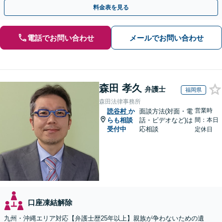
料金表を見る
電話でお問い合わせ
メールでお問い合わせ
森田 孝久
弁護士
福岡県
森田法律事務所
営業時
読谷村
か
面談方法(対面・電
らも相談
話・ビデオなど)は
間：本日
受付中
応相談
定休日
口座凍結解除
九州・沖縄エリア対応【弁護士歴25年以上】親族が争わないための遺