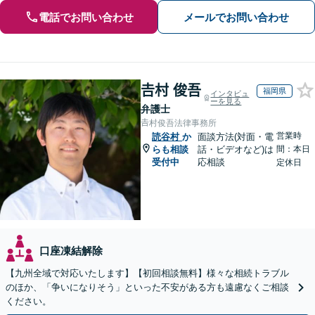
電話でお問い合わせ
メールでお問い合わせ
𠮷村 俊吾
福岡県
インタビュ
ーを見る
弁護士
𠮷村俊吾法律事務所
営業時
読谷村
か
面談方法(対面・電
らも相談
話・ビデオなど)は
間：本日
受付中
応相談
定休日
口座凍結解除
【九州全域で対応いたします】【初回相談無料】様々な相続トラブル
のほか、「争いになりそう」といった不安がある方も遠慮なくご相談
ください。