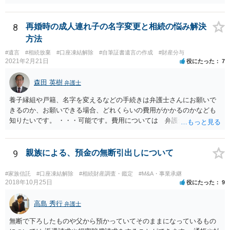
8
再婚時の成人連れ子の名字変更と相続の悩み解決
方法
#遺言
#相続放棄
#口座凍結解除
#自筆証書遺言の作成
#財産分与
2021年2月21日
役にたった
7
森田 英樹
弁護士
養子縁組や戸籍、名字を変えるなどの手続きは弁護士さんにお願いで
きるのか、お願いできる場合、どれくらいの費用がかかるのかなども
知りたいです。 ・・・可能です。費用については 弁護士と直接面談
の上 内容を確認し 協議の上個別に契約によって決まることになっ
ています。 やはり、成人した子のことまでごちゃごちゃ考えず、自分
の事だけ考えるべきなのでしょうか ・・・お子さんの事をまで含め良
9
親族による、預金の無断引出しについて
い解決案があればお悩みになるのは当然と言えば当然のことです。 彼
と親子関係を結びたいと思っているが、名字は変えたくない・・・養
#家族信託
#口座凍結解除
#相続財産調査・鑑定
#M&A・事業承継
子縁組の必要があり 氏も変更することになります。 しかし 彼は成人
2018年10月25日
役にたった
9
しているとは言え、自分の子と私の連れ子、全て平等にしたいと希
望。もちろん私もそうできればと思います。 ・・・婚姻前の契約 あ
高島 秀行
弁護士
るいは 遺言書などで その意思を実現する方法はあります。 弁護
無断で下ろしたものや父から預かっていてそのままになっているもの
士に相談してみてください。