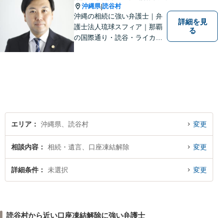
沖縄県
読谷村
|
沖縄の相続に強い弁護士｜弁
詳細を見
護士法人琉球スフィア｜那覇
る
の国際通り・読谷・ライカム
の3店舗ある沖縄最大級の法律
事務所｜『毎月60件以上』の
相続無料相談を実施｜お気軽
にご連絡ください！
エリア
沖縄県、読谷村
変更
相談内容
相続・遺言、口座凍結解除
変更
詳細条件
未選択
変更
読谷村から近い口座凍結解除に強い弁護士