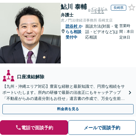
鮎川 泰輔
長崎県
インタビュ
ーを見る
弁護士
虎ノ門法律経済事務所 長崎支店
営業時
読谷村
か
面談方法(対面・電
らも相談
話・ビデオなど)は
間：本日
受付中
応相談
定休日
口座凍結解除
【九州・沖縄エリア対応】豊富な経験と最新知識で、円滑な相続をサ
ポートいたします。所内の研修で最新の法改正にもキャッチアップ
「不動産がらみの遺産分割もお任せ」遺言書の作成で、万全な生前対
策をおこないましょう【夜間・休日面談可】
料金表を見る
電話で面談予約
メールで面談予約