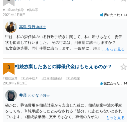
#口座凍結解除
#偽造罪
2021年4月9日
役にたった
11
高島 秀行
弁護士
甲は、私の委任状のいる行政手続きに関して、私に断りもなく、委任
状を偽造して行いました。 その行為は、刑事罰に該当しますか？
私文章偽造罪、同行使罪に該当します。 一般的に、頼まれた（委任さ
れた）人は、行政に提出する委任状の署名を偽造できるのでしょう
か？ 委任状を偽造して使用することはまでは依頼の範囲ではない
ので できないと思います。
3
相続放棄したあとの葬儀代金はもらえるのか？
#相続放棄
#相続手続き
#口座凍結解除
#相続放棄
2019年2月13日
役にたった
14
井澤 わかな
弁護士
確かに、葬儀費用を相続財産から支出した後に、相続放棄申述の手続
をしても、単純承認をしたとみなされる「処分」にあたらないとされ
ています。 (相続放棄後に支出ではなく、葬儀の方が先に来るのが通常
だと思いますので、葬儀→葬儀費用を相続財産から支出→相続放棄申
述の手続ということだと思いますが) ただ、葬儀費用ならいくらでもよ