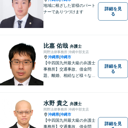
くご相談ください。
地域に根ざした皆様のパート
詳細を見
ナーでありつづけます
る
比嘉 佑哉
弁護士
岡野法律事務所 沖縄中部支店
沖縄県
沖縄市
|
【中四国九州最大級の弁護士
詳細を見
事務所】交通事故、借金問
る
題、離婚、相続など様々な問
題について、「何度でも無
料」の相談を行っています！
まずはお気軽にご相談くださ
い！
水野 貴之
弁護士
岡野法律事務所 沖縄中部支店
沖縄県
沖縄市
|
【中四国九州最大級の弁護士
詳細を見
事務所】交通事故、借金問