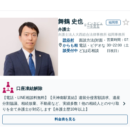
舞鶴 史也
福岡県
インタビュ
ーを見る
弁護士
弁護士法人大西総合法律事務所 福岡事務所
営業時間：07:
読谷村
面談方法(対面・
からも相
電話・ビデオな
30~22:00（土
談受付中
ど)は応相談
日祝日）
口座凍結解除
【電話・LINE相談料無料】【天神南駅直結】遺留分侵害額請求、遺産
分割協議、相続放棄、不動産など、実績多数！他の相続人とのやり取
りを全て弁護士が対応します【弁護士歴10年以上】
料金表を見る