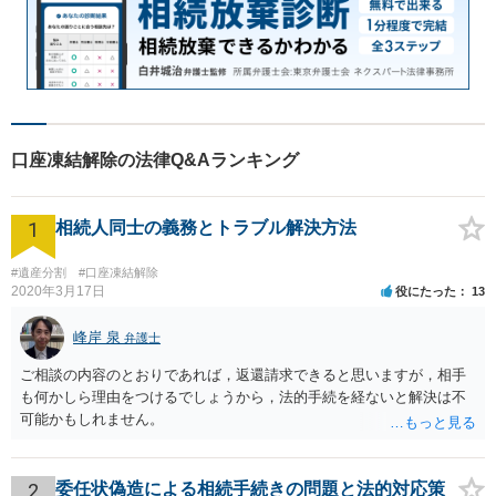
口座凍結解除の法律Q&Aランキング
1
相続人同士の義務とトラブル解決方法
#遺産分割
#口座凍結解除
2020年3月17日
役にたった
13
峰岸 泉
弁護士
ご相談の内容のとおりであれば，返還請求できると思いますが，相手
も何かしら理由をつけるでしょうから，法的手続を経ないと解決は不
可能かもしれません。
2
委任状偽造による相続手続きの問題と法的対応策