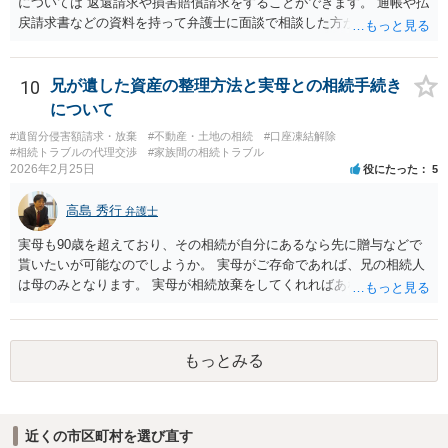
については 返還請求や損害賠償請求をすることができます。 通帳や払
戻請求書などの資料を持って弁護士に面談で相談した方がよいと思い
ます。
10
兄が遺した資産の整理方法と実母との相続手続き
について
#遺留分侵害額請求・放棄
#不動産・土地の相続
#口座凍結解除
#相続トラブルの代理交渉
#家族間の相続トラブル
2026年2月25日
役にたった
5
高島 秀行
弁護士
実母も90歳を超えており、その相続が自分にあるなら先に贈与などで
貰いたいが可能なのでしようか。 実母がご存命であれば、兄の相続人
は母のみとなります。 実母が相続放棄をしてくれればあなた方兄弟及
び実母の子が相続人となります。 実母に連絡を取って話してみるほか
ないと思います。
もっとみる
近くの市区町村を選び直す