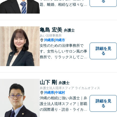
る
題、離婚、相続など様々な問
題について、「何度でも無
料」の相談を行っています！
まずはお気軽にご相談くださ
い！
亀島 宏美
弁護士
あい法律事務所
沖縄県
沖縄市
|
女性のための法律事務所で
詳細を見
す。女性らしいサロン風の事
る
務所で、リラックスしてご相
談いただけます。
山下 剛
弁護士
弁護士法人琉球スフィア ライカムオフィス
沖縄県
中城村
|
沖縄の相続に強い弁護士｜弁
詳細を見
護士法人琉球スフィア｜那覇
る
の国際通り・読谷・ライカム
の3店舗ある沖縄最大級の法律