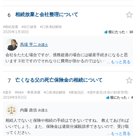
6
相続放棄と会社整理について
#相続放棄
#自己破産
#口座凍結解除
2020年1月30日
役にたった
10
馬場 亨二
弁護士
会社をたたむ場合ですが、債務超過の場合には破産手続きになると思
います３社ですのでそれなりに費用が掛かるのではないでしょうか。
7
亡くなる父の死亡保険金の相続について
#遺言
#M&A・事業承継
#口座凍結解除
#家族信託
#成年後見(生前の財産管理)
2019年9月2日
役にたった
4
内藤 政信
弁護士
相続人でないと保険や相続の手続はできないですね。 教えてあげれば
いいでしょう。 また、保険金は遺留分減殺請求できないので、受け取
ってください。