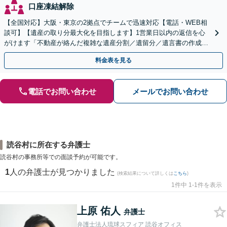
口座凍結解除
【全国対応】大阪・東京の2拠点でチームで迅速対応【電話・WEB相
談可】【遺産の取り分最大化を目指します】1営業日以内の返信を心
がけます「不動産が絡んだ複雑な遺産分割／遺留分／遺言書の作成・
執行／事業承継など、お任せください」【休日相談あり】
料金表を見る
電話でお問い合わせ
メールでお問い合わせ
読谷村に所在する弁護士
読谷村の事務所等での面談予約が可能です。
1
人の弁護士が見つかりました
(検索結果について詳しくは
こちら
)
1件中 1-1件を表示
上原 佑人
弁護士
弁護士法人琉球スフィア 読谷オフィス