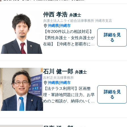
仲西 孝浩
弁護士
弁護士法人ニライ総合法律事務所 沖縄市支店
沖縄県
沖縄市
|
【年200件以上の相談対応】
詳細を見
【男性弁護士・女性弁護士が
る
在籍】【沖縄市と那覇市に事
務所あり】離婚問題、相続問
題、労働雇用、刑事事件、企
業法務など幅広く対応しま
す。「沖縄ならではの習慣」
石川 健一郎
弁護士
を熟知した弁護士が多数在
吉村正夫法律事務所
籍。
沖縄県
沖縄市
|
【法テラス利用可】区画整
詳細を見
理・軍跡地問題に注力。お早
る
めのご相談が、納得のいく解
決への第一歩です！離婚／相
続問題など、話がこじれてし
まう前にご連絡を。あなたの
代理人として全力でサポート