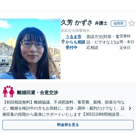
久芳 かずさ
弁護士
福岡県
原綜合法律事務所
営業時
うるま市
面談方法(対面・電
からも相談
話・ビデオなど)は
間：本日
受付中
応相談
定休日
離婚回避・合意交渉
【初回相談無料】離婚協議、不貞慰謝料、養育費、親権、財産分与な
ど。離婚を検討中の方もお気軽に。交渉・調停・裁判だけでなく、証
拠収集の段階から親身にサポートいたします【365日24時間相談受
付】【赤坂駅3分】【男女の弁護士が在籍】
料金表を見る