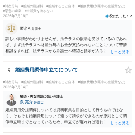
#財産分与
#離婚の慰謝料
#離婚すること自体
#婚姻費用(別居中の生活費など)
#悪意の遺棄
#生活費を渡さない
2026年7月18日
役にたった
2
匿名A
弁護士
詳しい事情がわかりませんが、法テラスの援助を受けているのであれ
ば、まず法テラスへ財産分与のお金が支払われないことについて苦情
相談をすれば、法テラスから弁護士へ確認と指示が入ると思います。
その上で、所属する弁護士会の市民窓口へ連絡することも考えられま
す。
9
婚姻費用調停申立てについて
#財産分与
#離婚の慰謝料
#離婚すること自体
#婚姻費用(別居中の生活費など)
2026年7月14日
離婚・男女問題に強い弁護士
泉 亮介
弁護士
婚姻費用分担調停については資料収集を目的として行うものではな
く、そもそも婚姻費用について遡って請求ができるのが原則として調
停申立時までとなっているため、申立てが遅れれば遅れるほど、遡れ
る期間に差が出てしまうのを防ぐためです。 また、離婚調停と違い、
婚姻費用については調停で話がまとまらなかった場合に審判で裁判所