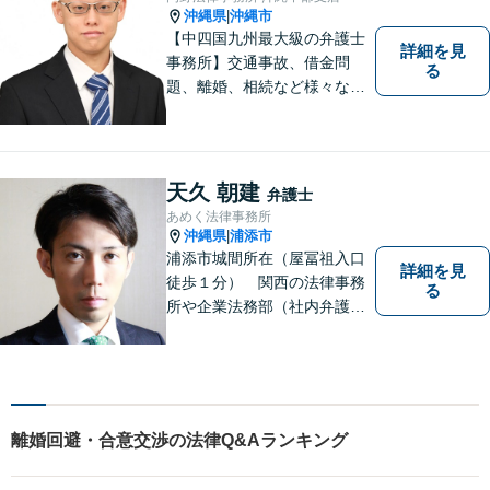
沖縄県
沖縄市
|
【中四国九州最大級の弁護士
詳細を見
事務所】交通事故、借金問
る
題、離婚、相続など様々な問
題について、「何度でも無
料」の相談を行っています！
まずはお気軽にご相談くださ
い！
天久 朝建
弁護士
あめく法律事務所
沖縄県
浦添市
|
浦添市城間所在（屋冨祖入口
詳細を見
徒歩１分） 関西の法律事務
る
所や企業法務部（社内弁護士
として）で経験を積んだ弁護
士が対応いたします
離婚回避・合意交渉の法律Q&Aランキング