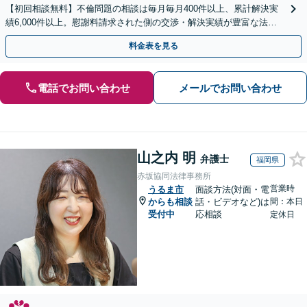
【初回相談無料】不倫問題の相談は毎月毎月400件以上、累計解決実
績6,000件以上。慰謝料請求された側の交渉・解決実績が豊富な法律
事務所です。
料金表を見る
電話でお問い合わせ
メールでお問い合わせ
山之内 明
弁護士
福岡県
赤坂協同法律事務所
営業時
うるま市
面談方法(対面・電
からも相談
話・ビデオなど)は
間：本日
受付中
応相談
定休日