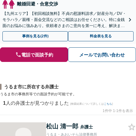
離婚回避・合意交渉
【九州エリア】【初回相談無料】不貞の慰謝料請求／財産分与／DV・
モラハラ／親権・面会交流などのご相談はお任せください。特に金銭
面のお悩みに強みあり。依頼者さまのご意向を第一に考え、解決まで
サポート【子連れ相談】【休日相談可】
事例を見る(2件)
料金表を見る
電話で面談予約
メールでお問い合わせ
うるま市に所在する弁護士
うるま市の事務所等での面談予約が可能です。
1
人の弁護士が見つかりました
(検索結果について詳しくは
こちら
)
1件中 1-1件を表示
松山 清一郎
弁護士
うるま・あおいそら法律事務所