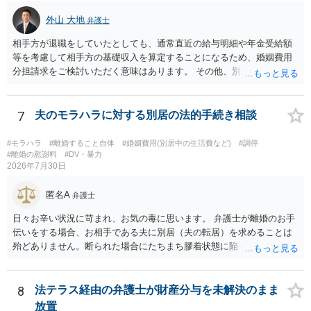
外山 大地
弁護士
相手方が退職をしていたとしても、通常直近の給与明細や年金受給額
等を考慮して相手方の基礎収入を算定することになるため、婚姻費用
分担請求をご検討いただく意味はあります。 その他、別居の経緯、質
問者様の年収、監護されているお子様がいるかといった事情をふまえ
て、ご検討いただくのが良いかと思います。
7
夫のモラハラに対する別居の法的手続き相談
#モラハラ
#離婚すること自体
#婚姻費用(別居中の生活費など)
#調停
#離婚の慰謝料
#DV・暴力
2026年7月30日
匿名A
弁護士
日々お辛い状況に苛まれ、お気の毒に思います。 弁護士が離婚のお手
伝いをする場合、お相手である夫に別居（夫の転居）を求めることは
殆どありません。断られた場合にたちまち膠着状態に陥ってしまうの
と、同居中の依頼者ご本人をますます窮地に陥らせてしまう可能性が
高いためです。 実務的には、ご相談者さまが転居する形で離婚協議等
を進める選択を採らざるを得ないことが圧倒的多数です。
8
法テラス経由の弁護士が財産分与を未解決のまま
放置