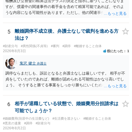
報酬及び立替金の精算は法テラスの決定と指示に基づくことになりま
すが、償還中の関連事件の着手金を含めて精算可能であれば、そのよ
うな内容になる可能性があります。ただし、他の関連事件でも相手方
から金銭を取得できる場合には個別に考える場合もあります。個別事
情によって対応が違いますので、法テラスへお尋ねいただいた方が確
実です。
5
離婚調停不成立後、弁護士なしで裁判を進める方
法は？
#財産分与
#異性関係(不貞等)
#審判
#調停
#離婚すること自体
2026年8月3日
役にたった
1
鬼沢 健士
弁護士
調停ならまだしも、訴訟となると弁護士なしは厳しいです。 相手が不
貞をしていたのであれば、離婚が認められる可能性はかなり高いでし
ょう。 そうすると勝てる事案をしっかり勝ちにいくためにも弁護士委
任を強くおすすめします。
6
相手が退職している状態で、婚姻費用分担請求は
可能でしょうか？
#婚姻費用(別居中の生活費など)
#生活費を渡さない
#離婚すること自体
#悪意の遺棄
#調停
#財産分与
2026年8月2日