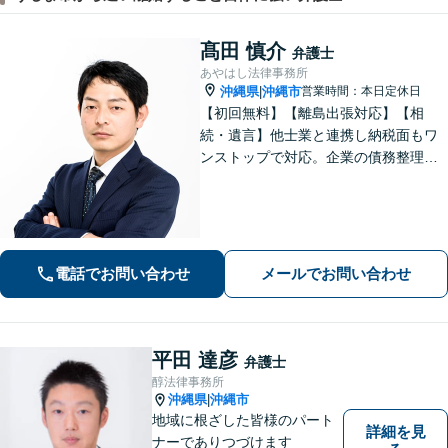
髙田 慎介
弁護士
あやはし法律事務所
沖縄県
沖縄市
営業時間：本日定休日
|
【初回無料】【離島出張対応】【相
続・遺言】他士業と連携し納税面もワ
ンストップで対応。企業の債務整理も
お任せください【刑事事件】迅速対応
で無罪獲得や勾留請求却下の実績多数
【借金・債務整理】10年以上の経験あ
り。家族にバレない整理を実現
電話でお問い合わせ
メールでお問い合わせ
平田 達彦
弁護士
醇法律事務所
沖縄県
沖縄市
|
地域に根ざした皆様のパート
詳細を見
ナーでありつづけます