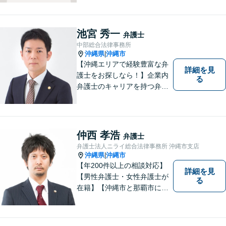
を取り扱っております。沖縄
の皆様のお役に立てればと思
っております。お困りごとが
池宮 秀一
弁護士
あれば、一度ご相談くださ
中部総合法律事務所
い。
沖縄県
沖縄市
|
【沖縄エリアで経験豊富な弁
詳細を見
護士をお探しなら！】企業内
る
弁護士のキャリアを持つ弁護
士。離婚／労働／企業法務／
債務整理／交通事故など、多
種多様なご相談に対応してお
ります。スピード感を持っ
仲西 孝浩
弁護士
て、かつ丁寧な対応を心がけ
弁護士法人ニライ総合法律事務所 沖縄市支店
ていますので、ぜひ気兼ねな
沖縄県
沖縄市
|
くご相談ください。
【年200件以上の相談対応】
詳細を見
【男性弁護士・女性弁護士が
る
在籍】【沖縄市と那覇市に事
務所あり】離婚問題、相続問
題、労働雇用、刑事事件、企
業法務など幅広く対応しま