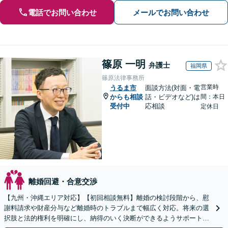
電話でお問い合わせ
メールでお問い合わせ
篠原 一明
弁護士
福岡県
篠原法律事務所
営業時
うるま市
面談方法(対面・電
からも相談
話・ビデオなど)は
間：本日
受付中
応相談
定休日
離婚回避・合意交渉
【九州・沖縄エリア対応】【初回相談無料】離婚の検討段階から、慰
謝料請求や財産分与など離婚時のトラブルまで幅広く対応。将来の選
択肢と法的権利を明確にし、納得のいく決断ができるようサポートい