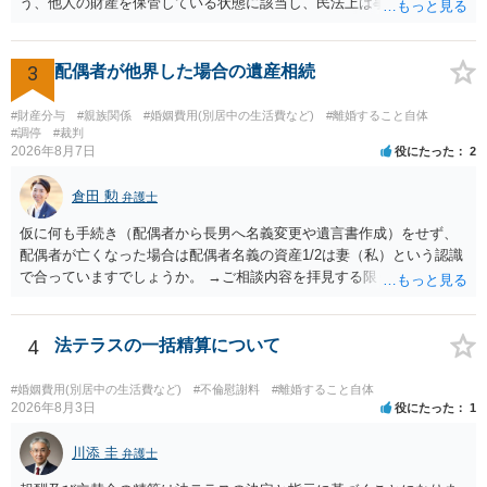
う、他人の財産を保管している状態に該当し、民法上は事務管理（597
条）が成立しているとはいえます。 現実に問題になることはさほど考
えにくくとも、表だってのお答えとしては元妻の了解なく処分するこ
とはできないというお答えになってしまいます。
3
配偶者が他界した場合の遺産相続
#財産分与
#親族関係
#婚姻費用(別居中の生活費など)
#離婚すること自体
#調停
#裁判
2026年8月7日
役にたった
2
倉田 勲
弁護士
仮に何も手続き（配偶者から長男へ名義変更や遺言書作成）をせず、
配偶者が亡くなった場合は配偶者名義の資産1/2は妻（私）という認識
で合っていますでしょうか。 →ご相談内容を拝見する限りでは、その
認識で合ってはいます。 なお、逆に１/２しか権利がないため、自宅を
完全に所有する場合は、他の相続人に対して自宅の評価額の１/２の代
償金の支払いが必要になります。
4
法テラスの一括精算について
#婚姻費用(別居中の生活費など)
#不倫慰謝料
#離婚すること自体
2026年8月3日
役にたった
1
川添 圭
弁護士