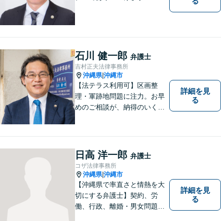
る
石川 健一郎
弁護士
吉村正夫法律事務所
沖縄県
沖縄市
|
【法テラス利用可】区画整
詳細を見
理・軍跡地問題に注力。お早
る
めのご相談が、納得のいく解
決への第一歩です！離婚／相
続問題など、話がこじれてし
まう前にご連絡を。あなたの
代理人として全力でサポート
日高 洋一郎
弁護士
します【分割払い可】【休日
コザ法律事務所
夜間対応】【駐車場あり】
沖縄県
沖縄市
|
【沖縄県で率直さと情熱を大
詳細を見
切にする弁護士】契約、労
る
働、行政、離婚・男女問題、
相続問題など、広範囲の業務