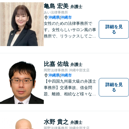
す。「沖縄ならではの習慣」
亀島 宏美
弁護士
を熟知した弁護士が多数在
あい法律事務所
籍。
沖縄県
沖縄市
|
女性のための法律事務所で
詳細を見
す。女性らしいサロン風の事
る
務所で、リラックスしてご相
談いただけます。
比嘉 佑哉
弁護士
岡野法律事務所 沖縄中部支店
沖縄県
沖縄市
|
【中四国九州最大級の弁護士
詳細を見
事務所】交通事故、借金問
る
題、離婚、相続など様々な問
題について、「何度でも無
料」の相談を行っています！
まずはお気軽にご相談くださ
い！
水野 貴之
弁護士
岡野法律事務所 沖縄中部支店