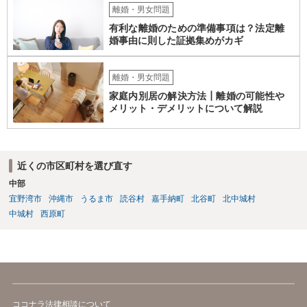
離婚・男女問題
有利な離婚のための準備事項は？法定離
婚事由に則した証拠集めがカギ
離婚・男女問題
家庭内別居の解決方法┃離婚の可能性や
メリット・デメリットについて解説
近くの市区町村を選び直す
中部
宜野湾市
沖縄市
うるま市
読谷村
嘉手納町
北谷町
北中城村
中城村
西原町
ココナラ法律相談について