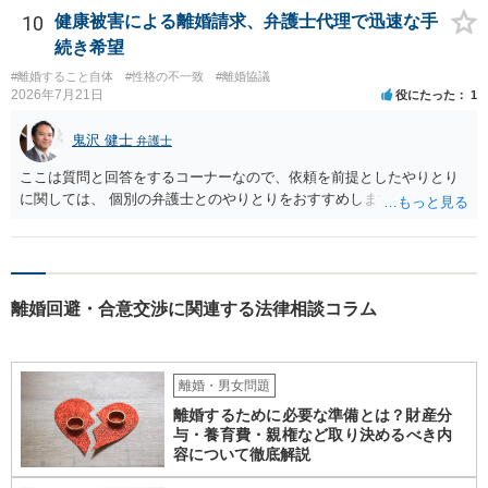
の判断が出るため、終局的な解決が見込めます。 弁護士に一度相談さ
10
健康被害による離婚請求、弁護士代理で迅速な手
れた方が良いでしょう。
続き希望
#離婚すること自体
#性格の不一致
#離婚協議
2026年7月21日
役にたった
1
鬼沢 健士
弁護士
ここは質問と回答をするコーナーなので、依頼を前提としたやりとり
に関しては、 個別の弁護士とのやりとりをおすすめします。
離婚回避・合意交渉に関連する法律相談コラム
離婚・男女問題
離婚するために必要な準備とは？財産分
与・養育費・親権など取り決めるべき内
容について徹底解説