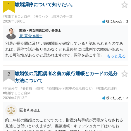
1
離婚調停について知りたい。
#離婚すること自体
#モラハラ
#性格の不一致
2026年8月6日
役にたった
2
離婚・男女問題に強い弁護士
泉 亮介
弁護士
別居が長期間に及び，婚姻関係が破綻していると認められるものであ
れば，調停で話が折り合わなくとも最終的には裁判での離婚が認めら
れる可能性があるかと思われますので，調停を起こす価値はあるよう
に思われます。 もっとも，調停については，お互いの合意がない限り
は調停が成立するということはないため，相手が合意するメリットを
だしてでも調停で終わらせるよう努めるのか，裁判離婚を見据えて調
2
離婚後の元配偶者名義の銀行通帳とカードの処分
停での離婚に固執しないかいずれかの対応は必要となるかと思われま
方法について
す。 お一人で対応するのは難しい側面もありますので弁護士を立てる
#財産分与
#養育費
#親権
#婚姻費用(別居中の生活費など)
#離婚の慰謝料
ことを検討されると良いかと思われます。
#離婚すること自体
2026年7月13日
役にたった
2
匿名A
弁護士
約二年前の離婚とのことですので、財産分与手続が元妻からなされる
見通しは低いといえますが、当該通帳・キャッシュカードはいちお