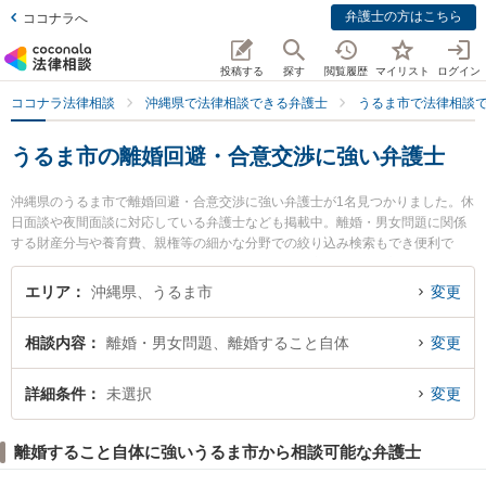
弁護士の方はこちら
ココナラへ
投稿する
探す
閲覧履歴
マイリスト
ログイン
ココナラ法律相談
沖縄県で法律相談できる弁護士
うるま市で法律相談
うるま市の離婚回避・合意交渉に強い弁護士
沖縄県のうるま市で離婚回避・合意交渉に強い弁護士が1名見つかりました。休
日面談や夜間面談に対応している弁護士なども掲載中。離婚・男女問題に関係
する財産分与や養育費、親権等の細かな分野での絞り込み検索もでき便利で
す。特にうるま・あおいそら法律事務所の松山 清一郎弁護士のプロフィール情
報や弁護士費用、強みなどが注目されています。『うるま市で土日や夜間に発
エリア
沖縄県、うるま市
変更
生した離婚回避・合意交渉のトラブルを今すぐに弁護士に相談したい』『離婚
回避・合意交渉のトラブル解決の実績豊富な近くの弁護士を検索したい』『初
相談内容
離婚・男女問題、離婚すること自体
変更
回相談無料で離婚回避・合意交渉を法律相談できるうるま市内の弁護士に相談
予約したい』などでお困りの相談者さんにおすすめです。
詳細条件
未選択
変更
離婚すること自体に強いうるま市から相談可能な弁護士