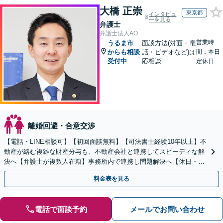
大橋 正崇
東京都
インタビュ
ーを見る
弁護士
弁護士法人AO
営業時
うるま市
面談方法(対面・電
からも相談
話・ビデオなど)は
間：本日
受付中
応相談
定休日
離婚回避・合意交渉
【電話・LINE相談可】【初回面談無料】【司法書士経験10年以上】不
動産が絡む複雑な財産分与も、不動産会社と連携してスピーディな解
決へ【弁護士が複数人在籍】事務所内で連携し問題解決へ【休日・夜
間面談可】【子連れ相談可】【虎ノ門駅1分】
料金表を見る
電話で面談予約
メールでお問い合わせ