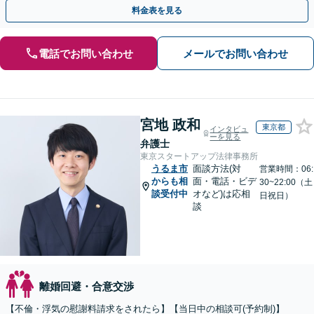
たします【当日・休日・夜間相談OK】
料金表を見る
電話でお問い合わせ
メールでお問い合わせ
宮地 政和
東京都
インタビュ
ーを見る
弁護士
東京スタートアップ法律事務所
うるま市
面談方法(対
営業時間：06:
からも相
面・電話・ビデ
30~22:00（土
談受付中
オなど)は応相
日祝日）
談
離婚回避・合意交渉
【不倫・浮気の慰謝料請求をされたら】【当日中の相談可(予約制)】