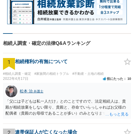
相続人調査・確定の法律Q&Aランキング
1
相続権利の有無について
#相続人調査・確定
#家族間の相続トラブル
#不動産・土地の相続
2022年4月17日
役にたった
10
松本 治
弁護士
「父には子どもは私一人だけ」とのことですので、法定相続人は、貴
殿が相続放棄をしない限り、貴殿と、存命でいらっしゃればお父様の
配偶者（貴殿のお母様であることが多い）のみとなります。遺言がな
い限り、「次男」（お父様の弟）らの相続権は発生しません。
2
連帯保証人が亡くなった場合