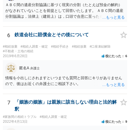
ＡＢＣ間の遺産分割協議に基づく現実の分割（たとえば預金の解約）
がなされていないことを前提として回答いたします。 ＡＢＣ間の遺産
分割協議は，法律上（建前上）は，口頭で合意に至ったものであって
も有効です。 しかし，口頭で合意したことを立証する方法がありませ
ん。 また，不動産の名義を移転するためには，遺産分割協議書への署
名捺印を得る必要があります。 したがって，残念ながら，「ＡＢＣ間
6
鉄道会社に賠償金とその後について
の遺産分割協議が有効に成立している」という前提に基づく主張は困
難と思われます。 「ＡＢＣ間の遺産分割協議は未了のまま，ＡとＢが
#相続放棄
#相続人調査・確定
#相続手続き
#相続放棄
#口座凍結解除
死亡し，二次相続が発生した」という前提に基づいて協議を進める必
#不動産・土地の相続
2019年6月28日
役にたった
6
要があります。 もちろん，Ｃの立場としては，ＡＢＣ間の遺産分割協
議の内容を前提とした主張をすることが最も有利ですが，ＡＢの相続
匿名A
人は応じない姿勢を示していることから，実現は困難だと思います。
弁護士
主張としては維持しつつも，現実的な解決方法（遺産分割協議の落と
情報を小出しにされますといつまでも質問と回答にキリがありません
しどころ）としては，譲歩することを甘受しなければならないかもし
ので、後はお近くの弁護士にご相談下さい。
れません。
7
「姻族の姻族」は親族に該当しない理由と法的解
釈
#家族間の相続トラブル
#相続人調査・確定
2022年4月13日
役にたった
9