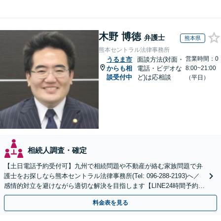
木野 博徳
弁護士
熊本県
熊本セントラル法律事務所
営業時間：0
うるま市
面談方法(対面・
からも相
電話・ビデオな
8:00~21:00
談受付中
ど)は応相談
（平日）
相続人調査・確定
【土日電話予約受付可】九州で相続問題や不動産が絡む家族問題で弁
護士をお探しなら熊本セントラル法律事務所(Tel: 096-288-2193)へ／
感情的対立を避けながら適切な解決を目指します【LINE24時間予約受
付可】【休日・夜間相談可】
料金表を見る