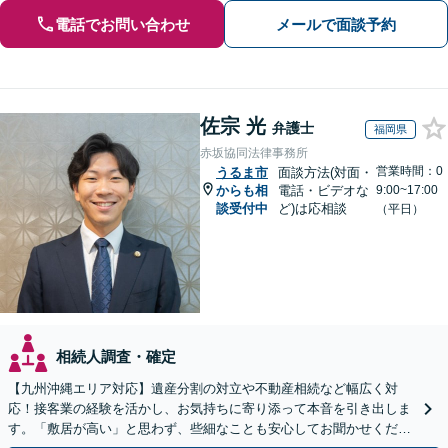
電話でお問い合わせ
メールで面談予約
佐宗 光
弁護士
福岡県
赤坂協同法律事務所
営業時間：0
うるま市
面談方法(対面・
からも相
電話・ビデオな
9:00~17:00
談受付中
ど)は応相談
（平日）
相続人調査・確定
【九州沖縄エリア対応】遺産分割の対立や不動産相続など幅広く対
応！接客業の経験を活かし、お気持ちに寄り添って本音を引き出しま
す。「敷居が高い」と思わず、些細なことも安心してお聞かせくださ