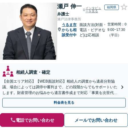
瀬戸 伸一
福岡県
インタビュ
ーを見る
弁護士
瀬戸法律事務所
営業時間：0
うるま市
面談方法(対面・
からも相
電話・ビデオな
9:00~17:30
談受付中
ど)は応相談
（平日）
相続人調査・確定
【全国エリア対応】【WEB面談対応】相続人の調査から遺産分割協
議、場合によっては調停や審判まで、どの段階からでもサポートいた
します。財産管理のお悩みから遺言書作成まで対応「事業を次世代に
引き継ぐ安心の事業承継をサポート」【完全個室相談】
料金表を見る
電話でお問い合わせ
メールでお問い合わせ