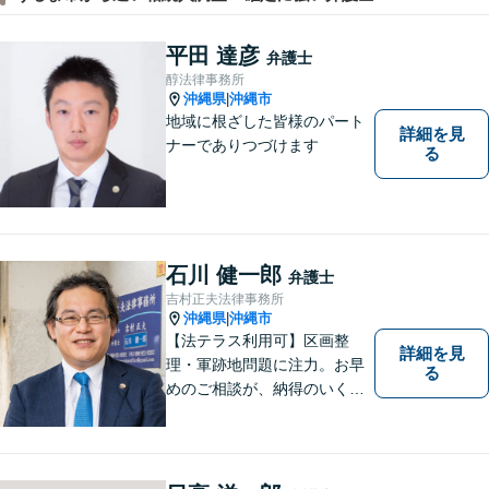
平田 達彦
弁護士
醇法律事務所
沖縄県
沖縄市
|
地域に根ざした皆様のパート
詳細を見
ナーでありつづけます
る
石川 健一郎
弁護士
吉村正夫法律事務所
沖縄県
沖縄市
|
【法テラス利用可】区画整
詳細を見
理・軍跡地問題に注力。お早
る
めのご相談が、納得のいく解
決への第一歩です！離婚／相
続問題など、話がこじれてし
まう前にご連絡を。あなたの
代理人として全力でサポート