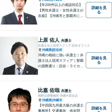
くご相談ください。
【年200件以上の相談対応】
詳細を見
【男性弁護士・女性弁護士が
る
在籍】【沖縄市と那覇市に事
務所あり】離婚問題、相続問
題、労働雇用、刑事事件、企
業法務など幅広く対応しま
す。「沖縄ならではの習慣」
上原 佑人
弁護士
を熟知した弁護士が多数在
弁護士法人琉球スフィア 読谷オフィス
籍。
沖縄県
読谷村
|
沖縄の相続に強い弁護士｜弁
詳細を見
護士法人琉球スフィア｜那覇
る
の国際通り・読谷・ライカム
の3店舗ある沖縄最大級の法律
事務所｜『毎月60件以上』の
相続無料相談を実施｜お気軽
にご連絡ください！
比嘉 佑哉
弁護士
岡野法律事務所 沖縄中部支店
沖縄県
沖縄市
|
【中四国九州最大級の弁護士
詳細を見
事務所】交通事故、借金問