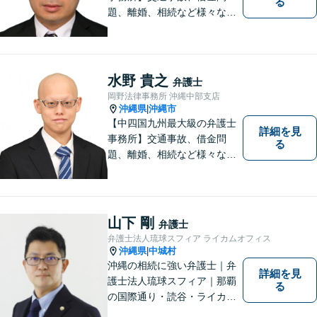
る
題、離婚、相続など様々な問
題について、「何度でも無
料」の相談を行っています！
まずはお気軽にご相談くださ
い！
水野 貴之
弁護士
岡野法律事務所 沖縄中部支店
沖縄県
沖縄市
|
【中四国九州最大級の弁護士
詳細を見
事務所】交通事故、借金問
る
題、離婚、相続など様々な問
題について、「何度でも無
料」の相談を行っています！
まずはお気軽にご相談くださ
い！
山下 剛
弁護士
弁護士法人琉球スフィア ライカムオフィス
沖縄県
中城村
|
沖縄の相続に強い弁護士｜弁
詳細を見
護士法人琉球スフィア｜那覇
る
の国際通り・読谷・ライカム
の3店舗ある沖縄最大級の法律