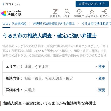
弁護士の方はこちら
ココナラへ
投稿する
探す
閲覧履歴
マイリスト
ログイン
ココナラ法律相談
沖縄県で法律相談できる弁護士
うるま市で法律相談
うるま市の相続人調査・確定に強い弁護士
沖縄県のうるま市で相続人調査・確定に強い弁護士が1名見つかりました。休日
面談や夜間面談に対応している弁護士なども掲載中。相続・遺言に関係する家
族間の相続トラブルや認知症の相続、遺産分割等の細かな分野での絞り込み検
索もでき便利です。特にうるま・あおいそら法律事務所の松山 清一郎弁護士の
プロフィール情報や弁護士費用、強みなどが注目されています。『うるま市で
エリア
沖縄県、うるま市
変更
土日や夜間に発生した相続人調査・確定のトラブルを今すぐに弁護士に相談し
たい』『相続人調査・確定のトラブル解決の実績豊富な近くの弁護士を検索し
相談内容
相続・遺言、相続人調査・確定
変更
たい』『初回相談無料で相続人調査・確定を法律相談できるうるま市内の弁護
士に相談予約したい』などでお困りの相談者さんにおすすめです。
詳細条件
未選択
変更
相続人調査・確定に強いうるま市から相談可能な弁護士