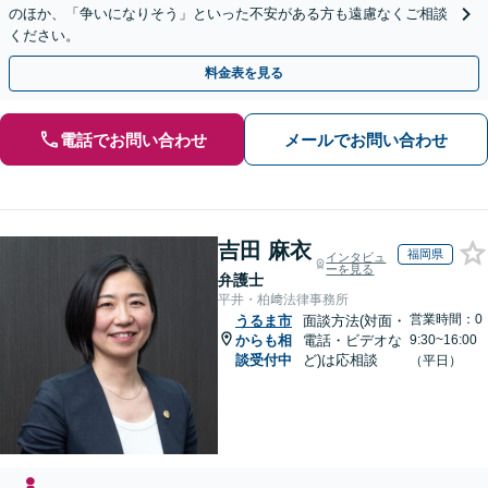
のほか、「争いになりそう」といった不安がある方も遠慮なくご相談
ください。
料金表を見る
電話でお問い合わせ
メールでお問い合わせ
吉田 麻衣
福岡県
インタビュ
ーを見る
弁護士
平井・柏﨑法律事務所
営業時間：0
うるま市
面談方法(対面・
からも相
電話・ビデオな
9:30~16:00
談受付中
ど)は応相談
（平日）