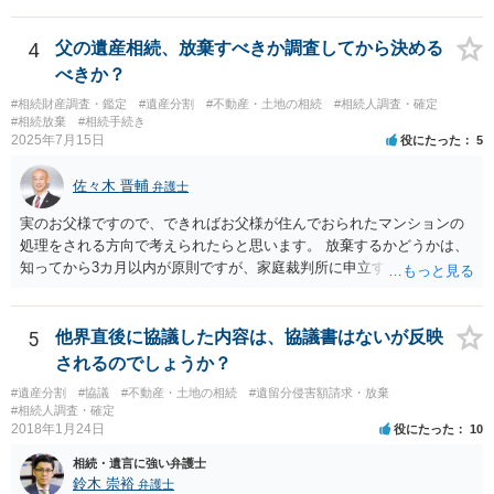
14-1kisairei.pdf
4
父の遺産相続、放棄すべきか調査してから決める
べきか？
#相続財産調査・鑑定
#遺産分割
#不動産・土地の相続
#相続人調査・確定
#相続放棄
#相続手続き
2025年7月15日
役にたった
5
佐々木 晋輔
弁護士
実のお父様ですので、できればお父様が住んでおられたマンションの
処理をされる方向で考えられたらと思います。 放棄するかどうかは、
知ってから3カ月以内が原則ですが、家庭裁判所に申立すれば3カ月の
期間を伸長することができます。 その間に、財産の状況を調査して、
放棄するかどうか決めることができます。 銀行やサラ金が数年も放置
することはありませんので、数年後に借金が発見される可能性はほぼ
5
他界直後に協議した内容は、協議書はないが反映
ありません。 なお、私が扱った相続放棄を検討していた案件で、期間
されるのでしょうか？
伸長して調査したところ、サラ金に対する過払金など相当な財産が見
#遺産分割
#協議
#不動産・土地の相続
#遺留分侵害額請求・放棄
つかったため相続したという事例がありました。
#相続人調査・確定
2018年1月24日
役にたった
10
相続・遺言に強い弁護士
鈴木 崇裕
弁護士