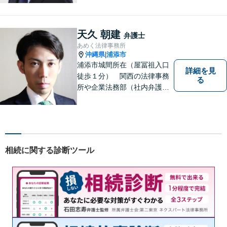
事務所｜法律家として、法的
知識の習得を心がけるだけで
はなく、一社会人として相談
天久 朝建
弁護士
者の心に寄り添っていける弁
あめく法律事務所
護士でありたいと思っていま
沖縄県
浦添市
|
す。
浦添市城間所在（屋冨祖入口
詳細を見
徒歩１分） 関西の法律事務
る
所や企業法務部（社内弁護士
として）で経験を積んだ弁護
士が対応いたします
相続に関する診断ツール