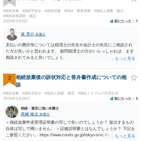
#相続放棄
#相続手続き
#相続放棄
#M&A・事業承継
#相続人調査・確定
#相続財産調査・鑑定
2024年3月6日
役にたった
7
泉 亮介
弁護士
支払いの費目等については税理士の先生や会計士の先生にご相談され
た方が良いかと思われます。 顧問税理士の方がいらっしゃれば、まず
相談されてみると良いでしょう。
3
相続放棄後の訴状対応と答弁書作成についての相
談
#相続放棄
#相続手続き
#相続人調査・確定
#相続トラブルの代理交渉
2026年3月28日
役にたった
5
相続・遺言に強い弁護士
髙橋 俊太
弁護士
＞相続放棄申述受理証明書の写しで良いのでしょうか？ 提出するもの
自体は写しで構いません。 ＞証拠説明書とはなんでしょうか？ 下記を
ご参照ください。 https://www.courts.go.jp/tokyo-s/vc-files/tokyo-s/file/