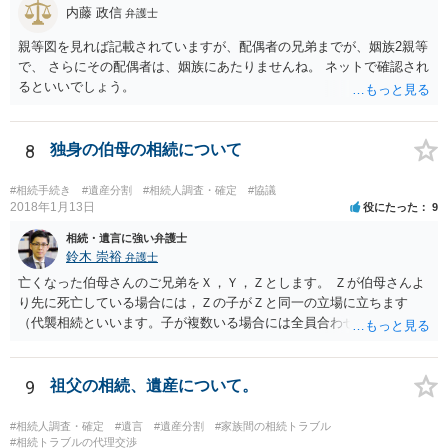
内藤 政信
弁護士
親等図を見れば記載されていますが、配偶者の兄弟までが、姻族2親等
で、 さらにその配偶者は、姻族にあたりませんね。 ネットで確認され
るといいでしょう。
8
独身の伯母の相続について
#相続手続き
#遺産分割
#相続人調査・確定
#協議
2018年1月13日
役にたった
9
相続・遺言に強い弁護士
鈴木 崇裕
弁護士
亡くなった伯母さんのご兄弟をＸ，Ｙ，Ｚとします。 Ｚが伯母さんよ
り先に死亡している場合には，Ｚの子がＺと同一の立場に立ちます
（代襲相続といいます。子が複数いる場合には全員合わせてＺと同一
の取り分です。）。 Ｘ，Ｙ，Ｚ（またＺの子）はそれぞれ３分の１ず
つの相続分を有していますので， そのことを前提として，遺産分割協
議をすることになります（必ずしも３分の１ずつにしなくても，合意
9
祖父の相続、遺産について。
ができれば構いません。）。 今後の対応としては， ①伯母さんの相続
財産（遺産）の全容を整理する（預貯金，有価証券，不動産等の有無
#相続人調査・確定
#遺言
#遺産分割
#家族間の相続トラブル
を調べることになります。） ②相続財産に照らし，相続税の申告の準
#相続トラブルの代理交渉