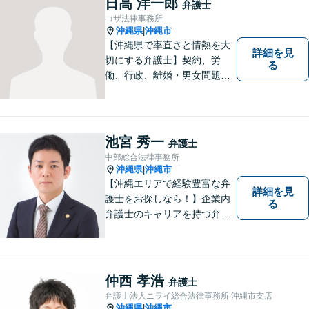
日高 洋一郎
弁護士
します【分割払い可】【休日
コザ法律事務所
夜間対応】【駐車場あり】
沖縄県
沖縄市
|
【沖縄県で率直さと情熱を大
詳細を見
切にする弁護士】契約、労
る
働、行政、離婚・男女問題、
相続問題など、広範囲の業務
を取り扱っております。沖縄
の皆様のお役に立てればと思
っております。お困りごとが
池宮 秀一
弁護士
あれば、一度ご相談くださ
中部総合法律事務所
い。
沖縄県
沖縄市
|
【沖縄エリアで経験豊富な弁
詳細を見
護士をお探しなら！】企業内
る
弁護士のキャリアを持つ弁護
士。離婚／労働／企業法務／
債務整理／交通事故など、多
種多様なご相談に対応してお
ります。スピード感を持っ
仲西 孝浩
弁護士
て、かつ丁寧な対応を心がけ
弁護士法人ニライ総合法律事務所 沖縄市支店
ていますので、ぜひ気兼ねな
沖縄県
沖縄市
|