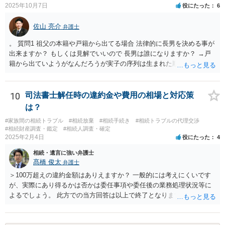
2025年10月7日
役にたった
6
備をする（税理士の先生にご相談ください。） ③遺産分割協議をする
（ご本人同士で行っても構いませんし，弁護士に相談することもよろ
佐山 亮介
しいと思います。） ことになります。
弁護士
。 質問1 祖父の本籍や戸籍から出てる場合 法律的に長男を決める事が
出来ますか？ もしくは見解でいいので 長男は誰になりますか？ →戸
籍から出ていようがなんだろうが実子の序列は生まれた順ですから、
先方が後から生まれたならばお父様がお祖父様の長男です。 質問2 遺
書が腹違いの長男に向けてある場合 書かれてる内容が最優先にされる
のですか？ →遺書というのが、法律上の遺言の形式を守っている限り
10
司法書士解任時の違約金や費用の相場と対応策
はそのとおりです。 質問3 父が腹違いの長男に法律的に優位になれそ
は？
うな事はありますか？ →遺言が有効な場合、優位に立つことはできま
#家族間の相続トラブル
#相続放棄
#相続手続き
#相続トラブルの代理交渉
せんが、お祖父様が認知症であるなどの「遺言が作れないはずの事
#相続財産調査・鑑定
#相続人調査・確定
情」があるならば①遺言無効確認の訴えを起こすのは一つの手です。
2025年2月4日
役にたった
4
それができない場合は②遺留分侵害額請求で争うほかありません。 質
相続・遺言に強い弁護士
問4 相続トラブルの代理交渉は可能でしょうか。 →一般論としては可
髙橋 俊太
弁護士
能ですが、お伺いする内容ですとお祖父様が亡くなられた後に動くこ
とになるでしょう。
＞100万超えの違約金額はありえますか？ 一般的には考えにくいです
が、実際にあり得るかは否かは委任事項や委任後の業務処理状況等に
よるでしょう。 此方での当方回答は以上で終了となりますが、参考に
なりましたら幸いです。