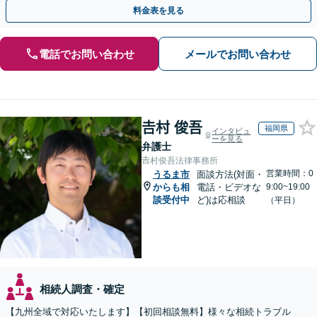
い【初回相談無料】【夜間・休日相談可】
料金表を見る
電話でお問い合わせ
メールでお問い合わせ
𠮷村 俊吾
福岡県
インタビュ
ーを見る
弁護士
𠮷村俊吾法律事務所
営業時間：0
うるま市
面談方法(対面・
からも相
電話・ビデオな
9:00~19:00
談受付中
ど)は応相談
（平日）
相続人調査・確定
【九州全域で対応いたします】【初回相談無料】様々な相続トラブル