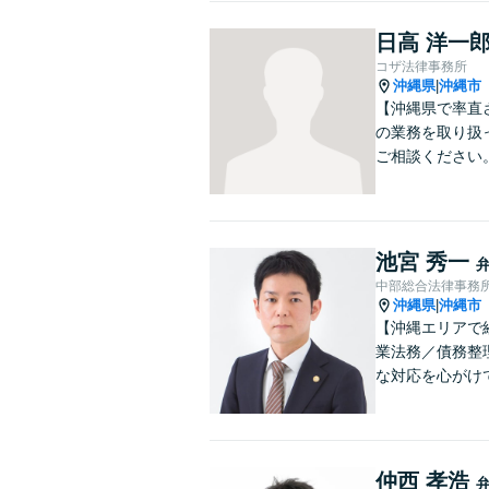
日高 洋一
コザ法律事務所
沖縄県
沖縄市
|
【沖縄県で率直
の業務を取り扱
ご相談ください
池宮 秀一
中部総合法律事務
沖縄県
沖縄市
|
【沖縄エリアで
業法務／債務整
な対応を心がけ
仲西 孝浩