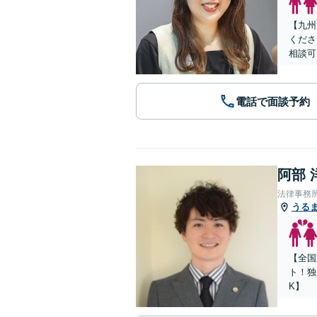
【九州
くださ
相談可
電話で面談予約
阿部 
法律事務所Le
うる
【全国
ト！独
K】