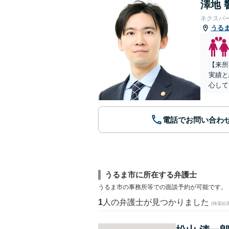
澤地 
ネクスパ
うる
【来所
実績と
心して
電話でお問い合わ
うるま市に所在する弁護士
うるま市の事務所等での面談予約が可能です。
1
人の弁護士が見つかりました
(検索結