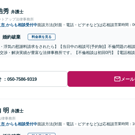
浩秀
弁護士
ートアップ法律事務所
ま市
からも相談受付中
面談方法(対面・電話・ビデオなど)は応相談
営業時間：06
婚約破棄
料金表を見る
・浮気の慰謝料請求をされたら】【当日中の相談可(予約制)】不倫問題の相談
交渉・解決実績が豊富な法律事務所です。【不倫相談は初回0円】【電話相談
せ
メール
 明
弁護士
法律事務所
ま市
からも相談受付中
面談方法(対面・電話・ビデオなど)は応相談
営業時間：10