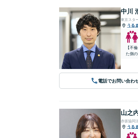
中川 
東京スタ
うる
【不倫
た側の
電話でお問い合わ
山之内
赤坂協同
うる