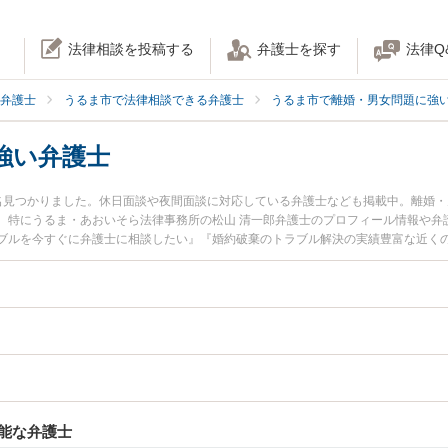
法律相談を投稿する
弁護士を探す
法律Q
弁護士
うるま市で法律相談できる弁護士
うるま市で離婚・男女問題に強
強い弁護士
名見つかりました。休日面談や夜間面談に対応している弁護士なども掲載中。離婚
。特にうるま・あおいそら法律事務所の松山 清一郎弁護士のプロフィール情報や弁
ブルを今すぐに弁護士に相談したい』『婚約破棄のトラブル解決の実績豊富な近く
予約したい』などでお困りの相談者さんにおすすめです。
能な弁護士