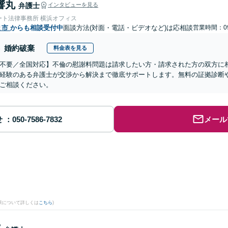
響丸
弁護士
インタビューを見る
ート法律事務所 横浜オフィス
ま市
からも相談受付中
面談方法(対面・電話・ビデオなど)は応相談
営業時間：09
婚約破棄
料金表を見る
不要／全国対応】不倫の慰謝料問題は請求したい方・請求された方の双方に
経験のある弁護士が交渉から解決まで徹底サポートします。無料の証拠診断
ご相談ください。
せ
メール
果について詳しくは
こちら
)