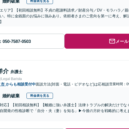
婚約破棄
料金表を見る
エリア】【初回相談無料】不貞の慰謝料請求／財産分与／DV・モラハラ／
い。特に金銭面のお悩みに強みあり。依頼者さまのご意向を第一に考え、解
】
メール
洋介
弁護士
gal Barista
ま市
からも相談受付中
面談方法(対面・電話・ビデオなど)は応相談
営業時間：09
婚約破棄
料金表を見る
対応】【初回相談無料】【離婚に強い弁護士】法律トラブルの解決だけでな
自開発の性格診断で「自分・夫（妻）を知る」▶︎今後の方針を戦略的に考え