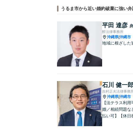
うるま市から近い婚約破棄に強い弁
平田 達彦
醇法律事務所
沖縄県
沖縄市
|
地域に根ざした
石川 健一
吉村正夫法律事務
沖縄県
沖縄市
|
【法テラス利用
婚／相続問題な
払い可】【休日