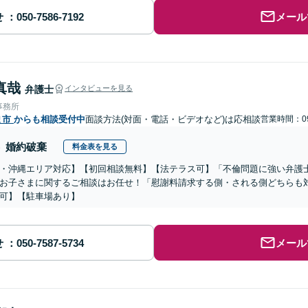
せ
メール
真哉
弁護士
インタビューを見る
事務所
ま市
からも相談受付中
面談方法(対面・電話・ビデオなど)は応相談
営業時間：09
婚約破棄
料金表を見る
・沖縄エリア対応】【初回相談無料】【法テラス可】「不倫問題に強い弁護
お子さまに関するご相談はお任せ！「慰謝料請求する側・される側どちらも
可】【駐車場あり】
せ
メール