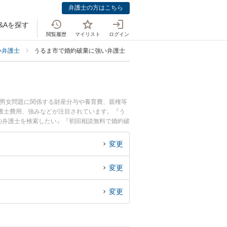
弁護士の方はこちら
&Aを探す
閲覧履歴
マイリスト
ログイン
い弁護士
うるま市で婚約破棄に強い弁護士
・男女問題に関係する財産分与や養育費、親権等
護士費用、強みなどが注目されています。『う
の弁護士を検索したい』『初回相談無料で婚約破
変更
変更
変更