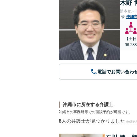
木野 
熊本セン
沖縄
【土日
96-
電話でお問い合わ
沖縄市に所在する弁護士
沖縄市の事務所等での面談予約が可能です。
8
人の弁護士が見つかりました
(検索結