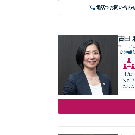
電話でお問い合わ
吉田 
平井・柏
沖縄
【九州
ており
たしま