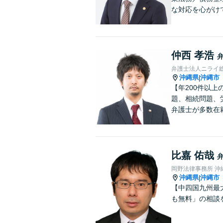
な対応を心がけ
仲西 孝浩
弁護士法人ニライ
沖縄県
沖縄市
|
【年200件以
題、相続問題、
弁護士が多数在
比嘉 佑哉
岡野法律事務所 沖
沖縄県
沖縄市
|
【中四国九州最
も無料」の相談