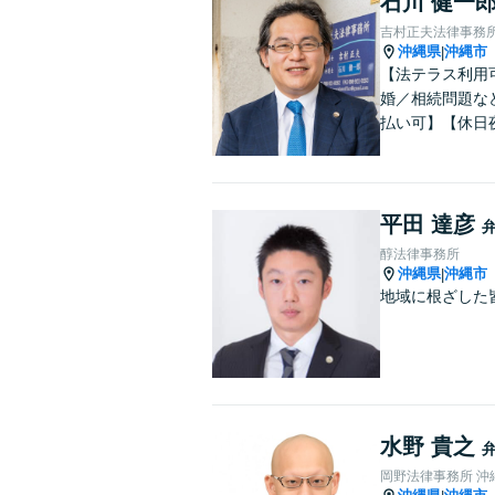
石川 健一
吉村正夫法律事務
沖縄県
沖縄市
|
【法テラス利用
婚／相続問題な
払い可】【休日
平田 達彦
醇法律事務所
沖縄県
沖縄市
|
地域に根ざした
水野 貴之
岡野法律事務所 沖