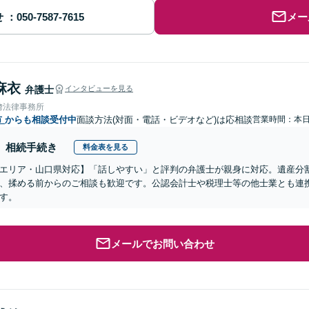
せ
メー
麻衣
弁護士
インタビューを見る
﨑法律事務所
市
からも相談受付中
面談方法(対面・電話・ビデオなど)は応相談
営業時間：本
相続手続き
料金表を見る
エリア・山口県対応】「話しやすい」と評判の弁護士が親身に対応。遺産分
、揉める前からのご相談も歓迎です。公認会計士や税理士等の他士業とも連
す。
メールでお問い合わせ