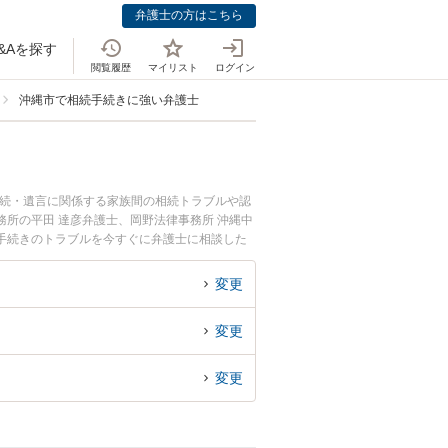
弁護士の方はこちら
&Aを探す
閲覧履歴
マイリスト
ログイン
沖縄市で相続手続きに強い弁護士
相続・遺言に関係する家族間の相続トラブルや認
所の平田 達彦弁護士、岡野法律事務所 沖縄中
手続きのトラブルを今すぐに弁護士に相談した
内の弁護士に相談予約したい』などでお困りの相
変更
変更
変更