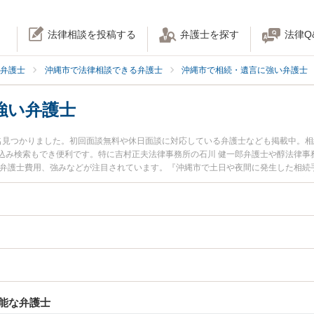
法律相談を投稿する
弁護士を探す
法律Q
弁護士
沖縄市で法律相談できる弁護士
沖縄市で相続・遺言に強い弁護士
強い弁護士
名見つかりました。初回面談無料や休日面談に対応している弁護士なども掲載中。
込み検索もでき便利です。特に吉村正夫法律事務所の石川 健一郎弁護士や醇法律事務
や弁護士費用、強みなどが注目されています。『沖縄市で土日や夜間に発生した相続
近くの弁護士を検索したい』『初回相談無料で相続手続きを法律相談できる沖縄市
能な弁護士