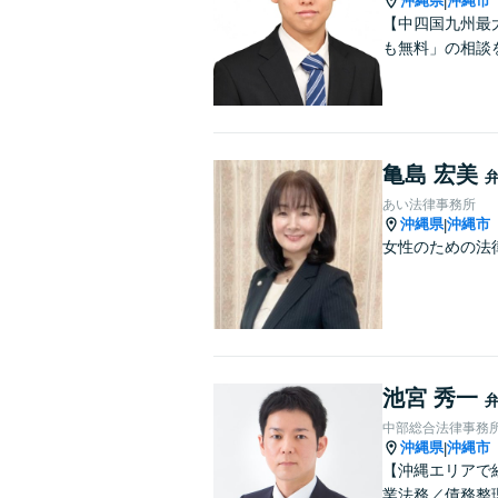
沖縄県
沖縄市
|
【中四国九州最
も無料」の相談
亀島 宏美
あい法律事務所
沖縄県
沖縄市
|
女性のための法
池宮 秀一
中部総合法律事務
沖縄県
沖縄市
|
【沖縄エリアで
業法務／債務整