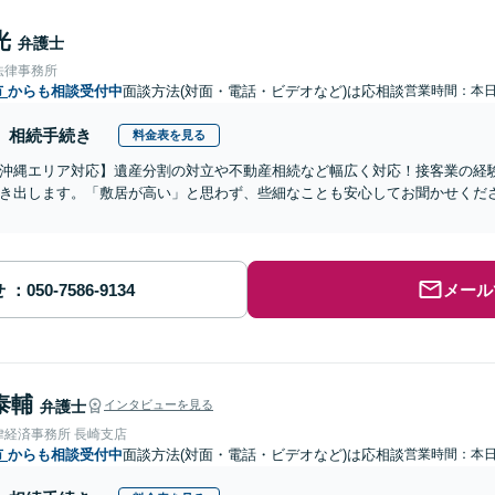
光
弁護士
法律事務所
市
からも相談受付中
面談方法(対面・電話・ビデオなど)は応相談
営業時間：本
相続手続き
料金表を見る
沖縄エリア対応】遺産分割の対立や不動産相続など幅広く対応！接客業の経
き出します。「敷居が高い」と思わず、些細なことも安心してお聞かせくだ
せ
メール
泰輔
弁護士
インタビューを見る
律経済事務所 長崎支店
市
からも相談受付中
面談方法(対面・電話・ビデオなど)は応相談
営業時間：本