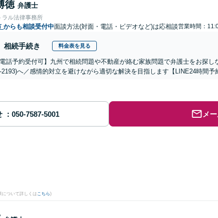
博徳
弁護士
トラル法律事務所
市
からも相談受付中
面談方法(対面・電話・ビデオなど)は応相談
営業時間：11:
相続手続き
料金表を見る
電話予約受付可】九州で相続問題や不動産が絡む家族問題で弁護士をお探しなら熊
288-2193)へ／感情的対立を避けながら適切な解決を目指します【LINE24
せ
メー
果について詳しくは
こちら
)