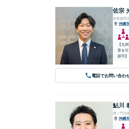
佐宗 
赤坂協同
沖縄
【九州
音を引
談可】
電話でお問い合わ
鮎川 
虎ノ門法
沖縄