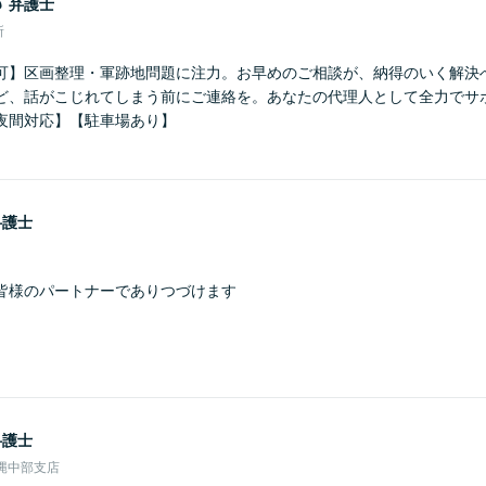
郎
弁護士
所
可】区画整理・軍跡地問題に注力。お早めのご相談が、納得のいく解決
ど、話がこじれてしまう前にご連絡を。あなたの代理人として全力でサ
夜間対応】【駐車場あり】
弁護士
皆様のパートナーでありつづけます
弁護士
縄中部支店