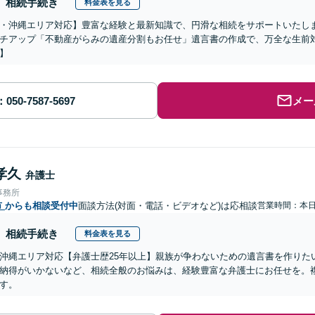
相続手続き
料金表を見る
・沖縄エリア対応】豊富な経験と最新知識で、円滑な相続をサポートいたし
チアップ「不動産がらみの遺産分割もお任せ」遺言書の作成で、万全な生前
】
メー
孝久
弁護士
事務所
市
からも相談受付中
面談方法(対面・電話・ビデオなど)は応相談
営業時間：本
相続手続き
料金表を見る
沖縄エリア対応【弁護士歴25年以上】親族が争わないための遺言書を作りた
納得がいかないなど、相続全般のお悩みは、経験豊富な弁護士にお任せを。
す。