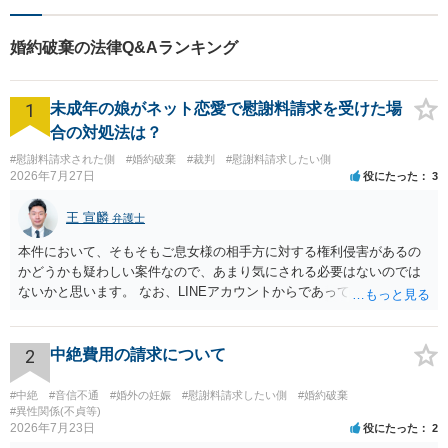
婚約破棄の法律Q&Aランキング
1
未成年の娘がネット恋愛で慰謝料請求を受けた場
合の対処法は？
#慰謝料請求された側
#婚約破棄
#裁判
#慰謝料請求したい側
2026年7月27日
役にたった
3
王 宣麟
弁護士
本件において、そもそもご息女様の相手方に対する権利侵害があるの
かどうかも疑わしい案件なので、あまり気にされる必要はないのでは
ないかと思います。 なお、LINEアカウントからであっても、そこに紐
づけられた電話番号の開示→携帯電話会社から氏名・住所が開示され
るパターンはありえるものの、本件のような精神的損害が発生したと
明確にいえないような案件において開示がなされる可能性も低いので
2
中絶費用の請求について
はないかと推察します。
#中絶
#音信不通
#婚外の妊娠
#慰謝料請求したい側
#婚約破棄
#異性関係(不貞等)
2026年7月23日
役にたった
2