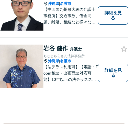
沖縄県
名護市
|
【中四国九州最大級の弁護士
詳細を見
事務所】交通事故、借金問
る
題、離婚、相続など様々な問
題について、「何度でも無
料」の相談を行っています！
まずはお気軽にご相談くださ
い！
岩谷 健作
弁護士
ちむじゅらさん法律事務所
沖縄県
名護市
|
【法テラス利用可】【電話・Z
詳細を見
oom相談・出張面談対応可
る
能】10年以上の法テラススタ
ッフ弁護士の経験を活かし、
地域に密着した法的サービス
をご提供します！どんなご相
談にも親身に寄り添い、あな
たの未来を全力でサポートい
たします【沖縄北部エリア・
名護市】