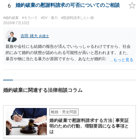
から連絡するので少々お待ちください」という旨の連絡を入れておく
6
婚約破棄の慰謝料請求の可否についてのご相談
こともあります。 ２について 求償権の請求と婚約破棄の慰謝料請求
は、法的には別の議論ではありますが、事実上の繋がりがないわけで
#婚約破棄
#モラハラ
#DV・暴力
#慰謝料請求したい側
はありません。 例えば、既婚者であるにもかかわらず、結婚するとい
2026年7月10日
うことを匂わせて不貞関係になったというような場合には、求償権の
負担割合が高くなり、婚約破棄の慰謝料も払う必要が生じるという可
吉田 雄大
弁護士
能性もないわけではありません。 ただし、法律上重婚は認められてい
親族や会社にも結婚の報告が済んでいらっしゃるわけですから、社会
ないので、既婚者同士の婚約が成立するかといわれると、成立しない
的にみて婚約の状態が認められる可能性が高いと思われます。また、
と判断される可能性の方が高いと思われます。 ３について 和解をする
暴言や物に当たる暴力が原因ですから、あなたが婚約取りやめを告げ
際には、清算条項という定めを設けることがほとんどです。 清算条項
ることそれ自体もやむを得ないといえます。 婚約を破棄せざるを得な
を定めることによって、「これをもってお互いに今後一切請求しな
かった原因が専ら彼の言動にあるとして、慰謝料請求が認められる可
い」ことを双方が誓約することになります。 上記はあくまでも一般論
能性はあると考えます。 ただ、慰謝料の額については離婚の場合と比
としての回答となります。 詳細なご事情をお伺いすればより適切な回
べると低額になるのが通常です（具体的金額は暴言・暴力の内容にも
答ができるかと存じます。 弁護士に相談すべき事案かと存じますの
婚約破棄に関連する法律相談コラム
よりますので何ともいえません）。
で、お早めにご相談されることをお勧めいたします。
離婚・男女問題
婚約破棄で慰謝料請求する方法│事実証
明のための行動、増額要因になる事項と
は