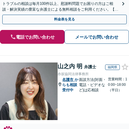
トラブルの相談は毎月100件以上、慰謝料問題でお困りの方はご相
談・解決実績の豊富な弁護士による無料相談をご利用ください。【不
倫相談は初回0円】【全国対応】
料金表を見る
電話でお問い合わせ
メールでお問い合わせ
山之内 明
弁護士
福岡県
赤坂協同法律事務所
営業時間：1
名護市
か
面談方法(対面・
らも相談
電話・ビデオな
0:00~18:00
受付中
ど)は応相談
（平日）