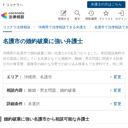
弁護士の方はこちら
ココナラへ
投稿する
探す
閲覧履歴
マイリスト
ログイン
ココナラ法律相談
沖縄県で法律相談できる弁護士
名護市で法律相談で
名護市の婚約破棄に強い弁護士
沖縄県の名護市で婚約破棄に強い弁護士が2名見つかりました。初回面談無料や
休日面談に対応している弁護士なども掲載中。離婚・男女問題に関係する財産
分与や養育費、親権等の細かな分野での絞り込み検索もでき便利です。特に岡
野法律事務所 名護支店の髙倉 悠甫弁護士やちむじゅらさん法律事務所の岩谷
健作弁護士のプロフィール情報や弁護士費用、強みなどが注目されています。
エリア
沖縄県、名護市
変更
『名護市で土日や夜間に発生した婚約破棄のトラブルを今すぐに弁護士に相談
したい』『婚約破棄のトラブル解決の実績豊富な近くの弁護士を検索したい』
相談内容
離婚・男女問題、婚約破棄
変更
『初回相談無料で婚約破棄を法律相談できる名護市内の弁護士に相談予約した
い』などでお困りの相談者さんにおすすめです。
詳細条件
未選択
変更
婚約破棄に強い名護市から相談可能な弁護士