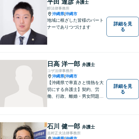
平田 達彦
弁護士
醇法律事務所
沖縄県
沖縄市
|
地域に根ざした皆様のパート
詳細を見
ナーでありつづけます
る
日高 洋一郎
弁護士
コザ法律事務所
沖縄県
沖縄市
|
【沖縄県で率直さと情熱を大
詳細を見
切にする弁護士】契約、労
る
働、行政、離婚・男女問題、
相続問題など、広範囲の業務
を取り扱っております。沖縄
の皆様のお役に立てればと思
っております。お困りごとが
石川 健一郎
弁護士
あれば、一度ご相談くださ
吉村正夫法律事務所
い。
沖縄県
沖縄市
|