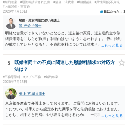
#婚約破棄
#慰謝料請求された側
#借金・浪費癖
#離婚協議
#異性関係(不貞等)
#内縁関係・事実婚
2026年7月16日
役にたった
1
離婚・男女問題に強い弁護士
泉 亮介
弁護士
明確な合意ができていないとなると、退去後の家賃、退去違約金や修
繕費用等をこちらが負担する理由はないように思われます。 仮に婚約
が成立していたとなると、不貞慰謝料については請求される可能性が
あるため検討しておく必要があるでしょう。 弁護士を立てる予定であ
れば早めに弁護士に相談し、弁護士から回答をさせると良いでしょ
う。
5
既婚者同士の不貞に関連した慰謝料請求の対応方
法は？
#不倫慰謝料
#ダブル不倫
#婚約破棄
2026年7月13日
矢上 玄周
弁護士
東京都多摩市で弁護士をしております。 ご質問にお答えいたします。
１について 相手方から設定された期限を守る法的義務はありません。
しかし、相手方と円滑にやり取りを続けるために、一応期限を守って
連絡を取ることもあり得ます。 弁護士に相談してから連絡をしたい
が、期限を守らないのもご不安という場合には、「弁護士に相談して