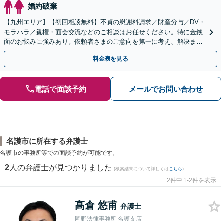
婚約破棄
【九州エリア】【初回相談無料】不貞の慰謝料請求／財産分与／DV・
モラハラ／親権・面会交流などのご相談はお任せください。特に金銭
面のお悩みに強みあり。依頼者さまのご意向を第一に考え、解決まで
サポート【子連れ相談】【休日相談可】
料金表を見る
電話で面談予約
メールでお問い合わせ
名護市に所在する弁護士
名護市の事務所等での面談予約が可能です。
2
人の弁護士が見つかりました
(検索結果について詳しくは
こちら
)
2件中 1-2件を表示
髙倉 悠甫
弁護士
岡野法律事務所 名護支店