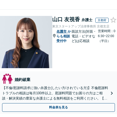
山口 友視香
弁護士
京都府
東京スタートアップ法律事務所 京都支店
営業時間：0
名護市
か
面談方法(対面・
らも相談
電話・ビデオな
6:30~22:00
受付中
ど)は応相談
（平日）
婚約破棄
【不倫/慰謝料請求に強い弁護士(したい方/されている方)】不倫慰謝料
トラブルの相談は毎月100件以上、慰謝料問題でお困りの方はご相
談・解決実績の豊富な弁護士による無料相談をご利用ください。【不
倫相談は初回0円】【全国対応】
料金表を見る