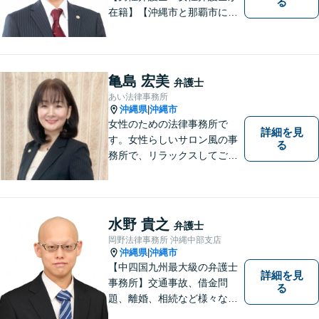
る
在籍】【沖縄市と那覇市に事
務所あり】離婚問題、相続問
題、労働雇用、刑事事件、企
業法務など幅広く対応しま
す。「沖縄ならではの習慣」
亀島 宏美
弁護士
を熟知した弁護士が多数在
あい法律事務所
籍。
沖縄県
沖縄市
|
女性のための法律事務所で
詳細を見
す。女性らしいサロン風の事
る
務所で、リラックスしてご相
談いただけます。
水野 貴之
弁護士
岡野法律事務所 沖縄中部支店
沖縄県
沖縄市
|
【中四国九州最大級の弁護士
詳細を見
事務所】交通事故、借金問
る
題、離婚、相続など様々な問
題について、「何度でも無