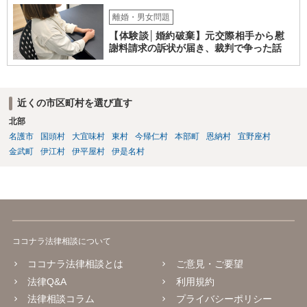
離婚・男女問題
【体験談│婚約破棄】元交際相手から慰
謝料請求の訴状が届き、裁判で争った話
近くの市区町村を選び直す
北部
名護市
国頭村
大宜味村
東村
今帰仁村
本部町
恩納村
宜野座村
金武町
伊江村
伊平屋村
伊是名村
ココナラ法律相談について
ココナラ法律相談とは
ご意見・ご要望
法律Q&A
利用規約
法律相談コラム
プライバシーポリシー