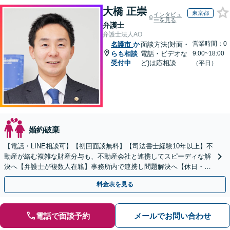
大橋 正崇
東京都
インタビュ
ーを見る
弁護士
弁護士法人AO
営業時間：0
名護市
か
面談方法(対面・
らも相談
電話・ビデオな
9:00~18:00
受付中
ど)は応相談
（平日）
婚約破棄
【電話・LINE相談可】【初回面談無料】【司法書士経験10年以上】不
動産が絡む複雑な財産分与も、不動産会社と連携してスピーディな解
決へ【弁護士が複数人在籍】事務所内で連携し問題解決へ【休日・夜
間面談可】【子連れ相談可】【虎ノ門駅1分】
料金表を見る
電話で面談予約
メールでお問い合わせ