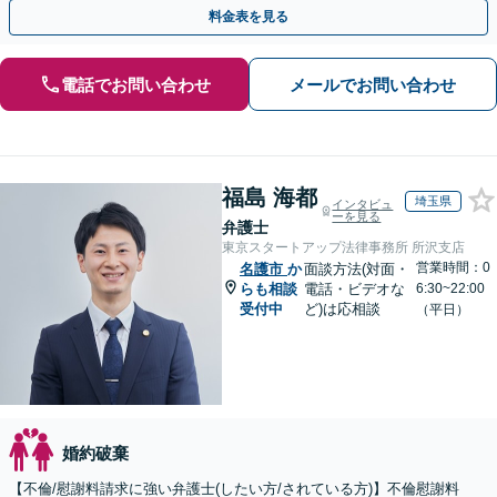
中【初回相談無料】【土日対応可】
料金表を見る
電話でお問い合わせ
メールでお問い合わせ
福島 海都
埼玉県
インタビュ
ーを見る
弁護士
東京スタートアップ法律事務所 所沢支店
営業時間：0
名護市
か
面談方法(対面・
らも相談
電話・ビデオな
6:30~22:00
受付中
ど)は応相談
（平日）
婚約破棄
【不倫/慰謝料請求に強い弁護士(したい方/されている方)】不倫慰謝料