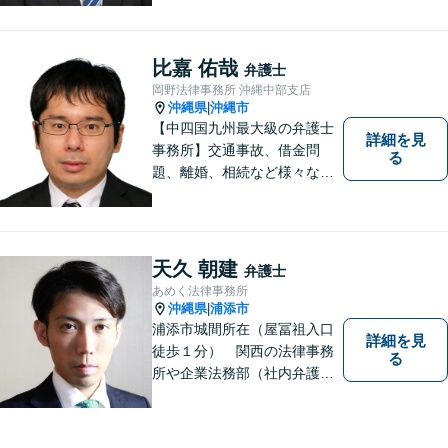
料」の相談を行っています！
まずはお気軽にご相談くださ
い！
比嘉 佑哉
弁護士
岡野法律事務所 沖縄中部支店
沖縄県
沖縄市
|
【中四国九州最大級の弁護士
詳細を見
事務所】交通事故、借金問
る
題、離婚、相続など様々な問
題について、「何度でも無
料」の相談を行っています！
まずはお気軽にご相談くださ
い！
天久 朝建
弁護士
あめく法律事務所
沖縄県
浦添市
|
浦添市城間所在（屋冨祖入口
詳細を見
徒歩１分） 関西の法律事務
る
所や企業法務部（社内弁護士
として）で経験を積んだ弁護
士が対応いたします