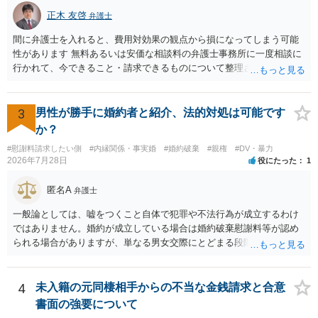
正木 友啓
弁護士
間に弁護士を入れると、費用対効果の観点から損になってしまう可能
性があります 無料あるいは安価な相談料の弁護士事務所に一度相談に
行かれて、今できること・請求できるものについて整理されるのがよ
いかと思います
3
男性が勝手に婚約者と紹介、法的対処は可能です
か？
#慰謝料請求したい側
#内縁関係・事実婚
#婚約破棄
#親権
#DV・暴力
2026年7月28日
役にたった
1
匿名A
弁護士
一般論としては、嘘をつくこと自体で犯罪や不法行為が成立するわけ
ではありません。婚約が成立している場合は婚約破棄慰謝料等が認め
られる場合がありますが、単なる男女交際にとどまる段階の場合、独
身偽装その他貞操権侵害事案は別として、信頼関係破壊行為について
慰謝料は生じないことが多いと思われます。 お怒りはごもっともです
が、仮に交際を進めたとしても後に相手を信頼できなくなる可能性が
4
未入籍の元同棲相手からの不当な金銭請求と合意
高かったということですので、むしろ結婚しなくてよかったと割り切
書面の強要について
って、交際を終わらせるのがよいと思います。