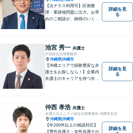
【法テラス利用可】区画整
詳細を見
理・軍跡地問題に注力。お早
る
めのご相談が、納得のいく解
決への第一歩です！離婚／相
続問題など、話がこじれてし
まう前にご連絡を。あなたの
代理人として全力でサポート
池宮 秀一
弁護士
します【分割払い可】【休日
中部総合法律事務所
夜間対応】【駐車場あり】
沖縄県
沖縄市
|
【沖縄エリアで経験豊富な弁
詳細を見
護士をお探しなら！】企業内
る
弁護士のキャリアを持つ弁護
士。離婚／労働／企業法務／
債務整理／交通事故など、多
種多様なご相談に対応してお
ります。スピード感を持っ
仲西 孝浩
弁護士
て、かつ丁寧な対応を心がけ
弁護士法人ニライ総合法律事務所 沖縄市支店
ていますので、ぜひ気兼ねな
沖縄県
沖縄市
|
くご相談ください。
【年200件以上の相談対応】
詳細を見
【男性弁護士・女性弁護士が