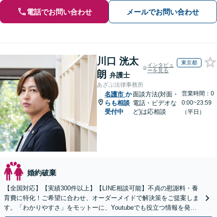
電話でお問い合わせ
メールでお問い合わせ
川口 洸太
東京都
インタビュ
ーを見る
朗
弁護士
あざぶ法律事務所
営業時間：0
名護市
か
面談方法(対面・
らも相談
電話・ビデオな
0:00~23:59
受付中
ど)は応相談
（平日）
婚約破棄
【全国対応】【実績300件以上】【LINE相談可能】不貞の慰謝料・養
育費に特化！ご希望に合わせ、オーダーメイドで解決策をご提案しま
す。「わかりやすさ」をモットーに、Youtubeでも役立つ情報を発信