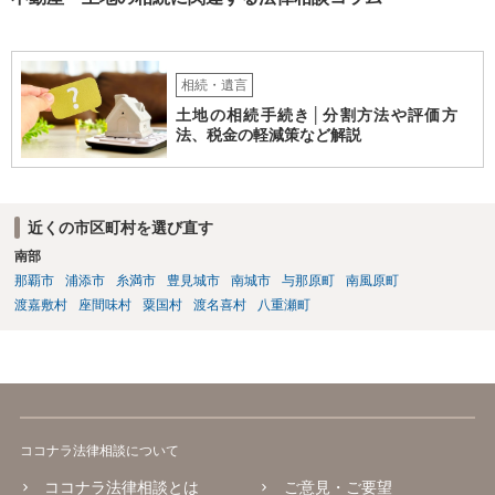
相続・遺言
土地の相続手続き│分割方法や評価方
法、税金の軽減策など解説
近くの市区町村を選び直す
南部
那覇市
浦添市
糸満市
豊見城市
南城市
与那原町
南風原町
渡嘉敷村
座間味村
粟国村
渡名喜村
八重瀬町
ココナラ法律相談について
ココナラ法律相談とは
ご意見・ご要望