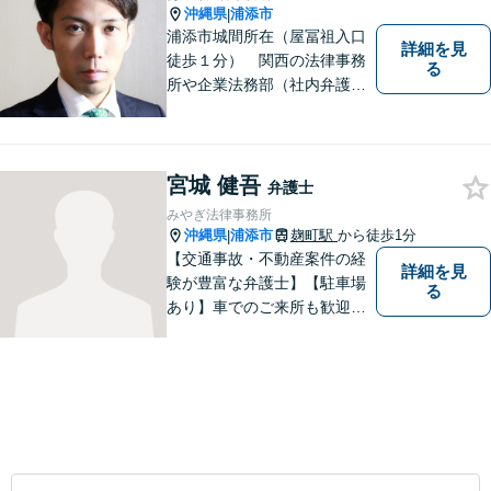
沖縄県
浦添市
|
浦添市城間所在（屋冨祖入口
詳細を見
徒歩１分） 関西の法律事務
る
所や企業法務部（社内弁護士
として）で経験を積んだ弁護
士が対応いたします
宮城 健吾
弁護士
みやぎ法律事務所
沖縄県
浦添市
麹町駅
から徒歩1分
|
【交通事故・不動産案件の経
詳細を見
験が豊富な弁護士】【駐車場
る
あり】車でのご来所も歓迎し
ております！依頼者様のご希
望に寄り添って、将来のため
にどうしたらいいのかを考え
た提案をしていきたいと思っ
ています。【完全個室で相談
可】