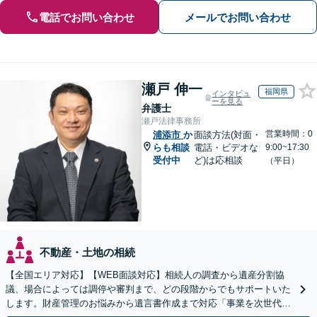
電話でお問い合わせ
メールでお問い合わせ
瀬戸 伸一
福岡県
インタビュ
ーを見る
弁護士
瀬戸法律事務所
営業時間：0
浦添市
か
面談方法(対面・
らも相談
電話・ビデオな
9:00~17:30
受付中
ど)は応相談
（平日）
不動産・土地の相続
【全国エリア対応】【WEB面談対応】相続人の調査から遺産分割協
議、場合によっては調停や審判まで、どの段階からでもサポートいた
します。財産管理のお悩みから遺言書作成まで対応「事業を次世代に