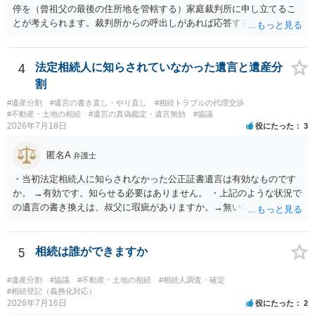
停を（曾祖父の最後の住所地を管轄する）家庭裁判所に申し立てるこ
とが考えられます。裁判所からの呼出しがあれば応答する可能性がま
だあるのではないでしょうか。 後段の質問については、相続放棄は可
能と思われます。時間が思った以上にないので必要書類をてきぱきと
揃える必要があります。その点是非御注意ください。
4
法定相続人に知らされていなかった遺言と遺産分
割
#遺産分割
#遺言の書き直し・やり直し
#相続トラブルの代理交渉
#不動産・土地の相続
#遺言の真偽鑑定・遺言無効
#協議
2026年7月18日
役にたった
3
匿名A
弁護士
・当初法定相続人に知らされなかった公正証書遺言は有効なものです
か。 →有効です。知らせる必要はありません。 ・上記のような状況で
の遺言の書き換えは、叔父に瑕疵がありますか。→無いです。 ・分割
する場合の比率は、現状で、客観的に見てどの程度が妥当と考えられ
ますか。 →本人が自由に決められますので、どこが妥当とは言えない
です。客観的な基準もありません。 ・できれば穏やかに、分割を拒否
5
相続は誰ができますか
することはできますか。 →分割を拒否するということは、遺産はいら
ないということでしょうか。遺言で、受取を指定されててもいらない
#遺産分割
#協議
#不動産・土地の相続
#相続人調査・確定
と拒否することはできます。理由を説明する必要はありません。
#相続登記（義務化対応）
2026年7月16日
役にたった
2