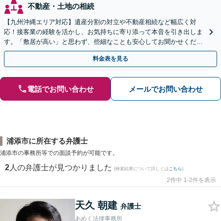
不動産・土地の相続
【九州沖縄エリア対応】遺産分割の対立や不動産相続など幅広く対
応！接客業の経験を活かし、お気持ちに寄り添って本音を引き出しま
す。「敷居が高い」と思わず、些細なことも安心してお聞かせくださ
い【初回相談無料】【夜間・休日相談可】
料金表を見る
電話でお問い合わせ
メールでお問い合わせ
浦添市に所在する弁護士
浦添市の事務所等での面談予約が可能です。
2
人の弁護士が見つかりました
(検索結果について詳しくは
こちら
)
2件中 1-2件を表示
天久 朝建
弁護士
あめく法律事務所