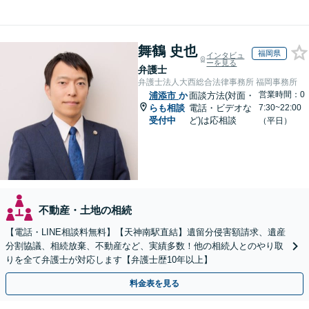
舞鶴 史也
福岡県
インタビュ
ーを見る
弁護士
弁護士法人大西総合法律事務所 福岡事務所
営業時間：0
浦添市
か
面談方法(対面・
らも相談
電話・ビデオな
7:30~22:00
受付中
ど)は応相談
（平日）
不動産・土地の相続
【電話・LINE相談料無料】【天神南駅直結】遺留分侵害額請求、遺産
分割協議、相続放棄、不動産など、実績多数！他の相続人とのやり取
りを全て弁護士が対応します【弁護士歴10年以上】
料金表を見る