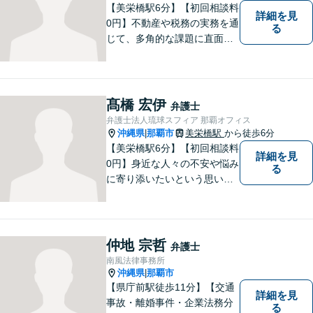
す。
【美栄橋駅6分】【初回相談料
詳細を見
0円】不動産や税務の実務を通
る
じて、多角的な課題に直面す
る依頼者を支えるには、法律
面からの支援が不可欠である
と痛感し、弁護士を志しまし
た。 複雑な問題を一つの窓口
髙橋 宏伊
弁護士
で解決できる存在を目指し、
弁護士法人琉球スフィア 那覇オフィス
日々研鑽を重ねています。
沖縄県
那覇市
美栄橋駅
から徒歩6分
|
【美栄橋駅6分】【初回相談料
詳細を見
0円】身近な人々の不安や悩み
る
に寄り添いたいという思いか
ら、弁護士を志しました。 人
生を左右する法律問題に真摯
に向き合い、最善の解決を目
指すことが私の信念です。
仲地 宗哲
弁護士
【休日面談可】
南風法律事務所
沖縄県
那覇市
|
【県庁前駅徒歩11分】【交通
詳細を見
事故・離婚事件・企業法務分
る