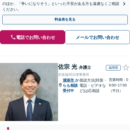
のほか、「争いになりそう」といった不安がある方も遠慮なくご相談
ください。
料金表を見る
電話でお問い合わせ
メールでお問い合わせ
佐宗 光
弁護士
福岡県
赤坂協同法律事務所
営業時間：0
浦添市
か
面談方法(対面・
らも相談
電話・ビデオな
9:00~17:00
受付中
ど)は応相談
（平日）