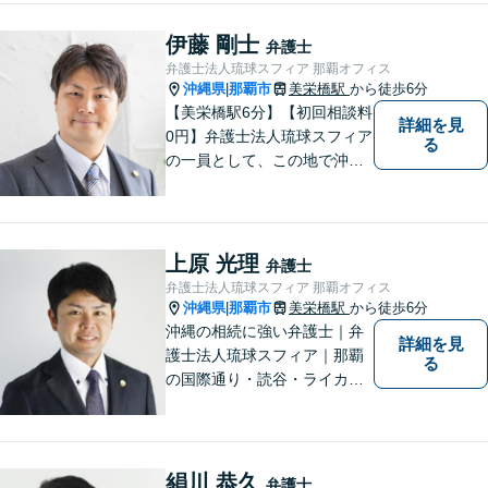
す。企業法務、土地問題、離
婚、借金、相続、交通事故
伊藤 剛士
弁護士
等、生活上のトラブルがござ
弁護士法人琉球スフィア 那覇オフィス
いましたら、お気軽にご相談
沖縄県
那覇市
美栄橋駅
から徒歩6分
|
下さい。
【美栄橋駅6分】【初回相談料
詳細を見
0円】弁護士法人琉球スフィア
る
の一員として、この地で沖縄
の皆さまのお役に立てるよ
う、全力を尽くしてまいりま
す。 「ご相談＝ご依頼」では
ございませんので、安心して
上原 光理
弁護士
経験豊富な弁護士にご相談く
弁護士法人琉球スフィア 那覇オフィス
ださい。
沖縄県
那覇市
美栄橋駅
から徒歩6分
|
沖縄の相続に強い弁護士｜弁
詳細を見
護士法人琉球スフィア｜那覇
る
の国際通り・読谷・ライカム
の3店舗ある沖縄最大級の法律
事務所｜私自身、月に10件程
度の新規相談を受けておりま
す。お気軽にご連絡くださ
絹川 恭久
弁護士