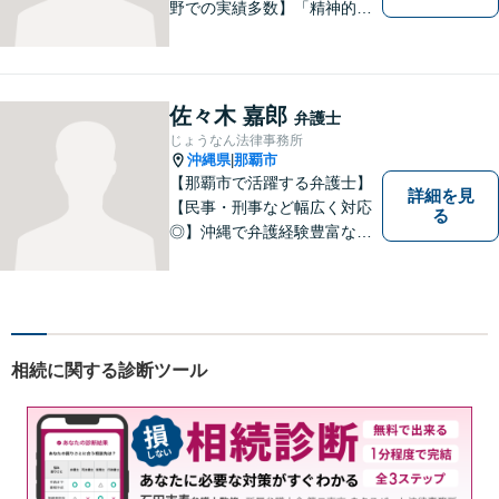
野での実績多数】「精神的な
負担の軽減」や「解決プロセ
ス」を重視し、弁護を進めて
まいります。見積もりは無料
ですので、お気軽にご相談く
佐々木 嘉郎
弁護士
ださい。個々に応じた解決策
じょうなん法律事務所
をご提案します。
沖縄県
那覇市
|
【那覇市で活躍する弁護士】
詳細を見
【民事・刑事など幅広く対応
る
◎】沖縄で弁護経験豊富な弁
護士！スピーディな対応を心
掛け、皆様の抱える問題がで
きるだけ早く解決できるよう
尽力します！皆様のご希望を
丁寧にお聞きします。【牧志
相続に関する診断ツール
駅・安里駅から徒歩圏】