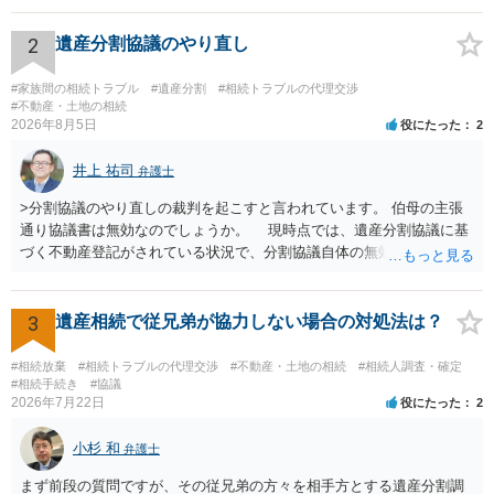
理証明を家庭裁判所で取得し、コピーを答弁書に添えて裁判所に提出
してください。 質問２について 請求棄却を求める答弁書を提出すれ
2
遺産分割協議のやり直し
ば、第１回期日は出席する必要がありません。その日は差支え（用事
があり出席できない）との記載で十分です。 質問３について 弁護士で
#家族間の相続トラブル
#遺産分割
#相続トラブルの代理交渉
はないので、ｍｉｎｔｓでの提出の必要は無いと思います。郵送（期
#不動産・土地の相続
2026年8月5日
役にたった
2
限までに届けばよい）で十分です。 詳細は、書面記載の裁判所書記官
にお問い合わせください。 以上、ご参考まで。
井上 祐司
弁護士
>分割協議のやり直しの裁判を起こすと言われています。 伯母の主張
通り協議書は無効なのでしょうか。 現時点では、遺産分割協議に基
づく不動産登記がされている状況で、分割協議自体の無効を裁判所が
認めたわけではないので、分割協議の効力に影響はありません。 先
方の訴訟の主張及び立証次第ですが、 ・御祖母様の認知能力に関する
医師の意見書、筆跡鑑定 が提出されればその効力が否定される可能性
3
遺産相続で従兄弟が協力しない場合の対処法は？
はありますが、 ・伯母様自身が分割協議に加わっていること ・御祖母
様の意に反する遺産分割協議を行う実益が誰にあったかの立証が困難
#相続放棄
#相続トラブルの代理交渉
#不動産・土地の相続
#相続人調査・確定
であること からすると、実際に遺産分割協議の効力が否定される可能
#相続手続き
#協議
2026年7月22日
役にたった
2
性はそれほど高くない（立証のハードルは非常に高い）ということが
言えると思います。
小杉 和
弁護士
まず前段の質問ですが、その従兄弟の方々を相手方とする遺産分割調