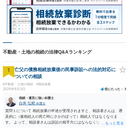
不動産・土地の相続の法律Q&Aランキング
1
亡父の債務相続放棄後の民事訴訟への法的対応に
ついての相談
#不動産・土地の相続
#相続放棄
2026年8月3日
役にたった
3
相続・遺言に強い弁護士
白井 弘昭
弁護士
質問１について 相続放棄の申述が受理されますと、相談者さんは、遡
及的に（被相続人の死亡時にさかのぼって）相続人ではなくなりま
す。 よって、相談者さんは訴訟の相手方にはならなくなるので（明け
渡し請求の対象ではなくなるので）請求棄却となります。 相続放棄受