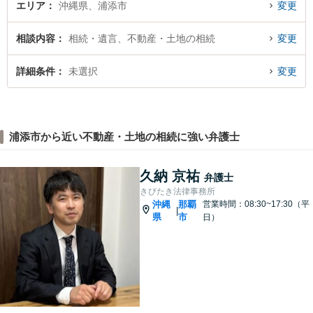
エリア
沖縄県、浦添市
変更
相談内容
相続・遺言、不動産・土地の相続
変更
詳細条件
未選択
変更
浦添市から近い不動産・土地の相続に強い弁護士
久納 京祐
弁護士
きびたき法律事務所
沖縄
那覇
営業時間：08:30~17:30（平
|
県
市
日）