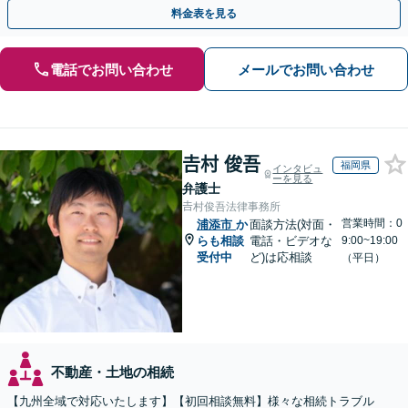
引き継ぐ安心の事業承継をサポート」【完全個室相談】
料金表を見る
電話でお問い合わせ
メールでお問い合わせ
𠮷村 俊吾
福岡県
インタビュ
ーを見る
弁護士
𠮷村俊吾法律事務所
営業時間：0
浦添市
か
面談方法(対面・
らも相談
電話・ビデオな
9:00~19:00
受付中
ど)は応相談
（平日）
不動産・土地の相続
【九州全域で対応いたします】【初回相談無料】様々な相続トラブル