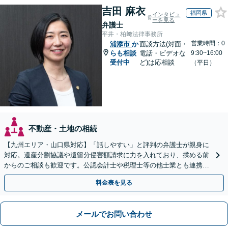
吉田 麻衣
福岡県
インタビュ
ーを見る
弁護士
平井・柏﨑法律事務所
営業時間：0
浦添市
か
面談方法(対面・
らも相談
電話・ビデオな
9:30~16:00
受付中
ど)は応相談
（平日）
不動産・土地の相続
【九州エリア・山口県対応】「話しやすい」と評判の弁護士が親身に
対応。遺産分割協議や遺留分侵害額請求に力を入れており、揉める前
からのご相談も歓迎です。公認会計士や税理士等の他士業とも連携
し、円満な解決を全力でサポートいたします。
料金表を見る
メールでお問い合わせ