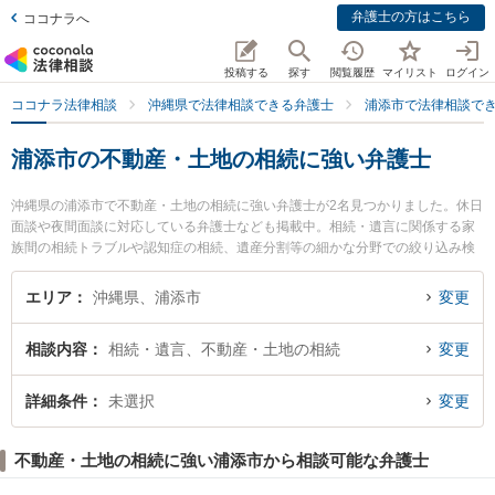
弁護士の方はこちら
ココナラへ
投稿する
探す
閲覧履歴
マイリスト
ログイン
ココナラ法律相談
沖縄県で法律相談できる弁護士
浦添市で法律相談で
浦添市の不動産・土地の相続に強い弁護士
沖縄県の浦添市で不動産・土地の相続に強い弁護士が2名見つかりました。休日
面談や夜間面談に対応している弁護士なども掲載中。相続・遺言に関係する家
族間の相続トラブルや認知症の相続、遺産分割等の細かな分野での絞り込み検
索もでき便利です。特にあめく法律事務所の天久 朝建弁護士やみやぎ法律事務
所の宮城 健吾弁護士のプロフィール情報や弁護士費用、強みなどが注目されて
エリア
沖縄県、浦添市
変更
います。『浦添市で土日や夜間に発生した不動産・土地の相続のトラブルを今
すぐに弁護士に相談したい』『不動産・土地の相続のトラブル解決の実績豊富
相談内容
相続・遺言、不動産・土地の相続
変更
な近くの弁護士を検索したい』『初回相談無料で不動産・土地の相続を法律相
談できる浦添市内の弁護士に相談予約したい』などでお困りの相談者さんにお
すすめです。
詳細条件
未選択
変更
不動産・土地の相続に強い浦添市から相談可能な弁護士