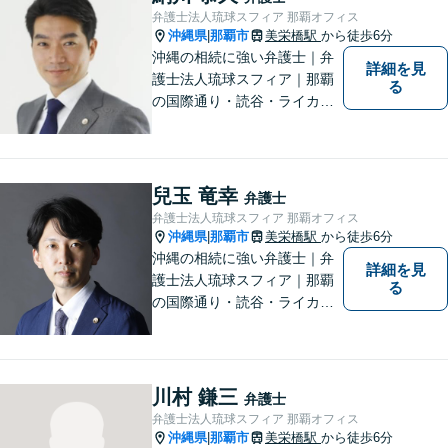
い！
弁護士法人琉球スフィア 那覇オフィス
沖縄県
那覇市
美栄橋駅
から徒歩6分
|
沖縄の相続に強い弁護士｜弁
詳細を見
護士法人琉球スフィア｜那覇
る
の国際通り・読谷・ライカム
の3店舗ある沖縄最大級の法律
事務所｜国際相続案件の実績
多数｜国内外問わず相続案件
を手掛けていきたいと思って
兒玉 竜幸
弁護士
おります。どうぞよろしくお
弁護士法人琉球スフィア 那覇オフィス
願いします。
沖縄県
那覇市
美栄橋駅
から徒歩6分
|
沖縄の相続に強い弁護士｜弁
詳細を見
護士法人琉球スフィア｜那覇
る
の国際通り・読谷・ライカム
の3店舗ある沖縄最大級の法律
事務所｜不安に悩まされる
日々から解放されるよう迅速
に対応し、あなたの立場に立
川村 鎌三
弁護士
ったベストな紛争解決を導く
弁護士法人琉球スフィア 那覇オフィス
ことを常に大切にしていま
沖縄県
那覇市
美栄橋駅
から徒歩6分
|