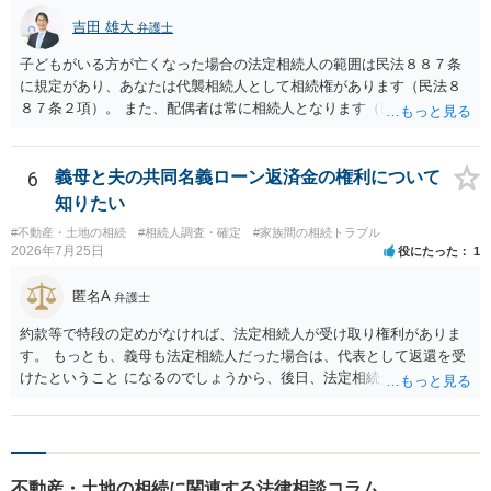
吉田 雄大
弁護士
子どもがいる方が亡くなった場合の法定相続人の範囲は民法８８７条
に規定があり、あなたは代襲相続人として相続権があります（民法８
８７条２項）。 また、配偶者は常に相続人となります（民法８９０
条）。 「祖父の子供３人」の方の配偶者がご健在であれば、その方に
も相続権があります。つまり、孫５人に加えて「おじ又はおば」にも
相続権がある可能性があります。
6
義母と夫の共同名義ローン返済金の権利について
知りたい
#不動産・土地の相続
#相続人調査・確定
#家族間の相続トラブル
2026年7月25日
役にたった
1
匿名A
弁護士
約款等で特段の定めがなければ、法定相続人が受け取り権利がありま
す。 もっとも、義母も法定相続人だった場合は、代表として返還を受
けたということ になるのでしょうから、後日、法定相続分に基づいて
精算を求めることは可能と思います。
不動産・土地の相続に関連する法律相談コラム