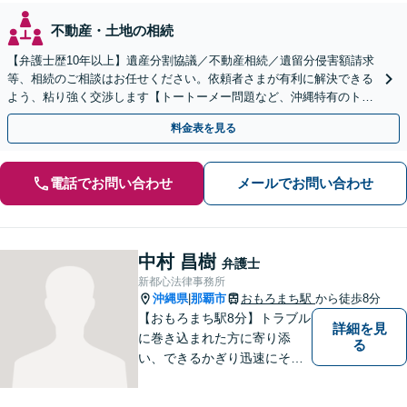
不動産・土地の相続
【弁護士歴10年以上】遺産分割協議／不動産相続／遺留分侵害額請求
等、相続のご相談はお任せください。依頼者さまが有利に解決できる
よう、粘り強く交渉します【トートーメー問題など、沖縄特有のトラ
ブルにも対応】【バス停「天久」2分】
料金表を見る
電話でお問い合わせ
メールでお問い合わせ
中村 昌樹
弁護士
新都心法律事務所
沖縄県
那覇市
おもろまち駅
から徒歩8分
|
【おもろまち駅8分】トラブル
詳細を見
に巻き込まれた方に寄り添
る
い、できるかぎり迅速にそし
て最善の解決を図るべく、常
に全力で取り組んでおりま