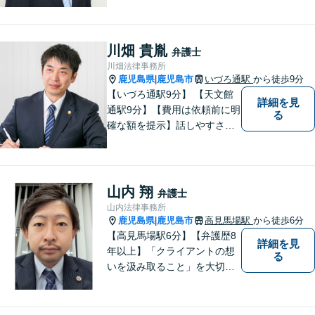
奇心をもとに、謙虚かつ誠実
にご依頼者の言葉や想いに耳
を傾け、依頼者の悩みに寄り
川畑 貴胤
弁護士
添って助言や提案を提供して
川畑法律事務所
参ります。 お気軽にご相談く
鹿児島県
鹿児島市
いづろ通駅
から徒歩9分
|
ださい。
【いづろ通駅9分】 【天文館
詳細を見
通駅9分】【費用は依頼前に明
る
確な額を提示】話しやすさを
重視した対応に自信あり。依
頼者さまに納得いくまで心の
うちを話してもらったうえ
で、お悩みの解決に向けて丁
山内 翔
弁護士
寧にアドバイスしていきま
山内法律事務所
す。
鹿児島県
鹿児島市
高見馬場駅
から徒歩6分
|
【高見馬場駅6分】【弁護歴8
詳細を見
年以上】「クライアントの想
る
いを汲み取ること」を大切に
し弁護を行います。ご相談の
際には、皆様の胸の内を詳し
くお聞かせください。納得の