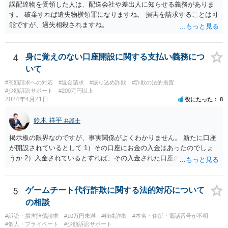
誤配達物を受領した人は、配送会社や差出人に知らせる義務がありま
す。 破棄すれば遺失物横領罪になりますね。 損害を請求することは可
能ですが、過失相殺されますね。
4
身に覚えのない口座開設に関する支払い義務につ
いて
#高額請求への対応
#返金請求
#振り込め詐欺
#詐欺の法的措置
#少額訴訟サポート
#200万円以上
2024年4月21日
役にたった
8
鈴木 祥平
弁護士
掲示板の限界なのですが、事実関係がよくわかりません。 新たに口座
が開設されているとして 1）その口座にお金の入金はあったのでしょ
うか 2）入金されているとすれば、その入金された口座の資金は引き
出されていたり、第三者に送金されていたりするのでしょうか。 これ
がポイントですよね。口座を悪用する人は、「その口座に入ったお金
を手に入れる」ことが目的ですから、あなたがキャッシュカードを持
5
ゲームチート代行詐欺に関する法的対応について
っている場合には、キャッシュカードで引き出すことはあなたしかで
の相談
きませんから、できるとすれば、ネット上あるいはアプリ上で第三者
#訴訟・損害賠償請求
#10万円未満
#特殊詐欺
#本名・住所・電話番号が不明
に送金することくらいだと思います。あなたの名義の口座であるか
#個人・プライベート
#少額訴訟サポート