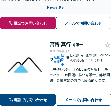
のみで解決も可能！
料金表を見る
電話でお問い合わせ
メールでお問い合わせ
宮路 真行
弁護士
宮路法律事務所
姶
帖佐駅
か
営業時間：08:00~
鹿児
良
|
21:00（平日）
ら徒歩8分
島県
市
【帖佐駅8分】【WEB面談対応】「モ
ラハラ・DV問題に強い弁護士」離婚問
題：専業主婦の方でも経済的な自立に
向けた道筋を示し、新しい人生のスタ
ートをバックアップ「借金問題：毎月
の返済に追われる自転車操業状態の方
電話でお問い合わせ
メールでお問い合わせ
もご相談ください」【休日・夜間相談
可】