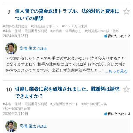
9
個人間での貸金返済トラブル、法的対応と費用に
ついての相談
#詐欺の法的措置
#少額訴訟サポート
#10〜50万円未満
#本名・住所・電話番号が判明
#契約書・借用書なし
#少額訴訟の相談・依頼
2024年8月25日
役にたった
2
髙橋 俊太
弁護士
＞少額起訴したところで相手に返すお金がないと泣き寝入りすること
になりますよね？ 相手が裁判所に出てくれば和解等の話し合いの機会
を持つことができますが、出廷せず欠席判決を得たとしても、執行段
階で難航し、結局回収できない可能性も高いです。 ＞44万じゃ弁護士
にお願いして赤字になりますか？ 契約内容等によりますので一概には
言えませんが、上記のように回収が難しくなってしまう可能性もある
10
引越し業者に家を破壊されました。慰謝料は請求
ので、弁護士費用が無駄になってしまうリスクはあるでしょう。 ＞相
できますか？
手が嘘をついてお金を借りてるのは詐欺罪にはならないんですか？ ＞
#本名・住所・電話番号が判明
#少額訴訟サポート
#10〜50万円未満
詐欺になる可能性があって、被害者が何人かいてもそれだけだと警察
#50〜100万円未満
は動いてくれないんでしょうか？ 貴方に対して虚偽の事実を述べて借
2026年2月19日
役にたった
3
り入れた点などについて客観的に示すことができれば、詐欺の嫌疑は
生じるでしょうし、同一の手口による複数の被害者が他にもいること
髙橋 俊太
弁護士
が明白であれば、警察は動く可能性が高いです。