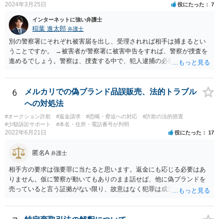
ら、お金の動きくらいは調べることが可能であると思います。 その上
2024年3月25日
役にたった
7
で、新しく開設した口座に資金が残っているのであれば、それを返せ
インターネットに強い弁護士
ばいいだけの話だと思いますし、残っていないのであれば、第三者に
稲葉 進太郎
弁護士
送金をされたか、引き出されたどちらかだと思います。第三者に送金
をされてしまっているのであれば、その資金を送金先に返金を求める
別の警察署にそれぞれ被害届を出し、受理されれば相手は捕まるとい
などの措置を講じる必要があるのではないでしょうか。
うことですか。 →被害者が警察署に被害申告をすれば、警察が捜査を
進めるでしょう。警察は、捜査する中で、犯人逮捕の必要と理由があ
ると判断すれば犯人を逮捕し、なければ逮捕せず在宅のままで捜査が
進行するでしょう。捜査の結果、検察官において起訴の必要があると
判断されれば、起訴されて公判となり、裁判官において有罪と判断さ
6
メルカリでの偽ブランド品誤販売、法的トラブル
れれば有罪判決となるでしょう。捜査の結果、検察官において起訴の
への対処法
必要があると判断されなければ、不起訴処分となり終了するでしょ
#オークション詐欺
#返金請求
#恐喝・脅迫への対応
#詐欺の法的措置
う。
#少額訴訟サポート
#本名・住所・電話番号が判明
2022年6月21日
役にたった
17
匿名A
弁護士
相手方の要求は強要罪に当たると思います。返金にも応じる必要はあ
りません。仮に警察が動いてもありのまま話せば、他に偽ブランドを
売っていると言う証拠がない限り、故意はなく犯罪は成立しないと判
断してもらえるでしょう。 そもそも鑑定も本当にしているか疑問で
す。本当にブランド品がほしくて損したと思うだけなら元の金額の返
金しか求めないはずですし、靴の機能性に問題がないなら「ブランド