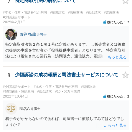
7
特定商取引法の解釈について
品じゃないから履いていかなかった」という主張もまず通りません。
#本名・住所・電話番号が判明
#副業詐欺
#悪徳商法
#返金請求
#霊感商法
#少額訴訟サポート
2025年2月7日
役にたった
7
西谷 拓哉
弁護士
特定商取引法第２条１項１号に定義があります。 →販売業者又は役務
の提供の事業を営む者が「役務提供事業者」となります。 特定商取引
法により規制される業行為（訪問販売、通信販売、電話勧誘販売な
ど）を行うものは、広く同法の事業者に該当し、同法に定めるルール
を守る必要があります。
8
少額訴訟の成功報酬と司法書士サービスについて
#少額訴訟サポート
#本名・住所・電話番号が不明
#副業詐欺
#契約解除・契約取消
#返金請求
#10〜50万円未満
2022年10月4日
役にたった
2
匿名A
弁護士
着手金がかからないのであれば、司法書士に依頼してみてはどうでし
ょうか？