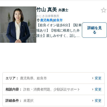
竹山 真美
弁護士
かじき法律事務所
鹿児島県
姶良市
|
【姶良イオン徒歩6分】【駐車
詳細を見
場あり】【地域に根差した弁
る
護士】親しみやすく、話しや
すい、皆様にとって身近な弁
護士でありたいと思っていま
す。離婚問題／相続問題／借
金問題／交通事故など、幅広
く対応可能。お悩みの方は、
お気軽にご相談ください。
エリア
鹿児島県、姶良市
変更
相談内容
詐欺・消費者問題、少額訴訟サポート
変更
詳細条件
未選択
変更