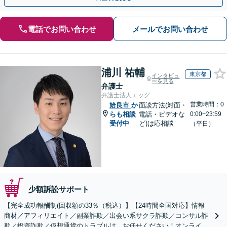
電話でお問い合わせ
メールでお問い合わせ
浦川 祐輔
東京都
インタビュ
ーを見る
弁護士
弁護士法人エッグ
営業時間：0
姶良市
か
面談方法(対面・
らも相談
電話・ビデオな
0:00~23:59
受付中
ど)は応相談
（平日）
少額訴訟サポート
【完全成功報酬制(回収額の33％（税込）】【24時間全国対応】情報
商材／アフィリエイト／副業詐欺／出会い系サクラ詐欺／コンサル詐
欺／投資詐欺／仮想通貨のトラブルは、お任せください！オンライン