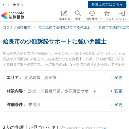
弁護士の方はこちら
ココナラへ
投稿する
探す
閲覧履歴
マイリスト
ログイン
ココナラ法律相談
鹿児島県で法律相談できる弁護士
姶良市で法律相談
姶良市の少額訴訟サポートに強い弁護士
鹿児島県の姶良市で少額訴訟サポートに強い弁護士が2名見つかりました。休日
面談や夜間面談に対応している弁護士なども掲載中。詐欺・消費者問題に関係
する投資詐欺や副業詐欺、FX詐欺等の細かな分野での絞り込み検索もでき便利
です。特に宮路法律事務所の宮路 真行弁護士やかじき法律事務所の竹山 真美弁
護士のプロフィール情報や弁護士費用、強みなどが注目されています。『姶良
エリア
鹿児島県、姶良市
変更
市で土日や夜間に発生した少額訴訟サポートのトラブルを今すぐに弁護士に相
談したい』『少額訴訟サポートのトラブル解決の実績豊富な近くの弁護士を検
相談内容
詐欺・消費者問題、少額訴訟サポート
変更
索したい』『初回相談無料で少額訴訟サポートを法律相談できる姶良市内の弁
護士に相談予約したい』などでお困りの相談者さんにおすすめです。
詳細条件
未選択
変更
2
人の弁護士が見つかりました
(検索結果について詳しくは
こちら
)