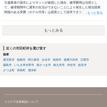
引越業者の過失によりサッシが破損した場合、修理費用は当然とし
て、修理期間中に通常の生活ができないことにより発生した相当因果
関係のある実費（ホテル代等）は損害として請求できる可能性があり
ます。他方、物損事故では原則として精神的苦痛に対する慰謝料は認
められにくく、「迷惑料」は法的には認容されにくい傾向です。ただ
し、新築直後で生活に重大な支障が生じる場合などは、交渉上、解決
もっとみる
金として一定額が上乗せされることはあり得るでしょう。まずは実費
の補償を明確に求めることが重要です。
近くの市区町村を選び直す
薩摩
鹿児島市
枕崎市
阿久根市
出水市
指宿市
薩摩川内市
日置市
霧島市
いちき串木野市
南さつま市
南九州市
伊佐市
姶良市
さつま町
長島町
湧水町
ココナラ法律相談について