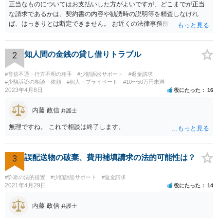
正当なものについてはお支払いした方がよいですが、どこまでが正当
な請求であるかは、契約書の内容や勧誘時の説明等を精査しなけれ
ば、はっきりとは断定できません。 お近くの法律事務所や、市役所・
弁護士会の無料法律相談で詳しくお話をされた方がよいです また、消
費者生活センター(https://www.kokusen.go.jp/map/)も親身に相談に乗
ってくれますので、一度ご利用されることをおすすめします。
2
知人間の金銭の貸し借りトラブル
#音信不通・行方不明の相手
#少額訴訟サポート
#返金請求
#少額訴訟の相談・依頼
#個人・プライベート
#10〜50万円未満
2023年4月8日
役にたった
16
内藤 政信
弁護士
無理ですね。 これで相談は終了します。
3
誤配送物の破棄、費用補填請求の法的可能性は？
#詐欺の法的措置
#少額訴訟サポート
#返金請求
2021年4月29日
役にたった
14
内藤 政信
弁護士