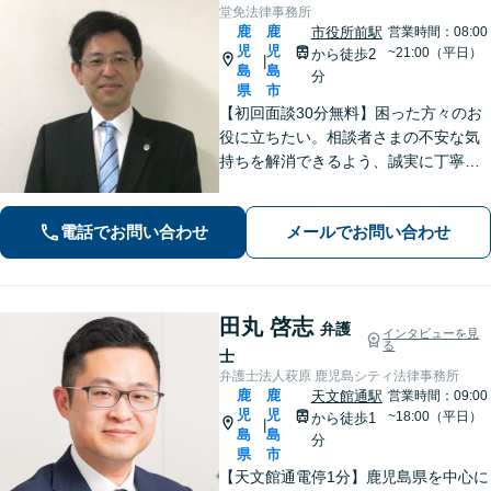
堂免法律事務所
鹿
鹿
市役所前駅
営業時間：08:00
児
児
~21:00（平日）
から徒歩2
|
島
島
分
県
市
【初回面談30分無料】困った方々のお
役に立ちたい。相談者さまの不安な気
持ちを解消できるよう、誠実に丁寧に
お話を伺いわかりやすい説明を心がけ
ております【市役所前2分】【休日・夜
電話でお問い合わせ
メールでお問い合わせ
間面談OKも可能】
田丸 啓志
弁護
インタビューを見
る
士
弁護士法人萩原 鹿児島シティ法律事務所
鹿
鹿
天文館通駅
営業時間：09:00
児
児
~18:00（平日）
から徒歩1
|
島
島
分
県
市
【天文館通電停1分】鹿児島県を中心に