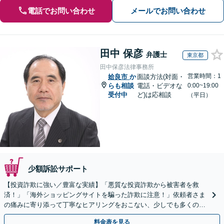
電話でお問い合わせ
メールでお問い合わせ
田中 保彦
弁護士
東京都
田中保彦法律事務所
営業時間：1
姶良市
か
面談方法(対面・
らも相談
電話・ビデオな
0:00~19:00
受付中
ど)は応相談
（平日）
少額訴訟サポート
【投資詐欺に強い／豊富な実績】「悪質な投資詐欺から被害者を救
済！」「海外ショッピングサイトを騙った詐欺に注意！」依頼者さま
の痛みに寄り添って丁寧なヒアリングをおこない、少しでも多くの返
金が得られるよう尽力します！
料金表を見る