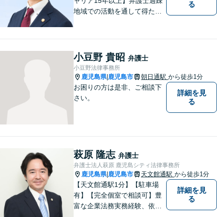
ャリア15年以上】弁護士過疎
る
地域での活動を通して得た経
験とノウハウを生かした弁護
活動。依頼者の内面に真摯に
向き合い、多角的な視点で最
適な解決策をご提案します
小豆野 貴昭
弁護士
小豆野法律事務所
鹿児島県
鹿児島市
朝日通駅
から徒歩1分
|
お困りの方は是非、ご相談下
詳細を見
さい。
る
萩原 隆志
弁護士
弁護士法人萩原 鹿児島シティ法律事務所
鹿児島県
鹿児島市
天文館通駅
から徒歩1分
|
【天文館通駅1分】【駐車場
詳細を見
有】【完全個室で相談可】豊
る
富な企業法務実務経験、依頼
業務解決実績、旺盛な知的好