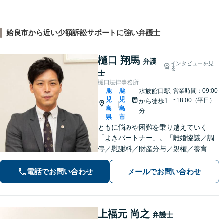
姶良市から近い少額訴訟サポートに強い弁護士
樋口 翔馬
弁護
インタビューを見
る
士
樋口法律事務所
鹿
鹿
水族館口駅
営業時間：09:00
児
児
~18:00（平日）
から徒歩1
|
島
島
分
県
市
ともに悩みや困難を乗り越えていく
「よきパートナー」。「離婚協議／調
停／慰謝料／財産分与／親権／養育費
ほか」【賠償金アップの事例多数】死
亡事故・重傷事故まで幅広く対応！保
電話でお問い合わせ
メールでお問い合わせ
険会社との交渉や医師との折衝、後遺
障害等級認定まで完全サポート。【完
全個室相談】
上福元 尚之
弁護士