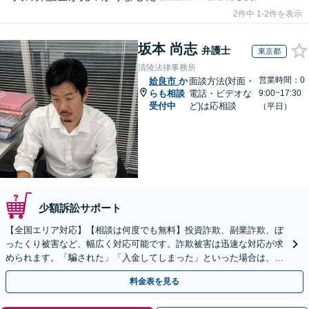
2件中 1-2件を表示
坂本 尚志
弁護士
東京都
清陵法律事務所
営業時間：0
姶良市
か
面談方法(対面・
らも相談
電話・ビデオな
9:00~17:30
受付中
ど)は応相談
（平日）
少額訴訟サポート
【全国エリア対応】【相談は何度でも無料】投資詐欺、副業詐欺、ぼ
ったくり被害など、幅広く対応可能です。詐欺被害は迅速な対応が求
められます。「騙された」「入金してしまった」といった場合は、お
早めにご相談ください。【電話・メール・WEB相談可】
料金表を見る