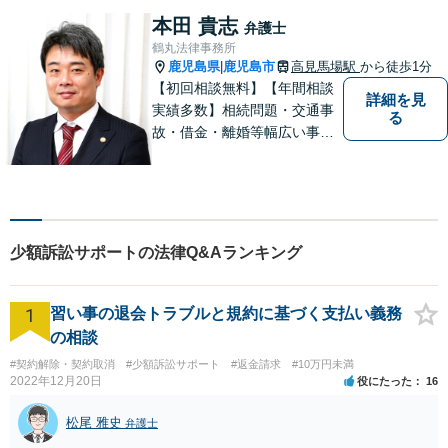
いく解決になるよう、精一杯
本田 貴志
弁護士
尽力いたします。【対応分野
鶴丸法律事務所
多数！】
鹿児島県
鹿児島市
高見馬場駅
から徒歩1分
|
【初回相談無料】【年間相談
詳細を見
実績多数】相続問題・交通事
る
故・借金・離婚等幅広い事件
に対応しています。親しみや
すい弁護士が、依頼者様のた
めに、最良の結果を追求しま
す。困ったらすぐにご相談く
ださい。
少額訴訟サポートの法律Q&Aランキング
1
習い事の退会トラブルと規約に基づく支払い義務
の相談
#契約解除・契約取消
#少額訴訟サポート
#返金請求
#10万円未満
2022年12月20日
役にたった
16
松尾 雅史
弁護士