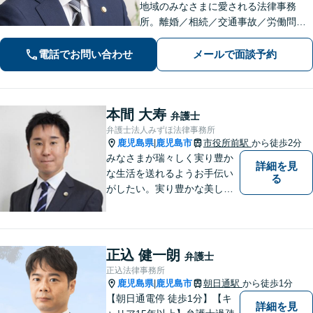
地域のみなさまに愛される法律事務
所。離婚／相続／交通事故／労働問題
／刑事事件など。依頼者さまにとって
「一番の頼れる存在」でいられるよう
電話でお問い合わせ
メールで面談予約
親身になって対応します。【近隣駐車
場あり】
本間 大寿
弁護士
弁護士法人みずほ法律事務所
鹿児島県
鹿児島市
市役所前駅
から徒歩2分
|
みなさまが瑞々しく実り豊か
詳細を見
な生活を送れるようお手伝い
る
がしたい。実り豊かな美しい
国を作る一助になりたい。
「実る程首を垂れる稲穂か
な」という初心を大切に，み
なさまと一緒に成長させてい
正込 健一朗
弁護士
ただきたい。それが私たち，
正込法律事務所
みずほ法律事務所の思いで
鹿児島県
鹿児島市
朝日通駅
から徒歩1分
|
す。
【朝日通電停 徒歩1分】【キ
詳細を見