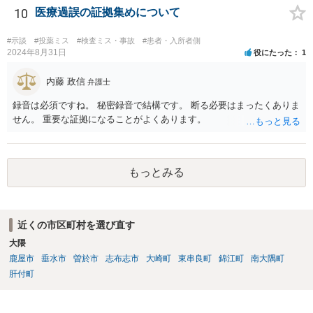
10
医療過誤の証拠集めについて
#示談
#投薬ミス
#検査ミス・事故
#患者・入所者側
2024年8月31日
役にたった
1
内藤 政信
弁護士
録音は必須ですね。 秘密録音で結構です。 断る必要はまったくありま
せん。 重要な証拠になることがよくあります。
もっとみる
近くの市区町村を選び直す
大隈
鹿屋市
垂水市
曽於市
志布志市
大崎町
東串良町
錦江町
南大隅町
肝付町