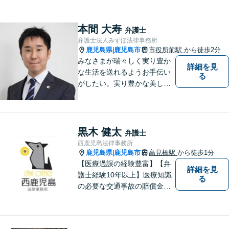
すい弁護士が、依頼者様のた
めに、最良の結果を追求しま
す。困ったらすぐにご相談く
本間 大寿
弁護士
ださい。
弁護士法人みずほ法律事務所
鹿児島県
鹿児島市
市役所前駅
から徒歩2分
|
みなさまが瑞々しく実り豊か
詳細を見
な生活を送れるようお手伝い
る
がしたい。実り豊かな美しい
国を作る一助になりたい。
「実る程首を垂れる稲穂か
な」という初心を大切に，み
なさまと一緒に成長させてい
黒木 健太
弁護士
ただきたい。それが私たち，
西鹿児島法律事務所
みずほ法律事務所の思いで
鹿児島県
鹿児島市
高見橋駅
から徒歩1分
|
す。
【医療過誤の経験豊富】【弁
詳細を見
護士経験10年以上】医療知識
る
の必要な交通事故の賠償金請
求、後遺障害等級申請はお任
せ。手術後の後遺症に疑問の
ある人もお気軽にご相談くだ