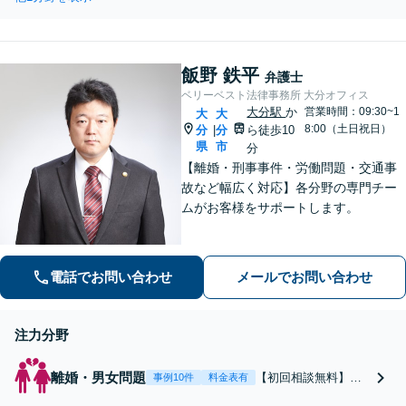
所属。あなたのお悩みに真摯に向き
に向き合い、離婚問
合い、遺産分割、遺留分侵害請求等
題、男女問題等に的確
に的確に対処できる弁護士が迅速な
に対処できる弁護士が
解決を目指します。
迅速な解決を目指しま
飯野 鉄平
弁護士
す。
ベリーベスト法律事務所 大分オフィス
大分駅
か
営業時間：09:30~1
大
大
8:00（土日祝日）
分
分
ら徒歩10
|
県
市
分
【離婚・刑事事件・労働問題・交通事
故など幅広く対応】各分野の専門チー
ムがお客様をサポートします。
電話でお問い合わせ
メールでお問い合わせ
注力分野
離婚・男女問題
【初回相談無料】あ
事例10件
料金表有
なたの利益の最大化