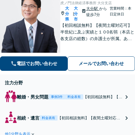
虎ノ門法律経済事務所 大分支店
大
大
大分駅
から
営業時間：本
分
分
|
日定休日
徒歩7分
県
市
【初回相談無料】【夜間土曜対応可】
半世紀に及ぶ実績と１０0名弱（本店と
各支店の総数）の弁護士が所属。あな
たのお悩みに真摯に向き合い、遺産相
続、離婚男女問題、刑事事件、企業法
務等に、的確に対処できる弁護士が迅
電話でお問い合わせ
メールでお問い合わせ
速な解決を目指します。
注力分野
離婚・男女問題
【初回相談無料】【夜
事例3件
料金表有
間土曜対応可】【子連
れ相談OK】 半世紀に
及ぶ実績と１０0名弱
相続・遺言
【初回相談無料】【夜間土曜対応
料金表有
（本店と各支店の総
可】 半世紀に及ぶ実績と１０0名弱
数）の弁護士が所属。
（本店と各支店の総数）の弁護士が
あなたのお悩みに真摯
他1分野を表示