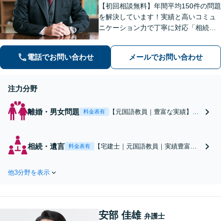
【初回相談無料】年間平均150件の問題
を解決しています！実績と高いコミュ
ニケーション力で丁寧に対応「相続／
離婚／債務整理／不動産（オーナー様
からの未払い賃料回収）／刑事事件
電話でお問い合わせ
メールでお問い合わせ
（私選）」のご相談はお任せください
【事前予約で土日・夜間対応可】【大
分駅9分】
注力分野
離婚・男女問題
【元国語教員｜豊富な実績】
料金表有
「ご自身のため、お子様のため
に立ち上がりましょう！」離婚
協議・財産分与・養育費など、
相続・遺言
【宅建士｜元国語教員｜実績豊富】
料金表有
納得できるまで真摯に向き合い
～長期化する前にご相談ください～
ます。気持ちに寄り添い今後の
「遺産分割／遺留分／遺言無効確認
生活をサポート。お気軽にご相
他3分野を表示
／相続放棄／遺言書作成」など全て
談を【初回相談無料｜土日夜間
をサポート。 税理士・司法書士と連
相談｜大分駅9分】
携しワンストップの解決を！ 迅速か
つ丁寧に進めます【初回相談無料｜
安部 佳雄
土日夜間可】
弁護士