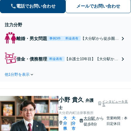
電話でお問い合わせ
メールでお問い合わせ
注力分野
離婚・男女問題
【大分駅から徒歩圏】
事例3件
料金表有
【財産分与に注力】依
頼者の取り分をしっか
り主張します！初動の
借金・債務整理
【弁護士10年目】【大分駅から
料金表有
早さと交渉力が強みで
徒歩圏】【法テラス利用可能】
す。「生活費が支払わ
【24時間受付】自己破産、任意
れない」「慰謝料を減
他1分野を表示
整理、個人再生を熟知。メリッ
らしたい」などもご相
ト・デメリットをご説明しま
談ください【休日の相
す。「財産を残したい」「仕事
談可能】
を続けたい」などもご相談くだ
小野 貴久
さい。新たな人生を歩めるよう
弁護
インタビューを見
る
に徹底サポート
士
大分府内町法律事務所
大
大
大分駅
から
営業時間：本
分
分
|
日定休日
徒歩8分
県
市