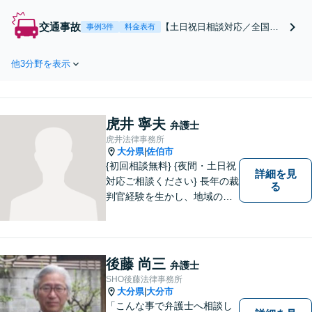
を目指します。まず
は電話・メールで状
交通事故
【土日祝日相談対応／全国対
事例3件
料金表有
況を丁寧にお聞きし
応】弁護士、パラリーガル、
ます。「離婚を希望
医療コーディネーターで構成
している」「離婚を
他3分野を表示
された「交通事故専門チー
切り出された」「不
ム」があなたを徹底サポー
貞の慰謝料請求をし
ト！【相談料：初回無料※1】
たい」等お任せくだ
不利益な話し合いが進む前
さい。【リーズナブ
虎井 寧夫
に、今すぐ相談！
弁護士
ルな料金設定】
虎井法律事務所
大分県
佐伯市
|
{初回相談無料} {夜間・土日祝
詳細を見
対応ご相談ください} 長年の裁
る
判官経験を生かし、地域の皆
様が抱える様々なお悩みを解
決します。
後藤 尚三
弁護士
SHO後藤法律事務所
大分県
大分市
|
「こんな事で弁護士へ相談し