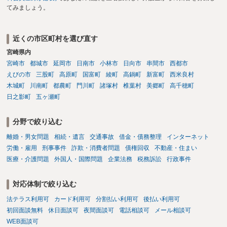
てみましょう。
近くの市区町村を選び直す
宮崎県内
宮崎市
都城市
延岡市
日南市
小林市
日向市
串間市
西都市
えびの市
三股町
高原町
国富町
綾町
高鍋町
新富町
西米良村
木城町
川南町
都農町
門川町
諸塚村
椎葉村
美郷町
高千穂町
日之影町
五ヶ瀬町
分野で絞り込む
離婚・男女問題
相続・遺言
交通事故
借金・債務整理
インターネット
労働・雇用
刑事事件
詐欺・消費者問題
債権回収
不動産・住まい
医療・介護問題
外国人・国際問題
企業法務
税務訴訟
行政事件
対応体制で絞り込む
法テラス利用可
カード利用可
分割払い利用可
後払い利用可
初回面談無料
休日面談可
夜間面談可
電話相談可
メール相談可
WEB面談可