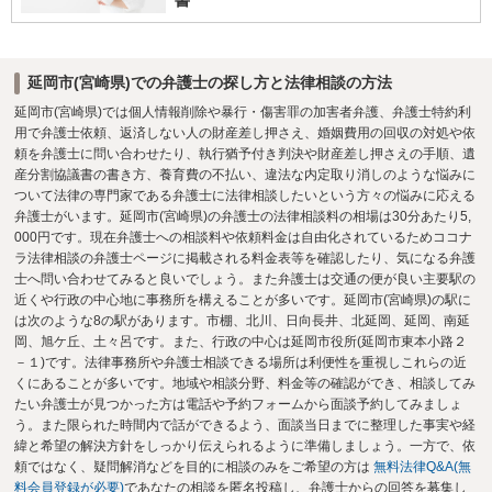
書
延岡市(宮崎県)での弁護士の探し方と法律相談の方法
延岡市(宮崎県)では個人情報削除や暴行・傷害罪の加害者弁護、弁護士特約利
用で弁護士依頼、返済しない人の財産差し押さえ、婚姻費用の回収の対処や依
頼を弁護士に問い合わせたり、執行猶予付き判決や財産差し押さえの手順、遺
産分割協議書の書き方、養育費の不払い、違法な内定取り消しのような悩みに
ついて法律の専門家である弁護士に法律相談したいという方々の悩みに応える
弁護士がいます。延岡市(宮崎県)の弁護士の法律相談料の相場は30分あたり5,
000円です。現在弁護士への相談料や依頼料金は自由化されているためココナ
ラ法律相談の弁護士ページに掲載される料金表等を確認したり、気になる弁護
士へ問い合わせてみると良いでしょう。また弁護士は交通の便が良い主要駅の
近くや行政の中心地に事務所を構えることが多いです。延岡市(宮崎県)の駅に
は次のような8の駅があります。市棚、北川、日向長井、北延岡、延岡、南延
岡、旭ケ丘、土々呂です。また、行政の中心は延岡市役所(延岡市東本小路２
－１)です。法律事務所や弁護士相談できる場所は利便性を重視しこれらの近
くにあることが多いです。地域や相談分野、料金等の確認ができ、相談してみ
たい弁護士が見つかった方は電話や予約フォームから面談予約してみましょ
う。また限られた時間内で話ができるよう、面談当日までに整理した事実や経
緯と希望の解決方針をしっかり伝えられるように準備しましょう。一方で、依
頼ではなく、疑問解消などを目的に相談のみをご希望の方は
無料法律Q&A(無
料会員登録が必要)
であなたの相談を匿名投稿し、弁護士からの回答を募集し