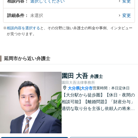
相談内容
選択してください
変更
詳細条件
未選択
変更
※
相談内容を選択する
と、その分野に強い弁護士の料金や事例、インタビュー
が見つかります。
延岡市から近い弁護士
園田 大吾
弁護士
園田大吾法律事務所
大分県
大分市
営業時間：本日定休日
|
【大分駅から徒歩圏】【休日・夜間の
相談可能】【離婚問題】「財産分与」
適切な取り分を主張し依頼人の将来を
守ります。慰謝料減額、生活費請求
も、交渉力と駆け引きで解決へ【借
金・債務整理】自己破産や任意整理な
どお任せください