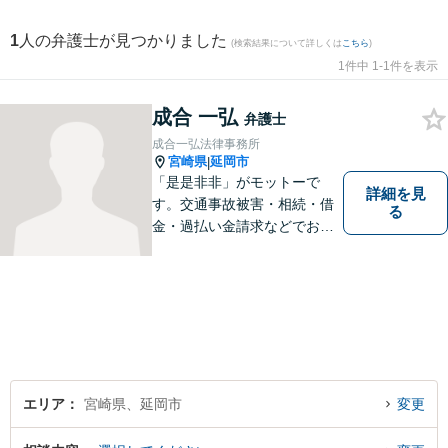
1
人の弁護士が見つかりました
(検索結果について詳しくは
こちら
)
1件中 1-1件を表示
成合 一弘
弁護士
成合一弘法律事務所
宮崎県
延岡市
|
「是是非非」がモットーで
詳細を見
す。交通事故被害・相続・借
る
金・過払い金請求などでお困
りの方は、悩む前に一度ご相
談ください。
エリア
宮崎県、延岡市
変更