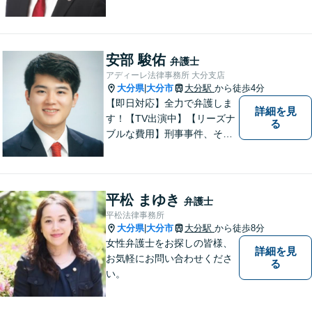
日受付】【累計2,200件以上の
依頼実績】むちうちの賠償額
増額実績あり！交通事故の専
門性・サービスに定評あり、
安部 駿佑
弁護士
感謝のクチコミ多数◎事故直
アディーレ法律事務所 大分支店
後より柔軟にサポート
大分県
大分市
大分駅
から徒歩4分
|
【即日対応】全力で弁護しま
詳細を見
す！【TV出演中】【リーズナ
る
ブルな費用】刑事事件、その
他各種悩みを誠心誠意サポー
ト！お気軽にご相談くださ
い！ 【夜間休日対応可】【大
分駅４分】
平松 まゆき
弁護士
平松法律事務所
大分県
大分市
大分駅
から徒歩8分
|
女性弁護士をお探しの皆様、
詳細を見
お気軽にお問い合わせくださ
る
い。