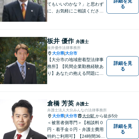
詳細を見
てもいいのかな？」と思わず
る
に、お気軽にご相談くださ
い。
板井 優作
弁護士
板井優作法律事務所
大分県
大分市
|
【大分市の地域密着型法律事
詳細を見
務所】【民間企業勤務経験あ
る
り】あなたの抱える問題に、
最後まで真摯に向き合いま
す。共に納得のいく解決を目
指しましょう。個人・法人と
もに対応可！お気軽にご相談
倉橋 芳英
弁護士
ください。【英語対応◎】
弁護士法人大分みんなの法律事務所
大分県
大分市
大分駅
から徒歩5分
|
＜被害者側専門＞【相談料０
詳細を見
円・着手金０円・弁護士費用
る
特約ご利用可】【24時間365