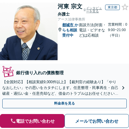
河東 宗文
東京都
インタビュ
ーを見る
弁護士
アース法律事務所
営業時間：0
都城市
か
面談方法(対面・
らも相談
電話・ビデオな
9:00~21:00
受付中
ど)は応相談
（平日）
銀行借り入れの債務整理
【全国対応】【相談実績9,000件以上】【裁判官の経験あり】「やり
なおしたい」その思いをカタチにします。任意整理・民事再生・自己
破産・過払い金・任意売却など、借金のトラブルはお任せください。
【初回相談無料】【全国対応可能】
料金表を見る
電話でお問い合わせ
メールでお問い合わせ