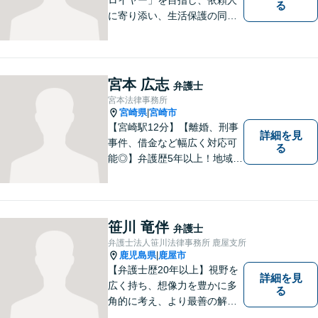
る
に寄り添い、生活保護の同行
申請から自立支援の道筋まで
念頭において事件処理を行な
っております。
宮本 広志
弁護士
宮本法律事務所
宮崎県
宮崎市
|
【宮崎駅12分】【離婚、刑事
詳細を見
事件、借金など幅広く対応可
る
能◎】弁護歴5年以上！地域に
密着し、一人一人に向き合い
事件を解決してまいります。
お困りごとがあれば、お気軽
にご相談ください。迅速・適
笹川 竜伴
弁護士
切な解決を目指し尽力しま
弁護士法人笹川法律事務所 鹿屋支所
す。
鹿児島県
鹿屋市
|
【弁護士歴20年以上】視野を
詳細を見
広く持ち、想像力を豊かに多
る
角的に考え、より最善の解決
策を提供。依頼者様と真摯に