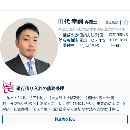
田代 幸嗣
弁護士
鹿児島県
弁護士法人平松剛法律事務所 鹿児島事務所
営業時間：0
都城市
か
面談方法(対面・
らも相談
電話・ビデオな
9:00~18:00
受付中
ど)は応相談
（平日）
銀行借り入れの債務整理
【九州・沖縄エリア対応】【鹿児島中央駅2分】【初回相談30分無
料・分割払い相談可】返済が苦しい、住宅を残したい、事業の借金に
対応｜任意整理・個人再生・自己破産から適切な方法をご提案【弁護
士歴10年以上】
料金表を見る