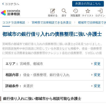
弁護士の方はこちら
ココナラへ
投稿する
探す
閲覧履歴
マイリスト
ログイン
ココナラ法律相談
宮崎県で法律相談できる弁護士
都城市で法律相談で
都城市の銀行借り入れの債務整理に強い弁護士
宮崎県の都城市で銀行借り入れの債務整理に強い弁護士が2名見つかりました。
初回面談無料や休日面談に対応している弁護士なども掲載中。借金・債務整理
に関係する消費者金融の債務整理やクレジット会社の債務整理、リボ払いの債
務整理等の細かな分野での絞り込み検索もでき便利です。特に佐々木健法律事
務所の佐々木 健弁護士や近藤和弘法律事務所の近藤 和弘弁護士のプロフィール
エリア
宮崎県、都城市
変更
情報や弁護士費用、強みなどが注目されています。『都城市で土日や夜間に発
生した銀行借り入れの債務整理のトラブルを今すぐに弁護士に相談したい』
相談内容
借金・債務整理、銀行借り入れ
変更
『銀行借り入れの債務整理のトラブル解決の実績豊富な近くの弁護士を検索し
たい』『初回相談無料で銀行借り入れの債務整理を法律相談できる都城市内の
弁護士に相談予約したい』などでお困りの相談者さんにおすすめです。
詳細条件
未選択
変更
銀行借り入れに強い都城市から相談可能な弁護士