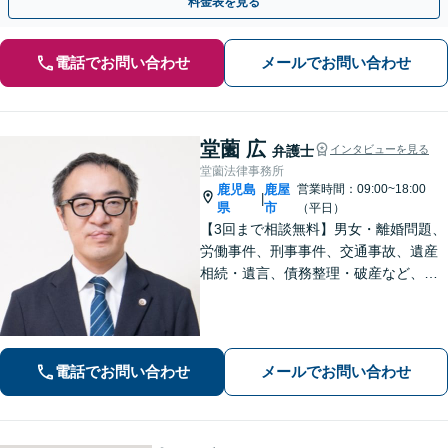
料金表を見る
電話でお問い合わせ
メールでお問い合わせ
堂薗 広
弁護士
インタビューを見る
堂薗法律事務所
鹿児島
鹿屋
営業時間：09:00~18:00
|
県
市
（平日）
【3回まで相談無料】男女・離婚問題、
労働事件、刑事事件、交通事故、遺産
相続・遺言、債務整理・破産など、幅
広く対応しています。【休日・夜間も
対応】どこに相談したらいいか分から
ない場合、まずは堂園法律事務所まで
ご相談ください。
電話でお問い合わせ
メールでお問い合わせ