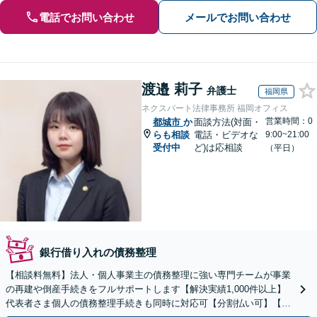
電話でお問い合わせ
メールでお問い合わせ
渡邉 莉子
弁護士
福岡県
ネクスパート法律事務所 福岡オフィス
営業時間：0
都城市
か
面談方法(対面・
らも相談
電話・ビデオな
9:00~21:00
受付中
ど)は応相談
（平日）
銀行借り入れの債務整理
【相談料無料】法人・個人事業主の債務整理に強い専門チームが事業
の再建や倒産手続きをフルサポートします【解決実績1,000件以上】
代表者さま個人の債務整理手続きも同時に対応可【分割払い可】【後