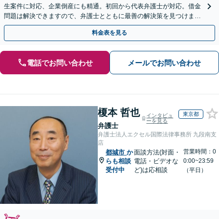
生案件に対応、企業倒産にも精通。初回から代表弁護士が対応。借金
問題は解決できますので、弁護士とともに最善の解決策を見つけまし
ょう【初回相談無料】【法テラス利用可】
料金表を見る
電話でお問い合わせ
メールでお問い合わせ
榎本 哲也
東京都
インタビュ
ーを見る
弁護士
弁護士法人エクセル国際法律事務所 九段南支
店
営業時間：0
都城市
か
面談方法(対面・
らも相談
電話・ビデオな
0:00~23:59
受付中
ど)は応相談
（平日）