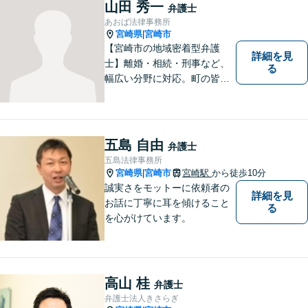
山田 秀一
弁護士
あおば法律事務所
宮崎県
宮崎市
|
【宮崎市の地域密着型弁護
詳細を見
士】離婚・相続・刑事など、
る
幅広い分野に対応。町の皆様
を平穏な暮らしへと導きま
す。問題はお一人で抱え込む
ことなく、お気軽にご相談く
ださい。きっと道が開けま
五島 自由
弁護士
す。
五島法律事務所
宮崎県
宮崎市
宮崎駅
から徒歩10分
|
誠実さをモットーに依頼者の
詳細を見
お話に丁寧に耳を傾けること
る
を心がけています。
高山 桂
弁護士
弁護士法人きさらぎ