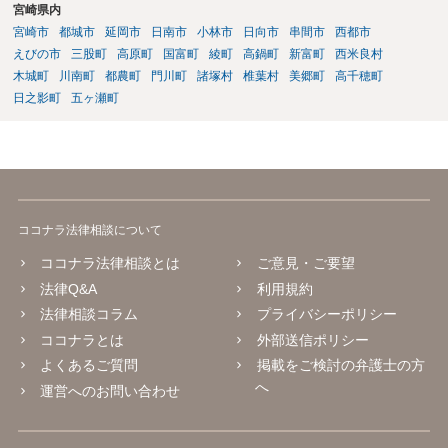
宮崎県内
宮崎市
都城市
延岡市
日南市
小林市
日向市
串間市
西都市
えびの市
三股町
高原町
国富町
綾町
高鍋町
新富町
西米良村
木城町
川南町
都農町
門川町
諸塚村
椎葉村
美郷町
高千穂町
日之影町
五ヶ瀬町
ココナラ法律相談について
ココナラ法律相談とは
ご意見・ご要望
法律Q&A
利用規約
法律相談コラム
プライバシーポリシー
ココナラとは
外部送信ポリシー
よくあるご質問
掲載をご検討の弁護士の方
へ
運営へのお問い合わせ