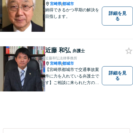
宮崎県
都城市
|
納得できるかつ早期の解決を
詳細を見
目指します。
る
近藤 和弘
弁護士
近藤和弘法律事務所
宮崎県
都城市
|
【宮崎県都城市で交通事故案
詳細を見
件に力を入れている弁護士で
る
す】ご相談に来られた方の話
に先入観を持たずに耳を傾
け，アドバイス致します。お
引き受けした案件について
は，依頼者が希望されるベス
トな解決に至るよう最善を尽
くします。お気軽にご相談く
ださい。