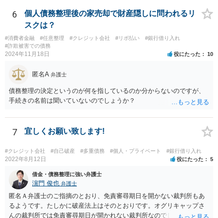
は、負債が拡大するだけになるのでお勧めできませんが あとは、相談
者様のご判断になると思いますので、私からのアドバイスは一旦これ
6
個人債務整理後の家売却で財産隠しに問われるリ
で終わりとさせていただきます。
スクは？
#消費者金融
#任意整理
#クレジット会社
#リボ払い
#銀行借り入れ
#詐欺被害での債務
2024年11月18日
役にたった
10
匿名A
弁護士
債務整理の決定というのが何を指しているのか分からないのですが、
手続きの名前は聞いていないのでしょうか？
7
宜しくお願い致します!
#クレジット会社
#自己破産
#多重債務
#個人・プライベート
#銀行借り入れ
2022年8月12日
役にたった
5
借金・債務整理に強い弁護士
濵門 俊也
弁護士
匿名Ａ弁護士のご指摘のとおり、免責審尋期日を開かない裁判所もあ
るようです。たしかに破産法上はそのとおりです。オグリキャップさ
んの裁判所では免責審尋期日が開かれない裁判所なのでしょう。東京