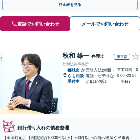
払い応相談】【夜間・休日相談可】
料金表を見る
電話でお問い合わせ
メールでお問い合わせ
秋和 雄一
弁護士
東京都
秋和法律事務所
営業時間：0
都城市
か
面談方法(対面・
らも相談
電話・ビデオな
9:00~23:59
受付中
ど)は応相談
（平日）
銀行借り入れの債務整理
【全国対応】【相談実績10000件以上】500件以上の自己破産や民事再