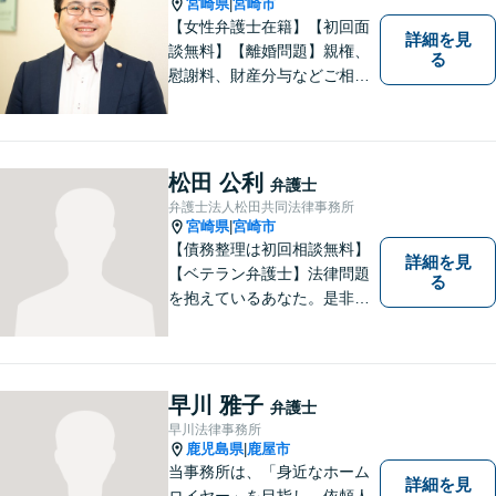
宮崎県
宮崎市
|
【女性弁護士在籍】【初回面
詳細を見
談無料】【離婚問題】親権、
る
慰謝料、財産分与などご相談
ください【借金問題】ギャン
ブルや浪費が原因の借金もご
相談ください。ご依頼後はLIN
Eやメールでの対応も可能です
松田 公利
弁護士
【メガドンキ隣】
弁護士法人松田共同法律事務所
宮崎県
宮崎市
|
【債務整理は初回相談無料】
詳細を見
【ベテラン弁護士】法律問題
る
を抱えているあなた。是非一
度ご相談ください。
早川 雅子
弁護士
早川法律事務所
鹿児島県
鹿屋市
|
当事務所は、「身近なホーム
詳細を見
ロイヤー」を目指し、依頼人