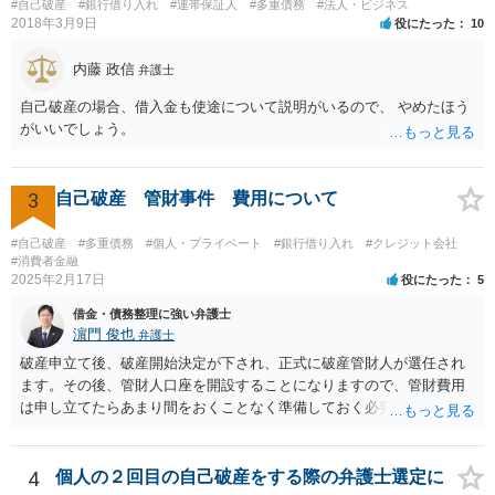
#自己破産
#銀行借り入れ
#連帯保証人
#多重債務
#法人・ビジネス
2018年3月9日
役にたった
10
内藤 政信
弁護士
自己破産の場合、借入金も使途について説明がいるので、 やめたほう
がいいでしょう。
3
自己破産 管財事件 費用について
#自己破産
#多重債務
#個人・プライベート
#銀行借り入れ
#クレジット会社
#消費者金融
2025年2月17日
役にたった
5
借金・債務整理に強い弁護士
濵門 俊也
弁護士
破産申立て後、破産開始決定が下され、正式に破産管財人が選任され
ます。その後、管財人口座を開設することになりますので、管財費用
は申し立てたらあまり間をおくことなく準備しておく必要がありま
す。
4
個人の２回目の自己破産をする際の弁護士選定に