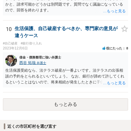
かと、請求可能かどうかは別問題です。質問でなく議論になっている
ので、回答を終わります。
10
生活保護、自己破産するべきか、専門家の意見が
違うケース
#自己破産
#銀行借り入れ
2023年12月6日
役にたった
8
借金・債務整理に強い弁護士
西谷 拓哉
弁護士
生活保護受給なら、法テラス破産が一番よいです。法テラスの出張相
談の予約をとられるといいでしょう。 なお、銀行が諦めて許してくれ
るということはないので、将来相続が発生したときに子供が負債を相
続する可能性があります。もちろん、子供がその時相続放棄という手
段をとることもありますが、今の世代のうちに借金は処理することが
望ましいです。
もっとみる
近くの市区町村を選び直す