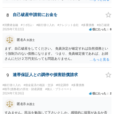
（本庁）基準で回答していました。申し訳ございません。
8
自己破産申請前にお金を
#消費者金融
#リボ払い
#銀行借り入れ
#クレジット会社
#多重債務
#自己破産
2026年7月22日
役にたった
8
匿名A
弁護士
まず、自己破産をしてください。 免責決定が確定すれば自然債務とい
う強制力のない債務になります。 つまり、免責確定後であれば、お姉
さんにだけ２万円支払っても問題ありません。
9
連帯保証人との調停や損害賠償請求
#銀行借り入れ
#借金返済の相談・交渉
#特定調停
#多重債務
#相手(債務者)の所在・財産調査
#個人・プライベート
2024年7月26日
役にたった
2
匿名B
弁護士
すみません。民法を勉強して下さいとしか。感情的に損害があるか否