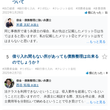
ついて
#自己破産
#銀行借り入れ
#リボ払い
#クレジット会社
#消費者金融
#多重債務
2022年1月28日
役にたった
11
借金・債務整理に強い弁護士
米盛 太紀
弁護士
同じ事務所で違う弁護士の場合、私が先ほど記載したメリット①は当
てはまると思いますが、私が記載したメリット②とデメリットは当て
はまらないと思います。
5
借り入れ間もない所があっても債務整理は出来る
のでしょうか？
#消費者金融
#リボ払い
#銀行借り入れ
#クレジット会社
2025年2月7日
役にたった
8
借金・債務整理に強い弁護士
西谷 拓哉
弁護士
法テラスを利用できないということは、収入要件を超過しているとい
うことだと思いますので、 弁護士に相談する際、支払を停止後、弁護
士費用等を分割払いで納めるということで引き受けてもらえないか確
認するとよいでしょう。 「借り入れ出来る限界」までの生活というの