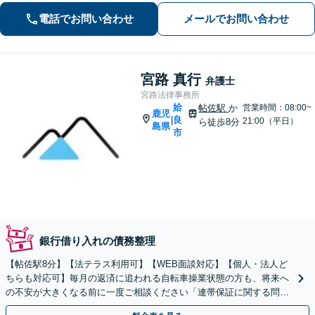
に、確かな指針を。お気軽にご相談く
電話でお問い合わせ
メールでお問い合わせ
ださい。
宮路 真行
弁護士
宮路法律事務所
姶
帖佐駅
か
営業時間：08:00~
鹿児
良
|
21:00（平日）
ら徒歩8分
島県
市
銀行借り入れの債務整理
【帖佐駅8分】【法テラス利用可】【WEB面談対応】【個人・法人ど
ちらも対応可】毎月の返済に追われる自転車操業状態の方も、将来へ
の不安が大きくなる前に一度ご相談ください「連帯保証に関する問題
も状況に応じ適切に対応」【休日・夜間相談可】