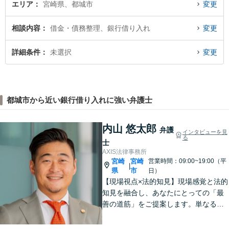
エリア
宮崎県、都城市
変更
相談内容
借金・債務整理、銀行借り入れ
変更
詳細条件
未選択
変更
都城市から近い銀行借り入れに強い弁護士
内山 悠太郎
弁護
インタビューを見
る
士
AXIS法律事務所
宮崎
宮崎
営業時間：09:00~19:00（平
|
県
市
日）
【現場視点×法的知見】現場感覚と法的
知見を融合し、あなたにとっての「最
善の道筋」をご提案します。単なるリ
スク指摘ではなく、解決まで誠実に向
き合い伴走いたします。不安や迷い