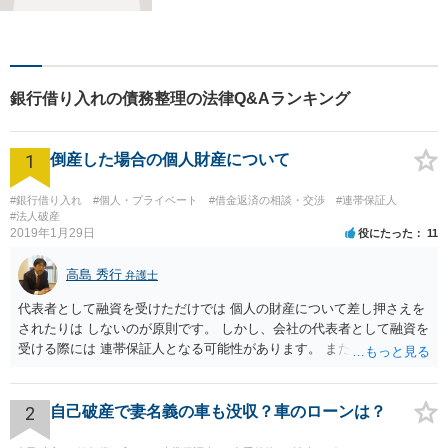
向き合い、一人の人間とし
て、弁護士として、全力でサ
ポートいたします。
銀行借り入れの債務整理の法律Q&Aランキング
1
倒産した場合の個人財産について
#銀行借り入れ
#個人・プライベート
#借金返済の相談・交渉
#連帯保証人
#法人破産
2019年1月29日
役にたった
11
高島 秀行
弁護士
代表者として融資を受けただけでは 個人の財産について差し押さえを
されたりは しないのが原則です。 しかし、会社の代表者として融資を
受ける際には 連帯保証人となる可能性があります。 また、返済が厳し
いのに融資を受けた場合も 代表取締役として責任を追及される可能性
があります。 個人の財産について責任を免れたいのであれば 連帯保証
人にもならず、 返済計画が確実であると言える場合のみ 融資を受ける
2
自己破産で妻名義の車も没収？車のローンは？
ことにする他ないと思います。