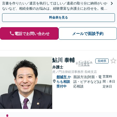
言書を作りたい／遺言を執行してほしい／遺産の取り分に納得がいか
ないなど、相続全般のお悩みは、経験豊富な弁護士にお任せを。複雑
な問題も粘り強く対応し、解決に導きます。
料金表を見る
電話でお問い合わせ
メールで面談予約
鮎川 泰輔
長崎県
インタビュ
ーを見る
弁護士
虎ノ門法律経済事務所 長崎支店
営業時
都城市
か
面談方法(対面・電
らも相談
話・ビデオなど)は
間：本日
受付中
応相談
定休日