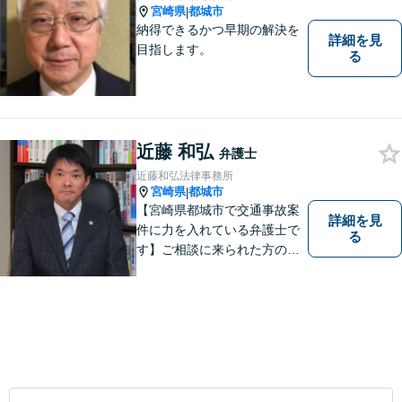
宮崎県
都城市
|
納得できるかつ早期の解決を
詳細を見
目指します。
る
近藤 和弘
弁護士
近藤和弘法律事務所
宮崎県
都城市
|
【宮崎県都城市で交通事故案
詳細を見
件に力を入れている弁護士で
る
す】ご相談に来られた方の話
に先入観を持たずに耳を傾
け，アドバイス致します。お
引き受けした案件について
は，依頼者が希望されるベス
トな解決に至るよう最善を尽
くします。お気軽にご相談く
ださい。