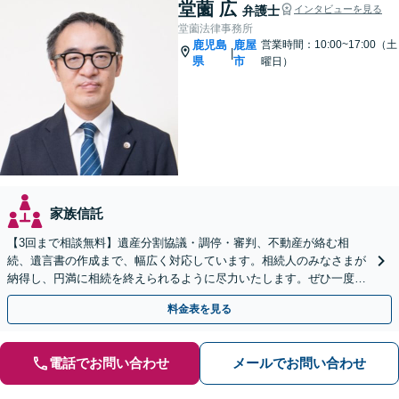
堂薗 広
弁護士
インタビューを見る
堂薗法律事務所
鹿児島
鹿屋
営業時間：10:00~17:00（土
|
県
市
曜日）
家族信託
【3回まで相談無料】遺産分割協議・調停・審判、不動産が絡む相
続、遺言書の作成まで、幅広く対応しています。相続人のみなさまが
納得し、円満に相続を終えられるように尽力いたします。ぜひ一度弁
護士にご相談ください。
料金表を見る
電話でお問い合わせ
メールでお問い合わせ