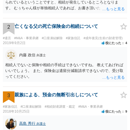
られているということですと、相続が発生しているところとなりま
す。 むぅちゃん様が単独相続人であれば、お書き頂いたような方法で
ご主人に書面を書いてもらうことで対応は可能かと思います。 他にも
相続人おられるということであれば、他の相続人との協議が必要とな
るところです。 また、当該点とは別にご主人から貸付ではなく贈与で
2
亡くなる父の死亡保険金の相続について
あると主張される可能性がございます。 その場合には、貸付であるこ
とを伺わせる事情をどれだけ積み重ねることが出来るか、というとこ
#遺言
#M&A・事業承継
#口座凍結解除
#家族信託
#成年後見(生前の財産管理)
ろとなります。 返済の事実や、返済を約束するメール等です。 金額の
2019年9月2日
役にたった
4
大きさや状況を考えると、一つ一つの問題を解決し、万が一に備えて
おく方が宜しいかと思います。 緊急という訳ではないかと思います
内藤 政信
弁護士
が、事前準備が早い方が有効な手段が増える傾向にありますので、早
相続人でないと保険や相続の手続はできないですね。 教えてあげれば
目に弁護士を入れられることを御検討頂くと良いかと思います。
いいでしょう。 また、保険金は遺留分減殺請求できないので、受け取
ってください。
3
親族による、預金の無断引出しについて
#家族信託
#口座凍結解除
#相続財産調査・鑑定
#M&A・事業承継
2018年10月25日
役にたった
9
高島 秀行
弁護士