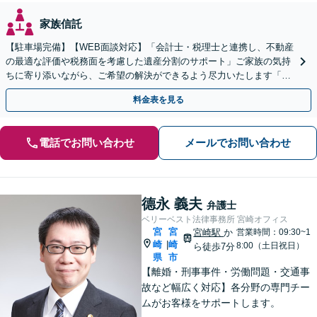
家族信託
【駐車場完備】【WEB面談対応】「会計士・税理士と連携し、不動産
の最適な評価や税務面を考慮した遺産分割のサポート」ご家族の気持
ちに寄り添いながら、ご希望の解決ができるよう尽力いたします「不
動産が絡む相続はお任せ」【休日・夜間相談可】
料金表を見る
電話でお問い合わせ
メールでお問い合わせ
德永 義夫
弁護士
ベリーベスト法律事務所 宮崎オフィス
宮
宮
宮崎駅
か
営業時間：09:30~1
崎
崎
|
8:00（土日祝日）
ら徒歩7分
県
市
【離婚・刑事事件・労働問題・交通事
故など幅広く対応】各分野の専門チー
ムがお客様をサポートします。