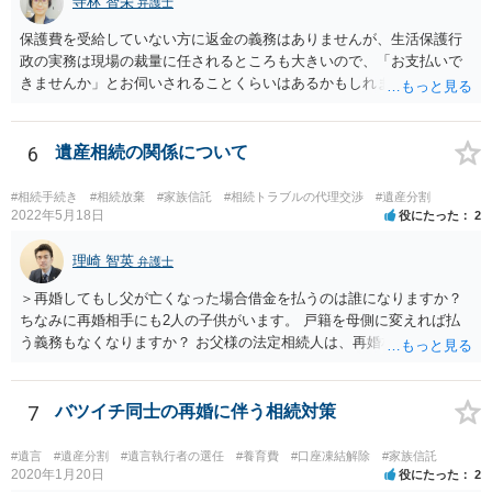
寺林 智栄
弁護士
保護費を受給していない方に返金の義務はありませんが、生活保護行
政の実務は現場の裁量に任されるところも大きいので、「お支払いで
きませんか」とお伺いされることくらいはあるかもしれません。 通報
するかどうかは、あなたとお父さんの妹さんとの関係などを総合的に
考えてご判断いただくのが良いと思います。
6
遺産相続の関係について
#相続手続き
#相続放棄
#家族信託
#相続トラブルの代理交渉
#遺産分割
2022年5月18日
役にたった
2
理崎 智英
弁護士
＞再婚してもし父が亡くなった場合借金を払うのは誰になりますか？
ちなみに再婚相手にも2人の子供がいます。 戸籍を母側に変えれば払
う義務もなくなりますか？ お父様の法定相続人は、再婚相手とご相談
者様なので、お父様の借金はご相談者様も相続することになります。
戸籍がどこにあるのかは関係ありません。 ただし、お父様が亡くなっ
たことを知ってから３か月以内に家庭裁判所にて「相続放棄」の手続
7
バツイチ同士の再婚に伴う相続対策
をすれば、ご相談者様はお父様の借金は相続しません。
#遺言
#遺産分割
#遺言執行者の選任
#養育費
#口座凍結解除
#家族信託
2020年1月20日
役にたった
2