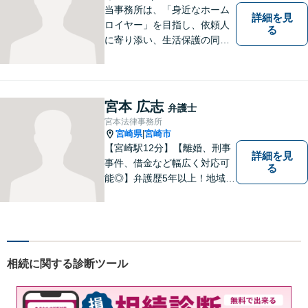
当事務所は、「身近なホーム
詳細を見
ロイヤー」を目指し、依頼人
る
に寄り添い、生活保護の同行
申請から自立支援の道筋まで
念頭において事件処理を行な
っております。
宮本 広志
弁護士
宮本法律事務所
宮崎県
宮崎市
|
【宮崎駅12分】【離婚、刑事
詳細を見
事件、借金など幅広く対応可
る
能◎】弁護歴5年以上！地域に
密着し、一人一人に向き合い
事件を解決してまいります。
お困りごとがあれば、お気軽
にご相談ください。迅速・適
切な解決を目指し尽力しま
相続に関する診断ツール
す。