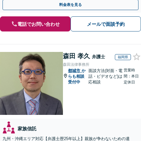
付可】【休日・夜間相談可】
料金表を見る
電話でお問い合わせ
メールで面談予約
森田 孝久
弁護士
福岡県
森田法律事務所
営業時
都城市
か
面談方法(対面・電
らも相談
話・ビデオなど)は
間：本日
受付中
応相談
定休日
家族信託
九州・沖縄エリア対応【弁護士歴25年以上】親族が争わないための遺