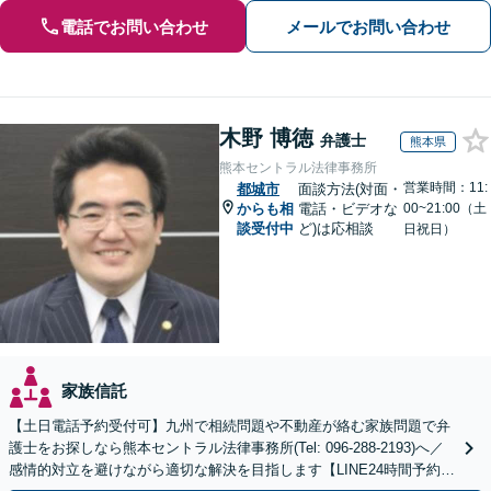
電話でお問い合わせ
メールでお問い合わせ
木野 博徳
弁護士
熊本県
熊本セントラル法律事務所
営業時間：11:
都城市
面談方法(対面・
からも相
電話・ビデオな
00~21:00（土
談受付中
ど)は応相談
日祝日）
家族信託
【土日電話予約受付可】九州で相続問題や不動産が絡む家族問題で弁
護士をお探しなら熊本セントラル法律事務所(Tel: 096-288-2193)へ／
感情的対立を避けながら適切な解決を目指します【LINE24時間予約受