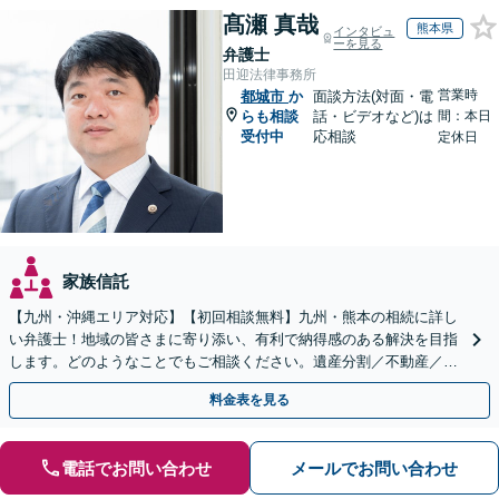
髙瀬 真哉
熊本県
インタビュ
ーを見る
弁護士
田迎法律事務所
営業時
都城市
か
面談方法(対面・電
らも相談
話・ビデオなど)は
間：本日
受付中
応相談
定休日
家族信託
【九州・沖縄エリア対応】【初回相談無料】九州・熊本の相続に詳し
い弁護士！地域の皆さまに寄り添い、有利で納得感のある解決を目指
します。どのようなことでもご相談ください。遺産分割／不動産／遺
言書／使い込み／寄与分／遺留分／相続放棄【完全個室】
料金表を見る
電話でお問い合わせ
メールでお問い合わせ