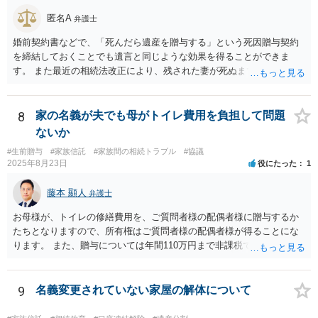
匿名A
弁護士
婚前契約書などで、「死んだら遺産を贈与する」という死因贈与契約
を締結しておくことでも遺言と同じような効果を得ることができま
す。 また最近の相続法改正により、残された妻が死ぬまで家に住み続
けられる権利として「配偶者居住権」という制度が設けられましたの
で、その制度を活用する方法も考えられます。 もし契約書の作成まで
視野に入れておられる場合は、お近くの弁護士、できれば相続に強い
8
家の名義が夫でも母がトイレ費用を負担して問題
弁護士にご相談なさるとよいでしょう。
ないか
#生前贈与
#家族信託
#家族間の相続トラブル
#協議
2025年8月23日
役にたった
1
藤本 顯人
弁護士
お母様が、トイレの修繕費用を、ご質問者様の配偶者様に贈与するか
たちとなりますので、所有権はご質問者様の配偶者様が得ることにな
ります。 また、贈与については年間110万円まで非課税であり、トイ
レの修繕費であればこの枠内に収まると思います。
9
名義変更されていない家屋の解体について