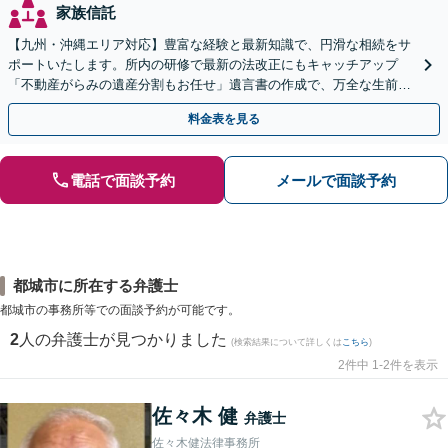
家族信託
【九州・沖縄エリア対応】豊富な経験と最新知識で、円滑な相続をサ
ポートいたします。所内の研修で最新の法改正にもキャッチアップ
「不動産がらみの遺産分割もお任せ」遺言書の作成で、万全な生前対
策をおこないましょう【夜間・休日面談可】
料金表を見る
電話で面談予約
メールで面談予約
都城市に所在する弁護士
都城市の事務所等での面談予約が可能です。
2
人の弁護士が見つかりました
(検索結果について詳しくは
こちら
)
2件中 1-2件を表示
佐々木 健
弁護士
佐々木健法律事務所