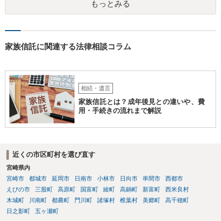
もっとみる
家族信託に関連する法律相談コラム
相続・遺言
家族信託とは？成年後見との違いや、費
用・手続きの流れまで解説
近くの市区町村を選び直す
宮崎県内
宮崎市
都城市
延岡市
日南市
小林市
日向市
串間市
西都市
えびの市
三股町
高原町
国富町
綾町
高鍋町
新富町
西米良村
木城町
川南町
都農町
門川町
諸塚村
椎葉村
美郷町
高千穂町
日之影町
五ヶ瀬町