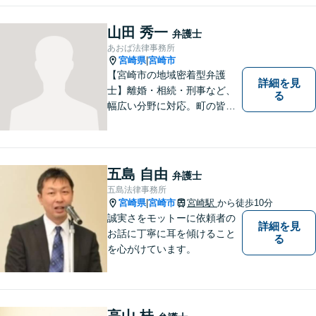
山田 秀一
弁護士
あおば法律事務所
宮崎県
宮崎市
|
【宮崎市の地域密着型弁護
詳細を見
士】離婚・相続・刑事など、
る
幅広い分野に対応。町の皆様
を平穏な暮らしへと導きま
す。問題はお一人で抱え込む
ことなく、お気軽にご相談く
ださい。きっと道が開けま
五島 自由
弁護士
す。
五島法律事務所
宮崎県
宮崎市
宮崎駅
から徒歩10分
|
誠実さをモットーに依頼者の
詳細を見
お話に丁寧に耳を傾けること
る
を心がけています。
高山 桂