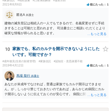
#家族信託
#相続放棄
#口座凍結解除
#遺産分割
2021年8月6日
役にたった
1
匿名A
弁護士
建物の滅失登記は相続人の一人でもできるので、名義変更せずに手続
きすることは可能だと思われます。 司法書士にご相談いただくとより
確実な情報が得られると思います。
10
家族でも、私のカルテを開示できないようにした
いです。可能ですか？
#成年後見(生前の財産管理)
#家族信託
#認知症・意思疎通不能
2019年4月12日
役にたった
1
馬場 龍行
弁護士
あなたが未成年でなければ，普通は家族でもカルテ開示はできませ
ん。が，しっかり禁じておきたいのであれば，あらかじめ病院にカル
テ開示しないように伝えておくのが安心です。 病院に開示しないよう
に伝える書面を作ることはできますが，それがなくても開示はされる
可能性は低いのでコストパフォーマンスとしてはどうかなという感じ
がします。