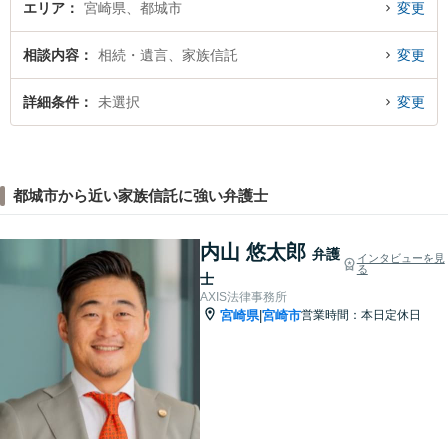
エリア
宮崎県、都城市
変更
相談内容
相続・遺言、家族信託
変更
詳細条件
未選択
変更
都城市から近い家族信託に強い弁護士
内山 悠太郎
弁護
インタビューを見
る
士
AXIS法律事務所
宮崎県
宮崎市
営業時間：本日定休日
|