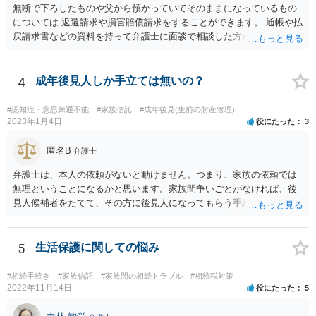
無断で下ろしたものや父から預かっていてそのままになっているもの
については 返還請求や損害賠償請求をすることができます。 通帳や払
戻請求書などの資料を持って弁護士に面談で相談した方がよいと思い
ます。
4
成年後見人しか手立ては無いの？
#認知症・意思疎通不能
#家族信託
#成年後見(生前の財産管理)
2023年1月4日
役にたった
3
匿名B
弁護士
弁護士は、本人の依頼がないと動けません。つまり、家族の依頼では
無理ということになるかと思います。家族間争いごとがなければ、後
見人候補者をたてて、その方に後見人になってもらう手続をすすめた
ほうが、今後もいろいろやりやすくなると思います。
5
生活保護に関しての悩み
#相続手続き
#家族信託
#家族間の相続トラブル
#相続税対策
2022年11月14日
役にたった
5