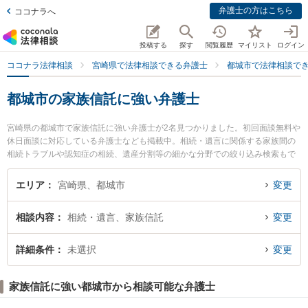
弁護士の方はこちら
ココナラへ
投稿する
探す
閲覧履歴
マイリスト
ログイン
ココナラ法律相談
宮崎県で法律相談できる弁護士
都城市で法律相談で
都城市の家族信託に強い弁護士
宮崎県の都城市で家族信託に強い弁護士が2名見つかりました。初回面談無料や
休日面談に対応している弁護士なども掲載中。相続・遺言に関係する家族間の
相続トラブルや認知症の相続、遺産分割等の細かな分野での絞り込み検索もで
き便利です。特に佐々木健法律事務所の佐々木 健弁護士や近藤和弘法律事務所
の近藤 和弘弁護士のプロフィール情報や弁護士費用、強みなどが注目されてい
エリア
宮崎県、都城市
変更
ます。『都城市で土日や夜間に発生した家族信託のトラブルを今すぐに弁護士
に相談したい』『家族信託のトラブル解決の実績豊富な近くの弁護士を検索し
相談内容
相続・遺言、家族信託
変更
たい』『初回相談無料で家族信託を法律相談できる都城市内の弁護士に相談予
約したい』などでお困りの相談者さんにおすすめです。
詳細条件
未選択
変更
家族信託に強い都城市から相談可能な弁護士