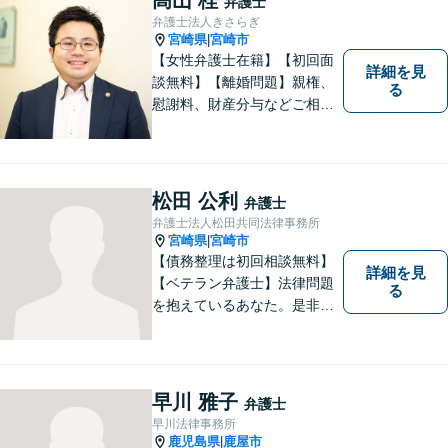
弁護士
弁護士法人きさらぎ
宮崎県
宮崎市
|
【女性弁護士在籍】【初回面
詳細を見
談無料】【離婚問題】親権、
る
慰謝料、財産分与などご相談
ください【借金問題】ギャン
ブルや浪費が原因の借金もご
相談ください。ご依頼後はLIN
Eやメールでの対応も可能です
松田 公利
弁護士
【メガドンキ隣】
弁護士法人松田共同法律事務所
宮崎県
宮崎市
|
【債務整理は初回相談無料】
詳細を見
【ベテラン弁護士】法律問題
る
を抱えているあなた。是非一
度ご相談ください。
早川 雅子
弁護士
早川法律事務所
鹿児島県
鹿屋市
|