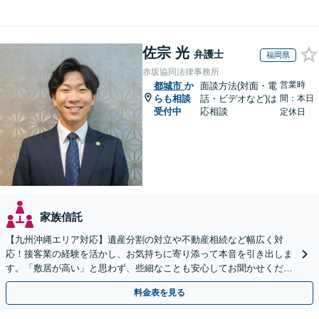
佐宗 光
弁護士
福岡県
赤坂協同法律事務所
営業時
都城市
か
面談方法(対面・電
らも相談
話・ビデオなど)は
間：本日
受付中
応相談
定休日
家族信託
【九州沖縄エリア対応】遺産分割の対立や不動産相続など幅広く対
応！接客業の経験を活かし、お気持ちに寄り添って本音を引き出しま
す。「敷居が高い」と思わず、些細なことも安心してお聞かせくださ
い【初回相談無料】【夜間・休日相談可】
料金表を見る