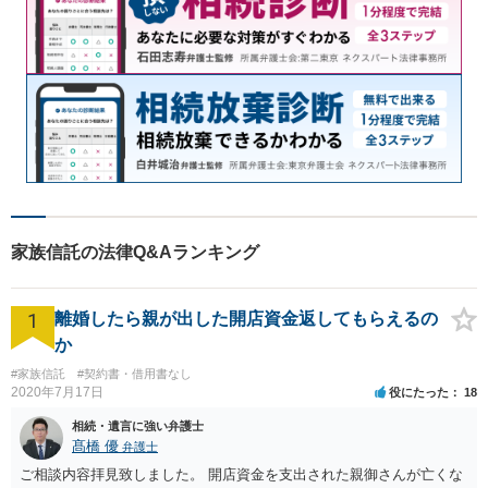
家族信託の法律Q&Aランキング
1
離婚したら親が出した開店資金返してもらえるの
か
#家族信託
#契約書・借用書なし
2020年7月17日
役にたった
18
相続・遺言に強い弁護士
髙橋 優
弁護士
ご相談内容拝見致しました。 開店資金を支出された親御さんが亡くな