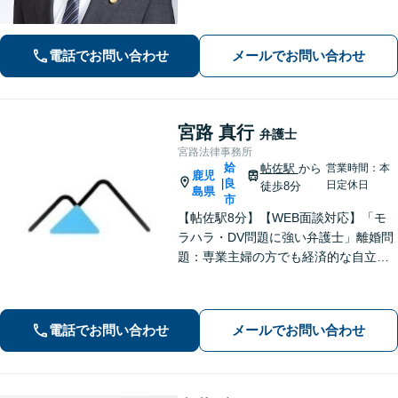
電話でお問い合わせ
メールでお問い合わせ
宮路 真行
弁護士
宮路法律事務所
姶
帖佐駅
から
営業時間：本
鹿児
良
|
日定休日
徒歩8分
島県
市
【帖佐駅8分】【WEB面談対応】「モ
ラハラ・DV問題に強い弁護士」離婚問
題：専業主婦の方でも経済的な自立に
向けた道筋を示し、新しい人生のスタ
ートをバックアップ「借金問題：毎月
の返済に追われる自転車操業状態の方
電話でお問い合わせ
メールでお問い合わせ
もご相談ください」【休日・夜間相談
可】