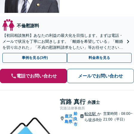
不倫慰謝料
【初回相談無料】あなたの利益の最大化を目指します。まずは電話・
メールで状況を丁寧にお聞きします。「離婚を希望している」「離婚
を切り出された」「不貞の慰謝料請求をしたい」等お任せください。
【リーズナブルな料金設定】
事例を見る(3件)
料金表を見る
電話でお問い合わせ
メールでお問い合わせ
宮路 真行
弁護士
宮路法律事務所
姶
帖佐駅
か
営業時間：08:00~
鹿児
良
|
21:00（平日）
ら徒歩8分
島県
市