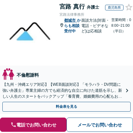
宮路 真行
弁護士
鹿児島県
宮路法律事務所
営業時間：0
都城市
か
面談方法(対面・
らも相談
電話・ビデオな
8:00~21:00
受付中
ど)は応相談
（平日）
不倫慰謝料
【九州・沖縄エリア対応】【WEB面談対応】「モラハラ・DV問題に
強い弁護士」専業主婦の方でも経済的な自立に向けた道筋を示し、新
しい人生のスタートをバックアップ「養育費、婚姻費用の心配もお任
せ」経営者特有の離婚問題に対応【休日・夜間相談可】
料金表を見る
電話でお問い合わせ
メールでお問い合わせ