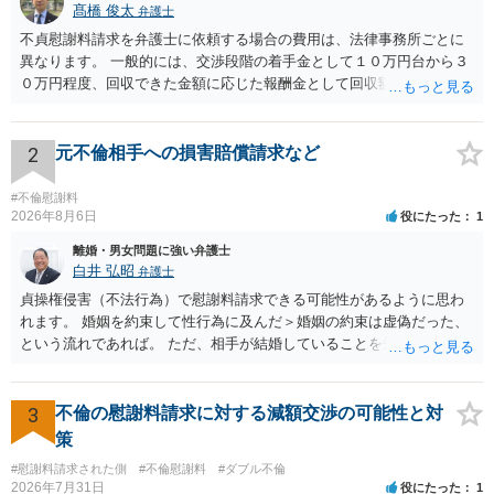
髙橋 俊太
弁護士
不貞慰謝料請求を弁護士に依頼する場合の費用は、法律事務所ごとに
異なります。 一般的には、交渉段階の着手金として１０万円台から３
０万円程度、回収できた金額に応じた報酬金として回収額の１０％か
ら２０％程度が設定されていることがあります。訴訟に移行する場合
には、追加着手金や日当、実費が発生することもあります。 もっと
も、証拠が十分にあるか、相手方の住所・勤務先が分かるか、慰謝料
2
元不倫相手への損害賠償請求など
額、離婚の有無、交渉で終わるか訴訟まで見込むかによって、費用は
変わり得ます。依頼前に、交渉だけの場合、訴訟になった場合、回収
#不倫慰謝料
できなかった場合の費用を確認しておくとよいでしょう。 弁護士選び
2026年8月6日
役にたった
1
では、不貞慰謝料案件の経験が相応にあるか、費用体系が明確か、見
離婚・男女問題に強い弁護士
通しを過度に楽観的に言い過ぎないか、質問に具体的に答えてくれる
白井 弘昭
弁護士
か、連絡方法（メール、電話、弁護士直接か事務局員を介するかな
貞操権侵害（不法行為）で慰謝料請求できる可能性があるように思わ
ど）や対応スピードが合うかを確認するとよいと思います。いずれに
れます。 婚姻を約束して性行為に及んだ＞婚姻の約束は虚偽だった、
しましても、弁護士への相談・依頼にあたっては、証拠資料、夫と相
という流れであれば。 ただ、相手が結婚していることを知って行為に
手方の関係、相手方の氏名・住所等、夫婦関係への影響、離婚予定の
及んでいるのであれば、婚姻できないことについて相談者さんの帰責
有無など事実関係をよく整理して相談されることをお勧めいたしま
性も認められそうですので、あまり慰謝料は高額にならないように思
す。
われます。 一度、最寄りの弁護士に相談してみてください。
3
不倫の慰謝料請求に対する減額交渉の可能性と対
策
#慰謝料請求された側
#不倫慰謝料
#ダブル不倫
2026年7月31日
役にたった
1