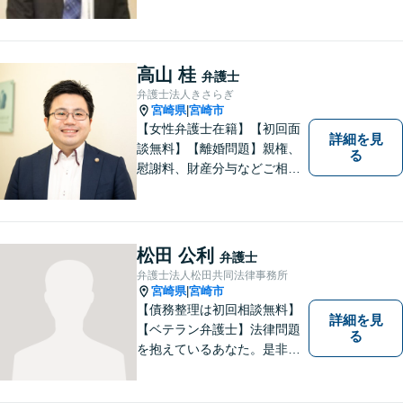
高山 桂
弁護士
弁護士法人きさらぎ
宮崎県
宮崎市
|
【女性弁護士在籍】【初回面
詳細を見
談無料】【離婚問題】親権、
る
慰謝料、財産分与などご相談
ください【借金問題】ギャン
ブルや浪費が原因の借金もご
相談ください。ご依頼後はLIN
Eやメールでの対応も可能です
松田 公利
弁護士
【メガドンキ隣】
弁護士法人松田共同法律事務所
宮崎県
宮崎市
|
【債務整理は初回相談無料】
詳細を見
【ベテラン弁護士】法律問題
る
を抱えているあなた。是非一
度ご相談ください。