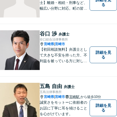
士】離婚・相続・刑事など、
る
幅広い分野に対応。町の皆様
を平穏な暮らしへと導きま
す。問題はお一人で抱え込む
ことなく、お気軽にご相談く
ださい。きっと道が開けま
谷口 渉
弁護士
す。
谷口綜合法律事務所
宮崎県
宮崎市
|
【初回相談無料】弁護士とし
詳細を見
て大きな不安を持った方、不
る
利益を被っている方に対し、
特に法律を知らないために不
利益を受けている人を救済す
ることを目指しています。何
が依頼者にとって最善の結果
五島 自由
弁護士
であるかだけを考え依頼者に
五島法律事務所
提案しています。
宮崎県
宮崎市
宮崎駅
から徒歩10分
|
誠実さをモットーに依頼者の
詳細を見
お話に丁寧に耳を傾けること
る
を心がけています。