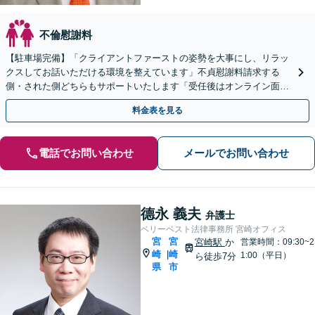
不倫慰謝料
【駐車場完備】「クライアントファーストの姿勢を大事にし、リラッ
クスしてお話いただける環境を整えています」不貞慰謝料請求する
側・された側どちらもサポートいたします「受任後はオンライン面談
やLINEチャット相談に対応」【休日・夜間相談可】
料金表を見る
電話でお問い合わせ
メールでお問い合わせ
德永 義夫
弁護士
ベリーベスト法律事務所 宮崎オフィス
宮
宮
宮崎駅
か
営業時間：09:30~2
崎
崎
|
1:00（平日）
ら徒歩7分
県
市