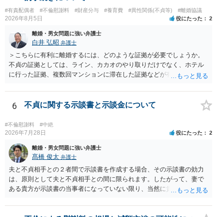
とはいえないと考えますので、 結局は、妥当かどうかというより
も、ご自身が納得できるかどうかという基準でお考えいただくといい
#有責配偶者
#不倫慰謝料
#財産分与
#養育費
#異性関係(不貞等)
#離婚協議
2026年8月5日
役にたった
2
と思います。 そのうえで、合意できるかは、相手も納得できるか
否かにかかってはきますが。 ４ 質問④ ご記載の内容からは判断
離婚・男女問題に強い弁護士
できないのですが、 清算条項を記載しないで合意することはリス
白井 弘昭
弁護士
クがありますので、むしろ、原則としては、清算条項を記載するべき
＞こちらに有利に離婚するには、どのような証拠が必要でしょうか。
であるとお考えいただくといいです。 ご質問に対する回答は以上で
不貞の証拠としては、ライン、カカオのやり取りだけでなく、ホテル
すが、可能であれば、ご依頼になるかは別として、お近くの弁護士に
に行った証拠、複数回マンションに滞在した証拠などが有効です。 不
直接相談されて、 今後の対応についてアドバイス等を求めることを
貞の証拠があれば、離婚をさらに有利に進める（離婚したい時期に離
お勧めいたします。 ご参考にしていただければ幸いです。
婚する、慰謝料をとるなど）ことができると思われます。 ただし、不
貞発覚後、長期間同居を続けると、不貞を許したとの評価につながる
6
不貞に関する示談書と示談金について
場合がありますので、ご注意ください。 以上、ご参考まで。
#不倫慰謝料
#中絶
2026年7月28日
役にたった
2
離婚・男女問題に強い弁護士
髙橋 俊太
弁護士
夫と不貞相手との２者間で示談書を作成する場合、その示談書の効力
は、原則として夫と不貞相手との間に限られます。したがって、妻で
ある貴方が示談書の当事者になっていない限り、当然に貴方の不貞慰
謝料請求権が消滅するわけではありません。もっとも、後日の争いを
避けるためには、示談書の中に「本示談は夫と不貞相手との間の清算