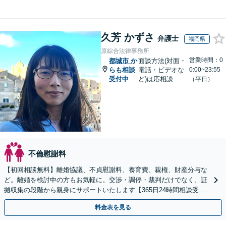
久芳 かずさ
弁護士
福岡県
原綜合法律事務所
営業時間：0
都城市
か
面談方法(対面・
らも相談
電話・ビデオな
0:00~23:55
受付中
ど)は応相談
（平日）
不倫慰謝料
【初回相談無料】離婚協議、不貞慰謝料、養育費、親権、財産分与な
ど。離婚を検討中の方もお気軽に。交渉・調停・裁判だけでなく、証
拠収集の段階から親身にサポートいたします【365日24時間相談受
付】【赤坂駅3分】【男女の弁護士が在籍】
料金表を見る