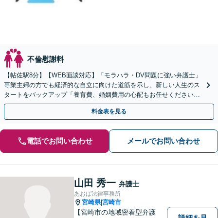
不倫慰謝料
【帖佐駅8分】【WEB面談対応】「モラハラ・DV問題に強い弁護士」
専業主婦の方でも経済的な自立に向けた道筋を示し、新しい人生のス
タートをバックアップ「養育費、婚姻費用の心配もお任せください」
経営者特有の離婚問題に対応【休日・夜間相談可】
料金表を見る
電話でお問い合わせ
メールでお問い合わせ
山田 秀一
弁護士
あおば法律事務所
宮崎県
宮崎市
|
【宮崎市の地域密着型弁護
詳細を見