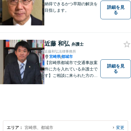
納得できるかつ早期の解決を
詳細を見
目指します。
る
近藤 和弘
弁護士
近藤和弘法律事務所
宮崎県
都城市
|
【宮崎県都城市で交通事故案
詳細を見
件に力を入れている弁護士で
る
す】ご相談に来られた方の話
に先入観を持たずに耳を傾
け，アドバイス致します。お
引き受けした案件について
は，依頼者が希望されるベス
トな解決に至るよう最善を尽
くします。お気軽にご相談く
ださい。
エリア
宮崎県、都城市
変更