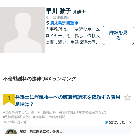
早川 雅子
弁護士
早川法律事務所
鹿児島県
鹿屋市
|
当事務所は、「身近なホーム
詳細を見
ロイヤー」を目指し、依頼人
る
に寄り添い、生活保護の同行
申請から自立支援の道筋まで
念頭において事件処理を行な
っております。
不倫慰謝料の法律Q&Aランキング
1
弁護士に浮気相手への慰謝料請求を依頼する費用
相場は？
#慰謝料請求したい側
#不倫慰謝料
#婚姻費用(別居中の生活費など)
#異性関係(不貞等)
#20年以上の婚姻期間
2026年7月28日
役にたった
5
離婚・男女問題に強い弁護士