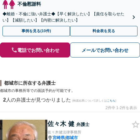
不倫慰謝料
◆離婚・不倫に強い弁護士◆【早く解決したい】【責任を取らせた
い】【減額したい】【内密に解決したい】
事例を見る(10件)
料金表を見る
電話でお問い合わせ
メールでお問い合わせ
都城市に所在する弁護士
都城市の事務所等での面談予約が可能です。
2
人の弁護士が見つかりました
(検索結果について詳しくは
こちら
)
2件中 1-2件を表示
佐々木 健
弁護士
佐々木健法律事務所
宮崎県
都城市
|