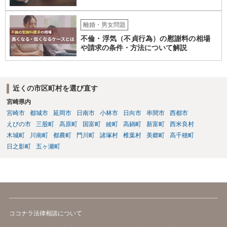
離婚・男女問題
不倫・浮気（不貞行為）の慰謝料の相場
や請求の条件・方法について解説
近くの市区町村を選び直す
宮崎県内
宮崎市
都城市
延岡市
日南市
小林市
日向市
串間市
西都市
えびの市
三股町
高原町
国富町
綾町
高鍋町
新富町
西米良村
木城町
川南町
都農町
門川町
諸塚村
椎葉村
美郷町
高千穂町
日之影町
五ヶ瀬町
ココナラ法律相談について