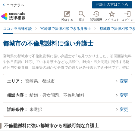
弁護士の方はこちら
ココナラへ
投稿する
探す
閲覧履歴
マイリスト
ログイン
ココナラ法律相談
宮崎県で法律相談できる弁護士
都城市で法律相談で
都城市の不倫慰謝料に強い弁護士
宮崎県の都城市で不倫慰謝料に強い弁護士が2名見つかりました。初回面談無料
や休日面談に対応している弁護士なども掲載中。離婚・男女問題に関係する財
産分与や養育費、親権等の細かな分野での絞り込み検索もでき便利です。特に
佐々木健法律事務所の佐々木 健弁護士や近藤和弘法律事務所の近藤 和弘弁護士
のプロフィール情報や弁護士費用、強みなどが注目されています。『都城市で
エリア
宮崎県、都城市
変更
土日や夜間に発生した不倫慰謝料のトラブルを今すぐに弁護士に相談したい』
『不倫慰謝料のトラブル解決の実績豊富な近くの弁護士を検索したい』『初回
相談内容
離婚・男女問題、不倫慰謝料
変更
相談無料で不倫慰謝料を法律相談できる都城市内の弁護士に相談予約したい』
などでお困りの相談者さんにおすすめです。
詳細条件
未選択
変更
不倫慰謝料に強い都城市から相談可能な弁護士