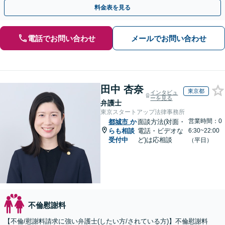
費、財産分与、慰謝料請求【夜間・休日相談可】
料金表を見る
電話でお問い合わせ
メールでお問い合わせ
田中 杏奈
東京都
インタビュ
ーを見る
弁護士
東京スタートアップ法律事務所
営業時間：0
都城市
か
面談方法(対面・
らも相談
電話・ビデオな
6:30~22:00
受付中
ど)は応相談
（平日）
不倫慰謝料
【不倫/慰謝料請求に強い弁護士(したい方/されている方)】不倫慰謝料