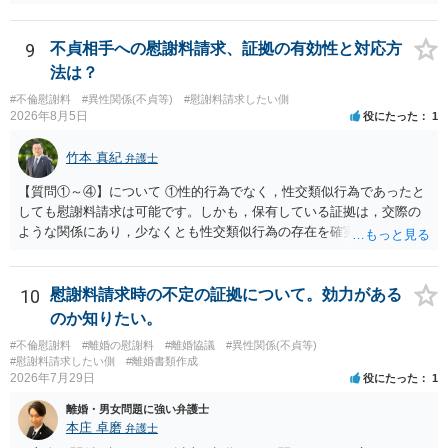
基づく制度であり、送付先は日本国内とするのが原則で、外国企業に
対する照会は基本的にできないと解されています（弁護士会によって
は例外的に認める扱いもありますが、かなり限定されているので一般
9
不貞相手への慰謝料請求、証拠の有効性と対応方
的ではないでしょう）。もし韓国本社がアカウント管理をしているな
法は？
ら、日本法人へ送っても「ウチでは管理していない」という回答にな
#不倫慰謝料
#異性関係(不貞等)
#慰謝料請求したい側
ります。 個人で直接他人のID情報の開示を求めても拒否されるでしょ
2026年8月5日
役にたった
1
う。
竹本 真紀
弁護士
【質問①～④】について ①性的行為でなく，性交類似行為であったと
しても慰謝料請求は可能です。しかも，保有している証拠は，交際の
ような関係にあり，少なくとも性交類似行為の存在を確実に証明でき
るものです（裏を返せば，証拠で認められる範囲でしか認めていない
ことを窺わせるものです。）。ですから，慰謝料請求を進めることで
よいと思います。 ただ．慰謝料額については，婚姻破綻に至っていな
10
慰謝料請求時の不定の証拠について。効力がある
いとして，この点を考慮されることになるかもしれません。 ②夫との
のか知りたい。
今後のことを考えて書いてもらうか否かを検討するのがよいと思いま
#不倫慰謝料
#離婚の慰謝料
#離婚協議
#異性関係(不貞等)
す。今ある証拠以上のことを証明（証明力を強めることも含む）でき
#慰謝料請求したい側
#離婚書類作成
るのであれば，前向きに検討を進めるという考え方でもよいでしょ
2026年7月29日
役にたった
1
う。慰謝料請求としては証拠として使えることが前提であり，その価
離婚・男女問題に強い弁護士
値と夫との関係との均衡のように思います。 ③行政書士に委任をして
本庄 卓磨
弁護士
いるのであれば，どのような内容の委任なのか不明ですが，その行政