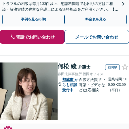
トラブルの相談は毎月100件以上、慰謝料問題でお困りの方はご相
談・解決実績の豊富な弁護士による無料相談をご利用ください。【不
倫相談は初回0円】【全国対応】
事例を見る(6件)
料金表を見る
電話でお問い合わせ
メールでお問い合わせ
何松 綾
弁護士
福岡県
春田法律事務所 福岡オフィス
営業時間：0
都城市
か
面談方法(対面・
らも相談
電話・ビデオな
0:00~23:59
受付中
ど)は応相談
（平日）