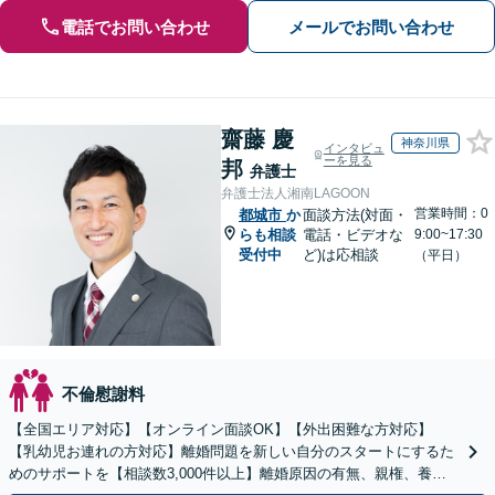
電話でお問い合わせ
メールでお問い合わせ
齋藤 慶
神奈川県
インタビュ
ーを見る
邦
弁護士
弁護士法人湘南LAGOON
営業時間：0
都城市
か
面談方法(対面・
らも相談
電話・ビデオな
9:00~17:30
受付中
ど)は応相談
（平日）
不倫慰謝料
【全国エリア対応】【オンライン面談OK】【外出困難な方対応】
【乳幼児お連れの方対応】離婚問題を新しい自分のスタートにするた
めのサポートを【相談数3,000件以上】離婚原因の有無、親権、養育