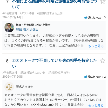
に限るものであり、妻の不貞相手に対する慰謝料請求権を放棄・制限
7
不倫による慰謝料の相場と減額交渉の可能性につ
するものではない」旨を明記しておく方が安全です。また、清算条項
いて
を入れる場合にも、「夫と不貞相手との間に限る」と対象を明確にす
#不倫慰謝料
#ダブル不倫
#慰謝料請求された側
べきです。 他方、不貞相手が夫から示談金を受け取る場合、その名目
2026年7月14日
役にたった
3
や内容によっては、後に貴方が不貞相手へ慰謝料請求する際、不貞相
手側から「すでに夫との間で一定の清算がされている」「夫側から支
離婚・男女問題に強い弁護士
払を受けた」などと（その当否は別として）反論等されてこじれてし
加藤 善大
弁護士
まう可能性があります。そのため、示談金の趣旨、清算対象、妻の請
ご質問に回答いたします。 ご記載の内容を前提として場合の慰謝料
求権への影響を明確にしておくことが重要です。示談金１８０万円の
は、 １００万円程度になる可能性が高いです。 （相手夫婦が離婚しな
妥当性については、中絶、精神的苦痛、通院・治療の有無、診断内
い場合の慰謝料となります。） なお、上記の金額は不倫をした２名が
容、夫の説明内容、妊娠・中絶に至る経緯等によって変わります。中
支払う総額の相場ですので、 ご自身が全額支払った場合は相手女性に
絶について双方同意があったとしても、身体的・精神的負担が考慮さ
半額程度の支払を求める、 求償ができることになります。 その求償権
れることはありますが、夫が当初から離婚できないと伝えていた事情
を放棄する場合の慰謝料相場は、６０万円から８０万円程度になるこ
8
カカオトークで不貞していた夫の相手を特定した
があるなら、結婚期待を理由とする損害については争い得る部分もあ
とが多いです。 （相手夫婦が離婚しませんので、減額してでも求償権
い
ります。 なお、貴方から不貞相手へ請求する慰謝料額は、夫が不貞相
を放棄してもらうメリットがあることになります。） ５年後に離婚す
手に支払う示談金額だけで決まるものではありません。不貞期間、回
#不倫慰謝料
#慰謝料請求したい側
#異性関係(不貞等)
る可能性について、慰謝料額に影響が出る可能性はないと考えます。
2026年7月20日
役にたった
2
数、婚姻期間、夫婦関係への影響、離婚・別居の有無、相手方の認識
最後に、ご依頼になる場合の弁護士費用は、ご依頼になる弁護士によ
等によって判断されます。 今後の状況等に応じて、弁護士への個別相
り異なりますので、直接ご確認いただくといいですよ。 ご質問に対す
匿名A
談も検討なさった方がよいでしょう。
弁護士
る回答は以上ですが、可能であれば、ご依頼になるかは別にして、お
近くの弁護士に直接相談されて、今後の対応についてアドバイスを求
カカオトークの運営会社は韓国企業であり、日本法人はあるものの、
めることをおすすめいたします。 ご参考にしていただけますと幸いで
おそらくアカウントは韓国本社（のサーバー）が管理しているのでは
す。
ないかと思います（XやInstagramと同じ）。弁護士会照会は日本法に