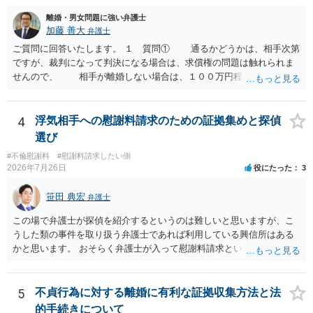
離婚・男女問題に強い弁護士
加藤 善大
弁護士
ご質問に回答いたします。 １ 質問① 通るかどうかは、相手次第
ですが、裁判になって判決になる場合は、求償権の問題は触れられま
せんので、 相手が離婚しない場合は、１００万円程度となる可能
性があると思われます。 交渉については、相手としても、裁判を
するデメリットはありますから（経済的、時間的、精神的負担等）、
反対にご自身が、裁判も辞さずという姿勢を示すことで、プラス
4
浮気相手への慰謝料請求のための証拠集めと探偵
に働く可能性は有り得ます。 交渉で解決する多くの場合は、相手
選び
が弁護士に依頼しているケースで、５０万円以下で合意できる場合は
#不倫慰謝料
#慰謝料請求したい側
稀であると思います。 通常は、６０万円から８０万円程度になる
2026年7月26日
役にたった
3
ことが多いというのが私の印象です。 ２ 質問② ご記載の内容が
減額を進めるうえでの交渉材料かと思います。 なお、ご自身が離
笹田 典宏
弁護士
婚しないことは、交渉材料にはならないかと思いますので、ご注意く
ださい。 また、相手夫婦の婚姻関係が既に破綻していたことや、
この場で弁護士が探偵を紹介するというのは難しいと思いますが、こ
相手女性が結婚しているとは知らなかったと主張することもあります
うした類の事件を取り扱う弁護士であれば利用している興信所はある
が、 ケースバイケースですので、ご自身の場合にそれらの主張が
かと思います。 おそらく弁護士が入って慰謝料請求という流れになる
できるかはよくお考え下さい。 ３ 質問③ 違約金を５０万円とす
かと思いますので、いずれにせよ一度法律相談に行かれることをお勧
る旨の交渉をすることが妥当かどうかという基準はありません。
めします。
公序良俗に反するような金額では、その条項自体が無効になり得ます
5
不貞行為に対する離婚に有利な証拠収集方法と法
が、 ２００万円でも、５０万円でも、公序良俗に反するほど高額
的手続きについて