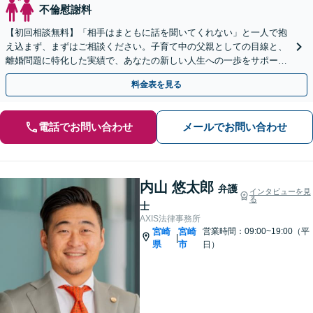
不倫慰謝料
【初回相談無料】「相手はまともに話を聞いてくれない」と一人で抱
え込まず、まずはご相談ください。子育て中の父親としての目線と、
離婚問題に特化した実績で、あなたの新しい人生への一歩をサポート
します。毅然とした対応で、正当な権利を守り抜きます。
料金表を見る
電話でお問い合わせ
メールでお問い合わせ
内山 悠太郎
弁護
インタビューを見
る
士
AXIS法律事務所
宮崎
宮崎
営業時間：09:00~19:00（平
|
県
市
日）