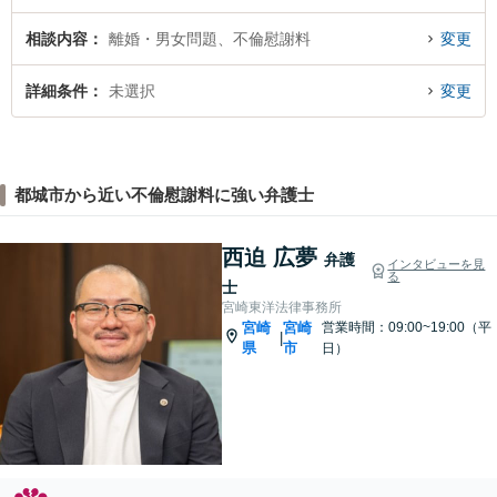
相談内容
離婚・男女問題、不倫慰謝料
変更
詳細条件
未選択
変更
都城市から近い不倫慰謝料に強い弁護士
西迫 広夢
弁護
インタビューを見
る
士
宮崎東洋法律事務所
宮崎
宮崎
営業時間：09:00~19:00（平
|
県
市
日）