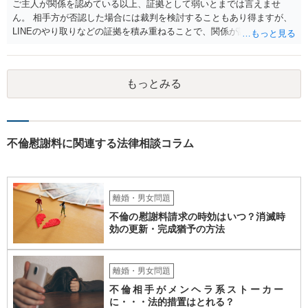
書士との協議になると思います。請求するか，訴訟にするか，その点
ご主人が関係を認めている以上、証拠として弱いとまでは言えませ
の見極めや，相手方は性交類似行為は認めているのか，それさえも否
ん。 相手方が否認した場合には裁判を検討することもあり得ますが、
定しているのかによって，考え方・進め方は変わってくると思いま
LINEのやり取りなどの証拠を積み重ねることで、関係が認定される余
す。 ④性交類似行為を認めているにもかかわらず支払を拒否するので
地は十分にあります。 ただし、手元の証拠でどこまで認定できるかは
あれば，本人（行政書士でも同じだと思います。）への対応ではあま
個別の事情によりますので、お早めに弁護士に相談されることをおす
り変わらないように思います。減額で折り合えるなら本人様の交渉で
すめします。
もっとみる
もよいように思いますが，ゼロかどうかの観点であれば，訴訟に進む
しかなくなるようにも思います。そうしますと，お近くの弁護士に相
談して進めることを検討した方がよいようにも思います。
不倫慰謝料に関連する法律相談コラム
離婚・男女問題
不倫の慰謝料請求の時効はいつ？消滅時
効の更新・完成猶予の方法
離婚・男女問題
不倫相手がメンヘラ系ストーカー
に・・・法的措置はとれる？