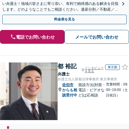
い弁護士！地域の皆さまに寄り添い、有利で納得感のある解決を目指
します。どのようなことでもご相談ください。遺産分割／不動産／遺
言書／使い込み／寄与分／遺留分／相続放棄【完全個室】
料金表を見る
電話でお問い合わせ
メールでお問い合わせ
都 裕記
東京都
インタビュー
を見る
弁護士
弁護士法人新都法律事務所 東京事務所
営業時間：09:
佐伯市
面談方法(対面・
からも相
電話・ビデオな
00~19:00（土
談受付中
ど)は応相談
日祝日）