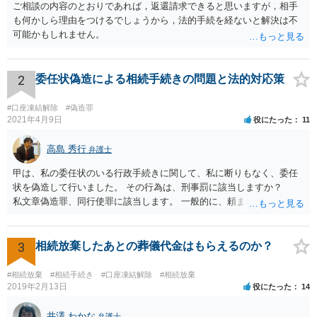
ご相談の内容のとおりであれば，返還請求できると思いますが，相手
も何かしら理由をつけるでしょうから，法的手続を経ないと解決は不
可能かもしれません。
2
委任状偽造による相続手続きの問題と法的対応策
#口座凍結解除
#偽造罪
2021年4月9日
役にたった
11
高島 秀行
弁護士
甲は、私の委任状のいる行政手続きに関して、私に断りもなく、委任
状を偽造して行いました。 その行為は、刑事罰に該当しますか？
私文章偽造罪、同行使罪に該当します。 一般的に、頼まれた（委任さ
れた）人は、行政に提出する委任状の署名を偽造できるのでしょう
か？ 委任状を偽造して使用することはまでは依頼の範囲ではない
ので できないと思います。
3
相続放棄したあとの葬儀代金はもらえるのか？
#相続放棄
#相続手続き
#口座凍結解除
#相続放棄
2019年2月13日
役にたった
14
井澤 わかな
弁護士