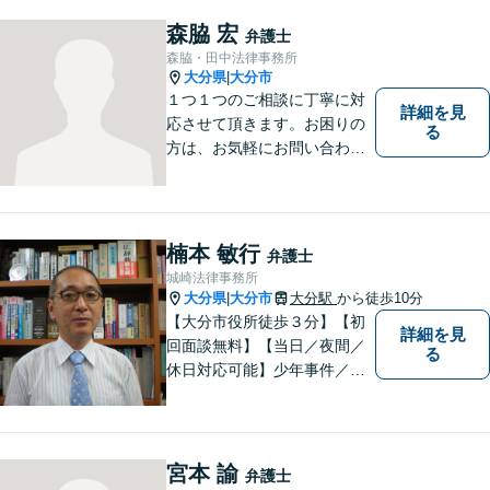
い！ 【夜間休日対応可】【大
分駅４分】
森脇 宏
弁護士
森脇・田中法律事務所
大分県
大分市
|
１つ１つのご相談に丁寧に対
詳細を見
応させて頂きます。お困りの
る
方は、お気軽にお問い合わせ
下さい。
楠本 敏行
弁護士
城崎法律事務所
大分県
大分市
大分駅
から徒歩10分
|
【大分市役所徒歩３分】【初
詳細を見
回面談無料】【当日／夜間／
る
休日対応可能】少年事件／家
事事件／労働事件を中心に、
幅広い法律トラブルに対応し
ています。全ての人に法的サ
ービスを受けられるべく、社
宮本 諭
弁護士
会正義の実現のために最善を