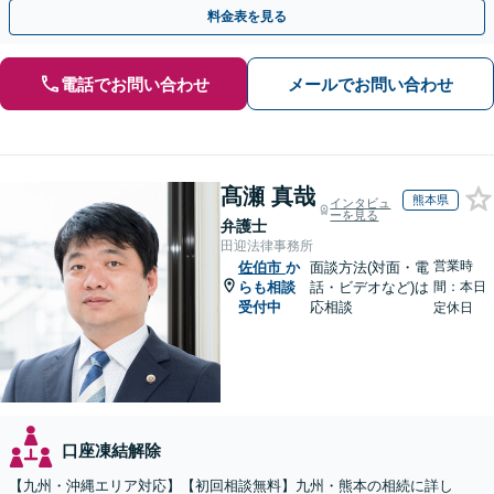
た根回し・交渉力で円滑な解決を全力でサポートいたします
料金表を見る
電話でお問い合わせ
メールでお問い合わせ
髙瀬 真哉
熊本県
インタビュ
ーを見る
弁護士
田迎法律事務所
営業時
佐伯市
か
面談方法(対面・電
らも相談
話・ビデオなど)は
間：本日
受付中
応相談
定休日
口座凍結解除
【九州・沖縄エリア対応】【初回相談無料】九州・熊本の相続に詳し