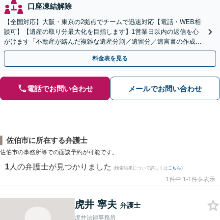
口座凍結解除
【全国対応】大阪・東京の2拠点でチームで迅速対応【電話・WEB相
談可】【遺産の取り分最大化を目指します】1営業日以内の返信を心
がけます「不動産が絡んだ複雑な遺産分割／遺留分／遺言書の作成・
執行／事業承継など、お任せください」【休日相談あり】
料金表を見る
電話でお問い合わせ
メールでお問い合わせ
佐伯市に所在する弁護士
佐伯市の事務所等での面談予約が可能です。
1
人の弁護士が見つかりました
(検索結果について詳しくは
こちら
)
1件中 1-1件を表示
虎井 寧夫
弁護士
虎井法律事務所