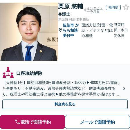
栗原 悠輔
福岡県
インタビュ
ーを見る
弁護士
赤坂協同法律事務所
営業時
佐伯市
か
面談方法(対面・電
らも相談
話・ビデオなど)は
間：本日
受付中
応相談
定休日
口座凍結解除
【天神駅1分】🟥初回相談0円🟥遺産分割・1500万▶4000万円に増額し
た事例あり！不動産絡み、遺留分侵害額請求など、解決実績多数あ
り。税理士や司法書士等と連携▶他の事務所を探す手間が省けます！
不動産会社と連携し無料査定&財産調査も◎
料金表を見る
電話で面談予約
メールで面談予約