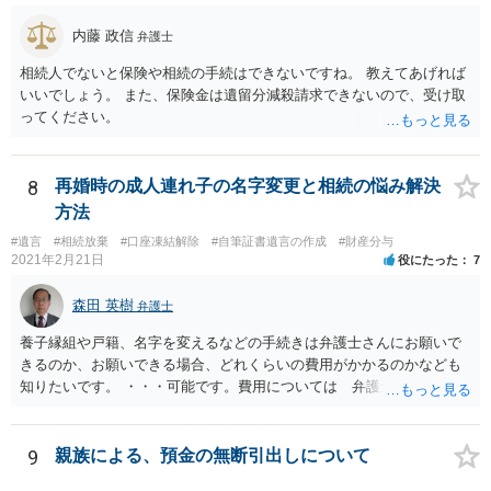
内藤 政信
弁護士
相続人でないと保険や相続の手続はできないですね。 教えてあげれば
いいでしょう。 また、保険金は遺留分減殺請求できないので、受け取
ってください。
8
再婚時の成人連れ子の名字変更と相続の悩み解決
方法
#遺言
#相続放棄
#口座凍結解除
#自筆証書遺言の作成
#財産分与
2021年2月21日
役にたった
7
森田 英樹
弁護士
養子縁組や戸籍、名字を変えるなどの手続きは弁護士さんにお願いで
きるのか、お願いできる場合、どれくらいの費用がかかるのかなども
知りたいです。 ・・・可能です。費用については 弁護士と直接面談
の上 内容を確認し 協議の上個別に契約によって決まることになっ
ています。 やはり、成人した子のことまでごちゃごちゃ考えず、自分
の事だけ考えるべきなのでしょうか ・・・お子さんの事をまで含め良
9
親族による、預金の無断引出しについて
い解決案があればお悩みになるのは当然と言えば当然のことです。 彼