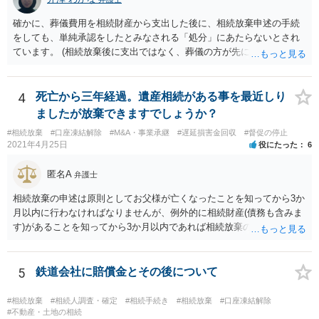
確かに、葬儀費用を相続財産から支出した後に、相続放棄申述の手続
をしても、単純承認をしたとみなされる「処分」にあたらないとされ
ています。 (相続放棄後に支出ではなく、葬儀の方が先に来るのが通常
だと思いますので、葬儀→葬儀費用を相続財産から支出→相続放棄申
述の手続ということだと思いますが) ただ、葬儀費用ならいくらでもよ
いということではなく、身分相応の、社会的儀式として当然認められ
4
死亡から三年経過。遺産相続がある事を最近しり
る程度の金額に留まると考えた方がよいです。 もし、相続人の皆さん
ましたが放棄できますでしょうか？
に葬儀費用を支出する経済力がなく、質素な葬儀を行った費用であれ
#相続放棄
#口座凍結解除
#M&A・事業承継
#遅延損害金回収
#督促の停止
ば相続財産から支出しても単純承認と認められない可能性が高いの
2021年4月25日
役にたった
6
で、相続放棄申述が受理される可能性も高いと思います。
匿名A
弁護士
相続放棄の申述は原則としてお父様が亡くなったことを知ってから3か
月以内に行わなければなりませんが、例外的に相続財産(債務も含みま
す)があることを知ってから3か月以内であれば相続放棄の申述が認め
られる可能性もありますので、通知が届いたのが3か月以内の話なので
したら、早急に家裁に行って相続放棄の申述をしたい旨告げて必要な
書類を提出されることをおすすめいたします。 なお、お父様の債務が
5
鉄道会社に賠償金とその後について
他にもあるかもしれないというリスクを考えますと、相続放棄の申述
にあたっては、法テラスの無料相談等を利用して弁護士に相談するこ
#相続放棄
#相続人調査・確定
#相続手続き
#相続放棄
#口座凍結解除
とも十分考えられるかと存じます。また、ご記載いただいた事実関係
#不動産・土地の相続