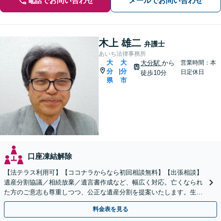
電話でお問い合わせ
メールでお問い合わせ
木上 雄二
弁護士
あいち法律事務所
大
大
大分駅
から
営業時間：本
分
分
|
日定休日
徒歩10分
県
市
口座凍結解除
【法テラス利用可】【ココナラからなら初回相談無料】【出張相談】
遺産分割協議／相続放棄／遺言書作成など、幅広く対応。亡くなられ
た方のご意志も尊重しつつ、公正な遺産分割を提案いたします。生前
対策もぜひ弁護士にお任せください【休日・夜間面談対応】
料金表を見る