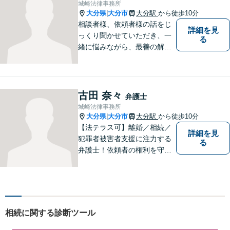
城崎法律事務所
尽くします。
大分県
大分市
大分駅
から徒歩10分
|
相談者様、依頼者様の話をじ
詳細を見
っくり聞かせていただき、一
る
緒に悩みながら、最善の解決
策をご提案させていただきま
す。まずは、お話を聞かせて
ください。
古田 奈々
弁護士
城崎法律事務所
大分県
大分市
大分駅
から徒歩10分
|
【法テラス可】離婚／相続／
詳細を見
犯罪者被害者支援に注力する
る
弁護士！依頼者の権利を守
り、明るいへと導けるよう全
力バックアップいたします。
【駐車場あり】
相続に関する診断ツール