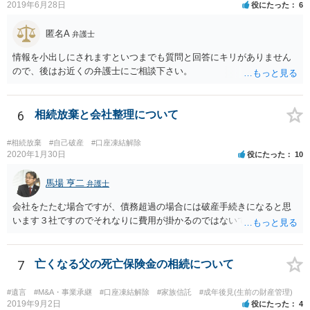
2019年6月28日
役にたった
6
を拝見するかぎり、再婚相手のかたは既に相続放棄をされている可能
性があるかもしれません。
匿名A
弁護士
情報を小出しにされますといつまでも質問と回答にキリがありません
ので、後はお近くの弁護士にご相談下さい。
6
相続放棄と会社整理について
#相続放棄
#自己破産
#口座凍結解除
2020年1月30日
役にたった
10
馬場 亨二
弁護士
会社をたたむ場合ですが、債務超過の場合には破産手続きになると思
います３社ですのでそれなりに費用が掛かるのではないでしょうか。
7
亡くなる父の死亡保険金の相続について
#遺言
#M&A・事業承継
#口座凍結解除
#家族信託
#成年後見(生前の財産管理)
2019年9月2日
役にたった
4