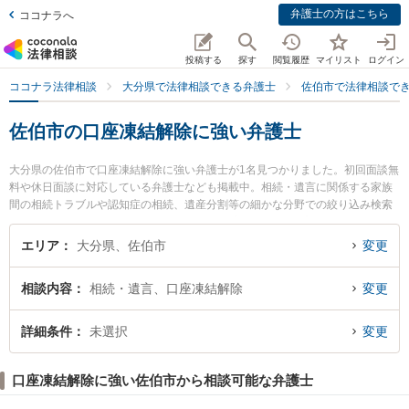
弁護士の方はこちら
ココナラへ
投稿する
探す
閲覧履歴
マイリスト
ログイン
ココナラ法律相談
大分県で法律相談できる弁護士
佐伯市で法律相談で
佐伯市の口座凍結解除に強い弁護士
大分県の佐伯市で口座凍結解除に強い弁護士が1名見つかりました。初回面談無
料や休日面談に対応している弁護士なども掲載中。相続・遺言に関係する家族
間の相続トラブルや認知症の相続、遺産分割等の細かな分野での絞り込み検索
もでき便利です。特に虎井法律事務所の虎井 寧夫弁護士のプロフィール情報や
弁護士費用、強みなどが注目されています。『佐伯市で土日や夜間に発生した
エリア
大分県、佐伯市
変更
口座凍結解除のトラブルを今すぐに弁護士に相談したい』『口座凍結解除のト
ラブル解決の実績豊富な近くの弁護士を検索したい』『初回相談無料で口座凍
相談内容
相続・遺言、口座凍結解除
変更
結解除を法律相談できる佐伯市内の弁護士に相談予約したい』などでお困りの
相談者さんにおすすめです。
詳細条件
未選択
変更
口座凍結解除に強い佐伯市から相談可能な弁護士