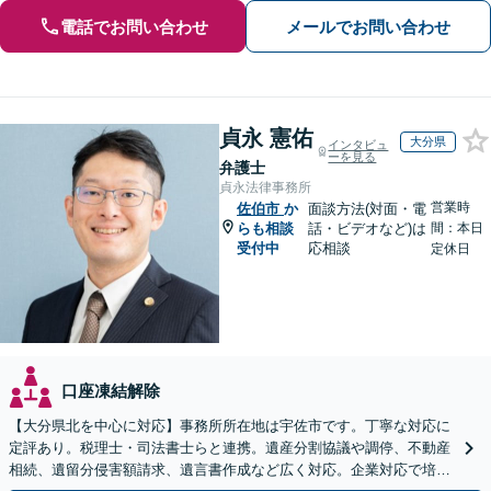
電話でお問い合わせ
メールでお問い合わせ
貞永 憲佑
大分県
インタビュ
ーを見る
弁護士
貞永法律事務所
営業時
佐伯市
か
面談方法(対面・電
らも相談
話・ビデオなど)は
間：本日
受付中
応相談
定休日
口座凍結解除
【大分県北を中心に対応】事務所所在地は宇佐市です。丁寧な対応に
定評あり。税理士・司法書士らと連携。遺産分割協議や調停、不動産
相続、遺留分侵害額請求、遺言書作成など広く対応。企業対応で培っ