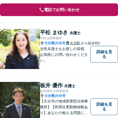
電話でお問い合わせ
平松 まゆき
弁護士
平松法律事務所
大分県
大分市
大分駅
から徒歩8分
|
女性弁護士をお探しの皆様、
詳細を見
お気軽にお問い合わせくださ
る
い。
板井 優作
弁護士
板井優作法律事務所
大分県
大分市
|
【大分市の地域密着型法律事
詳細を見
務所】【民間企業勤務経験あ
る
り】あなたの抱える問題に、