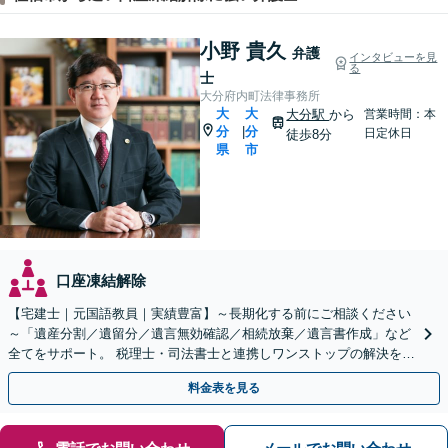
小野 貴久
弁護
インタビューを見
る
士
大分府内町法律事務所
大
大
大分駅
から
営業時間：本
分
分
|
日定休日
徒歩8分
県
市
口座凍結解除
【宅建士｜元国語教員｜実績豊富】～長期化する前にご相談ください
～「遺産分割／遺留分／遺言無効確認／相続放棄／遺言書作成」など
全てをサポート。 税理士・司法書士と連携しワンストップの解決を！
迅速かつ丁寧に進めます【初回相談無料｜土日夜間可】
料金表を見る