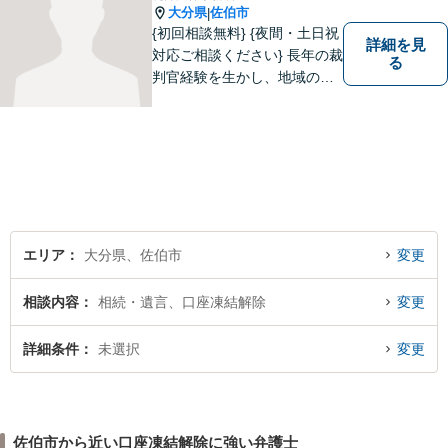
大分県
佐伯市
|
{初回相談無料} {夜間・土日祝
詳細を見
対応ご相談ください} 長年の裁
る
判官経験を生かし、地域の皆
様が抱える様々なお悩みを解
決します。
エリア
大分県、佐伯市
変更
相談内容
相続・遺言、口座凍結解除
変更
詳細条件
未選択
変更
佐伯市から近い口座凍結解除に強い弁護士