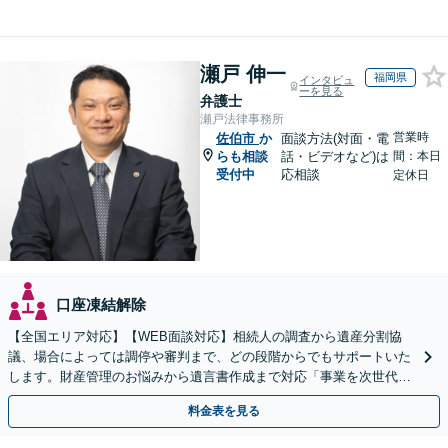
瀬戸 伸一
福岡県
インタビュ
ーを見る
弁護士
瀬戸法律事務所
営業時
佐伯市
か
面談方法(対面・電
らも相談
話・ビデオなど)は
間：本日
受付中
応相談
定休日
口座凍結解除
【全国エリア対応】【WEB面談対応】相続人の調査から遺産分割協
議、場合によっては調停や審判まで、どの段階からでもサポートいた
します。財産管理のお悩みから遺言書作成まで対応「事業を次世代に
引き継ぐ安心の事業承継をサポート」【完全個室相談】
料金表を見る