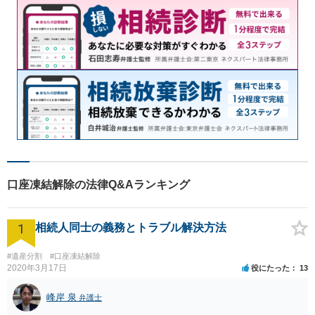
口座凍結解除の法律Q&Aランキング
1
相続人同士の義務とトラブル解決方法
#遺産分割
#口座凍結解除
2020年3月17日
役にたった
13
峰岸 泉
弁護士