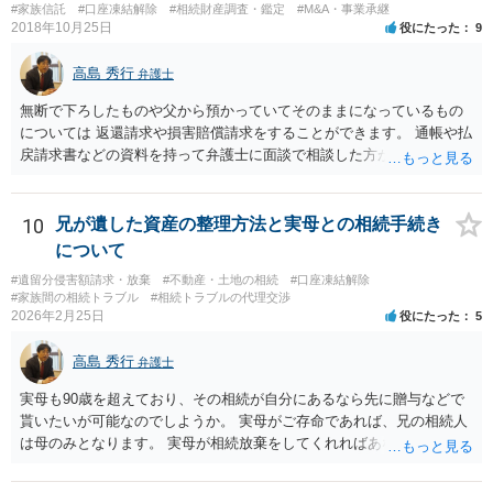
と親子関係を結びたいと思っているが、名字は変えたくない・・・養
#家族信託
#口座凍結解除
#相続財産調査・鑑定
#M&A・事業承継
子縁組の必要があり 氏も変更することになります。 しかし 彼は成人
2018年10月25日
役にたった
9
しているとは言え、自分の子と私の連れ子、全て平等にしたいと希
望。もちろん私もそうできればと思います。 ・・・婚姻前の契約 あ
高島 秀行
弁護士
るいは 遺言書などで その意思を実現する方法はあります。 弁護
無断で下ろしたものや父から預かっていてそのままになっているもの
士に相談してみてください。
については 返還請求や損害賠償請求をすることができます。 通帳や払
戻請求書などの資料を持って弁護士に面談で相談した方がよいと思い
ます。
10
兄が遺した資産の整理方法と実母との相続手続き
について
#遺留分侵害額請求・放棄
#不動産・土地の相続
#口座凍結解除
#家族間の相続トラブル
#相続トラブルの代理交渉
2026年2月25日
役にたった
5
高島 秀行
弁護士
実母も90歳を超えており、その相続が自分にあるなら先に贈与などで
貰いたいが可能なのでしようか。 実母がご存命であれば、兄の相続人
は母のみとなります。 実母が相続放棄をしてくれればあなた方兄弟及
び実母の子が相続人となります。 実母に連絡を取って話してみるほか
ないと思います。