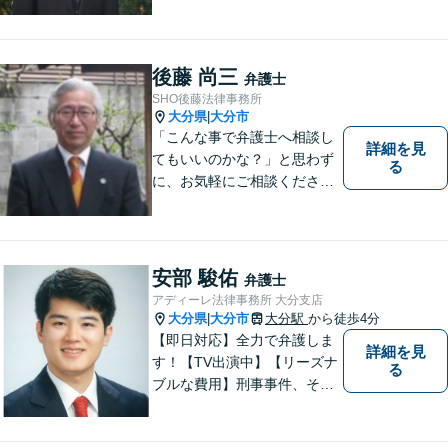
最後まで真摯に向き合いま
す。共に納得のいく解決を目
指しましょう。個人・法人と
もに対応可！お気軽にご相談
後藤 尚三
弁護士
ください。【英語対応◎】
SHO後藤法律事務所
大分県
大分市
|
「こんな事で弁護士へ相談し
詳細を見
てもいいのかな？」と思わず
る
に、お気軽にご相談くださ
い。
安部 駿佑
弁護士
アディーレ法律事務所 大分支店
大分県
大分市
大分駅
から徒歩4分
|
【即日対応】全力で弁護しま
詳細を見
す！【TV出演中】【リーズナ
る
ブルな費用】刑事事件、その
他各種悩みを誠心誠意サポー
ト！お気軽にご相談くださ