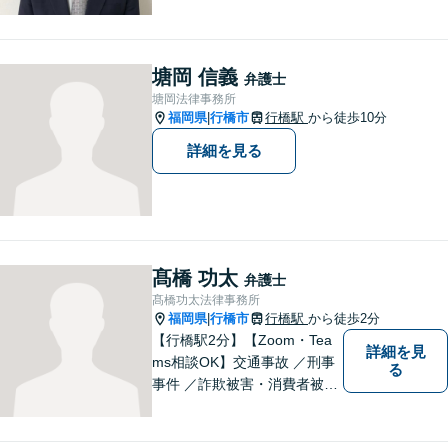
い事件を取り扱ってまいりま
した。お気軽にご相談くださ
い。
塘岡 信義
弁護士
塘岡法律事務所
福岡県
行橋市
行橋駅
から徒歩10分
|
詳細を見る
髙橋 功太
弁護士
髙橋功太法律事務所
福岡県
行橋市
行橋駅
から徒歩2分
|
【行橋駅2分】【Zoom・Tea
詳細を見
ms相談OK】交通事故 ／刑事
る
事件 ／詐欺被害・消費者被害
ならお任せください！常に依
頼者様との意思疎通を図りな