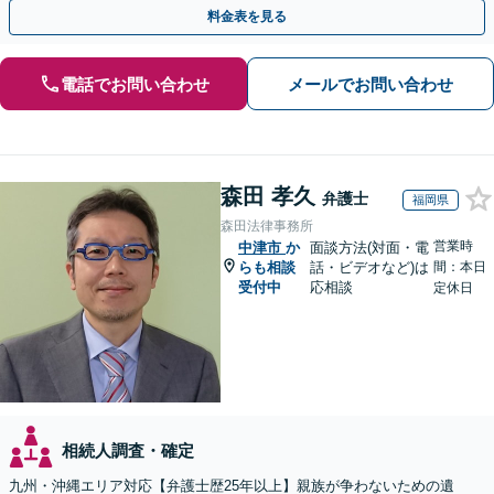
応まで、きめ細やかにサポート」【休日・夜間相談可】
料金表を見る
電話でお問い合わせ
メールでお問い合わせ
森田 孝久
弁護士
福岡県
森田法律事務所
営業時
中津市
か
面談方法(対面・電
らも相談
話・ビデオなど)は
間：本日
受付中
応相談
定休日
相続人調査・確定
九州・沖縄エリア対応【弁護士歴25年以上】親族が争わないための遺