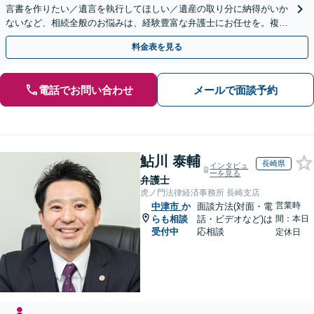
言書を作りたい／遺言を執行してほしい／遺産の取り分に納得がいか
ないなど、相続全般のお悩みは、経験豊富な弁護士にお任せを。複雑
な問題も粘り強く対応し、解決に導きます。
料金表を見る
電話でお問い合わせ
メールで面談予約
鮎川 泰輔
長崎県
インタビュ
ーを見る
弁護士
虎ノ門法律経済事務所 長崎支店
営業時
中津市
か
面談方法(対面・電
らも相談
話・ビデオなど)は
間：本日
受付中
応相談
定休日