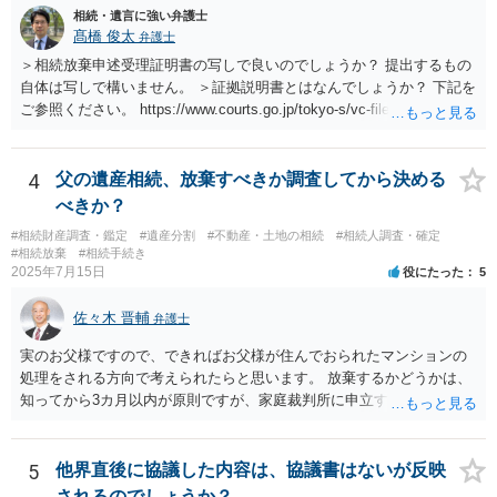
相続・遺言に強い弁護士
髙橋 俊太
弁護士
＞相続放棄申述受理証明書の写しで良いのでしょうか？ 提出するもの
自体は写しで構いません。 ＞証拠説明書とはなんでしょうか？ 下記を
ご参照ください。 https://www.courts.go.jp/tokyo-s/vc-files/tokyo-s/file/
14-1kisairei.pdf
4
父の遺産相続、放棄すべきか調査してから決める
べきか？
#相続財産調査・鑑定
#遺産分割
#不動産・土地の相続
#相続人調査・確定
#相続放棄
#相続手続き
2025年7月15日
役にたった
5
佐々木 晋輔
弁護士
実のお父様ですので、できればお父様が住んでおられたマンションの
処理をされる方向で考えられたらと思います。 放棄するかどうかは、
知ってから3カ月以内が原則ですが、家庭裁判所に申立すれば3カ月の
期間を伸長することができます。 その間に、財産の状況を調査して、
放棄するかどうか決めることができます。 銀行やサラ金が数年も放置
することはありませんので、数年後に借金が発見される可能性はほぼ
5
他界直後に協議した内容は、協議書はないが反映
ありません。 なお、私が扱った相続放棄を検討していた案件で、期間
されるのでしょうか？