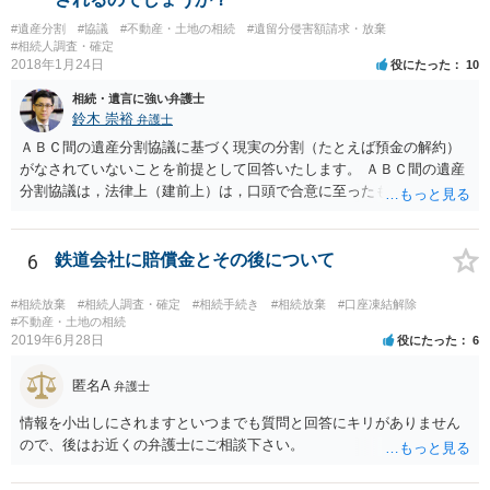
伸長して調査したところ、サラ金に対する過払金など相当な財産が見
#遺産分割
#協議
#不動産・土地の相続
#遺留分侵害額請求・放棄
つかったため相続したという事例がありました。
#相続人調査・確定
2018年1月24日
役にたった
10
相続・遺言に強い弁護士
鈴木 崇裕
弁護士
ＡＢＣ間の遺産分割協議に基づく現実の分割（たとえば預金の解約）
がなされていないことを前提として回答いたします。 ＡＢＣ間の遺産
分割協議は，法律上（建前上）は，口頭で合意に至ったものであって
も有効です。 しかし，口頭で合意したことを立証する方法がありませ
ん。 また，不動産の名義を移転するためには，遺産分割協議書への署
名捺印を得る必要があります。 したがって，残念ながら，「ＡＢＣ間
6
鉄道会社に賠償金とその後について
の遺産分割協議が有効に成立している」という前提に基づく主張は困
難と思われます。 「ＡＢＣ間の遺産分割協議は未了のまま，ＡとＢが
#相続放棄
#相続人調査・確定
#相続手続き
#相続放棄
#口座凍結解除
死亡し，二次相続が発生した」という前提に基づいて協議を進める必
#不動産・土地の相続
2019年6月28日
役にたった
6
要があります。 もちろん，Ｃの立場としては，ＡＢＣ間の遺産分割協
議の内容を前提とした主張をすることが最も有利ですが，ＡＢの相続
匿名A
人は応じない姿勢を示していることから，実現は困難だと思います。
弁護士
主張としては維持しつつも，現実的な解決方法（遺産分割協議の落と
情報を小出しにされますといつまでも質問と回答にキリがありません
しどころ）としては，譲歩することを甘受しなければならないかもし
ので、後はお近くの弁護士にご相談下さい。
れません。