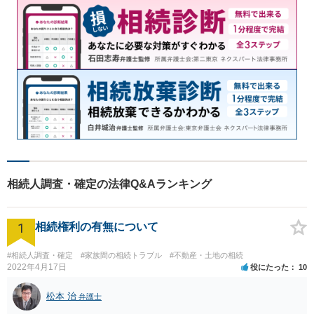
相続人調査・確定の法律Q&Aランキング
1
相続権利の有無について
#相続人調査・確定
#家族間の相続トラブル
#不動産・土地の相続
2022年4月17日
役にたった
10
松本 治
弁護士