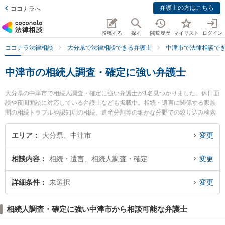
弁護士の方はこちら
ココナラへ
投稿する
探す
閲覧履歴
マイリスト
ログイン
ココナラ法律相談
大分県で法律相談できる弁護士
中津市で法律相談で
中津市の相続人調査・確定に強い弁護士
大分県の中津市で相続人調査・確定に強い弁護士が1名見つかりました。休日面
談や夜間面談に対応している弁護士なども掲載中。相続・遺言に関係する家族
間の相続トラブルや認知症の相続、遺産分割等の細かな分野での絞り込み検索
もでき便利です。特に神本法律事務所の神本 博雅弁護士のプロフィール情報や
弁護士費用、強みなどが注目されています。『中津市で土日や夜間に発生した
エリア
大分県、中津市
変更
相続人調査・確定のトラブルを今すぐに弁護士に相談したい』『相続人調査・
確定のトラブル解決の実績豊富な近くの弁護士を検索したい』『初回相談無料
相談内容
相続・遺言、相続人調査・確定
変更
で相続人調査・確定を法律相談できる中津市内の弁護士に相談予約したい』な
どでお困りの相談者さんにおすすめです。
詳細条件
未選択
変更
相続人調査・確定に強い中津市から相談可能な弁護士