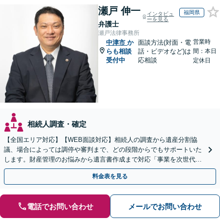
瀬戸 伸一
福岡県
インタビュ
ーを見る
弁護士
瀬戸法律事務所
営業時
中津市
か
面談方法(対面・電
らも相談
話・ビデオなど)は
間：本日
受付中
応相談
定休日
相続人調査・確定
【全国エリア対応】【WEB面談対応】相続人の調査から遺産分割協
議、場合によっては調停や審判まで、どの段階からでもサポートいた
します。財産管理のお悩みから遺言書作成まで対応「事業を次世代に
引き継ぐ安心の事業承継をサポート」【完全個室相談】
料金表を見る
電話でお問い合わせ
メールでお問い合わせ