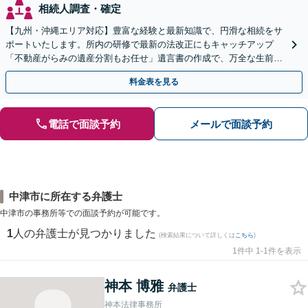
相続人調査・確定
【九州・沖縄エリア対応】豊富な経験と最新知識で、円滑な相続をサ
ポートいたします。所内の研修で最新の法改正にもキャッチアップ
「不動産がらみの遺産分割もお任せ」遺言書の作成で、万全な生前対
策をおこないましょう【夜間・休日面談可】
料金表を見る
電話で面談予約
メールで面談予約
中津市に所在する弁護士
中津市の事務所等での面談予約が可能です。
1
人の弁護士が見つかりました
(検索結果について詳しくは
こちら
)
1件中 1-1件を表示
神本 博雅
弁護士
神本法律事務所