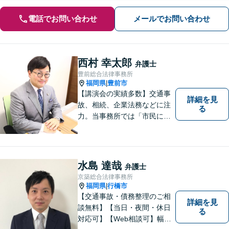
電話でお問い合わせ
メールでお問い合わせ
西村 幸太郎
弁護士
豊前総合法律事務所
福岡県
豊前市
|
【講演会の実績多数】交通事
詳細を見
故、相続、企業法務などに注
る
力。当事務所では「市民に力
を」をモットーに弁護活動を
行なっております。ご依頼者
さまが前向きに人生を歩んで
いけるよう、全力でサポート
水島 達哉
弁護士
します。お気軽にご相談くだ
京築総合法律事務所
さい【休日面談可】【完全個
福岡県
行橋市
|
室】
【交通事故・債務整理のご相
詳細を見
談無料】【当日・夜間・休日
る
対応可】【Web相談可】幅広