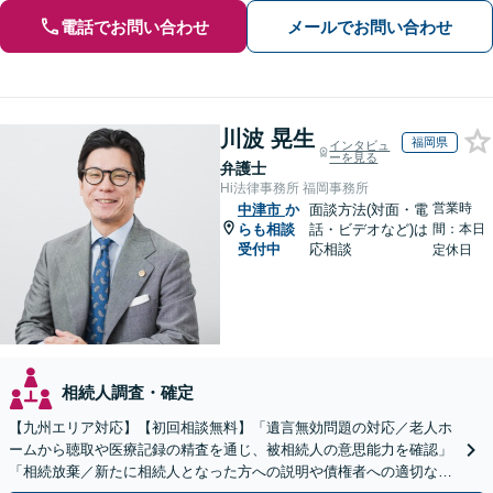
電話でお問い合わせ
メールでお問い合わせ
川波 晃生
福岡県
インタビュ
ーを見る
弁護士
Hi法律事務所 福岡事務所
営業時
中津市
か
面談方法(対面・電
らも相談
話・ビデオなど)は
間：本日
受付中
応相談
定休日
相続人調査・確定
【九州エリア対応】【初回相談無料】「遺言無効問題の対応／老人ホ
ームから聴取や医療記録の精査を通じ、被相続人の意思能力を確認」
「相続放棄／新たに相続人となった方への説明や債権者への適切な対