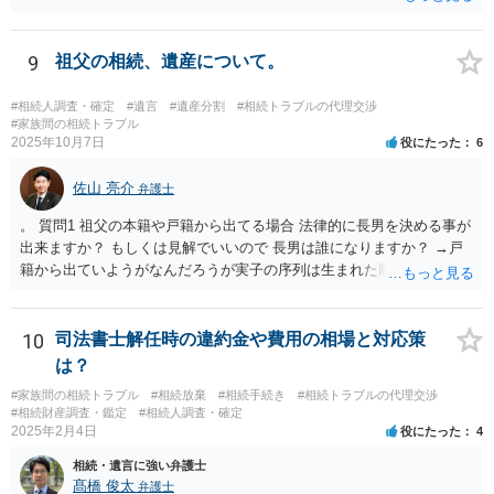
の取り分です。）。 Ｘ，Ｙ，Ｚ（またＺの子）はそれぞれ３分の１ず
つの相続分を有していますので， そのことを前提として，遺産分割協
議をすることになります（必ずしも３分の１ずつにしなくても，合意
9
祖父の相続、遺産について。
ができれば構いません。）。 今後の対応としては， ①伯母さんの相続
財産（遺産）の全容を整理する（預貯金，有価証券，不動産等の有無
#相続人調査・確定
#遺言
#遺産分割
#相続トラブルの代理交渉
を調べることになります。） ②相続財産に照らし，相続税の申告の準
#家族間の相続トラブル
2025年10月7日
役にたった
6
備をする（税理士の先生にご相談ください。） ③遺産分割協議をする
（ご本人同士で行っても構いませんし，弁護士に相談することもよろ
佐山 亮介
しいと思います。） ことになります。
弁護士
。 質問1 祖父の本籍や戸籍から出てる場合 法律的に長男を決める事が
出来ますか？ もしくは見解でいいので 長男は誰になりますか？ →戸
籍から出ていようがなんだろうが実子の序列は生まれた順ですから、
先方が後から生まれたならばお父様がお祖父様の長男です。 質問2 遺
書が腹違いの長男に向けてある場合 書かれてる内容が最優先にされる
のですか？ →遺書というのが、法律上の遺言の形式を守っている限り
10
司法書士解任時の違約金や費用の相場と対応策
はそのとおりです。 質問3 父が腹違いの長男に法律的に優位になれそ
は？
うな事はありますか？ →遺言が有効な場合、優位に立つことはできま
#家族間の相続トラブル
#相続放棄
#相続手続き
#相続トラブルの代理交渉
せんが、お祖父様が認知症であるなどの「遺言が作れないはずの事
#相続財産調査・鑑定
#相続人調査・確定
情」があるならば①遺言無効確認の訴えを起こすのは一つの手です。
2025年2月4日
役にたった
4
それができない場合は②遺留分侵害額請求で争うほかありません。 質
相続・遺言に強い弁護士
問4 相続トラブルの代理交渉は可能でしょうか。 →一般論としては可
髙橋 俊太
弁護士
能ですが、お伺いする内容ですとお祖父様が亡くなられた後に動くこ