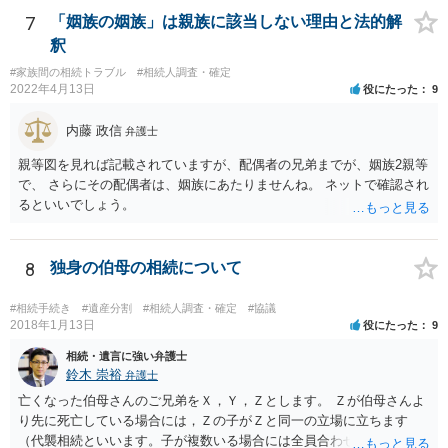
7
「姻族の姻族」は親族に該当しない理由と法的解
釈
#家族間の相続トラブル
#相続人調査・確定
2022年4月13日
役にたった
9
内藤 政信
弁護士
親等図を見れば記載されていますが、配偶者の兄弟までが、姻族2親等
で、 さらにその配偶者は、姻族にあたりませんね。 ネットで確認され
るといいでしょう。
8
独身の伯母の相続について
#相続手続き
#遺産分割
#相続人調査・確定
#協議
2018年1月13日
役にたった
9
相続・遺言に強い弁護士
鈴木 崇裕
弁護士
亡くなった伯母さんのご兄弟をＸ，Ｙ，Ｚとします。 Ｚが伯母さんよ
り先に死亡している場合には，Ｚの子がＺと同一の立場に立ちます
（代襲相続といいます。子が複数いる場合には全員合わせてＺと同一