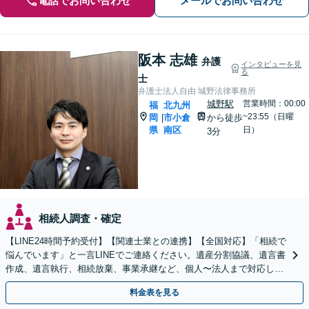
電話でお問い合わせ
メールでお問い合わせ
阪本 志雄
弁護
インタビューを見
る
士
弁護士法人自由 城野法律事務所
城野駅
営業時間：00:00
福
北九州
~23:55（日曜
岡
市小倉
から徒歩
|
県
南区
日）
3分
相続人調査・確定
【LINE24時間予約受付】【関連士業との連携】【全国対応】「相続で
悩んでいます」と一言LINEでご連絡ください。遺産分割協議、遺言書
作成、遺言執行、相続放棄、事業承継など、個人〜法人まで対応しま
す。関連士業との連携でワンストップ解決！
料金表を見る