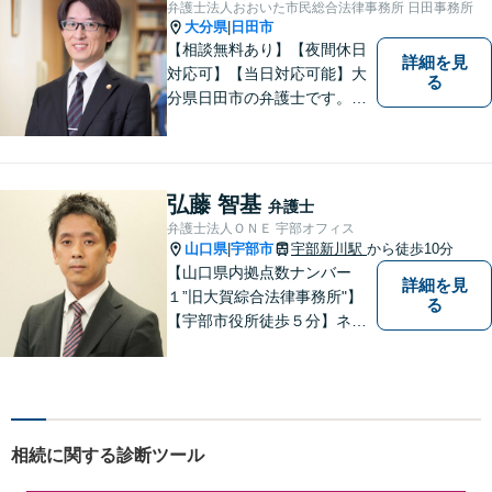
弁護士法人おおいた市民総合法律事務所 日田事務所
産分割、遺留分】では難事案
大分県
日田市
|
の解決実績も。
【相談無料あり】【夜間休日
詳細を見
対応可】【当日対応可能】大
る
分県日田市の弁護士です。離
婚・不動産・建築問題に注力
しています。是非一度ご相談
ください。
弘藤 智基
弁護士
弁護士法人ＯＮＥ 宇部オフィス
山口県
宇部市
宇部新川駅
から徒歩10分
|
【山口県内拠点数ナンバー
詳細を見
１”旧大賀綜合法律事務所"】
る
【宇部市役所徒歩５分】ネッ
トワークを活かし、寄り添い
ながらサポートをいたしま
す。お困りの方はお気軽にご
相談ください。
相続に関する診断ツール