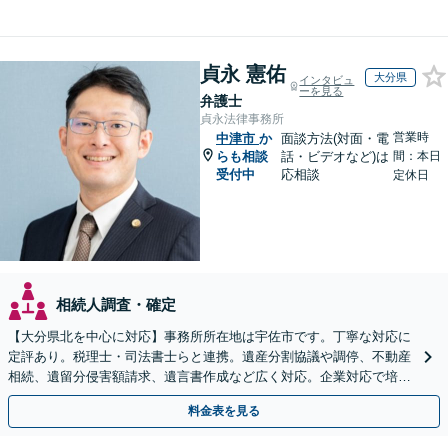
貞永 憲佑
大分県
インタビュ
ーを見る
弁護士
貞永法律事務所
営業時
中津市
か
面談方法(対面・電
らも相談
話・ビデオなど)は
間：本日
受付中
応相談
定休日
相続人調査・確定
【大分県北を中心に対応】事務所所在地は宇佐市です。丁寧な対応に
定評あり。税理士・司法書士らと連携。遺産分割協議や調停、不動産
相続、遺留分侵害額請求、遺言書作成など広く対応。企業対応で培っ
た根回し・交渉力で円滑な解決を全力でサポートいたします
料金表を見る