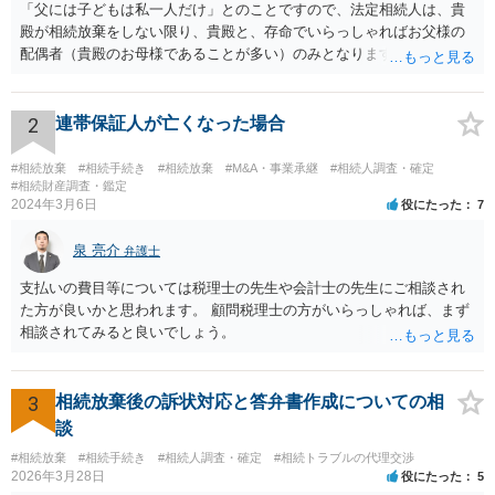
「父には子どもは私一人だけ」とのことですので、法定相続人は、貴
殿が相続放棄をしない限り、貴殿と、存命でいらっしゃればお父様の
配偶者（貴殿のお母様であることが多い）のみとなります。遺言がな
い限り、「次男」（お父様の弟）らの相続権は発生しません。
2
連帯保証人が亡くなった場合
#相続放棄
#相続手続き
#相続放棄
#M&A・事業承継
#相続人調査・確定
#相続財産調査・鑑定
2024年3月6日
役にたった
7
泉 亮介
弁護士
支払いの費目等については税理士の先生や会計士の先生にご相談され
た方が良いかと思われます。 顧問税理士の方がいらっしゃれば、まず
相談されてみると良いでしょう。
3
相続放棄後の訴状対応と答弁書作成についての相
談
#相続放棄
#相続手続き
#相続人調査・確定
#相続トラブルの代理交渉
2026年3月28日
役にたった
5