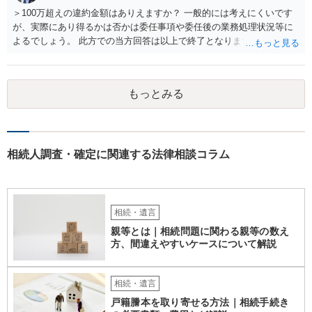
とになるでしょう。
＞100万超えの違約金額はありえますか？ 一般的には考えにくいです
が、実際にあり得るかは否かは委任事項や委任後の業務処理状況等に
よるでしょう。 此方での当方回答は以上で終了となりますが、参考に
なりましたら幸いです。
もっとみる
相続人調査・確定に関連する法律相談コラム
相続・遺言
親等とは｜相続問題に関わる親等の数え
方、間違えやすいケースについて解説
相続・遺言
戸籍謄本を取り寄せる方法｜相続手続き