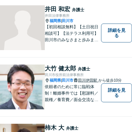
がら、迅速に解決まで導きま
す。英語対応OK！【専用駐車
井田 和宏
弁護士
場あり】
井田法律事務所
福岡県
田川市
|
【初回相談無料】【土日祝日
詳細を見
相談可】【法テラス利用可】
る
田川市のみなさまと歩みま
す。借金で困っている方など
どんな問題でも迅速かつ丁寧
な対応、良質な法的サービス
の提供をモットーとする事務
大竹 健太郎
弁護士
所です。
田川市役所前法律事務所
福岡県
田川市
田川伊田駅
から徒歩10分
|
依頼者のために常に臨戦体
詳細を見
制！離婚事件では【慰謝料／
る
親権／養育費／面会交流な
ど】豊富な経験活かし最善の
解決を、刑事事件にも対応！
【面会・接見、身体拘束解放
活動、示談活動】を基本に迅
柿木 大
弁護士
速対応。相続事案【遺言、遺