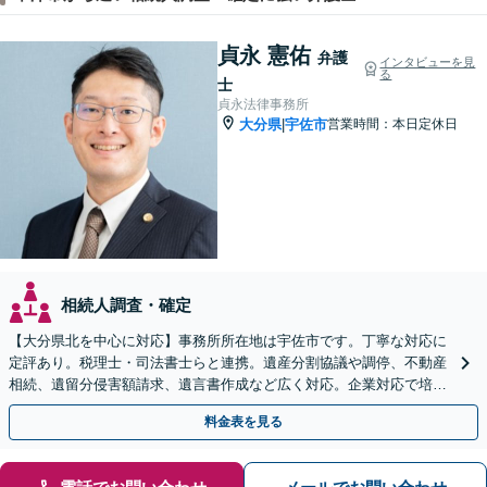
貞永 憲佑
弁護
インタビューを見
る
士
貞永法律事務所
大分県
宇佐市
営業時間：本日定休日
|
相続人調査・確定
【大分県北を中心に対応】事務所所在地は宇佐市です。丁寧な対応に
定評あり。税理士・司法書士らと連携。遺産分割協議や調停、不動産
相続、遺留分侵害額請求、遺言書作成など広く対応。企業対応で培っ
た根回し・交渉力で円滑な解決を全力でサポートいたします
料金表を見る