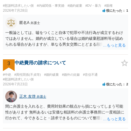
#慰謝料請求したい側
#内縁関係・事実婚
#婚約破棄
#DV・暴力
#親権
2026年7月28日
役にたった
1
匿名A
弁護士
一般論としては、嘘をつくこと自体で犯罪や不法行為が成立するわけ
ではありません。婚約が成立している場合は婚約破棄慰謝料等が認め
られる場合がありますが、単なる男女交際にとどまる段階の場合、独
身偽装その他貞操権侵害事案は別として、信頼関係破壊行為について
慰謝料は生じないことが多いと思われます。 お怒りはごもっともです
が、仮に交際を進めたとしても後に相手を信頼できなくなる可能性が
3
中絶費用の請求について
高かったということですので、むしろ結婚しなくてよかったと割り切
って、交際を終わらせるのがよいと思います。
#中絶
#異性関係(不貞等)
#婚約破棄
#婚外の妊娠
#音信不通
#慰謝料請求したい側
2026年7月23日
役にたった
2
正木 友啓
弁護士
間に弁護士を入れると、費用対効果の観点から損になってしまう可能
性があります 無料あるいは安価な相談料の弁護士事務所に一度相談に
行かれて、今できること・請求できるものについて整理されるのがよ
いかと思います