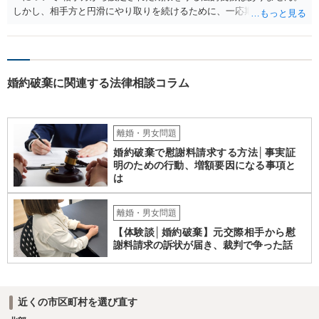
しかし、相手方と円滑にやり取りを続けるために、一応期限を守って
連絡を取ることもあり得ます。 弁護士に相談してから連絡をしたい
が、期限を守らないのもご不安という場合には、「弁護士に相談して
から連絡するので少々お待ちください」という旨の連絡を入れておく
こともあります。 ２について 求償権の請求と婚約破棄の慰謝料請求
婚約破棄に関連する法律相談コラム
は、法的には別の議論ではありますが、事実上の繋がりがないわけで
はありません。 例えば、既婚者であるにもかかわらず、結婚するとい
うことを匂わせて不貞関係になったというような場合には、求償権の
負担割合が高くなり、婚約破棄の慰謝料も払う必要が生じるという可
離婚・男女問題
能性もないわけではありません。 ただし、法律上重婚は認められてい
婚約破棄で慰謝料請求する方法│事実証
ないので、既婚者同士の婚約が成立するかといわれると、成立しない
明のための行動、増額要因になる事項と
と判断される可能性の方が高いと思われます。 ３について 和解をする
は
際には、清算条項という定めを設けることがほとんどです。 清算条項
を定めることによって、「これをもってお互いに今後一切請求しな
い」ことを双方が誓約することになります。 上記はあくまでも一般論
離婚・男女問題
としての回答となります。 詳細なご事情をお伺いすればより適切な回
【体験談│婚約破棄】元交際相手から慰
答ができるかと存じます。 弁護士に相談すべき事案かと存じますの
謝料請求の訴状が届き、裁判で争った話
で、お早めにご相談されることをお勧めいたします。
近くの市区町村を選び直す