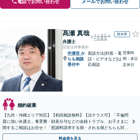
電話でお問い合わせ
メールでお問い合わせ
髙瀬 真哉
熊本県
インタビュ
ーを見る
弁護士
田迎法律事務所
営業時
中津市
か
面談方法(対面・電
らも相談
話・ビデオなど)は
間：本日
受付中
応相談
定休日
婚約破棄
【九州・沖縄エリア対応】【初回相談無料】【法テラス可】「不倫問
題に強い弁護士」養育費・財産分与などの金銭トラブル、お子さまに
関するご相談はお任せ！「慰謝料請求する側・される側どちらも対応
可」【子連れ相談可】【休日・夜間相談可】【駐車場あり】
料金表を見る