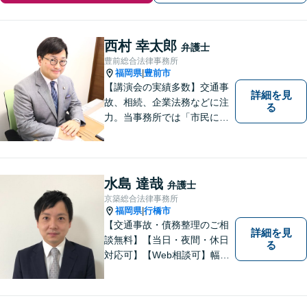
西村 幸太郎
弁護士
豊前総合法律事務所
福岡県
豊前市
|
【講演会の実績多数】交通事
詳細を見
故、相続、企業法務などに注
る
力。当事務所では「市民に力
を」をモットーに弁護活動を
行なっております。ご依頼者
さまが前向きに人生を歩んで
いけるよう、全力でサポート
水島 達哉
弁護士
します。お気軽にご相談くだ
京築総合法律事務所
さい【休日面談可】【完全個
福岡県
行橋市
|
室】
【交通事故・債務整理のご相
詳細を見
談無料】【当日・夜間・休日
る
対応可】【Web相談可】幅広
い事件を取り扱ってまいりま
した。お気軽にご相談くださ
い。