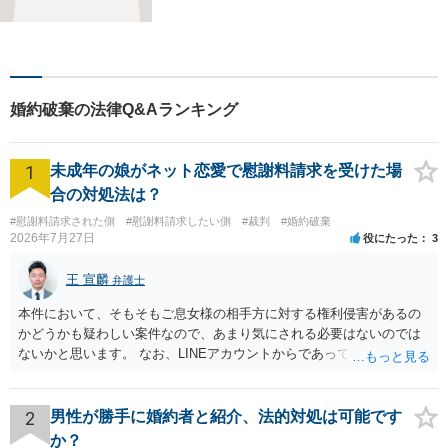
婚約破棄の法律Q&Aランキング
1
未成年の娘がネット恋愛で慰謝料請求を受けた場
合の対処法は？
#慰謝料請求された側
#慰謝料請求したい側
#裁判
#婚約破棄
2026年7月27日
役にたった
3
王 宣麟
弁護士
本件において、そもそもご息女様の相手方に対する権利侵害があるの
かどうかも疑わしい案件なので、あまり気にされる必要はないのでは
ないかと思います。 なお、LINEアカウントからであっても、そこに紐
づけられた電話番号の開示→携帯電話会社から氏名・住所が開示され
るパターンはありえるものの、本件のような精神的損害が発生したと
明確にいえないような案件において開示がなされる可能性も低いので
2
男性が勝手に婚約者と紹介、法的対処は可能です
はないかと推察します。
か？