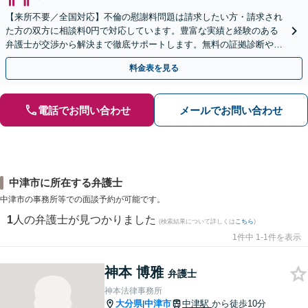
【来所不要／全国対応】不倫の慰謝料問題は請求したい方・請求され
た方の双方に相談料0円で対応しています。豊富な実績と経験のある
弁護士が交渉から解決まで徹底サポートします。無料の証拠診断や着
手金の返還保証もありますので安心してご相談ください。
料金表を見る
電話でお問い合わせ
メールでお問い合わせ
中津市に所在する弁護士
中津市の事務所等での面談予約が可能です。
1
人の弁護士が見つかりました
(検索結果について詳しくは
こちら
)
1件中 1-1件を表示
神本 博雅
弁護士
神本法律事務所
大分県
中津市
中津駅
から徒歩10分
|