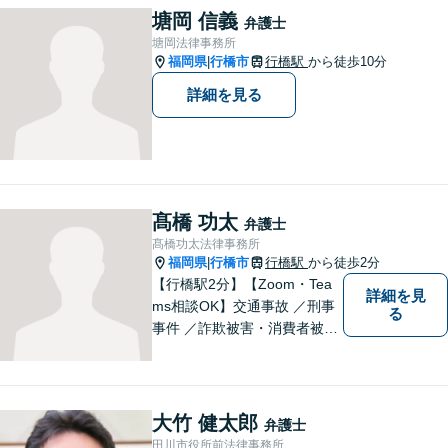
塘岡 信義
弁護士
塘岡法律事務所
福岡県
行橋市
行橋駅
から徒歩10分
|
詳細を見る
髙橋 功太
弁護士
髙橋功太法律事務所
福岡県
行橋市
行橋駅
から徒歩2分
|
【行橋駅2分】【Zoom・Tea
詳細を見
ms相談OK】交通事故 ／刑事
る
事件 ／詐欺被害・消費者被害
ならお任せください！常に依
頼者様との意思疎通を図りな
がら、迅速に解決まで導きま
す。英語対応OK！【専用駐車
大竹 健太郎
弁護士
場あり】
田川市役所前法律事務所