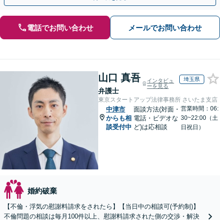
電話でお問い合わせ
メールでお問い合わせ
山口 真吾
埼玉県
インタビュ
ーを見る
弁護士
東京スタートアップ法律事務所 さいたま支店
営業時間：06:
中津市
面談方法(対面・
からも相
電話・ビデオな
30~22:00（土
談受付中
ど)は応相談
日祝日）
婚約破棄
【不倫・浮気の慰謝料請求をされたら】【当日中の相談可(予約制)】
不倫問題の相談は毎月100件以上、慰謝料請求された側の交渉・解決