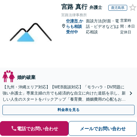
宮路 真行
弁護士
鹿児島県
宮路法律事務所
営業時
中津市
か
面談方法(対面・電
らも相談
話・ビデオなど)は
間：本日
受付中
応相談
定休日
婚約破棄
【九州・沖縄エリア対応】【WEB面談対応】「モラハラ・DV問題に
強い弁護士」専業主婦の方でも経済的な自立に向けた道筋を示し、新
しい人生のスタートをバックアップ「養育費、婚姻費用の心配もお任
せ」経営者特有の離婚問題に対応【休日・夜間相談可】
料金表を見る
電話でお問い合わせ
メールでお問い合わせ