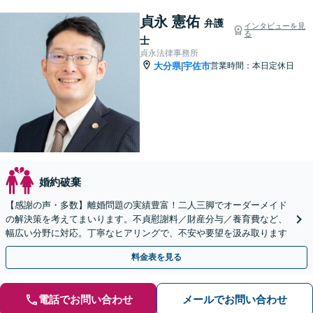
貞永 憲佑
弁護
インタビューを見
る
士
貞永法律事務所
大分県
宇佐市
営業時間：本日定休日
|
婚約破棄
【感謝の声・多数】離婚問題の実績豊富！二人三脚でオーダーメイド
の解決策を考えてまいります。不貞慰謝料／財産分与／養育費など、
幅広い分野に対応。丁寧なヒアリングで、不安や要望を汲み取ります
料金表を見る
電話でお問い合わせ
メールでお問い合わせ