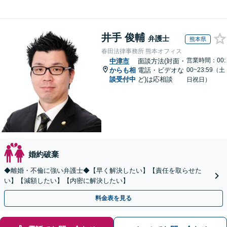
井手 俊輔
弁護士
熊本県
春田法律事務所 熊本オフィス
営業時間：00:
中津市
面談方法(対面・
からも相
電話・ビデオな
00~23:59（土
談受付中
ど)は応相談
日祝日）
婚約破棄
◆離婚・不倫に強い弁護士◆【早く解決したい】【責任を取らせた
い】【減額したい】【内密に解決したい】
料金表を見る