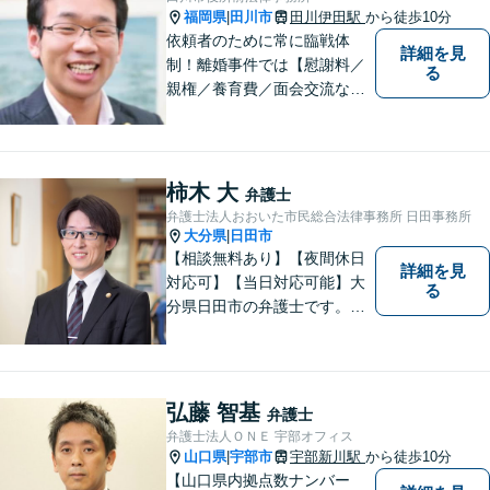
福岡県
田川市
田川伊田駅
から徒歩10分
|
依頼者のために常に臨戦体
詳細を見
制！離婚事件では【慰謝料／
る
親権／養育費／面会交流な
ど】豊富な経験活かし最善の
解決を、刑事事件にも対応！
【面会・接見、身体拘束解放
活動、示談活動】を基本に迅
柿木 大
弁護士
速対応。相続事案【遺言、遺
弁護士法人おおいた市民総合法律事務所 日田事務所
産分割、遺留分】では難事案
大分県
日田市
|
の解決実績も。
【相談無料あり】【夜間休日
詳細を見
対応可】【当日対応可能】大
る
分県日田市の弁護士です。離
婚・不動産・建築問題に注力
しています。是非一度ご相談
ください。
弘藤 智基
弁護士
弁護士法人ＯＮＥ 宇部オフィス
山口県
宇部市
宇部新川駅
から徒歩10分
|
【山口県内拠点数ナンバー