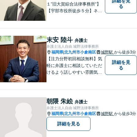
詳細を見
１”旧大賀綜合法律事務所"】
る
【宇部市役所徒歩５分】ネッ
トワークを活かし、寄り添い
ながらサポートをいたしま
す。お困りの方はお気軽にご
相談ください。
末安 陸斗
弁護士
弁護士法人自由 城野法律事務所
福岡県
北九州市小倉南区
城野駅
から徒歩3分
|
【注力分野初回相談無料】気
詳細を見
軽に弁護士に相談していただ
る
けるよう話しやすい雰囲気を
作り、相談者さまのお悩みに
寄り添うことを大切にしてお
ります。お困りごとがあれ
ば、些細なことでもお気軽に
朝隈 朱絵
弁護士
お問い合わせください。
弁護士法人自由 城野法律事務所
福岡県
北九州市小倉南区
城野駅
から徒歩3分
|
詳細を見る