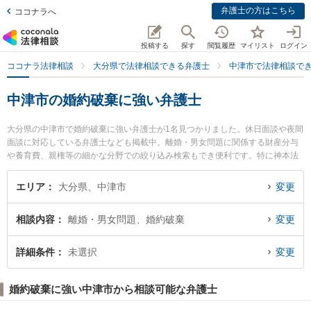
弁護士の方はこちら
ココナラへ
投稿する
探す
閲覧履歴
マイリスト
ログイン
ココナラ法律相談
大分県で法律相談できる弁護士
中津市で法律相談で
中津市の婚約破棄に強い弁護士
大分県の中津市で婚約破棄に強い弁護士が1名見つかりました。休日面談や夜間
面談に対応している弁護士なども掲載中。離婚・男女問題に関係する財産分与
や養育費、親権等の細かな分野での絞り込み検索もでき便利です。特に神本法
律事務所の神本 博雅弁護士のプロフィール情報や弁護士費用、強みなどが注目
されています。『中津市で土日や夜間に発生した婚約破棄のトラブルを今すぐ
エリア
大分県、中津市
変更
に弁護士に相談したい』『婚約破棄のトラブル解決の実績豊富な近くの弁護士
を検索したい』『初回相談無料で婚約破棄を法律相談できる中津市内の弁護士
相談内容
離婚・男女問題、婚約破棄
変更
に相談予約したい』などでお困りの相談者さんにおすすめです。
詳細条件
未選択
変更
婚約破棄に強い中津市から相談可能な弁護士