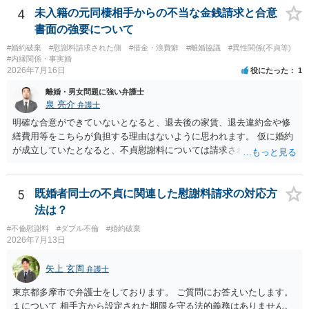
4
未入籍の元同棲相手からの不当な金銭請求と合意
書面の強要について
#婚約破棄
#慰謝料請求された側
#借金・浪費癖
#離婚協議
#異性関係(不貞等)
#内縁関係・事実婚
2026年7月16日
役にたった
1
離婚・男女問題に強い弁護士
泉 亮介
弁護士
明確な合意ができていないとなると、退去後の家賃、退去違約金や修
繕費用等をこちらが負担する理由はないように思われます。 仮に婚約
が成立していたとなると、不貞慰謝料については請求される可能性が
あるため検討しておく必要があるでしょう。 弁護士を立てる予定であ
れば早めに弁護士に相談し、弁護士から回答をさせると良いでしょ
う。
5
既婚者同士の不貞に関連した慰謝料請求の対応方
法は？
#不倫慰謝料
#ダブル不倫
#婚約破棄
2026年7月13日
矢上 玄周
弁護士
東京都多摩市で弁護士をしております。 ご質問にお答えいたします。
１について 相手方から設定された期限を守る法的義務はありません。