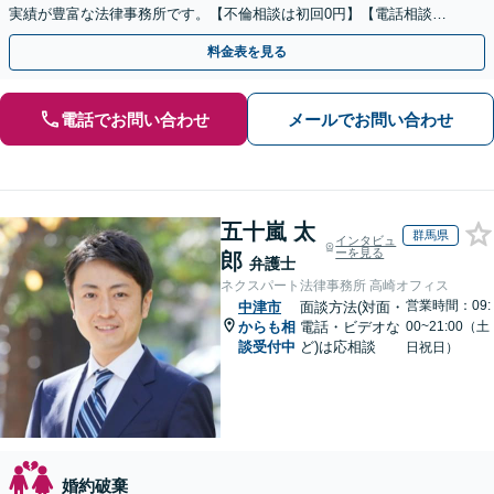
実績が豊富な法律事務所です。【不倫相談は初回0円】【電話相談で
ご契約まで対応可/来所不要】
料金表を見る
電話でお問い合わせ
メールでお問い合わせ
五十嵐 太
群馬県
インタビュ
ーを見る
郎
弁護士
ネクスパート法律事務所 高崎オフィス
営業時間：09:
中津市
面談方法(対面・
からも相
電話・ビデオな
00~21:00（土
談受付中
ど)は応相談
日祝日）
婚約破棄