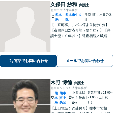
久保田 紗和
弁護士
熊本中央法律事務所
熊本
熊本市中央
営業時間：本日定休
|
県
区
日
【「京町柳川」バス停より徒歩1分】
【夜間休日対応可能（要予約）】【弁
護士歴１０年以上】遺産相続／離婚・
男女問題／労働問題などの分野に対応
可能。悩みを真剣に受け止め、共に闘
える弁護士であることを心がけていま
す。お気軽にご相談ください。
電話でお問い合わせ
メールでお問い合わせ
木野 博徳
弁護士
熊本セントラル法律事務所
上熊本駅
営業時間：11:00~
熊
熊本
21:00（土日祝
本
市中
から徒歩1
|
県
央区
日）
0分
【土日電話予約受付可】熊本市で相