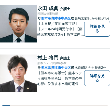
等の男女トラブル、③顧問弁
護の３つの分野に力を注ぐ弁
永田 成眞
弁護士
護士】
河津法律事務所
熊本県
熊本市中央区
藤崎宮前駅
から徒歩3分
|
【土日祝／夜間面談可能】
詳細を見
【メール24時間受付中】【藤
る
崎宮前駅徒歩3分】熊本県内及
び周辺地域から法律相談受付
中です。交通事故・男女関係
等の問題から、刑事、経営者
の方の契約関係トラブルまで
村上 将門
弁護士
幅広くご相談いただいており
熊本シティ法律事務所
ます。お気軽にご相談くださ
熊本県
熊本市中央区
水道町駅
から徒歩2分
|
い。
【熊本市の弁護士】熊本シテ
詳細を見
ィ法律事務所は、熊本市の中
る
心部に位置する水道町電停よ
り徒歩2分。 お客様の要望に
沿う方法・内容を重視した法
的サービスをご提供いたしま
す。