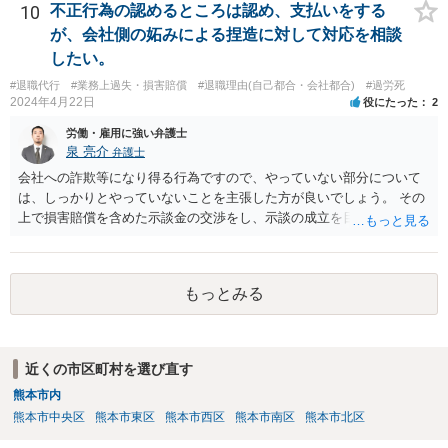
ロフィールのリンクから飛べます。 ご参考になれば幸いです。
10
不正行為の認めるところは認め、支払いをする
が、会社側の妬みによる捏造に対して対応を相談
したい。
#退職代行
#業務上過失・損害賠償
#退職理由(自己都合・会社都合)
#過労死
2024年4月22日
役にたった
2
労働・雇用に強い弁護士
泉 亮介
弁護士
会社への詐欺等になり得る行為ですので、やっていない部分について
は、しっかりとやっていないことを主張した方が良いでしょう。 その
上で損害賠償を含めた示談金の交渉をし、示談の成立を目指す必要が
あるでしょう。
もっとみる
近くの市区町村を選び直す
熊本市内
熊本市中央区
熊本市東区
熊本市西区
熊本市南区
熊本市北区