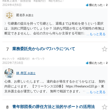
#業務上過失・損害賠償
#退職代行
#給与未払い
2024年4月6日
役にたった
2
匿名B
弁護士
〉引継書の提出を持って引継とし、退職までは有給を使うという選択
は、法的に問題ないでしょうか？ 法的な問題が生じる可能性の有無は
断定できませんし、会社の方から何らか主張する可能性はあります。
しかし、現実に損害賠償責任を負うことは、ほとんど考えられませ
ん。 それよりも、書いておられる事情がある場合は、いつ、どのよう
な方法で、退職の意思及び退職日まで全日有給休暇を使用することを
7
業務委託先からのパワハラについて
会社に伝えるかが、問題になるかもしれないです。 場合よっては退職
代行の利用などもご検討なさってください。
#セクハラ
#退職代行
#パワハラ
2022年7月16日
役にたった
2
林 孝匡
弁護士
心痛、お察しいたします...。 違約金が発生するかどうかなどは、 契約
内容によります。 【フリーランス110番】 https://freelance110.jp ↑ 東
京弁護士会が運営しています。 無料で相談できます。 一度、ご相談す
ることを検討してみてください。 かりに違約金が発生するとしても、
「パワハラしてたよね」という材料で 減額交渉も可能かもしれませ
ん。
8
青年部団長の辞任方法と法的サポートの活用法