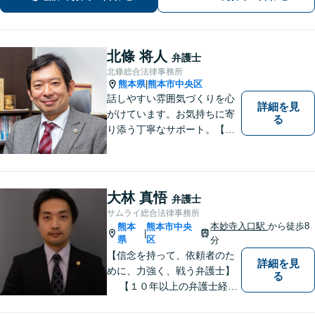
を生かし、依頼者に寄り添った強いパ
ートナーになります【税理士資格あ
り】
北條 将人
弁護士
北條総合法律事務所
熊本県
熊本市中央区
|
話しやすい雰囲気づくりを心
詳細を見
がけています。お気持ちに寄
る
り添う丁寧なサポート。【借
金・債務整理】将来を見据え
た最善策をご提案【労働・雇
用】証拠集めから手厚くサポ
ート。企業からのご相談も承
大林 真悟
弁護士
ります【交通事故】弁護士費
サムライ総合法律事務所
用特約の利用可【夜間・休日
本妙寺入口駅
から徒歩8
熊本
熊本市中央
|
面談可】
県
区
分
【信念を持って、依頼者のた
詳細を見
めに、力強く、戦う弁護士】
る
【１０年以上の弁護士経
験】 【①交通事故、②離婚