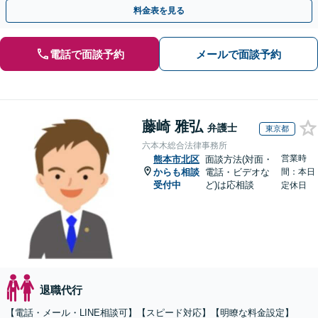
決へと進めます。
料金表を見る
電話で面談予約
メールで面談予約
藤崎 雅弘
弁護士
東京都
六本木総合法律事務所
営業時
熊本市北区
面談方法(対面・
からも相談
電話・ビデオな
間：本日
受付中
ど)は応相談
定休日
退職代行
【電話・メール・LINE相談可】【スピード対応】【明瞭な料金設定】