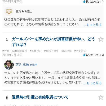
2024年2月26日
役にたった
1
匿名A
弁護士
役員登録の解除が何かに影響するとは思われません。 あとは持分があ
るのであれば、そちらの処理も検討なさってください。
5
ガールズバーを辞めたいが損害賠償が怖い、どう
すれば？
#労働・雇用契約違反
#退職代行
#業務上過失・損害賠償
#労災対応
2025年2月18日
役にたった
3
西谷 拓哉
弁護士
一人での対応が怖ければ、弁護士に退職の代理交渉手続きを依頼する
という手もあるかと思います。 一度、まずは弁護士会や個々の弁護士
の実施する労働法律相談を受けられるとよいと思います。
6
退職時の引継と有給取得について