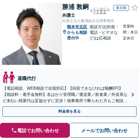
勝浦 敦嗣
東京都
インタビュ
ーを見る
弁護士
弁護士法人勝浦総合法律事務所
営業時
熊本市北区
面談方法(対面・
からも相談
電話・ビデオな
間：本日
受付中
ど)は応相談
定休日
退職代行
【電話相談、WEB相談で全国対応】【回収できなければ報酬0円】
【相談料・着手金無料】名ばかり管理職／運送業／飲食業／外資系な
ど未払い残業代は妥協せずに交渉！他事務所で断られた方もご相談く
ださい。【解決事例が豊富】土曜日も電話受付しています
料金表を見る
電話でお問い合わせ
メールでお問い合わせ