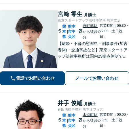
宮﨑 零生
弁護士
東京スタートアップ法律事務所 熊本支店
通町筋駅
営業時間：06:30~
熊
熊本
22:00（土日祝
本
市中
から徒歩2
|
県
央区
日）
分
【離婚・不倫の慰謝料・刑事事件(加害
者側)・交通事故など】東京スタートア
ップ法律事務所は国内29拠点体制で全
国対応！【ご自宅からの電話相談にも
対応(法律相談は完全予約制)】各分野で
専門性の高い弁護士が寄り添い解決を
電話でお問い合わせ
メールでお問い合わせ
サポートします。
井手 俊輔
弁護士
春田法律事務所 熊本オフィス
水道町駅
営業時間：00:00~
熊
熊本
23:59（土日祝
本
市中
から徒歩2
|
県
央区
日）
分