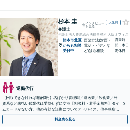
杉本 圭
大阪府
インタビュー
を見る
弁護士
弁護士法人勝浦総合法律事務所 大阪オフィス
営業時
熊本市北区
面談方法(対面・
からも相談
電話・ビデオな
間：本日
受付中
ど)は応相談
定休日
退職代行
【回収できなければ報酬0円】名ばかり管理職／運送業／飲食業／外
資系など未払い残業代は妥協せずに交渉【相談料・着手金無料】タイ
ムカードがない方、他の有効な証拠についてアドバイス。他事務所で
断られた方もご相談ください。あなたの権利を守ります！
料金表を見る