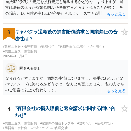
民法627条2項の規定を強行規定と解釈するかどうかによりますが、通
常は法律のほうが就業規則より優先すると考えられることが多く、そ
の場合、1か月前の申し出が必要とされるケースでも2週間前の退職予
告で退職の効果が生じると考えられます。 もっとも、退職1か月前の
申し出は世間のあらゆる業種で広く採用されたルールであり、それ自
体が不合理と判断されるようなものではないため、就業規則・退職金
3
キャバクラ退職後の損害賠償請求と同業禁止の合
規程において「正当な理由なく会社の承認を得ずに退職した場合や引
法性は？
継ぎを行わずに退職した場合に退職金を減額ないし不支給とする」旨
#業務上過失・損害賠償
#退職代行
#退職理由(自己都合・会社都合)
の条項が設けられている場合、その制約を受けることは考えられま
#業務上過失・損害賠償
す。
2024年11月4日
匿名A
弁護士
なり得ると考えますが、個別の事情によりますし、相手のあることな
のでスムーズに終わるかどうかは、なんとも言えません。 私の方から
のご助言は以上で終わります。
4
"有限会社の損失賠償と返金請求に関する問い合
わせ"
#業務上過失・損害賠償
#家族間の相続トラブル
#退職代行
#給与未払い
#経営者・会社側
#相続トラブルの代理交渉