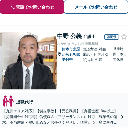
電話でお問い合わせ
メールでお問い合わせ
中野 公義
弁護士
福岡県
なかのきみよし法律事務所
営業時
熊本市北区
面談方法(対面・
からも相談
電話・ビデオな
間：本日
受付中
ど)は応相談
定休日
退職代行
【九州エリア対応】【労災事故】【元公務員】【弁護士歴10年以上】
【労働組合の対応可】労使双方（フリーランス）に対応。残業代の請
求、不当解雇・雇い止めなどお任せください。慎重かつ丁寧に事件解