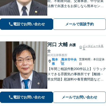
続、不動産問題、交通事故、中小企業
法務で弁護士をお探しなら熊本セント
ラル法律事務所(Tel: 096-288-2193)
へ。【LINE公式アカウント24時間予約
受付可】【休日・夜間相談可】
電話でお問い合わせ
メールで面談予約
河口 大輔
弁護
インタビューを見
る
士
銀河法律事務所
熊本
熊本市中央
営業時間：本日定休
|
県
区
日
【年間ご相談件数200件以上】リラック
スできる雰囲気の事務所です【離婚・
男女問題】慰謝料や養育費問題など
様々な事例に対応【交通事故】重度後
遺障害事案など解決実績多数あり【債
務・過払い金】債務問題にスピーディ
電話でお問い合わせ
メールでお問い合わせ
に対応。過払い金も多額の回収実績