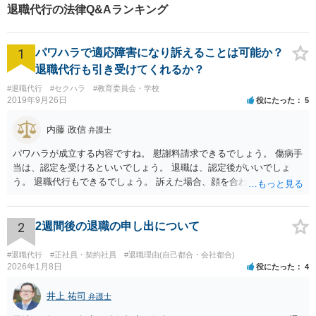
退職代行の法律Q&Aランキング
1
パワハラで適応障害になり訴えることは可能か？
退職代行も引き受けてくれるか？
#退職代行
#セクハラ
#教育委員会・学校
2019年9月26日
役にたった
5
内藤 政信
弁護士
パワハラが成立する内容ですね。 慰謝料請求できるでしょう。 傷病手
当は、認定を受けるといいでしょう。 退職は、認定後がいいでしょ
う。 退職代行もできるでしょう。 訴えた場合、顔を合わすことは、あ
るかもしれません。 そのときは、弁護士も一緒ですから、いまより恐
れは 減じて来るでしょう。
2
2週間後の退職の申し出について
#退職代行
#正社員・契約社員
#退職理由(自己都合・会社都合)
2026年1月8日
役にたった
4
井上 祐司
弁護士