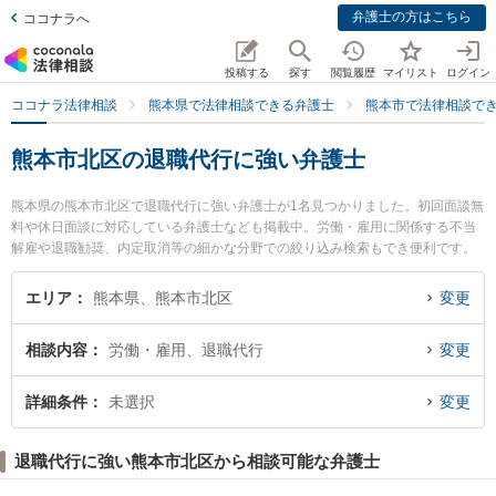
弁護士の方はこちら
ココナラへ
投稿する
探す
閲覧履歴
マイリスト
ログイン
ココナラ法律相談
熊本県で法律相談できる弁護士
熊本市で法律相談で
熊本市北区の退職代行に強い弁護士
熊本県の熊本市北区で退職代行に強い弁護士が1名見つかりました。初回面談無
料や休日面談に対応している弁護士なども掲載中。労働・雇用に関係する不当
解雇や退職勧奨、内定取消等の細かな分野での絞り込み検索もでき便利です。
特に熊本ひかり法律事務所の小玉 晃嗣弁護士のプロフィール情報や弁護士費
用、強みなどが注目されています。『熊本市北区で土日や夜間に発生した退職
エリア
熊本県、熊本市北区
変更
代行のトラブルを今すぐに弁護士に相談したい』『退職代行のトラブル解決の
実績豊富な近くの弁護士を検索したい』『初回相談無料で退職代行を法律相談
相談内容
労働・雇用、退職代行
変更
できる熊本市北区内の弁護士に相談予約したい』などでお困りの相談者さんに
おすすめです。
詳細条件
未選択
変更
退職代行に強い熊本市北区から相談可能な弁護士