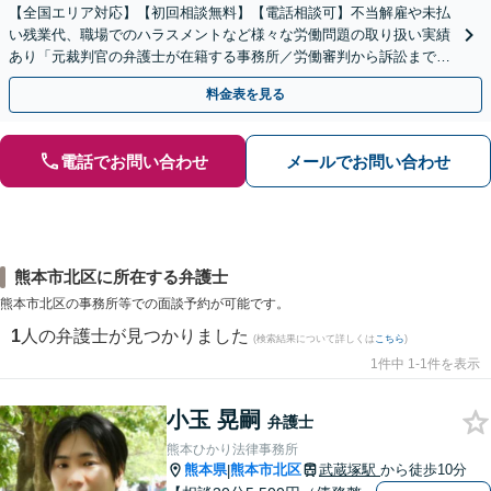
【全国エリア対応】【初回相談無料】【電話相談可】不当解雇や未払
い残業代、職場でのハラスメントなど様々な労働問題の取り扱い実績
あり「元裁判官の弁護士が在籍する事務所／労働審判から訴訟まで、
裁判官経験を活かした最適な戦略を立案」
料金表を見る
電話でお問い合わせ
メールでお問い合わせ
熊本市北区に所在する弁護士
熊本市北区の事務所等での面談予約が可能です。
1
人の弁護士が見つかりました
(検索結果について詳しくは
こちら
)
1件中 1-1件を表示
小玉 晃嗣
弁護士
熊本ひかり法律事務所
熊本県
熊本市北区
武蔵塚駅
から徒歩10分
|