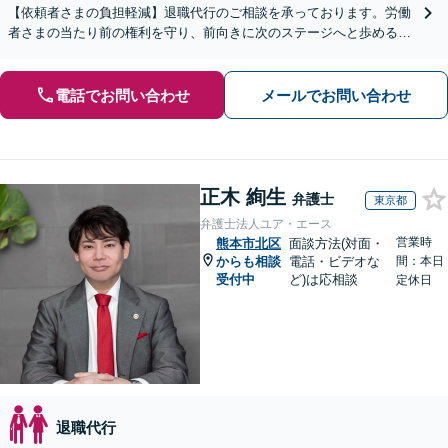
【依頼者さまの負担軽減】退職代行のご相談を承っております。労働
者さまの当たり前の権利を守り、前向きに次のステージへと歩めるよ
う全力でサポートいたします。
電話でお問い合わせ
メールでお問い合わせ
正木 絢生
弁護士
東京都
弁護士法人ユア・エース
営業時
熊本市北区
面談方法(対面・
からも相談
電話・ビデオな
間：本日
受付中
ど)は応相談
定休日
退職代行