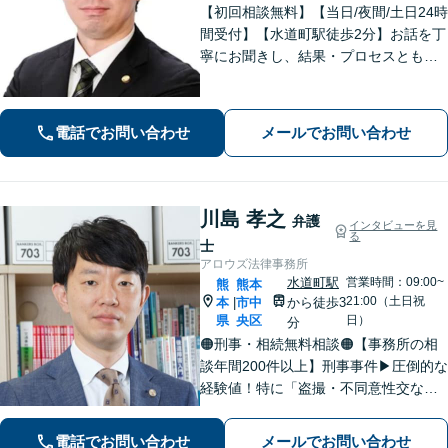
【初回相談無料】【当日/夜間/土日24時
間受付】【水道町駅徒歩2分】お話を丁
寧にお聞きし、結果・プロセスともに
ご満足していただけるサービスを提供
いたします。
電話でお問い合わせ
メールでお問い合わせ
川島 孝之
弁護
インタビューを見
る
士
アロウズ法律事務所
水道町駅
営業時間：09:00~
熊
熊本
21:00（土日祝
本
市中
から徒歩3
|
県
央区
日）
分
🟠刑事・相続無料相談🟠【事務所の相
談年間200件以上】刑事事件▶︎圧倒的な
経験値！特に「盗撮・不同意性交など
性犯罪」の実績多数！相続▶︎「国税
局・証券会社」勤務で培った税の知識
電話でお問い合わせ
メールでお問い合わせ