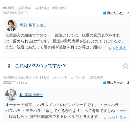
#退職理由(自己都合・会社都合)
#退職代行
2022年5月10日
役にたった
2
岡部 将吾
弁護士
任意加入の組織ですので、一般論としては、脱退の意思表示をすれ
ば、辞められるはずです。 脱退の意思表示を誰にどのようにするか、
また、脱退にあたって引き継ぎ義務を負うか等は、組織の実態等を踏
まえて個別的に判断する必要があります。 弁護士に直接相談すれば、
もう少し具体的な対応方法についてアドバイスを受けられると思いま
す。
9
これはパワハラですか？
#退職理由(自己都合・会社都合)
#セクハラ
#パワハラ
#退職代行
2022年4月19日
役にたった
2
林 孝匡
弁護士
オーナーの発言、 ハラスメントのオンパレードです。 ・セクハラ ・
パワハラ ・モラハラ 「殺してやるからよ！」って脅迫ですしね... ===
= 録音したら 損害賠償請求できるレベルだと考えます。 ━━━━━━
━━━ ▼ ご参考になればと ━━━━━━━━━ ・証拠の集め方 ・訴
え方 ・パワハラ裁判例については、 私がブログを書いています。 プ