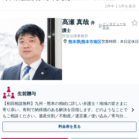
1件中 1-1件を表示
髙瀬 真哉
弁
インタビューを
見る
護士
田迎法律事務所
熊本県
熊本市南区
営業時間：本日定休日
|
生前贈与
【初回相談無料】九州・熊本の相続に詳しい弁護士！地域の皆さまに
寄り添い、有利で納得感のある解決を目指します。どのようなことで
もご相談ください。遺産分割／不動産／遺言書／使い込み／寄与分／
遺留分／相続放棄【完全個室】
料金表を見る