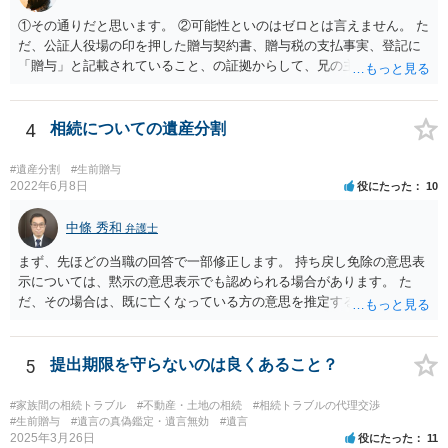
①その通りだと思います。 ②可能性といのはゼロとは言えません。 た
だ、公証人役場の印を押した贈与契約書、贈与税の支払事実、登記に
「贈与」と記載されていること、の証拠からして、兄の主張は通らな
いようには思います。 ③④その通りだと思います。 話し合いで折り合
わなければ、遺産分割調停を申し立てて進めるのがベターのような気
がしますね。
4
相続についての遺産分割
#遺産分割
#生前贈与
2022年6月8日
役にたった
10
中條 秀和
弁護士
まず、先ほどの当職の回答で一部修正します。 持ち戻し免除の意思表
示については、黙示の意思表示でも認められる場合があります。 た
だ、その場合は、既に亡くなっている方の意思を推定することになり
ますので、なかなか立証のハードルは高いと思われます。それゆえ、
持ち戻し免除の意思表示は書面で明確にしておいていただくべきとい
う結論は変わりません。 誤解を与えるような回答でした。失礼しまし
5
提出期限を守らないのは良くあること？
た。 文言については、「〇〇に対する生前贈与による特別受益の持ち
戻しをすべて免除する」というのがオーソドックスなものですが、ご
#家族間の相続トラブル
#不動産・土地の相続
#相続トラブルの代理交渉
心配ならば、弁護士のところに行って、特別受益となりそうな贈与に
#生前贈与
#遺言の真偽鑑定・遺言無効
#遺言
2025年3月26日
役にたった
11
ついて説明した上で、適切な文言についてご相談してみてはいかがで