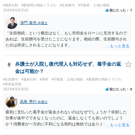
体へ と使途を厳格に指定。相続ではなく信託帰属になるため、子の関
#遺産分割
#家族間の相続トラブル
#生前贈与
#不動産・土地の相続
与を大きく排除できます。 ②遺言＋生命保険の組合せ 生活資金は手元
2025年9月25日
役にたった
7
に残し、余剰資金で受取人を友人・団体にした保険を活用。保険金は
相続財産とは別枠で、遺留分対策にも有効と思われます。 ③負担付死
濵門 俊也
弁護士
因贈与 「介護・見守り等を条件に、死亡時に財産を渡す」契約。条件
不履行なら無効にでき、老後の安心を担保できます。 ④ 寄附予約＋解
「生前相続」という概念はなく、もし売却金をローンに充当するので
除条件 慈善団体への寄附を予約しつつ、資金不足時は解除できる条項
あれば、生前贈与を受けたことになります。相続の際、生前贈与され
を設定。 などがあり得るかと思われます。
た分は持戻しされることになります。
8
弁護士が入院し復代理人も対応せず、着手金の返
金は可能か？
#生前贈与
#遺産分割
#調停
#不動産・土地の相続
#家族間の相続トラブル
#売掛金回収
2024年9月30日
役にたった
8
高島 秀行
弁護士
最初に支払った着手金が返金されないのはなぜでしょうか？依頼した
仕事が途中でできなくなったのに、返金しなくても良いのでしょう
か？消費者が一方的に不利になる契約は無効ではありませんか？
着手金は、前の弁護士が倒れるまでにやった仕事に応じて清算する義