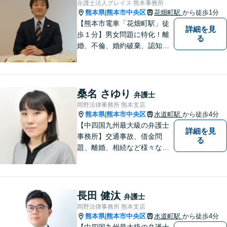
弁護士法人グレイス 熊本事務所
熊本県
熊本市中央区
花畑町駅
から徒歩1分
|
【熊本市電車「花畑町駅」徒
詳細を見
歩１分】男女問題に特化！離
る
婚、不倫、婚約破棄、認知、
金銭問題など。豊富な経験を
活かし、柔軟に対応すること
が可能です。ご依頼者さまの
未来が明るくなるよう全力で
桑名 さゆり
弁護士
サポートいたします【初回相
岡野法律事務所 熊本支店
談無料】【子連れ相談可】
熊本県
熊本市中央区
水道町駅
から徒歩4分
|
【中四国九州最大級の弁護士
詳細を見
事務所】交通事故、借金問
る
題、離婚、相続など様々な問
題について、「何度でも無
料」の相談を行っています！
まずはお気軽にご相談くださ
い！
長田 健汰
弁護士
岡野法律事務所 熊本支店
熊本県
熊本市中央区
水道町駅
から徒歩4分
|
【中四国九州最大級の弁護士