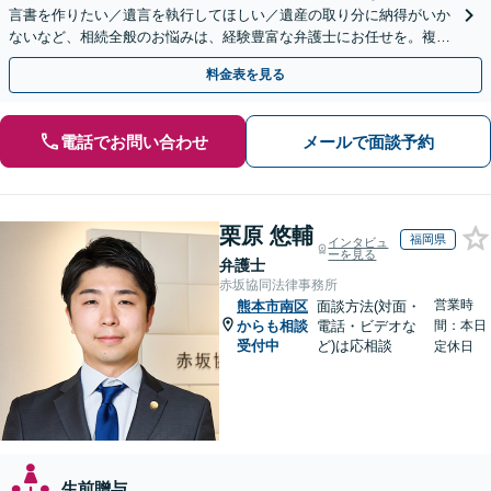
言書を作りたい／遺言を執行してほしい／遺産の取り分に納得がいか
ないなど、相続全般のお悩みは、経験豊富な弁護士にお任せを。複雑
な問題も粘り強く対応し、解決に導きます。
料金表を見る
電話でお問い合わせ
メールで面談予約
栗原 悠輔
福岡県
インタビュ
ーを見る
弁護士
赤坂協同法律事務所
営業時
熊本市南区
面談方法(対面・
からも相談
電話・ビデオな
間：本日
受付中
ど)は応相談
定休日
生前贈与