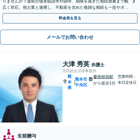
りませんか？遺留分侵害額請求や調停、期限を過ぎた相続放棄まで幅
広く対応。他士業と連携し、不動産を含めた複雑な相続も一括サポー
トします。【WEB相談可能】【夜間面談可】
料金表を見る
メールでお問い合わせ
大津 秀英
弁護士
宮田総合法律事務所
熊
慶徳校前駅
営業時間：
熊本市
本
|
本日定休日
から徒歩1分
中央区
県
生前贈与