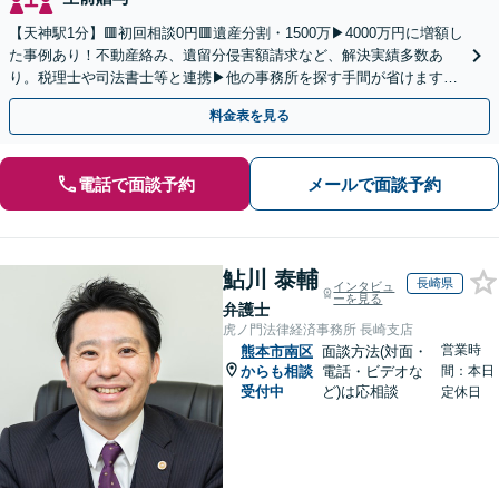
【天神駅1分】🟥初回相談0円🟥遺産分割・1500万▶4000万円に増額し
た事例あり！不動産絡み、遺留分侵害額請求など、解決実績多数あ
り。税理士や司法書士等と連携▶他の事務所を探す手間が省けます！
不動産会社と連携し無料査定&財産調査も◎
料金表を見る
電話で面談予約
メールで面談予約
鮎川 泰輔
長崎県
インタビュ
ーを見る
弁護士
虎ノ門法律経済事務所 長崎支店
営業時
熊本市南区
面談方法(対面・
からも相談
電話・ビデオな
間：本日
受付中
ど)は応相談
定休日