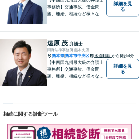
詳細を見
事務所】交通事故、借金問
る
題、離婚、相続など様々な問
題について、「何度でも無
料」の相談を行っています！
まずはお気軽にご相談くださ
い！
遠原 茂
弁護士
岡野法律事務所 熊本支店
熊本県
熊本市中央区
水道町駅
から徒歩4分
|
【中四国九州最大級の弁護士
詳細を見
事務所】交通事故、借金問
る
題、離婚、相続など様々な問
題について、「何度でも無
料」の相談を行っています！
まずはお気軽にご相談くださ
い！
相続に関する診断ツール