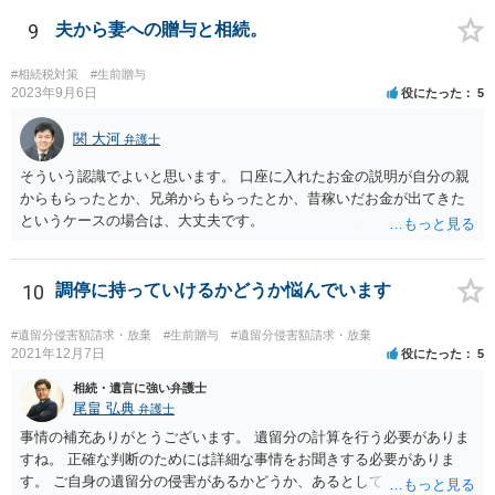
務があると思います。 倒れた弁護士が所属する弁護士会に相談さ
れた方がよいと思います。 倒れた弁護士は脳梗塞で倒れたようで
9
夫から妻への贈与と相続。
すが、 判断能力があり、復代理を倒れた弁護士の判断で復代理を
選任したのか 即ち、復代理人の選任は有効なのかという問題もあ
#相続税対策
#生前贈与
ると思います。
2023年9月6日
役にたった
5
関 大河
弁護士
そういう認識でよいと思います。 口座に入れたお金の説明が自分の親
からもらったとか、兄弟からもらったとか、昔稼いだお金が出てきた
というケースの場合は、大丈夫です。
10
調停に持っていけるかどうか悩んでいます
#遺留分侵害額請求・放棄
#生前贈与
#遺留分侵害額請求・放棄
2021年12月7日
役にたった
5
相続・遺言に強い弁護士
尾畠 弘典
弁護士
事情の補充ありがとうございます。 遺留分の計算を行う必要がありま
すね。 正確な判断のためには詳細な事情をお聞きする必要がありま
す。 ご自身の遺留分の侵害があるかどうか、あるとしてどの程度の金