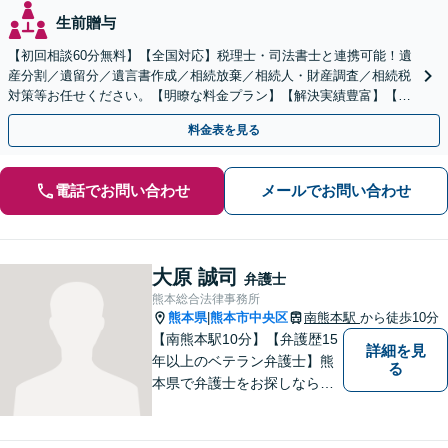
生前贈与
【初回相談60分無料】【全国対応】税理士・司法書士と連携可能！遺
産分割／遺留分／遺言書作成／相続放棄／相続人・財産調査／相続税
対策等お任せください。【明瞭な料金プラン】【解決実績豊富】【電
話相談可】
料金表を見る
電話でお問い合わせ
メールでお問い合わせ
大原 誠司
弁護士
熊本総合法律事務所
熊本県
熊本市中央区
南熊本駅
から徒歩10分
|
【南熊本駅10分】【弁護歴15
詳細を見
年以上のベテラン弁護士】熊
る
本県で弁護士をお探しなら、
まずはご連絡ください！離婚
／借金／刑事事件／相続な