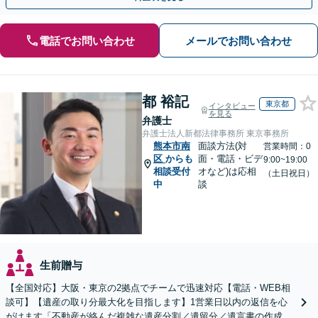
電話でお問い合わせ
メールでお問い合わせ
都 裕記
東京都
インタビュー
を見る
弁護士
弁護士法人新都法律事務所 東京事務所
熊本市南
面談方法(対
営業時間：0
区
からも
面・電話・ビデ
9:00~19:00
相談受付
オなど)は応相
（土日祝日）
中
談
生前贈与
【全国対応】大阪・東京の2拠点でチームで迅速対応【電話・WEB相
談可】【遺産の取り分最大化を目指します】1営業日以内の返信を心
がけます「不動産が絡んだ複雑な遺産分割／遺留分／遺言書の作成・