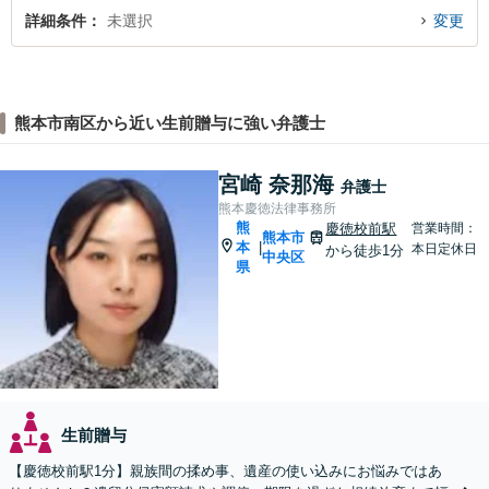
詳細条件
未選択
変更
熊本市南区から近い生前贈与に強い弁護士
宮崎 奈那海
弁護士
熊本慶徳法律事務所
熊
慶徳校前駅
営業時間：
熊本市
本
|
本日定休日
から徒歩1分
中央区
県
生前贈与
【慶徳校前駅1分】親族間の揉め事、遺産の使い込みにお悩みではあ