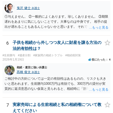
しょうか。
鬼沢 健士
弁護士
①与えません。 ②一般的によくあります。珍しくありません。 ③期限
遅れをあまりに気にしないことです。大事なのは中身です。 相手の提
出が遅れることもあるんじゃないかと思います。 それでもあなた有利
にはなりません。
6
子供を相続から外しつつ友人に財産を譲る方法の
法的有効性は？
#生前贈与
#遺産分割
#家族間の相続トラブル
#相続税対策
2026年1月19日
役にたった
4
相続・遺言に強い弁護士
髙橋 俊太
弁護士
ご検討中の方針については一定の有効性はあるものの、リスクも大き
いと思われます。生前贈与1000万円は有効でも、300万円の貸付が実
質的に返済意思のない仮装と見られると、相続時に「贈与」と評価さ
れ、子から遺留分侵害額請求を受ける可能性があります。 その他の方
法として考えられるものとしては、 ①信託（家族信託・目的信託） 財
産を信託口に移し、受託者（信頼できる友人や専門職）に管理させ、
7
実家売却による生前相続と私の相続権について教
・生存中はあなたの生活費・介護費に優先充当 ・残余を友人や慈善団
えてください