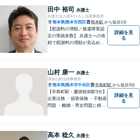
ど、幅広い法律問題に精通し
ています。皆様にとって一番
田中 裕司
弁護士
のパートナーとなれるよう、
弁護士法人田中ひろし法律事務所
精一杯取り組ませていただき
熊本県
熊本市西区
熊本駅
から徒歩1分
|
ます。
【慰謝料の増額／後遺障害認
詳細を見
定の実績多数】 弁護士への依
る
頼で慰謝料の増額が見込めま
す【破産・任意整理・個人再
生に対応】ご希望に沿った債
務整理をご提案【遺産相続の
ノウハウ多数】相続手続きか
山村 康一
弁護士
ら遺言書までトータルサポー
津留山村法律事務所
ト【JR熊本駅から徒歩1分】
熊本県
熊本市中央区
辛島町駅
から徒歩3分
|
【辛島町駅・慶徳校前駅3分】
詳細を見
企業法務 ・損害保険 ・不動産
る
問題 ・離婚・男女問題に精通
した弁護士が迅速に対応いた
します。お困りの方は、お気
軽にご相談ください。
高本 稔久
弁護士