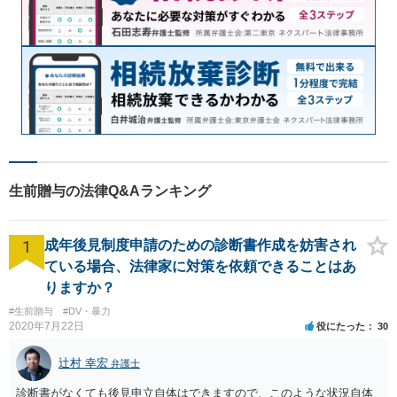
生前贈与の法律Q&Aランキング
1
成年後見制度申請のための診断書作成を妨害され
ている場合、法律家に対策を依頼できることはあ
りますか？
#生前贈与
#DV・暴力
2020年7月22日
役にたった
30
辻村 幸宏
弁護士
診断書がなくても後見申立自体はできますので、このような状況自体