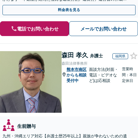
執行／事業承継など、お任せください」【休日相談あり】
料金表を見る
電話でお問い合わせ
メールでお問い合わせ
森田 孝久
弁護士
福岡県
森田法律事務所
営業時
熊本市南区
面談方法(対面・
からも相談
電話・ビデオな
間：本日
受付中
ど)は応相談
定休日
生前贈与
九州・沖縄エリア対応【弁護士歴25年以上】親族が争わないための遺