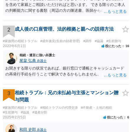
を含めて家裁とご相談いただければと思います。 できる限りのご本人
の判断能力に関する書類（周辺の方の陳述書、医師からの聴取書等）
を整え、家裁の鑑定を経る前提で鑑定費用の予納金を用意し、申立て
をしていただければそこから先は進むのではないかと存じます。 ま
た、Aさんの意向を酌みすぎるあまりに後見申立ができない状況にして
2
成人後の口座管理、法的根拠と親への説得方法
いる施設の問題もありますので、当該地域の地域包括支援センターに
ご相談されるのもひとつの方法です。
#家族間の相続トラブル
#成年後見(生前の財産管理)
#調停
#協議
#生前贈与
2022年6月1日
役にたった
16
相続・遺言に強い弁護士
尾畠 弘典
弁護士
お聞きする限りの状況であれば、銀行窓口で通帳とキャッシュカード
の再発行手続を行うことで解決できるかもしれません。
3
相続トラブル：兄の未払給与主張とマンション贈
与問題
#家族間の相続トラブル
#相続トラブルの代理交渉
#不動産・土地の相続
#生前贈与
#協議
#遺産分割
2025年2月5日
役にたった
6
和田 史郎
弁護士