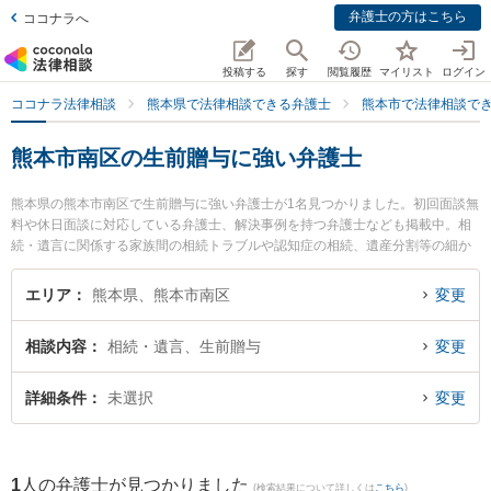
弁護士の方はこちら
ココナラへ
投稿する
探す
閲覧履歴
マイリスト
ログイン
ココナラ法律相談
熊本県で法律相談できる弁護士
熊本市で法律相談で
熊本市南区の生前贈与に強い弁護士
熊本県の熊本市南区で生前贈与に強い弁護士が1名見つかりました。初回面談無
料や休日面談に対応している弁護士、解決事例を持つ弁護士なども掲載中。相
続・遺言に関係する家族間の相続トラブルや認知症の相続、遺産分割等の細か
な分野での絞り込み検索もでき便利です。特に田迎法律事務所の髙瀬 真哉弁護
士のプロフィール情報や弁護士費用、強みなどが注目されています。『熊本市
エリア
熊本県、熊本市南区
変更
南区で土日や夜間に発生した生前贈与のトラブルを今すぐに弁護士に相談した
い』『生前贈与のトラブル解決の実績豊富な近くの弁護士を検索したい』『初
相談内容
相続・遺言、生前贈与
変更
回相談無料で生前贈与を法律相談できる熊本市南区内の弁護士に相談予約した
い』などでお困りの相談者さんにおすすめです。
詳細条件
未選択
変更
1
人の弁護士が見つかりました
(検索結果について詳しくは
こちら
)