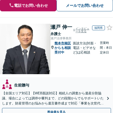
電話でお問い合わせ
メールでお問い合わせ
瀬戸 伸一
福岡県
インタビュ
ーを見る
弁護士
瀬戸法律事務所
営業時
熊本市南区
面談方法(対面・
からも相談
電話・ビデオな
間：本日
受付中
ど)は応相談
定休日
生前贈与
【全国エリア対応】【WEB面談対応】相続人の調査から遺産分割協
議、場合によっては調停や審判まで、どの段階からでもサポートいた
します。財産管理のお悩みから遺言書作成まで対応「事業を次世代に
引き継ぐ安心の事業承継をサポート」【完全個室相談】
料金表を見る