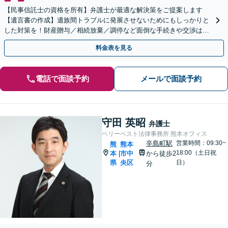
【民事信託士の資格を所有】弁護士が最適な解決策をご提案します
【遺言書の作成】遺族間トラブルに発展させないためにもしっかりと
した対策を！財産贈与／相続放棄／調停など面倒な手続きや交渉はす
べて弁護士が代行します。
料金表を見る
電話で面談予約
メールで面談予約
守田 英昭
弁護士
ベリーベスト法律事務所 熊本オフィス
辛島町駅
営業時間：09:30~
熊
熊本
18:00（土日祝
本
市中
から徒歩2
|
県
央区
日）
分