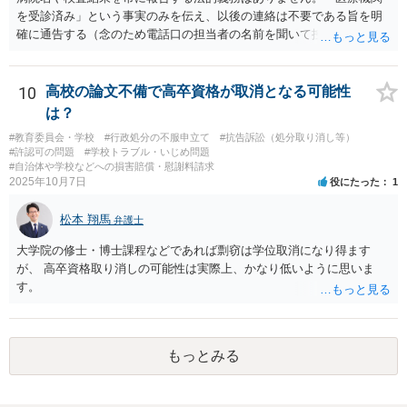
を受診済み」という事実のみを伝え、以後の連絡は不要である旨を明
確に通告する（念のため電話口の担当者の名前を聞いて控えておく）
という対応で足りると思われます。
10
高校の論文不備で高卒資格が取消となる可能性
は？
#教育委員会・学校
#行政処分の不服申立て
#抗告訴訟（処分取り消し等）
#許認可の問題
#学校トラブル・いじめ問題
#自治体や学校などへの損害賠償・慰謝料請求
2025年10月7日
役にたった
1
松本 翔馬
弁護士
大学院の修士・博士課程などであれば剽窃は学位取消になり得ます
が、 高卒資格取り消しの可能性は実際上、かなり低いように思いま
す。
もっとみる