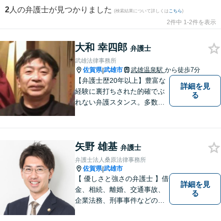
2
人の弁護士が見つかりました
(検索結果について詳しくは
こちら
)
2件中 1-2件を表示
大和 幸四郎
弁護士
武雄法律事務所
佐賀県
武雄市
武雄温泉駅
から徒歩7分
|
【弁護士歴20年以上】豊富な
詳細を見
経験に裏打ちされた的確でぶ
る
れない弁護スタンス。多数の
著書・メディア出演あり。
【借金・債務整理】約2000件
の解決実績。【相続遺言】司
矢野 雄基
法書士などとも連携しワンス
弁護士
トップで解決。難事件には他
弁護士法人桑原法律事務所
弁護士と協力も。元調停委
佐賀県
武雄市
|
員。
【 優しさと強さの弁護士 】借
詳細を見
金、相続、離婚、交通事故、
る
企業法務、刑事事件などのご
相談を承っております。まず