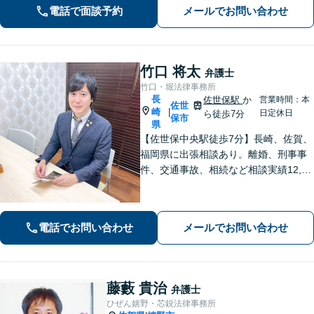
電話で面談予約
メールでお問い合わせ
竹口 将太
弁護士
竹口・堀法律事務所
長
佐世保駅
か
営業時間：本
佐世
崎
|
日定休日
ら徒歩7分
保市
県
【佐世保中央駅徒歩7分】長崎、佐賀、
福岡県に出張相談あり。離婚、刑事事
件、交通事故、相続など相談実績12,00
0件以上、メール問合せも可能です。
【まちの法律家】ぜひ、お気軽にご相
談ください。
電話でお問い合わせ
メールでお問い合わせ
藤藪 貴治
弁護士
ひぜん嬉野・芯鋭法律事務所