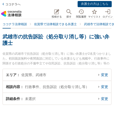
弁護士の方はこちら
ココナラへ
投稿する
探す
閲覧履歴
マイリスト
ログイン
ココナラ法律相談
佐賀県で法律相談できる弁護士
武雄市で法律相談で
武雄市の抗告訴訟（処分取り消し等）に強い弁
護士
佐賀県の武雄市で抗告訴訟（処分取り消し等）に強い弁護士が2名見つかりまし
た。初回面談無料や夜間面談に対応している弁護士なども掲載中。行政事件に
関係する行政処分の不服申立てや住民訴訟、抗告訴訟（処分取り消し等）等の
細かな分野での絞り込み検索もでき便利です。特に武雄法律事務所の大和 幸四
郎弁護士や弁護士法人桑原法律事務所の矢野 雄基弁護士のプロフィール情報や
エリア
佐賀県、武雄市
変更
弁護士費用、強みなどが注目されています。『武雄市で土日や夜間に発生した
抗告訴訟（処分取り消し等）のトラブルを今すぐに弁護士に相談したい』『抗
相談内容
行政事件、抗告訴訟（処分取り消し等）
変更
告訴訟（処分取り消し等）のトラブル解決の実績豊富な近くの弁護士を検索し
たい』『初回相談無料で抗告訴訟（処分取り消し等）を法律相談できる武雄市
内の弁護士に相談予約したい』などでお困りの相談者さんにおすすめです。
詳細条件
未選択
変更