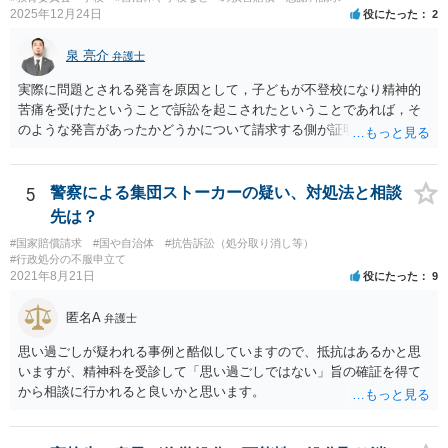
2025年12月24日
役にたった
2
泉 亮介
弁護士
実際に問題とされる発言を原因として，子どもが不登校になり精神的
苦痛を受けたということで訴訟を起こされたということであれば，そ
のような発言があったかどうかについて請求する側が証明をする必要
があるでしょう。 お子さんが本当に言っていないと主張しているので
あれば，その主張を前提に争う形となるかと思われます。
5
警察による集団ストーカーの疑い、対処法と相談
先は？
#国家賠償請求
#国や自治体
#抗告訴訟（処分取り消し等）
#行政処分の不服申立て
2021年8月21日
役にたった
9
匿名A
弁護士
思い過ごしが疑われる事例と酷似していますので、抵抗はあるかと思
いますが、精神科を受診して「思い過ごしではない」旨の確証を得て
から相談に行かれると良いかと思います。