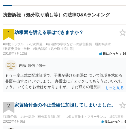
題・企業法務等、お困りごと
はなんでもご相談ください。
抗告訴訟（処分取り消し等）の法律Q&Aランキング
【他士業連携】
1
幼稚園を訴える事はできますか？
#学校トラブル・いじめ問題
#自治体や学校などへの損害賠償・慰謝料請求
#教育委員会・学校
#抗告訴訟（処分取り消し等）
2018年7月12日
役にたった
16
内藤 政信
弁護士
もう一度正式に配達証明で、子供が受けた処遇に ついて説明を求める
書面を出すといいでしょう。 弁護士にチェックしてもらうといいでし
ょう。 いくらかお金はかかりますが。 まだ双方の意見調整が必要です
ね。
2
家賃給付金の不正受給に加担してしまいました。
#副業詐欺
#抗告訴訟（処分取り消し等）
#個人事業主・フリーランス
#脱税事件
2022年4月6日
役にたった
8