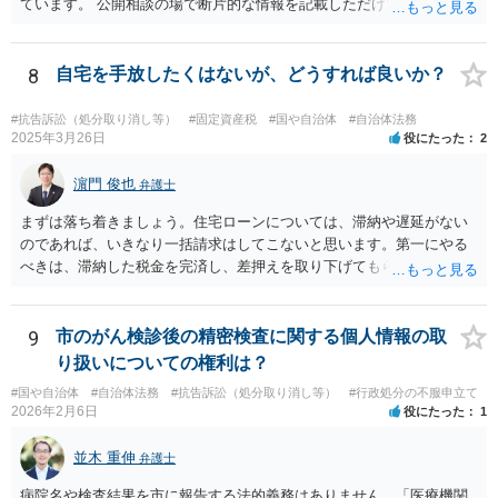
ています。 公開相談の場で断片的な情報を記載しただけでは判断が難
しいため、事件の記録一式をもって弁護士に相談に行くべきかと思い
ます。
8
自宅を手放したくはないが、どうすれば良いか？
#抗告訴訟（処分取り消し等）
#固定資産税
#国や自治体
#自治体法務
2025年3月26日
役にたった
2
濵門 俊也
弁護士
まずは落ち着きましょう。住宅ローンについては、滞納や遅延がない
のであれば、いきなり一括請求はしてこないと思います。第一にやる
べきは、滞納した税金を完済し、差押えを取り下げてもらうことで
す。 不動産の価値には影響ないのでご安心ください。
9
市のがん検診後の精密検査に関する個人情報の取
り扱いについての権利は？
#国や自治体
#自治体法務
#抗告訴訟（処分取り消し等）
#行政処分の不服申立て
2026年2月6日
役にたった
1
並木 重伸
弁護士
病院名や検査結果を市に報告する法的義務はありません。「医療機関