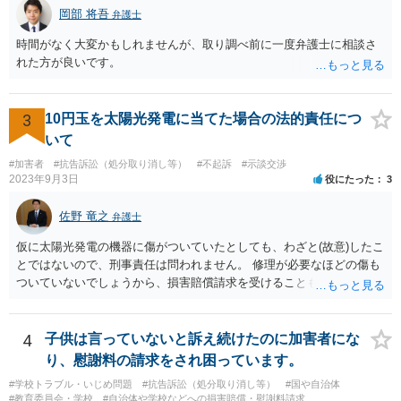
岡部 将吾
弁護士
時間がなく大変かもしれませんが、取り調べ前に一度弁護士に相談さ
れた方が良いです。
3
10円玉を太陽光発電に当てた場合の法的責任につ
いて
#加害者
#抗告訴訟（処分取り消し等）
#不起訴
#示談交渉
2023年9月3日
役にたった
3
佐野 竜之
弁護士
仮に太陽光発電の機器に傷がついていたとしても、わざと(故意)したこ
とではないので、刑事責任は問われません。 修理が必要なほどの傷も
ついていないでしょうから、損害賠償請求を受けることもないと思い
ます。
4
子供は言っていないと訴え続けたのに加害者にな
り、慰謝料の請求をされ困っています。
#学校トラブル・いじめ問題
#抗告訴訟（処分取り消し等）
#国や自治体
#教育委員会・学校
#自治体や学校などへの損害賠償・慰謝料請求