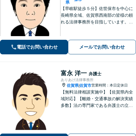
県
【早岐駅徒歩５分】佐世保市を中心に
長崎県全域、佐賀県西南部の皆様の頼
れる法律事務所を目指しています。相
続・遺言、借金・債務整理、離婚・男
女問題等の身近な法律問題に注力して
います。早期解決には、早めのご相談
電話でお問い合わせ
メールでお問い合わせ
が肝要です。
富永 洋一
弁護士
ありあけ法律事務所
佐賀県
佐賀市
営業時間：本日定休日
|
【無料法律相談実施中】【佐賀県内全
域対応】【離婚・交通事故の解決実績
多数】法の専門家である弁護士の立場
から、依頼者様にとって最も利益とな
ることを第一に考えます。