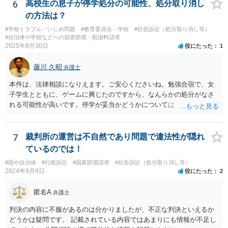
6
高校生の息子が停学処分の可能性、処分取り消し
の方法は？
#学校トラブル・いじめ問題
#教育委員会・学校
#抗告訴訟（処分取り消し等）
#自治体や学校などへの損害賠償・慰謝料請求
2025年8月30日
役にたった
1
藤川 久昭
弁護士
本件は、法律相談になりえます。ご安心くださいね。勉強合宿で、女
子学生とともに、ゲームに興じたのですから、なんらかの処分がなさ
れる可能性が高いです。停学が妥当かどうかについては、本件は、法
的に正確に分析すべき事案です。素人判断は大いに危険です。本相談
は、ネットでのやりとりだけでは、正確な回答が難しい案件です。関
係した法理等にも通じた弁護士等に相談し、法的に正確に分析しても
7
裁判所の運営は不自然であり問題で違法性が隠れ
らい、今後の対応を検討するべきです。お力になりたいと思います。
ているのでは！
良い解決になりますよう祈念しております。
#国や自治体
#行政訴訟
#国家賠償請求
#抗告訴訟（処分取り消し等）
2024年9月8日
役にたった
2
匿名A
弁護士
判決の内容に不服があるのは分かりましたが、不正な判決といえるか
どうかは疑問です。 記載されている内容ではあまりにも情報が不足し