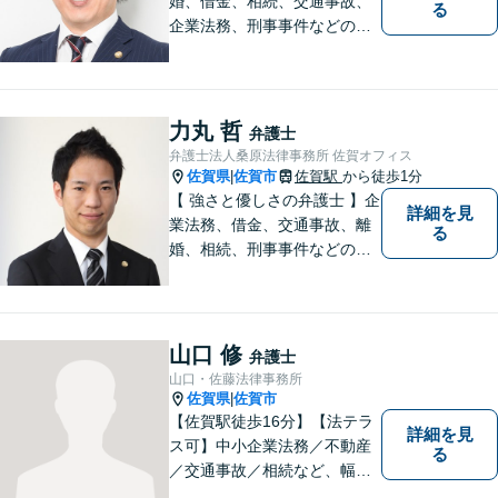
婚、借金、相続、交通事故、
る
企業法務、刑事事件などのご
相談を承っております。まず
はお気軽にご相談ください。
チーム体制による迅速で最適
なリーガルサービスを提供い
力丸 哲
弁護士
たします。
弁護士法人桑原法律事務所 佐賀オフィス
佐賀県
佐賀市
佐賀駅
から徒歩1分
|
【 強さと優しさの弁護士 】企
詳細を見
業法務、借金、交通事故、離
る
婚、相続、刑事事件などのご
相談を承っております。まず
はお気軽にご相談ください。
チーム体制による迅速で最適
なリーガルサービスを提供い
山口 修
弁護士
たします。
山口・佐藤法律事務所
佐賀県
佐賀市
|
【佐賀駅徒歩16分】【法テラ
詳細を見
ス可】中小企業法務／不動産
る
／交通事故／相続など、幅広
いお困りごとに対応！依頼者