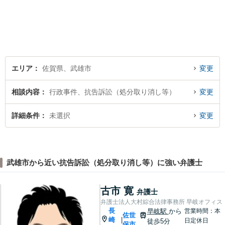
はお気軽にご相談ください。
チーム体制による迅速で最適
なリーガルサービスを提供い
たします。
エリア
佐賀県、武雄市
変更
相談内容
行政事件、抗告訴訟（処分取り消し等）
変更
詳細条件
未選択
変更
武雄市から近い抗告訴訟（処分取り消し等）に強い弁護士
古市 寛
弁護士
弁護士法人大村綜合法律事務所 早岐オフィス
長
早岐駅
から
営業時間：本
佐世
崎
|
日定休日
徒歩5分
保市