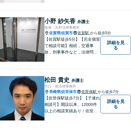
様のお気持ちやご事情に寄り
添い、適切な解決へと導きま
す。まずはお気軽にご相談く
小野 紗矢香
弁護士
ださい。【初回面談無料】
鬼塚・吉村法律事務所
佐賀県
佐賀市
佐賀駅
から徒歩5分
|
【佐賀駅徒歩5分】【完全個室
詳細を見
で相談可能】相続，交通事
る
故，刑事事件など，法律問題
でお困りの方は，是非私たち
にご相談下さい。 悩みは私た
ちにお預けいただき，笑顔を
お持ち帰りいただけるよう，
松田 貴史
弁護士
全力を尽くします。
竹口・堀法律事務所
長崎県
佐世保市
佐世保駅
から徒歩7分
|
【佐世保駅徒歩7分】【子連れ
詳細を見
相談可】開設以来、12000件
る
以上の相談実績あり！佐世保
市を中心に、長崎・佐賀県・
福岡の法律問題に取り組みま
す。離婚問題・交通事故問