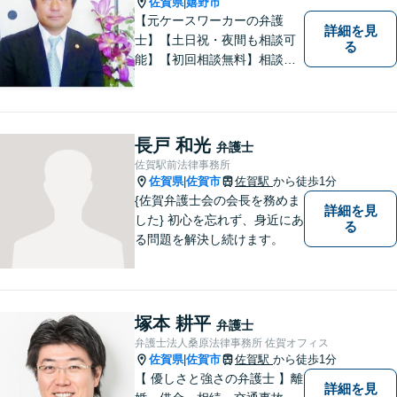
佐賀県
嬉野市
|
【元ケースワーカーの弁護
詳細を見
士】【土日祝・夜間も相談可
る
能】【初回相談無料】相談者
さまの声にしっかり耳を傾
け、解決まで丁寧にサポート
します。相続／離婚・男女問
題／交通事故／債務整理／労
長戸 和光
弁護士
働問題など幅広く対応可能で
佐賀駅前法律事務所
す。
佐賀県
佐賀市
佐賀駅
から徒歩1分
|
{佐賀弁護士会の会長を務めま
詳細を見
した} 初心を忘れず、身近にあ
る
る問題を解決し続けます。
塚本 耕平
弁護士
弁護士法人桑原法律事務所 佐賀オフィス
佐賀県
佐賀市
佐賀駅
から徒歩1分
|
【 優しさと強さの弁護士 】離
詳細を見