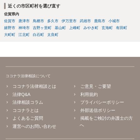
近くの市区町村を選び直す
佐賀県内
佐賀市
唐津市
鳥栖市
多久市
伊万里市
武雄市
鹿島市
小城市
嬉野市
神埼市
吉野ヶ里町
基山町
上峰町
みやき町
玄海町
有田町
大町町
江北町
白石町
太良町
ココナラ法律相談について
ココナラ法律相談とは
ご意見・ご要望
法律Q&A
利用規約
法律相談コラム
プライバシーポリシー
ココナラとは
外部送信ポリシー
よくあるご質問
掲載をご検討の弁護士の方
へ
運営へのお問い合わせ