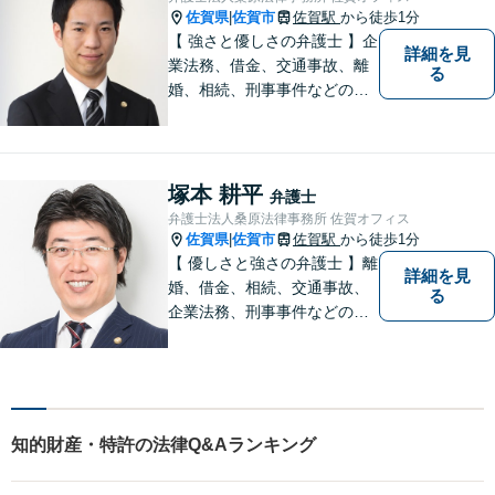
佐賀県
佐賀市
佐賀駅
から徒歩1分
|
【 強さと優しさの弁護士 】企
詳細を見
業法務、借金、交通事故、離
る
婚、相続、刑事事件などのご
相談を承っております。まず
はお気軽にご相談ください。
チーム体制による迅速で最適
なリーガルサービスを提供い
塚本 耕平
弁護士
たします。
弁護士法人桑原法律事務所 佐賀オフィス
佐賀県
佐賀市
佐賀駅
から徒歩1分
|
【 優しさと強さの弁護士 】離
詳細を見
婚、借金、相続、交通事故、
る
企業法務、刑事事件などのご
相談を承っております。まず
はお気軽にご相談ください。
チーム体制による迅速で最適
なリーガルサービスを提供い
たします。
知的財産・特許の法律Q&Aランキング