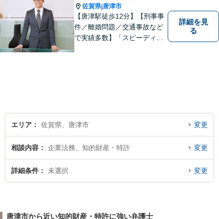
佐賀県
唐津市
|
【唐津駅徒歩12分】【刑事事
詳細を見
件／離婚問題／交通事故など
る
で実績多数】「スピーディで
的確な判断」がモットーで
す。皆様に寄り添い、目線を
合わせながらどのような解決
が望ましいのかを共に考えま
す。ぜひお気軽にご相談くだ
さい！【プライバシー完備】
エリア
佐賀県、唐津市
変更
相談内容
企業法務、知的財産・特許
変更
詳細条件
未選択
変更
唐津市から近い知的財産・特許に強い弁護士