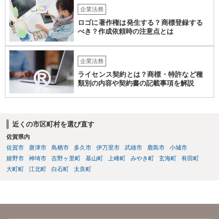
企業法務
ロゴに著作権は発生する？商標登録する
べき？作成依頼時の注意点とは
企業法務
ライセンス契約とは？商標・特許など種
類別の内容や契約書の記載事項を解説
近くの市区町村を選び直す
佐賀県内
佐賀市
唐津市
鳥栖市
多久市
伊万里市
武雄市
鹿島市
小城市
嬉野市
神埼市
吉野ヶ里町
基山町
上峰町
みやき町
玄海町
有田町
大町町
江北町
白石町
太良町