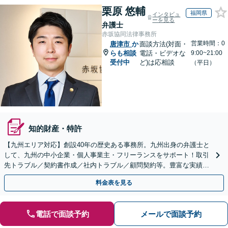
栗原 悠輔
福岡県
インタビュ
ーを見る
弁護士
赤坂協同法律事務所
営業時間：0
唐津市
か
面談方法(対面・
らも相談
電話・ビデオな
9:00~21:00
受付中
ど)は応相談
（平日）
知的財産・特許
【九州エリア対応】創設40年の歴史ある事務所。九州出身の弁護士と
して、九州の中小企業・個人事業主・フリーランスをサポート！取引
先トラブル／契約書作成／社内トラブル／顧問契約等。豊富な実績を
活かし成長をサポート【休日夜間対応】【初回相談無料】
料金表を見る
電話で面談予約
メールで面談予約