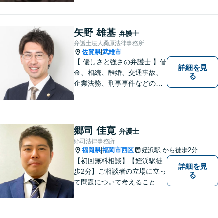
【借金・債務整理】約2000件
の解決実績。【相続遺言】司
法書士などとも連携しワンス
矢野 雄基
弁護士
トップで解決。難事件には他
弁護士法人桑原法律事務所
弁護士と協力も。元調停委
佐賀県
武雄市
|
員。
【 優しさと強さの弁護士 】借
詳細を見
金、相続、離婚、交通事故、
る
企業法務、刑事事件などのご
相談を承っております。まず
はお気軽にご相談ください。
チーム体制による迅速で最適
なリーガルサービスを提供い
郷司 佳寛
弁護士
たします。
郷司法律事務所
福岡県
福岡市西区
姪浜駅
から徒歩2分
|
【初回無料相談】【姪浜駅徒
詳細を見
歩2分】ご相談者の立場に立っ
る
て問題について考えることが
モットー。企業法務案件、相
続・遺言案件、労働事件案
件、損害保険業務に関わる、