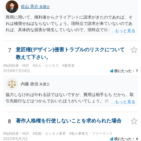
すし、その証商標権者にクレームが来てしまいますので、商標権を侵
佐山 亮介
弁護士
害します。その商品が流通すれば商標権（ロゴマーク等）に対する一
商用に用いて、権利者からクライアントに請求がきたのであれば、そ
般消費者の信頼も害することになります。また、本来商標権者に入る
れは補償せねばならないでしょう。現時点で請求が来ていないのであ
べき利益が入らないことになります。 修理だけではそのような問題は
れば、具体的な損害が発生していないので、現時点で補償の必要はあ
生じません。
りません。 なお、補償の問題が生じたときは、貴社がクライアントに
補償し、その補償分を損害として外注先に賠償請求することになるで
しょう。
7
意匠権(デザイン)侵害トラブルのリスクについて
教えて下さい。
#知的財産・特許
#法人・ビジネス
#被害者
2018年7月24日
役にたった
7
内藤 政信
弁護士
協力しなければやれる話ではないですが、費用は相手もち だから、取
引先銀行などはつかんでおいたほうがいいでしょう。 終わります。
8
著作人格権を行使しないことを求められた場合
#知的財産・特許
#芸能・エンタメ業界
#個人事業主・フリーランス
2022年6月2日
役にたった
4