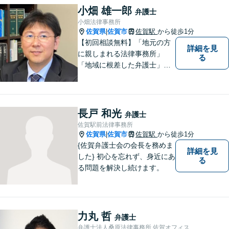
あらゆる問題解決に精通。
小畑 雄一郎
弁護士
【電話相談可】
小畑法律事務所
佐賀県
佐賀市
佐賀駅
から徒歩1分
|
【初回相談無料】「地元の方
詳細を見
に親しまれる法律事務所」
る
「地域に根差した弁護士」を
目指して活動しております。
企業法務から、離婚や交通事
故、金銭トラブル、刑事事件
など幅広く対応しております
長戸 和光
弁護士
ので、まずはお気軽にご相談
佐賀駅前法律事務所
下さい。【JR佐賀駅1分】
佐賀県
佐賀市
佐賀駅
から徒歩1分
|
【子連れ相談可】
{佐賀弁護士会の会長を務めま
詳細を見
した} 初心を忘れず、身近にあ
る
る問題を解決し続けます。
力丸 哲
弁護士
弁護士法人桑原法律事務所 佐賀オフィス