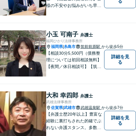
る
様の不安やお悩みがいち早く
解決できるよう、これまでの
司法書士、行政書士の経験を
活かし、誠心誠意サポートい
たします。また、依頼者様が
小玉 可南子
弁護士
お悩みを話しやすい環境作り
福岡ひかり法律事務所
を心がけております。
福岡県
糸島市
筑前前原駅
から徒歩5分
|
【相談30分5,500円（債務整
詳細を見
理については初回相談無料】
る
【夜間／休日相談可】【筑前
前原駅徒歩5分】99.9％の有罪
率の中、無罪判決取得の実績
もあります。一人で悩まず、
ぜひ、お気軽にご相談下さ
大和 幸四郎
弁護士
い。心を込めて対応させてい
武雄法律事務所
ただきます。
佐賀県
武雄市
武雄温泉駅
から徒歩7分
|
【弁護士歴20年以上】豊富な
詳細を見
経験に裏打ちされた的確でぶ
る
れない弁護スタンス。多数の
著書・メディア出演あり。