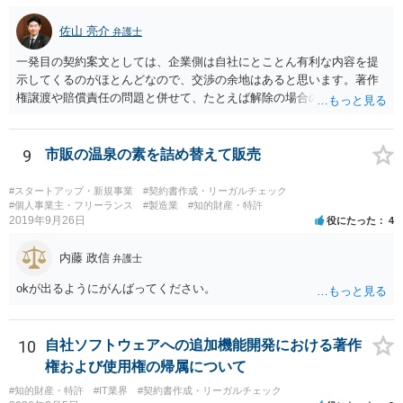
佐山 亮介
弁護士
一発目の契約案文としては、企業側は自社にとことん有利な内容を提
示してくるのがほとんどなので、交渉の余地はあると思います。著作
権譲渡や賠償責任の問題と併せて、たとえば解除の場合のクリエータ
ー側への補償を設けさせるといった修正要望は出してみる価値があり
ます（実際、民法の原則では一方的な委任契約の解除には、必要に応
じて損害の補償をしなければならないと定められています。） ただ、
9
市販の温泉の素を詰め替えて販売
そこで「これはうちの定型書式なので変更できない」といった趣旨の
回答があれば、今後の信頼関係の構築を考えても、ご縁がなかったと
#スタートアップ・新規事業
#契約書作成・リーガルチェック
して契約を見送られた方が良いように思います。
#個人事業主・フリーランス
#製造業
#知的財産・特許
2019年9月26日
役にたった
4
内藤 政信
弁護士
okが出るようにがんばってください。
10
自社ソフトウェアへの追加機能開発における著作
権および使用権の帰属について
#知的財産・特許
#IT業界
#契約書作成・リーガルチェック