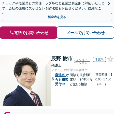
チェックや従業員との労使トラブルなど企業法務全般に対応いたしま
す。会社の発展に欠かせない予防法務もお任せください。些細なこと
もご相談ください。【初回相談無料】【夜間・休日相談可】
料金表を見る
電話でお問い合わせ
メールでお問い合わせ
辰野 樹市
千葉県
インタビュ
ーを見る
弁護士
ファミリア総合法律事務所
営業時間：1
唐津市
か
面談方法(対面・
らも相談
電話・ビデオな
0:00~17:00
受付中
ど)は応相談
（平日）