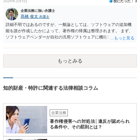
2026年3月5日
役にたった
3
企業法務に強い弁護士
髙橋 俊太
弁護士
詳細不明ではあるのですが、一般論としては、ソフトウェアの追加機
能を誰が作成したかによって、著作権の帰属は整理されます。 まず、
ソフトウェアベンダーが自社の汎用ソフトウェアに機能追加を行った
場合、そのプログラムを実際に作成したのがベンダーであれば、特段
の合意がない限り、追加部分を含めたプログラムの著作権は原則とし
てベンダーに帰属します。利用者が費用を負担している場合でも、そ
もっとみる
れだけで著作権が利用者に移転するわけではありません。 一方、利用
者側に認められるのは通常、その追加機能を含むソフトウェアを契約
の範囲内で利用する権利（使用許諾）にとどまることが多く、その具
体的な範囲は契約内容によって決まります。たとえば、当該利用者の
みが使用できるのか、ベンダーが他の顧客にも同様の機能を提供でき
知的財産・特許に関連する法律相談コラム
るのか、といった点は契約によって調整されるのが一般的です。 ま
た、契約で特別の定めを設けることにより、追加機能の著作権を利用
者に帰属させる、あるいはベンダーに帰属させつつ利用者に独占的な
使用権を認めるといった整理をすることも可能です。 したがって、費
企業法務
用負担のみをもって著作権の帰属が決まるものではなく、著作物を創
著作権侵害への対処法│違反が認められ
作した主体と、当事者間の契約内容によって決まると考えられます。
る条件や、その罰則とは？