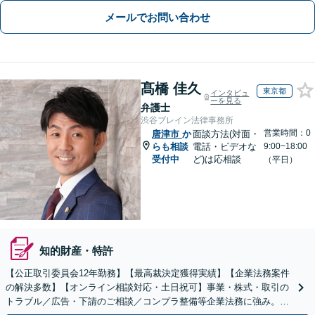
メールでお問い合わせ
髙橋 佳久
東京都
インタビュ
ーを見る
弁護士
渋谷ブレイン法律事務所
営業時間：0
唐津市
か
面談方法(対面・
らも相談
電話・ビデオな
9:00~18:00
受付中
ど)は応相談
（平日）
知的財産・特許
【公正取引委員会12年勤務】【最高裁決定獲得実績】【企業法務案件
の解決多数】【オンライン相談対応・土日祝可】事業・株式・取引の
トラブル／広告・下請のご相談／コンプラ整備等企業法務に強み。株