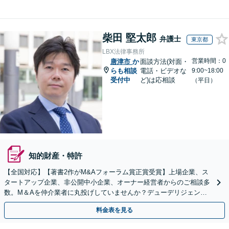
柴田 堅太郎
弁護士
東京都
LBX法律事務所
営業時間：0
唐津市
か
面談方法(対面・
らも相談
電話・ビデオな
9:00~18:00
受付中
ど)は応相談
（平日）
知的財産・特許
【全国対応】【著書2作がM&Aフォーラム賞正賞受賞】上場企業、ス
タートアップ企業、非公開中小企業、オーナー経営者からのご相談多
数。M＆Aを仲介業者に丸投げしていませんか？デューデリジェンス
や契約書作成・交渉はお任せください【初回無料】
料金表を見る