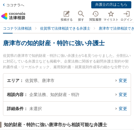
弁護士の方はこちら
ココナラへ
投稿する
探す
閲覧履歴
マイリスト
ログイン
ココナラ法律相談
佐賀県で法律相談できる弁護士
唐津市で法律相談で
唐津市の知的財産・特許に強い弁護士
佐賀県の唐津市で知的財産・特許に強い弁護士が1名見つかりました。分割払い
に対応している弁護士なども掲載中。企業法務に関係する顧問弁護士契約や契
約書作成・リーガルチェック、雇用契約書・就業規則作成等の細かな分野での
絞り込み検索もでき便利です。特に松尾・川島法律事務所の永江 竜之介弁護士
のプロフィール情報や弁護士費用、強みなどが注目されています。『唐津市で
エリア
佐賀県、唐津市
変更
土日や夜間に発生した知的財産・特許のトラブルを今すぐに弁護士に相談した
い』『知的財産・特許のトラブル解決の実績豊富な近くの弁護士を検索した
相談内容
企業法務、知的財産・特許
変更
い』『初回相談無料で知的財産・特許を法律相談できる唐津市内の弁護士に相
談予約したい』などでお困りの相談者さんにおすすめです。
詳細条件
未選択
変更
知的財産・特許に強い唐津市から相談可能な弁護士