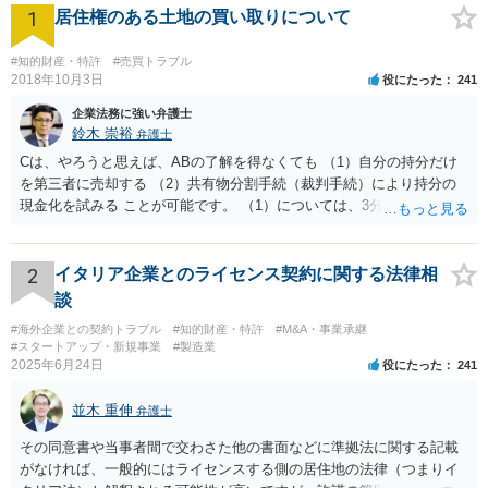
1
居住権のある土地の買い取りについて
#知的財産・特許
#売買トラブル
2018年10月3日
役にたった
241
企業法務に強い弁護士
鈴木 崇裕
弁護士
Cは、やろうと思えば、ABの了解を得なくても （1）自分の持分だけ
を第三者に売却する （2）共有物分割手続（裁判手続）により持分の
現金化を試みる ことが可能です。 （1）については、3分の1の持分だ
けを取得してもすぐには使えませんから、そもそも買い手は多くない
ですし、買取価格は非常に安くなりますが、近年は「持分だけでも買
い取ります」という業者が出てきています。 （2）については、裁判
2
イタリア企業とのライセンス契約に関する法律相
手続を粛々と進めることにより、土地を切り分けて取得したり、全体
談
を競売にかけたりすることができるようになります。こちらも経費が
#海外企業との契約トラブル
#知的財産・特許
#M&A・事業承継
多くかかり、最終的な手残りの金額は多くありませんし、手間がかか
#スタートアップ・新規事業
#製造業
ります。Cが外国にいるのならなおさらです。 Cが上記（1）（2）を
2025年6月24日
役にたった
241
認識しているかどうかはわかりませんが、Cにとっては、上記（1）
（2）の方法よりも手残りが多くなるような金額であれば、ABに買い
並木 重伸
弁護士
取りをしてもらうほうが「合理的」ということになります。 他の先生
方が回答しているように、相続税路線価や固定資産税評価額から計算
その同意書や当事者間で交わさた他の書面などに準拠法に関する記載
した時価を3分して、使用借権の10％を控除した金額というのが公平中
がなければ、一般的にはライセンスする側の居住地の法律（つまりイ