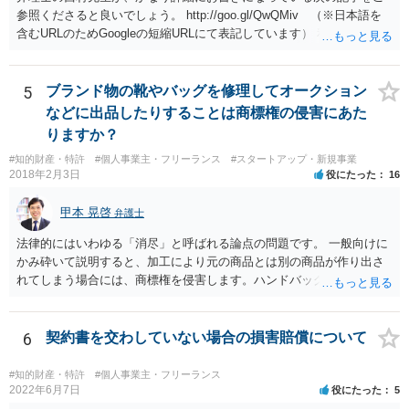
参照くださると良いでしょう。 http://goo.gl/QwQMiv （※日本語を
含むURLのためGoogleの短縮URLにて表記しています） 私も同先生と
同じ意見です。 商品（グッズ）への使用ということであれば、少なく
とも不正競争防止法上の問題は生じうると思います。
5
ブランド物の靴やバッグを修理してオークション
などに出品したりすることは商標権の侵害にあた
りますか？
#知的財産・特許
#個人事業主・フリーランス
#スタートアップ・新規事業
2018年2月3日
役にたった
16
甲本 晃啓
弁護士
法律的にはいわゆる「消尽」と呼ばれる論点の問題です。 一般向けに
かみ砕いて説明すると、加工により元の商品とは別の商品が作り出さ
れてしまう場合には、商標権を侵害します。ハンドバッグをポーチに
リメイクするなどの場合です。他方で、単なる性能や品質を維持する
ための加工（一般にいう修理）は、商標権を侵害しません。 商標権者
は、その商品を売ったときに対価を回収しているので、商標権は用い
6
契約書を交わしていない場合の損害賠償について
尽くされている（用尽、消尽といいます。）と解釈されます。他方
で、商標権者の預かり知らないところで、販売した商品から別の商品
#知的財産・特許
#個人事業主・フリーランス
（コピー品やリメイク品）が作りだされてしまうと、その商品が仮に
2022年6月7日
役にたった
5
酷い品質であれば、商標権者のブランドイメージが傷ついてしまいま