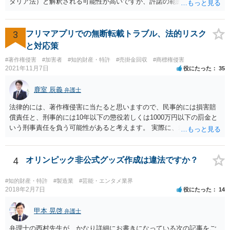
立な金額の算定方法の一つであることに間違いはありません。 しか
タリア法）と解釈される可能性が高いですが、許諾の範囲が日本国内
し、売買価格は当事者間で合意できれば高くても安くても良いわけで
に限定されているなどの事情がある場合には、日本法となる可能性も
すから、ABとしては、上記を考慮して、できる限り有利な金額を提案
あります。 なお、仮に日本法になるとしても、新しい会社との間で契
し、交渉していくことがよろしいように思います。 Cが上記（1）
約が有効かどうかは、ライセンスされた権利の種類（著作権、商標
3
フリマアプリでの無断転載トラブル、法的リスク
（2）の方法をとった場合に手残りがいくらになるかの計算は簡単では
権、特許権など）や契約の時期などを見て判断する必要があります。
と対応策
ないものの、ある程度見通しもつけられますので、その金額を考慮し
いずれにせよ具体的事情が分からないと確定的な回答は難しいと思わ
#著作権侵害
#加害者
#知的財産・特許
#売掛金回収
#商標権侵害
つつ、提案金額を調整することをお勧めいたします。 なお、将来的な
れますので、弁護士に直接相談されることをお勧めします。
2021年11月7日
役にたった
35
紛争の可能性を考慮するのであれば、Cからの持分買い取りと合わせ
て、AB間の権利調整（可能であれば共有を解消し、分筆してそれぞれ
鹿室 辰義
弁護士
単独所有するなど）も検討なさると良いですね。
法律的には、著作権侵害に当たると思いますので、民事的には損害賠
償責任と、刑事的には10年以下の懲役若しくは1000万円以下の罰金と
いう刑事責任を負う可能性があると考えます。 実際に、裁判になった
り、刑事責任を問われるかは、内容等によりますが、警察が被害届を
受理すると、取調べ等の捜査が行われる可能性があります。 そして、
刑事責任を軽くするためには、被害弁償等を行う必要があります。 今
4
オリンピック非公式グッズ作成は違法ですか？
後の対応としては、まずは、弁護士に相談するのが良いと思います。
#知的財産・特許
#製造業
#芸能・エンタメ業界
2018年2月7日
役にたった
14
甲本 晃啓
弁護士
弁理士の西村先生が、かなり詳細にお書きになっている次の記事をご