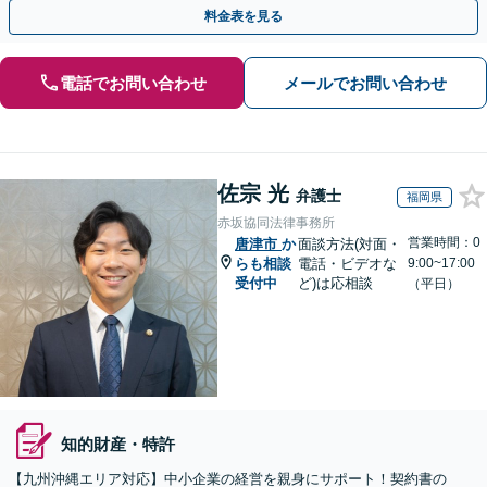
式の相続／誹謗中傷対策／不動産問題まで幅広く対応！
料金表を見る
電話でお問い合わせ
メールでお問い合わせ
佐宗 光
弁護士
福岡県
赤坂協同法律事務所
営業時間：0
唐津市
か
面談方法(対面・
らも相談
電話・ビデオな
9:00~17:00
受付中
ど)は応相談
（平日）
知的財産・特許
【九州沖縄エリア対応】中小企業の経営を親身にサポート！契約書の