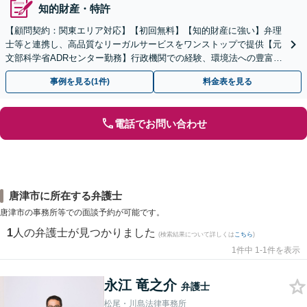
知的財産・特許
【顧問契約：関東エリア対応】【初回無料】【知的財産に強い】弁理
士等と連携し、高品質なリーガルサービスをワンストップで提供【元
文部科学省ADRセンター勤務】行政機関での経験、環境法への豊富な
知識を活かし、事業者さまの抱える問題を解決へ導きます
事例を見る(1件)
料金表を見る
電話でお問い合わせ
唐津市に所在する弁護士
唐津市の事務所等での面談予約が可能です。
1
人の弁護士が見つかりました
(検索結果について詳しくは
こちら
)
1件中 1-1件を表示
永江 竜之介
弁護士
松尾・川島法律事務所