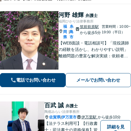
河野 雄輝
弁護士
福岡ひかり法律事務所
福
糸
筑前前原駅
営業時間：10:00~
岡
島
|
19:00（平日）
から徒歩5分
県
市
【WEB面談・電話相談可】「現役講師
の経験を活かし、わかりやすい説明」
離婚問題の豊富な解決実績：依頼者さ
まの立場に立った戦略的なアプローチ
で、離婚問題を解決へと導きます「借
金問題：豊富な相談実績で借金の苦し
電話でお問い合わせ
メールでお問い合わせ
みへの深く共感」ご依頼後は最短で督
促ストップ
百武 誠
弁護士
陶都みらい法律事務所
佐賀県
伊万里市
伊万里駅
から徒歩10分
|
【法テラス利用可】【行政書
詳細を見
士・司法書士の資格保有】皆