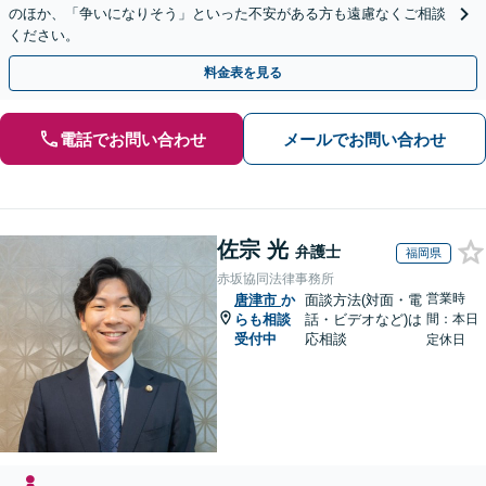
のほか、「争いになりそう」といった不安がある方も遠慮なくご相談
ください。
料金表を見る
電話でお問い合わせ
メールでお問い合わせ
佐宗 光
弁護士
福岡県
赤坂協同法律事務所
営業時
唐津市
か
面談方法(対面・電
らも相談
話・ビデオなど)は
間：本日
受付中
応相談
定休日