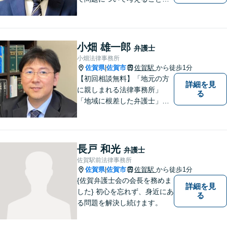
モットー。企業法務案件、相
続・遺言案件、労働事件案
件、損害保険業務に関わる、
あらゆる問題解決に精通。
小畑 雄一郎
弁護士
【電話相談可】
小畑法律事務所
佐賀県
佐賀市
佐賀駅
から徒歩1分
|
【初回相談無料】「地元の方
詳細を見
に親しまれる法律事務所」
る
「地域に根差した弁護士」を
目指して活動しております。
企業法務から、離婚や交通事
故、金銭トラブル、刑事事件
など幅広く対応しております
長戸 和光
弁護士
ので、まずはお気軽にご相談
佐賀駅前法律事務所
下さい。【JR佐賀駅1分】
佐賀県
佐賀市
佐賀駅
から徒歩1分
|
【子連れ相談可】
{佐賀弁護士会の会長を務めま
詳細を見
した} 初心を忘れず、身近にあ
る
る問題を解決し続けます。