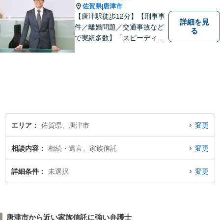
佐賀県
唐津市
|
【唐津駅徒歩12分】【刑事事
詳細を見
件／離婚問題／交通事故など
る
で実績多数】「スピーディで
的確な判断」がモットーで
す。皆様に寄り添い、目線を
合わせながらどのような解決
が望ましいのかを共に考えま
す。ぜひお気軽にご相談くだ
さい！【プライバシー完備】
エリア
佐賀県、唐津市
変更
相談内容
相続・遺言、家族信託
変更
詳細条件
未選択
変更
唐津市から近い家族信託に強い弁護士