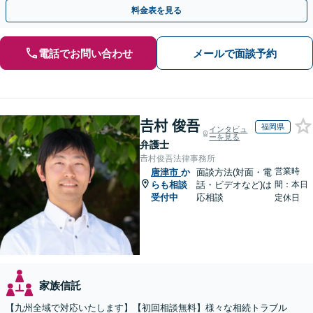
付可】【休日・夜間相談可】
料金表を見る
電話でお問い合わせ
メールで面談予約
𠮷村 俊吾
福岡県
インタビュ
ーを見る
弁護士
𠮷村俊吾法律事務所
営業時
唐津市
か
面談方法(対面・電
らも相談
話・ビデオなど)は
間：本日
受付中
応相談
定休日
家族信託
【九州全域で対応いたします】【初回相談無料】様々な相続トラブル