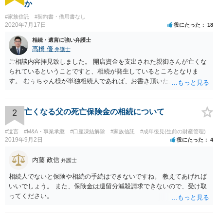
か
#家族信託
#契約書・借用書なし
2020年7月17日
役にたった
18
相続・遺言に強い弁護士
髙橋 優
弁護士
ご相談内容拝見致しました。 開店資金を支出された親御さんが亡くな
られているということですと、相続が発生しているところとなりま
す。 むぅちゃん様が単独相続人であれば、お書き頂いたような方法で
ご主人に書面を書いてもらうことで対応は可能かと思います。 他にも
相続人おられるということであれば、他の相続人との協議が必要とな
るところです。 また、当該点とは別にご主人から貸付ではなく贈与で
2
亡くなる父の死亡保険金の相続について
あると主張される可能性がございます。 その場合には、貸付であるこ
とを伺わせる事情をどれだけ積み重ねることが出来るか、というとこ
#遺言
#M&A・事業承継
#口座凍結解除
#家族信託
#成年後見(生前の財産管理)
ろとなります。 返済の事実や、返済を約束するメール等です。 金額の
2019年9月2日
役にたった
4
大きさや状況を考えると、一つ一つの問題を解決し、万が一に備えて
おく方が宜しいかと思います。 緊急という訳ではないかと思います
内藤 政信
弁護士
が、事前準備が早い方が有効な手段が増える傾向にありますので、早
相続人でないと保険や相続の手続はできないですね。 教えてあげれば
目に弁護士を入れられることを御検討頂くと良いかと思います。
いいでしょう。 また、保険金は遺留分減殺請求できないので、受け取
ってください。