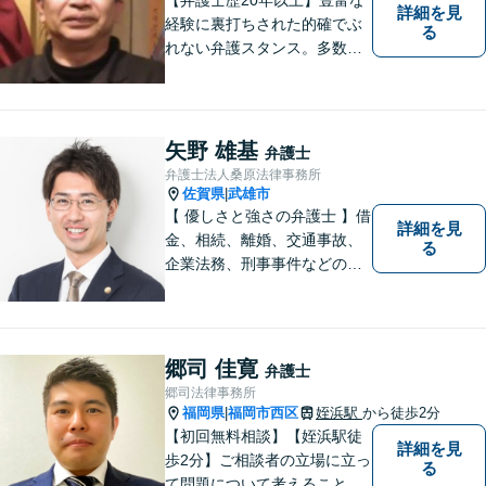
詳細を見
経験に裏打ちされた的確でぶ
る
れない弁護スタンス。多数の
著書・メディア出演あり。
【借金・債務整理】約2000件
の解決実績。【相続遺言】司
法書士などとも連携しワンス
矢野 雄基
弁護士
トップで解決。難事件には他
弁護士法人桑原法律事務所
弁護士と協力も。元調停委
佐賀県
武雄市
|
員。
【 優しさと強さの弁護士 】借
詳細を見
金、相続、離婚、交通事故、
る
企業法務、刑事事件などのご
相談を承っております。まず
はお気軽にご相談ください。
チーム体制による迅速で最適
なリーガルサービスを提供い
郷司 佳寛
弁護士
たします。
郷司法律事務所
福岡県
福岡市西区
姪浜駅
から徒歩2分
|
【初回無料相談】【姪浜駅徒
詳細を見
歩2分】ご相談者の立場に立っ
る
て問題について考えることが