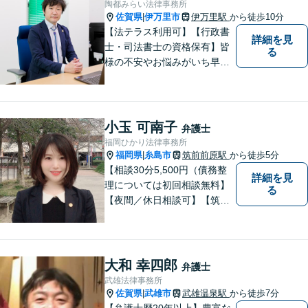
陶都みらい法律事務所
佐賀県
伊万里市
伊万里駅
から徒歩10分
|
【法テラス利用可】【行政書
詳細を見
士・司法書士の資格保有】皆
る
様の不安やお悩みがいち早く
解決できるよう、これまでの
司法書士、行政書士の経験を
活かし、誠心誠意サポートい
たします。また、依頼者様が
小玉 可南子
弁護士
お悩みを話しやすい環境作り
福岡ひかり法律事務所
を心がけております。
福岡県
糸島市
筑前前原駅
から徒歩5分
|
【相談30分5,500円（債務整
詳細を見
理については初回相談無料】
る
【夜間／休日相談可】【筑前
前原駅徒歩5分】99.9％の有罪
率の中、無罪判決取得の実績
もあります。一人で悩まず、
ぜひ、お気軽にご相談下さ
大和 幸四郎
弁護士
い。心を込めて対応させてい
武雄法律事務所
ただきます。
佐賀県
武雄市
武雄温泉駅
から徒歩7分
|
【弁護士歴20年以上】豊富な