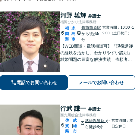
河野 雄輝
弁護士
福岡ひかり法律事務所
筑前前原駅
営業時間：10:00~1
福
糸
9:00（土日祝日）
岡
島
から徒歩5
|
県
市
分
【WEB面談・電話相談可】「現役講師
の経験を活かし、わかりやすい説明」
離婚問題の豊富な解決実績：依頼者さ
まの立場に立った戦略的なアプローチ
で、離婚問題を解決へと導きます「借
金問題：豊富な相談実績で借金の苦し
電話でお問い合わせ
メールでお問い合わせ
みへの深く共感」ご依頼後は最短で督
促ストップ
行武 謙一
弁護士
西九州総合法律事務所
佐
武
武雄温泉駅
か
営業時間：本
賀
雄
|
日定休日
ら徒歩8分
県
市