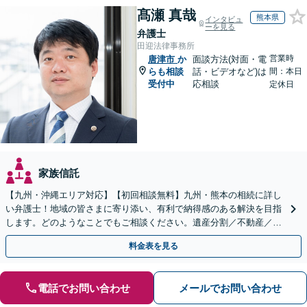
髙瀬 真哉
熊本県
インタビュ
ーを見る
弁護士
田迎法律事務所
営業時
唐津市
か
面談方法(対面・電
らも相談
話・ビデオなど)は
間：本日
受付中
応相談
定休日
家族信託
【九州・沖縄エリア対応】【初回相談無料】九州・熊本の相続に詳し
い弁護士！地域の皆さまに寄り添い、有利で納得感のある解決を目指
します。どのようなことでもご相談ください。遺産分割／不動産／遺
言書／使い込み／寄与分／遺留分／相続放棄【完全個室】
料金表を見る
電話でお問い合わせ
メールでお問い合わせ