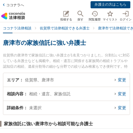
弁護士の方はこちら
ココナラへ
投稿する
探す
閲覧履歴
マイリスト
ログイン
ココナラ法律相談
佐賀県で法律相談できる弁護士
唐津市で法律相談で
唐津市の家族信託に強い弁護士
佐賀県の唐津市で家族信託に強い弁護士が1名見つかりました。分割払いに対応
している弁護士なども掲載中。相続・遺言に関係する家族間の相続トラブルや
認知症の相続、遺産分割等の細かな分野での絞り込み検索もでき便利です。特
に松尾・川島法律事務所の永江 竜之介弁護士のプロフィール情報や弁護士費
用、強みなどが注目されています。『唐津市で土日や夜間に発生した家族信託
エリア
佐賀県、唐津市
変更
のトラブルを今すぐに弁護士に相談したい』『家族信託のトラブル解決の実績
豊富な近くの弁護士を検索したい』『初回相談無料で家族信託を法律相談でき
相談内容
相続・遺言、家族信託
変更
る唐津市内の弁護士に相談予約したい』などでお困りの相談者さんにおすすめ
です。
詳細条件
未選択
変更
家族信託に強い唐津市から相談可能な弁護士