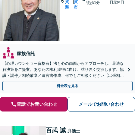
賀
賀
|
日定休日
徒歩1分
県
市
家族信託
【心理カウンセラー資格有】法と心の両面からアプローチし、最適な
解決策をご提案。あなたの権利獲得に向け、粘り強く交渉します。協
議・調停／相続放棄／遺言書作成、何でもご相談ください【出張相談
可】【初回相談無料】【佐賀駅1分】
料金表を見る
電話でお問い合わせ
メールでお問い合わせ
百武 誠
弁護士