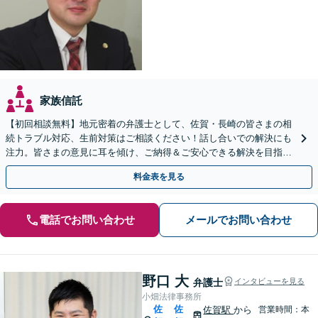
家族信託
【初回相談無料】地元密着の弁護士として、佐賀・長崎の皆さまの相
続トラブル対応、生前対策はご相談ください！話し合いでの解決にも
注力。皆さまの意見に耳を傾け、ご納得＆ご安心できる解決を目指し
ます【当日相談可】【駐車場あり】【武雄温泉駅8分】
料金表を見る
電話でお問い合わせ
メールでお問い合わせ
野口 大
弁護士
インタビューを見る
小畑法律事務所
佐
佐
佐賀駅
から
営業時間：本