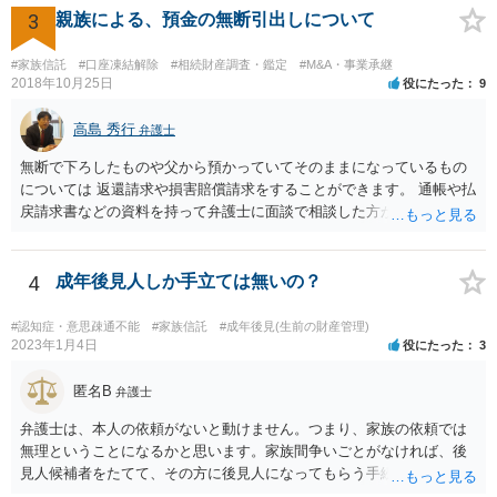
3
親族による、預金の無断引出しについて
#家族信託
#口座凍結解除
#相続財産調査・鑑定
#M&A・事業承継
2018年10月25日
役にたった
9
高島 秀行
弁護士
無断で下ろしたものや父から預かっていてそのままになっているもの
については 返還請求や損害賠償請求をすることができます。 通帳や払
戻請求書などの資料を持って弁護士に面談で相談した方がよいと思い
ます。
4
成年後見人しか手立ては無いの？
#認知症・意思疎通不能
#家族信託
#成年後見(生前の財産管理)
2023年1月4日
役にたった
3
匿名B
弁護士
弁護士は、本人の依頼がないと動けません。つまり、家族の依頼では
無理ということになるかと思います。家族間争いごとがなければ、後
見人候補者をたてて、その方に後見人になってもらう手続をすすめた
ほうが、今後もいろいろやりやすくなると思います。