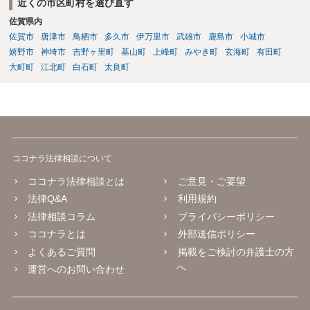
近くの市区町村を選び直す
佐賀県内
佐賀市
唐津市
鳥栖市
多久市
伊万里市
武雄市
鹿島市
小城市
嬉野市
神埼市
吉野ヶ里町
基山町
上峰町
みやき町
玄海町
有田町
大町町
江北町
白石町
太良町
ココナラ法律相談について
ココナラ法律相談とは
ご意見・ご要望
法律Q&A
利用規約
法律相談コラム
プライバシーポリシー
ココナラとは
外部送信ポリシー
よくあるご質問
掲載をご検討の弁護士の方
へ
運営へのお問い合わせ