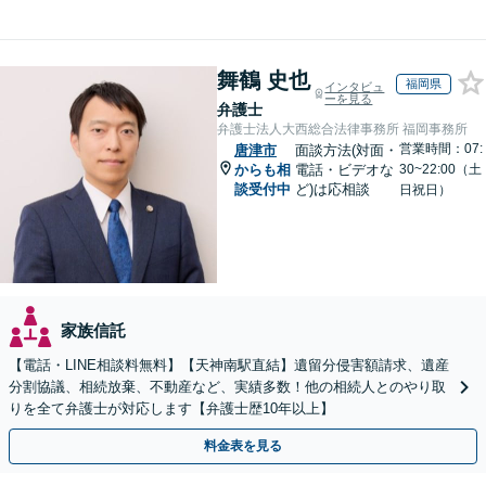
舞鶴 史也
福岡県
インタビュ
ーを見る
弁護士
弁護士法人大西総合法律事務所 福岡事務所
営業時間：07:
唐津市
面談方法(対面・
からも相
電話・ビデオな
30~22:00（土
談受付中
ど)は応相談
日祝日）
家族信託
【電話・LINE相談料無料】【天神南駅直結】遺留分侵害額請求、遺産
分割協議、相続放棄、不動産など、実績多数！他の相続人とのやり取
りを全て弁護士が対応します【弁護士歴10年以上】
料金表を見る