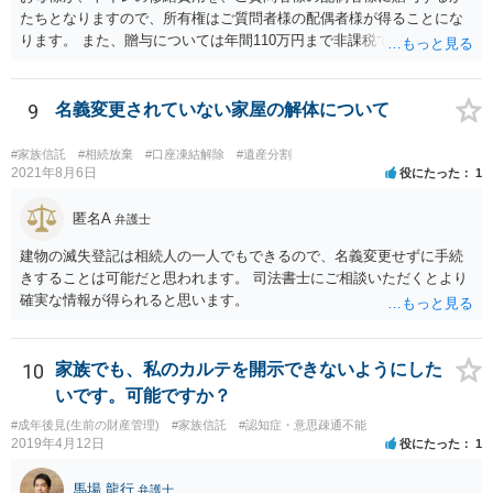
たちとなりますので、所有権はご質問者様の配偶者様が得ることにな
ります。 また、贈与については年間110万円まで非課税であり、トイ
レの修繕費であればこの枠内に収まると思います。
9
名義変更されていない家屋の解体について
#家族信託
#相続放棄
#口座凍結解除
#遺産分割
2021年8月6日
役にたった
1
匿名A
弁護士
建物の滅失登記は相続人の一人でもできるので、名義変更せずに手続
きすることは可能だと思われます。 司法書士にご相談いただくとより
確実な情報が得られると思います。
10
家族でも、私のカルテを開示できないようにした
いです。可能ですか？
#成年後見(生前の財産管理)
#家族信託
#認知症・意思疎通不能
2019年4月12日
役にたった
1
馬場 龍行
弁護士