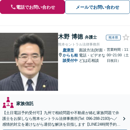
電話でお問い合わせ
メールでお問い合わせ
木野 博徳
弁護士
熊本県
熊本セントラル法律事務所
営業時間：11:
唐津市
面談方法(対面・
からも相
電話・ビデオな
00~21:00（土
談受付中
ど)は応相談
日祝日）
家族信託
【土日電話予約受付可】九州で相続問題や不動産が絡む家族問題で弁
護士をお探しなら熊本セントラル法律事務所(Tel: 096-288-2193)へ／
感情的対立を避けながら適切な解決を目指します【LINE24時間予約受