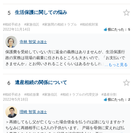
5
生活保護に関しての悩み
#相続手続き
#家族信託
#家族間の相続トラブル
#相続税対策
2022年11月14日
役にたった
5
寺林 智栄
弁護士
保護費を受給していない方に返金の義務はありませんが、生活保護行
政の実務は現場の裁量に任されるところも大きいので、「お支払いで
きませんか」とお伺いされることくらいはあるかもしれません。 通報
するかどうかは、あなたとお父さんの妹さんとの関係などを総合的に
考えてご判断いただくのが良いと思います。
6
遺産相続の関係について
#相続手続き
#相続放棄
#家族信託
#相続トラブルの代理交渉
#遺産分割
2022年5月18日
役にたった
2
理崎 智英
弁護士
＞再婚してもし父が亡くなった場合借金を払うのは誰になりますか？
ちなみに再婚相手にも2人の子供がいます。 戸籍を母側に変えれば払