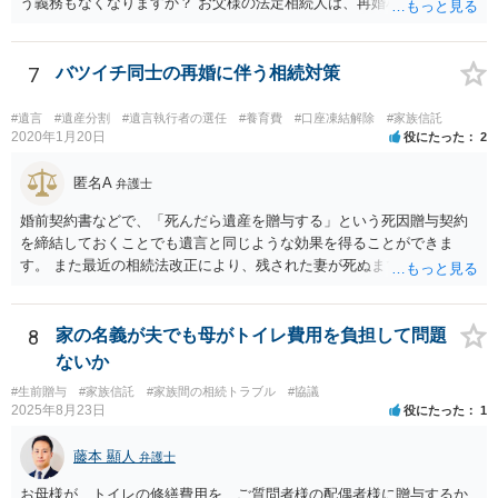
う義務もなくなりますか？ お父様の法定相続人は、再婚相手とご相談
者様なので、お父様の借金はご相談者様も相続することになります。
戸籍がどこにあるのかは関係ありません。 ただし、お父様が亡くなっ
たことを知ってから３か月以内に家庭裁判所にて「相続放棄」の手続
7
バツイチ同士の再婚に伴う相続対策
をすれば、ご相談者様はお父様の借金は相続しません。
#遺言
#遺産分割
#遺言執行者の選任
#養育費
#口座凍結解除
#家族信託
2020年1月20日
役にたった
2
匿名A
弁護士
婚前契約書などで、「死んだら遺産を贈与する」という死因贈与契約
を締結しておくことでも遺言と同じような効果を得ることができま
す。 また最近の相続法改正により、残された妻が死ぬまで家に住み続
けられる権利として「配偶者居住権」という制度が設けられましたの
で、その制度を活用する方法も考えられます。 もし契約書の作成まで
視野に入れておられる場合は、お近くの弁護士、できれば相続に強い
8
家の名義が夫でも母がトイレ費用を負担して問題
弁護士にご相談なさるとよいでしょう。
ないか
#生前贈与
#家族信託
#家族間の相続トラブル
#協議
2025年8月23日
役にたった
1
藤本 顯人
弁護士
お母様が、トイレの修繕費用を、ご質問者様の配偶者様に贈与するか