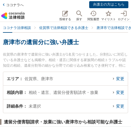
弁護士の方はこちら
ココナラへ
投稿する
探す
閲覧履歴
マイリスト
ログイン
ココナラ法律相談
佐賀県で法律相談できる弁護士
唐津市で法律相談で
唐津市の遺留分に強い弁護士
佐賀県の唐津市で遺留分に強い弁護士が1名見つかりました。分割払いに対応し
ている弁護士なども掲載中。相続・遺言に関係する家族間の相続トラブルや認
知症の相続、遺産分割等の細かな分野での絞り込み検索もでき便利です。特に
松尾・川島法律事務所の永江 竜之介弁護士のプロフィール情報や弁護士費用、
強みなどが注目されています。『唐津市で土日や夜間に発生した遺留分のトラ
エリア
佐賀県、唐津市
変更
ブルを今すぐに弁護士に相談したい』『遺留分のトラブル解決の実績豊富な近
くの弁護士を検索したい』『初回相談無料で遺留分を法律相談できる唐津市内
相談内容
相続・遺言、遺留分侵害額請求・放棄
変更
の弁護士に相談予約したい』などでお困りの相談者さんにおすすめです。
詳細条件
未選択
変更
遺留分侵害額請求・放棄に強い唐津市から相談可能な弁護士