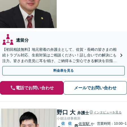
遺留分
【初回相談無料】地元密着の弁護士として、佐賀・長崎の皆さまの相
続トラブル対応、生前対策はご相談ください！話し合いでの解決にも
注力。皆さまの意見に耳を傾け、ご納得＆ご安心できる解決を目指し
ます【当日相談可】【駐車場あり】【武雄温泉駅8分】
料金表を見る
電話でお問い合わせ
メールでお問い合わせ
野口 大
弁護士
インタビューを見る
小畑法律事務所
佐
佐
佐賀駅
か
営業時間：10:00~1