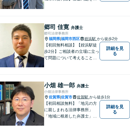
心に取り組んでおります。
郷司 佳寛
弁護士
郷司法律事務所
福岡県
福岡市西区
姪浜駅
から徒歩2分
|
【初回無料相談】【姪浜駅徒
詳細を見
歩2分】ご相談者の立場に立っ
る
て問題について考えることが
モットー。企業法務案件、相
続・遺言案件、労働事件案
件、損害保険業務に関わる、
あらゆる問題解決に精通。
小畑 雄一郎
弁護士
【電話相談可】
小畑法律事務所
佐賀県
佐賀市
佐賀駅
から徒歩1分
|
【初回相談無料】「地元の方
詳細を見
に親しまれる法律事務所」
る
「地域に根差した弁護士」を
目指して活動しております。
企業法務から、離婚や交通事