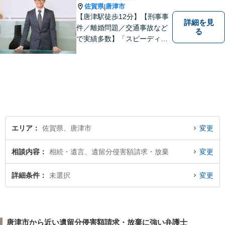
佐賀県
唐津市
|
【唐津駅徒歩12分】【刑事事
詳細を見
件／離婚問題／交通事故など
る
で実績多数】「スピーディで
的確な判断」がモットーで
す。皆様に寄り添い、目線を
合わせながらどのような解決
が望ましいのかを共に考えま
す。ぜひお気軽にご相談くだ
さい！【プライバシー完備】
エリア
佐賀県、唐津市
変更
相談内容
相続・遺言、遺留分侵害額請求・放棄
変更
詳細条件
未選択
変更
唐津市から近い遺留分侵害額請求・放棄に強い弁護士