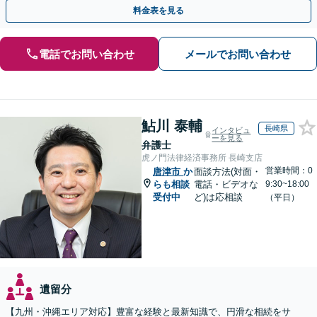
言書／使い込み／寄与分／遺留分／相続放棄【完全個室】
料金表を見る
電話でお問い合わせ
メールでお問い合わせ
鮎川 泰輔
長崎県
インタビュ
ーを見る
弁護士
虎ノ門法律経済事務所 長崎支店
営業時間：0
唐津市
か
面談方法(対面・
らも相談
電話・ビデオな
9:30~18:00
受付中
ど)は応相談
（平日）
遺留分
【九州・沖縄エリア対応】豊富な経験と最新知識で、円滑な相続をサ