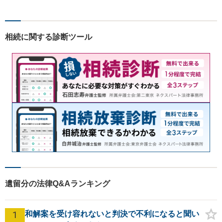
故、金銭トラブル、刑事事件
など幅広く対応しております
ので、まずはお気軽にご相談
相続に関する診断ツール
下さい。【JR佐賀駅1分】
【子連れ相談可】
遺留分の法律Q&Aランキング
1
和解案を受け容れないと判決で不利になると聞い