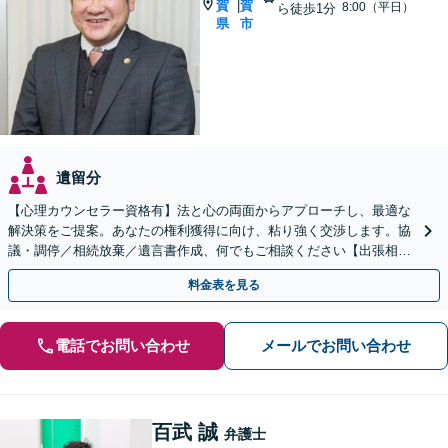
賀
賀
|
8:00（平日）
ら徒歩1分
県
市
遺留分
【心理カウンセラー資格有】法と心の両面からアプローチし、最適な
解決策をご提案。あなたの権利獲得に向け、粘り強く交渉します。協
議・調停／相続放棄／遺言書作成、何でもご相談ください【出張相談
可】【初回相談無料】【佐賀駅1分】
料金表を見る
電話でお問い合わせ
メールでお問い合わせ
百武 誠
弁護士