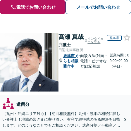
電話でお問い合わせ
メールでお問い合わせ
髙瀬 真哉
熊本県
インタビュ
ーを見る
弁護士
田迎法律事務所
営業時間：0
唐津市
か
面談方法(対面・
らも相談
電話・ビデオな
9:00~21:00
受付中
ど)は応相談
（平日）
遺留分
【九州・沖縄エリア対応】【初回相談無料】九州・熊本の相続に詳し
い弁護士！地域の皆さまに寄り添い、有利で納得感のある解決を目指
します。どのようなことでもご相談ください。遺産分割／不動産／遺