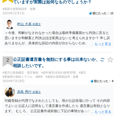
ていますが実際は如何なものでしょうか？
#遺留分侵害額請求・放棄
2022年12月1日
役にたった
12
村山 大基
弁護士
＞今後、和解がなされなかった場合は最終準備書面から判決に至ると
思いますが和解案と判決はほぼ差異はないと考えられますか？ 申し訳
ありませんが、具体的な訴訟の内容が分からないため、 何とも回答が
難しい、といわざるを得ません。 繰り返しになりますが、事情をよく
わかっている代理人弁護士に聞くか、 訴訟資料を持って面談相談に行
ってみましょう。 その上で、一般論として回答するなら、和解案と判
2
公正証書遺言書を無効にする事は出来ないか、ご
決は（ケースによって程度の差はあっても）食い違うことが多いで
相談したいです。
す。 金額は適当ですが、例えば判決で１００万円支払え、という結論
#遺言の真偽鑑定・遺言無効
#成年後見(生前の財産管理)
#遺言
になりそうな場合、 そのまま１００万円を和解案として提示しても、
#家族間の相続トラブル
#調停
#遺留分侵害額請求・放棄
判決と変わらないなら払う側としてはあまり和解に応じようという気
2024年7月18日
役にたった
8
にはなりにくいです。 他方で、７０万円で和解を提示した場合、 「こ
のまま判決で１００万円支払いとなるより、７０万円でまとめた方が
高島 秀行
弁護士
マシ」ということで、 合意の可能性が出てきます。 応じるかどうか
は、判決になったらどうなりそうか、という点についての検討が不可
印鑑登録が代理でなされたとしても、母が公証役場に行って その内容
欠ですので、 初めに述べた通り、代理人と相談するか、資料を持って
でよいと公証人に説明をして遺言書を作成したら 遺言書は有効となり
面談相談に行ってみることをお勧めします。
ます。 むしろ、 公正証書作成前後に下記の事情があったことが証明で