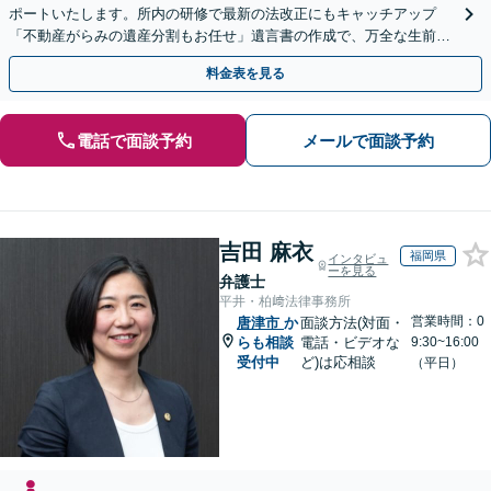
ポートいたします。所内の研修で最新の法改正にもキャッチアップ
「不動産がらみの遺産分割もお任せ」遺言書の作成で、万全な生前対
策をおこないましょう【夜間・休日面談可】
料金表を見る
電話で面談予約
メールで面談予約
吉田 麻衣
福岡県
インタビュ
ーを見る
弁護士
平井・柏﨑法律事務所
営業時間：0
唐津市
か
面談方法(対面・
らも相談
電話・ビデオな
9:30~16:00
受付中
ど)は応相談
（平日）