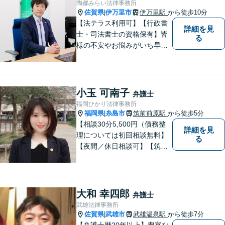
陶都みらい法律事務所
佐賀県
伊万里市
伊万里駅
から徒歩10分
|
【法テラス利用可】【行政書
詳細を見
士・司法書士の資格保有】皆
る
様の不安やお悩みがいち早く
解決できるよう、これまでの
司法書士、行政書士の経験を
活かし、誠心誠意サポートい
たします。また、依頼者様が
小玉 可南子
弁護士
お悩みを話しやすい環境作り
福岡ひかり法律事務所
を心がけております。
福岡県
糸島市
筑前前原駅
から徒歩5分
|
【相談30分5,500円（債務整
詳細を見
理については初回相談無料】
る
【夜間／休日相談可】【筑前
前原駅徒歩5分】99.9％の有罪
率の中、無罪判決取得の実績
もあります。一人で悩まず、
ぜひ、お気軽にご相談下さ
大和 幸四郎
弁護士
い。心を込めて対応させてい
武雄法律事務所
ただきます。
佐賀県
武雄市
武雄温泉駅
から徒歩7分
|
【弁護士歴20年以上】豊富な