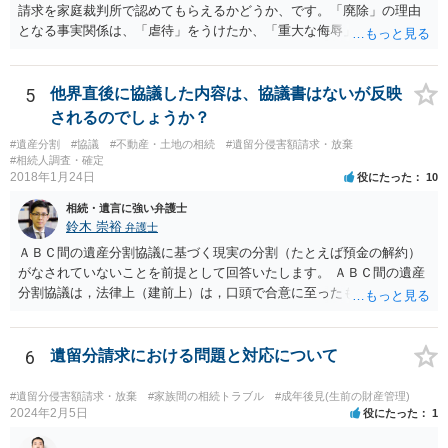
請求を家庭裁判所で認めてもらえるかどうか、です。「廃除」の理由
となる事実関係は、「虐待」をうけたか、「重大な侮辱」を受けた
か、推定相続人たる夫に「その他著しい非行」があったか否かです。
「廃除」は遺言でも可能です（民法８９３条）。 弁護士に具体的な事
情を話して相談して、「廃除」が可能か、実際に法律相談を受けるこ
5
他界直後に協議した内容は、協議書はないが反映
とをお勧めします。
されるのでしょうか？
#遺産分割
#協議
#不動産・土地の相続
#遺留分侵害額請求・放棄
#相続人調査・確定
2018年1月24日
役にたった
10
相続・遺言に強い弁護士
鈴木 崇裕
弁護士
ＡＢＣ間の遺産分割協議に基づく現実の分割（たとえば預金の解約）
がなされていないことを前提として回答いたします。 ＡＢＣ間の遺産
分割協議は，法律上（建前上）は，口頭で合意に至ったものであって
も有効です。 しかし，口頭で合意したことを立証する方法がありませ
ん。 また，不動産の名義を移転するためには，遺産分割協議書への署
名捺印を得る必要があります。 したがって，残念ながら，「ＡＢＣ間
6
遺留分請求における問題と対応について
の遺産分割協議が有効に成立している」という前提に基づく主張は困
難と思われます。 「ＡＢＣ間の遺産分割協議は未了のまま，ＡとＢが
#遺留分侵害額請求・放棄
#家族間の相続トラブル
#成年後見(生前の財産管理)
死亡し，二次相続が発生した」という前提に基づいて協議を進める必
2024年2月5日
役にたった
1
要があります。 もちろん，Ｃの立場としては，ＡＢＣ間の遺産分割協