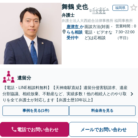
舞鶴 史也
福岡県
インタビュ
ーを見る
弁護士
弁護士法人大西総合法律事務所 福岡事務所
営業時間：0
唐津市
か
面談方法(対面・
らも相談
電話・ビデオな
7:30~22:00
受付中
ど)は応相談
（平日）
遺留分
【電話・LINE相談料無料】【天神南駅直結】遺留分侵害額請求、遺産
分割協議、相続放棄、不動産など、実績多数！他の相続人とのやり取
りを全て弁護士が対応します【弁護士歴10年以上】
事例を見る(1件)
料金表を見る
電話でお問い合わせ
メールでお問い合わせ