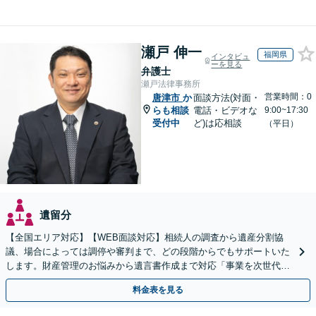
瀬戸 伸一
福岡県
インタビュ
ーを見る
弁護士
瀬戸法律事務所
営業時間：0
唐津市
か
面談方法(対面・
らも相談
電話・ビデオな
9:00~17:30
受付中
ど)は応相談
（平日）
遺留分
【全国エリア対応】【WEB面談対応】相続人の調査から遺産分割協
議、場合によっては調停や審判まで、どの段階からでもサポートいた
します。財産管理のお悩みから遺言書作成まで対応「事業を次世代に
引き継ぐ安心の事業承継をサポート」【完全個室相談】
料金表を見る