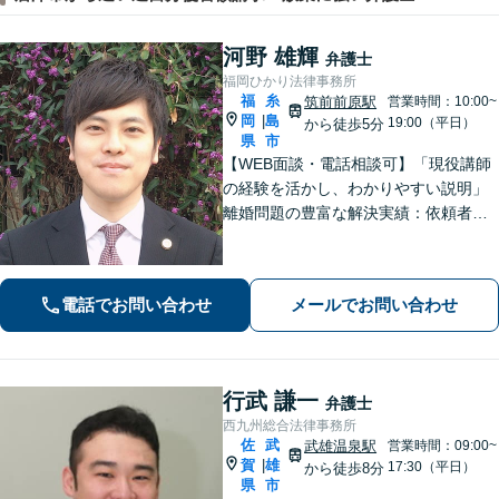
河野 雄輝
弁護士
福岡ひかり法律事務所
福
糸
筑前前原駅
営業時間：10:00~
岡
島
|
19:00（平日）
から徒歩5分
県
市
【WEB面談・電話相談可】「現役講師
の経験を活かし、わかりやすい説明」
離婚問題の豊富な解決実績：依頼者さ
まの立場に立った戦略的なアプローチ
で、離婚問題を解決へと導きます「借
金問題：豊富な相談実績で借金の苦し
電話でお問い合わせ
メールでお問い合わせ
みへの深く共感」ご依頼後は最短で督
促ストップ
行武 謙一
弁護士
西九州総合法律事務所
佐
武
武雄温泉駅
営業時間：09:00~
賀
雄
|
17:30（平日）
から徒歩8分
県
市