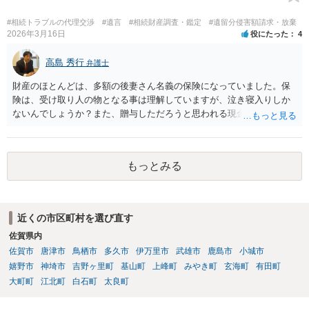
くなりになった場合、相続人となる可能性がありますが、 その場合は
相続放棄されれば問題ありません。 ３） 完全に拒否する方法はないか
#相続トラブルの代理交渉
#遺言
#相続財産調査・鑑定
#遺留分侵害額請求・放棄
もしれませんが、 関わりを持ちたくないとのことでしたら、親族の意
2026年3月16日
役にたった
4
見書にその旨を記載して提出しておけば良いかも知れません。 後見人
としても、関わりを拒否している親族にあえて連絡をしてくる可能性
高島 秀行
弁護士
は低いと考えられます。 以上、ご参考になさってください。
財産のほとんどは、多額の後妻さん名義の保険になっていました。保
険は、受け取り人の物となる事は理解していますが、泣き寝入りしか
ないんでしょうか？また、贈与しただろうと思われる現金の引き出し
も数年ありました。この現金についても泣き寝入りしかないんでしょ
うか？ 保険は原則として受取人のものですが、遺産全体での保険金
の割合が高い場合、掛け金が一括払いで、保険金が掛け金の額と同様
もっとみる
の額の場合などは特別受益として遺留分の対象となる可能性がありま
す。 多額の現金の引き出しは、相手に渡ったかどうか、そのとき父
の判断能力など事情によります。 弁護士に面談で詳しい事情を話し
て相談された方がよいと思います。
近くの市区町村を選び直す
佐賀県内
佐賀市
唐津市
鳥栖市
多久市
伊万里市
武雄市
鹿島市
小城市
嬉野市
神埼市
吉野ヶ里町
基山町
上峰町
みやき町
玄海町
有田町
大町町
江北町
白石町
太良町