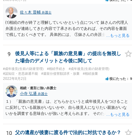
佐々木 晋輔
弁護士
⑴相続の件が終了と理解していいかという点について 妹さんの代理人
弁護士が連絡してきた内容で了承されるのであれば、その内容を書面
で残しておくべきです。 具体的には、 ①妹さんの弁護士に対して、連
絡してきた内容（遺留分請求は取り下げる、唯一執行されていない母
の預金を振り込めば終了など）を記載した合意書等の書面を作成して
もらう。 ②相談者様はその書面の内容をしっかり確認する。納得でき
9
後見人等による「親族の意見書」の提出を無視し
ない部分があれば、説明を求めたり、修正を求める。 なお、相続に
た場合のデメリットと今後に関して
関してお互いに債権債務がないことを確認する旨を記載してもらいま
#成年後見(生前の財産管理)
#相続手続き
#成年後見(生前の財産管理)
しょう。その記載があれば、相続の件は終了となります。 ③合意書等
#認知症・意思疎通不能
#遺留分侵害額請求・放棄
#相続放棄
が納得できる内容になれば、お互いに署名捺印する。 という流れで
2022年8月2日
役にたった
9
す。 合意書等に署名捺印してもいいか不安があるようでしたら、署名
相続・遺言に強い弁護士
捺印する前に、相談者様も別の弁護士に相談して確認してもらうので
小寺 弘通
弁護士
もいいと思います。 ⑵振込先が弁護士宛であることについて 代理人弁
護士の預り口座を振込先とするのはよくあることです。 問題ないと思
１） 「親族の意見書」は、どちらかというと成年後見人をつけること
います。
に反対している親族がいないかや、自ら後見人になりたい親族がいな
いかを調査する意味合いが強いと考えられます。 そのため、ご相談の
ご事情であれば無視してしまっても特に不都合はないと考えられま
す。 ２） 場合によっては、介護や被後見人の財産の処分等に関して、
後見人から相談があることも考えられます。 また、お祖母さんがお亡
10
父の遺産が後妻に渡る件で法的に対抗できるか？