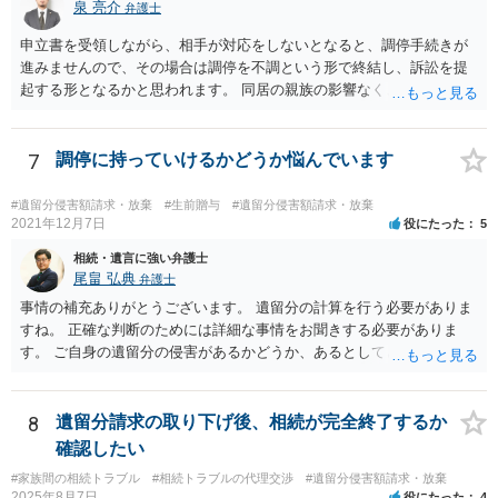
議の内容を前提とした主張をすることが最も有利ですが，ＡＢの相続
泉 亮介
弁護士
人は応じない姿勢を示していることから，実現は困難だと思います。
申立書を受領しながら、相手が対応をしないとなると、調停手続きが
主張としては維持しつつも，現実的な解決方法（遺産分割協議の落と
進みませんので、その場合は調停を不調という形で終結し、訴訟を提
しどころ）としては，譲歩することを甘受しなければならないかもし
起する形となるかと思われます。 同居の親族の影響なく、というのは
れません。
難しいでしょう。ただ、裁判や調停の中では主張等が書面で残るた
め、後からひっくり返すということは難しくなってくるかと思われま
す。 公開相談の場でのご相談については、どうしても限界が出てしま
7
調停に持っていけるかどうか悩んでいます
うため、一度個別にご相談をされることをお勧めいたします。
#遺留分侵害額請求・放棄
#生前贈与
#遺留分侵害額請求・放棄
2021年12月7日
役にたった
5
相続・遺言に強い弁護士
尾畠 弘典
弁護士
事情の補充ありがとうございます。 遺留分の計算を行う必要がありま
すね。 正確な判断のためには詳細な事情をお聞きする必要がありま
す。 ご自身の遺留分の侵害があるかどうか、あるとしてどの程度の金
額となるかを正確に把握されたいのであれば、一度お近くの弁護士に
相談されるのが良いと思います。
8
遺留分請求の取り下げ後、相続が完全終了するか
確認したい
#家族間の相続トラブル
#相続トラブルの代理交渉
#遺留分侵害額請求・放棄
2025年8月7日
役にたった
4