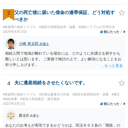
きれば判断能力がなく 無効だったと主張することが可能です。 翌年1
月に携帯が新しくなった母からの第一声は「ここにいたら殺される」
「面会に来てくれ」で、長男に聞くと「面会は出来ない。俺は携帯電
3
父の死亡後に届いた借金の連帯保証、どう対処す
話の使い方を教える為に会っている」「母の話は聞かなくて良い」と
べきか
電話が切れました。その後の電話でも「食事に毒が入っている」「体
#家族間の相続トラブル
#遺留分侵害額請求・放棄
#相続トラブルの代理交渉
にチップが埋められている」等、おかしかったです。 当時の診療記
2026年4月23日
役にたった
8
録、介護認定の資料、介護記録を取得して 弁護士に面談で相談された
方がよいと思います。
小峰 将太郎
弁護士
相続人間で地域が離れている場合には、どのように弁護士を探すかも
難しいとは思います。 ご家族で検討の上で、よい解決になることをお
祈り申し上げます。
4
夫に遺産相続をさせたくないです。
#家族間の相続トラブル
#自筆証書遺言の作成
#遺留分侵害額請求・放棄
#遺言
#相続放棄
#遺言の真偽鑑定・遺言無効
2022年3月1日
役にたった
8
匿名B
弁護士
あなたのお考えが実現できるかどうかは、民法８９２条の「廃除」の