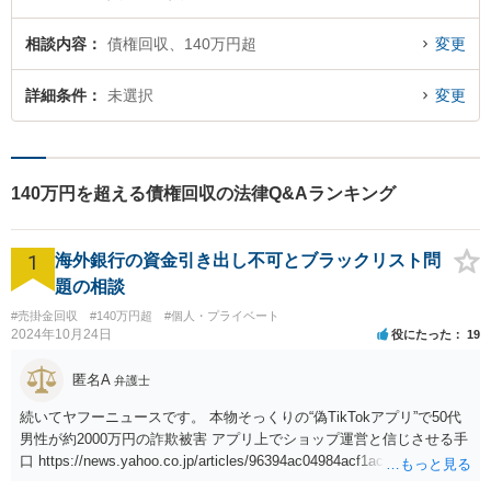
相談内容
債権回収、140万円超
変更
詳細条件
未選択
変更
140万円を超える債権回収の法律Q&Aランキング
1
海外銀行の資金引き出し不可とブラックリスト問
題の相談
#売掛金回収
#140万円超
#個人・プライベート
2024年10月24日
役にたった
19
匿名A
弁護士
続いてヤフーニュースです。 本物そっくりの“偽TikTokアプリ”で50代
男性が約2000万円の詐欺被害 アプリ上でショップ運営と信じさせる手
口 https://news.yahoo.co.jp/articles/96394ac04984acf1acaa293f13ccf5
009d26bfe6