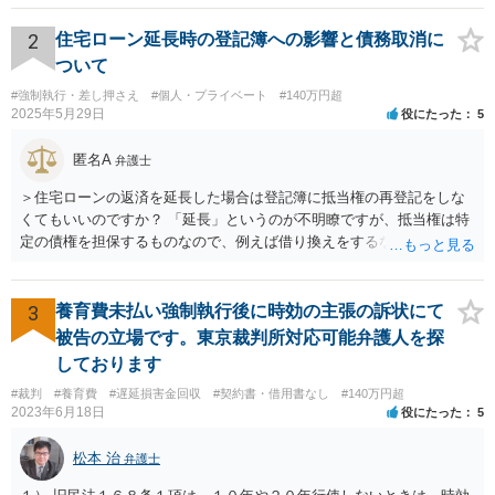
2
住宅ローン延長時の登記簿への影響と債務取消に
ついて
#強制執行・差し押さえ
#個人・プライベート
#140万円超
2025年5月29日
役にたった
5
匿名A
弁護士
＞住宅ローンの返済を延長した場合は登記簿に抵当権の再登記をしな
くてもいいのですか？ 「延長」というのが不明瞭ですが、抵当権は特
定の債権を担保するものなので、例えば借り換えをするなどしてあら
たに別の契約をしたのであれば、前の抵当権を抹消した上で新たに抵
当権を付けるでしょう。そうではなく、単に返済スケジュールを変更
したということであれば、債権として同一ですからあらためて登記は
3
養育費未払い強制執行後に時効の主張の訴状にて
しないでしょう。 それにそもそも、抵当権の登記は、借りた時期や利
被告の立場です。東京裁判所対応可能弁護人を探
息などは記載されますが、終期については登記されません。
しております
#裁判
#養育費
#遅延損害金回収
#契約書・借用書なし
#140万円超
2023年6月18日
役にたった
5
松本 治
弁護士