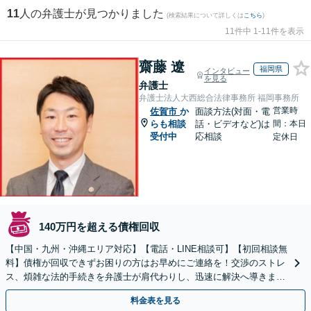
11
人の弁護士が見つかりました
(検索結果について詳しくは
こちら
)
11件中 1-11件を表示
齋藤 遼
福岡県
インタビュー
を見る
弁護士
弁護士法人大西総合法律事務所 福岡事務所
営業時
佐賀市
か
面談方法(対面・電
らも相談
話・ビデオなど)は
間：本日
受付中
応相談
定休日
140万円を超える債権回収
【中国・九州・沖縄エリア対応】【電話・LINE相談可】【初回相談無
料】債権が回収できずお困りの方はお早めにご連絡を！交渉のストレ
ス、煩雑な法的手続きを弁護士が肩代わりし、迅速に解決へ導きま
す。個人事業主の方もご相談ください。
料金表を見る