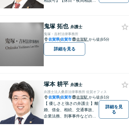
相談可】【休日・夜間相談
可】適正・迅速、そして親身
なサービスの提供を心がけて
います。
鬼塚 拓也
弁護士
鬼塚・吉村法律事務所
佐賀県
佐賀市
佐賀駅
から徒歩5分
|
詳細を見る
塚本 耕平
弁護士
弁護士法人桑原法律事務所 佐賀オフィス
佐賀県
佐賀市
佐賀駅
から徒歩1分
|
【 優しさと強さの弁護士 】離
詳細を見
婚、借金、相続、交通事故、
る
企業法務、刑事事件などのご
相談を承っております。まず
はお気軽にご相談ください。