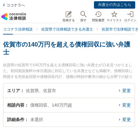
弁護士の方はこちら
ココナラへ
投稿する
探す
閲覧履歴
マイリスト
ログイン
ココナラ法律相談
佐賀県で法律相談できる弁護士
佐賀市で法律相談で
佐賀市の140万円を超える債権回収に強い弁護
士
佐賀県の佐賀市で140万円を超える債権回収に強い弁護士が11名見つかりまし
た。初回面談無料や休日面談に対応している弁護士なども掲載中。債権回収に
関係する売掛金回収や債権回収代行、債権の時効中断等の細かな分野での絞り
込み検索もでき便利です。特にありあけ法律事務所の富永 洋一弁護士や小畑法
律事務所の野口 大弁護士、半田法律事務所の江藤 豊史弁護士のプロフィール情
エリア
佐賀県、佐賀市
変更
報や弁護士費用、強みなどが注目されています。『佐賀市で土日や夜間に発生
した140万円を超える債権回収のトラブルを今すぐに弁護士に相談したい』『1
相談内容
債権回収、140万円超
変更
40万円を超える債権回収のトラブル解決の実績豊富な近くの弁護士を検索した
い』『初回相談無料で140万円を超える債権回収を法律相談できる佐賀市内の
弁護士に相談予約したい』などでお困りの相談者さんにおすすめです。
詳細条件
未選択
変更