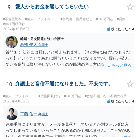
ことができます。まずは、弁護士に相談をすることから初めて頂いた
9
愛人からお金を返してもらいたい
方が良いかと思います。
#不倫慰謝料
#個人・プライベート
#契約書・借用書なし
#140万円超
#調停
#債権回収代行
2024年10月6日
役にたった
4
離婚・男女問題に強い弁護士
髙橋 俊太
弁護士
質問１： 法的には難しいと考えられます。【その時はあげたつもりだ
った】ということであれば贈与ということになりますが、履行が済ん
でいる贈与は取り消せないというのが民法の考え方になります。（な
お、貴方のケースの場合、不法原因給付云々は、贈与でなくて貸付で
あった場合に意味が生じる議論だと思われます。） 質問２： 調停申立
てをすること自体は可能ですが、相手方が調停に出席して話し合いに
10
弁護士と音信不通になりました。不安です。
よる解決に応じない限り、実効性はほとんどないと思われます。 質問
３： 仮に裁判になったとしても、口論中の発言で合意成立が認定され
#個人・プライベート
#債権回収代行
#140万円超
#音信不通・行方不明の相手
ることは考え難いと思われます。
2023年4月12日
役にたった
4
工藤 佑一
弁護士
連絡手段によりますが、メールを見落としているとか別フォルダに入
ってしまっているといったことがあるのかも知れません。 ご不安があ
れば、別の法律事務所で一度相談してみても良いでしょう。