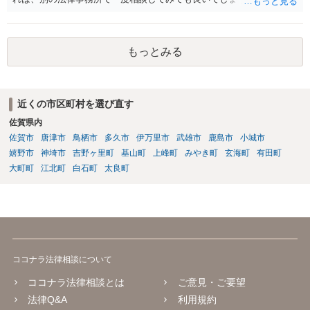
もっとみる
近くの市区町村を選び直す
佐賀県内
佐賀市
唐津市
鳥栖市
多久市
伊万里市
武雄市
鹿島市
小城市
嬉野市
神埼市
吉野ヶ里町
基山町
上峰町
みやき町
玄海町
有田町
大町町
江北町
白石町
太良町
ココナラ法律相談について
ココナラ法律相談とは
ご意見・ご要望
法律Q&A
利用規約