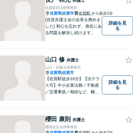
弁護士
たします。
佐賀駅前法律事務所
佐賀県
佐賀市
佐賀駅
から徒歩1分
|
{佐賀弁護士会の会長を務めま
詳細を見
した} 初心を忘れず、身近にあ
る
る問題を解決し続けます。
山口 修
弁護士
山口・佐藤法律事務所
佐賀県
佐賀市
|
【佐賀駅徒歩16分】【法テラ
詳細を見
ス可】中小企業法務／不動産
る
／交通事故／相続など、幅広
いお困りごとに対応！依頼者
様のお気持ちやご事情に寄り
添い、適切な解決へと導きま
す。まずはお気軽にご相談く
櫻田 康則
弁護士
ださい。【初回面談無料】
櫻田総合法律事務所
佐賀県
佐賀市
佐賀駅
から徒歩7分
|