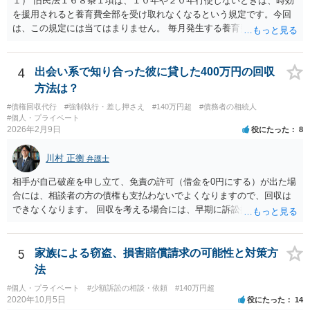
１） 旧民法１６８条１項は、１０年や２０年行使しないときは、時効
を援用されると養育費全部を受け取れなくなるという規定です。今回
は、この規定には当てはまりません。 毎月発生する養育費債権の方は
「定期金債権」ではなく、「定期給付債権」といい、旧民法１６９条
により、５年で時効にかかります。 ２） 強制執行により時効は中断
（更新）されるので、その時点で時効未完成のもののみ受け取れま
4
出会い系で知り合った彼に貸した400万円の回収
す。 ３） 請求できなくなる理由はないと思います。ただ、額としては
方法は？
大きくならないとは思います。 ４） 援用が認められれば、時効が完成
#債権回収代行
#強制執行・差し押さえ
#140万円超
#債務者の相続人
していた債権は、起算日にさかのぼって消滅します（民法１４４
#個人・プライベート
条）。（「強制執行債権」が何を指すかが分かりません。時効にかか
2026年2月9日
役にたった
8
らない部分は、引き続き強制執行可能です。） ５） 約束した支払日
（月ごと）が、強制執行の５年以上前の分は、時効の援用により消滅
川村 正衡
弁護士
します。請求できるのは、それ以降の分となります。未払の発生よ
り、強制執行を基準に考えた方が分かりやすいでしょう。 > また、こ
相手が自己破産を申し立て、免責の許可（借金を0円にする）が出た場
の様な案件を請け負って頂けるものなのでしょうか？ こちらの立場を
合には、相談者の方の債権も支払わないでよくなりますので、回収は
主張する余地があれば、依頼する価値はあると思います。「支払い意
できなくなります。 回収を考える場合には、早期に訴訟提起などを進
思表示があったと思われるエビデンス」のあたりを吟味する必要があ
めた方が良いと思います。
りそうです。
5
家族による窃盗、損害賠償請求の可能性と対策方
法
#個人・プライベート
#少額訴訟の相談・依頼
#140万円超
2020年10月5日
役にたった
14