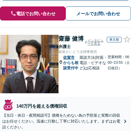
電話でお問い合わせ
メールでお問い合わせ
齋藤 健博
東京都
インタビュ
ーを見る
弁護士
銀座さいとう法律事務所
営業時間：06:
佐賀市
面談方法(対面・
からも相
電話・ビデオな
00~23:55（土
談受付中
ど)は応相談
日祝日）
140万円を超える債権回収
【当日・休日・夜間相談可】債権をためない為の予防策と実際の回収
はお任せください。迅速に行動し丁寧に対応いたします。まずはお電
話ください。