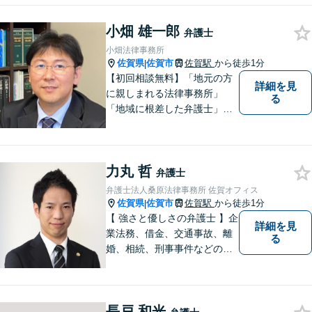
チーム体制による迅速で最適
小畑 雄一郎
なリーガルサービスを提供い
弁護士
たします。
小畑法律事務所
佐賀県
佐賀市
佐賀駅
から徒歩1分
|
【初回相談無料】「地元の方
詳細を見
に親しまれる法律事務所」
る
「地域に根差した弁護士」を
目指して活動しております。
企業法務から、離婚や交通事
故、金銭トラブル、刑事事件
力丸 哲
など幅広く対応しております
弁護士
ので、まずはお気軽にご相談
弁護士法人桑原法律事務所 佐賀オフィス
下さい。【JR佐賀駅1分】
佐賀県
佐賀市
佐賀駅
から徒歩1分
|
【子連れ相談可】
【 強さと優しさの弁護士 】企
詳細を見
業法務、借金、交通事故、離
る
婚、相続、刑事事件などのご
相談を承っております。まず
はお気軽にご相談ください。
チーム体制による迅速で最適
長戸 和光
なリーガルサービスを提供い