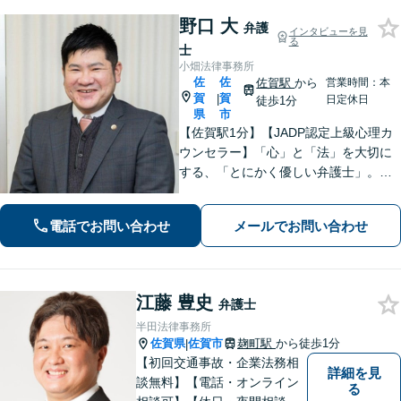
野口 大
弁護
インタビューを見
る
士
小畑法律事務所
佐
佐
佐賀駅
から
営業時間：本
賀
賀
|
日定休日
徒歩1分
県
市
【佐賀駅1分】【JADP認定上級心理カ
ウンセラー】「心」と「法」を大切に
する、「とにかく優しい弁護士」。お
客さまの幸せな生活のため、あらゆる
観点から解決策を精査してまいりま
電話でお問い合わせ
メールでお問い合わせ
す。刑事事件／離婚問題など多数の実
績あり【完全個室】
江藤 豊史
弁護士
半田法律事務所
佐賀県
佐賀市
麹町駅
から徒歩1分
|
【初回交通事故・企業法務相
詳細を見
談無料】【電話・オンライン
る