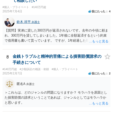
て相談したい
#個人・プライベート
#140万円超
2025年7月4日
役にたった
4
鈴木 祥平
弁護士
【質問】実弟に貸した300万円が返済されないです。去年の今頃に頼ま
れ、300万円を貸してしまいました。1年後に全額返済するという約束
で借用書も書いて貰っています。 ですが、1年経過した現在一銭も返
済も無ければ、返済する気すら、返さず申し訳無い、分割して返すな
どという話も無く、開き直っている様に見受けられます。返済は勿論
ですが、今までの弟の素行等問題は色々あり、反省と制裁して欲しい
8
金銭トラブルと精神的苦痛による損害賠償請求の
です。 【回答】おそらく、弟さんとしては、「返済しなかったとして
手続きについて
も、兄が自分に対して法的措置を講じてくることはないであろう」と
#140万円超
#少額訴訟の相談・依頼
#個人・プライベート
いう「甘え」があるのだと思います。きちんと返済をさせるために
2025年2月7日
役にたった
2
は、「家族内の問題であるから穏便に解決を図る」という対応ではな
くて、一般社会の中のルールに基づいて、「約束（契約）したことを
匿名A
弁護士
守らない場合には、法的措置を講じる」という当たり前の対応を取る
べきであろうかと思います。もちろん、現実的に一括で返済出来る状
＞これらは、どのジャンルの問題になりますか？ モラハラを原因とし
況ではないのかもしれませんが、分割でもきちんと返済をさせる合意
た損害賠償の請求ということであれば、ジャンルとしてはモラハラか
を取り付けるべきです。訴訟を提起した上で、「裁判上の和解」（分
と思います。
割での返済）をすれば、その返済を怠った場合には強制執行（国の力
で強制的に相手方から財産を取り上げて、そこから回収する）という