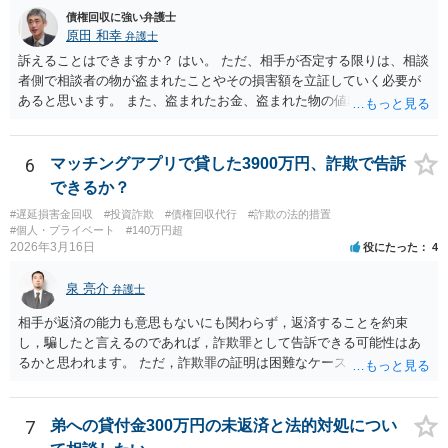
債権回収に強い弁護士
原田 和幸
弁護士
訴えることはできますか？ はい。 ただ、相手が否定する限りは、相談
者側で相談者の物が盗まれたことやその損害額を立証していく必要が
あると思います。 また、盗まれたお金、盗まれた物の値段分のお金、
精神的ストレスに対する賠償を請求することは出来ますか？ お金の額
や物の時価相当額の請求はできます。 ただ、慰謝料は難しいと思いま
す。
6
マッチングアプリで貸した3900万円、詐欺で告訴
できるか？
#遅延損害金回収
#投資詐欺
#債権回収代行
#詐欺の法的措置
#個人・プライベート
#140万円超
2026年3月16日
役にたった
4
泉 亮介
弁護士
相手が返済の能力も意思もないにも関わらず，返済することを約束
し，騙したと言えるのであれば，詐欺罪として告訴できる可能性はあ
るかと思われます。 ただ，詐欺罪の証明は困難なケースも多く，民事
上での返済請求，返還訴訟を検討された方が良いかと思われます。
7
弟への貸付金300万円の未返済と法的対処につい