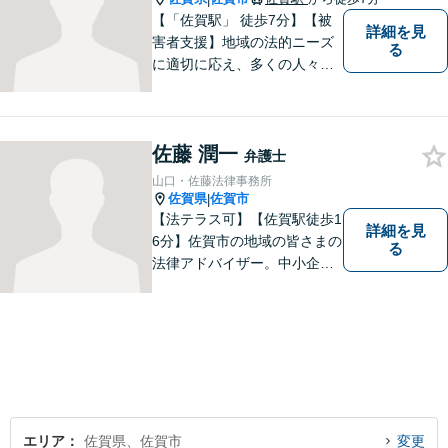
【「佐賀駅」 徒歩7分】【被
詳細を見
害者支援】地域の法的ニーズ
る
に適切に応え、多くの人々の
助けとなるために、日々、弁
護活動に努めております。 依
頼者さまの心が少しでも和ら
佐藤 潤一
ぐように、丁寧にお悩みをお
弁護士
伺いいたします。
山口・佐藤法律事務所
佐賀県
佐賀市
|
【法テラス可】【佐賀駅徒歩1
詳細を見
6分】佐賀市の地域の皆さまの
る
法律アドバイザー。中小企業
法務 ・不動産・交通事故な
ど、お気軽にご相談くださ
い。人生が良い方向に向くよ
う、最善を尽くさせていただ
きます。【土日夜間対応】
エリア
佐賀県、佐賀市
変更