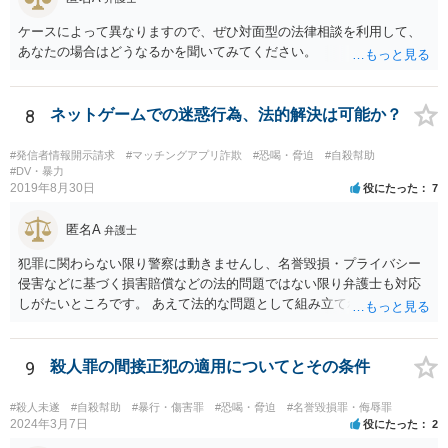
ケースによって異なりますので、ぜひ対面型の法律相談を利用して、
あなたの場合はどうなるかを聞いてみてください。
8
ネットゲームでの迷惑行為、法的解決は可能か？
#発信者情報開示請求
#マッチングアプリ詐欺
#恐喝・脅迫
#自殺幇助
#DV・暴力
2019年8月30日
役にたった
7
匿名A
弁護士
犯罪に関わらない限り警察は動きませんし、名誉毀損・プライバシー
侵害などに基づく損害賠償などの法的問題ではない限り弁護士も対応
しがたいところです。 あえて法的な問題として組み立てれば、迷惑な
画像を送られたことによる精神的苦痛に対して慰謝料を求めることも
考えられますが、発信者情報開示などで加害者の住所氏名を特定する
には最低でも３０万円以上の弁護士費用は必要になってくるかと思い
9
殺人罪の間接正犯の適用についてとその条件
ます。ゲームではなく弁護士に課金しても、さほど面白くないのでは
ないですか。 逆に費用の点からして、加害者が訴訟を考えているとか
#殺人未遂
#自殺幇助
#暴行・傷害罪
#恐喝・脅迫
#名誉毀損罪・侮辱罪
の話も、かなりの高確率でマユツバかなと思います。ゲーム内の結婚
2024年3月7日
役にたった
2
詐欺？とか、そんな依頼を引き受ける弁護士はいるだろうかと。 ただ