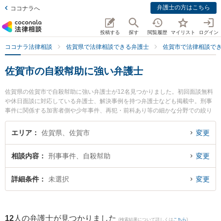
弁護士の方はこちら
ココナラへ
投稿する
探す
閲覧履歴
マイリスト
ログイン
ココナラ法律相談
佐賀県で法律相談できる弁護士
佐賀市で法律相談で
佐賀市の自殺幇助に強い弁護士
佐賀県の佐賀市で自殺幇助に強い弁護士が12名見つかりました。初回面談無料
や休日面談に対応している弁護士、解決事例を持つ弁護士なども掲載中。刑事
事件に関係する加害者側や少年事件、再犯・前科あり等の細かな分野での絞り
込み検索もでき便利です。特に小畑法律事務所の野口 大弁護士やありあけ法律
事務所の富永 洋一弁護士、鬼塚・吉村法律事務所の小野 紗矢香弁護士のプロフ
エリア
佐賀県、佐賀市
変更
ィール情報や弁護士費用、強みなどが注目されています。『佐賀市で土日や夜
間に発生した自殺幇助のトラブルを今すぐに弁護士に相談したい』『自殺幇助
相談内容
刑事事件、自殺幇助
変更
のトラブル解決の実績豊富な近くの弁護士を検索したい』『初回相談無料で自
殺幇助を法律相談できる佐賀市内の弁護士に相談予約したい』などでお困りの
相談者さんにおすすめです。
詳細条件
未選択
変更
12
人の弁護士が見つかりました
(検索結果について詳しくは
こちら
)