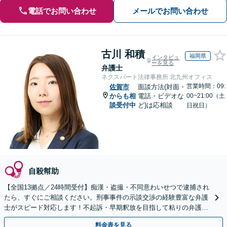
電話でお問い合わせ
メールでお問い合わせ
古川 和積
福岡県
インタビュ
ーを見る
弁護士
ネクスパート法律事務所 北九州オフィス
営業時間：09:
佐賀市
面談方法(対面・
からも相
電話・ビデオな
00~21:00（土
談受付中
ど)は応相談
日祝日）
自殺幇助
【全国13拠点／24時間受付】痴漢・盗撮・不同意わいせつで逮捕され
たら、すぐにご相談ください。刑事事件の示談交渉の経験豊富な弁護
士がスピード対応します！不起訴・早期釈放を目指して粘りの弁護活
動を行います。
料金表を見る