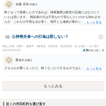
し、うっかり「ﾀﾋね」とか書き込むと、自殺教唆罪が成立する可能性
佐藤 充崇
弁護士
がありますので気をつけてください。無視と運営への通報が現実的な
怖くなって検索したのであれば、検索履歴は殺意の証拠にはなりにく
対応でしょう。
いとは思います。 相談者の方は不安なので安心したいのかも知れませ
んが、これだけ不明な点が多く、相手とも連絡が取れないとなると、
多分相談者の方が安心する結論は出せないでしょう。気持ちはお察し
しますが・・・ それでもどうしても気になるようなら、弁護士に予約
取って相談すべきです。 正直、今後こういうことをしないよう気を付
10
心神喪失者への行為は罰しない？
けて、あとは警察が来たり民事訴訟の訴状等が家に届いたらその時考
えるしかないように思います。
#殺人未遂
#暴行・傷害罪
#被害者
#加害者
#自殺幇助
#ひき逃げ・当て逃げ
2022年8月8日
役にたった
2
匿名A
弁護士
どちらかが重くなったり、軽くなったりするものではありません。
もっとみる
近くの市区町村を選び直す