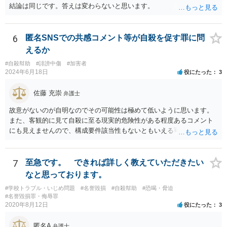
結論は同じです。答えは変わらないと思います。
6
匿名SNSでの共感コメント等が自殺を促す罪に問
えるか
#自殺幇助
#誹謗中傷
#加害者
2024年6月18日
役にたった
3
佐藤 充崇
弁護士
故意がないのが自明なのでその可能性は極めて低いように思います。
また、客観的に見て自殺に至る現実的危険性がある程度あるコメント
にも見えませんので、構成要件該当性もないともいえる可能性は高い
と思います。
7
至急です。 できれば詳しく教えていただきたい
なと思っております。
#学校トラブル・いじめ問題
#名誉毀損
#自殺幇助
#恐喝・脅迫
#名誉毀損罪・侮辱罪
2020年8月12日
役にたった
3
匿名A
弁護士