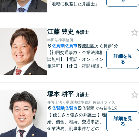
「地域に根差した弁護士」を
目指して活動しております。
企業法務から、離婚や交通事
故、金銭トラブル、刑事事件
江藤 豊史
など幅広く対応しております
弁護士
ので、まずはお気軽にご相談
半田法律事務所
下さい。【JR佐賀駅1分】
佐賀県
佐賀市
麹町駅
から徒歩1分
|
【子連れ相談可】
【初回交通事故・企業法務相
詳細を見
談無料】【電話・オンライン
る
相談可】【休日・夜間相談
可】適正・迅速、そして親身
なサービスの提供を心がけて
います。
塚本 耕平
弁護士
弁護士法人桑原法律事務所 佐賀オフィス
佐賀県
佐賀市
佐賀駅
から徒歩1分
|
【 優しさと強さの弁護士 】離
詳細を見
婚、借金、相続、交通事故、
る
企業法務、刑事事件などのご
相談を承っております。まず