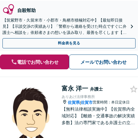
自殺幇助
【筑紫野市・久留米市・小郡市・鳥栖市積極対応中】【最短即日接
見】【示談交渉の実績あり】「警察から連絡を受けた時点ですぐに弁
護士へ相談を」依頼者さまの想いを汲み取り、最善を尽くします【守
秘義務厳守】【土日祝・夜間相談可】
料金表を見る
電話でお問い合わせ
メールでお問い合わせ
富永 洋一
弁護士
ありあけ法律事務所
佐賀県
佐賀市
営業時間：本日定休日
|
【無料法律相談実施中】【佐賀県内全
域対応】【離婚・交通事故の解決実績
多数】法の専門家である弁護士の立場
から、依頼者様にとって最も利益とな
ることを第一に考えます。