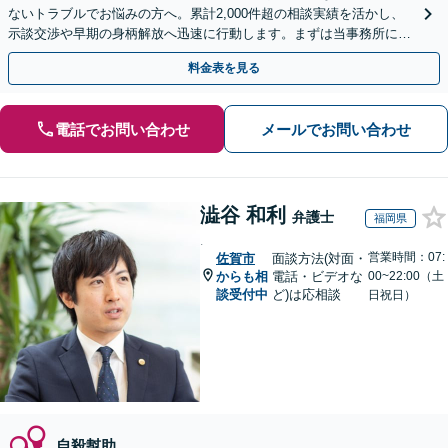
ないトラブルでお悩みの方へ。累計2,000件超の相談実績を活かし、
示談交渉や早期の身柄解放へ迅速に行動します。まずは当事務所にご
相談ください。【初回相談30分無料】
料金表を見る
電話でお問い合わせ
メールでお問い合わせ
澁谷 和利
弁護士
福岡県
.
営業時間：07:
佐賀市
面談方法(対面・
からも相
電話・ビデオな
00~22:00（土
談受付中
ど)は応相談
日祝日）
自殺幇助