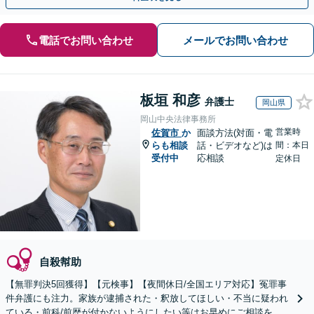
電話でお問い合わせ
メールでお問い合わせ
板垣 和彦
弁護士
岡山県
岡山中央法律事務所
営業時
佐賀市
か
面談方法(対面・電
らも相談
話・ビデオなど)は
間：本日
受付中
応相談
定休日
自殺幇助
【無罪判決5回獲得】【元検事】【夜間休日/全国エリア対応】冤罪事
件弁護にも注力。家族が逮捕された・釈放してほしい・不当に疑われ
ている・前科/前歴が付かないようにしたい等はお早めにご相談を。迅