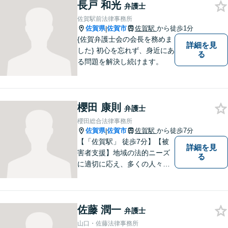
長戸 和光
なリーガルサービスを提供い
弁護士
たします。
佐賀駅前法律事務所
佐賀県
佐賀市
佐賀駅
から徒歩1分
|
{佐賀弁護士会の会長を務めま
詳細を見
した} 初心を忘れず、身近にあ
る
る問題を解決し続けます。
櫻田 康則
弁護士
櫻田総合法律事務所
佐賀県
佐賀市
佐賀駅
から徒歩7分
|
【「佐賀駅」 徒歩7分】【被
詳細を見
害者支援】地域の法的ニーズ
る
に適切に応え、多くの人々の
助けとなるために、日々、弁
護活動に努めております。 依
頼者さまの心が少しでも和ら
佐藤 潤一
ぐように、丁寧にお悩みをお
弁護士
伺いいたします。
山口・佐藤法律事務所