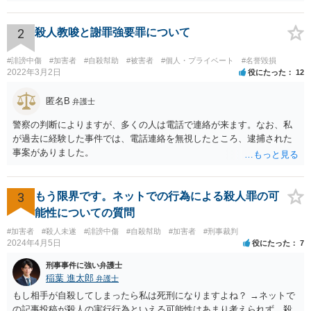
あり反省しており、相手にも謝ったが、非公開のダイレクトメッセー
ジでのやりとりなので、公然性がないことが明らかなので、名誉毀損
や侮辱には当たらないと考えているが、相手は何らかの理由で公然性
2
殺人教唆と謝罪強要罪について
があると言っているのか」と反省の意を示しつつ、なぜ警察が連絡し
てきたのか尋ねることが考えられます。
#誹謗中傷
#加害者
#自殺幇助
#被害者
#個人・プライベート
#名誉毀損
2022年3月2日
役にたった
12
匿名B
弁護士
警察の判断によりますが、多くの人は電話で連絡が来ます。なお、私
が過去に経験した事件では、電話連絡を無視したところ、逮捕された
事案がありました。
3
もう限界です。ネットでの行為による殺人罪の可
能性についての質問
#加害者
#殺人未遂
#誹謗中傷
#自殺幇助
#加害者
#刑事裁判
2024年4月5日
役にたった
7
刑事事件に強い弁護士
稲葉 進太郎
弁護士
もし相手が自殺してしまったら私は死刑になりますよね？ →ネットで
の記事投稿が殺人の実行行為といえる可能性はあまり考えられず、殺