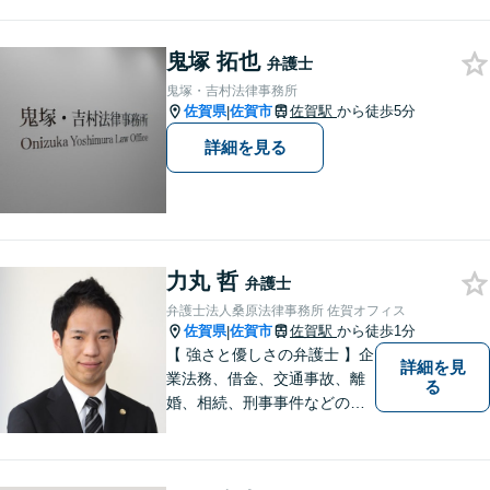
はお気軽にご相談ください。
チーム体制による迅速で最適
鬼塚 拓也
なリーガルサービスを提供い
弁護士
たします。
鬼塚・吉村法律事務所
佐賀県
佐賀市
佐賀駅
から徒歩5分
|
詳細を見る
力丸 哲
弁護士
弁護士法人桑原法律事務所 佐賀オフィス
佐賀県
佐賀市
佐賀駅
から徒歩1分
|
【 強さと優しさの弁護士 】企
詳細を見
業法務、借金、交通事故、離
る
婚、相続、刑事事件などのご
相談を承っております。まず
はお気軽にご相談ください。
チーム体制による迅速で最適