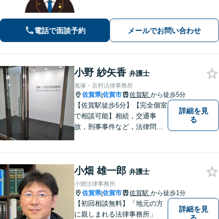
電話で面談予約
メールでお問い合わせ
小野 紗矢香
弁護士
鬼塚・吉村法律事務所
佐賀県
佐賀市
佐賀駅
から徒歩5分
|
【佐賀駅徒歩5分】【完全個室
詳細を見
で相談可能】相続，交通事
る
故，刑事事件など，法律問題
でお困りの方は，是非私たち
にご相談下さい。 悩みは私た
ちにお預けいただき，笑顔を
小畑 雄一郎
お持ち帰りいただけるよう，
弁護士
全力を尽くします。
小畑法律事務所
佐賀県
佐賀市
佐賀駅
から徒歩1分
|
【初回相談無料】「地元の方
詳細を見
に親しまれる法律事務所」
る