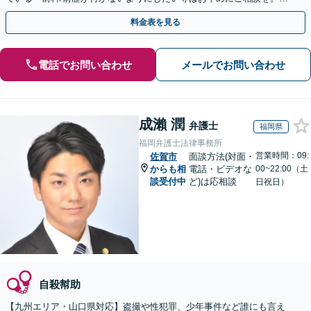
速に的確な対応に定評あり【分割払い可】
料金表を見る
電話でお問い合わせ
メールでお問い合わせ
成瀨 潤
弁護士
福岡県
福岡弁護士法律事務所
営業時間：09:
佐賀市
面談方法(対面・
からも相
電話・ビデオな
00~22:00（土
談受付中
ど)は応相談
日祝日）
自殺幇助
【九州エリア・山口県対応】盗撮や性犯罪、少年事件など誰にも言え