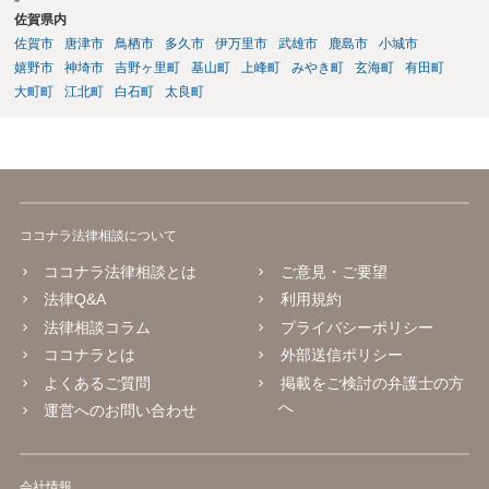
佐賀県内
佐賀市
唐津市
鳥栖市
多久市
伊万里市
武雄市
鹿島市
小城市
嬉野市
神埼市
吉野ヶ里町
基山町
上峰町
みやき町
玄海町
有田町
大町町
江北町
白石町
太良町
ココナラ法律相談について
ココナラ法律相談とは
ご意見・ご要望
法律Q&A
利用規約
法律相談コラム
プライバシーポリシー
ココナラとは
外部送信ポリシー
よくあるご質問
掲載をご検討の弁護士の方
へ
運営へのお問い合わせ
会社情報