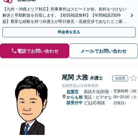
【九州・沖縄エリア対応】刑事事件はスピードが命。前科をつけない
解決と早期釈放を目指します。【初回相談無料】【年間相談200件
超】豊富な経験を持つ弁護士が即日接見・迅速交渉であなたとご家族
を守ります。今すぐご相談ください【英語対応可能】
料金表を見る
電話でお問い合わせ
メールでお問い合わせ
尾関 大雅
弁護士
佐賀県
筑紫野基山法律事務所
営業時間：09:
佐賀市
面談方法(対面・
からも相
電話・ビデオな
00~20:00（土
談受付中
ど)は応相談
日祝日）