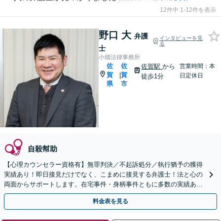
12件中 1-12件を表示
野口 大
弁護
インタビューを見
る
士
小畑法律事務所
佐
佐
佐賀駅
から
営業時間：本
賀
賀
|
日定休日
徒歩1分
県
市
自殺幇助
【心理カウンセラー資格有】無罪判決／不起訴処分／執行猶予の獲得
実績あり！即日接見だけでなく、こまめに接見する弁護士！法と心の
両面からサポートします。在宅事件・身柄事件ともに多数の実績あり
【初回相談無料】【佐賀駅1分】
料金表を見る