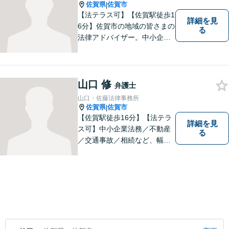
佐賀県
佐賀市
|
【法テラス可】【佐賀駅徒歩1
詳細を見
6分】佐賀市の地域の皆さまの
る
法律アドバイザー。中小企業
法務 ・不動産・交通事故な
ど、お気軽にご相談くださ
い。人生が良い方向に向くよ
う、最善を尽くさせていただ
山口 修
弁護士
きます。【土日夜間対応】
山口・佐藤法律事務所
佐賀県
佐賀市
|
【佐賀駅徒歩16分】【法テラ
詳細を見
ス可】中小企業法務／不動産
る
／交通事故／相続など、幅広
いお困りごとに対応！依頼者
様のお気持ちやご事情に寄り
添い、適切な解決へと導きま
す。まずはお気軽にご相談く
ださい。【初回面談無料】