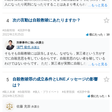
人になったり死刑になったりすることはあまり考えられないように思
います。
4
次の言動は自殺教唆にあたりますか？
#自殺幇助
#誹謗中傷
2022年2月25日
役にたった
10
刑事事件に強い弁護士
濵門 俊也
弁護士
そもそも自殺教唆には該当しません。なぜなら，第三者という方がす
でに自殺意思を有しているからです。自殺意思のない者を唆している
わけではないからです。 ただ，第三者が実際に自殺した場合，あなた
の言動が自殺幇助に該当し得る可能性はあります。
5
自殺教唆罪の成立条件とLINEメッセージの影響
は？
#殺人未遂
#自殺幇助
#個人・プライベート
#名誉毀損
#誹謗中傷
2024年2月26日
役にたった
5
佐藤 充崇
弁護士