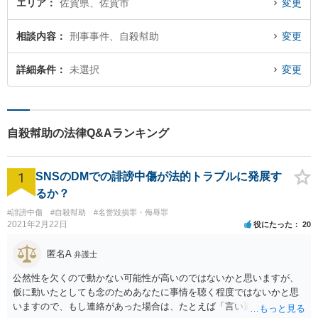
エリア
佐賀県、佐賀市
変更
相談内容
刑事事件、自殺幇助
変更
詳細条件
未選択
変更
自殺幇助の法律Q&Aランキング
1
SNSのDMでの誹謗中傷が法的トラブルに発展す
るか？
#誹謗中傷
#自殺幇助
#名誉毀損罪・侮辱罪
2021年2月22日
役にたった
20
匿名A
弁護士
公然性を欠くので動かない可能性が高いのではないかと思いますが、
仮に動いたとしても念のためあなたに事情を聴く程度ではないかと思
いますので、もし連絡があった場合は、たとえば「言い過ぎた部分が