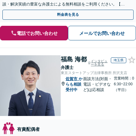
談・解決実績の豊富な弁護士による無料相談をご利用ください。【不
倫相談は初回0円】【全国対応】
料金表を見る
電話でお問い合わせ
メールでお問い合わせ
福島 海都
埼玉県
インタビュ
ーを見る
弁護士
東京スタートアップ法律事務所 所沢支店
営業時間：0
佐賀市
か
面談方法(対面・
らも相談
電話・ビデオな
6:30~22:00
受付中
ど)は応相談
（平日）
有責配偶者