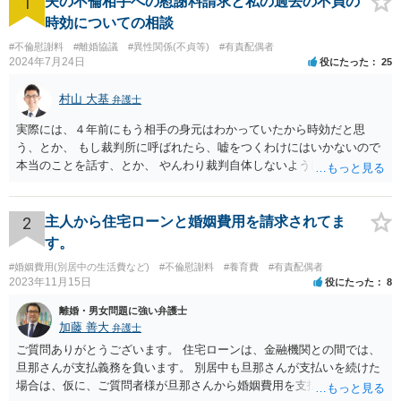
1
夫の不倫相手への慰謝料請求と私の過去の不貞の
時効についての相談
#不倫慰謝料
#離婚協議
#異性関係(不貞等)
#有責配偶者
2024年7月24日
役にたった
25
村山 大基
弁護士
実際には、４年前にもう相手の身元はわかっていたから時効だと思
う、とか、 もし裁判所に呼ばれたら、嘘をつくわけにはいかないので
本当のことを話す、とか、 やんわり裁判自体しないように説得するの
がいいと思います。
2
主人から住宅ローンと婚姻費用を請求されてま
す。
#婚姻費用(別居中の生活費など)
#不倫慰謝料
#養育費
#有責配偶者
2023年11月15日
役にたった
8
離婚・男女問題に強い弁護士
加藤 善大
弁護士
ご質問ありがとうございます。 住宅ローンは、金融機関との間では、
旦那さんが支払義務を負います。 別居中も旦那さんが支払いを続けた
場合は、仮に、ご質問者様が旦那さんから婚姻費用を支払ってもらう