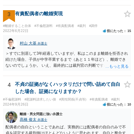
場合の本来の婚姻費用から、 旦那さんが支払っている住宅ローンの一
部の額を引いた額が婚姻費用として支払われることになることが多い
です。 また、離婚をする際の財産分与において考慮されることもあり
3
有責配偶者の離婚実現
ます。 他方、旦那さんが住宅ローンを支払わなくなってしまう場合が
あります。 その場合に、ご質問者様が、その後もご自宅に住み続けた
#離婚すること自体
#不倫慰謝料
#有責配偶者
#裁判
#調停
い場合は、実質的にご質問者様が住宅ローンをお支払になる必要が出
2022年6月22日
役にたった
15
てくる可能性があります。 もし支払わない場合は、抵当権の実行とし
て、強制的にご自宅が売却されてしまう可能性があるからです。 可能
村山 大基
弁護士
であれば、婚姻費用の額、親権を取得するために現時点でしておくべ
＞すでに別居して3年経過していますが、私はこのまま離婚を拒否され
きこと等も含め、お近くの弁護士に直接相談して、アドバイス等を求
続けた場合、子供が中学卒業するまで（あと１１年ほど）、離婚でき
めることをお勧めします。
ないのでしょうか。 いえ、最終的には裁判官の判断ですが、現時点で
すでに同居期間の３倍以上別居していますし、 中学卒業するまで絶対
に離婚できない、ということもないと思います。 すでに依頼されてい
るということですし、例えば離婚後の養育費額について譲歩するなど
4
不貞の証拠がなくハッタリだけで問い詰めて自白
離婚の条件含めて、考えておられる通り打診してみると良いと思いま
した場合、証拠になりますか？
す。 また、調停で第三者を介して再度協議してみる、ということも考
#不倫慰謝料
#慰謝料請求したい側
#異性関係(不貞等)
#有責配偶者
#裁判
えられます。
2024年9月26日
役にたった
10
離婚・男女問題に強い弁護士
髙橋 俊太
弁護士
配偶者の自白ということであれば、実務的には配偶者の自白のみで不
貞を認定する裁判例はほとんどないように思われます。自白と整合す