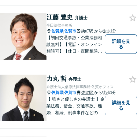
江藤 豊史
弁護士
半田法律事務所
佐賀県
佐賀市
麹町駅
から徒歩1分
|
【初回交通事故・企業法務相
詳細を見
談無料】【電話・オンライン
る
相談可】【休日・夜間相談
可】適正・迅速、そして親身
なサービスの提供を心がけて
います。
力丸 哲
弁護士
弁護士法人桑原法律事務所 佐賀オフィス
佐賀県
佐賀市
佐賀駅
から徒歩1分
|
【 強さと優しさの弁護士 】企
詳細を見
業法務、借金、交通事故、離
る
婚、相続、刑事事件などのご
相談を承っております。まず
はお気軽にご相談ください。
チーム体制による迅速で最適