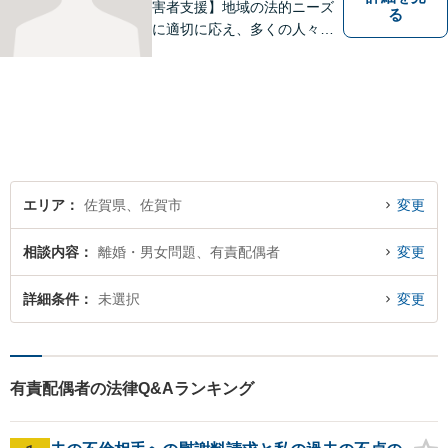
害者支援】地域の法的ニーズ
る
に適切に応え、多くの人々の
助けとなるために、日々、弁
護活動に努めております。 依
頼者さまの心が少しでも和ら
ぐように、丁寧にお悩みをお
伺いいたします。
エリア
佐賀県、佐賀市
変更
相談内容
離婚・男女問題、有責配偶者
変更
詳細条件
未選択
変更
有責配偶者の法律Q&Aランキング