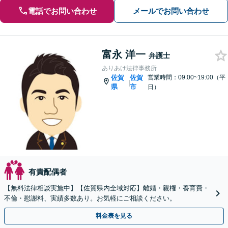
電話でお問い合わせ
メールでお問い合わせ
富永 洋一
弁護士
ありあけ法律事務所
佐賀
佐賀
営業時間：09:00~19:00（平
|
県
市
日）
有責配偶者
【無料法律相談実施中】【佐賀県内全域対応】離婚・親権・養育費・
不倫・慰謝料、実績多数あり。お気軽にご相談ください。
料金表を見る