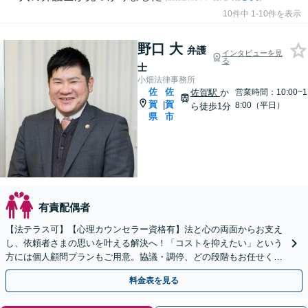
10件中 1-10件を表示
野口 大
弁護
インタビューを見
る
士
小畑法律事務所
佐
佐
佐賀駅
か
営業時間：10:00~1
賀
賀
|
8:00（平日）
ら徒歩1分
県
市
有責配偶者
【法テラス可】【心理カウンセラー資格有】法と心の両面からお支え
し、依頼者さまの思いを叶える解決へ！「コストを抑えたい」という
方には個人顧問プランもご用意。協議・調停、どの段階もお任せくだ
さい【初回相談無料】【佐賀駅1分】
料金表を見る