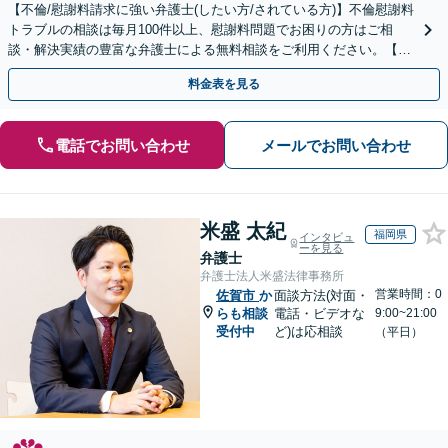
【不倫/慰謝料請求に強い弁護士(したい方/されている方)】不倫慰謝料
トラブルの相談は毎月100件以上、慰謝料問題でお困りの方はご相
談・解決実績の豊富な弁護士による無料相談をご利用ください。【不
倫相談は初回0円】【全国対応】
料金表を見る
電話でお問い合わせ
メールでお問い合わせ
米盛 太紀
福岡県
インタビュ
ーを見る
弁護士
弁護士法人米盛法律事務所
営業時間：0
佐賀市
か
面談方法(対面・
らも相談
電話・ビデオな
9:00~21:00
受付中
ど)は応相談
（平日）