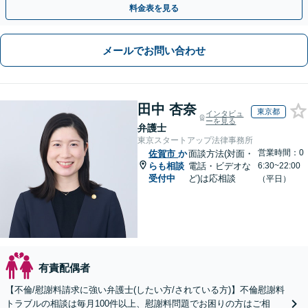
料金表を見る
メールでお問い合わせ
田中 杏奈
東京都
インタビュ
ーを見る
弁護士
東京スタートアップ法律事務所
営業時間：0
佐賀市
か
面談方法(対面・
らも相談
電話・ビデオな
6:30~22:00
受付中
ど)は応相談
（平日）
有責配偶者
【不倫/慰謝料請求に強い弁護士(したい方/されている方)】不倫慰謝料
トラブルの相談は毎月100件以上、慰謝料問題でお困りの方はご相