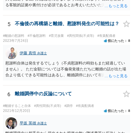
る客観的証拠や裏付けが必須であるとお考えいただいた方がよいでし
ょう。
5
不倫後の再構築と離婚、慰謝料発生の可能性は？
#離婚の慰謝料
#不倫慰謝料
#育児放棄
#異性関係(不貞等)
#有責配偶者
2023年7月24日
役にたった
8
伊藤 真悟
弁護士
慰謝料自体は発生するでしょう（不貞慰謝料の時効もまだ経過してい
ません）。 ただ金額については不倫発覚後ただちに離婚の話が出た場
合より低くできる可能性はあるし、離婚調停において有責配偶者の主
張がなされて場合に離婚原因は不倫ではなく、夫の育児拒否だという
主張は考えられます。 養育費なども含めて一度弁護士に相談すること
を勧めます。
6
離婚調停中の反論について
#離婚すること自体
#異性関係(不貞等)
#調停
#有責配偶者
2021年12月20日
役にたった
8
早坂 英雄
弁護士