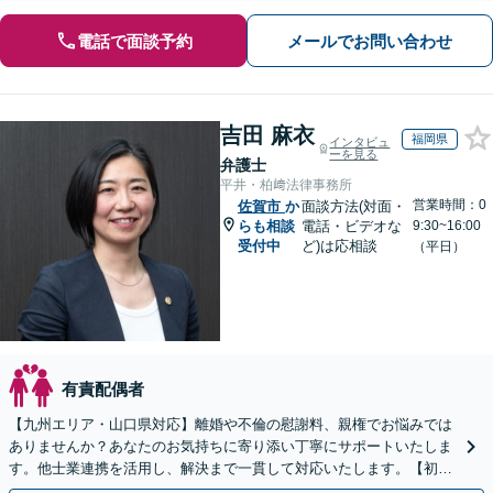
電話で面談予約
メールでお問い合わせ
吉田 麻衣
福岡県
インタビュ
ーを見る
弁護士
平井・柏﨑法律事務所
営業時間：0
佐賀市
か
面談方法(対面・
らも相談
電話・ビデオな
9:30~16:00
受付中
ど)は応相談
（平日）
有責配偶者
【九州エリア・山口県対応】離婚や不倫の慰謝料、親権でお悩みでは
ありませんか？あなたのお気持ちに寄り添い丁寧にサポートいたしま
す。他士業連携を活用し、解決まで一貫して対応いたします。【初回
相談60分無料】