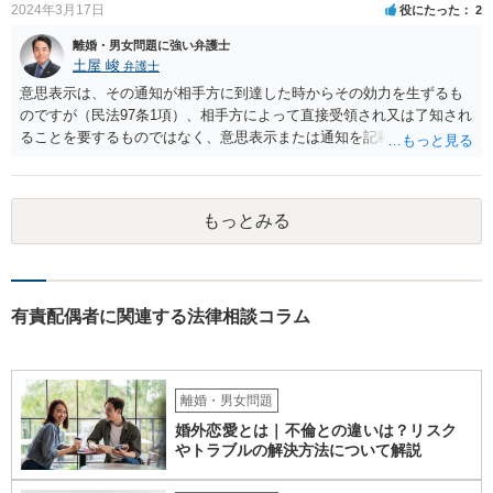
2024年3月17日
役にたった
2
して、自分が主として子を監護してきた者であるかどうかが重要にな
ります。【子供の監護は平日休日含めて8割私です。】ということでは
離婚・男女問題に強い弁護士
あるのですが、上記のとおり、様々な具体的な事情を踏まえて検討す
土屋 峻
弁護士
る必要があるので、最寄りの弁護士などに個別に相談することをお勧
意思表示は、その通知が相手方に到達した時からその効力を生ずるも
めいたします。
のですが（民法97条1項）、相手方によって直接受領され又は了知され
ることを要するものではなく、意思表示または通知を記載した書面
が、相手方のいわゆる支配圏内に置かれることをもって足りると考え
られます（最判昭和43年12月17日）。したがって、相手方の支配圏内
に入っていれば（郵便受けに投函するなど。実際には配達証明などを
もっとみる
つけたほうがよいでしょう。）、時効の完成猶予の効果を享受できる
と考えます。 その結果、催告の時効完成猶予期間の6か月の間に訴訟
提起をすることで請求が可能となります。
有責配偶者に関連する法律相談コラム
離婚・男女問題
婚外恋愛とは｜不倫との違いは？リスク
やトラブルの解決方法について解説