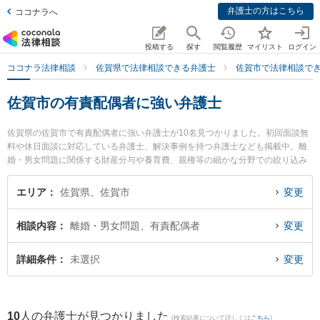
弁護士の方はこちら
ココナラへ
投稿する
探す
閲覧履歴
マイリスト
ログイン
ココナラ法律相談
佐賀県で法律相談できる弁護士
佐賀市で法律相談で
佐賀市の有責配偶者に強い弁護士
佐賀県の佐賀市で有責配偶者に強い弁護士が10名見つかりました。初回面談無
料や休日面談に対応している弁護士、解決事例を持つ弁護士なども掲載中。離
婚・男女問題に関係する財産分与や養育費、親権等の細かな分野での絞り込み
検索もでき便利です。特に小畑法律事務所の野口 大弁護士やありあけ法律事務
所の富永 洋一弁護士、鬼塚・吉村法律事務所の鬼塚 拓也弁護士のプロフィール
エリア
佐賀県、佐賀市
変更
情報や弁護士費用、強みなどが注目されています。『佐賀市で土日や夜間に発
生した有責配偶者のトラブルを今すぐに弁護士に相談したい』『有責配偶者の
相談内容
離婚・男女問題、有責配偶者
変更
トラブル解決の実績豊富な近くの弁護士を検索したい』『初回相談無料で有責
配偶者を法律相談できる佐賀市内の弁護士に相談予約したい』などでお困りの
相談者さんにおすすめです。
詳細条件
未選択
変更
10
人の弁護士が見つかりました
(検索結果について詳しくは
こちら
)