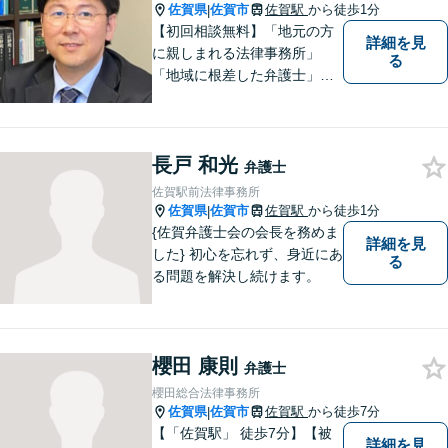
佐賀県
佐賀市
佐賀駅
から徒歩1分
|
【初回相談無料】「地元の方
詳細を見
に親しまれる法律事務所」
る
「地域に根差した弁護士」を
目指して活動しております。
企業法務から、離婚や交通事
故、金銭トラブル、刑事事件
長戸 和光
など幅広く対応しております
弁護士
ので、まずはお気軽にご相談
佐賀駅前法律事務所
下さい。【JR佐賀駅1分】
佐賀県
佐賀市
佐賀駅
から徒歩1分
|
【子連れ相談可】
{佐賀弁護士会の会長を務めま
詳細を見
した} 初心を忘れず、身近にあ
る
る問題を解決し続けます。
櫻田 康則
弁護士
櫻田総合法律事務所
佐賀県
佐賀市
佐賀駅
から徒歩7分
|
【「佐賀駅」 徒歩7分】【被
詳細を見