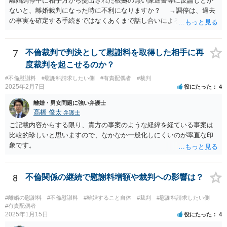
離婚調停中に相手方から提出された根拠の無い陳述書等に反論しとか
ないと、離婚裁判になった時に不利になりますか？ →調停は、過去
の事実を確定する手続きではなくあくまで話し合いによる合意を目指
す手続きですので、反論の陳述書を出すことが必須というわけではあ
りません（口頭での説明でも十分だと思います）。但し、調停委員が
反論の陳述書を提出するように求めているときは別です。 また、反
7
不倫裁判で判決として慰謝料を取得した相手に再
論しないからと言って直ちに離婚訴訟で不利になることはないと思い
度裁判を起こせるのか？
ます（離婚訴訟では反論が必要になってくると思いますが、調停段階
#不倫慰謝料
#慰謝料請求したい側
#有責配偶者
#裁判
からこちらの言い分や手の内を知らせることに余り意味はないように
2025年2月7日
役にたった
4
思います。）。
離婚・男女問題に強い弁護士
髙橋 俊太
弁護士
ご記載内容からする限り、貴方の事案のような経緯を経ている事案は
比較的珍しいと思いますので、なかなか一般化しにくいのが率直な印
象です。
8
不倫関係の継続で慰謝料増額や裁判への影響は？
#離婚の慰謝料
#不倫慰謝料
#離婚すること自体
#裁判
#慰謝料請求したい側
#有責配偶者
2025年1月15日
役にたった
4