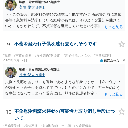
離婚・男女問題に強い弁護士
髙橋 俊太
弁護士
＞・この場合、慰謝料の増額の請求は可能ですか？ 訴訟提起前に通知
書等で慰謝料を請求している経緯があれば、そのような通知を受けて
いるにもかかわらず、不貞関係を継続していたという事情は悪質性を
基礎付けるものであり、増額事由になり得ます。そのような判断をし
ている裁判例もありますので、担当弁護士に確認してみるとよいでし
ょう。 ＞・この事実が何か今回の裁判に影響することはあるのでしょ
9
不倫を疑われ子供を連れ去られそうです
うか？ 提訴時に請求している慰謝料額がいくらであるかにもよります
が、不貞が継続している事実自体は、上記のとおり増額事由になり得
#親権
#有責配偶者
#異性関係(不貞等)
#離婚すること自体
#不倫慰謝料
るので、請求を拡張するか、現状の請求額が認容されやすいように今
2024年9月19日
役にたった
6
後の攻防で主張立証していくことになるでしょう。方針について、担
離婚・男女問題に強い弁護士
当弁護士とよく相談してみるとよいと思います。
髙橋 俊太
弁護士
夫側の反応があまりにも過剰であるような印象ですが、【次の住まい
が決まったら子供を連れて出ていく】とのことなので、万一そのよう
な事態になってしまった場合には、即座に監護者指定・子の引渡しの
手続をとる必要がありますので、事前に心構えはしておいた方がよい
でしょう。 親権者や監護者の指定が争いになる場合、現在の実務では
「主たる監護者が父母いずれか」という基準で判断されます。具体的
10
不倫慰謝料請求時効の可能性と取り消し手段につ
には、子が生まれてから現在に至るまで、産休・育休取得の有無、子
いて。
の衣食住の世話、子の傷病時の看病等、保育園や習い事への対応など
#不倫慰謝料
#音信不通
#慰謝料請求したい側
#有責配偶者
に関する具体的（中心的）監護実績をもとにして、他方配偶者と比較