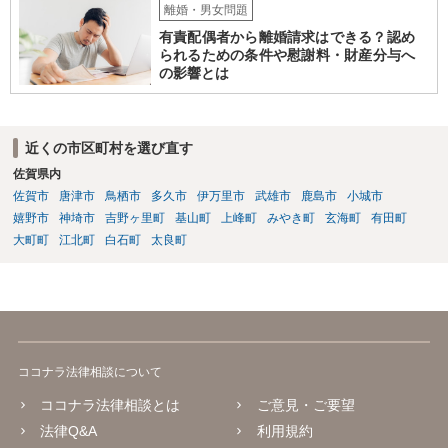
離婚・男女問題
有責配偶者から離婚請求はできる？認め
られるための条件や慰謝料・財産分与へ
の影響とは
近くの市区町村を選び直す
佐賀県内
佐賀市
唐津市
鳥栖市
多久市
伊万里市
武雄市
鹿島市
小城市
嬉野市
神埼市
吉野ヶ里町
基山町
上峰町
みやき町
玄海町
有田町
大町町
江北町
白石町
太良町
ココナラ法律相談について
ココナラ法律相談とは
ご意見・ご要望
法律Q&A
利用規約