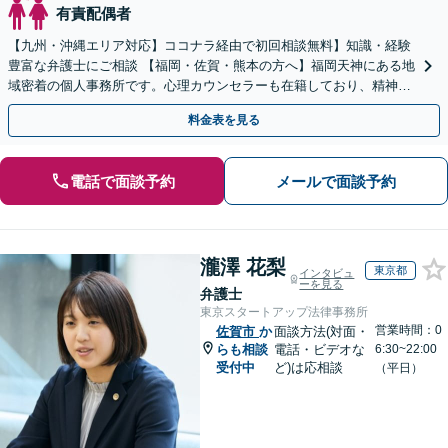
有責配偶者
【九州・沖縄エリア対応】ココナラ経由で初回相談無料】知識・経験
豊富な弁護士にご相談 【福岡・佐賀・熊本の方へ】福岡天神にある地
域密着の個人事務所です。心理カウンセラーも在籍しており、精神的
に不安な方にも安心してご相談頂けます
料金表を見る
電話で面談予約
メールで面談予約
瀧澤 花梨
東京都
インタビュ
ーを見る
弁護士
東京スタートアップ法律事務所
営業時間：0
佐賀市
か
面談方法(対面・
らも相談
電話・ビデオな
6:30~22:00
受付中
ど)は応相談
（平日）