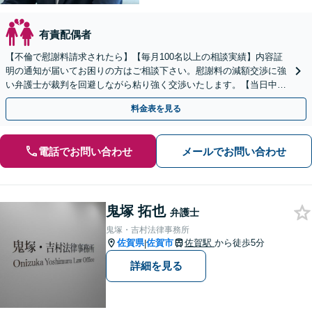
有責配偶者
【不倫で慰謝料請求されたら】【毎月100名以上の相談実績】内容証
明の通知が届いてお困りの方はご相談下さい。慰謝料の減額交渉に強
い弁護士が裁判を回避しながら粘り強く交渉いたします。【当日中の
相談可(予約制)】【全国対応】
料金表を見る
電話でお問い合わせ
メールでお問い合わせ
鬼塚 拓也
弁護士
鬼塚・吉村法律事務所
佐賀県
佐賀市
佐賀駅
から徒歩5分
|
詳細を見る