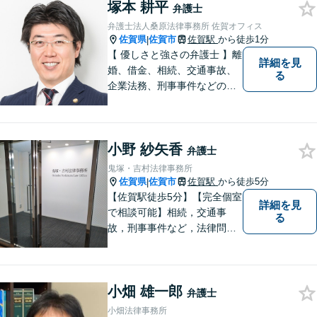
塚本 耕平
なリーガルサービスを提供い
弁護士
たします。
弁護士法人桑原法律事務所 佐賀オフィス
佐賀県
佐賀市
佐賀駅
から徒歩1分
|
【 優しさと強さの弁護士 】離
詳細を見
婚、借金、相続、交通事故、
る
企業法務、刑事事件などのご
相談を承っております。まず
はお気軽にご相談ください。
チーム体制による迅速で最適
小野 紗矢香
なリーガルサービスを提供い
弁護士
たします。
鬼塚・吉村法律事務所
佐賀県
佐賀市
佐賀駅
から徒歩5分
|
【佐賀駅徒歩5分】【完全個室
詳細を見
で相談可能】相続，交通事
る
故，刑事事件など，法律問題
でお困りの方は，是非私たち
にご相談下さい。 悩みは私た
ちにお預けいただき，笑顔を
小畑 雄一郎
お持ち帰りいただけるよう，
弁護士
全力を尽くします。
小畑法律事務所