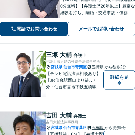
0分無料】【弁護士歴28年以上】豊富な
経験を持ち、離婚・交通事故・債務整
理・相続・消費者被害など、幅広く対
応。司法書士や税理士と連携。【青葉
電話でお問い合わせ
メールでお問い合わせ
通一番町駅5分】
三塚 大輔
弁護士
弁護士法人結の杜総合法律事務所
宮城県
仙台市青葉区
五橋駅
から徒歩2分
|
【テレビ電話法律相談あり】
詳細を見
【JR仙台駅西口より徒歩7
る
分・仙台市営地下鉄五橋駅北4
出口より徒歩２分】 【初回相
談無料】【税理士法人併設】
【五橋本店・東京支店】【夜
間・土曜相談あり】【明るく
吉田 大輔
弁護士
キレイな完全個室相談室】
吉田大輔法律事務所
宮城県
仙台市青葉区
五橋駅
から徒歩5分
|
【五橋駅徒歩6分】【弁護士歴