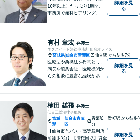
詳細を見
10年以上】たっぷり1時間、
る
事務所で無料ヒアリング。気
になる費用も事務所でご説
明。離婚問題／遺産相続／交
通事故、多分野に対応。解決
の糸口を一緒に探すことを大
有村 章宏
弁護士
切にしています。
ネクスパート法律事務所 仙台オフィス
宮城県
仙台市青葉区
仙台駅
から徒歩7分
|
医療法や薬機法を得意とし、
詳細を見
病院や製薬会社、医療機関か
る
らの相談に豊富な経験があり
ます。【初回相談無料】ご依
頼者様の声に真摯に耳を傾
け、「法律の能力」「コミュ
ニケーション力」「リサーチ
楠田 雄飛
弁護士
力」をフルに用いて、真の救
仙台正義法律事務所
済を目指します。【分割払い
青葉通一番町駅
から徒歩8
宮城
仙台市青葉
|
可】
県
区
分
【仙台市営バス・高等裁判所
詳細を見
前徒歩3分】【債権回収】貸金