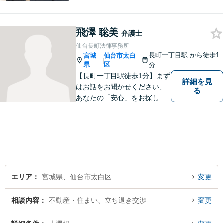
まのご不安やお悩み事を解決
するためのサポートをさせて
飛澤 聡美
いただきます。 親身になって
弁護士
お話を聴かせていただきます
仙台長町法律事務所
ので、お気軽にご相談くださ
長町一丁目駅
から徒歩1
宮城
仙台市太白
|
い。
県
区
分
【長町一丁目駅徒歩1分】まず
詳細を見
はお話をお聞かせください、
る
あなたの「安心」をお探しし
ます。些細なことでも気軽に
お話に来ていただいて大丈夫
です。解決のためのお手伝い
をいたしますので、悩んでい
らっしゃることをお聞かせく
ださい。
エリア
宮城県、仙台市太白区
変更
相談内容
不動産・住まい、立ち退き交渉
変更