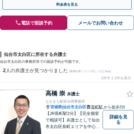
い弁護士が対応します。ＷＥＢ面談可。
料金表を見る
電話で面談予約
メールでお問い合わせ
仙台市太白区に所在する弁護士
仙台市太白区の事務所等での面談予約が可能です。
2
人の弁護士が見つかりました
(検索結果について詳しくは
こちら
)
2件中 1-2件を表示
高橋 崇
弁護士
ながまち駅前法律事務所
宮城県
仙台市太白区
長町駅
から徒歩2分
|
【JR長町駅2分】【完全個室
詳細を見
で相談可】弁護士として仙台
る
市太白区長町エリアを中心
に、地域の皆さま・事業主さ