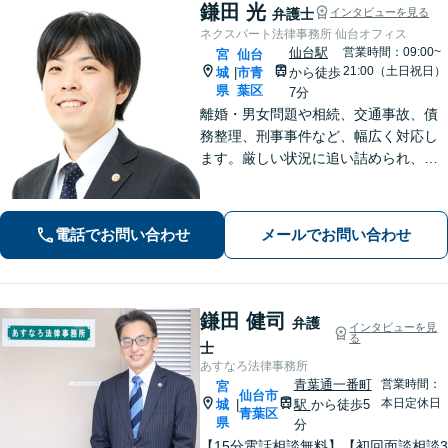
鎌田 光
弁護士
インタビューを見る
ネクスパート法律事務所 仙台オフィス
仙台駅
営業時間：09:00~
宮
仙台
21:00（土日祝日）
城
市青
から徒歩
|
県
葉区
7分
離婚・男女問題や相続、交通事故、債
務整理、刑事事件など、幅広く対応し
ます。厳しい状況に追い詰められ、ご
不安の中にいるご依頼様が光を見出
し、笑顔で再出発できるよう、お気持
ちに寄り添いながら、解決まで全力で
電話でお問い合わせ
メールでお問い合わせ
サポートします。【分割払い可】
鎌田 健司
弁護
インタビューを見
る
士
あすなろ法律事務所
青葉通一番町
営業時間：
宮
仙台市
本日定休日
城
駅
から徒歩5
|
青葉区
県
分
【15分電話相談無料】【初回面談相談3