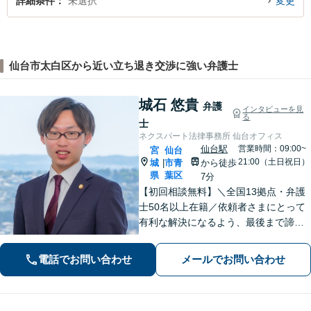
詳細条件
未選択
変更
仙台市太白区から近い立ち退き交渉に強い弁護士
城石 悠貴
弁護
インタビューを見
る
士
ネクスパート法律事務所 仙台オフィス
仙台駅
営業時間：09:00~
宮
仙台
21:00（土日祝日）
城
市青
から徒歩
|
県
葉区
7分
【初回相談無料】＼全国13拠点・弁護
士50名以上在籍／依頼者さまにとって
有利な解決になるよう、最後まで諦め
ずに闘います！借金問題/離婚・男女問
題/相続/交通事故/刑事事件など、ご相
電話でお問い合わせ
メールでお問い合わせ
談ください【夜間・休日対応】