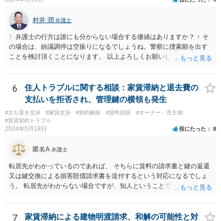
村井 潤
弁護士
〉弁護士の行方は誰にも分からない場合する価値はありますか？ ↑ そ
の場合は、紛議調停は空振りになるでしょうね。警察に捜索願を出す
ことを検討頂くことになります。 以上よろしくお願いします。同業者
の謎過ぎる行動で大変なことになり申し訳ないのですが、これにて終
了させてください。
6
住人トラブルに関する相談：家賃滞納と退去費の
支払いを拒否され、管理鍵の横領も発生
#立ち退き交渉
#家賃交渉
#契約解除
#賃料回収
#オーナー・売主側
#賃貸契約トラブル
2024年5月18日
役にたった
8
匿名A
弁護士
転居先がわかっているのであれば、 そちらに賃料の請求書と鍵の返還
又は鍵交換による損害賠償請求書を送付するという対応になるでしょ
う。 転居先がわからない場合ですが、知人ということで、連絡がつく
のであれば、そちらに連絡をしてという形ですが、知人間ということ
で、適切な対応が望めない場合は、債権回収を弁護士に依頼すること
をご検討ください。
7
家賃滞納による建物明渡請求、和解の可能性と対