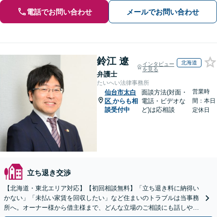
電話でお問い合わせ
メールでお問い合わせ
鈴江 遼
北海道
インタビュー
を見る
弁護士
たいへい法律事務所
営業時
仙台市太白
面談方法(対面・
区
からも相
電話・ビデオな
間：本日
談受付中
ど)は応相談
定休日
立ち退き交渉
【北海道・東北エリア対応】【初回相談無料】「立ち退き料に納得い
かない」「未払い家賃を回収したい」など住まいのトラブルは当事務
所へ。オーナー様から借主様まで、どんな立場のご相談にも話しやす