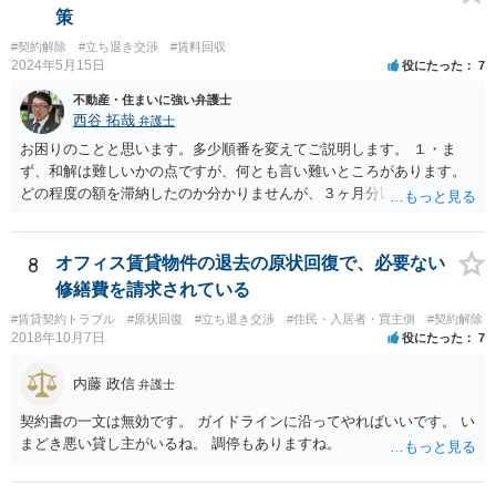
策
#契約解除
#立ち退き交渉
#賃料回収
2024年5月15日
役にたった
7
不動産・住まいに強い弁護士
西谷 拓哉
弁護士
お困りのことと思います。多少順番を変えてご説明します。 １・ま
ず、和解は難しいかの点ですが、何とも言い難いところがあります。
どの程度の額を滞納したのか分かりませんが、３ヶ月分以上滞納した
り、これまで繰り返し賃料滞納があったりすると、 信頼関係が破壊さ
れたと評価され、来月払えるからと言って、大家があなたとの賃貸借
契約が解約できることに変わりなくなってしまうからです。 そのよう
8
オフィス賃貸物件の退去の原状回復で、必要ない
な場合、相手が、「もう出て行って欲しい」と考えていれば、引き続
修繕費を請求されている
き居住する前提での和解は難しい可能性があります。 ２・弁護士が事
#賃貸契約トラブル
#原状回復
#立ち退き交渉
#住民・入居者・買主側
#契約解除
件の見通しをたてるにも、賃料滞納状況で見立てが変わりますし、そ
2018年10月7日
役にたった
7
もそも賃料滞納状況によってはご希望に沿える活動を保障できず、 依
頼を受けられないかもしれないです。依頼を受けるにしても厳しめの
内藤 政信
弁護士
リスクを踏まえた上でのものとなる可能性があります。 定型的な事件
依頼となるかもわからず、着手金額もなんともいえないと思います。
契約書の一文は無効です。 ガイドラインに沿ってやればいいです。 い
複数事務所にあたり、着手金額を確認されるとよいと思います。 ３・
まどき悪い貸し主がいるね。 調停もありますね。
弁護士が依頼を受ければ代わりに裁判所とのやりとりを行うことが可
能です。双方に弁護士がついていればウェブ会議で裁判を実施する場