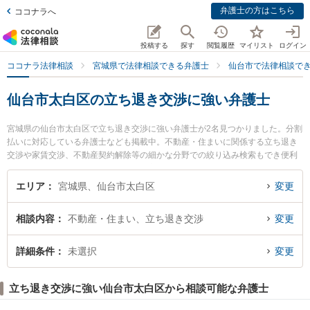
弁護士の方はこちら
ココナラへ
投稿する
探す
閲覧履歴
マイリスト
ログイン
ココナラ法律相談
宮城県で法律相談できる弁護士
仙台市で法律相談で
仙台市太白区の立ち退き交渉に強い弁護士
宮城県の仙台市太白区で立ち退き交渉に強い弁護士が2名見つかりました。分割
払いに対応している弁護士なども掲載中。不動産・住まいに関係する立ち退き
交渉や家賃交渉、不動産契約解除等の細かな分野での絞り込み検索もでき便利
です。特にながまち駅前法律事務所の高橋 崇弁護士や仙台長町法律事務所の飛
澤 聡美弁護士のプロフィール情報や弁護士費用、強みなどが注目されていま
エリア
宮城県、仙台市太白区
変更
す。『仙台市太白区で土日や夜間に発生した立ち退き交渉のトラブルを今すぐ
に弁護士に相談したい』『立ち退き交渉のトラブル解決の実績豊富な近くの弁
相談内容
不動産・住まい、立ち退き交渉
変更
護士を検索したい』『初回相談無料で立ち退き交渉を法律相談できる仙台市太
白区内の弁護士に相談予約したい』などでお困りの相談者さんにおすすめで
す。
詳細条件
未選択
変更
立ち退き交渉に強い仙台市太白区から相談可能な弁護士