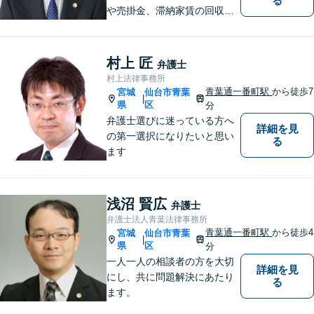
る
や売掛金、滞納家賃の回収な
らお任せください【離婚】不
倫慰謝料の請求を受けた方の
相談のみ受け付けております
村上 匠
弁護士
【相続】遺言書作成・相続放
村上法律事務所
棄・遺産分割・遺留分のご相
青葉通一番町駅
から徒歩7
宮城
仙台市青葉
|
談に対応しております
県
区
分
弁護士選びに迷っている方へ
詳細を見
の第一選択になりたいと思い
る
ます
浅沼 賢広
弁護士
弁護士法人青葉法律事務所
青葉通一番町駅
から徒歩4
宮城
仙台市青葉
|
県
区
分
一人一人の相談者の方を大切
詳細を見
にし、共に問題解決にあたり
る
ます。