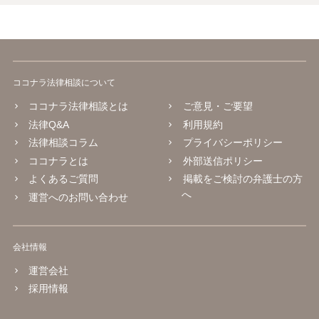
賃貸人による第二十六条第一項の通知又は建物の賃貸借の解約の申入
れは、建物の賃貸人及び賃借人（転借人を含む。以下この条において
同じ。）が建物の使用を必要とする事情のほか、建物の賃貸借に関す
る従前の経過、建物の利用状況及び建物の現況並びに建物の賃貸人が
建物の明渡しの条件として又は建物の明渡しと引換えに建物の賃借人
に対して財産上の給付をする旨の申出をした場合におけるその申出を
ココナラ法律相談について
考慮して、正当の事由があると認められる場合でなければ、すること
ができない。
ココナラ法律相談とは
ご意見・ご要望
法律Q&A
利用規約
法律相談コラム
プライバシーポリシー
ココナラとは
外部送信ポリシー
よくあるご質問
掲載をご検討の弁護士の方
へ
運営へのお問い合わせ
会社情報
運営会社
採用情報