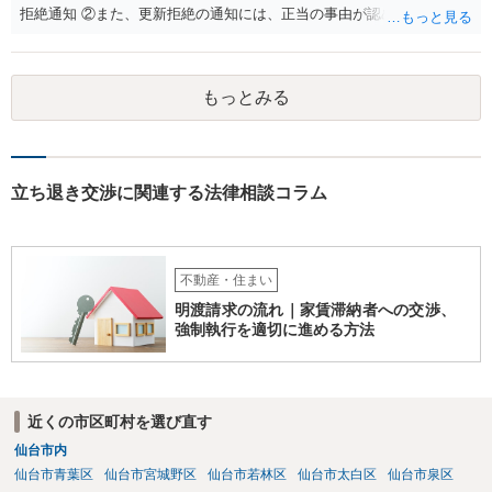
拒絶通知 ②また、更新拒絶の通知には、正当の事由が認められる必要
があります。この正当の事由は、賃貸人の建物使用を必要とする事情•
賃借人の建物使用を必要とする事情のほか、従前の経過，建物の利用
状況，建物の現況，いわゆる立退料の申出を考慮して判断するものと
もっとみる
されています。 ③更新拒絶通知がされた場合でも、賃貸借期間満了満
了後も賃借人が建物の使用を継続する場合には、賃借人に対し遅滞な
く異議を述べる 大家側（賃貸人側）に正当の事由が認めらるか疑問
のあるご事案かと思います。更新拒絶に正当の事由がない場合、大家
側（賃貸人側）が、更新の予定されている普通賃貸借契約から更新の
立ち退き交渉に関連する法律相談コラム
ない定期借家契約に一方的に切り替えることはできません。ただし、
正当の事由がない場合でも、賃借人側の同意があれば、定期借家契約
への切り替えも可能です。そのため、仲介会社側は、何とか、賃借人
側（あなた側）から同意を取り付けようとしているものと思われま
不動産・住まい
す。 （建物賃貸借契約の更新等） 第二十六条 建物の賃貸借について
明渡請求の流れ｜家賃滞納者への交渉、
期間の定めがある場合において、当事者が期間の満了の一年前から六
強制執行を適切に進める方法
月前までの間に相手方に対して更新をしない旨の通知又は条件を変更
しなければ更新をしない旨の通知をしなかったときは、従前の契約と
同一の条件で契約を更新したものとみなす。ただし、その期間は、定
めがないものとする。 ２ 前項の通知をした場合であっても、建物の
近くの市区町村を選び直す
賃貸借の期間が満了した後建物の賃借人が使用を継続する場合におい
仙台市内
て、建物の賃貸人が遅滞なく異議を述べなかったときも、同項と同様
とする。 （建物賃貸借契約の更新拒絶等の要件） 第二十八条 建物の
仙台市青葉区
仙台市宮城野区
仙台市若林区
仙台市太白区
仙台市泉区