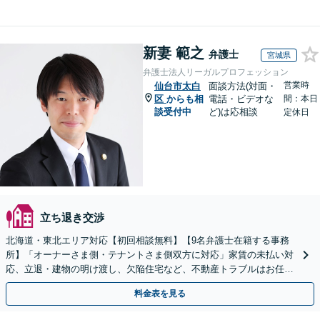
新妻 範之
弁護士
宮城県
弁護士法人リーガルプロフェッション
営業時
仙台市太白
面談方法(対面・
区
からも相
電話・ビデオな
間：本日
談受付中
ど)は応相談
定休日
立ち退き交渉
北海道・東北エリア対応【初回相談無料】【9名弁護士在籍する事務
所】「オーナーさま側・テナントさま側双方に対応」家賃の未払い対
応、立退・建物の明け渡し、欠陥住宅など、不動産トラブルはお任せ
ください「早期相談で損失を最小限に」
料金表を見る