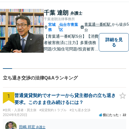
千葉 達朗
弁護士
千葉達朗法律事務所
青葉通一番町駅
から徒歩5
宮城
仙台市青葉
|
県
区
分
【青葉通一番町駅5分】【消費
詳細を見
者被害救済に注力】多重債務
る
問題/欠陥住宅問題/投資被害問
題などにお困りの方は是非ご
相談ください。依頼者様のご
意向を最大限汲み取るべく、
丁寧なヒアリングと相談環境
立ち退き交渉の法律Q&Aランキング
の整備に努めています。
1
普通賃貸契約でオーナーから貸主都合の立ち退き
要求。このまま住み続けるには？
#住民・入居者・買主側
#賃貸契約トラブル
#立ち退き交渉
2024年9月20日
役にたった
22
田嶋 祥宏
弁護士