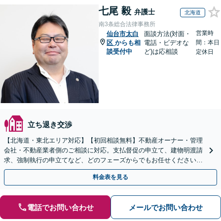
七尾 毅
弁護士
北海道
南3条総合法律事務所
営業時
仙台市太白
面談方法(対面・
区
からも相
電話・ビデオな
間：本日
談受付中
ど)は応相談
定休日
立ち退き交渉
【北海道・東北エリア対応】【初回相談無料】不動産オーナー・管理
会社・不動産業者側のご相談に対応。支払督促の申立て、建物明渡請
求、強制執行の申立てなど、どのフェーズからでもお任せください。
他士業ともワンストップで対応可能【休日・夜間面談OK】
料金表を見る
電話でお問い合わせ
メールでお問い合わせ