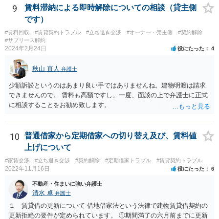
合もあるでしょう。 ただし、ご本人さんも同行してもらう必要が和解
9
賃料滞納による即時解除についての相談（貸主側
協議の場合だとあると思います。
です）
#賃料回収
#賃貸契約トラブル
#立ち退き交渉
#オーナー・売主側
#契約解除
#サブリース解約
2024年2月24日
役にたった
4
秋山 直人
弁護士
少額訴訟というのはあまり良い手ではありませんね。建物明渡は請求
できませんので。 賃料も高額ですし、一度、面談の上で弁護士に正式
に相談することをお勧め致します。
10
普通借家から定期借家への切り替え及び、賃料値
上げについて
#家賃交渉
#立ち退き交渉
#契約解除
#定期借家トラブル
#賃貸契約トラブル
2022年11月16日
役にたった
6
不動産・住まいに強い弁護士
清水 卓
弁護士
１ 賃貸借の更新について 借地借家法という法律で建物賃貸借契約の
更新拒絶の要件が定められています。 ①期間満了の六月前までに更新