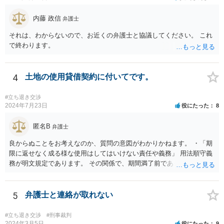
する Ｂ 退去しても良いが，相応の立退料を支払ってもらう という，
いずれかの選択肢をとることができます。さらに，Ｂの亜種として
内藤 政信
弁護士
Ｃ 退去の時期をたとえば半年先として，それまでの期間の賃料を免
除してもらう という方法もあり得るかもしれません（実質的には半年
それは、わからないので、お近くの弁護士と協議してください。 これ
分の立退き料をもらったことになります。）。 ストレスで体調を崩さ
で終わります。
れるのもよろしくないですから，費用の面で折り合いがつけば，弁護
士に交渉を代理してもらっても良いように思います。
4
土地の使用貸借契約に付いてです。
#立ち退き交渉
2024年7月23日
役にたった
8
匿名B
弁護士
良からぬことをお考えなのか、質問の意図がわかりかねます。 ・「期
限に返せなく成る様な使用はしてはいけない責任や義務」 用法順守義
務が明文規定であります。 その関係で、期間満了前であっても、契約
解除されることが考えられます。 （借主による使用及び収益） 第五百
九十四条 借主は、契約又はその目的物の性質によって定まった用法
に従い、その物の使用及び収益をしなければならない。 ２ 借主は、
5
弁護士と連絡が取れない
貸主の承諾を得なければ、第三者に借用物の使用又は収益をさせるこ
とができない。 ３ 借主が前二項の規定に違反して使用又は収益をし
#立ち退き交渉
#刑事裁判
たときは、貸主は、契約の解除をすることができる。
2024年3月5日
役にたった
9