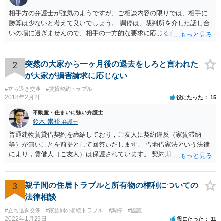
相手方の弁護士が強気のようですが、ご相談内容の限りでは、相手に
勝算は少ないと考えて良いでしょう。 調停は、裁判所を介した話し合
いの場に過ぎませんので、相手の一方的な要求に応じる必要はなく、
妥協もしてはいけません。調停委員から意に沿わない調停案を示され
ても拒否して大丈夫です。納得いかない場合は調停不調で終了にして
もらうと良いです。 そうすると裁判になりますが、相手に正当事由が
2
突然の大家から一ヶ月後の退去をしろと言われた
かなり少ないケースといえますので、立退請求は棄却、または相当程
が大家が損害請求に応じない
度の立退料を提示しないと立退請求は認められないと思います。た
#立ち退き交渉
#賃貸契約トラブル
だ、裁判となった場合は、費用はかかりますが、弁護士を立てること
2018年2月2日
役にたった
15
をおすすめします。 頑張ってください！
不動産・住まいに強い弁護士
鈴木 崇裕
弁護士
普通建物賃貸借契約を締結しており，ご友人に契約違反（家賃滞納
等）が無いことを前提として回答いたします。 借地借家法という法律
により，賃借人（ご友人）は保護されています。 契約期間途中であれ
ば，賃貸人が何を言おうと（契約書にどう書いてあろうと），契約を
一方的に終了させられてしまうことはありません。 さらに，契約期間
が満了するときであっても， 建物の老朽化が著しいとか，賃貸人（大
3
親子間の住居トラブルと所有物の権利についての
家さん）の居宅が無くなってしまったというような事情がない限り，
法律相談
賃貸借契約は更新されます。 したがって，ご友人は，大家さんの要望
#立ち退き交渉
#家族間の相続トラブル
#調停
#協議
に応える必要はありません。 ご友人としては， Ａ 退去しないと主張
2022年1月29日
役にたった
11